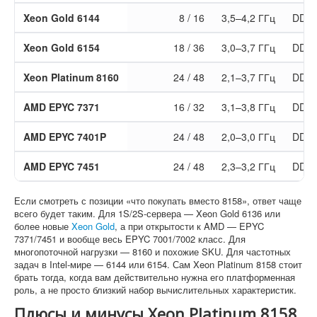
Xeon Gold 6144
8 / 16
3,5–4,2 ГГц
DDR4
Xeon Gold 6154
18 / 36
3,0–3,7 ГГц
DDR4
Xeon Platinum 8160
24 / 48
2,1–3,7 ГГц
DDR4
AMD EPYC 7371
16 / 32
3,1–3,8 ГГц
DDR4
AMD EPYC 7401P
24 / 48
2,0–3,0 ГГц
DDR4
AMD EPYC 7451
24 / 48
2,3–3,2 ГГц
DDR4
Если смотреть с позиции «что покупать вместо 8158», ответ чаще
всего будет таким. Для 1S/2S-сервера — Xeon Gold 6136 или
более новые
Xeon Gold
, а при открытости к AMD — EPYC
7371/7451 и вообще весь EPYC 7001/7002 класс. Для
многопоточной нагрузки — 8160 и похожие SKU. Для частотных
задач в Intel-мире — 6144 или 6154. Сам Xeon Platinum 8158 стоит
брать тогда, когда вам действительно нужна его платформенная
роль, а не просто близкий набор вычислительных характеристик.
Плюсы и минусы Xeon Platinum 8158