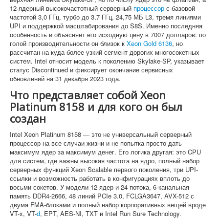
12-ядерный высокочастотный серверный
процессор
с базовой
частотой 3,0 ГГц, турбо до 3,7 ГГц, 24,75 МБ L3, тремя линиями
UPI и поддержкой масштабирования до S8S. Именно последняя
особенность и объясняет его исходную цену в 7007 долларов: по
голой производительности он близок к
Xeon Gold 6136
, но
рассчитан на куда более узкий сегмент дорогих многосокетных
систем. Intel относит модель к поколению Skylake-SP, указывает
статус Discontinued и фиксирует окончание сервисных
обновлений на 31 декабря 2023 года.
Что представляет собой Xeon
Platinum 8158 и для кого он был
создан
Intel Xeon Platinum 8158 — это не универсальный серверный
процессор на все случаи жизни и не попытка просто дать
максимум ядер за максимум денег. Его логика другая: это CPU
для систем, где важны высокая частота на ядро, полный набор
серверных функций Xeon Scalable первого поколения, три UPI-
ссылки и возможность работать в конфигурациях вплоть до
восьми сокетов. У модели 12 ядер и 24 потока, 6-канальная
память DDR4-2666, 48 линий PCIe 3.0, FCLGA3647, AVX-512 с
двумя FMA-блоками и полный набор корпоративных вещей вроде
VT-x, VT-
d
, EPT, AES-NI, TXT и Intel Run Sure Technology.