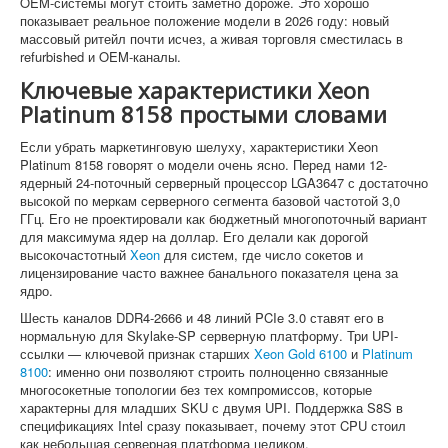
OEM-системы могут стоить заметно дороже. Это хорошо
показывает реальное положение модели в 2026 году: новый
массовый ритейл почти исчез, а живая торговля сместилась в
refurbished и OEM-каналы.
Ключевые характеристики Xeon
Platinum 8158 простыми словами
Если убрать маркетинговую шелуху, характеристики Xeon
Platinum 8158 говорят о модели очень ясно. Перед нами 12-
ядерный 24-поточный серверный процессор LGA3647 с достаточно
высокой по меркам серверного сегмента базовой частотой 3,0
ГГц. Его не проектировали как бюджетный многопоточный вариант
для максимума ядер на доллар. Его делали как дорогой
высокочастотный
Xeon
для систем, где число сокетов и
лицензирование часто важнее банального показателя цена за
ядро.
Шесть каналов DDR4-2666 и 48 линий PCIe 3.0 ставят его в
нормальную для Skylake-SP серверную платформу. Три UPI-
ссылки — ключевой признак старших
Xeon Gold 6100
и
Platinum
8100
: именно они позволяют строить полноценно связанные
многосокетные топологии без тех компромиссов, которые
характерны для младших SKU с двумя UPI. Поддержка S8S в
спецификациях Intel сразу показывает, почему этот CPU стоил
как небольшая серверная платформа целиком.