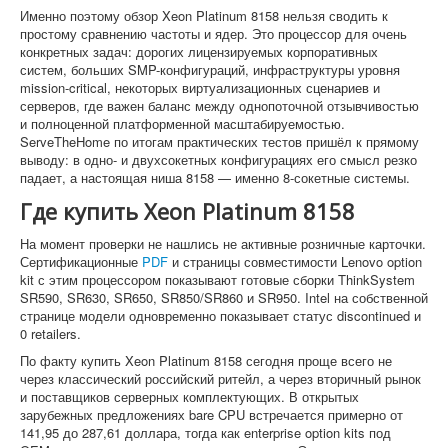
Именно поэтому обзор Xeon Platinum 8158 нельзя сводить к
простому сравнению частоты и ядер. Это процессор для очень
конкретных задач: дорогих лицензируемых корпоративных
систем, больших SMP-конфигураций, инфраструктуры уровня
mission-critical, некоторых виртуализационных сценариев и
серверов, где важен баланс между однопоточной отзывчивостью
и полноценной платформенной масштабируемостью.
ServeTheHome по итогам практических тестов пришёл к прямому
выводу: в одно- и двухсокетных конфигурациях его смысл резко
падает, а настоящая ниша 8158 — именно 8-сокетные системы.
Где купить Xeon Platinum 8158
На момент проверки не нашлись не активные розничные карточки.
Сертификационные
PDF
и страницы совместимости Lenovo option
kit с этим процессором показывают готовые сборки ThinkSystem
SR590, SR630, SR650, SR850/SR860 и SR950. Intel на собственной
странице модели одновременно показывает статус discontinued и
0 retailers.
По факту купить Xeon Platinum 8158 сегодня проще всего не
через классический российский ритейл, а через вторичный рынок
и поставщиков серверных комплектующих. В открытых
зарубежных предложениях bare CPU встречается примерно от
141,95 до 287,61 доллара, тогда как enterprise option kits под