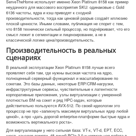
ServeTheHome использует именно Xeon Platinum 8158 как пример
неудачного для массового восприятия SKU: одинаковые с Gold
6136 частоты, ядра и кэш приводят к сходной
производительности, тогда как ценовой разрыв создаёт иллюзию
плохой ценности. Иными словами, публикация не спорит с тем,
что 8158 технически сильный процессор, но подчёркивает, что его
смысл лежит в сегментации и лицензировании, а не в
классической логике цена/производительность.
Производительность в реальных
сценариях
В реальной эксплуатации Xeon Platinum 8158 лучше всего
проявляет себя там, где нужны высокая частота на ядро,
полноценный серверный функционал и масштабирование по
сокетам. Это базы данных, некоторые ERP/CRM-нагрузки,
инфраструктурные сервисы, чувствительные к латентности
корпоративные приложения, узлы виртуализации с умеренной
плотностью ВМ на сокет и ряд HPC-задач, которые
действительно пользуются AVX-512. По своей идеологии это
процессор не про «запихнуть максимум виртуальных ядер любой
ценой», а про «дать дорогой enterprise-платформе быстрые ядра и
возможность вертикального роста».
Для виртуализации у него сильная база: VT-x, VT-d, EPT, ECC,
шесть каналов памяти, 48 линий PCIe 3.0 и нормальная работа в