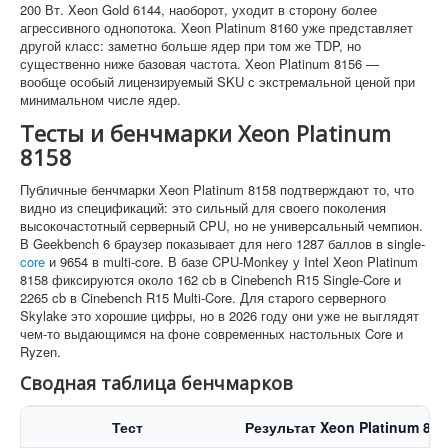
200 Вт. Xeon Gold 6144, наоборот, уходит в сторону более
агрессивного однопотока. Xeon Platinum 8160 уже представляет
другой класс: заметно больше ядер при том же TDP, но
существенно ниже базовая частота. Xeon Platinum 8156 —
вообще особый лицензируемый SKU с экстремальной ценой при
минимальном числе ядер.
Тесты и бенчмарки Xeon Platinum
8158
Публичные бенчмарки Xeon Platinum 8158 подтверждают то, что
видно из спецификаций: это сильный для своего поколения
высокочастотный серверный CPU, но не универсальный чемпион.
В Geekbench 6 браузер показывает для него 1287 баллов в single-
core
и 9654 в multi-core. В базе CPU-Monkey у Intel Xeon Platinum
8158 фиксируются около 162 cb в Cinebench R15 Single-Core и
2265 cb в Cinebench R15 Multi-Core. Для старого серверного
Skylake это хорошие цифры, но в 2026 году они уже не выглядят
чем-то выдающимся на фоне современных настольных Core и
Ryzen.
Сводная таблица бенчмарков
Тест
Результат Xeon Platinum 815