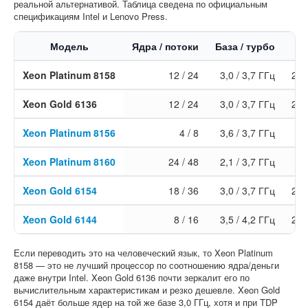
реальной альтернативой. Таблица сведена по официальным
спецификациям Intel и Lenovo Press.
Модель
Ядра / потоки
База / турбо
Xeon Platinum 8158
12 / 24
3,0 / 3,7 ГГц
24,
Xeon Gold 6136
12 / 24
3,0 / 3,7 ГГц
24,
Xeon Platinum 8156
4 / 8
3,6 / 3,7 ГГц
16
Xeon Platinum 8160
24 / 48
2,1 / 3,7 ГГц
Xeon Gold 6154
18 / 36
3,0 / 3,7 ГГц
24,
Xeon Gold 6144
8 / 16
3,5 / 4,2 ГГц
24,
Если переводить это на человеческий язык, то Xeon Platinum
8158 — это не лучший процессор по соотношению ядра/деньги
даже внутри Intel. Xeon Gold 6136 почти зеркалит его по
вычислительным характеристикам и резко дешевле. Xeon Gold
6154 даёт больше ядер на той же базе 3,0 ГГц, хотя и при TDP