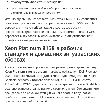
отказоустойчивая сеть и storage-tier
приложения с высокой ценой простоя и тяжёлым
вертикальным масштабированием
Именно здесь 8158 перестаёт быть странным SKU и становится
понятным продуктом. Lenovo прямо описывает SR950 как 4U-
сервер для mission-critical задач с ростом до восьми
процессоров. Для такого класса систем стоимость самих CPU
перестаёт быть главным ограничителем, а лицензирование и
платформа выходят на первый план.
Xeon Platinum 8158 в рабочих
станциях и домашних энтузиастских
сборках
Хотя это серверный процессор, вторичный рынок давно вытянул
Xeon Platinum 8158 в сегмент тяжёлых workstation. Dell Precision
7920 Tower официально поддерживает один или два Intel Xeon
Scalable первого и второго поколения, а HP Z6 G4 и Lenovo
ThinkStation P720 существуют в конфигурациях с Xeon Scalable и
реально встречаются на рынке в сборках с 8158. Это значит, что
процессор для рабочей станции из него вполне получается —
особенно если нужна ECC-память, много линий PCIe и работа с
профессиональной графикой.