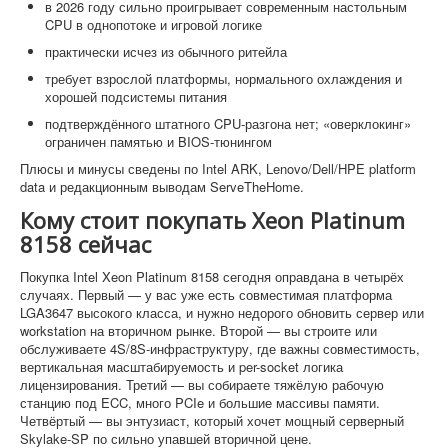
в 2026 году сильно проигрывает современным настольным
CPU в однопотоке и игровой логике
практически исчез из обычного ритейла
требует взрослой платформы, нормального охлаждения и
хорошей подсистемы питания
подтверждённого штатного CPU-разгона нет; «оверклокинг»
ограничен памятью и BIOS-тюнингом
Плюсы и минусы сведены по Intel ARK, Lenovo/Dell/HPE platform
data и редакционным выводам ServeTheHome.
Кому стоит покупать Xeon Platinum
8158 сейчас
Покупка Intel Xeon Platinum 8158 сегодня оправдана в четырёх
случаях. Первый — у вас уже есть совместимая платформа
LGA3647 высокого класса, и нужно недорого обновить сервер или
workstation на вторичном рынке. Второй — вы строите или
обслуживаете 4S/8S-инфраструктуру, где важны совместимость,
вертикальная масштабируемость и per-socket логика
лицензирования. Третий — вы собираете тяжёлую рабочую
станцию под ECC, много PCIe и большие массивы памяти.
Четвёртый — вы энтузиаст, который хочет мощный серверный
Skylake-SP по сильно упавшей вторичной цене.