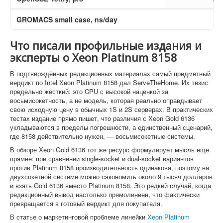
GROMACS small case, ns/day
Что писали профильные издания и
эксперты о Xeon Platinum 8158
В подтверждённых редакционных материалах самый предметный
вердикт по Intel Xeon Platinum 8158 дал ServeTheHome. Их тезис
предельно жёсткий: это CPU с высокой наценкой за
восьмисокетность, а не модель, которая реально оправдывает
свою исходную цену в обычных 1S и 2S серверах. В практических
тестах издание прямо пишет, что различия с Xeon Gold 6136
укладываются в пределы погрешности, а единственный сценарий,
где 8158 действительно нужен, — восьмисокетные системы.
В обзоре Xeon Gold 6136 тот же ресурс формулирует мысль ещё
прямее: при сравнении single-socket и dual-socket вариантов
против Platinum 8158 производительность одинакова, поэтому на
двухсокетной системе можно сэкономить около 9 тысяч долларов
и взять Gold 6136 вместо Platinum 8158. Это редкий случай, когда
редакционный вывод настолько прямолинеен, что фактически
превращается в готовый вердикт для покупателя.
В статье о маркетинговой проблеме линейки
Xeon Platinum