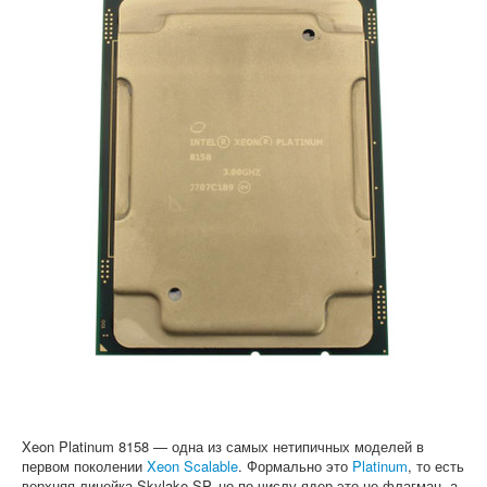
Софт
Xeon Platinum 8158 — одна из самых нетипичных моделей в
первом поколении
Xeon Scalable
. Формально это
Platinum
, то есть
верхняя линейка Skylake-SP, но по числу ядер это не флагман, а