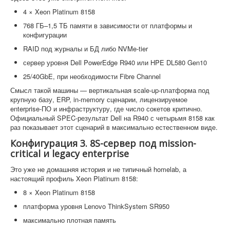
4 × Xeon Platinum 8158
768 ГБ–1,5 ТБ памяти в зависимости от платформы и
конфигурации
RAID под журналы и БД либо NVMe-tier
сервер уровня Dell PowerEdge R940 или HPE DL580 Gen10
25/40GbE, при необходимости Fibre Channel
Смысл такой машины — вертикальная scale-up-платформа под
крупную базу, ERP, in-memory сценарии, лицензируемое
enterprise-ПО и инфраструктуру, где число сокетов критично.
Официальный SPEC-результат Dell на R940 с четырьмя 8158 как
раз показывает этот сценарий в максимально естественном виде.
Конфигурация 3. 8S-сервер под mission-
critical и legacy enterprise
Это уже не домашняя история и не типичный homelab, а
настоящий профиль Xeon Platinum 8158:
8 × Xeon Platinum 8158
платформа уровня Lenovo ThinkSystem SR950
максимально плотная память