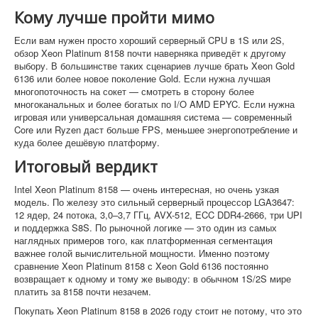
Кому лучше пройти мимо
Если вам нужен просто хороший серверный CPU в 1S или 2S,
обзор Xeon Platinum 8158 почти наверняка приведёт к другому
выбору. В большинстве таких сценариев лучше брать Xeon Gold
6136 или более новое поколение Gold. Если нужна лучшая
многопоточность на сокет — смотреть в сторону более
многоканальных и более богатых по I/O AMD EPYC. Если нужна
игровая или универсальная домашняя система — современный
Core или Ryzen даст больше FPS, меньшее энергопотребление и
куда более дешёвую платформу.
Итоговый вердикт
Intel Xeon Platinum 8158 — очень интересная, но очень узкая
модель. По железу это сильный серверный процессор LGA3647:
12 ядер, 24 потока, 3,0–3,7 ГГц, AVX-512, ECC DDR4-2666, три UPI
и поддержка S8S. По рыночной логике — это один из самых
наглядных примеров того, как платформенная сегментация
важнее голой вычислительной мощности. Именно поэтому
сравнение Xeon Platinum 8158 с Xeon Gold 6136 постоянно
возвращает к одному и тому же выводу: в обычном 1S/2S мире
платить за 8158 почти незачем.
Покупать Xeon Platinum 8158 в 2026 году стоит не потому, что это