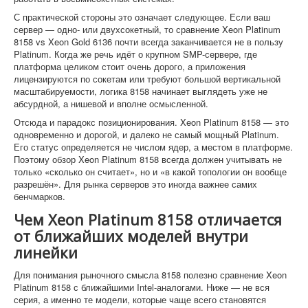
С практической стороны это означает следующее. Если ваш
сервер — одно- или двухсокетный, то сравнение Xeon Platinum
8158 vs Xeon Gold 6136 почти всегда заканчивается не в пользу
Platinum. Когда же речь идёт о крупном SMP-сервере, где
платформа целиком стоит очень дорого, а приложения
лицензируются по сокетам или требуют большой вертикальной
масштабируемости, логика 8158 начинает выглядеть уже не
абсурдной, а нишевой и вполне осмысленной.
Отсюда и парадокс позиционирования. Xeon Platinum 8158 — это
одновременно и дорогой, и далеко не самый мощный Platinum.
Его статус определяется не числом ядер, а местом в платформе.
Поэтому обзор Xeon Platinum 8158 всегда должен учитывать не
только «сколько он считает», но и «в какой топологии он вообще
разрешён». Для рынка серверов это иногда важнее самих
бенчмарков.
Чем Xeon Platinum 8158 отличается
от ближайших моделей внутри
линейки
Для понимания рыночного смысла 8158 полезно сравнение Xeon
Platinum 8158 с ближайшими Intel-аналогами. Ниже — не вся
серия, а именно те модели, которые чаще всего становятся