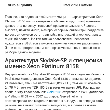
vPro eligibility
Intel vPro Platform
Главное, что видно из этой мегатаблицы, — характеристики Xeon
Platinum 8158 почти намеренно собраны вокруг платформенной
ценности, а не вокруг массовой привлекательности. Частота
высокая, памяти много, межпроцессорных связей три, поддержка
до восьми сокетов есть, а линейка инструкций и корпоративных
функций полная. Но как только пользователь перестаёт
нуждаться в S8S, вся экономика покупки начинает рассыпаться.
Это и есть центральная мысль практически любого серьёзного
разбора данной модели.
Архитектура Skylake-SP и специфика
именно Xeon Platinum 8158
Внутри семейства Skylake-SP модель 8158 выглядит необычно. У
Intel были более дешёвые Xeon Gold 6136 с теми же 12 ядрами,
24 потоками, теми же частотами 3,0/3,7 ГГц, тем же L3 объёмом
24,75 МБ, тем же TDP 150 Вт и теми же тремя UPI. Разница по
прайс-листу колоссальная:
Gold 6136
стартовал с 2460 долларов,
а Platinum 8158 — с 7007 долларов. ServeTheHome
протестировал обе модели и пришёл к выводу, что природа этой
разницы не в вычислительной мощности, а в плате за право
работать в восьмисокетных системах.