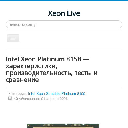
Xeon Live
Искать...
Toggle
Navigation
Главная
Intel Xeon Platinum 8158 —
LGA 2011-3
характеристики,
производительность, тесты и
LGA 2011
сравнение
Процессоры
Инструкции
Категория:
Intel Xeon Scalable Platinum 8100
Опубликовано: 01 апреля 2026
Рейтинги
Конференция
Системные программы