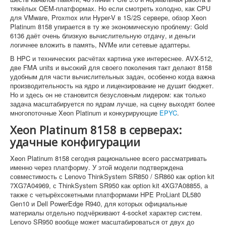
тяжёлых OEM-платформах. Но если смотреть холодно, как CPU
для VMware, Proxmox или Hyper-V в 1S/2S сервере, обзор Xeon
Platinum 8158 упирается в ту же экономическую проблему: Gold
6136 даёт очень близкую вычислительную отдачу, и деньги
логичнее вложить в память, NVMe или сетевые адаптеры.
В HPC и технических расчётах картина уже интереснее. AVX-512,
две FMA units и высокий для своего поколения такт делают 8158
удобным для части вычислительных задач, особенно когда важна
производительность на ядро и лицензирование не душит бюджет.
Но и здесь он не становится безусловным лидером: как только
задача масштабируется по ядрам лучше, на сцену выходят более
многопоточные Xeon Platinum и конкурирующие
EPYC
.
Xeon Platinum 8158 в серверах:
удачные конфигурации
Xeon Platinum 8158 сегодня рациональнее всего рассматривать
именно через платформу. У этой модели подтверждена
совместимость с Lenovo ThinkSystem SR850 / SR860 как option kit
7XG7A04969, с ThinkSystem SR950 как option kit 4XG7A08855, а
также с четырёхсокетными платформами HPE ProLiant DL580
Gen10 и Dell PowerEdge R940, для которых официальные
материалы отдельно подчёркивают 4-socket характер систем.
Lenovo SR950 вообще может масштабироваться от двух до