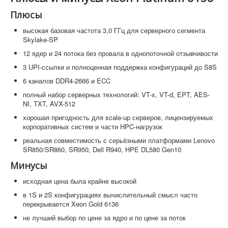
Плюсы
высокая базовая частота 3,0 ГГц для серверного сегмента
Skylake-SP
12 ядер и 24 потока без провала в однопоточной отзывчивости
3 UPI-ссылки и полноценная поддержка конфигураций до S8S
6 каналов DDR4-2666 и ECC
полный набор серверных технологий: VT-x, VT-d, EPT, AES-
NI, TXT, AVX-512
хорошая пригодность для scale-up серверов, лицензируемых
корпоративных систем и части HPC-нагрузок
реальная совместимость с серьёзными платформами Lenovo
SR850/SR860, SR950, Dell R940, HPE DL580 Gen10
Минусы
исходная цена была крайне высокой
в 1S и 2S конфигурациях вычислительный смысл часто
перекрывается Xeon Gold 6136
не лучший выбор по цене за ядро и по цене за поток