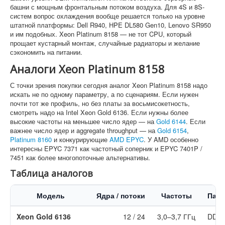
башни с мощным фронтальным потоком воздуха. Для 4S и 8S-
систем вопрос охлаждения вообще решается только на уровне
штатной платформы: Dell R940, HPE DL580 Gen10, Lenovo SR950
и им подобных. Xeon Platinum 8158 — не тот CPU, который
прощает кустарный монтаж, случайные радиаторы и желание
сэкономить на питании.
Аналоги Xeon Platinum 8158
С точки зрения покупки сегодня аналог Xeon Platinum 8158 надо
искать не по одному параметру, а по сценариям. Если нужен
почти тот же профиль, но без платы за восьмисокетность,
смотреть надо на Intel Xeon Gold 6136. Если нужны более
высокие частоты на меньшее число ядер — на
Gold 6144
. Если
важнее число ядер и aggregate throughput — на
Gold 6154
,
Platinum 8160
и конкурирующие
AMD EPYC
. У AMD особенно
интересны EPYC 7371 как частотный соперник и EPYC 7401P /
7451 как более многопоточные альтернативы.
Таблица аналогов
Модель
Ядра / потоки
Частоты
Памя
Xeon Gold 6136
12 / 24
3,0–3,7 ГГц
DDR4