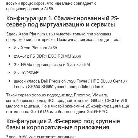
восьми процессоров, что идеально совпадает с
позиционированием 8158.
Конфигурация 1. Сбалансированный 2S-
сервер под виртуализацию и сервисы
Здесь Xeon Platinum 8158 уместен только при хорошем
предложении на вторичке. Практичная связка выглядит так:
2 × Xeon Platinum 8158
256–512 ГБ DDR4 ECC RDIMM 2666
2 × NVMe под гипервизор и быстрые ВМ
2 × 10/25GbE
шасси класса Dell Precision 7920 Tower / HPE DL380 Gen10 /
Lenovo SR630-SR650 уровня compatible option kit
Такой сервер хорошо подходит под Proxmox, VMware,
контейнерные среды, SQL средней тяжести, GitLab, CI/CD и VDI
малого масштаба. Но в чистой экономике 2S-конфигурация чаще
выгоднее на Gold 6136 или более поздних Gold/EPYC.
Конфигурация 2. 4S-сервер под крупные
базы и корпоративные приложения
Здесь 8158 уже смотрится логичнее: