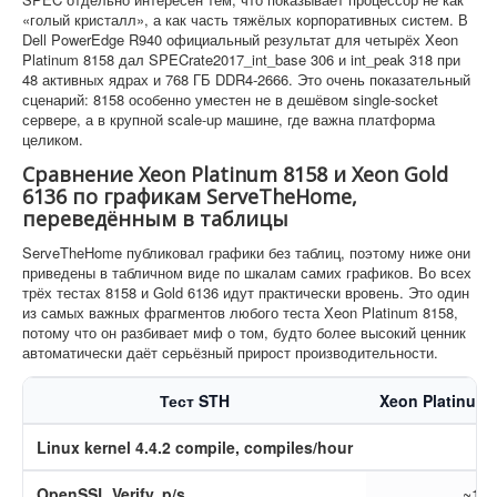
«голый кристалл», а как часть тяжёлых корпоративных систем. В
Dell PowerEdge R940 официальный результат для четырёх Xeon
Platinum 8158 дал SPECrate2017_int_base 306 и int_peak 318 при
48 активных ядрах и 768 ГБ DDR4-2666. Это очень показательный
сценарий: 8158 особенно уместен не в дешёвом single-socket
сервере, а в крупной scale-up машине, где важна платформа
целиком.
Сравнение Xeon Platinum 8158 и Xeon Gold
6136 по графикам ServeTheHome,
переведённым в таблицы
ServeTheHome публиковал графики без таблиц, поэтому ниже они
приведены в табличном виде по шкалам самих графиков. Во всех
трёх тестах 8158 и Gold 6136 идут практически вровень. Это один
из самых важных фрагментов любого теста Xeon Platinum 8158,
потому что он разбивает миф о том, будто более высокий ценник
автоматически даёт серьёзный прирост производительности.
Тест STH
Xeon Platinum 
Linux kernel 4.4.2 compile, compiles/hour
OpenSSL Verify, p/s
~12