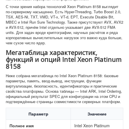
С точки зрения набора технологий Xeon Platinum 8158 выглядит
по-серверному насыщенно. Есть Hyper-Threading, Turbo Boost 2.0,
TSX, AES-NI, TXT, VMD, VT-x, VT-d, EPT, Execute Disable Bit,
MBEC и Intel Run Sure Technology. Также присутствуют AVX, AVX2
и AVX-512, причём Intel отдельно указывает две AVX-512 FMA
units. Для задач вроде криптографии, научных расчётов и ряда
корпоративных вычислительных нагрузок это важно куда больше,
чем сухое число ядер.
Мегатаблица характеристик,
функций и опций Intel Xeon Platinum
8158
Ниже собрана мегатаблица по Intel Xeon Platinum 8158: базовые
параметры, память, ввод-вывод, инструкции, функции
виртуализации, безопасность, идентификаторы и практические
свойства платформы. Основа таблицы — Intel ARK, Intel Ordering,
официальный результат SPEC для конфигурации на этом CPU и
подтверждённые страницы совместимости серверных платформ.
Параметр
Значение
Полное имя
Intel Xeon Platinum