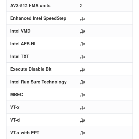
AVX-512 FMA units
2
Enhanced Intel SpeedStep
Да
Intel VMD
Да
Intel AES-NI
Да
Intel TXT
Да
Execute Disable Bit
Да
Intel Run Sure Technology
Да
MBEC
Да
VT-x
Да
VT-d
Да
VT-x with EPT
Да