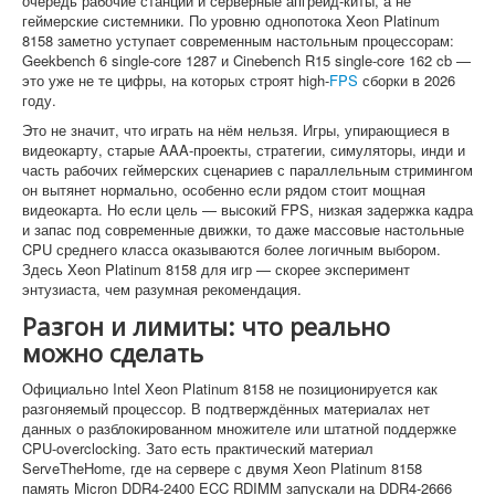
очередь рабочие станции и серверные апгрейд-киты, а не
геймерские системники. По уровню однопотока Xeon Platinum
8158 заметно уступает современным настольным процессорам:
Geekbench 6 single-core 1287 и Cinebench R15 single-core 162 cb —
это уже не те цифры, на которых строят high-
FPS
сборки в 2026
году.
Это не значит, что играть на нём нельзя. Игры, упирающиеся в
видеокарту, старые AAA-проекты, стратегии, симуляторы, инди и
часть рабочих геймерских сценариев с параллельным стримингом
он вытянет нормально, особенно если рядом стоит мощная
видеокарта. Но если цель — высокий FPS, низкая задержка кадра
и запас под современные движки, то даже массовые настольные
CPU среднего класса оказываются более логичным выбором.
Здесь Xeon Platinum 8158 для игр — скорее эксперимент
энтузиаста, чем разумная рекомендация.
Разгон и лимиты: что реально
можно сделать
Официально Intel Xeon Platinum 8158 не позиционируется как
разгоняемый процессор. В подтверждённых материалах нет
данных о разблокированном множителе или штатной поддержке
CPU-overclocking. Зато есть практический материал
ServeTheHome, где на сервере с двумя Xeon Platinum 8158
память Micron DDR4-2400 ECC RDIMM запускали на DDR4-2666