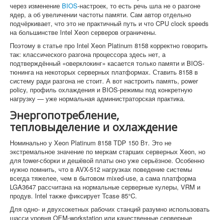
через изменение
BIOS
-настроек, то есть речь шла не о разгоне
ядер, а об увеличении частоты памяти. Сам автор отдельно
подчёркивает, что это не практичный путь и что CPU clock speeds
на большинстве Intel Xeon серверов ограничены.
Поэтому в статье про Intel Xeon Platinum 8158 корректно говорить
так: классического разгона процессора здесь нет, а
подтверждённый «оверклокинг» касается только памяти и BIOS-
тюнинга на некоторых серверных платформах. Ставить 8158 в
систему ради разгона не стоит. А вот настроить память, power
policy, профиль охлаждения и BIOS-режимы под конкретную
нагрузку — уже нормальная администраторская практика.
Энергопотребление,
тепловыделение и охлаждение
Номинально у Xeon Platinum 8158 TDP 150 Вт. Это не
экстремальное значение по меркам старших серверных Xeon, но
для tower-сборки и дешёвой платы оно уже серьёзное. Особенно
нужно помнить, что в AVX-512 нагрузках поведение системы
всегда тяжелее, чем в бытовом mixed-use, а сама платформа
LGA3647 рассчитана на нормальные серверные кулеры, VRM и
продув. Intel также фиксирует Tcase 85°C.
Для одно- и двухсокетных рабочих станций разумно использовать
шасси уровня OEM-workstation или качественные серверные