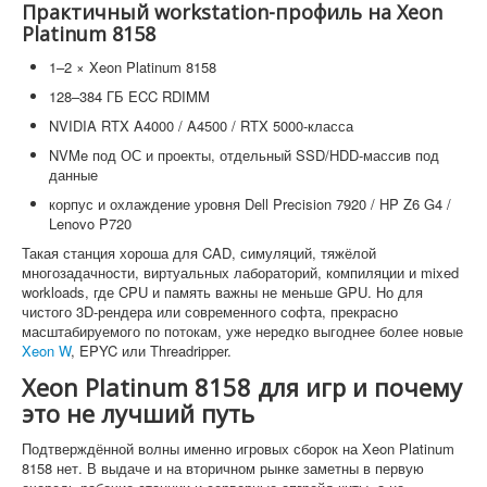
Практичный workstation-профиль на Xeon
Platinum 8158
1–2 × Xeon Platinum 8158
128–384 ГБ ECC RDIMM
NVIDIA RTX A4000 / A4500 / RTX 5000-класса
NVMe под ОС и проекты, отдельный SSD/HDD-массив под
данные
корпус и охлаждение уровня Dell Precision 7920 / HP Z6 G4 /
Lenovo P720
Такая станция хороша для CAD, симуляций, тяжёлой
многозадачности, виртуальных лабораторий, компиляции и mixed
workloads, где CPU и память важны не меньше GPU. Но для
чистого 3D-рендера или современного софта, прекрасно
масштабируемого по потокам, уже нередко выгоднее более новые
Xeon W
, EPYC или Threadripper.
Xeon Platinum 8158 для игр и почему
это не лучший путь
Подтверждённой волны именно игровых сборок на Xeon Platinum
8158 нет. В выдаче и на вторичном рынке заметны в первую