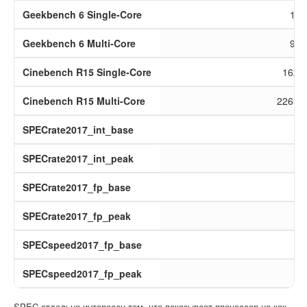
Geekbench 6 Single-Core
128
Geekbench 6 Multi-Core
965
Cinebench R15 Single-Core
162 c
Cinebench R15 Multi-Core
2265 c
SPECrate2017_int_base
30
SPECrate2017_int_peak
31
SPECrate2017_fp_base
15
SPECrate2017_fp_peak
16
SPECspeed2017_fp_base
10
SPECspeed2017_fp_peak
10
SPEC отдельно интересен тем, что показывает процессор не как