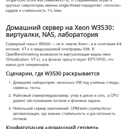
крупных симуляторах именно single-thread определяет «потолок»
кадров и стабильность 1% lows.
Домашний сервер на Xeon W3530:
виртуалки, NAS, лаборатория
Серверный смысл W3530 — не в «магии Xeon», а в сочетании 4/8
потоков, VT-x и предсказуемой платформы X58. В
OpenBenchmarking возможности виртуализации видны явно
(Virtualization: VT-x), а в флагах присутствуют EPT/VPID, что
важно для гипервизоров.
Сценарии, где W3530 раскрывается
Домашняя лаборатория: несколько VM под учебные стенды,
сервисы, тесты.
Файловый сервер/медиасервер: упор в диски и сеть, а CPU
держит обслуживание потоков и фоновые задачи.
Небольшой сервер приложений: CRM/веб-службы/боты/
автоматизация, где важнее стабильность и достаточность
потоков.
Конфигурация «домашний сервер»