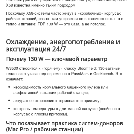
X58 известна именно таким подходом.
Поскольку X58-системы часто живут в «коробочных» корпусах
рабочих станций, разгон там упирается не в «возможность», а в
тепло и питание: TDP 130 W — это база, а не потолок.
Охлаждение, энергопотребление и
эксплуатация 24/7
Почему 130 W — ключевой параметр
W3530 относится к «горячему» классу Bloomfield: 130-ваттный
теплопакет указан одновременно в PassMark и Geekbench. Это
означает:
необходимость нормального башенного кулера или
эффективной «штатки» рабочей станции;
аккуратное отношение к термопасте и прижиму;
контроль температуры в длительной нагрузке (особенно в
корпусах с плохим притоком).
Что показывает практика систем-доноров
(Mac Pro / рабочие станции)