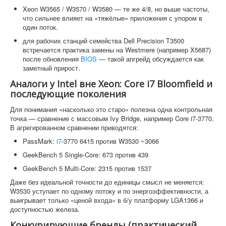
Xeon W3565 / W3570 / W3580 — те же 4/8, но выше частоты,
что сильнее влияет на «тяжёлые» приложения с упором в
один поток.
для рабочих станций семейства Dell Precision T3500
встречается практика замены на Westmere (например X5687)
после обновления
BIOS
— такой апгрейд обсуждается как
заметный прирост.
Аналоги у Intel вне Xeon: Core i7 Bloomfield и
последующие поколения
Для понимания «насколько это старо» полезна одна контрольная
точка — сравнение с массовым Ivy Bridge, например Core i7-3770.
В агрегированном сравнении приводятся:
PassMark:
i7
-3770 6415 против W3530 ~3066
GeekBench 5 Single-Core: 673 против 439
GeekBench 5 Multi-Core: 2315 против 1537
Даже без идеальной точности до единицы смысл не меняется:
W3530 уступает по одному потоку и по энергоэффективности, а
выигрывает только «ценой входа» в б/у платформу LGA1366 и
доступностью железа.
Конкурирующие бренды (практический