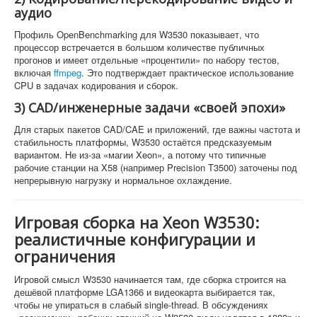
аудио
Профиль OpenBenchmarking для W3530 показывает, что
процессор встречается в большом количестве публичных
прогонов и имеет отдельные «процентили» по набору тестов,
включая
ffmpeg
. Это подтверждает практическое использование
CPU в задачах кодирования и сборок.
3) CAD/инженерные задачи «своей эпохи»
Для старых пакетов CAD/CAE и приложений, где важны частота и
стабильность платформы, W3530 остаётся предсказуемым
вариантом. Не из-за «магии Xeon», а потому что типичные
рабочие станции на X58 (например Precision T3500) заточены под
непрерывную нагрузку и нормальное охлаждение.
Игровая сборка на Xeon W3530:
реалистичные конфигурации и
ограничения
Игровой смысл W3530 начинается там, где сборка строится на
дешёвой платформе LGA1366 и видеокарта выбирается так,
чтобы не упираться в слабый single-thread. В обсуждениях