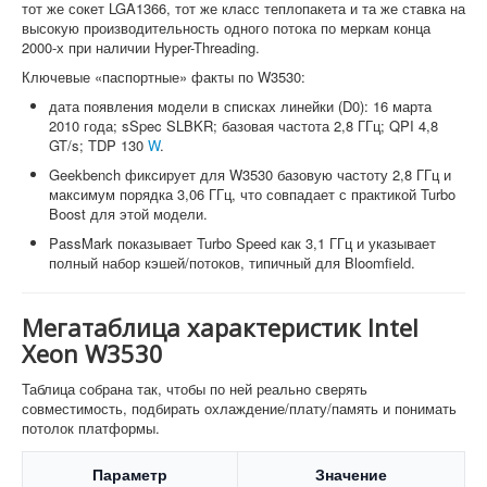
тот же сокет LGA1366, тот же класс теплопакета и та же ставка на
высокую производительность одного потока по меркам конца
2000-х при наличии Hyper-Threading.
Ключевые «паспортные» факты по W3530:
дата появления модели в списках линейки (D0): 16 марта
2010 года; sSpec SLBKR; базовая частота 2,8 ГГц; QPI 4,8
GT/s; TDP 130
W
.
Geekbench фиксирует для W3530 базовую частоту 2,8 ГГц и
максимум порядка 3,06 ГГц, что совпадает с практикой Turbo
Boost для этой модели.
PassMark показывает Turbo Speed как 3,1 ГГц и указывает
полный набор кэшей/потоков, типичный для Bloomfield.
Мегатаблица характеристик Intel
Xeon W3530
Таблица собрана так, чтобы по ней реально сверять
совместимость, подбирать охлаждение/плату/память и понимать
потолок платформы.
Параметр
Значение