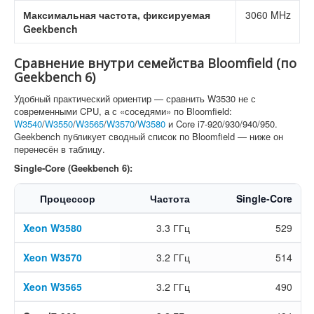
Максимальная частота, фиксируемая
3060 MHz
Geekbench
Сравнение внутри семейства Bloomfield (по
Geekbench 6)
Удобный практический ориентир — сравнить W3530 не с
современными CPU, а с «соседями» по Bloomfield:
W3540
/
W3550
/
W3565
/
W3570
/
W3580
и Core i7-920/930/940/950.
Geekbench публикует сводный список по Bloomfield — ниже он
перенесён в таблицу.
Single-Core (Geekbench 6):
Процессор
Частота
Single-Core
Xeon W3580
3.3 ГГц
529
Xeon W3570
3.2 ГГц
514
Xeon W3565
3.2 ГГц
490