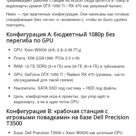
«реанимации» рабочих станций на W3530 люди целятся в 1080p и
видеокарты уровня GTX 1050 Ti / RX 470 как разумный баланс.
Ниже — три практичных конфигурации. Они написаны как готовые
спецификации (без «если» и «возможно»), чтобы их было удобно
повторять.
Конфигурация A: бюджетный 1080p без
перегиба по GPU
CPU: Xeon W3530 (4/8, 2.8–3.06 ГГц)
Плата: X58 (LGA1366, PCIe 2.0 x16)
RAM: 12 ГБ DDR3 (3×4 ГБ) или 24 ГБ (6×4 ГБ) в трёхканале
GPU: GeForce GTX 1050 Ti / Radeon RX 470 (уровень, часто
обсуждаемый для такой связки)
Накопитель: SATA SSD под систему + HDD под файлы
Цель: комфортная игра в проектах, где упор идёт в
видеокарту, а не в один поток CPU
Конфигурация B: «рабочая станция с
игровыми повадками» на базе Dell Precision
T3500
База: Dell Precision T3500 с Xeon W3530 как штатным CPU