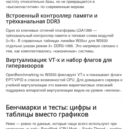
частоту относительно базы, но не превращается в
«высокочастотник» по современным меркам.
Встроенный контроллер памяти и
трёхканальная DDR3
Одно из ключевых отличий платформы LGA1366 —
трёхканальный контроллер памяти и типовая схема модулей
3×/6×. В справочных таблицах линейки W35xx для W3530
отдельно указан режим 3× DDR3-1066. Это напрямую связано с
тем, как комплектовались «каноничные» системы.
Виртуализация: VT-x и набор флагов для
гипервизоров
OpenBenchmarking по W3530 фиксирует VT-x и показывает флаги
EPT/VPID в списке возможностей CPU. Для домашнего сервера и
учебной виртуализации это важнее маркетинговых описаний:
поддержка аппаратной виртуализации видна на уровне «железа».
Бенчмарки и тесты: цифры и
таблицы вместо графиков
Ниже — ровно те данные, которые чаще всего используют при
сравнении «в лоб»: PassMark (CPU Mark + Single Thread + разбор