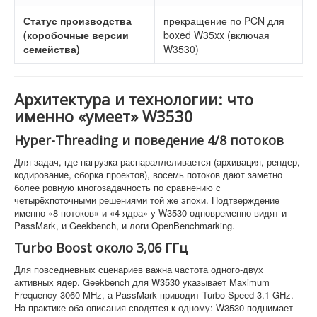
Статус производства
прекращение по PCN для
(коробочные версии
boxed W35xx (включая
семейства)
W3530)
Архитектура и технологии: что
именно «умеет» W3530
Hyper-Threading и поведение 4/8 потоков
Для задач, где нагрузка распараллеливается (архивация, рендер,
кодирование, сборка проектов), восемь потоков дают заметно
более ровную многозадачность по сравнению с
четырёхпоточными решениями той же эпохи. Подтверждение
именно «8 потоков» и «4 ядра» у W3530 одновременно видят и
PassMark, и Geekbench, и логи OpenBenchmarking.
Turbo Boost около 3,06 ГГц
Для повседневных сценариев важна частота одного-двух
активных ядер. Geekbench для W3530 указывает Maximum
Frequency 3060 MHz, а PassMark приводит Turbo Speed 3.1 GHz.
На практике оба описания сводятся к одному: W3530 поднимает