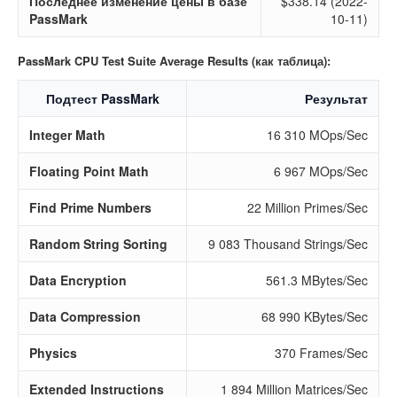
Последнее изменение цены в базе
$338.14 (2022-
PassMark
10-11)
PassMark CPU Test Suite Average Results (как таблица):
Подтест PassMark
Результат
Integer Math
16 310 MOps/Sec
Floating Point Math
6 967 MOps/Sec
Find Prime Numbers
22 Million Primes/Sec
Random String Sorting
9 083 Thousand Strings/Sec
Data Encryption
561.3 MBytes/Sec
Data Compression
68 990 KBytes/Sec
Physics
370 Frames/Sec
Extended Instructions
1 894 Million Matrices/Sec