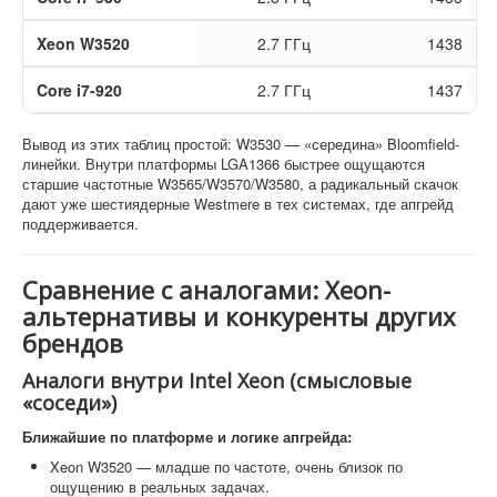
Xeon W3520
2.7 ГГц
1438
Core i7-920
2.7 ГГц
1437
Вывод из этих таблиц простой: W3530 — «середина» Bloomfield-
линейки. Внутри платформы LGA1366 быстрее ощущаются
старшие частотные W3565/W3570/W3580, а радикальный скачок
дают уже шестиядерные Westmere в тех системах, где апгрейд
поддерживается.
Сравнение с аналогами: Xeon-
альтернативы и конкуренты других
брендов
Аналоги внутри Intel Xeon (смысловые
«соседи»)
Ближайшие по платформе и логике апгрейда:
Xeon W3520 — младше по частоте, очень близок по
ощущению в реальных задачах.