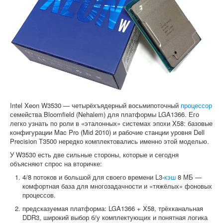
Софт
Intel Xeon W3530 — четырёхъядерный восьмипоточный
процессор
семейства Bloomfield (Nehalem) для платформы LGA1366. Его
легко узнать по роли в «эталонных» системах эпохи X58: базовые
конфигурации Mac Pro (Mid 2010) и рабочие станции уровня Dell
Precision T3500 нередко комплектовались именно этой моделью.
У W3530 есть две сильные стороны, которые и сегодня
объясняют спрос на вторичке:
4/8 потоков и большой для своего времени L3-
кэш
8 МБ —
комфортная база для многозадачности и «тяжёлых» фоновых
процессов.
предсказуемая платформа: LGA1366 + X58, трёхканальная
DDR3, широкий выбор б/у комплектующих и понятная логика