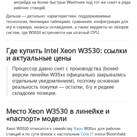
апгрейда на более быстрые Westmere под тот же сокет в ряде
рабочих станций.
Дальше — детально: характеристики, поддерживаемые
технологии, бенчмарки таблицами, сравнения, конфигурации для
игр и сервера, нюансы охлаждения, а также вердикты из обзоров
систем, где W3530 встречается как штатный CPU.
Где купить Intel Xeon W3530: ссылки
и актуальные цены
Процессор давно снят с производства (boxed-
версии линейки W35xx официально закрывались
отдельным уведомлением), поэтому основная
реальность покупки — остатки, б/у и редкие
складские позиции.
Место Xeon W3530 в линейке и
«паспорт» модели
Xeon W3530 относится к семейству
Xeon
W35xx для рабочих
станций и по сути близок к настольным
Core i7
эпохи Bloomfield: