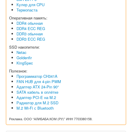
Кулер для CPU
Термопаста
Оперативная память:
DDR4 обычная
DDR4 ECC REG
DDR3 обычная
DDR3 ECC REG
SSD накопители:
Netac
Goldenfir
KingSpec
Полезное:
Программатор CH341A
FAN HUB для 4-pin PWM
Адаптер ATX 24-Pin 90°
SATA кабель в оплётке
Адаптер PCI-E на M.2
Радиатор для M.2 SSD
M.2 Wi-Fi с Bluetooth
Реклама. ООО “АЛИБАБА.КОМ (РУ)” ИНН 7703380158.