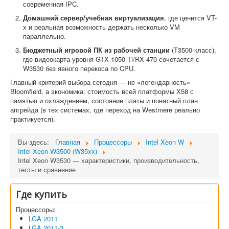
современная IPC.
Домашний сервер/учебная виртуализация
, где ценится VT-
x и реальная возможность держать несколько VM
параллельно.
Бюджетный игровой ПК из рабочей станции
(T3500-класс),
где видеокарта уровня GTX 1050 Ti/RX 470 сочетается с
W3530 без явного перекоса по CPU.
Главный критерий выбора сегодня — не «легендарность»
Bloomfield, а экономика: стоимость всей платформы X58 с
памятью и охлаждением, состояние платы и понятный план
апгрейда (в тех системах, где переход на Westmere реально
практикуется).
Вы здесь:
Главная
Процессоры
Intel Xeon W
Intel Xeon W3500 (W35xx)
Intel Xeon W3530 — характеристики, производительность,
тесты и сравнение
Где купить
Процессоры:
LGA 2011
LGA 2011-3