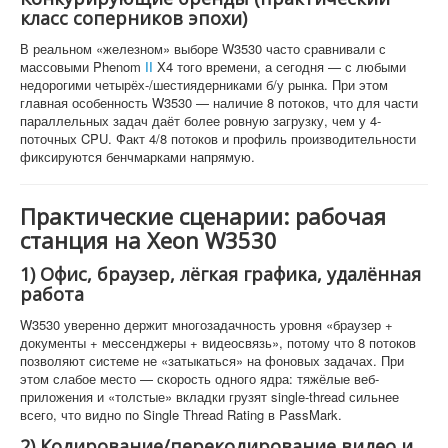
класс соперников эпохи)
В реальном «железном» выборе W3530 часто сравнивали с
массовыми Phenom
II
X4 того времени, а сегодня — с любыми
недорогими четырёх-/шестиядерниками б/у рынка. При этом
главная особенность W3530 — наличие 8 потоков, что для части
параллельных задач даёт более ровную загрузку, чем у 4-
поточных CPU. Факт 4/8 потоков и профиль производительности
фиксируются бенчмарками напрямую.
Практические сценарии: рабочая
станция на Xeon W3530
1) Офис, браузер, лёгкая графика, удалённая
работа
W3530 уверенно держит многозадачность уровня «браузер +
документы + мессенджеры + видеосвязь», потому что 8 потоков
позволяют системе не «затыкаться» на фоновых задачах. При
этом слабое место — скорость одного ядра: тяжёлые веб-
приложения и «толстые» вкладки грузят single-thread сильнее
всего, что видно по Single Thread Rating в PassMark.
2) Кодирование/перекодирование видео и