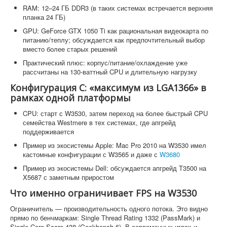
RAM: 12–24 ГБ DDR3 (в таких системах встречается верхняя
планка 24 ГБ)
GPU: GeForce GTX 1050 Ti как рациональная видеокарта по
питанию/теплу; обсуждается как предпочтительный выбор
вместо более старых решений
Практический плюс: корпус/питание/охлаждение уже
рассчитаны на 130-ваттный CPU и длительную нагрузку
Конфигурация C: «максимум из LGA1366» в
рамках одной платформы
CPU: старт с W3530, затем переход на более быстрый CPU
семейства Westmere в тех системах, где апгрейд
поддерживается
Пример из экосистемы Apple: Mac Pro 2010 на W3530 имел
кастомные конфигурации с W3565 и даже с
W3680
Пример из экосистемы Dell: обсуждается апгрейд T3500 на
X5687 с заметным приростом
Что именно ограничивает FPS на W3530
Ограничитель — производительность одного потока. Это видно
прямо по бенчмаркам: Single Thread Rating 1332 (PassMark) и
Single-Core Score 438 (Geekbench 6). В современных играх и