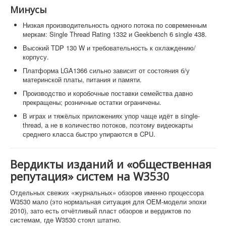
Минусы
Низкая производительность одного потока по современным
меркам: Single Thread Rating 1332 и Geekbench 6 single 438.
Высокий TDP 130 W и требовательность к охлаждению/
корпусу.
Платформа LGA1366 сильно зависит от состояния б/у
материнской платы, питания и памяти.
Производство и коробочные поставки семейства давно
прекращены; розничные остатки ограничены.
В играх и тяжёлых приложениях упор чаще идёт в single-
thread, а не в количество потоков, поэтому видеокарты
среднего класса быстро упираются в CPU.
Вердикты изданий и «общественная
репутация» систем на W3530
Отдельных свежих «журнальных» обзоров именно процессора
W3530 мало (это нормальная ситуация для OEM-модели эпохи
2010), зато есть отчётливый пласт обзоров и вердиктов по
системам, где W3530 стоял штатно.