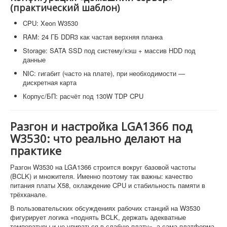
(практический шаблон)
CPU: Xeon W3530
RAM: 24 ГБ DDR3 как частая верхняя планка
Storage: SATA SSD под систему/кэш + массив HDD под
данные
NIC: гигабит (часто на плате), при необходимости —
дискретная карта
Корпус/БП: расчёт под 130W TDP CPU
Разгон и настройка LGA1366 под
W3530: что реально делают на
практике
Разгон W3530 на LGA1366 строится вокруг базовой частоты
(BCLK) и множителя. Именно поэтому так важны: качество
питания платы X58, охлаждение CPU и стабильность памяти в
трёхканале.
В пользовательских обсуждениях рабочих станций на W3530
фигурирует логика «поднять BCLK, держать адекватные
температуры и не упираться в слабую плату», а сама платформа