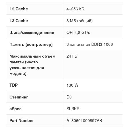
L2 Cache
4×256 КБ
L3 Cache
8 МБ (общий)
Шина/межсоединение
QPI 4,8 GT/s
Память (контроллер)
3-канальная DDR3-1066
Максимальный объём
24 ГБ
памяти (часто
указывается для
модели)
TDP
130 W
Степпинг
D0
sSpec
SLBKR
Part Number
AT80601000897AB