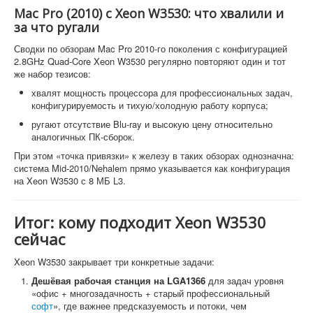
Mac Pro (2010) с Xeon W3530: что хвалили и
за что ругали
Сводки по обзорам Mac Pro 2010-го поколения с конфигурацией
2.8GHz Quad-Core Xeon W3530 регулярно повторяют один и тот
же набор тезисов:
хвалят мощность процессора для профессиональных задач,
конфигурируемость и тихую/холодную работу корпуса;
ругают отсутствие Blu-ray и высокую цену относительно
аналогичных ПК-сборок.
При этом «точка привязки» к железу в таких обзорах однозначна:
система Mid-2010/Nehalem прямо указывается как конфигурация
на Xeon W3530 с 8 МБ L3.
Итог: кому подходит Xeon W3530
сейчас
Xeon W3530 закрывает три конкретные задачи:
Дешёвая рабочая станция на LGA1366
для задач уровня
«офис + многозадачность + старый профессиональный
софт
», где важнее предсказуемость и потоки, чем