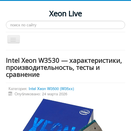
Xeon Live
Искать...
Toggle
Navigation
Главная
Intel Xeon W3530 — характеристики,
LGA 2011-3
производительность, тесты и
сравнение
LGA 2011
Процессоры
Категория:
Intel Xeon W3500 (W35xx)
Инструкции
Опубликовано: 24 марта 2026
Рейтинги
Конференция
Системные программы