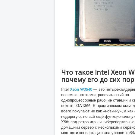
Что такое Intel Xeon 
почему его до сих по
Intel
Xeon W3540
— это четырёхъядерны
восемью потоками, рассчитанный на
однопроцессорные рабочие станции и с
сокете LGA1366. В практическом смысл
всего покупают не как «новинку», а как
недорогую, но всё ещё функциональн
X58: под ретро-игры и киберспортивные
домашний сервер с несколькими серви
монтаж и конвертацию «на уровне хобб