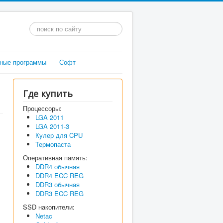
Искать...
ные программы
Софт
Где купить
Процессоры:
LGA 2011
LGA 2011-3
Кулер для CPU
Термопаста
Оперативная память:
DDR4 обычная
DDR4 ECC REG
DDR3 обычная
DDR3 ECC REG
SSD накопители:
Netac