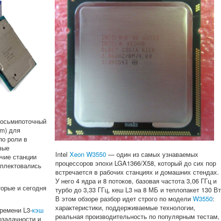
осьмипоточный
em) для
по роли в
вые
Intel
Xeon W3550
— один из самых узнаваемых
очие станции
процессоров эпохи LGA1366/X58, который до сих пор
омплектовались
встречается в рабочих станциях и домашних стендах.
У него 4 ядра и 8 потоков, базовая частота 3,06 ГГц и
торые и сегодня
турбо до 3,33 ГГц, кеш L3 на 8 МБ и теплопакет 130 Вт
В этом обзоре разбор идет строго по модели
W3550
:
характеристики, поддерживаемые технологии,
времени L3-
кэш
реальная производительность по популярным тестам,
озадачности и