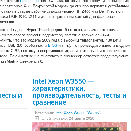
мипоточный
процессор
под LGA1366, который часто берут для недорогих
а платформе X58. Вокруг этой модели до сих пор держится устойчивый
ставят в старые рабочие станции уровня HP Z400 или Dell Precision
 эпохи DX9/DX10/DX11 и делают домашний хомлаб для файлового
лизации.
оста: 4 ядра + Hyper-Threading дают 8 потоков, а сама платформа
меркам своего времени подсистему памяти с трёхканальным
мнить, что это модель 2009 года с высоким теплопакетом 130 Вт и
т/с, USB 2.0, особенности
BIOS
и т. п.). По производительности в одном
новым CPU, поэтому в современных играх и «тяжёлых» интерактивных
thread. По синтетике и в многопотоке процессор остаётся предсказуемым
PassMark и Geekbench 6.
Intel Xeon W3550 —
характеристики,
тесты и
производительность, тесты и
сравнение
Категория:
Intel Xeon W3500 (W35xx)
Опубликовано: 24 марта 2026