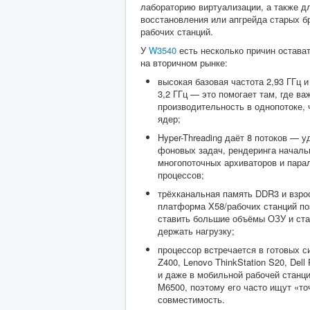
лабораторию виртуализации, а также д
восстановления или апгрейда старых 
рабочих станций.
У
W3540
есть несколько причин остава
на вторичном рынке:
высокая базовая частота 2,93 ГГц и
3,2 ГГц — это помогает там, где ва
производительность в однопотоке, 
ядер;
Hyper-Threading даёт 8 потоков — у
фоновых задач, рендеринга началь
многопоточных архиваторов и пар
процессов;
трёхканальная память DDR3 и взро
платформа X58/рабочих станций п
ставить большие объёмы ОЗУ и ст
держать нагрузку;
процессор встречается в готовых с
Z400, Lenovo ThinkStation S20, Dell 
и даже в мобильной рабочей станции
M6500, поэтому его часто ищут «то
совместимость.