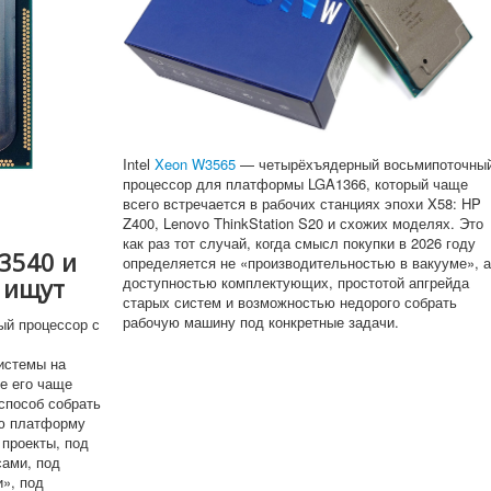
Intel
Xeon W3565
— четырёхъядерный восьмипоточны
процессор для платформы LGA1366, который чаще
всего встречается в рабочих станциях эпохи X58: HP
Z400, Lenovo ThinkStation S20 и схожих моделях. Это
как раз тот случай, когда смысл покупки в 2026 году
W3540 и
определяется не «производительностью в вакууме», 
доступностью комплектующих, простотой апгрейда
р ищут
старых систем и возможностью недорого собрать
рабочую машину под конкретные задачи.
й процессор с
истемы на
е его чаще
 способ собрать
ую платформу
 проекты, под
сами, под
и», под