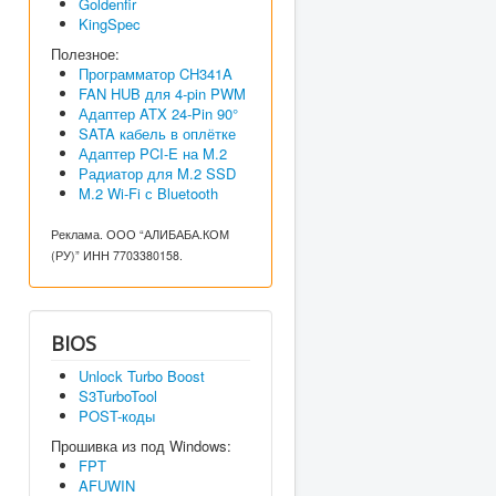
Goldenfir
KingSpec
Полезное:
Программатор CH341A
FAN HUB для 4-pin PWM
Адаптер ATX 24-Pin 90°
SATA кабель в оплётке
Адаптер PCI-E на M.2
Радиатор для M.2 SSD
M.2 Wi-Fi с Bluetooth
Реклама. ООО “АЛИБАБА.КОМ
(РУ)” ИНН 7703380158.
BIOS
Unlock Turbo Boost
S3TurboTool
POST-коды
Прошивка из под Windows:
FPT
AFUWIN