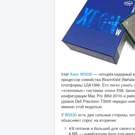
Intel
Xeon W3530
— четырёхъядерный в
процессор семейства Bloomfield (Nehal
платформы LGA1366. Его легко узнать 
«эталонных» системах эпохи X58: базо
конфигурации Mac Pro (Mid 2010) и раб
уровня Dell Precision T3500 нередко к
именно этой моделью.
У
W3530
есть две сильные стороны, ко
объясняют спрос на вторичке:
4/8 потоков и большой для своего 
8 МБ — комфортная база для мног