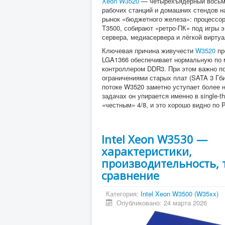
Xeon W3520
— четырёхъядерный вось
рабочих станций и домашних стендов н
рынок «бюджетного железа»: процессор 
T3500, собирают «ретро-ПК» под игры
сервера, медиасервера и лёгкой виртуа
Ключевая причина живучести
W3520
пр
LGA1366 обеспечивает нормальную по 
контроллером DDR3. При этом важно по
ограничениями старых плат (SATA 3 Гби
потоке W3520 заметно уступает более 
задачах он упирается именно в single-
«честным» 4/8, и это хорошо видно по 
Intel Xeon W3530 —
характеристики,
производительность, 
сравнение
Категория:
Intel Xeon W3500 (W35xx)
Опубликовано: 24 марта 2026