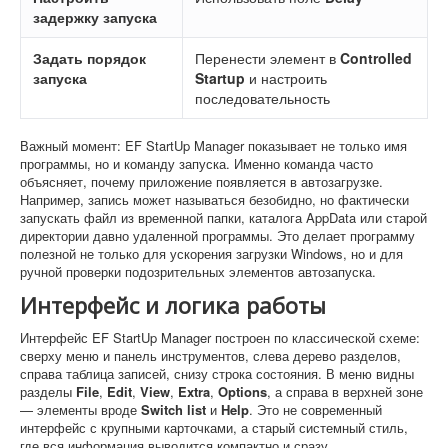
задержку запуска
Задать порядок
Перенести элемент в
Controlled
запуска
Startup
и настроить
последовательность
Важный момент: EF StartUp Manager показывает не только имя
программы, но и команду запуска. Именно команда часто
объясняет, почему приложение появляется в автозагрузке.
Например, запись может называться безобидно, но фактически
запускать файл из временной папки, каталога AppData или старой
директории давно удаленной программы. Это делает программу
полезной не только для ускорения загрузки Windows, но и для
ручной проверки подозрительных элементов автозапуска.
Интерфейс и логика работы
Интерфейс EF StartUp Manager построен по классической схеме:
сверху меню и панель инструментов, слева дерево разделов,
справа таблица записей, снизу строка состояния. В меню видны
разделы
File
,
Edit
,
View
,
Extra
,
Options
, а справа в верхней зоне
— элементы вроде
Switch list
и
Help
. Это не современный
интерфейс с крупными карточками, а старый системный стиль,
где вся информация выводится компактно и сразу.