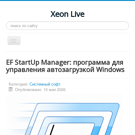
Xeon Live
Искать...
Toggle
Navigation
Главная
EF StartUp Manager: программа для
LGA 2011-3
управления автозагрузкой Windows
LGA 2011
Категория:
Системный софт
Процессоры
Опубликовано: 10 мая 2026
Инструкции
Рейтинги
Конференция
Системные программы