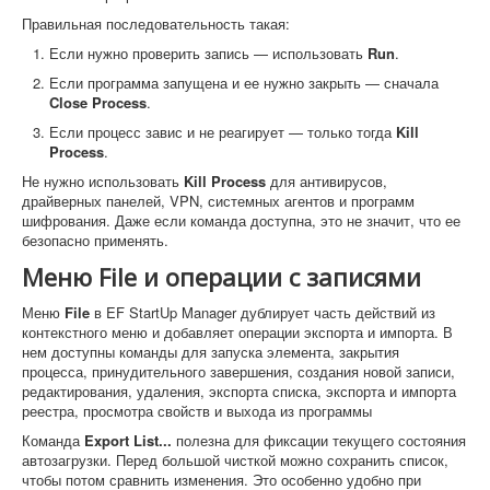
Правильная последовательность такая:
Если нужно проверить запись — использовать
Run
.
Если программа запущена и ее нужно закрыть — сначала
Close Process
.
Если процесс завис и не реагирует — только тогда
Kill
Process
.
Не нужно использовать
Kill Process
для антивирусов,
драйверных панелей, VPN, системных агентов и программ
шифрования. Даже если команда доступна, это не значит, что ее
безопасно применять.
Меню File и операции с записями
Меню
File
в EF StartUp Manager дублирует часть действий из
контекстного меню и добавляет операции экспорта и импорта. В
нем доступны команды для запуска элемента, закрытия
процесса, принудительного завершения, создания новой записи,
редактирования, удаления, экспорта списка, экспорта и импорта
реестра, просмотра свойств и выхода из программы
Команда
Export List...
полезна для фиксации текущего состояния
автозагрузки. Перед большой чисткой можно сохранить список,
чтобы потом сравнить изменения. Это особенно удобно при