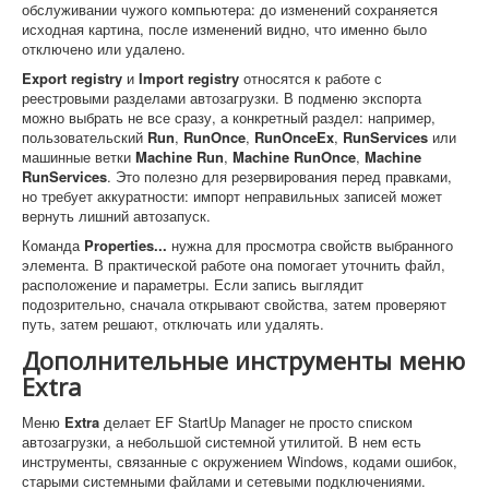
обслуживании чужого компьютера: до изменений сохраняется
исходная картина, после изменений видно, что именно было
отключено или удалено.
Export registry
и
Import registry
относятся к работе с
реестровыми разделами автозагрузки. В подменю экспорта
можно выбрать не все сразу, а конкретный раздел: например,
пользовательский
Run
,
RunOnce
,
RunOnceEx
,
RunServices
или
машинные ветки
Machine Run
,
Machine RunOnce
,
Machine
RunServices
. Это полезно для резервирования перед правками,
но требует аккуратности: импорт неправильных записей может
вернуть лишний автозапуск.
Команда
Properties...
нужна для просмотра свойств выбранного
элемента. В практической работе она помогает уточнить файл,
расположение и параметры. Если запись выглядит
подозрительно, сначала открывают свойства, затем проверяют
путь, затем решают, отключать или удалять.
Дополнительные инструменты меню
Extra
Меню
Extra
делает EF StartUp Manager не просто списком
автозагрузки, а небольшой системной утилитой. В нем есть
инструменты, связанные с окружением Windows, кодами ошибок,
старыми системными файлами и сетевыми подключениями.