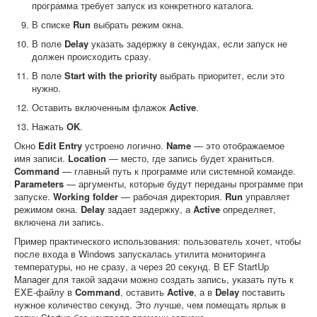
программа требует запуск из конкретного каталога.
В списке
Run
выбрать режим окна.
В поле
Delay
указать задержку в секундах, если запуск не
должен происходить сразу.
В поле
Start with the priority
выбрать приоритет, если это
нужно.
Оставить включенным флажок
Active
.
Нажать
OK
.
Окно
Edit Entry
устроено логично.
Name
— это отображаемое
имя записи.
Location
— место, где запись будет храниться.
Command
— главный путь к программе или системной команде.
Parameters
— аргументы, которые будут переданы программе при
запуске.
Working folder
— рабочая директория.
Run
управляет
режимом окна.
Delay
задает задержку, а
Active
определяет,
включена ли запись.
Пример практического использования: пользователь хочет, чтобы
после входа в Windows запускалась утилита мониторинга
температуры, но не сразу, а через 20 секунд. В EF StartUp
Manager для такой задачи можно создать запись, указать путь к
EXE-файлу в
Command
, оставить
Active
, а в
Delay
поставить
нужное количество секунд. Это лучше, чем помещать ярлык в