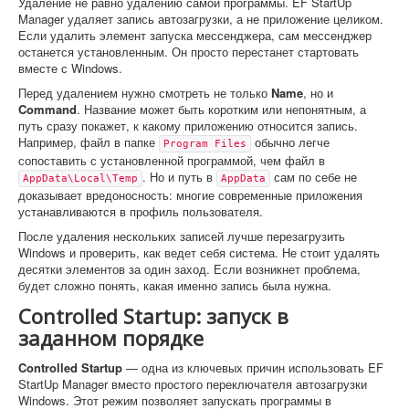
Удаление не равно удалению самой программы. EF StartUp
Manager удаляет запись автозагрузки, а не приложение целиком.
Если удалить элемент запуска мессенджера, сам мессенджер
останется установленным. Он просто перестанет стартовать
вместе с Windows.
Перед удалением нужно смотреть не только
Name
, но и
Command
. Название может быть коротким или непонятным, а
путь сразу покажет, к какому приложению относится запись.
Например, файл в папке
обычно легче
Program Files
сопоставить с установленной программой, чем файл в
. Но и путь в
сам по себе не
AppData\Local\Temp
AppData
доказывает вредоносность: многие современные приложения
устанавливаются в профиль пользователя.
После удаления нескольких записей лучше перезагрузить
Windows и проверить, как ведет себя система. Не стоит удалять
десятки элементов за один заход. Если возникнет проблема,
будет сложно понять, какая именно запись была нужна.
Controlled Startup: запуск в
заданном порядке
Controlled Startup
— одна из ключевых причин использовать EF
StartUp Manager вместо простого переключателя автозагрузки
Windows. Этот режим позволяет запускать программы в