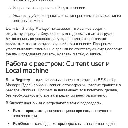
Исправляют неправильный путь в записи.
Удаляют дубли, когда одна и та же программа запускается из
нескольких мест.
Если EF StartUp Manager показывает, что запись ведет к
отсутствующему файлу, ее не нужно держать в автозагрузке.
Битая запись не ускоряет запуск, не помогает программе
работать и только создает лишний шум в списке. Программа
умеет выявлять сломанные ярлыки по отсутствующему целевому
файлу и предлагает решить, удалять ли такую запись.
Работа с реестром: Current user и
Local machine
Блок
Registry
— один из самых полезных разделов EF StartUp
Manager. Здесь собраны записи автозагрузки, которые хранятся в
реестре Windows. Программа показывает их в понятном дереве,
без необходимости открывать редактор реестра вручную.
В
Current user
обычно встречаются такие подразделы:
Run
— программы, запускающиеся при входе текущего
пользователя.
RunOnce
— команды, которые должны выполниться один