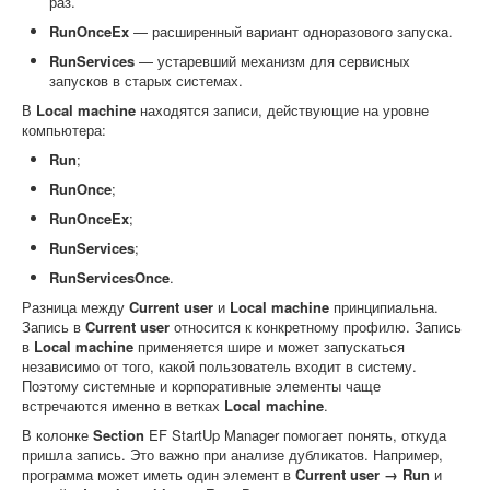
раз.
RunOnceEx
— расширенный вариант одноразового запуска.
RunServices
— устаревший механизм для сервисных
запусков в старых системах.
В
Local machine
находятся записи, действующие на уровне
компьютера:
Run
;
RunOnce
;
RunOnceEx
;
RunServices
;
RunServicesOnce
.
Разница между
Current user
и
Local machine
принципиальна.
Запись в
Current user
относится к конкретному профилю. Запись
в
Local machine
применяется шире и может запускаться
независимо от того, какой пользователь входит в систему.
Поэтому системные и корпоративные элементы чаще
встречаются именно в ветках
Local machine
.
В колонке
Section
EF StartUp Manager помогает понять, откуда
пришла запись. Это важно при анализе дубликатов. Например,
программа может иметь один элемент в
Current user → Run
и