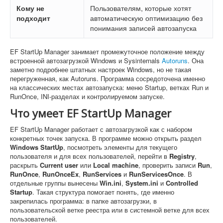
Кому не
Пользователям, которые хотят
подходит
автоматическую оптимизацию без
понимания записей автозапуска
EF StartUp Manager занимает промежуточное положение между
встроенной автозагрузкой Windows и Sysinternals
Autoruns
. Она
заметно подробнее штатных настроек Windows, но не такая
перегруженная, как Autoruns. Программа сосредоточена именно
на классических местах автозапуска: меню Startup, ветках Run и
RunOnce, INI-разделах и контролируемом запуске.
Что умеет EF StartUp Manager
EF StartUp Manager работает с автозагрузкой как с набором
конкретных точек запуска. В программе можно открыть раздел
Windows StartUp
, посмотреть элементы для текущего
пользователя и для всех пользователей, перейти в
Registry
,
раскрыть
Current user
или
Local machine
, проверить записи
Run
,
RunOnce
,
RunOnceEx
,
RunServices
и
RunServicesOnce
. В
отдельные группы вынесены
Win.ini
,
System.ini
и
Controlled
Startup
. Такая структура помогает понять, где именно
закрепилась программа: в папке автозагрузки, в
пользовательской ветке реестра или в системной ветке для всех
пользователей.