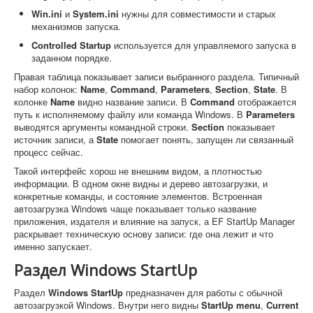
Win.ini
и
System.ini
нужны для совместимости и старых
механизмов запуска.
Controlled Startup
используется для управляемого запуска в
заданном порядке.
Правая таблица показывает записи выбранного раздела. Типичный
набор колонок:
Name
,
Command
,
Parameters
,
Section
,
State
. В
колонке
Name
видно название записи. В
Command
отображается
путь к исполняемому файлу или команда Windows. В
Parameters
выводятся аргументы командной строки.
Section
показывает
источник записи, а
State
помогает понять, запущен ли связанный
процесс сейчас.
Такой интерфейс хорош не внешним видом, а плотностью
информации. В одном окне видны и дерево автозагрузки, и
конкретные команды, и состояние элементов. Встроенная
автозагрузка Windows чаще показывает только название
приложения, издателя и влияние на запуск, а EF StartUp Manager
раскрывает техническую основу записи: где она лежит и что
именно запускает.
Раздел Windows StartUp
Раздел
Windows StartUp
предназначен для работы с обычной
автозагрузкой Windows. Внутри него видны
StartUp menu
,
Current