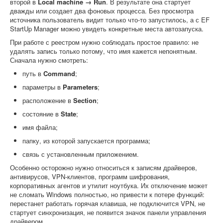
второй в
Local machine → Run
. В результате она стартует
дважды или создает два фоновых процесса. Без просмотра
источника пользователь видит только что-то запустилось, а с EF
StartUp Manager можно увидеть конкретные места автозапуска.
При работе с реестром нужно соблюдать простое правило: не
удалять запись только потому, что имя кажется непонятным.
Сначала нужно смотреть:
путь в
Command
;
параметры в
Parameters
;
расположение в
Section
;
состояние в
State
;
имя файла;
папку, из которой запускается программа;
связь с установленным приложением.
Особенно осторожно нужно относиться к записям драйверов,
антивирусов, VPN-клиентов, программ шифрования,
корпоративных агентов и утилит ноутбука. Их отключение может
не сломать Windows полностью, но привести к потере функций:
перестанет работать горячая клавиша, не подключится VPN, не
стартует синхронизация, не появится значок панели управления
драйвером.