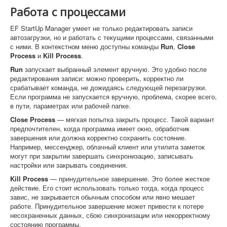
Работа с процессами
EF StartUp Manager умеет не только редактировать записи
автозагрузки, но и работать с текущими процессами, связанными
с ними. В контекстном меню доступны команды
Run
,
Close
Process
и
Kill Process
.
Run
запускает выбранный элемент вручную. Это удобно после
редактирования записи: можно проверить, корректно ли
срабатывает команда, не дожидаясь следующей перезагрузки.
Если программа не запускается вручную, проблема, скорее всего,
в пути, параметрах или рабочей папке.
Close Process
— мягкая попытка закрыть процесс. Такой вариант
предпочтителен, когда программа имеет окно, обработчик
завершения или должна корректно сохранить состояние.
Например, мессенджер, облачный клиент или утилита заметок
могут при закрытии завершать синхронизацию, записывать
настройки или закрывать соединения.
Kill Process
— принудительное завершение. Это более жесткое
действие. Его стоит использовать только тогда, когда процесс
завис, не закрывается обычным способом или явно мешает
работе. Принудительное завершение может привести к потере
несохраненных данных, сбою синхронизации или некорректному
состоянию программы.