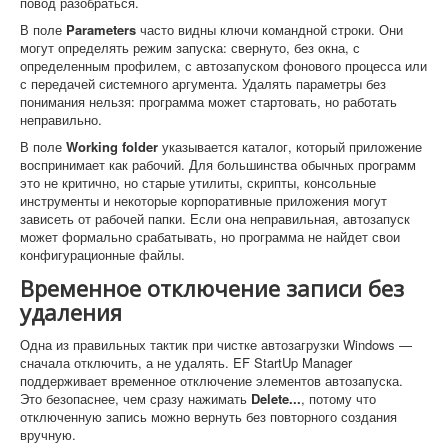
повод разобраться.
В поле
Parameters
часто видны ключи командной строки. Они
могут определять режим запуска: свернуто, без окна, с
определенным профилем, с автозапуском фонового процесса или
с передачей системного аргумента. Удалять параметры без
понимания нельзя: программа может стартовать, но работать
неправильно.
В поле
Working folder
указывается каталог, который приложение
воспринимает как рабочий. Для большинства обычных программ
это не критично, но старые утилиты, скрипты, консольные
инструменты и некоторые корпоративные приложения могут
зависеть от рабочей папки. Если она неправильная, автозапуск
может формально срабатывать, но программа не найдет свои
конфигурационные файлы.
Временное отключение записи без
удаления
Одна из правильных тактик при чистке автозагрузки Windows —
сначала отключить, а не удалять. EF StartUp Manager
поддерживает временное отключение элементов автозапуска.
Это безопаснее, чем сразу нажимать
Delete...
, потому что
отключенную запись можно вернуть без повторного создания
вручную.