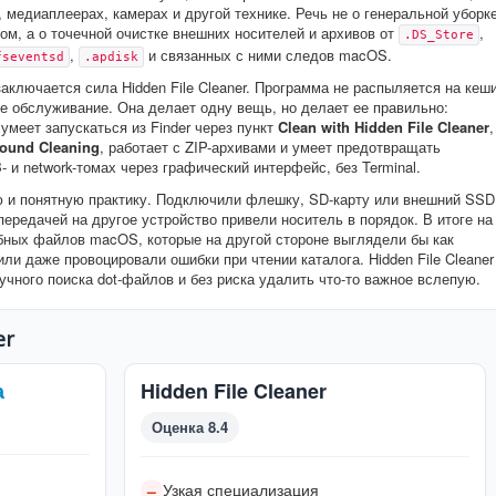
, медиаплеерах, камерах и другой технике. Речь не о генеральной уборк
ом, а о точечной очистке внешних носителей и архивов от
,
.DS_Store
,
и связанных с ними следов macOS.
fseventsd
.apdisk
заключается сила Hidden File Cleaner. Программа не распыляется на кеш
е обслуживание. Она делает одну вещь, но делает ее правильно:
умеет запускаться из Finder через пункт
Clean with Hidden File Cleaner
,
ound Cleaning
, работает с ZIP-архивами и умеет предотвращать
 и network-томах через графический интерфейс, без Terminal.
ю и понятную практику. Подключили флешку, SD-карту или внешний SSD
передачей на другое устройство привели носитель в порядок. В итоге на
бных файлов macOS, которые на другой стороне выглядели бы как
ли даже провоцировали ошибки при чтении каталога. Hidden File Cleaner
ручного поиска dot-файлов и без риска удалить что-то важное вслепую.
er
а
Hidden File Cleaner
Оценка 8.4
Узкая специализация
–