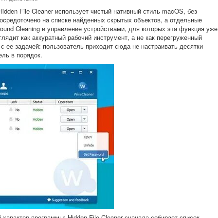
idden File Cleaner использует чистый нативный стиль macOS, без
сосредоточено на списке найденных скрытых объектов, а отдельные
ound Cleaning и управление устройствами, для которых эта функция уже
лядит как аккуратный рабочий инструмент, а не как перегруженный
с ее задачей: пользователь приходит сюда не настраивать десятки
ель в порядок.
 характер программы: Hidden File Cleaner сначала собирает список