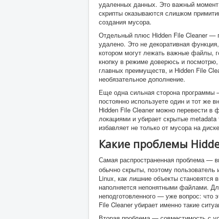
удаленных данных. Это важный момент,
скрипты оказываются слишком примитив
создания мусора.
Отдельный плюс Hidden File Cleaner — 
удалено. Это не декоративная функция,
котором могут лежать важные файлы, г
кнопку в режиме доверюсь и посмотрю, 
главных преимуществ, и Hidden File Cle
необязательное дополнение.
Еще одна сильная сторона программы —
постоянно используете один и тот же в
Hidden File Cleaner можно перевести в
локациями и убирает скрытые metadata f
избавляет не только от мусора на диск
Какие проблемы Hidden
Самая распространенная проблема — 
обычно скрыты, поэтому пользователь и
Linux, как лишние объекты становятся 
наполняется непонятными файлами. Для
неподготовленного — уже вопрос: что 
File Cleaner убирает именно такие ситуа
Вторая проблема — совместимость с ус