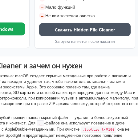
Мало функций
–
Не комплексная очистка
–
indows
Скачать Hidden File Cleaner
Загрузка начнётся после нажатия
Cleaner и зачем он нужен
ктична: macOS создает скрытые метаданные при работе с папками и
r их находит и удаляет так, чтобы накопитель оставался чистым и
 экосистемы Apple. Это особенно полезно там, где важна
ешки, SD-карты или сетевой папки: при передаче данных между Mac и
ретро-консоли, при копировании музыки в автомобильную магнитолу, при
визоре или при отправке ZIP-архива человеку, который откроет его не н
 грубый принцип нашел скрытый файл — удалил, а более аккуратный
та и контекст. Для
-файлов она использует поведение в духе
._
ет с AppleDouble-метаданными. При очистке
она не
.Spotlight-V100
ем Spotlight и предотвращает немедленное повторное появление