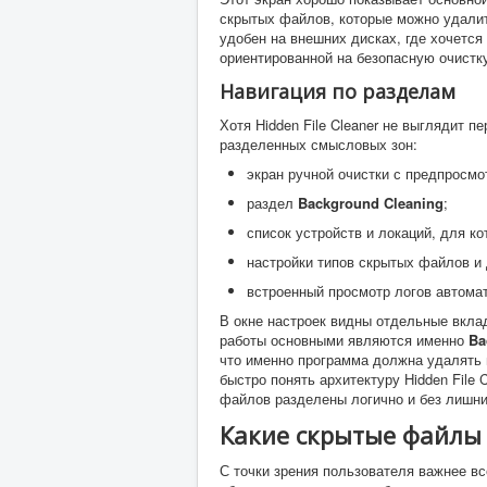
скрытых файлов, которые можно удалить
удобен на внешних дисках, где хочется
ориентированной на безопасную очистку
Навигация по разделам
Хотя Hidden File Cleaner не выглядит п
разделенных смысловых зон:
экран ручной очистки с предпросмо
раздел
Background Cleaning
;
список устройств и локаций, для к
настройки типов скрытых файлов и
встроенный просмотр логов автома
В окне настроек видны отдельные вкл
работы основными являются именно
Ba
что именно программа должна удалять 
быстро понять архитектуру Hidden File
файлов разделены логично и без лишни
Какие скрытые файлы у
С точки зрения пользователя важнее вс