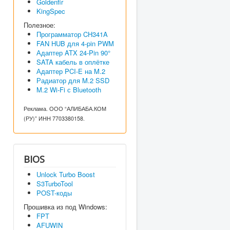
Goldenfir
KingSpec
Полезное:
Программатор CH341A
FAN HUB для 4-pin PWM
Адаптер ATX 24-Pin 90°
SATA кабель в оплётке
Адаптер PCI-E на M.2
Радиатор для M.2 SSD
M.2 Wi-Fi с Bluetooth
Реклама. ООО “АЛИБАБА.КОМ
(РУ)” ИНН 7703380158.
BIOS
Unlock Turbo Boost
S3TurboTool
POST-коды
Прошивка из под Windows:
FPT
AFUWIN