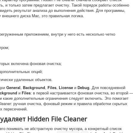
, и только затем предлагает очистку. Такой порядок работы особенно
 видеть результат анализа до выполнения действия. Для программы,
 внешнего диска Mac, это правильная логика.
ерегруженным приложением, внутри у него есть несколько четко
тром;
оторых включена фоновая очистка;
 дополнительных опций;
тически удаленных объектов.
адки
General
,
Background
,
Files
,
License
и
Debug
. Для повседневной
ckground
и
Files
: в первой настраивается фоновая очистка, во второй 
и какие дополнительные ограничения следует включить. Это помогает
 Cleaner: ручная очистка, фоновый режим и правила обработки скрытых
х пересечений.
даляет Hidden File Cleaner
его понимать не абстрактную очистку мусора, а конкретный список