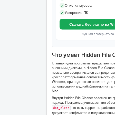
Очистка мусора
✓
Ускорение ПК
✓
Скачать бесплатно на W
Лучшая альтернатива
Что умеет Hidden File 
Главная идея программы предельно пра
внешними дисками, а Hidden File Cleane
нормально воспринимался за пределами
кроссплатформенная совместимость фл
Windows, при подготовке носителя для 
использовании медиабиблиотеки на теле
Mac.
Внутри Hidden File Cleaner заложен не
подход. Программа учитывает тип объек
, то есть корректно работа
dot_clean
допускает конфликтов с индексировани