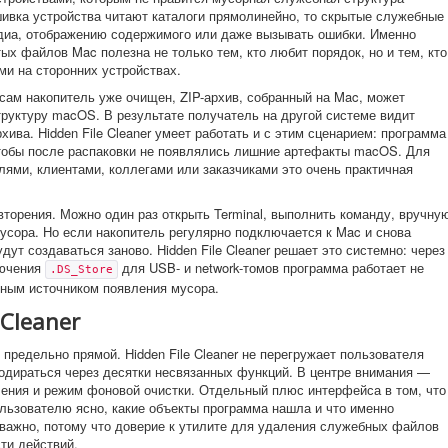
вка устройства читают каталоги прямолинейно, то скрытые служебные
диа, отображению содержимого или даже вызывать ошибки. Именно
х файлов Mac полезна не только тем, кто любит порядок, но и тем, кто
ми на сторонних устройствах.
сам накопитель уже очищен, ZIP-архив, собранный на Mac, может
руктуру macOS. В результате получатель на другой системе видит
ива. Hidden File Cleaner умеет работать и с этим сценарием: программа
чтобы после распаковки не появлялись лишние артефакты macOS. Для
ями, клиентами, коллегами или заказчиками это очень практичная
вторения. Можно один раз открыть Terminal, выполнить команду, вручну
мусора. Но если накопитель регулярно подключается к Mac и снова
дут создаваться заново. Hidden File Cleaner решает это системно: через
лючения
для USB- и network-томов программа работает не
.DS_Store
рным источником появления мусора.
 Cleaner
редельно прямой. Hidden File Cleaner не перегружает пользователя
одираться через десятки несвязанных функций. В центре внимания —
ения и режим фоновой очистки. Отдельный плюс интерфейса в том, что
ользователю ясно, какие объекты программа нашла и что именно
о важно, потому что доверие к утилите для удаления служебных файлов
сти действий.