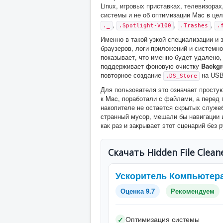
Linux, игровых приставках, телевизорах
системы и не об оптимизации Mac в цел
,
,
,
._
.Spotlight-V100
.Trashes
.
Именно в такой узкой специализации и 
браузеров, логи приложений и системно
показывает, что именно будет удалено, 
поддерживает фоновую очистку
Backgr
повторное создание
на USB-
.DS_Store
Для пользователя это означает просту
к Mac, поработали с файлами, а перед 
накопителе не остается скрытых служе
странный мусор, мешали бы навигации и
как раз и закрывает этот сценарий без 
Скачать Hidden File Clean
Ускоритель Компьютер
Оценка 9.7
Рекомендуем
Оптимизация системы
✓