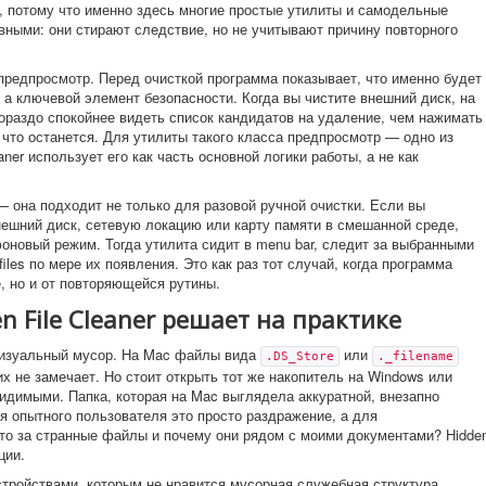
 потому что именно здесь многие простые утилиты и самодельные
ными: они стирают следствие, но не учитывают причину повторного
предпросмотр. Перед очисткой программа показывает, что именно будет
 а ключевой элемент безопасности. Когда вы чистите внешний диск, на
ораздо спокойнее видеть список кандидатов на удаление, чем нажимать
что останется. Для утилиты такого класса предпросмотр — одно из
aner использует его как часть основной логики работы, а не как
 она подходит не только для разовой ручной очистки. Если вы
нешний диск, сетевую локацию или карту памяти в смешанной среде,
 фоновый режим. Тогда утилита сидит в menu bar, следит за выбранными
iles по мере их появления. Это как раз тот случай, когда программа
е, но и от повторяющейся рутины.
 File Cleaner решает на практике
визуальный мусор. На Mac файлы вида
или
.DS_Store
._filename
х не замечает. Но стоит открыть тот же накопитель на Windows или
видимыми. Папка, которая на Mac выглядела аккуратной, внезапно
 опытного пользователя это просто раздражение, а для
это за странные файлы и почему они рядом с моими документами? Hidde
ции.
тройствами, которым не нравится мусорная служебная структура