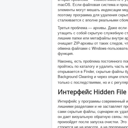
macOS. Если файловая система и проши
элементы могут мешать индексации ме
поэтому программа для удаления скрыты
сталкивается с вполне реальными сбоя
Третья проблема — архивы. Даже если 
утащить с собой скрытую служебную ст
лишние папки или метафайлы внутри арх
очищает ZIP-архивы от таких следов, 
обмена файлами с Windows-пользовател
функция.
Наконец, есть проблема постоянного по
пройтись по каталогу и удалить часть 
открывается в Finder, скрытые файлы бу
Background Cleaning и через опции отк
только с последствиями, но и с регуля
Интерфейс Hidden File
Интерфейс у программы современный и п
лишними разделами и не заставляет пр
сами скрытые файлы, сценарии их удал
он дает визуальную обратную связь: п
произойдет после запуска очистки. Эт
строится не на красоте, а на прозрачно