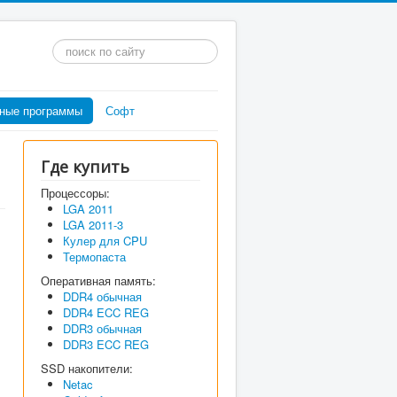
Искать...
ные программы
Софт
Где купить
Процессоры:
LGA 2011
LGA 2011-3
Кулер для CPU
Термопаста
Оперативная память:
DDR4 обычная
DDR4 ECC REG
DDR3 обычная
DDR3 ECC REG
SSD накопители:
Netac