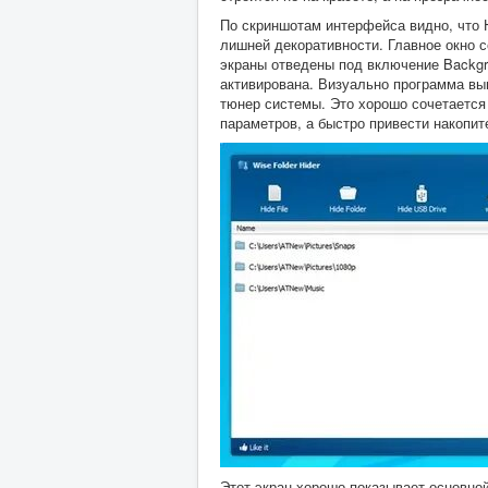
По скриншотам интерфейса видно, что H
лишней декоративности. Главное окно 
экраны отведены под включение Backgr
активирована. Визуально программа выг
тюнер системы. Это хорошо сочетается 
параметров, а быстро привести накопит
Этот экран хорошо показывает основной