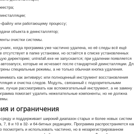
реестра;
еинсталляции;
e-файлу или работающему процессу;
редачи объекта в деинсталлятор;
енты очистки системы.
случаях, когда программа уже частично удалена, но её следы всё ещё
 отсутствует в папке установки, но остаётся в списке установленных
ю директорию; uninstall.exe не запускается; при удалении появляется
 автозапуск, которые не исчезают после стандартной деинсталляции. Дл
трены специальные режимы, а не только обычная кнопка удаления.
спринимать как антивирус или полноценный инструмент восстановления
лляция и очистка следов. Модуль, связанный с подозрительными
и, лучше рассматривать как вспомогательный инструмент, а не замену
ограмма помогает удалить нежелательные компоненты, но не должна
темы.
зия и ограничения
ws-среду и поддерживает широкий диапазон старых и более новых систем
, 7, 8 и 10 в 32- и 64-битных редакциях. Программа распространяется ка
 посмотреть и использовать частично, но в незарегистрированном