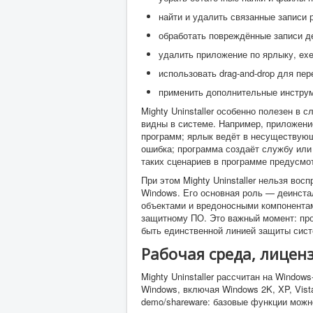
найти и удалить связанные записи 
обработать повреждённые записи д
удалить приложение по ярлыку, ex
использовать drag-and-drop для пе
применить дополнительные инструм
Mighty Uninstaller особенно полезен в 
видны в системе. Например, приложение
программ; ярлык ведёт в несуществующу
ошибка; программа создаёт службу или
таких сценариев в программе предусмо
При этом Mighty Uninstaller нельзя во
Windows. Его основная роль — деинста
объектами и вредоносными компонентам
защитному ПО. Это важный момент: пр
быть единственной линией защиты сис
Рабочая среда, лицен
Mighty Uninstaller рассчитан на Windo
Windows, включая Windows 2K, XP, Vista
demo/shareware: базовые функции можно