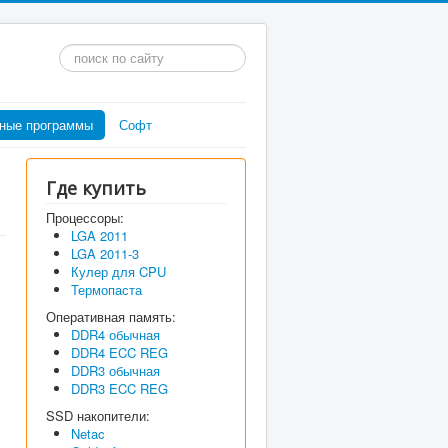
Искать...
ные программы
Софт
Где купить
Процессоры:
LGA 2011
LGA 2011-3
Кулер для CPU
Термопаста
Оперативная память:
DDR4 обычная
DDR4 ECC REG
DDR3 обычная
DDR3 ECC REG
SSD накопители:
Netac