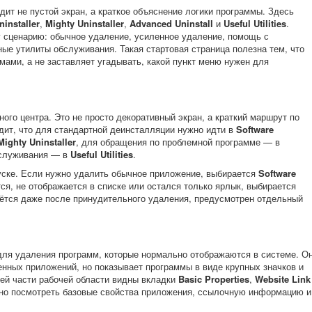
дит не пустой экран, а краткое объяснение логики программы. Здесь
ninstaller
,
Mighty Uninstaller
,
Advanced Uninstall
и
Useful Utilities
.
 сценарию: обычное удаление, усиленное удаление, помощь с
ые утилиты обслуживания. Такая стартовая страница полезна тем, что
мами, а не заставляет угадывать, какой пункт меню нужен для
ого центра. Это не просто декоративный экран, а краткий маршрут по
ит, что для стандартной деинсталляции нужно идти в
Software
Mighty Uninstaller
, для обращения по проблемной программе — в
обслуживания — в
Useful Utilities
.
пуске. Если нужно удалить обычное приложение, выбирается
Software
ся, не отображается в списке или остался только ярлык, выбирается
аётся даже после принудительного удаления, предусмотрен отдельный
ля удаления программ, которые нормально отображаются в системе. О
енных приложений, но показывает программы в виде крупных значков и
ей части рабочей области видны вкладки
Basic Properties
,
Website Link
жно посмотреть базовые свойства приложения, ссылочную информацию и