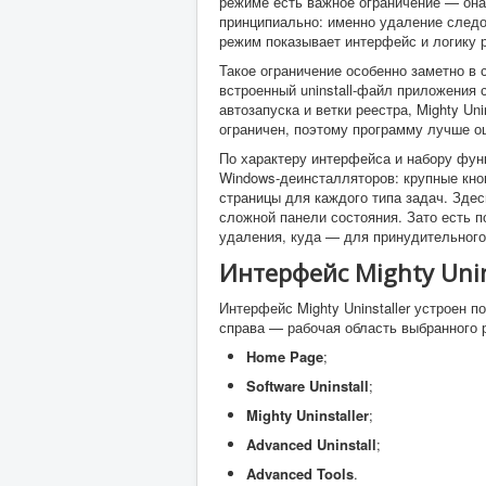
режиме есть важное ограничение — она
принципиально: именно удаление следо
режим показывает интерфейс и логику 
Такое ограничение особенно заметно в 
встроенный uninstall-файл приложения 
автозапуска и ветки реестра, Mighty Un
ограничен, поэтому программу лучше о
По характеру интерфейса и набору функ
Windows-деинсталляторов: крупные кно
страницы для каждого типа задач. Зде
сложной панели состояния. Зато есть п
удаления, куда — для принудительного
Интерфейс Mighty Unin
Интерфейс Mighty Uninstaller устроен 
справа — рабочая область выбранного 
Home Page
;
Software Uninstall
;
Mighty Uninstaller
;
Advanced Uninstall
;
Advanced Tools
.