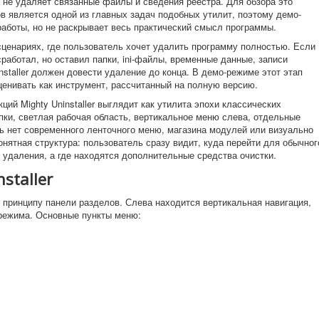
 не удаляет связанные файлы и сведения реестра. Для обзора это
в является одной из главных задач подобных утилит, поэтому демо-
работы, но не раскрывает весь практический смысл программы.
сценариях, где пользователь хочет удалить программу полностью. Если
сработал, но оставил папки, ini-файлы, временные данные, записи
installer должен довести удаление до конца. В демо-режиме этот этап
ценивать как инструмент, рассчитанный на полную версию.
ций Mighty Uninstaller выглядит как утилита эпохи классических
пки, светлая рабочая область, вертикальное меню слева, отдельные
сь нет современного ленточного меню, магазина модулей или визуально
онятная структура: пользователь сразу видит, куда перейти для обычног
 удаления, а где находятся дополнительные средства очистки.
staller
по принципу панели разделов. Слева находится вертикальная навигация,
режима. Основные пункты меню: