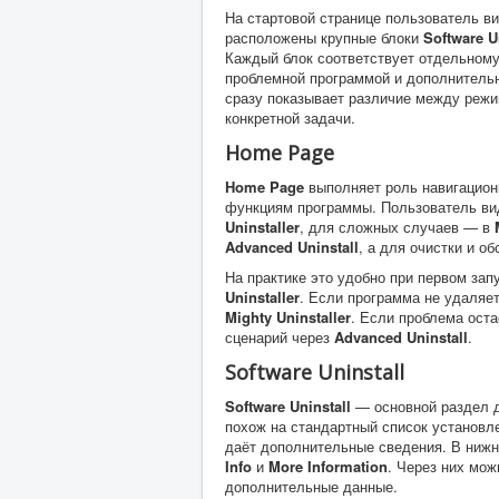
На стартовой странице пользователь ви
расположены крупные блоки
Software U
Каждый блок соответствует отдельному
проблемной программой и дополнительн
сразу показывает различие между режи
конкретной задачи.
Home Page
Home Page
выполняет роль навигационн
функциям программы. Пользователь вид
Uninstaller
, для сложных случаев — в
Advanced Uninstall
, а для очистки и 
На практике это удобно при первом за
Uninstaller
. Если программа не удаляет
Mighty Uninstaller
. Если проблема ост
сценарий через
Advanced Uninstall
.
Software Uninstall
Software Uninstall
— основной раздел д
похож на стандартный список установл
даёт дополнительные сведения. В нижн
Info
и
More Information
. Через них мо
дополнительные данные.