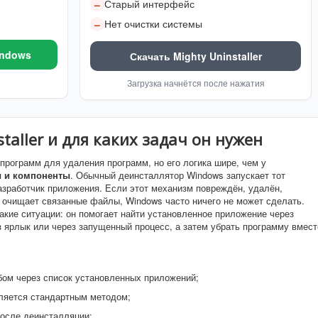
Старый интерфейс
–
Нет очистки системы
–
indows
Скачать Mighty Uninstaller
Загрузка начнётся после нажатия
staller и для каких задач он нужен
ии программ для удаления программ, но его логика шире, чем у
 и компоненты
. Обычный деинсталлятор Windows запускает тот
азработчик приложения. Если этот механизм повреждён, удалён,
е очищает связанные файлы, Windows часто ничего не может сделать.
а такие ситуации: он помогает найти установленное приложение через
з ярлык или через запущенный процесс, а затем убрать программу вмест
ом через список установленных приложений;
аляется стандартным методом;
после деинсталляции;