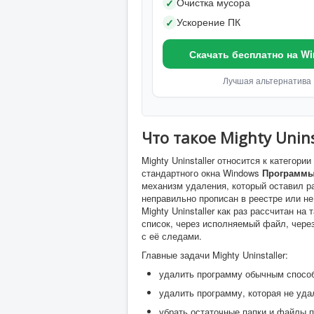
Очистка мусора
✓
Ускорение ПК
✓
Скачать бесплатно на W
Лучшая альтернатива
Что такое Mighty Unin
Mighty Uninstaller относится к категор
стандартного окна Windows
Программы
механизм удаления, который оставил р
неправильно прописан в реестре или н
Mighty Uninstaller как раз рассчитан н
список, через исполняемый файл, чере
с её следами.
Главные задачи Mighty Uninstaller:
удалить программу обычным способ
удалить программу, которая не уд
убрать остаточные папки и файлы 