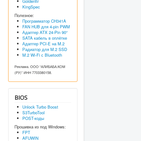
Goldenfir
KingSpec
Полезное:
Программатор CH341A
FAN HUB для 4-pin PWM
Адаптер ATX 24-Pin 90°
SATA кабель в оплётке
Адаптер PCI-E на M.2
Радиатор для M.2 SSD
M.2 Wi-Fi с Bluetooth
Реклама. ООО “АЛИБАБА.КОМ
(РУ)” ИНН 7703380158.
BIOS
Unlock Turbo Boost
S3TurboTool
POST-коды
Прошивка из под Windows:
FPT
AFUWIN