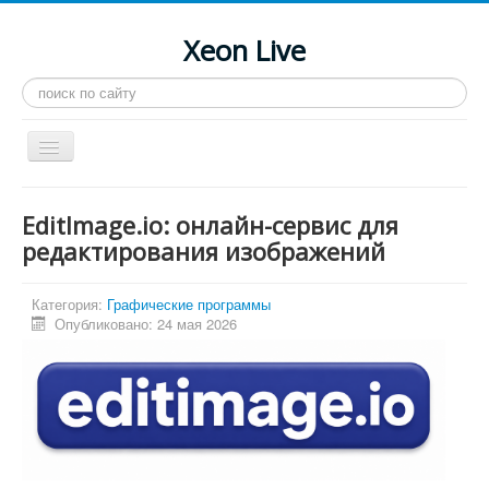
Xeon Live
Искать...
Toggle
Navigation
Главная
EditImage.io: онлайн-сервис для
LGA 2011-3
редактирования изображений
LGA 2011
Категория:
Графические программы
Процессоры
Опубликовано: 24 мая 2026
Инструкции
Рейтинги
Конференция
Системные программы