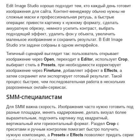
Edit Image Studio хорошо подходит тем, кто каждый день готовит
изображения для сайта. Контент-менеджеру обычно нужны не
сложные маски и профессиональная ретушь, а быстрые
операции: привести картинку к нужному формату, сделать
аккуратную обрезку, немного усилить контраст, выбрать
подходящий эффект, удалить фон у объекта, увеличить
маленькое изображение и сохранить результат. В Edit Image
Studio эти задачи собраны в одном интерфейсе.
Типичный сценарий выглядит так: пользователь открывает
изображение через
Open
, переходит в
Editor
, использует
Crop
,
выбирает стиль в
Presets
, при необходимости корректирует
изображение через
Finetune
, добавляет эффект в
Effects
, а
затем сохраняет или экспортирует готовый результат. Такой
процесс быстрее, чем последовательная работа в нескольких
разрозненных онлайн-сервисах.
SMM-специалистам
Для SMM важна скорость. Изображения часто нужно готовить под
разные площадки, менять кадрирование, делать визуал более
выразительным, подгонять картинку под квадратный,
вертикальный или горизонтальный формат. Раздел
Crop
с
пресетами и ручным контролем помогает быстро получить
нужную композицию, а
Presets
и
Effects
позволяют придать серии