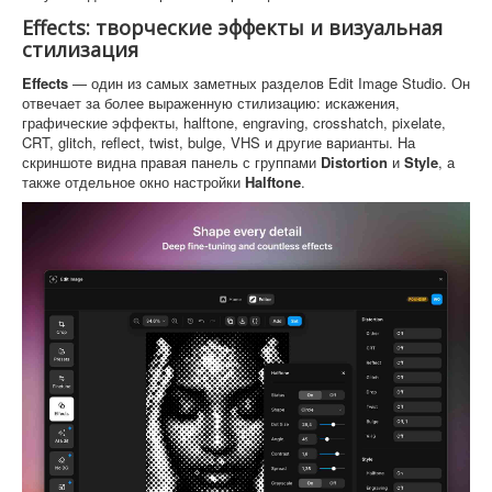
Effects: творческие эффекты и визуальная
стилизация
Effects
— один из самых заметных разделов Edit Image Studio. Он
отвечает за более выраженную стилизацию: искажения,
графические эффекты, halftone, engraving, crosshatch, pixelate,
CRT, glitch, reflect, twist, bulge, VHS и другие варианты. На
скриншоте видна правая панель с группами
Distortion
и
Style
, а
также отдельное окно настройки
Halftone
.