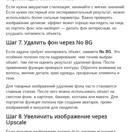
Если нужна аккуратная стилизация, начинайте с мягких значений.
Если нужен постерный или экспериментальный результат, можно
использовать более сильные параметры. Важно проверять
изображение целиком: эффект может хорошо выглядеть на лице,
но портить фон; или наоборот — делать фон интересным, но
ухудшать читаемость объекта.
Шаг 7. Удалить фон через No BG
Если задача требует изолировать объект, нажмите
No BG
. Это
особенно полезно после кадрирования: чем точнее выбран
объект, тем легче оценить результат удаления фона. После
применения функции проверьте контуры. Обратите внимание на
волосы, мелкие детали, края одежды, прозрачные элементы и
тени.
Для товарных изображений удаление фона часто становится
главным этапом. После него можно использовать объект на
светлом фоне, в карточке, баннере, коллаже или макете. Для
портретов функция полезна при создании аватарок, промо-
изображений и визуалов для лендингов.
Шаг 8. Увеличить изображение через
Upscale
Если итоговое изображение должно быть крупнее исходника,