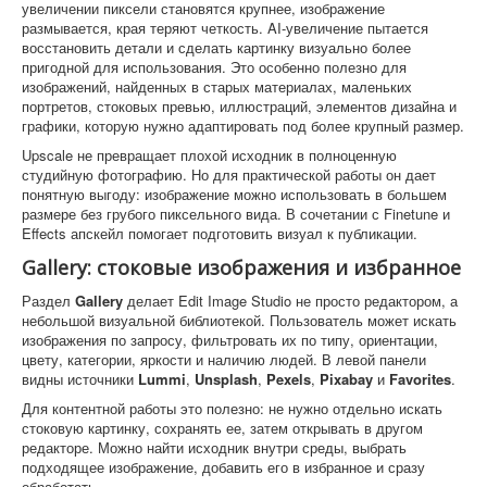
увеличении пиксели становятся крупнее, изображение
размывается, края теряют четкость. AI-увеличение пытается
восстановить детали и сделать картинку визуально более
пригодной для использования. Это особенно полезно для
изображений, найденных в старых материалах, маленьких
портретов, стоковых превью, иллюстраций, элементов дизайна и
графики, которую нужно адаптировать под более крупный размер.
Upscale не превращает плохой исходник в полноценную
студийную фотографию. Но для практической работы он дает
понятную выгоду: изображение можно использовать в большем
размере без грубого пиксельного вида. В сочетании с Finetune и
Effects апскейл помогает подготовить визуал к публикации.
Gallery: стоковые изображения и избранное
Раздел
Gallery
делает Edit Image Studio не просто редактором, а
небольшой визуальной библиотекой. Пользователь может искать
изображения по запросу, фильтровать их по типу, ориентации,
цвету, категории, яркости и наличию людей. В левой панели
видны источники
Lummi
,
Unsplash
,
Pexels
,
Pixabay
и
Favorites
.
Для контентной работы это полезно: не нужно отдельно искать
стоковую картинку, сохранять ее, затем открывать в другом
редакторе. Можно найти исходник внутри среды, выбрать
подходящее изображение, добавить его в избранное и сразу
обработать.