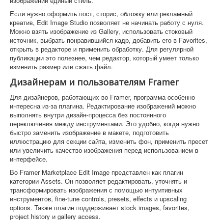
изображений единый стиль.
Если нужно оформить пост, сторис, обложку или рекламный
креатив, Edit Image Studio позволяет не начинать работу с нуля.
Можно взять изображение из Gallery, использовать стоковый
источник, выбрать понравившийся кадр, добавить его в Favorites,
открыть в редакторе и применить обработку. Для регулярной
публикации это полезнее, чем редактор, который умеет только
изменить размер или сжать файл.
Дизайнерам и пользователям Framer
Для дизайнеров, работающих во Framer, программа особенно
интересна из-за плагина. Редактирование изображений можно
выполнять внутри дизайн-процесса без постоянного
переключения между инструментами. Это удобно, когда нужно
быстро заменить изображение в макете, подготовить
иллюстрацию для секции сайта, изменить фон, применить пресет
или увеличить качество изображения перед использованием в
интерфейсе.
Во Framer Marketplace Edit Image представлен как плагин
категории Assets. Он позволяет редактировать, уточнять и
трансформировать изображения с помощью интуитивных
инструментов, fine-tune controls, presets, effects и upscaling
options. Также плагин поддерживает stock images, favorites,
project history и gallery access.