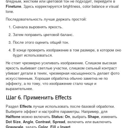
бледным, жестким или цветовой тон не подходит, перейдите в
Finetune
. Здесь корректируется brightness, color balance и visual
tone.
Последовательность лучше держать простой:
Сначала выровнять яркость.
Затем поправить цветовой баланс.
После этого оценить общий тон.
В конце проверить изображение в том размере, в котором оно
будет использоваться.
Не стоит чрезмерно усиливать изображение. Слишком высокая
яркость выбивает светлые участки, слишком сильный контраст
убивает детали в тенях, чрезмерная насыщенность делает фото
искусственным. Хорошая обработка обычно заметна не по
эффекту, а по тому, что изображение стало чище и
выразительнее.
Шаг 6. Применить Effects
Раздел
Effects
лучше использовать после базовой обработки.
Выберите эффект и настройте параметры. Например, для
Halftone
можно включить
Status: On
, выбрать
Shape
, изменить
Dot Size
,
Angle
,
Contrast
,
Spread
, включить или выключить
Grayscale
, задать
Color
,
Fill
и
Invert
.