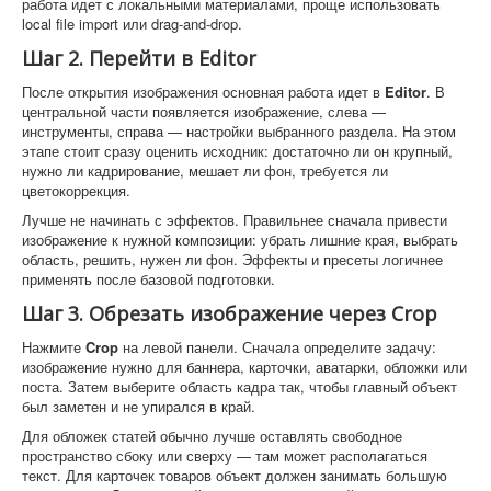
работа идет с локальными материалами, проще использовать
local file import или drag-and-drop.
Шаг 2. Перейти в Editor
После открытия изображения основная работа идет в
Editor
. В
центральной части появляется изображение, слева —
инструменты, справа — настройки выбранного раздела. На этом
этапе стоит сразу оценить исходник: достаточно ли он крупный,
нужно ли кадрирование, мешает ли фон, требуется ли
цветокоррекция.
Лучше не начинать с эффектов. Правильнее сначала привести
изображение к нужной композиции: убрать лишние края, выбрать
область, решить, нужен ли фон. Эффекты и пресеты логичнее
применять после базовой подготовки.
Шаг 3. Обрезать изображение через Crop
Нажмите
Crop
на левой панели. Сначала определите задачу:
изображение нужно для баннера, карточки, аватарки, обложки или
поста. Затем выберите область кадра так, чтобы главный объект
был заметен и не упирался в край.
Для обложек статей обычно лучше оставлять свободное
пространство сбоку или сверху — там может располагаться
текст. Для карточек товаров объект должен занимать большую