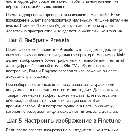
часть кадра. Для соцсетей важно, чтобы главный элемент не
обрезался на мобильном экране.
После кадрирования проверьте композицию в масштабе. Если
изображение будет использоваться маленьким, лишние детали не
нужны. Если изображение будет крупным, важно сохранить
достаточно пространства и не сделать объект слишком тесным.
Шаг 4. Выбрать Presets
После Crop можно перейти в
Presets
. Этот раздел подходит для
быстрого выбора общего визуального характера. Например,
Noir
делает изображение более графичным и черно-белым,
Terminal
дает цифровой зеленый стиль,
Old TV
добавляет ретро-
настроение,
Dots
и
Engrave
переводят изображение в более
декоративную графику.
При выборе пресета важно не просто смотреть, красиво ли
получилось, а проверять соответствие задаче. Для карточки
товара чрезмерный эффект может мешать. Для постера или
обложки, наоборот, сильная стилизация может быть
преимуществом. Для портрета лучше выбирать обработку,
которая не разрушает лицо и сохраняет читаемость деталей.
Шаг 5. Настроить изображение в Finetune
Если после пресета изображение выглядит слишком темным,