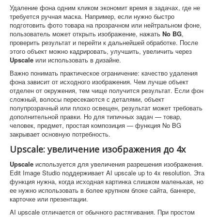
Удаление фона одним кликом экономит время в задачах, где не
требуется ручная маска. Например, если нужно быстро
подготовить фото товара на прозрачном или нейтральном фоне,
пользователь может открыть изображение, нажать
No BG
,
проверить результат и перейти к дальнейшей обработке. После
этого объект можно кадрировать, улучшить, увеличить через
Upscale
или использовать в дизайне.
Важно понимать практическое ограничение: качество удаления
фона зависит от исходного изображения. Чем лучше объект
отделен от окружения, тем чище получится результат. Если фон
сложный, волосы пересекаются с деталями, объект
полупрозрачный или плохо освещен, результат может требовать
дополнительной правки. Но для типичных задач — товар,
человек, предмет, простая композиция — функция No BG
закрывает основную потребность.
Upscale: увеличение изображения до 4x
Upscale
используется для увеличения разрешения изображения.
Edit Image Studio поддерживает AI upscale up to 4x resolution. Эта
функция нужна, когда исходная картинка слишком маленькая, но
ее нужно использовать в более крупном блоке сайта, баннере,
карточке или презентации.
AI upscale отличается от обычного растягивания. При простом