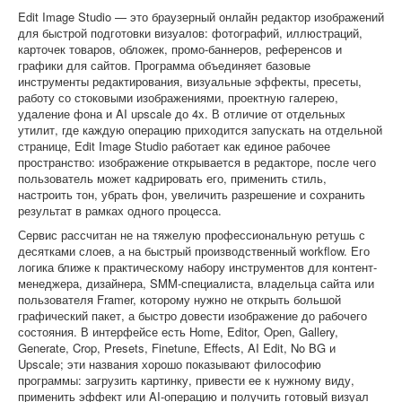
Софт
Edit Image Studio — это браузерный онлайн редактор изображений
для быстрой подготовки визуалов: фотографий, иллюстраций,
карточек товаров, обложек, промо-баннеров, референсов и
графики для сайтов. Программа объединяет базовые
инструменты редактирования, визуальные эффекты, пресеты,
работу со стоковыми изображениями, проектную галерею,
удаление фона и AI upscale до 4x. В отличие от отдельных
утилит, где каждую операцию приходится запускать на отдельной
странице, Edit Image Studio работает как единое рабочее
пространство: изображение открывается в редакторе, после чего
пользователь может кадрировать его, применить стиль,
настроить тон, убрать фон, увеличить разрешение и сохранить
результат в рамках одного процесса.
Сервис рассчитан не на тяжелую профессиональную ретушь с
десятками слоев, а на быстрый производственный workflow. Его
логика ближе к практическому набору инструментов для контент-
менеджера, дизайнера, SMM-специалиста, владельца сайта или
пользователя Framer, которому нужно не открыть большой
графический пакет, а быстро довести изображение до рабочего
состояния. В интерфейсе есть Home, Editor, Open, Gallery,
Generate, Crop, Presets, Finetune, Effects, AI Edit, No BG и
Upscale; эти названия хорошо показывают философию
программы: загрузить картинку, привести ее к нужному виду,
применить эффект или AI-операцию и получить готовый визуал