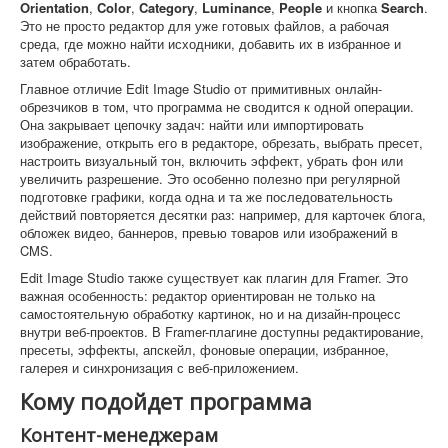
Orientation
,
Color
,
Category
,
Luminance
,
People
и кнопка
Search
.
Это не просто редактор для уже готовых файлов, а рабочая
среда, где можно найти исходники, добавить их в избранное и
затем обработать.
Главное отличие Edit Image Studio от примитивных онлайн-
обрезчиков в том, что программа не сводится к одной операции.
Она закрывает цепочку задач: найти или импортировать
изображение, открыть его в редакторе, обрезать, выбрать пресет,
настроить визуальный тон, включить эффект, убрать фон или
увеличить разрешение. Это особенно полезно при регулярной
подготовке графики, когда одна и та же последовательность
действий повторяется десятки раз: например, для карточек блога,
обложек видео, баннеров, превью товаров или изображений в
CMS.
Edit Image Studio также существует как плагин для Framer. Это
важная особенность: редактор ориентирован не только на
самостоятельную обработку картинок, но и на дизайн-процесс
внутри веб-проектов. В Framer-плагине доступны редактирование,
пресеты, эффекты, апскейл, фоновые операции, избранное,
галерея и синхронизация с веб-приложением.
Кому подойдет программа
Контент-менеджерам