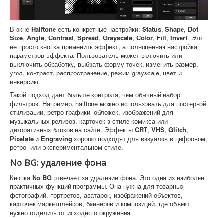
В окне
Halftone
есть конкретные настройки:
Status
,
Shape
,
Dot
Size
,
Angle
,
Contrast
,
Spread
,
Grayscale
,
Color
,
Fill
,
Invert
. Это
не просто кнопка применить эффект, а полноценная настройка
параметров эффекта. Пользователь может включить или
выключить обработку, выбрать форму точек, изменить размер,
угол, контраст, распространение, режим grayscale, цвет и
инверсию.
Такой подход дает больше контроля, чем обычный набор
фильтров. Например, halftone можно использовать для постерной
стилизации, ретро-графики, обложек, изображений для
музыкальных релизов, карточек в стиле комикса или
декоративных блоков на сайте. Эффекты
CRT
,
VHS
,
Glitch
,
Pixelate
и
Engraving
хорошо подходят для визуалов в цифровом,
ретро- или экспериментальном стиле.
No BG: удаление фона
Кнопка
No BG
отвечает за удаление фона. Это одна из наиболее
практичных функций программы. Она нужна для товарных
фотографий, портретов, аватарок, изображений объектов,
карточек маркетплейсов, баннеров и композиций, где объект
нужно отделить от исходного окружения.