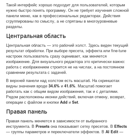
Такой интерфейс хорошо подходит для пользователей, которым
нужно быстро понять программу. Он не требует изучения сложной
панели меню, как в профессиональных редакторах. Действия
сгруппированы по смыслу, а не спрятаны в многоуровневые
разделы.
Центральная область
Центральная область — это рабочий холст. Здесь виден текущий
результат обработки. При выборе пресета, эффекта или fine-tune
настроек пользователь сразу оценивает, как меняется
изображение. Для визуального редактора это критически важно:
работа с изображением строится не на числах, а на постоянном
сравнении результата с задачей.
В верхней панели над холстом есть масштаб. На скриншотах
видны значения вроде
34.6%
и
41.6%
. Масштаб помогает
работать как с общим видом изображения, так и с деталями.
Рядом расположены иконки действий, включая отмену, возврат,
операции с файлом и кнопки
Add
и
Set
.
Правая панель
Правая панель меняется в зависимости от выбранного
инструмента. В
Presets
она показывает сетку пресетов. В
Effects
— группы параметров и переключатели эффектов. В
AI Edit
—