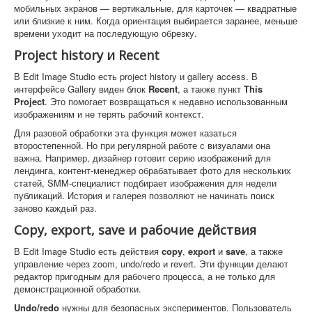
мобильных экранов — вертикальные, для карточек — квадратные
или близкие к ним. Когда ориентация выбирается заранее, меньше
времени уходит на последующую обрезку.
Project history и Recent
В Edit Image Studio есть project history и gallery access. В
интерфейсе Gallery виден блок
Recent
, а также пункт
This
Project
. Это помогает возвращаться к недавно использованным
изображениям и не терять рабочий контекст.
Для разовой обработки эта функция может казаться
второстепенной. Но при регулярной работе с визуалами она
важна. Например, дизайнер готовит серию изображений для
лендинга, контент-менеджер обрабатывает фото для нескольких
статей, SMM-специалист подбирает изображения для недели
публикаций. История и галерея позволяют не начинать поиск
заново каждый раз.
Copy, export, save и рабочие действия
В Edit Image Studio есть действия
copy
,
export
и
save
, а также
управление через zoom, undo/redo и revert. Эти функции делают
редактор пригодным для рабочего процесса, а не только для
демонстрационной обработки.
Undo/redo
нужны для безопасных экспериментов. Пользователь