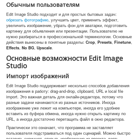
Обычным пользователям
Edit Image Studio подходит и для простых бытовых задач:
обрезать фотографию
, улучшить цвет, применить эффект,
увеличить изображение, убрать фон для аватарки, подготовить
картинку для объявления или презентации. Пользователю не
нужно разбираться в профессиональной терминологии. Основные
действия вынесены в понятные разделы:
Crop
,
Presets
,
Finetune
,
Effects
,
No BG
,
Upscale
.
Основные возможности Edit Image
Studio
Импорт изображений
Edit Image Studio поддерживает несколько способов добавления
изображения в работу: drag-and-drop, clipboard, URL и local file
import. Это важная деталь для онлайн-редактора, потому что
разные задачи начинаются из разных источников. Иногда
изображение уже лежит на компьютере, иногда его удобнее
вставить из буфера обмена, иногда нужно открыть картинку по
URL, а иногда достаточно перетащить файл в окно редактора.
Практически это означает, что программа не заставляет
пользователя подстраиваться под один сценарий. Можно быстро
вставить скриншот, открыть изображение из проекта, взять