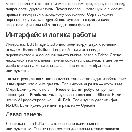
может применить эффект, изменить параметры, вернуться назад,
попробовать другой стиль.
Revert
полезен, когда нужно сбросить
правки и вернуться к исходному состоянию.
Copy
ускоряет
перенос результата в другой инструмент, а
export
и
save
закрывают финальный этап подготовки файла.
Интерфейс и логика работы
Интерфейс Edit Image Studio построен вокруг двух ключевых
вкладок:
Home
и
Editor
. В верхней части окна видны
переключатели, а основная работа выполняется в Editor. Слева
находится вертикальная панель основных разделов, в центре —
изображение на холсте, справа — параметры выбранного
инструмента.
Такая структура понятна: пользователь всегда видит изображение
и выбирает, что с ним делать. Если нужна обрезка — открывает
Crop
. Если нужен стиль —
Presets
. Если требуется ручная
коррекция —
Finetune
. Если нужна стилизация —
Effects
. Если
нужно AI-редактирование —
AI Edit
. Если нужно удалить фон —
No BG
. Если нужно увеличить размер —
Upscale
.
Левая панель
Левая панель в Editor — это основная навигация по
инструментам. Она не перегружена десятками мелких значков.