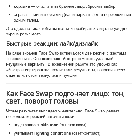
корзина
— очистить выбранное лицо/сбросить выбор,
справа — миниатюры лиц (ваши варианты) для переключения
одним тапом.
Это сделано так, чтобы вы могли «перебирать» лица, не уходя с
экрана результата.
Быстрые реакции: лайк/дизлайк
На ряде экранов Face Swap встречаются две кнопки с жестами
«вверх/вниз». Они позволяют быстро отметить удачные/
неудачные варианты. В ежедневной работе это удобно как
«быстрая сортировка»: пролистали результаты, понравившееся
отметили, потом вернулись к лучшим.
Как Face Swap подгоняет лицо: тон,
свет, поворот головы
Чтобы результат выглядел убедительно, Face Swap делает
несколько коррекций автоматически:
подстраивает
skin tone
(оттенок кожи),
учитывает
lighting conditions
(свет/контраст),