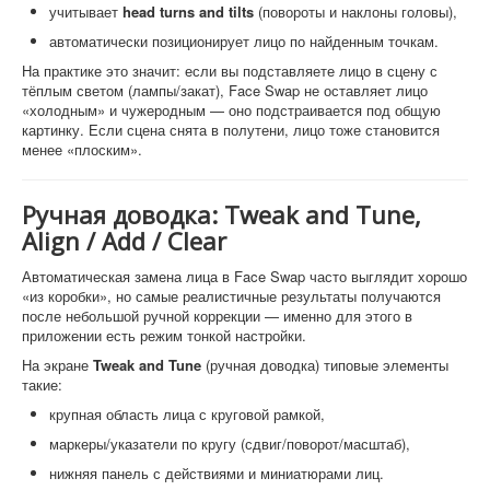
учитывает
head turns and tilts
(повороты и наклоны головы),
автоматически позиционирует лицо по найденным точкам.
На практике это значит: если вы подставляете лицо в сцену с
тёплым светом (лампы/закат), Face Swap не оставляет лицо
«холодным» и чужеродным — оно подстраивается под общую
картинку. Если сцена снята в полутени, лицо тоже становится
менее «плоским».
Ручная доводка: Tweak and Tune,
Align / Add / Clear
Автоматическая замена лица в Face Swap часто выглядит хорошо
«из коробки», но самые реалистичные результаты получаются
после небольшой ручной коррекции — именно для этого в
приложении есть режим тонкой настройки.
На экране
Tweak and Tune
(ручная доводка) типовые элементы
такие:
крупная область лица с круговой рамкой,
маркеры/указатели по кругу (сдвиг/поворот/масштаб),
нижняя панель с действиями и миниатюрами лиц.