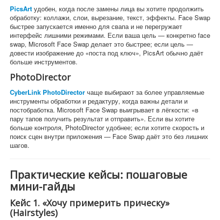
PicsArt
удобен, когда после замены лица вы хотите продолжить
обработку: коллажи, слои, вырезание, текст, эффекты. Face Swap
быстрее запускается именно для свапа и не перегружает
интерфейс лишними режимами. Если ваша цель — конкретно face
swap, Microsoft Face Swap делает это быстрее; если цель —
довести изображение до «поста под ключ», PicsArt обычно даёт
больше инструментов.
PhotoDirector
CyberLink PhotoDirector
чаще выбирают за более управляемые
инструменты обработки и редактуру, когда важны детали и
постобработка. Microsoft Face Swap выигрывает в лёгкости: «в
пару тапов получить результат и отправить». Если вы хотите
больше контроля, PhotoDirector удобнее; если хотите скорость и
поиск сцен внутри приложения — Face Swap даёт это без лишних
шагов.
Практические кейсы: пошаговые
мини-гайды
Кейс 1. «Хочу примерить прическу»
(Hairstyles)