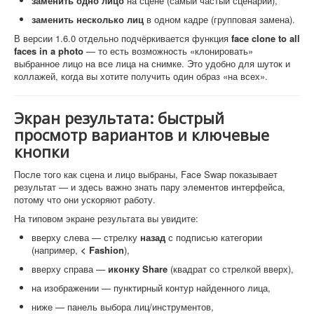
заменить одно лицо
на сцене (самый частый сценарий),
заменить несколько лиц
в одном кадре (групповая замена).
В версии 1.6.0 отдельно подчёркивается функция
face clone to all
faces in a photo
— то есть возможность «клонировать»
выбранное лицо на все лица на снимке. Это удобно для шуток и
коллажей, когда вы хотите получить один образ «на всех».
Экран результата: быстрый
просмотр вариантов и ключевые
кнопки
После того как сцена и лицо выбраны, Face Swap показывает
результат — и здесь важно знать пару элементов интерфейса,
потому что они ускоряют работу.
На типовом экране результата вы увидите:
вверху слева — стрелку
назад
с подписью категории
(например,
< Fashion
),
вверху справа —
иконку Share
(квадрат со стрелкой вверх),
на изображении — пунктирный контур найденного лица,
ниже — панель выбора лиц/инструментов,