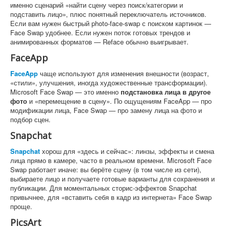
именно сценарий «найти сцену через поиск/категории и
подставить лицо», плюс понятный переключатель источников.
Если вам нужен быстрый photo-face-swap с поиском картинок —
Face Swap удобнее. Если нужен поток готовых трендов и
анимированных форматов — Reface обычно выигрывает.
FaceApp
FaceApp
чаще используют для изменения внешности (возраст,
«стили», улучшения, иногда художественные трансформации).
Microsoft Face Swap — это именно
подстановка лица в другое
фото
и «перемещение в сцену». По ощущениям FaceApp — про
модификации лица, Face Swap — про замену лица на фото и
подбор сцен.
Snapchat
Snapchat
хорош для «здесь и сейчас»: линзы, эффекты и смена
лица прямо в камере, часто в реальном времени. Microsoft Face
Swap работает иначе: вы берёте сцену (в том числе из сети),
выбираете лицо и получаете готовые варианты для сохранения и
публикации. Для моментальных сторис-эффектов Snapchat
привычнее, для «вставить себя в кадр из интернета» Face Swap
проще.
PicsArt