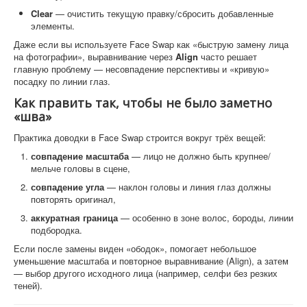
Clear
— очистить текущую правку/сбросить добавленные
элементы.
Даже если вы используете Face Swap как «быструю замену лица
на фотографии», выравнивание через
Align
часто решает
главную проблему — несовпадение перспективы и «кривую»
посадку по линии глаз.
Как править так, чтобы не было заметно
«шва»
Практика доводки в Face Swap строится вокруг трёх вещей:
совпадение масштаба
— лицо не должно быть крупнее/
мельче головы в сцене,
совпадение угла
— наклон головы и линия глаз должны
повторять оригинал,
аккуратная граница
— особенно в зоне волос, бороды, линии
подбородка.
Если после замены виден «ободок», помогает небольшое
уменьшение масштаба и повторное выравнивание (Align), а затем
— выбор другого исходного лица (например, селфи без резких
теней).