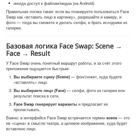
иногда доступ к файлам/медиа (на Android).
Правильная логика такая: если вы планируете пользоваться Face
Swap как «вставить лицо в картинку», разрешайте и камеру, и
фото — тогда вы сможете и делать селфи, и брать исходники из
галереи.
Базовая логика Face Swap: Scene →
Face → Result
У Face Swap очень понятный маршрут работы, и за счёт этого
приложение ощущается быстрым:
Вы выбираете сцену (Scene)
— фон/сюжет, куда будете
«вставлять» лицо.
Вы выбираете лицо (Face)
— селфи, фото из галереи или
результат поиска в сети.
Face Swap генерирует варианты
и предлагает их
пролистывать.
Важно: в интерфейсе Face Swap встречается термин
scene
— это
не «сцена» в смысле театра, а целевое изображение, куда будет
вставлено лицо.