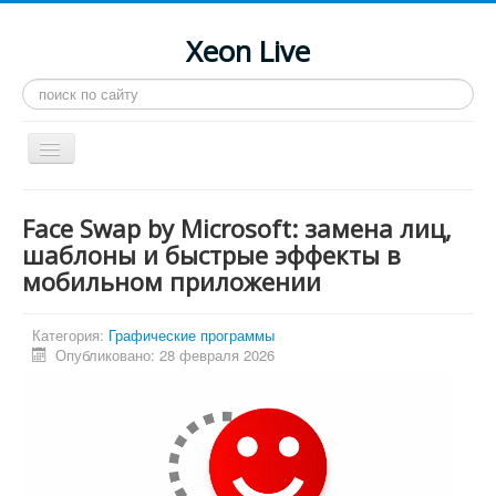
Xeon Live
Искать...
Toggle
Navigation
Главная
Face Swap by Microsoft: замена лиц,
LGA 2011-3
шаблоны и быстрые эффекты в
мобильном приложении
LGA 2011
Процессоры
Категория:
Графические программы
Инструкции
Опубликовано: 28 февраля 2026
Рейтинги
Конференция
Системные программы