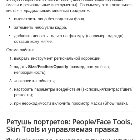
(маски и региональные инструменты). По смыслу это «локальная
кисть» + «радиальный/линейный градиент»:
высветлить лицо без поднятия фона,
затемнить небо/углы кадра,
добавить ясность только на фактуру (например, одежда),
оставив кожу мягче.
Схема работы:
выбрать инструмент региональной коррекции;
задать
Size/Feather/Opacity
(размер, растушёвка,
непрозрачность);
«покрасить» область;
настроить параметры воздействия (экспозиция/контраст/цвет/
резкость);
при необходимости включить просмотр маски (Show mask).
Ретушь портретов: People/Face Tools,
Skin Tools и управляемая правка
PhotoDirector хорош тем, что портретная ретушь у него разложена