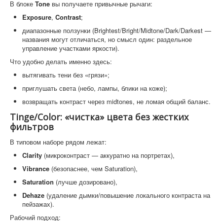
В блоке
Tone
вы получаете привычные рычаги:
Exposure
,
Contrast
;
диапазонные ползунки (Brightest/Bright/Midtone/Dark/Darkest —
названия могут отличаться, но смысл один: раздельное
управление участками яркости).
Что удобно делать именно здесь:
вытягивать тени без «грязи»;
приглушать света (небо, лампы, блики на коже);
возвращать контраст через midtones, не ломая общий баланс.
Tinge/Color: «чистка» цвета без жестких
фильтров
В типовом наборе рядом лежат:
Clarity
(микроконтраст — аккуратно на портретах),
Vibrance
(безопаснее, чем Saturation),
Saturation
(лучше дозировано),
Dehaze
(удаление дымки/повышение локального контраста на
пейзажах).
Рабочий подход: