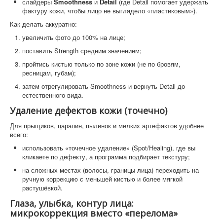
слайдеры
Smoothness
и
Detail
(где Detail помогает удержать
фактуру кожи, чтобы лицо не выглядело «пластиковым»).
Как делать аккуратно:
увеличить фото до 100% на лице;
поставить Strength средним значением;
пройтись кистью только по зоне кожи (не по бровям,
ресницам, губам);
затем отрегулировать Smoothness и вернуть Detail до
естественного вида.
Удаление дефектов кожи (точечно)
Для прыщиков, царапин, пылинок и мелких артефактов удобнее
всего:
использовать «точечное удаление» (Spot/Healing), где вы
кликаете по дефекту, а программа подбирает текстуру;
на сложных местах (волосы, границы лица) переходить на
ручную коррекцию с меньшей кистью и более мягкой
растушёвкой.
Глаза, улыбка, контур лица:
микрокоррекция вместо «перелома»