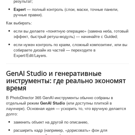
результат;
Expert
— полный контроль (слои, маски, точные панели,
ручные правки).
Как выбирать:
если вы делаете «понятную операцию» (замена неба, готовый
эффект, быстрый ретуш-модуль) — начинайте с Guided;
если нужен контроль по краям, сложный композитинг, или вы
собираете дизайн из частей — переходите в
Expert/Edit/Layers.
GenAI Studio и генеративные
инструменты: где реально экономят
время
В PhotoDirector 365 GenAI-инструменты обычно собраны в
отдельный режим
GenAI Studio
(или доступны плиткой в
лаунчере). Основная идея — ускорить то, что вручную делается
долго:
заменить объект на другой по описанию,
расширить кадр (например, «дорисовать» фон для