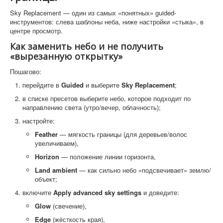
Sky Replacement — один из самых «понятных» guided-
инструментов: слева шаблоны неба, ниже настройки «стыка», в
центре просмотр.
Как заменить небо и не получить
«вырезанную открытку»
Пошагово:
перейдите в
Guided
и выберите
Sky Replacement
;
в списке пресетов выберите небо, которое подходит по
направлению света (утро/вечер, облачность);
настройте:
Feather
— мягкость границы (для деревьев/волос
увеличиваем),
Horizon
— положение линии горизонта,
Land ambient
— как сильно небо «подсвечивает» землю/
объект;
включите
Apply advanced sky settings
и доведите:
Glow
(свечение),
Edge
(жёсткость края),