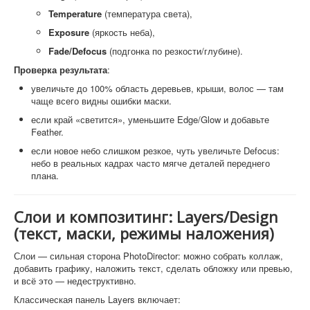
Temperature
(температура света),
Exposure
(яркость неба),
Fade/Defocus
(подгонка по резкости/глубине).
Проверка результата
:
увеличьте до 100% область деревьев, крыши, волос — там
чаще всего видны ошибки маски.
если край «светится», уменьшите Edge/Glow и добавьте
Feather.
если новое небо слишком резкое, чуть увеличьте Defocus:
небо в реальных кадрах часто мягче деталей переднего
плана.
Слои и композитинг: Layers/Design
(текст, маски, режимы наложения)
Слои — сильная сторона PhotoDirector: можно собрать коллаж,
добавить графику, наложить текст, сделать обложку или превью,
и всё это — недеструктивно.
Классическая панель Layers включает: