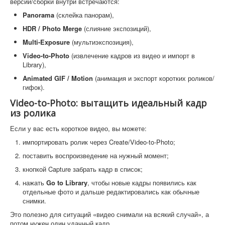
версии/сборки внутри встречаются:
Panorama
(склейка панорам),
HDR / Photo Merge
(слияние экспозиций),
Multi-Exposure
(мультиэкспозиция),
Video-to-Photo
(извлечение кадров из видео и импорт в
Library),
Animated GIF / Motion
(анимация и экспорт коротких роликов/
гифок).
Video-to-Photo: вытащить идеальный кадр
из ролика
Если у вас есть короткое видео, вы можете:
импортировать ролик через Create/Video-to-Photo;
поставить воспроизведение на нужный момент;
кнопкой Capture забрать кадр в список;
нажать
Go to Library
, чтобы новые кадры появились как
отдельные фото и дальше редактировались как обычные
снимки.
Это полезно для ситуаций «видео снимали на всякий случай», а
потом нужен один удачный кадр.