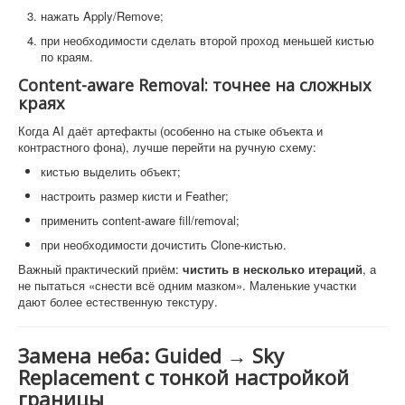
нажать Apply/Remove;
при необходимости сделать второй проход меньшей кистью
по краям.
Content-aware Removal: точнее на сложных
краях
Когда AI даёт артефакты (особенно на стыке объекта и
контрастного фона), лучше перейти на ручную схему:
кистью выделить объект;
настроить размер кисти и Feather;
применить content-aware fill/removal;
при необходимости дочистить Clone-кистью.
Важный практический приём:
чистить в несколько итераций
, а
не пытаться «снести всё одним мазком». Маленькие участки
дают более естественную текстуру.
Замена неба: Guided → Sky
Replacement с тонкой настройкой
границы