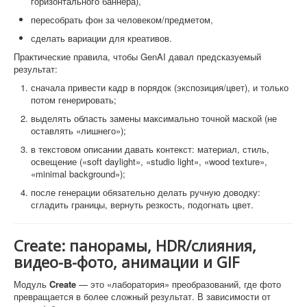
горизонтального баннера),
пересобрать фон за человеком/предметом,
сделать вариации для креативов.
Практические правила, чтобы GenAI давал предсказуемый
результат:
сначала привести кадр в порядок (экспозиция/цвет), и только
потом генерировать;
выделять область замены максимально точной маской (не
оставлять «лишнего»);
в текстовом описании давать контекст: материал, стиль,
освещение («soft daylight», «studio light», «wood texture»,
«minimal background»);
после генерации обязательно делать ручную доводку:
сгладить границы, вернуть резкость, подогнать цвет.
Create: панорамы, HDR/слияния,
видео-в-фото, анимации и GIF
Модуль
Create
— это «лаборатория» преобразований, где фото
превращается в более сложный результат. В зависимости от