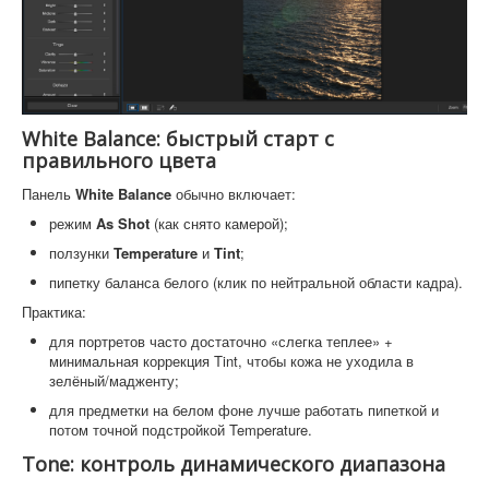
White Balance: быстрый старт с
правильного цвета
Панель
White Balance
обычно включает:
режим
As Shot
(как снято камерой);
ползунки
Temperature
и
Tint
;
пипетку баланса белого (клик по нейтральной области кадра).
Практика:
для портретов часто достаточно «слегка теплее» +
минимальная коррекция Tint, чтобы кожа не уходила в
зелёный/мадженту;
для предметки на белом фоне лучше работать пипеткой и
потом точной подстройкой Temperature.
Tone: контроль динамического диапазона