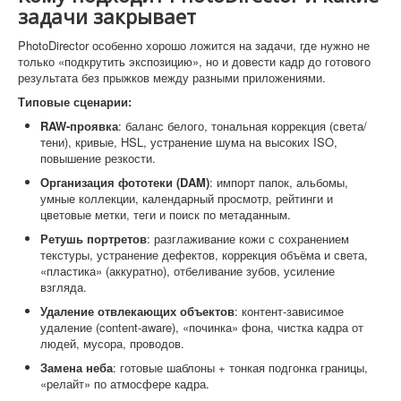
задачи закрывает
PhotoDirector особенно хорошо ложится на задачи, где нужно не
только «подкрутить экспозицию», но и довести кадр до готового
результата без прыжков между разными приложениями.
Типовые сценарии:
RAW-проявка
: баланс белого, тональная коррекция (света/
тени), кривые, HSL, устранение шума на высоких ISO,
повышение резкости.
Организация фототеки (DAM)
: импорт папок, альбомы,
умные коллекции, календарный просмотр, рейтинги и
цветовые метки, теги и поиск по метаданным.
Ретушь портретов
: разглаживание кожи с сохранением
текстуры, устранение дефектов, коррекция объёма и света,
«пластика» (аккуратно), отбеливание зубов, усиление
взгляда.
Удаление отвлекающих объектов
: контент-зависимое
удаление (content-aware), «починка» фона, чистка кадра от
людей, мусора, проводов.
Замена неба
: готовые шаблоны + тонкая подгонка границы,
«релайт» по атмосфере кадра.