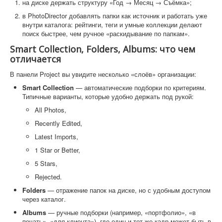
на диске держать структуру «Год → Месяц → Съёмка»;
в PhotoDirector добавлять папки как источник и работать уже
внутри каталога: рейтинги, теги и умные коллекции делают
поиск быстрее, чем ручное «раскидывание по папкам».
Smart Collection, Folders, Albums: что чем
отличается
В панели Project вы увидите несколько «слоёв» организации:
Smart Collection
— автоматические подборки по критериям.
Типичные варианты, которые удобно держать под рукой:
All Photos,
Recently Edited,
Latest Imports,
1 Star or Better,
5 Stars,
Rejected.
Folders
— отражение папок на диске, но с удобным доступом
через каталог.
Albums
— ручные подборки (например, «портфолио», «в
печать», «для клиента»), где один и тот же кадр может быть в