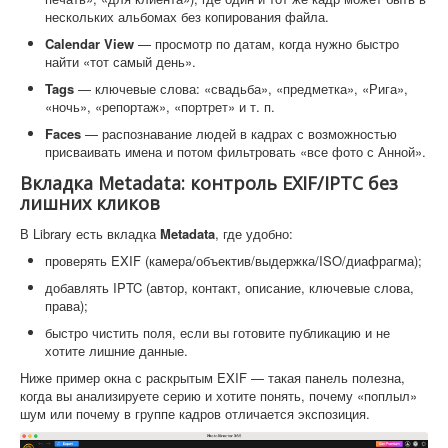
нескольких альбомах без копирования файла.
Calendar View
— просмотр по датам, когда нужно быстро
найти «тот самый день».
Tags
— ключевые слова: «свадьба», «предметка», «Рига»,
«ночь», «репортаж», «портрет» и т. п.
Faces
— распознавание людей в кадрах с возможностью
присваивать имена и потом фильтровать «все фото с Анной».
Вкладка Metadata: контроль EXIF/IPTC без
лишних кликов
В Library есть вкладка
Metadata
, где удобно:
проверять EXIF (камера/объектив/выдержка/ISO/диафрагма);
добавлять IPTC (автор, контакт, описание, ключевые слова,
права);
быстро чистить поля, если вы готовите публикацию и не
хотите лишние данные.
Ниже пример окна с раскрытым EXIF — такая панель полезна,
когда вы анализируете серию и хотите понять, почему «поплыл»
шум или почему в группе кадров отличается экспозиция.