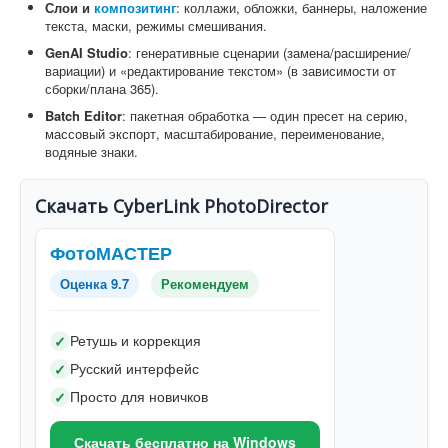
Слои и
композитинг
: коллажи, обложки, баннеры, наложение
текста, маски, режимы смешивания.
GenAI Studio
: генеративные сценарии (замена/расширение/
вариации) и «редактирование текстом» (в зависимости от
сборки/плана 365).
Batch Editor
: пакетная обработка — один пресет на серию,
массовый экспорт, масштабирование, переименование,
водяные знаки.
Скачать CyberLink PhotoDirector
ФотоМАСТЕР
Оценка 9.7
Рекомендуем
Ретушь и коррекция
✓
Русский интерфейс
✓
Просто для новичков
✓
Скачать бесплатно на Windows