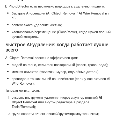
В PhotoDirector есть несколько подходов к удалению лишнего:
быстрые AI-сценарии (AI Object Removal / AI Wire Removal и т.
п.);
content-aware удаление кистью;
клонирование/перемещение (Clone/Move), когда нужен полный
ручной контроль.
Быстрое AI-удаление: когда работает лучше
всего
AI Object Removal особенно эффективен для:
людей на фоне, если фон повторяемый (песок, трава, вода);
мелких объектов (таблички, мусор, случайные детали);
проводов и тонких линий на небе/стене (если у вас активен AI
Wire Removal).
Типовая логика такая:
открыть инструмент удаления (через лаунчер плиткой
AI
Object Removal
или внутри редактора в разделе
Tools/Removal);
грубо обвести объект линией/кругом/прямоугольником;