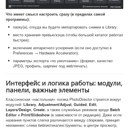
Что имеет смысл настроить сразу (в пределах самой
программы):
папку(и), откуда вы будете импортировать снимки в Library;
место хранения превью/кэша (чтобы большой каталог работал
быстрее);
включение аппаратного ускорения (если оно доступно в
Preferences → Hardware Acceleration);
параметры экспорта «по умолчанию» (формат, качество
JPEG, профиль, шарпинг под web/печать).
Интерфейс и логика работы: модули,
панели, важные элементы
Классическая «настольная» логика PhotoDirector строится вокруг
модулей:
Library
,
Adjustment/Adjust
,
Guided
,
Edit
,
Layers/Design
,
Create
, а также служебных режимов вроде
Batch
Editor
и
Print/Slideshow
(в зависимости от редакции). Даже если
названия пунктов слегка различаются между сборками, принцип
неизменен: слева библиотека/инструменты, в центре просмотр,