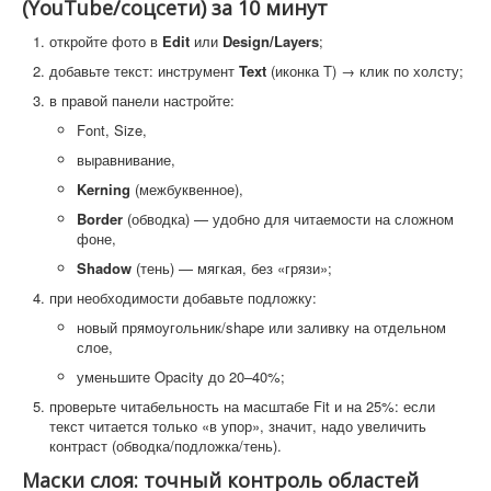
(YouTube/соцсети) за 10 минут
откройте фото в
Edit
или
Design/Layers
;
добавьте текст: инструмент
Text
(иконка T) → клик по холсту;
в правой панели настройте:
Font, Size,
выравнивание,
Kerning
(межбуквенное),
Border
(обводка) — удобно для читаемости на сложном
фоне,
Shadow
(тень) — мягкая, без «грязи»;
при необходимости добавьте подложку:
новый прямоугольник/shape или заливку на отдельном
слое,
уменьшите Opacity до 20–40%;
проверьте читабельность на масштабе Fit и на 25%: если
текст читается только «в упор», значит, надо увеличить
контраст (обводка/подложка/тень).
Маски слоя: точный контроль областей