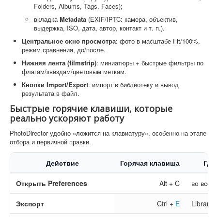
Folders, Albums, Tags, Faces);
вкладка
Metadata
(EXIF/IPTC: камера, объектив,
выдержка, ISO, дата, автор, контакт и т. п.).
Центральное окно просмотра
: фото в масштабе Fit/100%,
режим сравнения, до/после.
Нижняя лента (filmstrip)
: миниатюры + быстрые фильтры по
флагам/звёздам/цветовым меткам.
Кнопки Import/Export
: импорт в библиотеку и вывод
результата в файл.
Быстрые горячие клавиши, которые
реально ускоряют работу
PhotoDirector удобно «ложится на клавиатуру», особенно на этапе
отбора и первичной правки.
Действие
Горячая клавиша
Где
Открыть Preferences
Alt + C
во всех
Экспорт
Ctrl +
E
Library/