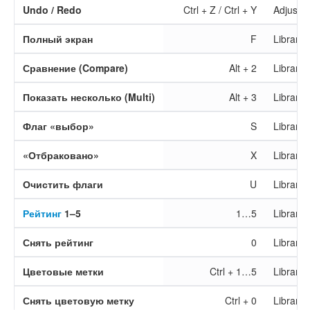
Undo / Redo
Ctrl + Z / Ctrl + Y
Adjust/E
Полный экран
F
Library/
Сравнение (Compare)
Alt + 2
Library/
Показать несколько (Multi)
Alt + 3
Library
Флаг «выбор»
S
Library/
«Отбраковано»
X
Library/
Очистить флаги
U
Library/
Рейтинг
1–5
1…5
Library/
Снять рейтинг
0
Library/
Цветовые метки
Ctrl + 1…5
Library/
Снять цветовую метку
Ctrl + 0
Library/