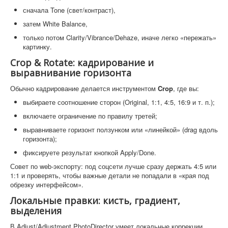
сначала Tone (свет/контраст),
затем White Balance,
только потом Clarity/Vibrance/Dehaze, иначе легко «пережать»
картинку.
Crop & Rotate: кадрирование и
выравнивание горизонта
Обычно кадрирование делается инструментом
Crop
, где вы:
выбираете соотношение сторон (Original, 1:1, 4:5, 16:9 и т. п.);
включаете ограничение по правилу третей;
выравниваете горизонт ползунком или «линейкой» (drag вдоль
горизонта);
фиксируете результат кнопкой Apply/Done.
Совет по web-экспорту: под соцсети лучше сразу держать 4:5 или
1:1 и проверять, чтобы важные детали не попадали в «края под
обрезку интерфейсом».
Локальные правки: кисть, градиент,
выделения
В Adjust/Adjustment PhotoDirector умеет локальные коррекции