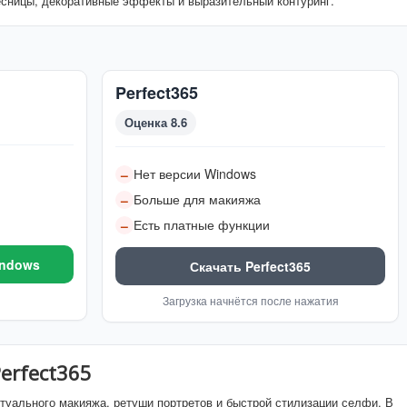
ресницы, декоративные эффекты и выразительный контуринг.
Perfect365
Оценка 8.6
Нет версии Windows
–
Больше для макияжа
–
Есть платные функции
–
indows
Скачать Perfect365
Загрузка начнётся после нажатия
erfect365
ртуального макияжа, ретуши портретов и быстрой стилизации селфи. В