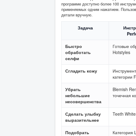
программе доступно более 100 инстру
применяемых одним нажатием. Пользова
детали вручную.
Задача
Инст
Perf
Быстро
Готовые об
обработать
Hotstyles
селфи
Сгладить кожу
Инструмент
категории 
Убрать
Blemish Re
небольшие
точечная к
несовершенства
Сделать улыбку
Teeth White
выразительнее
Подобрать
Категория L