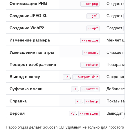
Оптимизация PNG
Создает оп
--oxipng
Создание JPEG XL
Создает
--jxl
.j
Создание WebP2
Создает
--wp2
.w
Изменение размера
Меняет шир
--resize
Уменьшение палитры
Снижает ко
--quant
Поворот изображения
Поворачива
--rotate
Вывод в папку
,
Сохраняет р
-d
--output-dir
Суффикс имени
,
Добавляет 
-s
--suffix
Справка
,
Показывает
-h
--help
Версия
,
Выводит но
-V
--version
Набор опций делает Squoosh CLI удобным не только для простого