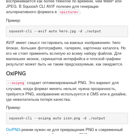
воспринимается как более тяжелое по времени, чем WebP или
JPEG. В Squoosh CLI AVIF полезен для генерации
альтернативного формата в
.
<picture>
Пример:
squoosh-cli --avif auto hero.jpg -d ./output
AVIF имеет смысл тестировать на важных изображениях: hero-
блоках, больших фотографиях, галереях, карточках каталога. Но
его не стоит применять вслепую ко всему набору файлов. Для
маленьких иконок, скриншотов интерфейса и плоской графики
результат может быть не таким предсказуемым, как ожидается.
OxiPNG
создает оптимизированный PNG. Это вариант для
--oxipng
случаев, когда формат менять нельзя: нужна прозрачность,
требуется PNG, изображение используется в CMS или в дизайне,
где нежелательна потеря качества.
Пример:
squoosh-cli --oxipng auto icon.png -d ./output
OxiPNG
-режим нужен не для превращения PNG в современный