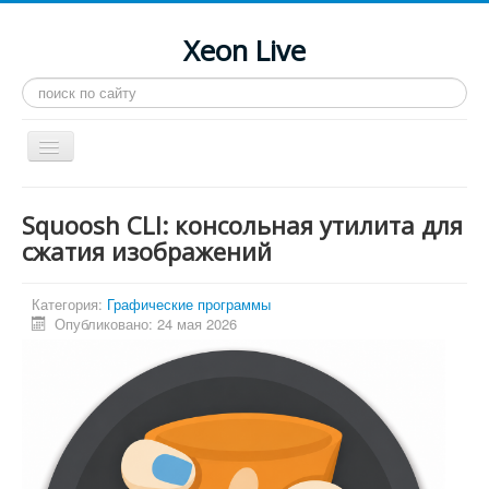
Xeon Live
Искать...
Toggle
Navigation
Главная
Squoosh CLI: консольная утилита для
LGA 2011-3
сжатия изображений
LGA 2011
Категория:
Графические программы
Процессоры
Опубликовано: 24 мая 2026
Инструкции
Рейтинги
Конференция
Системные программы