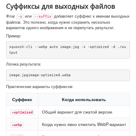
Суффиксы для выходных файлов
Флаг
или
добавляет суффикс к именам выходных
-s
--suffix
файлов. Это полезно, когда нужно сохранить несколько
вариантов одного изображения и не перепутать результат.
Пример:
squoosh-cli --webp auto image.jpg -s -optimized -d ./ou
tput
Логика результата:
image.jpgimage-optimized.webp
Практические варианты суффиксов:
Суффикс
Когда использовать
Общий вариант для сжатой версии
-optimized
Когда нужно явно отметить WebP-вариант
-webp