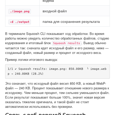
кодека
входной файл
./image.png
папка для сохранения результата
-d ./output
В терминале Squoosh CLI показывает ход обработки. Во время
работы можно увидеть количество обработанных файлов, стадию
кодирования и итоговый блок
. Вывод обычно
Squoosh results
читается так: сначала идет исходный файл и его размер, ниже —
созданный файл, новый размер и процент от исходного веса.
Пример логики итогового вывода:
1/1 ✔ Squoosh results: image.png: 850.00KB  └ image.web
p → 240.00KB (28.2%)
Это означает, что исходный файл весил 850 KB, а новый WebP-
файл — 240 KB. Процент показывает отношение нового размера к
исходному. Чем меньше процент, тем сильнее уменьшился файл.
Если результат показывает больше 100%, значит новая версия
оказалась тяжелее оригинала, и такой файл не стоит
автоматически использовать без проверки.
Связь с веб-версией Squoosh