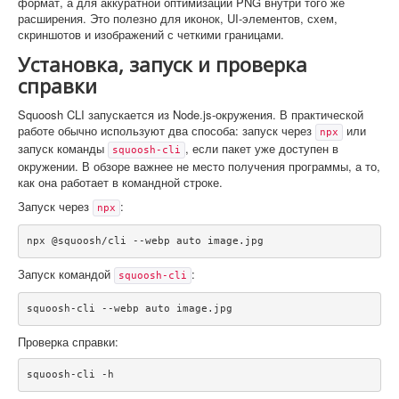
формат, а для аккуратной оптимизации PNG внутри того же
расширения. Это полезно для иконок, UI-элементов, схем,
скриншотов и изображений с четкими границами.
Установка, запуск и проверка
справки
Squoosh CLI запускается из Node.js-окружения. В практической
работе обычно используют два способа: запуск через
или
npx
запуск команды
, если пакет уже доступен в
squoosh-cli
окружении. В обзоре важнее не место получения программы, а то,
как она работает в командной строке.
Запуск через
:
npx
npx @squoosh/cli --webp auto image.jpg
Запуск командой
:
squoosh-cli
squoosh-cli --webp auto image.jpg
Проверка справки:
squoosh-cli -h