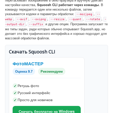
перетаскивает изображение в окно браузера и вручную двигает
настройки качества,
Squoosh CLI работает через команды
. В
команду передается один или несколько файлов, затем
указываются кодеки и параметры обработки:
,
--mozjpeg
--
,
,
,
,
,
,
webp
--avif
--oxipng
--resize
--quant
--rotate
-
,
и другие опции. Программа запускает те
-output-dir
--suffix
же типы задач, ради которых обычно открывают Squoosh.app, но
делает это без графического интерфейса и хорошо подходит для
массовой обработки файлов.
Скачать Squoosh CLI
ФотоМАСТЕР
Оценка 9.7
Рекомендуем
Ретушь фото
✓
Русский интерфейс
✓
Просто для новичков
✓
Скачать бесплатно на Windows