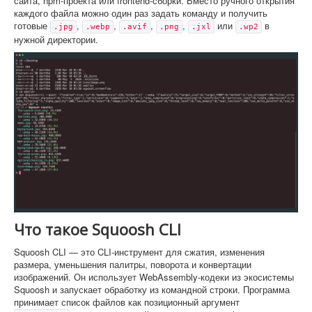
сайта, npm-проекта или frontend-сборки. Вместо ручного открытия
каждого файла можно один раз задать команду и получить
готовые
,
,
,
,
или
в
.jpg
.webp
.avif
.png
.jxl
.wp2
нужной директории.
Что такое Squoosh CLI
Squoosh CLI — это CLI-инструмент для сжатия, изменения
размера, уменьшения палитры, поворота и конвертации
изображений. Он использует WebAssembly-кодеки из экосистемы
Squoosh и запускает обработку из командной строки. Программа
принимает список файлов как позиционный аргумент