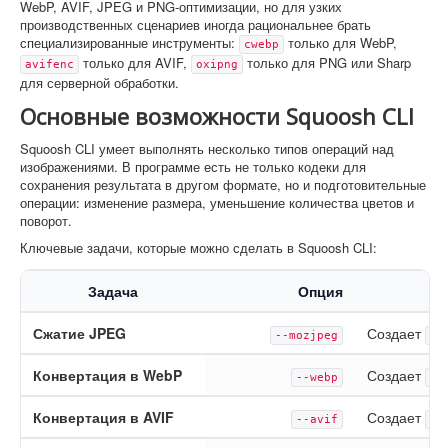
WebP, AVIF, JPEG и PNG-оптимизации, но для узких
производственных сценариев иногда рациональнее брать
специализированные инструменты:
только для WebP,
cwebp
только для AVIF,
только для PNG или Sharp
avifenc
oxipng
для серверной обработки.
Основные возможности Squoosh CLI
Squoosh CLI умеет выполнять несколько типов операций над
изображениями. В программе есть не только кодеки для
сохранения результата в другом формате, но и подготовительные
операции: изменение размера, уменьшение количества цветов и
поворот.
Ключевые задачи, которые можно сделать в Squoosh CLI:
Задача
Опция
Сжатие JPEG
Создает
--mozjpeg
.j
Конвертация в WebP
Создает
--webp
.w
Конвертация в AVIF
Создает
--avif
.a