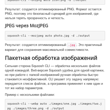
squoosh-cli --oxipng auto icon.png -d ./output
Результат: создается оптимизированный PNG. Формат остается
PNG, поэтому это безопасный сценарий для изображений, где
нельзя терять прозрачность и четкость.
JPEG через MozJPEG
squoosh-cli --mozjpeg auto photo.jpg -d ./output
Результат: создается оптимизированный
. Это практичный
.jpg
вариант для сохранения максимальной совместимости.
Пакетная обработка изображений
Сильная сторона Squoosh CLI — обработка нескольких файлов
одной командой. Веб-версия Squoosh удобна для одной картинки,
но при работе с папкой изображений ручная обработка быстро
становится неэффективной. CLI решает эту задачу напрямую:
передается список файлов, а программа применяет к ним один и
тот же набор параметров.
Пример с несколькими файлами:
squoosh-cli --webp auto ./images/one.jpg ./images/two.j
pg ./images/three.png -d ./output