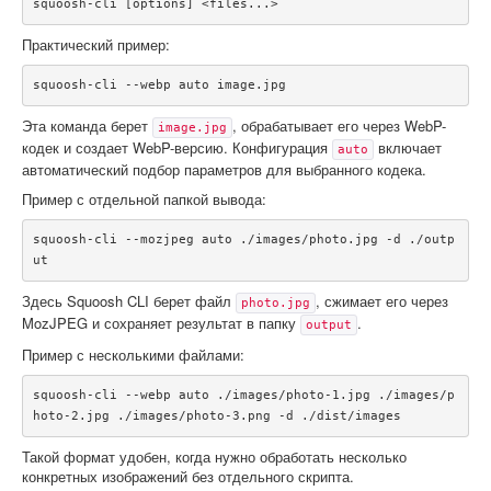
squoosh-cli [options] <files...>
Практический пример:
squoosh-cli --webp auto image.jpg
Эта команда берет
, обрабатывает его через WebP-
image.jpg
кодек и создает WebP-версию. Конфигурация
включает
auto
автоматический подбор параметров для выбранного кодека.
Пример с отдельной папкой вывода:
squoosh-cli --mozjpeg auto ./images/photo.jpg -d ./outp
ut
Здесь Squoosh CLI берет файл
, сжимает его через
photo.jpg
MozJPEG и сохраняет результат в папку
.
output
Пример с несколькими файлами:
squoosh-cli --webp auto ./images/photo-1.jpg ./images/p
hoto-2.jpg ./images/photo-3.png -d ./dist/images
Такой формат удобен, когда нужно обработать несколько
конкретных изображений без отдельного скрипта.