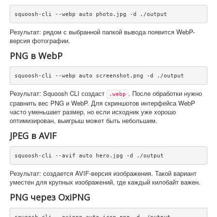
squoosh-cli --webp auto photo.jpg -d ./output
Результат: рядом с выбранной папкой вывода появится WebP-
версия фотографии.
PNG в WebP
squoosh-cli --webp auto screenshot.png -d ./output
Результат: Squoosh CLI создаст
. После обработки нужно
.webp
сравнить вес PNG и WebP. Для скриншотов интерфейса WebP
часто уменьшает размер, но если исходник уже хорошо
оптимизирован, выигрыш может быть небольшим.
JPEG в AVIF
squoosh-cli --avif auto hero.jpg -d ./output
Результат: создается AVIF-версия изображения. Такой вариант
уместен для крупных изображений, где каждый килобайт важен.
PNG через OxiPNG