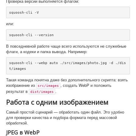
Проверка версии выполняется флагом:
squoosh-cli -V
или:
squoosh-cli --version
В повседневной работе чаще всего используются не служебные
флаги, а кодеки и папка вывода. Например:
squoosh-cli --webp auto ./src/images/photo.jpg -d ./dis
t/images
Такая команда понятна даже без дополнительного скрипта: взять
изображение из
, создать WebP и положить
src/images
результат в
.
dist/images
Работа с одним изображением
Самый простой сценарий — обработать один файл. Это удобно
для проверки качества и подбора формата перед массовой
обработкой.
JPEG в WebP