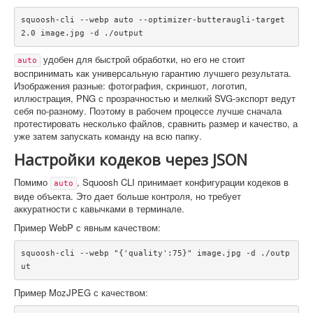
squoosh-cli --webp auto --optimizer-butteraugli-target 
2.0 image.jpg -d ./output
удобен для быстрой обработки, но его не стоит
auto
воспринимать как универсальную гарантию лучшего результата.
Изображения разные: фотография, скриншот, логотип,
иллюстрация, PNG с прозрачностью и мелкий SVG-экспорт ведут
себя по-разному. Поэтому в рабочем процессе лучше сначала
протестировать несколько файлов, сравнить размер и качество, а
уже затем запускать команду на всю папку.
Настройки кодеков через JSON
Помимо
, Squoosh CLI принимает конфигурации кодеков в
auto
виде объекта. Это дает больше контроля, но требует
аккуратности с кавычками в терминале.
Пример WebP с явным качеством:
squoosh-cli --webp "{'quality':75}" image.jpg -d ./outp
ut
Пример MozJPEG с качеством: