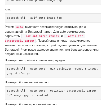
squoosh-cli --webp auto image.png
или:
squoosh-cli --avif auto image.jpg
Режим
включает автоматическую оптимизацию с
auto
ориентацией на Butteraugli target. Для auto-режима есть
параметры
и
--max-optimizer-rounds
--optimizer-
. Первый ограничивает максимальное
butteraugli-target
количество попыток сжатия, второй задает целевую дистанцию
Butteraugli. Чем выше целевое значение, тем больше допустимы
визуальные искажения.
Пример с настройкой количества раундов:
squoosh-cli --webp auto --max-optimizer-rounds 8 image.
jpg -d ./output
Пример с более мягкой целью:
squoosh-cli --webp auto --optimizer-butteraugli-target 
1.2 image.jpg -d ./output
Пример с более агрессивной целью: