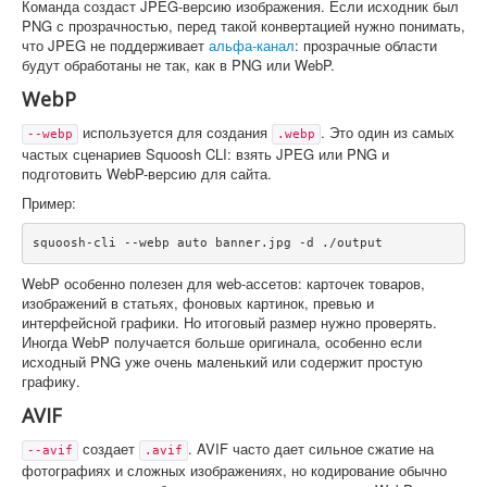
Команда создаст JPEG-версию изображения. Если исходник был
PNG с прозрачностью, перед такой конвертацией нужно понимать,
что JPEG не поддерживает
альфа-канал
: прозрачные области
будут обработаны не так, как в PNG или WebP.
WebP
используется для создания
. Это один из самых
--webp
.webp
частых сценариев Squoosh CLI: взять JPEG или PNG и
подготовить WebP-версию для сайта.
Пример:
squoosh-cli --webp auto banner.jpg -d ./output
WebP особенно полезен для web-ассетов: карточек товаров,
изображений в статьях, фоновых картинок, превью и
интерфейсной графики. Но итоговый размер нужно проверять.
Иногда WebP получается больше оригинала, особенно если
исходный PNG уже очень маленький или содержит простую
графику.
AVIF
создает
. AVIF часто дает сильное сжатие на
--avif
.avif
фотографиях и сложных изображениях, но кодирование обычно