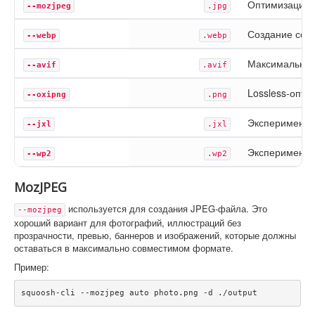
Оптимизация 
--mozjpeg
.jpg
Создание сов
--webp
.webp
Максимальное
--avif
.avif
Lossless-опт
--oxipng
.png
Эксперименты
--jxl
.jxl
Эксперименты
--wp2
.wp2
MozJPEG
используется для создания JPEG-файла. Это
--mozjpeg
хороший вариант для фотографий, иллюстраций без
прозрачности, превью, баннеров и изображений, которые должны
оставаться в максимально совместимом формате.
Пример:
squoosh-cli --mozjpeg auto photo.png -d ./output