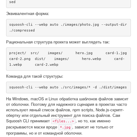
sed
Эквивалентная форма:
squoosh-cli --webp auto ./images/photo.jpg --output-dir 
./compressed
Рациональная структура проекта может выглядеть так:
project/  src/    images/      hero.jpg      card-1.jpg      
card-2.png  dist/    images/      hero.webp      card-
1.webp      card-2.webp
Команда для такой структуры:
squoosh-cli --webp auto ./src/images/* -d ./dist/images
На Windows, macOS и Linux обработка шаблонов файлов зависит
от оболочки. Поэтому для надежного сценария в проектах часто
используют явный список файлов, npm scripts, Node.js-скрипт-
обертку или отдельный инструмент для поиска файлов. Сам
Squoosh CLI принимает
, но то, как именно
<files...>
раскрываются маски вроде
, зависит не только от
*.jpg
программы, но и от командной оболочки.