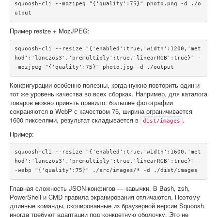
squoosh-cli --mozjpeg "{'quality':75}" photo.png -d ./o
utput
Пример resize + MozJPEG:
squoosh-cli --resize "{'enabled':true,'width':1200,'met
hod':'lanczos3','premultiply':true,'linearRGB':true}" -
-mozjpeg "{'quality':75}" photo.jpg -d ./output
Конфигурации особенно полезны, когда нужно повторить один и
тот же уровень качества во всех сборках. Например, для каталога
товаров можно принять правило: большие фотографии
сохраняются в WebP с качеством 75, ширина ограничивается
1600 пикселями, результат складывается в
.
dist/images
Пример:
squoosh-cli --resize "{'enabled':true,'width':1600,'met
hod':'lanczos3','premultiply':true,'linearRGB':true}" -
-webp "{'quality':75}" ./src/images/* -d ./dist/images
Главная сложность JSON-конфигов — кавычки. В Bash, zsh,
PowerShell и CMD правила экранирования отличаются. Поэтому
длинные команды, скопированные из браузерной версии Squoosh,
иногда требуют адаптации под конкретную оболочку. Это не