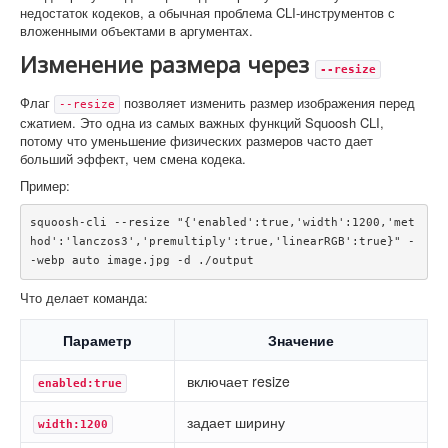
недостаток кодеков, а обычная проблема CLI-инструментов с
вложенными объектами в аргументах.
Изменение размера через
--resize
Флаг
позволяет изменить размер изображения перед
--resize
сжатием. Это одна из самых важных функций Squoosh CLI,
потому что уменьшение физических размеров часто дает
больший эффект, чем смена кодека.
Пример:
squoosh-cli --resize "{'enabled':true,'width':1200,'met
hod':'lanczos3','premultiply':true,'linearRGB':true}" -
-webp auto image.jpg -d ./output
Что делает команда:
Параметр
Значение
включает resize
enabled:true
задает ширину
width:1200