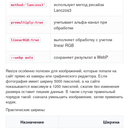
использует метод ресайза
method:'lanczos3'
Lanczos3
учитывает альфа-канал при
premultiply:true
обработке
выполняет обработку с учетом
linearRGB:true
linear RGB
сохраняет результат в WebP
--webp auto
Resize особенно полезен для изображений, которые попали на
сайт прямо из камеры или графического редактора. Если
фотография имеет ширину 5000 пикселей, а на сайте
показывается максимум в 1200 пикселей, сжатие без изменения
размера оставит лишние данные. В таком случае правильный
порядок такой: сначала уменьшить изображение, затем применить
кодек.
Практические ширины:
Назначение
Ширина