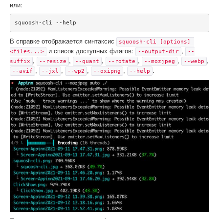
или:
squoosh-cli --help
В справке отображается синтаксис
squoosh-cli [options] 
и список доступных флагов:
,
<files...>
--output-dir
--
,
,
,
,
,
,
suffix
--resize
--quant
--rotate
--mozjpeg
--webp
,
,
,
,
.
--avif
--jxl
--wp2
--oxipng
--help