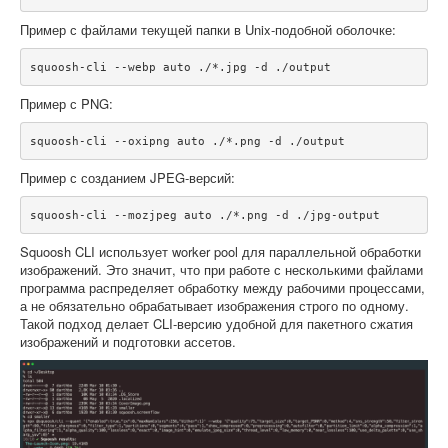
Пример с файлами текущей папки в Unix-подобной оболочке:
squoosh-cli --webp auto ./*.jpg -d ./output
Пример с PNG:
squoosh-cli --oxipng auto ./*.png -d ./output
Пример с созданием JPEG-версий:
squoosh-cli --mozjpeg auto ./*.png -d ./jpg-output
Squoosh CLI использует worker pool для параллельной обработки
изображений. Это значит, что при работе с несколькими файлами
программа распределяет обработку между рабочими процессами,
а не обязательно обрабатывает изображения строго по одному.
Такой подход делает CLI-версию удобной для пакетного сжатия
изображений и подготовки ассетов.