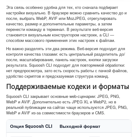
Эта связь особенно удобна для тех, кто сначала подбирает
настройки визуально. В браузере можно сравнить качество до и
после, выбрать WebP, AVIF или MozJPEG, отрегулировать
качество, размер и дополнительные параметры, а затем
перенести команду в терминал. В результате веб-версия
становится визуальным конструктором настроек, а CLI —
способом массового применения этих настроек к файлам.
Но важно разделять эти два режима. Веб-версия подходит для
контроля качества глазами: есть центральный разделитель до/
после, масштабирование, панель настроек, кнопки загрузки
результата. Squoosh CLI подходит для повторяемой обработки:
нет предпросмотра, зато есть скорость работы с пачкой файлов,
удобство скриптов и предсказуемая структура команд.
Поддерживаемые кодеки и форматы
Squoosh CLI закрывает основные web-сценарии: JPEG, PNG,
WebP и AVIF. Дополнительно есть JPEG XL и WebP2, но в
реальной публикации на сайтах чаще используются JPEG, PNG,
WebP и AVIF из-за совместимости браузеров и CMS.
Опция Squoosh CLI
Выходной формат