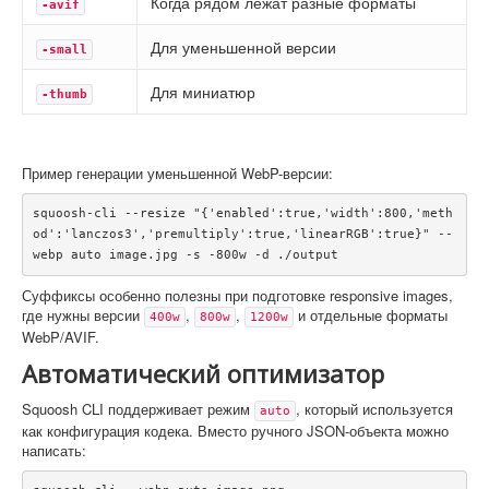
Когда рядом лежат разные форматы
-avif
Для уменьшенной версии
-small
Для миниатюр
-thumb
Пример генерации уменьшенной WebP-версии:
squoosh-cli --resize "{'enabled':true,'width':800,'meth
od':'lanczos3','premultiply':true,'linearRGB':true}" --
webp auto image.jpg -s -800w -d ./output
Суффиксы особенно полезны при подготовке responsive images,
где нужны версии
,
,
и отдельные форматы
400w
800w
1200w
WebP/AVIF.
Автоматический оптимизатор
Squoosh CLI поддерживает режим
, который используется
auto
как конфигурация кодека. Вместо ручного JSON-объекта можно
написать: