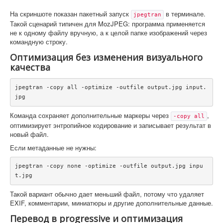
На скриншоте показан пакетный запуск
в терминале.
jpegtran
Такой сценарий типичен для MozJPEG: программа применяется
не к одному файлу вручную, а к целой папке изображений через
командную строку.
Оптимизация без изменения визуального
качества
jpegtran -copy all -optimize -outfile output.jpg input.
jpg
Команда сохраняет дополнительные маркеры через
,
-copy all
оптимизирует энтропийное кодирование и записывает результат в
новый файл.
Если метаданные не нужны:
jpegtran -copy none -optimize -outfile output.jpg inpu
t.jpg
Такой вариант обычно дает меньший файл, потому что удаляет
EXIF, комментарии, миниатюры и другие дополнительные данные.
Перевод в progressive и оптимизация