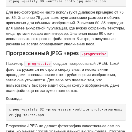
cjpeg -quality 80 -outfile photo.jpg source.ppm
Для веб-фотографий часто используют диапазон примерно от 75
до 85. Значение 75 дает заметную экономию размера и обычно
приемлемо для обычных изображений. Значения 80–85 подходят
для более аккуратной публикации, где нужно сохранить текстуры,
лица, детали товара или интерьер. Значения выше 90 стоит
использовать осторожно: файл растет быстро, а визуальная
разница не всегда оправдывает увеличение веса.
Прогрессивный JPEG через
-progressive
Параметр
создает прогрессивный JPEG. Такой
-progressive
файл загружается не строго сверху вниз, а несколькими
проходами: сначала появляется грубая версия изображения,
затем она уточняется. Для веба это полезно тем, что
пользователь быстрее видит общий контур изображения, даже
если файл еще не загружен полностью.
Команда:
cjpeg -quality 82 -progressive -outfile photo-progressi
ve.jpg source.ppm
Progressive JPEG не делает фотографию качественнее сам по
себе, но меняет способ хранения данных внутри файла. Итоговое