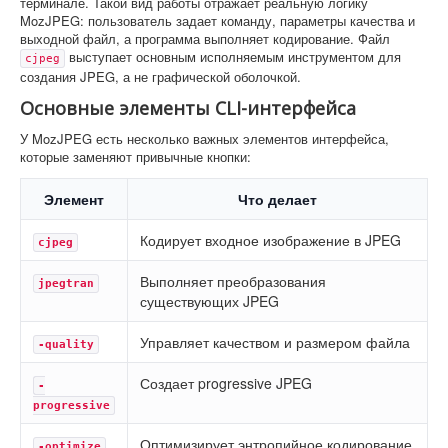
терминале. Такой вид работы отражает реальную логику
MozJPEG: пользователь задает команду, параметры качества и
выходной файл, а программа выполняет кодирование. Файл
выступает основным исполняемым инструментом для
cjpeg
создания JPEG, а не графической оболочкой.
Основные элементы CLI-интерфейса
У MozJPEG есть несколько важных элементов интерфейса,
которые заменяют привычные кнопки:
Элемент
Что делает
Кодирует входное изображение в JPEG
cjpeg
Выполняет преобразования
jpegtran
существующих JPEG
Управляет качеством и размером файла
-quality
Создает progressive JPEG
-
progressive
Оптимизирует энтропийное кодирование
-optimize