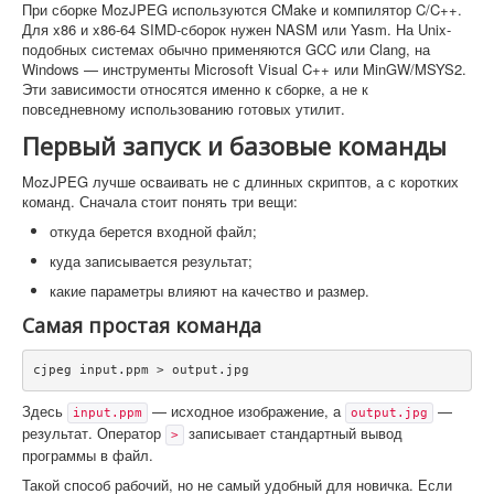
При сборке MozJPEG используются CMake и компилятор C/C++.
Для x86 и x86-64 SIMD-сборок нужен NASM или Yasm. На Unix-
подобных системах обычно применяются GCC или Clang, на
Windows — инструменты Microsoft Visual C++ или MinGW/MSYS2.
Эти зависимости относятся именно к сборке, а не к
повседневному использованию готовых утилит.
Первый запуск и базовые команды
MozJPEG лучше осваивать не с длинных скриптов, а с коротких
команд. Сначала стоит понять три вещи:
откуда берется входной файл;
куда записывается результат;
какие параметры влияют на качество и размер.
Самая простая команда
cjpeg input.ppm > output.jpg
Здесь
— исходное изображение, а
—
input.ppm
output.jpg
результат. Оператор
записывает стандартный вывод
>
программы в файл.
Такой способ рабочий, но не самый удобный для новичка. Если