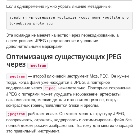
Если одновременно нужно убрать лишние метаданные:
jpegtran -progressive -optimize -copy none -outfile pho
to-web.jpg photo.jpg
Эта команда не меняет качество через перекодирование, а
перестраивает JPEG-представление и управляет
дополнительными маркерами.
Оптимизация существующих JPEG
через
jpegtran
— второй ключевой инструмент MozJPEG. Он нужен
jpegtran
тогда, когда файл уже находится в JPEG, а повторное
кодирование через
нежелательно. Повторное сохранение
cjpeg
JPEG с потерями может ухудшить изображение: артефакты
накапливаются, мелкие детали становятся грязнее, вокруг
контрастных границ появляются блоки и ореолы.
работает иначе. Он может менять структуру JPEG,
jpegtran
поворачивать, отражать, кадрировать и оптимизировать файл без
полной декомпрессии изображения. Поэтому для многих операций
это правильный инструмент.