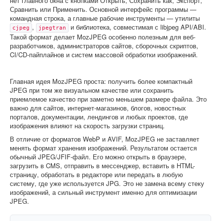
нет главного окна с кнопками Открыть, Сохранить как, Экспорт,
Сравнить или Применить. Основной интерфейс программы —
командная строка, а главные рабочие инструменты — утилиты
,
и библиотека, совместимая с libjpeg API/ABI.
cjpeg
jpegtran
Такой формат делает MozJPEG особенно полезным для веб-
разработчиков, администраторов сайтов, сборочных скриптов,
CI/CD-пайплайнов и систем массовой обработки изображений.
Главная идея MozJPEG проста: получить более компактный
JPEG при том же визуальном качестве или сохранить
приемлемое качество при заметно меньшем размере файла. Это
важно для сайтов, интернет-магазинов, блогов, новостных
порталов, документации, лендингов и любых проектов, где
изображения влияют на скорость загрузки страниц.
В отличие от форматов WebP и AVIF, MozJPEG не заставляет
менять формат хранения изображений. Результатом остается
обычный JPEG/JFIF-файл. Его можно открыть в браузере,
загрузить в CMS, отправить в мессенджер, вставить в HTML-
страницу, обработать в редакторе или передать в любую
систему, где уже используется JPG. Это не замена всему стеку
изображений, а сильный инструмент именно для оптимизации
JPEG.