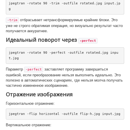
jpegtran -rotate 90 -trim -outfile rotated.jpg input.jp
g
отбрасывает нетрансформируемые крайние блоки. Это
-trim
уже не строго обратимая операция, но визуально результат часто
получается аккуратнее.
Идеальный поворот через
-perfect
jpegtran -rotate 90 -perfect -outfile rotated.jpg inpu
t.jpg
Параметр
заставляет программу завершиться
-perfect
ошибкой, если преобразование нельзя выполнить идеально. Это
полезно в автоматических сценариях, где нельзя молча получать
частично измененное изображение.
Отражение изображения
Горизонтальное отражение:
jpegtran -flip horizontal -outfile flip-h.jpg input.jpg
Вертикальное отражение: