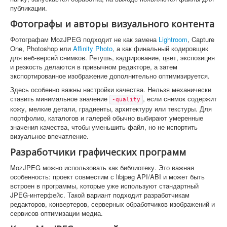
публикации.
Фотографы и авторы визуального контента
Фотографам MozJPEG подходит не как замена
Lightroom
, Capture
One, Photoshop или
Affinity Photo
, а как финальный кодировщик
для веб-версий снимков. Ретушь, кадрирование, цвет, экспозиция
и резкость делаются в привычном редакторе, а затем
экспортированное изображение дополнительно оптимизируется.
Здесь особенно важны настройки качества. Нельзя механически
ставить минимальное значение
, если снимок содержит
-quality
кожу, мелкие детали, градиенты, архитектуру или текстуры. Для
портфолио, каталогов и галерей обычно выбирают умеренные
значения качества, чтобы уменьшить файл, но не испортить
визуальное впечатление.
Разработчики графических программ
MozJPEG можно использовать как библиотеку. Это важная
особенность: проект совместим с libjpeg API/ABI и может быть
встроен в программы, которые уже используют стандартный
JPEG-интерфейс. Такой вариант подходит разработчикам
редакторов, конвертеров, серверных обработчиков изображений и
сервисов оптимизации медиа.