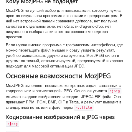
Кому MozJPEG не подойдет
MozJPEG не лучший выбор для пользователя, которому нужна
простая визуальная программа с кнопками и предпросмотром. В
ней нет встроенной панели сравнения до/после, нет ползунка
качества в отдельном окне, нет области drag-and-drop, нет
визуального выбора папки и нет встроенного менеджера
пресетов.
Если нужна именно программа с графическим интерфейсом, где
можно перетащить файл мышью и сразу увидеть результат,
удобнее использовать другие инструменты. MozJPEG силен в
другом: он точный, автоматизируемый, предсказуемый и хорошо
подходит для массовой оптимизации JPEG.
Основные возможности MozJPEG
MozJPEG выполняет несколько конкретных задач, связанных с
кодированием и оптимизацией JPEG. Основная утилита
cjpeg
сжимает входное изображение и создает JPEG/JFIF-файл. Она
принимает PPM, PGM, BMP, GIF и Targa, а результат выводит в
стандартный поток или в файл через
.
-outfile
Кодирование изображений в JPEG через
cjpeg