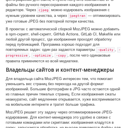
файлы без ручного пересохранения каждого изображения в
редакторе. Через
можно кодировать изображения с
cjpeg
нужным уровнем качества, а через
— оптимизировать
jpegtran
уже готовые JPEG без повторной потери качества.
В проектах с автоматической сборкой MozJPEG можно добавить
в npm-скрипт, shell-скрипт, GitHub Actions, GitLab CI, Makefile или
любой другой процесс, где изображения проходят обработку
перед публикацией. Программа хорошо подходит для
повторяемых задач: один раз задаются параметры
,
-quality
-
,
,
, после чего одинаковые
progressive
-optimize
-copy
правила применяются ко всей медиатеке.
Владельцы сайтов и контент-менеджеры
Для владельца сайта MozJPEG интересен тем, что помогает
уменьшить вес страниц без перехода на другой формат
изображений. Большие фотографии в JPG часто остаются одной
из главных причин тяжелых страниц. Если изображения сжаты
неаккуратно, сайт медленнее открывается, хуже воспринимается
на мобильном интернете и тратит больше трафика.
MozJPEG решает эту задачу через оптимизированное JPEG-
кодирование. Для контент-менеджера это удобно в связке с
готовыми командами или скриптами: изображения кладутся в
папку, запускается обработка, на выходе появляются файлы для