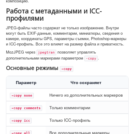
композицию.
Работа с метаданными и ICC-
профилями
JPEG-файлы часто содержат не только изображение. Внутри
могут быть EXIF-данные, комментарии, миниатюры, сведения о
камере, координаты GPS, параметры съемки, Photoshop-маркеры
и ICC-профиль. Все это влияет на размер файла и приватность.
MozJPEG через
позволяет управлять
jpegtran
дополнительными маркерами параметром
.
-copy
Основные режимы
-copy
Параметр
Что сохраняет
Ничего из дополнительных маркеров
Д
-copy none
Только комментарии
Е
-copy comments
Только ICC-профиль
Е
-copy icc
Все дополнительные маркеры
Д
-copy all