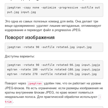
jpegtran -copy none -optimize -progressive -outfile out
put.jpg input.jpg
Это одна из самых полезных команд для веба. Она делает три
вещи одновременно: удаляет лишние метаданные, оптимизирует
кодирование и переводит файл в progressive JPEG.
Поворот изображения
jpegtran -rotate 90 -outfile rotated.jpg input.jpg
Доступны варианты:
jpegtran -rotate 90 -outfile rotated-90.jpg input.jpgjp
egtran -rotate 180 -outfile rotated-180.jpg input.jpgjp
egtran -rotate 270 -outfile rotated-270.jpg input.jpg
Поворот через
удобен тем, что он работает на уровне
jpegtran
JPEG-блоков. Но есть ограничение: если размеры изображения не
кратны внутренним блокам JPEG, по краю может появиться
неидеальная полоса. Для практической обработки используют
-
.
trim