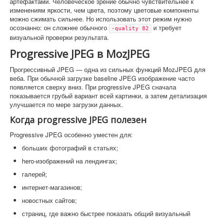
артефактами. Человеческое зрение обычно чувствительнее к
изменениям яркости, чем цвета, поэтому цветовые компоненты
можно сжимать сильнее. Но использовать этот режим нужно
осознанно: он сложнее обычного
и требует
-quality 82
визуальной проверки результата.
Progressive JPEG в MozJPEG
Прогрессивный JPEG — одна из сильных функций MozJPEG для
веба. При обычной загрузке baseline JPEG изображение часто
появляется сверху вниз. При progressive JPEG сначала
показывается грубый вариант всей картинки, а затем детализация
улучшается по мере загрузки данных.
Когда progressive JPEG полезен
Progressive JPEG особенно уместен для:
больших фотографий в статьях;
hero-изображений на лендингах;
галерей;
интернет-магазинов;
новостных сайтов;
страниц, где важно быстрее показать общий визуальный