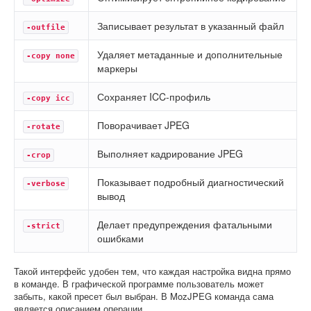
Записывает результат в указанный файл
-outfile
Удаляет метаданные и дополнительные
-copy none
маркеры
Сохраняет ICC-профиль
-copy icc
Поворачивает JPEG
-rotate
Выполняет кадрирование JPEG
-crop
Показывает подробный диагностический
-verbose
вывод
Делает предупреждения фатальными
-strict
ошибками
Такой интерфейс удобен тем, что каждая настройка видна прямо
в команде. В графической программе пользователь может
забыть, какой пресет был выбран. В MozJPEG команда сама
является описанием операции.