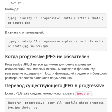
контент.
Команда:
cjpeg -quality 82 -progressive -outfile article-photo.j
pg source.ppm
В связке с оптимизацией:
cjpeg -quality 82 -progressive -optimize -outfile artic
le-photo.jpg source.ppm
Когда progressive JPEG не обязателен
Progressive JPEG не всегда нужен для очень маленьких
изображений, технических иконок, миниатюр и файлов, где
выигрыш не ощущается. Но для фотографий среднего и большого
размера его часто включают по умолчанию.
Перевод существующего JPEG в progressive
Если JPEG уже создан, можно использовать
:
jpegtran
jpegtran -progressive -copy all -outfile photo-progress
ive.jpg photo.jpg