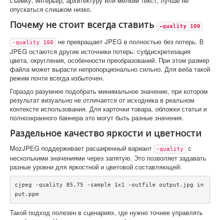
съемку, интерьер, архитектуру или мелкий текст, лучше не
опускаться слишком низко.
Почему не стоит всегда ставить
-quality 100
не превращает JPEG в полностью без потерь. В
-quality 100
JPEG остаются другие источники потерь: субдискретизация
цвета, округления, особенности преобразований. При этом размер
файла может вырасти непропорционально сильно. Для веба такой
режим почти всегда избыточен.
Гораздо разумнее подобрать минимальное значение, при котором
результат визуально не отличается от исходника в реальном
контексте использования. Для карточки товара, обложки статьи и
полноэкранного баннера это могут быть разные значения.
Раздельное качество яркости и цветности
MozJPEG поддерживает расширенный вариант
с
-quality
несколькими значениями через запятую. Это позволяет задавать
разные уровни для яркостной и цветовой составляющей:
cjpeg -quality 85,75 -sample 1x1 -outfile output.jpg in
put.ppm
Такой подход полезен в сценариях, где нужно точнее управлять