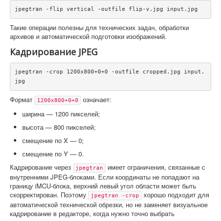
jpegtran -flip vertical -outfile flip-v.jpg input.jpg
Такие операции полезны для технических задач, обработки
архивов и автоматической подготовки изображений.
Кадрирование JPEG
jpegtran -crop 1200x800+0+0 -outfile cropped.jpg input.
jpg
Формат
означает:
1200x800+0+0
ширина — 1200 пикселей;
высота — 800 пикселей;
смещение по X — 0;
смещение по Y — 0.
Кадрирование через
имеет ограничения, связанные с
jpegtran
внутренними JPEG-блоками. Если координаты не попадают на
границу iMCU-блока, верхний левый угол области может быть
скорректирован. Поэтому
хорошо подходит для
jpegtran -crop
автоматической технической обрезки, но не заменяет визуальное
кадрирование в редакторе, когда нужно точно выбрать