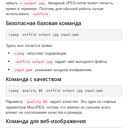
забыть
, бинарный JPEG-поток может попасть
> output.jpg
прямо в терминал. Поэтому для обычной работы лучше
использовать
.
-outfile
Безопасная базовая команда
cjpeg -outfile output.jpg input.ppm
Здесь все читается прямо:
запускает кодировщик;
cjpeg
задает имя выходного файла;
-outfile output.jpg
указывает входное изображение.
input.ppm
Команда с качеством
cjpeg -quality 80 -outfile output.jpg input.ppm
Параметр
задает качество. Это один из главных
-quality 80
параметров MozJPEG, потому что именно он сильнее всего
влияет на соотношение качества и размера.
Команда для веб-изображения