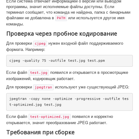
Если система отвечает информацией о версии или выводом
программы, значит исполняемые файлы доступны. Если
терминал сообщает, что команда не найдена, папка с бинарными
файлами не добавлена в
или используется другое имя
PATH
команды.
Проверка через пробное кодирование
Для проверки
нужен входной файл поддерживаемого
cjpeg
формата. Например:
cjpeg -quality 75 -outfile test.jpg test.ppm
Если файл
появился и открывается в просмотрщике
test.jpg
изображений, кодировщик работает.
Для проверки
используют уже существующий JPEG:
jpegtran
jpegtran -copy none -optimize -progressive -outfile tes
t-optimized.jpg test.jpg
Если файл
появился и корректно
test-optimized.jpg
открывается, значит преобразование JPEG работает.
Требования при сборке