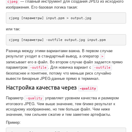
— главный инструмент для создания JPEG из исходного
cjpeg
изображения. Его базовая логика такая:
cjpeg [параметры] input.ppm > output.jpg
или так:
cjpeg [параметры] -outfile output.jpg input.ppm
Разница между этими вариантами важна. В первом случае
результат уходит в стандартный вывод, а оператор
>
записывает его в файл. Во втором случае файл задается прямо
параметром
. Для новичка вариант с
-outfile
-outfile
безопаснее и понятнее, потому что меньше риск случайно
вывести бинарные JPEG-данные прямо в терминал.
Настройка качества через
-quality
Параметр
управляет уровнем качества и размером
-quality
итогового JPEG. Чем выше значение, тем ближе результат к
исходному изображению, но тем больше файл. Чем ниже
значение, тем сильнее сжатие и тем заметнее артефакты.
Пример: