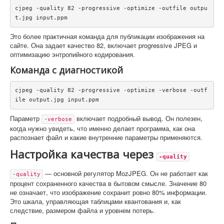
cjpeg -quality 82 -progressive -optimize -outfile outpu
t.jpg input.ppm
Это более практичная команда для публикации изображения на
сайте. Она задает качество 82, включает progressive JPEG и
оптимизацию энтропийного кодирования.
Команда с диагностикой
cjpeg -quality 82 -progressive -optimize -verbose -outf
ile output.jpg input.ppm
Параметр
включает подробный вывод. Он полезен,
-verbose
когда нужно увидеть, что именно делает программа, как она
распознает файл и какие внутренние параметры применяются.
Настройка качества через
-quality
— основной регулятор MozJPEG. Он не работает как
-quality
процент сохраненного качества в бытовом смысле. Значение 80
не означает, что изображение сохранит ровно 80% информации.
Это шкала, управляющая таблицами квантования и, как
следствие, размером файла и уровнем потерь.