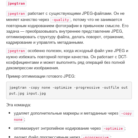
jpegtran
работает с существующими JPEG-файлами. Он не
jpegtran
меняет качество через
, потому что не занимается
-quality
повторным кодированием фотографии в привычном смысле. Его
задача — преобразовывать внутреннее представление JPEG,
оптимизировать структуру файла, делать поворот, отражение,
кадрирование и управлять метаданными.
особенно полезен, когда исходный файл уже JPEG и
jpegtran
нужно избежать повторной потери качества. Он работает с DCT-
коэффициентами и может выполнять ряд операций без полной
декомпрессии изображения.
Пример оптимизации готового JPEG:
jpegtran -copy none -optimize -progressive -outfile out
put.jpg input.jpg
Эта команда:
удаляет дополнительные маркеры и метаданные через
-copy 
;
none
оптимизирует энтропийное кодирование через
;
-optimize
делает файл прогрессивным через
;
-progressive