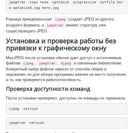
jpegtran -copy none -optimize -progressive -outfile her
o-optimized.jpg hero.jpg
Разница принципиальная:
создает JPEG из другого
cjpeg
входного формата, а
меняет структуру уже
jpegtran
существующего JPEG.
Установка и проверка работы без
привязки к графическому окну
MozJPEG после установки обычно дает доступ к исполняемым
файлам
,
,
и связанным библиотекам.
cjpeg
jpegtran
djpeg
Конкретный набор файлов зависит от способа сборки и
окружения, но для обзора программы важнее не место получения,
а то, как проверяется работоспособность.
Проверка доступности команд
После установки проверяют, доступны ли команды из терминала:
cjpeg -version
jpegtran -version