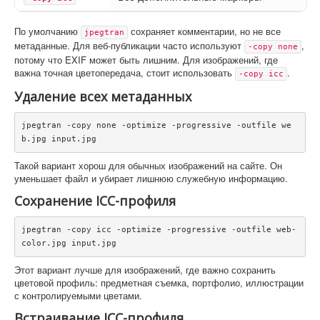
По умолчанию
сохраняет комментарии, но не все
jpegtran
метаданные. Для веб-публикации часто используют
,
-copy none
потому что EXIF может быть лишним. Для изображений, где
важна точная цветопередача, стоит использовать
.
-copy icc
Удаление всех метаданных
jpegtran -copy none -optimize -progressive -outfile we
b.jpg input.jpg
Такой вариант хорош для обычных изображений на сайте. Он
уменьшает файл и убирает лишнюю служебную информацию.
Сохранение ICC-профиля
jpegtran -copy icc -optimize -progressive -outfile web-
color.jpg input.jpg
Этот вариант лучше для изображений, где важно сохранить
цветовой профиль: предметная съемка, портфолио, иллюстрации
с контролируемыми цветами.
Встраивание ICC-профиля