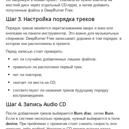
жесткий диск через отдельный CD-ripper, а затем добавить
полученные файлы в DeepBurner Free.
Шаг 3. Настройка порядка треков
Порядок треков меняется перетаскиванием вверх и вниз или
кнопками на панели инструментов. Это важно для музыкальных
сборников: DeepBurner Free записывает дорожки в том порядке, в
котором они расположены в проекте.
Перед записью стоит проверить:
нет ли случайно добавленных лишних файлов;
правильно ли расположен первый трек;
нет ли повторов;
хватает ли места на CD;
соответствуют ли названия треков будущему порядку
воспроизведения.
Шаг 4. Запись Audio CD
После добавления треков выбирается
Burn disc
, затем
Burn
.
Если в системе несколько приводов, нужный выбирается в поле
device
. При проблемах с прожигом стоит снизить скорость или
изменить write method. Некоторые CD-проигрыватели плохо