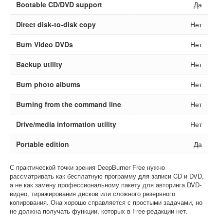
Bootable CD/DVD support
Да
Direct disk-to-disk copy
Нет
Burn Video DVDs
Нет
Backup utility
Нет
Burn photo albums
Нет
Burning from the command line
Нет
Drive/media information utility
Нет
Portable edition
Да
С практической точки зрения DeepBurner Free нужно
рассматривать как бесплатную программу для записи CD и DVD,
а не как замену профессиональному пакету для авторинга DVD-
видео, тиражирования дисков или сложного резервного
копирования. Она хорошо справляется с простыми задачами, но
не должна получать функции, которых в Free-редакции нет.