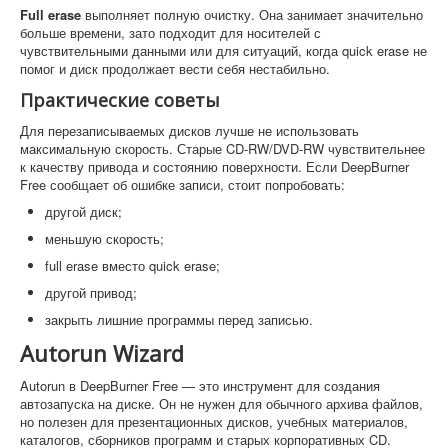
Full erase
выполняет полную очистку. Она занимает значительно
больше времени, зато подходит для носителей с
чувствительными данными или для ситуаций, когда quick erase не
помог и диск продолжает вести себя нестабильно.
Практические советы
Для перезаписываемых дисков лучше не использовать
максимальную скорость. Старые CD-RW/DVD-RW чувствительнее
к качеству привода и состоянию поверхности. Если DeepBurner
Free сообщает об ошибке записи, стоит попробовать:
другой диск;
меньшую скорость;
full erase вместо quick erase;
другой привод;
закрыть лишние программы перед записью.
Autorun Wizard
Autorun в DeepBurner Free — это инструмент для создания
автозапуска на диске. Он не нужен для обычного архива файлов,
но полезен для презентационных дисков, учебных материалов,
каталогов, сборников программ и старых корпоративных CD.