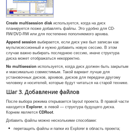
Create multisession disk
используется, когда на диск
планируется позже добавлять файлы. Это удобно для CD-
RW/DVD-RW или для постепенно пополняемого архива.
Append session
выбирается, если диск уже был записан как
мультисессионный и нужно добавить новую сессию. В этом
случае важно выбирать последнюю сессию, иначе структура
диска может отображаться некорректно.
No multisession
используется, когда диск должен быть закрытым
и максимально совместимым. Такой вариант лучше для
установочных дисков, архивов, дисков для передачи другому
человеку и носителей, которые будут читаться на старой технике.
Шаг 3. Добавление файлов
После выбора режима открывается layout проекта. В правой части
находится
Explorer
, в левой — структура будущего диска.
Корнем является
CDRoot
.
Добавить файлы можно несколькими способами:
перетащить файлы и папки из Explorer в область проекта;