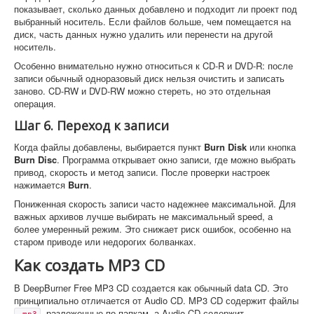
показывает, сколько данных добавлено и подходит ли проект под
выбранный носитель. Если файлов больше, чем помещается на
диск, часть данных нужно удалить или перенести на другой
носитель.
Особенно внимательно нужно относиться к CD-R и DVD-R: после
записи обычный одноразовый диск нельзя очистить и записать
заново. CD-RW и DVD-RW можно стереть, но это отдельная
операция.
Шаг 6. Переход к записи
Когда файлы добавлены, выбирается пункт
Burn Disk
или кнопка
Burn Disc
. Программа открывает окно записи, где можно выбрать
привод, скорость и метод записи. После проверки настроек
нажимается
Burn
.
Пониженная скорость записи часто надежнее максимальной. Для
важных архивов лучше выбирать не максимальный speed, а
более умеренный режим. Это снижает риск ошибок, особенно на
старом приводе или недорогих болванках.
Как создать MP3 CD
В DeepBurner Free MP3 CD создается как обычный data CD. Это
принципиально отличается от Audio CD. MP3 CD содержит файлы
, разложенные по папкам, а Audio CD содержит