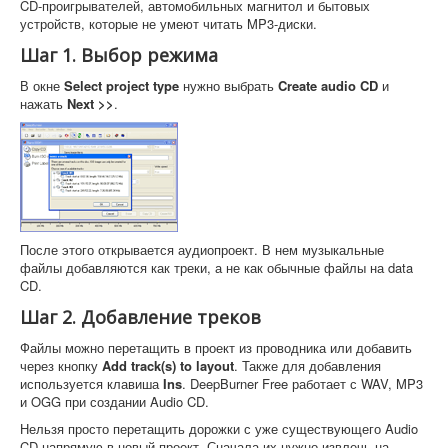
CD-проигрывателей, автомобильных магнитол и бытовых
устройств, которые не умеют читать MP3-диски.
Шаг 1. Выбор режима
В окне
Select project type
нужно выбрать
Create audio CD
и
нажать
Next >>
.
После этого открывается аудиопроект. В нем музыкальные
файлы добавляются как треки, а не как обычные файлы на data
CD.
Шаг 2. Добавление треков
Файлы можно перетащить в проект из проводника или добавить
через кнопку
Add track(s) to layout
. Также для добавления
используется клавиша
Ins
. DeepBurner Free работает с WAV, MP3
и OGG при создании Audio CD.
Нельзя просто перетащить дорожки с уже существующего Audio
CD напрямую в новый проект. Сначала их нужно извлечь на