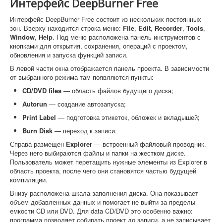
Интерфейс DeepBurner Free
Интерфейс DeepBurner Free состоит из нескольких постоянных
зон. Вверху находится строка меню:
File
,
Edit
,
Recorder
,
Tools
,
Window
,
Help
. Под меню расположена панель инструментов с
кнопками для открытия, сохранения, операций с проектом,
обновления и запуска функций записи.
В левой части окна отображается панель проекта. В зависимости
от выбранного режима там появляются пункты:
CD/DVD files
— область файлов будущего диска;
Autorun
— создание автозапуска;
Print Label
— подготовка этикеток, обложек и вкладышей;
Burn Disk
— переход к записи.
Справа размещен
Explorer
— встроенный файловый проводник.
Через него выбираются файлы и папки на жестком диске.
Пользователь может перетащить нужные элементы из Explorer в
область проекта, после чего они становятся частью будущей
компиляции.
Внизу расположена шкала заполнения диска. Она показывает
объем добавленных данных и помогает не выйти за пределы
емкости CD или DVD. Для data CD/DVD это особенно важно:
программа позволяет собирать проект до записи, а не записывает