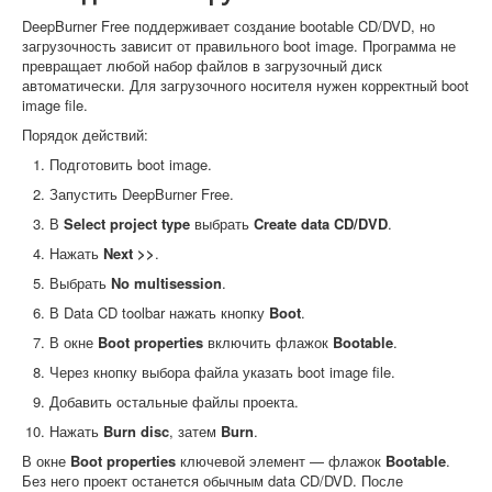
DeepBurner Free поддерживает создание bootable CD/DVD, но
загрузочность зависит от правильного boot image. Программа не
превращает любой набор файлов в загрузочный диск
автоматически. Для загрузочного носителя нужен корректный boot
image file.
Порядок действий:
Подготовить boot image.
Запустить DeepBurner Free.
В
Select project type
выбрать
Create data CD/DVD
.
Нажать
Next >>
.
Выбрать
No multisession
.
В Data CD toolbar нажать кнопку
Boot
.
В окне
Boot properties
включить флажок
Bootable
.
Через кнопку выбора файла указать boot image file.
Добавить остальные файлы проекта.
Нажать
Burn disc
, затем
Burn
.
В окне
Boot properties
ключевой элемент — флажок
Bootable
.
Без него проект останется обычным data CD/DVD. После