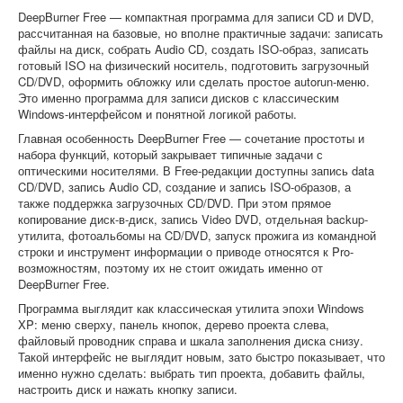
Софт
DeepBurner Free — компактная программа для записи CD и DVD,
рассчитанная на базовые, но вполне практичные задачи: записать
файлы на диск, собрать Audio CD, создать ISO-образ, записать
готовый ISO на физический носитель, подготовить загрузочный
CD/DVD, оформить обложку или сделать простое autorun-меню.
Это именно программа для записи дисков с классическим
Windows-интерфейсом и понятной логикой работы.
Главная особенность DeepBurner Free — сочетание простоты и
набора функций, который закрывает типичные задачи с
оптическими носителями. В Free-редакции доступны запись data
CD/DVD, запись Audio CD, создание и запись ISO-образов, а
также поддержка загрузочных CD/DVD. При этом прямое
копирование диск-в-диск, запись Video DVD, отдельная backup-
утилита, фотоальбомы на CD/DVD, запуск прожига из командной
строки и инструмент информации о приводе относятся к Pro-
возможностям, поэтому их не стоит ожидать именно от
DeepBurner Free.
Программа выглядит как классическая утилита эпохи Windows
XP: меню сверху, панель кнопок, дерево проекта слева,
файловый проводник справа и шкала заполнения диска снизу.
Такой интерфейс не выглядит новым, зато быстро показывает, что
именно нужно сделать: выбрать тип проекта, добавить файлы,
настроить диск и нажать кнопку записи.