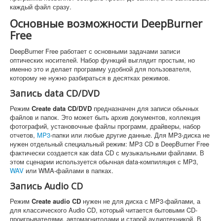
каждый файл сразу.
Основные возможности DeepBurner
Free
DeepBurner Free работает с основными задачами записи
оптических носителей. Набор функций выглядит простым, но
именно это и делает программу удобной для пользователя,
которому не нужно разбираться в десятках режимов.
Запись data CD/DVD
Режим
Create data CD/DVD
предназначен для записи обычных
файлов и папок. Это может быть архив документов, коллекция
фотографий, установочные файлы программ, драйверы, набор
отчетов,
MP3
-папки или любые другие данные. Для MP3-диска не
нужен отдельный специальный режим: MP3 CD в DeepBurner Free
фактически создается как data CD с музыкальными файлами. В
этом сценарии используется обычная data-компиляция с MP3,
WAV
или WMA-файлами в папках.
Запись Audio CD
Режим
Create audio CD
нужен не для диска с MP3-файлами, а
для классического Audio CD, который читается бытовыми CD-
проигрывателями, автомагнитолами и старой аудиотехникой. В