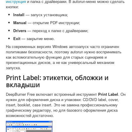
инструкция
и папка с драйверами. В autorun-меню можно сделать
кнопки:
Install
— запуск установщика;
Manual
— открытие PDF-инструкции;
Drivers
— переход к папке с драйверами;
Exit
— закрытие меню.
На современных версиях Windows автозапуск часто ограничен
политиками безопасности, поэтому autorun нужно воспринимать
как вспомогательную функцию для старых сценариев и
презентационных дисков, а не как универсальный механизм
запуска.
Print Label: этикетки, обложки и
вкладыши
DeepBurner Free включает встроенный инструмент
Print Label
. Он
нужен для оформления диска и упаковки: CD/DVD label, cover,
insert, booklet, case insert. Это не замена профессиональному
графическому редактору, но для базового оформления диска
возможностей достаточно.