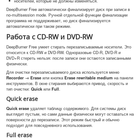
носителей, которые не должны изменяться.
DeepBurner Free автоматически финализирует диск при записи в
no-multisession mode. Ручной отдельной функции финализации
программа не поддерживает, но диск финализируется
автоматически при таком режиме.
Работа с CD-RW и DVD-RW
DeepBurner Free умеет стирать перезаписываемые носители. Это
относится к CD-RW и DVD-RW. Одноразовые CD-R, DVD-R и
DVD+R стереть нельзя: после записи они остаются записанными
физически.
Для очистки перезаписываемого диска используется меню
Recorder → Erase
или кнопка
Erase rewritable medium
на панели
инструментов. В окне стирания выбираются привод, скорость и
тип очистки:
Quick
или
Full
.
Quick erase
Quick erase
удаляет таблицу содержимого. Для системы диск
выглядит пустым, но сами данные физически могут оставаться на
поверхности до перезаписи. Этот режим быстрый и обычно
подходит для повседневного использования.
Full erase