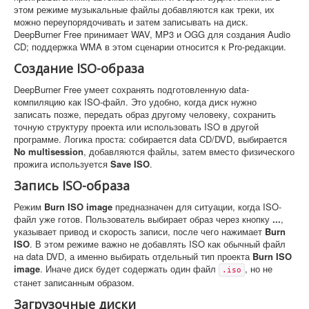
этом режиме музыкальные файлы добавляются как треки, их
можно переупорядочивать и затем записывать на диск.
DeepBurner Free принимает WAV, MP3 и OGG для создания Audio
CD; поддержка WMA в этом сценарии относится к Pro-редакции.
Создание ISO-образа
DeepBurner Free умеет сохранять подготовленную data-
компиляцию как ISO-файл. Это удобно, когда диск нужно
записать позже, передать образ другому человеку, сохранить
точную структуру проекта или использовать ISO в другой
программе. Логика проста: собирается data CD/DVD, выбирается
No multisession
, добавляются файлы, затем вместо физического
прожига используется
Save ISO
.
Запись ISO-образа
Режим
Burn ISO image
предназначен для ситуации, когда ISO-
файл уже готов. Пользователь выбирает образ через кнопку
...
,
указывает привод и скорость записи, после чего нажимает
Burn
ISO
. В этом режиме важно не добавлять ISO как обычный файл
на data DVD, а именно выбирать отдельный тип проекта
Burn ISO
image
. Иначе диск будет содержать один файл
, но не
.iso
станет записанным образом.
Загрузочные диски