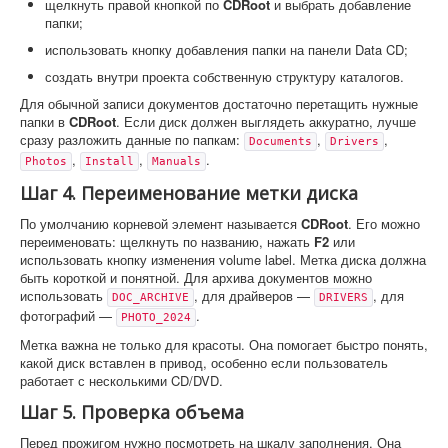
щелкнуть правой кнопкой по
CDRoot
и выбрать добавление
папки;
использовать кнопку добавления папки на панели Data CD;
создать внутри проекта собственную структуру каталогов.
Для обычной записи документов достаточно перетащить нужные
папки в
CDRoot
. Если диск должен выглядеть аккуратно, лучше
сразу разложить данные по папкам:
,
,
Documents
Drivers
,
,
.
Photos
Install
Manuals
Шаг 4. Переименование метки диска
По умолчанию корневой элемент называется
CDRoot
. Его можно
переименовать: щелкнуть по названию, нажать
F2
или
использовать кнопку изменения volume label. Метка диска должна
быть короткой и понятной. Для архива документов можно
использовать
, для драйверов —
, для
DOC_ARCHIVE
DRIVERS
фотографий —
.
PHOTO_2024
Метка важна не только для красоты. Она помогает быстро понять,
какой диск вставлен в привод, особенно если пользователь
работает с несколькими CD/DVD.
Шаг 5. Проверка объема
Перед прожигом нужно посмотреть на шкалу заполнения. Она