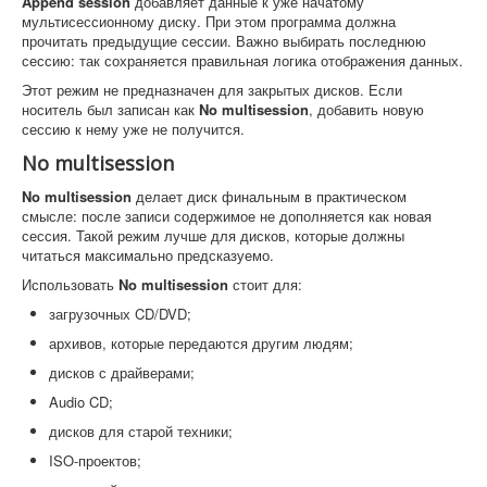
Append session
добавляет данные к уже начатому
мультисессионному диску. При этом программа должна
прочитать предыдущие сессии. Важно выбирать последнюю
сессию: так сохраняется правильная логика отображения данных.
Этот режим не предназначен для закрытых дисков. Если
носитель был записан как
No multisession
, добавить новую
сессию к нему уже не получится.
No multisession
No multisession
делает диск финальным в практическом
смысле: после записи содержимое не дополняется как новая
сессия. Такой режим лучше для дисков, которые должны
читаться максимально предсказуемо.
Использовать
No multisession
стоит для:
загрузочных CD/DVD;
архивов, которые передаются другим людям;
дисков с драйверами;
Audio CD;
дисков для старой техники;
ISO-проектов;