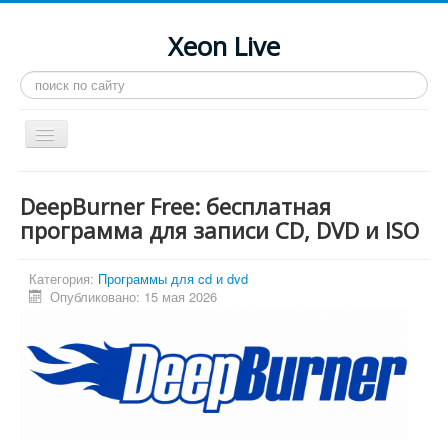
Xeon Live
Искать...
Toggle
Navigation
Главная
DeepBurner Free: бесплатная
LGA 2011-3
программа для записи CD, DVD и ISO
LGA 2011
Категория:
Программы для cd и dvd
Процессоры
Опубликовано: 15 мая 2026
Инструкции
Рейтинги
Конференция
Системные программы