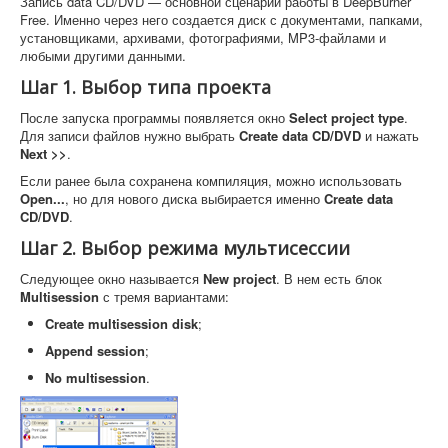
Запись data CD/DVD — основной сценарий работы в DeepBurner
Free. Именно через него создается диск с документами, папками,
установщиками, архивами, фотографиями, MP3-файлами и
любыми другими данными.
Шаг 1. Выбор типа проекта
После запуска программы появляется окно
Select project type
.
Для записи файлов нужно выбрать
Create data CD/DVD
и нажать
Next >>
.
Если ранее была сохранена компиляция, можно использовать
Open...
, но для нового диска выбирается именно
Create data
CD/DVD
.
Шаг 2. Выбор режима мультисессии
Следующее окно называется
New project
. В нем есть блок
Multisession
с тремя вариантами:
Create multisession disk
;
Append session
;
No multisession
.