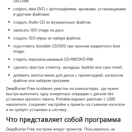
DVD-RW;
собрать data DVD с фотографиями, архивами, установщиками
и другими файлами;
создать Audio CD из музыкальных файлов;
записать ISO image на диск;
создать ISO-образ из набора файлов;
подготовить bootable CD/DVD при наличии корректного boot
image;
стереть перезаписываемый CD-RW/DVD-RW;
сделать простую этикетку, вкладыш, booklet или case insert;
добавить autorun-меню для диска с презентацией, каталогом
файлов или набором программ.
DeepBurner Free особенно уместен на компьютерах, где нужно
быстро выполнить одну конкретную операцию с диском без
установки крупного пакета. Portable-вариант работает с USB-
накопителя, сохраняет настройки и проекты на съемном носителе
и не требует установки в систему.
Что представляет собой программа
DeepBurner Free построен вокруг проектов. Пользователь не