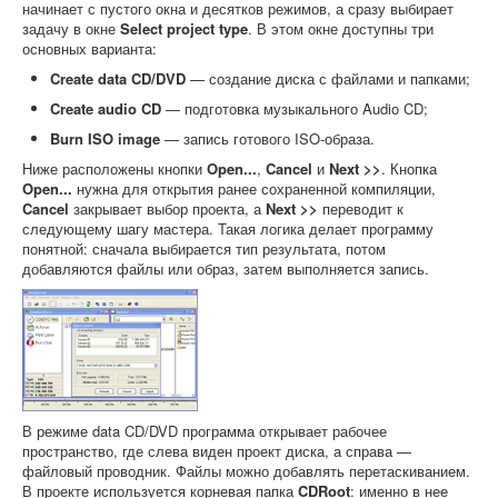
начинает с пустого окна и десятков режимов, а сразу выбирает
задачу в окне
Select project type
. В этом окне доступны три
основных варианта:
Create data CD/DVD
— создание диска с файлами и папками;
Create audio CD
— подготовка музыкального Audio CD;
Burn ISO image
— запись готового ISO-образа.
Ниже расположены кнопки
Open...
,
Cancel
и
Next >>
. Кнопка
Open...
нужна для открытия ранее сохраненной компиляции,
Cancel
закрывает выбор проекта, а
Next >>
переводит к
следующему шагу мастера. Такая логика делает программу
понятной: сначала выбирается тип результата, потом
добавляются файлы или образ, затем выполняется запись.
В режиме data CD/DVD программа открывает рабочее
пространство, где слева виден проект диска, а справа —
файловый проводник. Файлы можно добавлять перетаскиванием.
В проекте используется корневая папка
CDRoot
: именно в нее