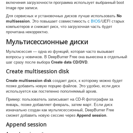
включения загрузочности программа использует выбранный boot
image при записи.
Для сервисных и установочных дисков лучше использовать
No
multisession
. Это повышает совместимость с
BIOS
/UEFI старых
компьютеров и снижает риск, что загрузочная часть будет
прочитана некорректно.
Мультисессионные диски
Мультисессия — одна из функций, которая часто вызывает
вопросы у новичков. В DeepBurner Free она вынесена в отдельный
шаг сразу после выбора
Create data CD/DVD
.
Create multisession disk
Create multisession disk
создает диск, к которому можно будет
позже добавить новую порцию файлов. Это удобно, если диск
используется как постепенно пополняемый архив.
Пример: пользователь записывает на CD-R фотографии за
январь, позже добавляет февраль, затем март. Если диск
изначально создан как мультисессионный, DeepBurner Free
сможет добавить новую сессию через
Append session
.
Append session