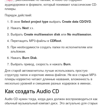
.mp3
аудиодорожки в формате, который понимают классические CD-
плееры.
Порядок действий:
В окне
Select project type
выбрать
Create data CD/DVD
.
Нажать
Next >>
.
Выбрать
Create multisession disk
или
No multisession
.
Перетащить MP3-файлы в
CDRoot
.
При необходимости создать папки по исполнителям или
альбомам.
Нажать
Burn Disk
.
Выбрать привод, скорость и нажать
Burn
.
Для старой автомагнитолы лучше использовать простую
структуру папок и короткие имена файлов. Не все старые MP3-
плееры корректно читают длинные названия, вложенность в
несколько уровней и смешение разных кодировок в именах.
Как создать Audio CD
Audio CD нужен тогда, когда диск должен воспроизводиться как
обычный музыкальный компакт-диск. Это актуально для старых