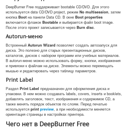
DeepBurner Free поддерживает bootable CD/DVD. Для этого
используется data CD/DVD project, режим
No multisession
, затем
кнопка
Boot
на панели Data CD. В окне
Boot properties
включается флажок
Bootable
и выбирается файл boot image.
После этого проект записывается через
Burn disc
.
Autorun-меню
Встроенный
Autorun Wizard
позволяет создать автозапуск для
диска. Это полезно для старых презентационных дисков,
каталогов, дисков с набором программ или учебных материалов.
В autorun-меню можно использовать форму, кнопки, изображения
и привязки к файлам на диске. Элементы можно перемещать
мышью и редактировать через таблицу параметров.
Print Label
Раздел
Print Label
предназначен для оформления диска и
упаковки. В нем можно создавать labels, covers, inserts и booklets,
добавлять заголовок, текст, изображения и содержимое CD, а
также менять порядок объектов по слоям. Перед печатью
используется
print
preview
, а при необходимости меняется
ориентация страницы в настройках принтера.
Чего нет в DeepBurner Free