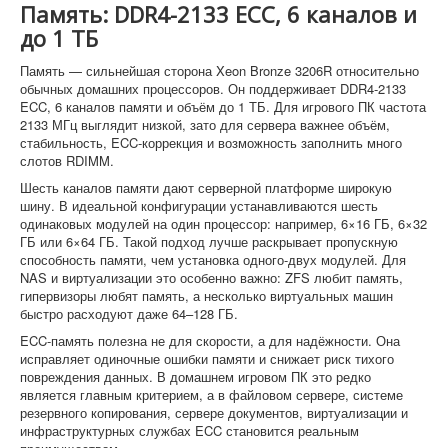
Память: DDR4-2133 ECC, 6 каналов и
до 1 ТБ
Память — сильнейшая сторона Xeon Bronze 3206R относительно
обычных домашних процессоров. Он поддерживает DDR4-2133
ECC, 6 каналов памяти и объём до 1 ТБ. Для игрового ПК частота
2133 МГц выглядит низкой, зато для сервера важнее объём,
стабильность, ECC-коррекция и возможность заполнить много
слотов RDIMM.
Шесть каналов памяти дают серверной платформе широкую
шину. В идеальной конфигурации устанавливаются шесть
одинаковых модулей на один процессор: например, 6×16 ГБ, 6×32
ГБ или 6×64 ГБ. Такой подход лучше раскрывает пропускную
способность памяти, чем установка одного-двух модулей. Для
NAS и виртуализации это особенно важно: ZFS любит память,
гипервизоры любят память, а несколько виртуальных машин
быстро расходуют даже 64–128 ГБ.
ECC-память полезна не для скорости, а для надёжности. Она
исправляет одиночные ошибки памяти и снижает риск тихого
повреждения данных. В домашнем игровом ПК это редко
является главным критерием, а в файловом сервере, системе
резервного копирования, сервере документов, виртуализации и
инфраструктурных службах ECC становится реальным