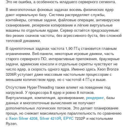
Это не ошибка, а особенность младшего серверного сегмента.
В многопоточных фоновых задачах восемь физических ядер
дают нормальную базу. Система распределяет службы,
контейнеры, сетевые задачи, файловые операции, антивирусное
сканирование, резервное копирование и лёгкие виртуальные
машины по отдельным ядрам. Сервер остаётся предсказуемым:
без резких скачков частоты, без агрессивного буста, без сложной
тепловой динамики.
В однопоточных задачах частота 1,90 ГГц становится главным
ограничением. Веб-панели, некоторые игровые движки, часть
старого серверного ПО, интерактивные приложения, браузерные
задачи, админские консоли и отдельные скрипты чувствуют не
число ядер, а скорость одного ядра. Именно здесь Xeon Bronze
3206R уступает даже массовым настольным процессорам с
меньшим количеством ядер, но с частотой 4 ГГц и выше.
Отсутствие Hyper-Threading также влияет на поведение под
нагрузкой. У процессора 8 ядер и ровно 8 потоков.
Виртуализация, компиляция, архивирование,
рендеринг
, базы
данных и многопоточные вычисления не получают
дополнительных логических потоков. Это делает планирование
проще, но снижает максимальную параллельность по сравнению
с
Xeon Silver 4208
,
Silver 4210R
,
EPYC
7232P и настольными
Ryzen.