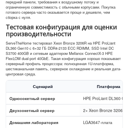
передней панели, требования к воздушному потоку и
ограниченную совместимость с обычными корпусами. Покупка
готового сервера часто оказывается проще и дешевле, чем
сборка с нуля.
Тестовая конфигурация для оценки
производительности
ServeTheHome тестировал Xeon Bronze 3206R на HPE ProLiant
DL360 Gen10 с 6×32 ГБ DDR4-2133 ECC RDIMM, SSD Intel DC
S3700 400GB и сетевым адаптером Mellanox ConnectX-3 HPE
FlexLOM dual-port 40GbE. Такая конфигурация хорошо показывает
серверный профиль процессора: полноценная 1U-платформа,
шестиканальная память, серверное охлаждение и реальная дата-
центровая среда.
Сценарий
Платформа
Односокетный сервер
HPE ProLiant DL360 Ge
Двухсокетный сервер
2× Xeon Bronze 3206R
Домашняя лаборатория
LGA3647-плата