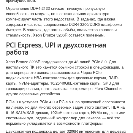
преимуществом.
Ограничение DDR4-2133 снижает пиковую пропускную
способность на модуль, но шестиканальная архитектура
компенсирует часть этого недостатка. В задачах, где важна
задержка и частота, современные DDR4-3200/DDR5-платформы
быстрее. В задачах, где важны объём, количество каналов и
стабильность, Xeon Bronze 3206R остаётся полезным.
PCI Express, UPI и двухсокетная
работа
Xeon Bronze 3206R поддерживает до 48 линий PCIe 3.0. Для
настольного ПК это кажется обычной строкой в спецификации, а
для сервера это основа расширяемости. Через PCIe
подключаются HBA-контроллеры для дисковых корзин, RAID-
карты, NVMe-адаптеры, 10/25/40GbE-сетевые карты, GPU для
транскодирования, платы захвата, контроллеры Fibre Channel и
другие серверные устройства.
PCIe 3.0 уступает PCIe 4.0 и PCIe 5.0 по пропускной способности
на линию, но для многих серверных задач этого хватает. HBA на
8–16 SATA/SAS-дисков, 10GbE-сетевая карта, NVMe под кэш или
системный пул, отдельный контроллер для бэкапов — всё это
нормально укладывается в возможности платформы.
Двухсокетная поддержка делает 3206R интересным для дешёвых