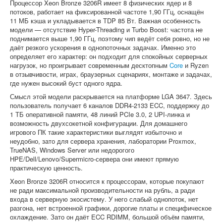
Процессор Xeon Bronze 3206R имеет 8 физических ядер и 8
потоков, работает на фиксированной частоте 1,90 ГГц, оснащён
11 МБ кэша и укладывается в TDP 85 Вт. Важная особенность
модели — отсутствие Hyper-Threading и Turbo Boost: частота не
поднимается выше 1,90 ГГц, поэтому чип ведёт себя ровно, но не
даёт резкого ускорения в однопоточных задачах. Именно это
определяет его характер: он подходит для спокойных серверных
нагрузок, но проигрывает современным десктопным
Core
и Ryzen
в отзывчивости, играх, браузерных сценариях, монтаже и задачах,
где нужен высокий буст одного ядра.
Смысл этой модели раскрывается на платформе LGA 3647. Здесь
пользователь получает 6 каналов DDR4-2133 ECC, поддержку до
1 ТБ оперативной памяти, 48 линий PCIe 3.0, 2 UPI-линка и
возможность двухсокетной конфигурации. Для домашнего
игрового ПК такие характеристики выглядят избыточно и
неудобно, зато для сервера хранения, лаборатории Proxmox,
TrueNAS, Windows Server или недорогого
HPE/Dell/Lenovo/Supermicro-сервера они имеют прямую
практическую ценность.
Xeon Bronze 3206R относится к процессорам, которые покупают
не ради максимальной производительности на рубль, а ради
входа в серверную экосистему. У него слабый однопоток, нет
разгона, нет встроенной графики, дорогие платы и специфическое
охлаждение. Зато он даёт ECC RDIMM, большой объём памяти,