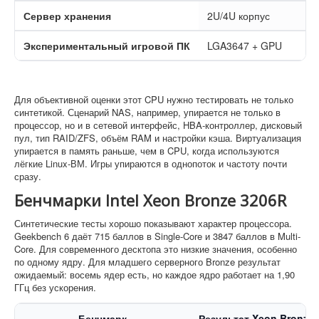
Сервер хранения
2U/4U корпус
Экспериментальный игровой ПК
LGA3647 + GPU
Для объективной оценки этот CPU нужно тестировать не только
синтетикой. Сценарий NAS, например, упирается не только в
процессор, но и в сетевой интерфейс, HBA-контроллер, дисковый
пул, тип RAID/ZFS, объём RAM и настройки кэша. Виртуализация
упирается в память раньше, чем в CPU, когда используются
лёгкие Linux-ВМ. Игры упираются в однопоток и частоту почти
сразу.
Бенчмарки Intel Xeon Bronze 3206R
Синтетические тесты хорошо показывают характер процессора.
Geekbench 6 даёт 715 баллов в Single-Core и 3847 баллов в Multi-
Core. Для современного десктопа это низкие значения, особенно
по одному ядру. Для младшего серверного Bronze результат
ожидаемый: восемь ядер есть, но каждое ядро работает на 1,90
ГГц без ускорения.
Бенчмарк
Результат Xeon Bronze