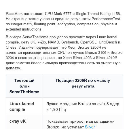
PassMark показывает CPU Mark 6777 и Single Thread Rating 1158.
На странице также указаны средние результаты PerformanceTest
по integer math, floating point, encryption, compression, physics и
extended instructions.
В обзоре ServeTheHome процессор проходит через Linux kernel
compile, c-ray 8K, 7-Zip, NAMD, Sysbench, OpenSSL, UnixBench и
Chess. Издание подчёркивает, что Xeon Bronze 3206R не
является производительным CPU: он лучше Bronze 3106 и Bronze
3204 в некоторых сценариях, но Xeon Silver 4208 и Silver 4210R
дают заметно более сильную производительность за умеренную
доплату.
Тестовый
Позиция 3206R по смыслу
блок
результата
ServeTheHome
Linux kernel
Лучше младших Bronze за счёт 8 ядер
compile
и 1,90 ГГц
c-ray 8K
Показывает прирост над младшими
Bronze, но уступает
Silver