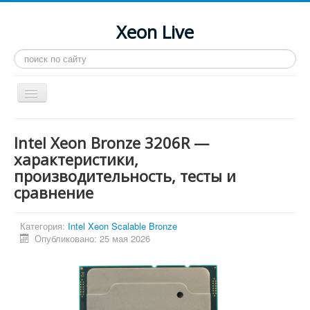
Xeon Live
Искать...
Toggle
Navigation
Главная
Intel Xeon Bronze 3206R —
LGA 2011-3
характеристики,
производительность, тесты и
LGA 2011
сравнение
Процессоры
Инструкции
Категория:
Intel Xeon Scalable Bronze
Опубликовано: 25 мая 2026
Рейтинги
Конференция
Системные программы