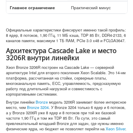
Главное ограничение
Практический минус
Официальные характеристики фиксируют именно такой профиль:
8 ядер, 8 потоков, 1,90 ГГц, 11 МБ кэша, TDP 85 Вт, DDR4-2133, 6
каналов памяти, максимум 1 ТБ RAM, PCIe 3.0 x48 и FCLGA3647.
Архитектура Cascade Lake и место
3206R внутри линейки
Xeon Bronze 3206R построен на Cascade Lake — серверной
архитектуре Intel для второго поколения Xeon Scalable. Это 14-нм
платформа, рассчитанная на стойки, серверные платы,
многоканальную память, ECC, управляемость, предсказуемую
работу под длительной нагрузкой и совместимость с
корпоративными системами.
Внутри линейки
Bronze
модель 3206R занимает более интересное
место, чем
Bronze 3204
. У Bronze 3204 только 6 ядер и 6 потоков,
а у Bronze 3206R уже 8 ядер и 8 потоков при той же базовой
частоте 1,90 ГГц и том же TDP 85 Вт. По сути, это самый
привлекательный младший Bronze для задач, где нужны именно
физические ядра, но бюджет не позволяет перейти на
Xeon Silver
.