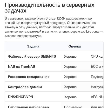
Производительность в серверных
задачах
В серверных задачах Xeon Bronze 3206R раскрывается как
спокойный инфраструктурный процессор. Он не рассчитан на
тяжёлую базу данных, плотную виртуализацию или десятки
активных пользователей в вычислительных сервисах. Его зона —
базовая инфраструктура.
Задача
Оценка
Файловый сервер SMB/NFS
Хорошо
CPU хватае
NAS на TrueNAS
Хорошо
ECC и мно
Резервное копирование
Хорошо
Подходит д
Контроллер домена
Хорошо
Нагрузка 
DNS/DHCP/VPN
Хорошо
AES-NI по
Небольшой веб-сервер
Нормально
Для лёгких