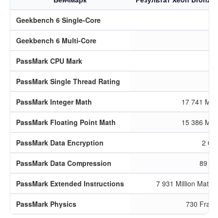
Geekbench 6 Single-Core
Geekbench 6 Multi-Core
PassMark CPU Mark
PassMark Single Thread Rating
PassMark Integer Math
17 741 MO
PassMark Floating Point Math
15 386 MO
PassMark Data Encryption
2 08
PassMark Data Compression
89 14
PassMark Extended Instructions
7 931 Million Matri
PassMark Physics
730 Fram