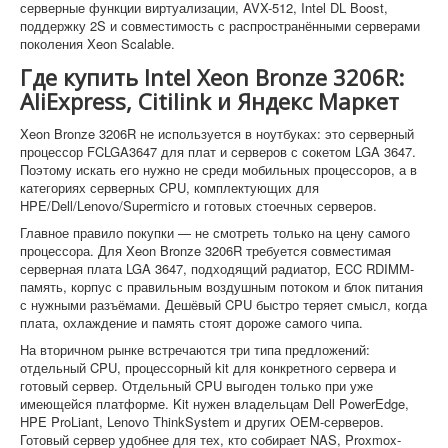
серверные функции виртуализации, AVX-512, Intel DL Boost,
поддержку 2S и совместимость с распространёнными серверами
поколения Xeon Scalable.
Где купить Intel Xeon Bronze 3206R:
AliExpress, Citilink и Яндекс Маркет
Xeon Bronze 3206R не используется в ноутбуках: это серверный
процессор FCLGA3647 для плат и серверов с сокетом LGA 3647.
Поэтому искать его нужно не среди мобильных процессоров, а в
категориях серверных CPU, комплектующих для
HPE/Dell/Lenovo/Supermicro и готовых стоечных серверов.
Главное правило покупки — не смотреть только на цену самого
процессора. Для Xeon Bronze 3206R требуется совместимая
серверная плата LGA 3647, подходящий радиатор, ECC RDIMM-
память, корпус с правильным воздушным потоком и блок питания
с нужными разъёмами. Дешёвый CPU быстро теряет смысл, когда
плата, охлаждение и память стоят дороже самого чипа.
На вторичном рынке встречаются три типа предложений:
отдельный CPU, процессорный kit для конкретного сервера и
готовый сервер. Отдельный CPU выгоден только при уже
имеющейся платформе. Kit нужен владельцам Dell PowerEdge,
HPE ProLiant, Lenovo ThinkSystem и других OEM-серверов.
Готовый сервер удобнее для тех, кто собирает NAS, Proxmox-