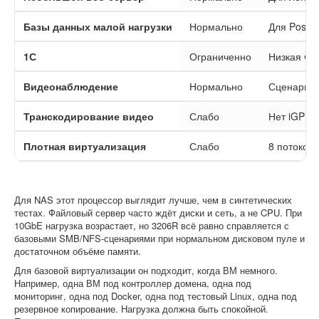
Базы данных малой нагрузки
Нормально
Для Postg
1С
Ограниченно
Низкая ча
Видеонаблюдение
Нормально
Сценарий з
Транскодирование видео
Слабо
Нет iGPU,
Плотная виртуализация
Слабо
8 потоков
Для NAS этот процессор выглядит лучше, чем в синтетических
тестах. Файловый сервер часто ждёт диски и сеть, а не CPU. При
10GbE нагрузка возрастает, но 3206R всё равно справляется с
базовыми SMB/NFS-сценариями при нормальном дисковом пуле и
достаточном объёме памяти.
Для базовой виртуализации он подходит, когда ВМ немного.
Например, одна ВМ под контроллер домена, одна под
мониторинг, одна под Docker, одна под тестовый Linux, одна под
резервное копирование. Нагрузка должна быть спокойной.