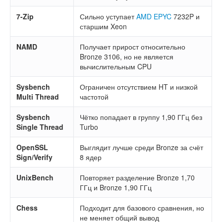
7-Zip
Сильно уступает
AMD EPYC
7232P и
старшим Xeon
NAMD
Получает прирост относительно
Bronze 3106, но не является
вычислительным CPU
Sysbench
Ограничен отсутствием HT и низкой
Multi Thread
частотой
Sysbench
Чётко попадает в группу 1,90 ГГц без
Single Thread
Turbo
OpenSSL
Выглядит лучше среди Bronze за счёт
Sign/Verify
8 ядер
UnixBench
Повторяет разделение Bronze 1,70
ГГц и Bronze 1,90 ГГц
Chess
Подходит для базового сравнения, но
не меняет общий вывод