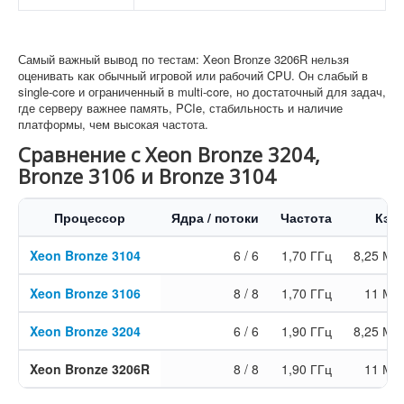
Самый важный вывод по тестам: Xeon Bronze 3206R нельзя
оценивать как обычный игровой или рабочий CPU. Он слабый в
single-core и ограниченный в multi-core, но достаточный для задач,
где серверу важнее память, PCIe, стабильность и наличие
платформы, чем высокая частота.
Сравнение с Xeon Bronze 3204,
Bronze 3106 и Bronze 3104
Процессор
Ядра / потоки
Частота
Кэш
Xeon Bronze 3104
6 / 6
1,70 ГГц
8,25 МБ
Xeon Bronze 3106
8 / 8
1,70 ГГц
11 МБ
Xeon Bronze 3204
6 / 6
1,90 ГГц
8,25 МБ
Xeon Bronze 3206R
8 / 8
1,90 ГГц
11 МБ