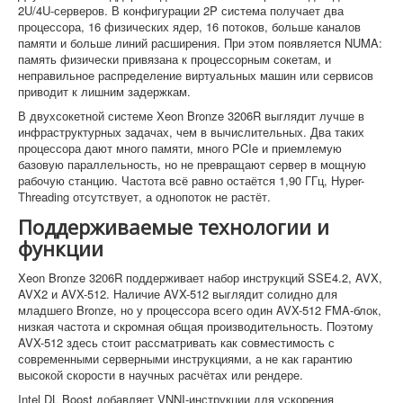
2U/4U-серверов. В конфигурации 2P система получает два
процессора, 16 физических ядер, 16 потоков, больше каналов
памяти и больше линий расширения. При этом появляется NUMA:
память физически привязана к процессорным сокетам, и
неправильное распределение виртуальных машин или сервисов
приводит к лишним задержкам.
В двухсокетной системе Xeon Bronze 3206R выглядит лучше в
инфраструктурных задачах, чем в вычислительных. Два таких
процессора дают много памяти, много PCIe и приемлемую
базовую параллельность, но не превращают сервер в мощную
рабочую станцию. Частота всё равно остаётся 1,90 ГГц, Hyper-
Threading отсутствует, а однопоток не растёт.
Поддерживаемые технологии и
функции
Xeon Bronze 3206R поддерживает набор инструкций SSE4.2, AVX,
AVX2 и AVX-512. Наличие AVX-512 выглядит солидно для
младшего Bronze, но у процессора всего один AVX-512 FMA-блок,
низкая частота и скромная общая производительность. Поэтому
AVX-512 здесь стоит рассматривать как совместимость с
современными серверными инструкциями, а не как гарантию
высокой скорости в научных расчётах или рендере.
Intel DL Boost добавляет VNNI-инструкции для ускорения