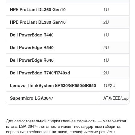
HPE ProLiant DL360 Gen10
1U
HPE ProLiant DL380 Gen10
2U
Dell PowerEdge R440
1U
Dell PowerEdge R540
2U
Dell PowerEdge R640
1U
Dell PowerEdge R740/R740xd
2U
Lenovo ThinkSystem SR530/SR550/SR650
1U/2U
Supermicro LGA3647
ATX/EEB/серве
Для самостоятельной сборки главная сложность — материнская
плата. LGA 3647-платы часто имеют нестандартные габариты,
серверные требования к питанию, специфические разъёмы