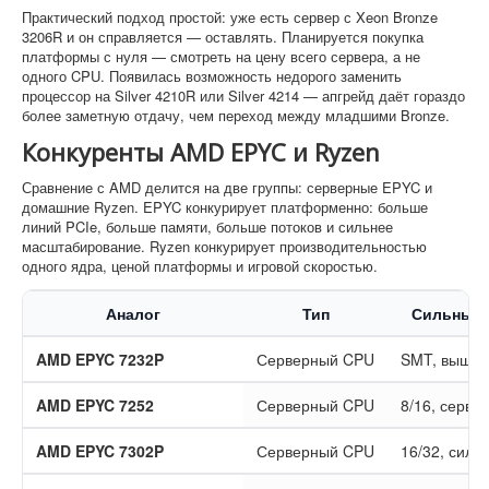
Практический подход простой: уже есть сервер с Xeon Bronze
3206R и он справляется — оставлять. Планируется покупка
платформы с нуля — смотреть на цену всего сервера, а не
одного CPU. Появилась возможность недорого заменить
процессор на Silver 4210R или Silver 4214 — апгрейд даёт гораздо
более заметную отдачу, чем переход между младшими Bronze.
Конкуренты AMD EPYC и Ryzen
Сравнение с AMD делится на две группы: серверные EPYC и
домашние Ryzen. EPYC конкурирует платформенно: больше
линий PCIe, больше памяти, больше потоков и сильнее
масштабирование. Ryzen конкурирует производительностью
одного ядра, ценой платформы и игровой скоростью.
Аналог
Тип
Сильные 
AMD EPYC 7232P
Серверный CPU
SMT, выше п
AMD EPYC 7252
Серверный CPU
8/16, серве
AMD EPYC 7302P
Серверный CPU
16/32, силь