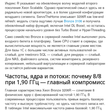
Индекс R указывает на обновлённую волну моделей второго
поколения Xeon Scalable. Однако практический смысл здесь не в
радикально новой архитектуре, а в более удачной конфигурации
младшего сегмента. ServeTheHome описывает 3206R как low-end
refresh: модель стала ощутимо лучше
Bronze 3106
и получила
обновлённый набор функций, включая Intel DL Boost, но осталась
процессором начального уровня без Turbo Boost и Hyper-Threading.
Само семейство Bronze в серверной линейке Intel выполняет роль
входного билета в платформу. Такие CPU ставят в серверы, где
вычислительная мощность не является главным узким местом.
Для базы 1С с большим числом активных пользователей он
слабый, для тяжёлого SQL — слабый, для рендера — слабый.
Для NAS, файлового шлюза, систем мониторинга, резервного
копирования, небольшой виртуализации и серверной лаборатории
он остаётся рабочим вариантом.
Частоты, ядра и потоки: почему 8/8
при 1,90 ГГц — главный компромисс
Главная характеристика Xeon Bronze 3206R — сочетание 8
физических ядер с фиксированной частотой 1,90 ГГц. В
современных процессорах пользователь привык видеть базовую
частоту и высокую турбочастоту, но здесь частотного запаса нет.
В таблицах Intel максимальная частота равна базовой: 1,90 ГГц.