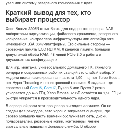
узел или систему резервного копирования с нуля.
Краткий вывод для тех, кто
выбирает процессор
Xeon Bronze 3206R стоит брать для недорогого сервера, NAS,
лаборатории виртуализации, файлового хранилища, резервного
копирования, контроллера инфраструктуры или апгрейда уже
имеющейся LGA 3647-платформы. Его сильные стороны —
серверная память ECC RDIMM, 6 каналов памяти, большой
допустимый объём RAM, 48 линий PCIe 3.0 и работа в
двухсокетных конфигурациях.
Для игр, монтажа, универсального домашнего ПК, тяжёлого
рендера и современных рабочих станций это слабый выбор. У
модели низкая фиксированная частота 1,90 ГГц, нет Turbo Boost,
нет Hyper-Threading и нет встроенной графики. В задачах, где
современный
Core i5
,
Core i7
, Ryzen 5 или Ryzen 7 резко
ускоряется до 4–5 ГГц, Xeon Bronze 3206R остаётся на 1,90 ГГц и
быстро упирается в производительность одного ядра.
В серверной роли этот процессор выглядит логичнее. Он не
создан для рекордов, зато хорошо закрывает сценарии, где
сервер большую часть времени обслуживает сеть, диски,
пользователей, резервные копии, контейнеры, лёгкие
виртуальные машины и фоновые службы. В обзоре