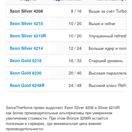
Xeon Silver 4208
8 / 16
Выше за счёт Turbo
Xeon Silver 4210
10 / 20
Выше и гибче
Xeon Silver 4210R
10 / 20
Улучшенный refresh-в
Xeon Silver 4214
12 / 24
Больше ядер и потоко
Xeon Gold 5218
16 / 32
Старший уровень
Xeon Gold 6230
20 / 40
Высокая параллельно
Xeon Gold 6248R
24 / 48
Высокий класс Refres
ServeTheHome прямо выделяет Xeon Silver 4208 и Silver 4210R
как более производительные альтернативы при умеренном
увеличении стоимости. При этом Bronze 3206R остаётся
полезным в серверах, где минимальная цена важнее
производительности.