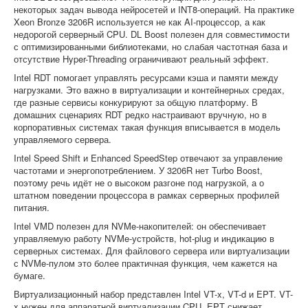
некоторых задач вывода нейросетей и INT8-операций. На практике
Xeon Bronze 3206R используется не как AI-процессор, а как
недорогой серверный CPU. DL Boost полезен для совместимости
с оптимизированными библиотеками, но слабая частотная база и
отсутствие Hyper-Threading ограничивают реальный эффект.
Intel RDT помогает управлять ресурсами кэша и памяти между
нагрузками. Это важно в виртуализации и контейнерных средах,
где разные сервисы конкурируют за общую платформу. В
домашних сценариях RDT редко настраивают вручную, но в
корпоративных системах такая функция вписывается в модель
управляемого сервера.
Intel Speed Shift и Enhanced SpeedStep отвечают за управление
частотами и энергопотреблением. У 3206R нет Turbo Boost,
поэтому речь идёт не о высоком разгоне под нагрузкой, а о
штатном поведении процессора в рамках серверных профилей
питания.
Intel VMD полезен для NVMe-накопителей: он обеспечивает
управляемую работу NVMe-устройств, hot-plug и индикацию в
серверных системах. Для файлового сервера или виртуализации
с NVMe-пулом это более практичная функция, чем кажется на
бумаге.
Виртуализационный набор представлен Intel VT-x, VT-d и EPT. VT-
x нужен для аппаратной виртуализации CPU, EPT снижает