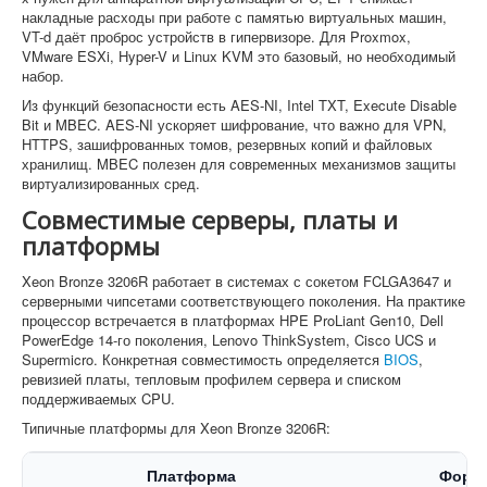
накладные расходы при работе с памятью виртуальных машин,
VT-d даёт проброс устройств в гипервизоре. Для Proxmox,
VMware ESXi, Hyper-V и Linux KVM это базовый, но необходимый
набор.
Из функций безопасности есть AES-NI, Intel TXT, Execute Disable
Bit и MBEC. AES-NI ускоряет шифрование, что важно для VPN,
HTTPS, зашифрованных томов, резервных копий и файловых
хранилищ. MBEC полезен для современных механизмов защиты
виртуализированных сред.
Совместимые серверы, платы и
платформы
Xeon Bronze 3206R работает в системах с сокетом FCLGA3647 и
серверными чипсетами соответствующего поколения. На практике
процессор встречается в платформах HPE ProLiant Gen10, Dell
PowerEdge 14-го поколения, Lenovo ThinkSystem, Cisco UCS и
Supermicro. Конкретная совместимость определяется
BIOS
,
ревизией платы, тепловым профилем сервера и списком
поддерживаемых CPU.
Типичные платформы для Xeon Bronze 3206R:
Платформа
Форм