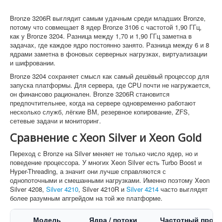
Bronze 3206R выглядит самым удачным среди младших Bronze,
потому что совмещает 8 ядер Bronze 3106 с частотой 1,90 ГГц,
как у Bronze 3204. Разница между 1,70 и 1,90 ГГц заметна в
задачах, где каждое ядро постоянно занято. Разница между 6 и 8
ядрами заметна в фоновых серверных нагрузках, виртуализации
и шифровании.
Bronze 3204 сохраняет смысл как самый дешёвый процессор для
запуска платформы. Для сервера, где CPU почти не нагружается,
он финансово рационален. Bronze 3206R становится
предпочтительнее, когда на сервере одновременно работают
несколько служб, лёгкие ВМ, резервное копирование, ZFS,
сетевые задачи и мониторинг.
Сравнение с Xeon Silver и Xeon Gold
Переход с Bronze на Silver меняет не только число ядер, но и
поведение процессора. У многих Xeon Silver есть Turbo Boost и
Hyper-Threading, а значит они лучше справляются с
однопоточными и смешанными нагрузками. Именно поэтому Xeon
Silver 4208,
Silver 4210
, Silver 4210R и
Silver 4214
часто выглядят
более разумным апгрейдом на той же платформе.
Модель
Ядра / потоки
Частотный проф