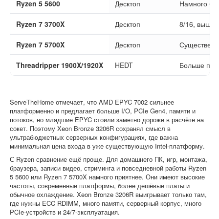
Ryzen 5 5600
Десктоп
Намного быс
Ryzen 7 3700X
Десктоп
8/16, выше 
Ryzen 7 5700X
Десктоп
Существенно
Threadripper 1900X/1920X
HEDT
Больше пото
ServeTheHome отмечает, что AMD EPYC 7002 сильнее
платформенно и предлагает больше I/O, PCIe Gen4, памяти и
потоков, но младшие EPYC стоили заметно дороже в расчёте на
сокет. Поэтому Xeon Bronze 3206R сохранял смысл в
ультрабюджетных серверных конфигурациях, где важна
минимальная цена входа в уже существующую Intel-платформу.
С Ryzen сравнение ещё проще. Для домашнего ПК, игр, монтажа,
браузера, записи видео, стриминга и повседневной работы Ryzen
5 5600 или Ryzen 7 5700X намного приятнее. Они имеют высокие
частоты, современные платформы, более дешёвые платы и
обычное охлаждение. Xeon Bronze 3206R выигрывает только там,
где нужны ECC RDIMM, много памяти, серверный корпус, много
PCIe-устройств и 24/7-эксплуатация.