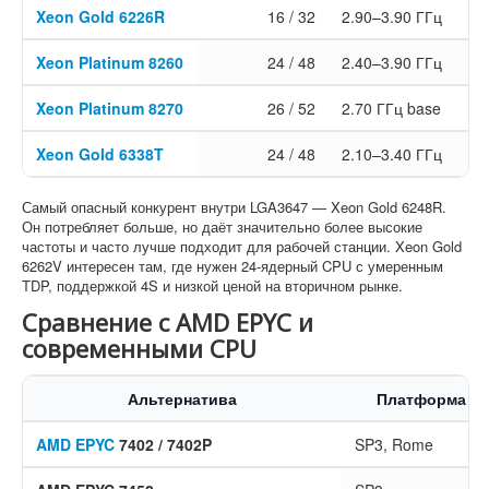
Xeon Gold 6226R
16 / 32
2.90–3.90 ГГц
Xeon Platinum 8260
24 / 48
2.40–3.90 ГГц
35
Xeon Platinum 8270
26 / 52
2.70 ГГц base
35
Xeon Gold 6338T
24 / 48
2.10–3.40 ГГц
Самый опасный конкурент внутри LGA3647 — Xeon Gold 6248R.
Он потребляет больше, но даёт значительно более высокие
частоты и часто лучше подходит для рабочей станции. Xeon Gold
6262V интересен там, где нужен 24-ядерный CPU с умеренным
TDP, поддержкой 4S и низкой ценой на вторичном рынке.
Сравнение с AMD EPYC и
современными CPU
Альтернатива
Платформа
AMD EPYC
7402 / 7402P
SP3, Rome