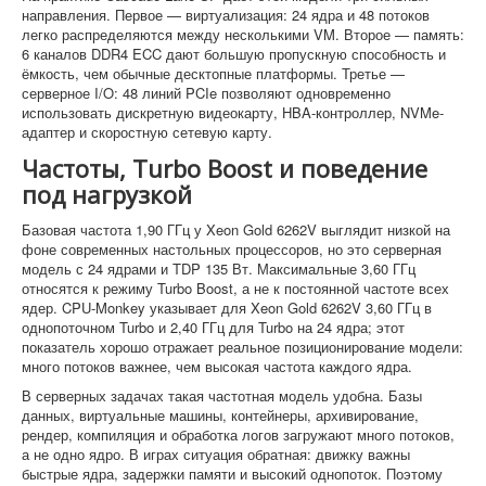
направления. Первое — виртуализация: 24 ядра и 48 потоков
легко распределяются между несколькими VM. Второе — память:
6 каналов DDR4 ECC дают большую пропускную способность и
ёмкость, чем обычные десктопные платформы. Третье —
серверное I/O: 48 линий PCIe позволяют одновременно
использовать дискретную видеокарту, HBA-контроллер, NVMe-
адаптер и скоростную сетевую карту.
Частоты, Turbo Boost и поведение
под нагрузкой
Базовая частота 1,90 ГГц у Xeon Gold 6262V выглядит низкой на
фоне современных настольных процессоров, но это серверная
модель с 24 ядрами и TDP 135 Вт. Максимальные 3,60 ГГц
относятся к режиму Turbo Boost, а не к постоянной частоте всех
ядер. CPU-Monkey указывает для Xeon Gold 6262V 3,60 ГГц в
однопоточном Turbo и 2,40 ГГц для Turbo на 24 ядра; этот
показатель хорошо отражает реальное позиционирование модели:
много потоков важнее, чем высокая частота каждого ядра.
В серверных задачах такая частотная модель удобна. Базы
данных, виртуальные машины, контейнеры, архивирование,
рендер, компиляция и обработка логов загружают много потоков,
а не одно ядро. В играх ситуация обратная: движку важны
быстрые ядра, задержки памяти и высокий однопоток. Поэтому