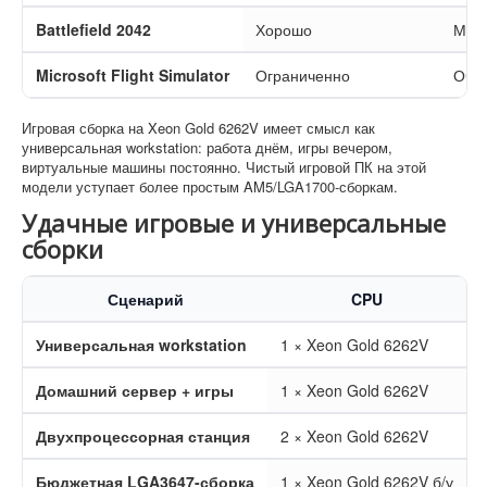
Battlefield 2042
Хорошо
Мног
Microsoft Flight Simulator
Ограниченно
Очен
Игровая сборка на Xeon Gold 6262V имеет смысл как
универсальная workstation: работа днём, игры вечером,
виртуальные машины постоянно. Чистый игровой ПК на этой
модели уступает более простым AM5/LGA1700-сборкам.
Удачные игровые и универсальные
сборки
Сценарий
CPU
Универсальная workstation
1 × Xeon Gold 6262V
Домашний сервер + игры
1 × Xeon Gold 6262V
Двухпроцессорная станция
2 × Xeon Gold 6262V
Бюджетная LGA3647-сборка
1 × Xeon Gold 6262V б/у