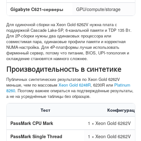
Gigabyte C621-серверы
GPU/compute/storage
Для одиночной сборки на Xeon Gold 6262V нужна плата с
поддержкой Cascade Lake-SP, 6-канальной памяти и TDP 135 Вт.
Для 2P-сборки нужны два одинаковых процессора или
совместимая пара, одинаковые профили памяти и корректная
NUMA-настройка. Для 4P-платформы лучше использовать
фирменный сервер, потому что питание, BIOS, UPI-топология и
охлаждение становятся намного сложнее.
Производительность в синтетике
Публичных синтетических результатов по Xeon Gold 6262V
меньше, чем по массовым
Xeon Gold 6248R
, 6230R или
Platinum
8260
. Поэтому важнее опираться на подтверждённые результаты,
а не на усреднённые таблицы без образцов.
Тест
Конфигурация
PassMark CPU Mark
1 × Xeon Gold 6262V
PassMark Single Thread
1 × Xeon Gold 6262V