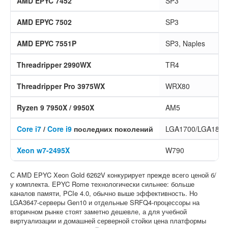
AMD EPYC 7452
SP3
AMD EPYC 7502
SP3
AMD EPYC 7551P
SP3, Naples
Threadripper 2990WX
TR4
Threadripper Pro 3975WX
WRX80
Ryzen 9 7950X / 9950X
AM5
Core i7
/
Core i9
последних поколений
LGA1700/LGA1851
Xeon w7-2495X
W790
С AMD EPYC Xeon Gold 6262V конкурирует прежде всего ценой б/
у комплекта. EPYC Rome технологически сильнее: больше
каналов памяти, PCIe 4.0, обычно выше эффективность. Но
LGA3647-серверы Gen10 и отдельные SRFQ4-процессоры на
вторичном рынке стоят заметно дешевле, а для учебной
виртуализации и домашней серверной стойки цена платформы