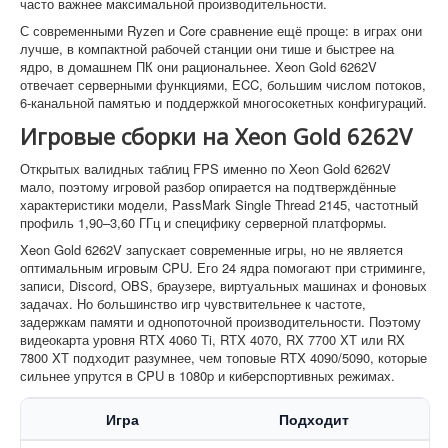
часто важнее максимальной производительности.
С современными Ryzen и Core сравнение ещё проще: в играх они
лучше, в компактной рабочей станции они тише и быстрее на
ядро, в домашнем ПК они рациональнее. Xeon Gold 6262V
отвечает серверными функциями, ECC, большим числом потоков,
6-канальной памятью и поддержкой многосокетных конфигураций.
Игровые сборки на Xeon Gold 6262V
Открытых валидных таблиц FPS именно по Xeon Gold 6262V
мало, поэтому игровой разбор опирается на подтверждённые
характеристики модели, PassMark Single Thread 2145, частотный
профиль 1,90–3,60 ГГц и специфику серверной платформы.
Xeon Gold 6262V запускает современные игры, но не является
оптимальным игровым CPU. Его 24 ядра помогают при стриминге,
записи, Discord, OBS, браузере, виртуальных машинах и фоновых
задачах. Но большинство игр чувствительнее к частоте,
задержкам памяти и однопоточной производительности. Поэтому
видеокарта уровня RTX 4060 Ti, RTX 4070, RX 7700 XT или RX
7800 XT подходит разумнее, чем топовые RTX 4090/5090, которые
сильнее упрутся в CPU в 1080p и киберспортивных режимах.
Игра
Подходит