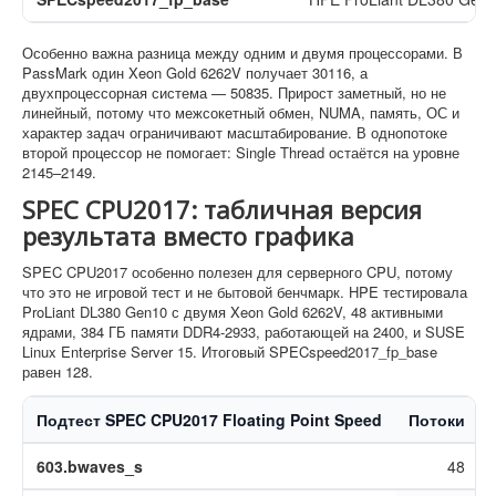
Особенно важна разница между одним и двумя процессорами. В
PassMark один Xeon Gold 6262V получает 30116, а
двухпроцессорная система — 50835. Прирост заметный, но не
линейный, потому что межсокетный обмен, NUMA, память, ОС и
характер задач ограничивают масштабирование. В однопотоке
второй процессор не помогает: Single Thread остаётся на уровне
2145–2149.
SPEC CPU2017: табличная версия
результата вместо графика
SPEC CPU2017 особенно полезен для серверного CPU, потому
что это не игровой тест и не бытовой бенчмарк. HPE тестировала
ProLiant DL380 Gen10 с двумя Xeon Gold 6262V, 48 активными
ядрами, 384 ГБ памяти DDR4-2933, работающей на 2400, и SUSE
Linux Enterprise Server 15. Итоговый SPECspeed2017_fp_base
равен 128.
Подтест SPEC CPU2017 Floating Point Speed
Потоки
603.bwaves_s
48