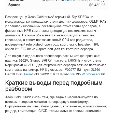
Spares
$6 480.98
Разброс цен у Xeon Gold 6262V огромный. Б/у SRFQ4 на
международных площадках стоит десятки долларов, OEM/TRAY
у специализированных поставщиков стоит сотни долларов, а
фирменные HPE-комплекты доходят до нескольких тысяч
долларов. Разница объясняется не производительностью
кристалла, а типом поставки: голый CPU без радиатора,
проверенный refurbished, open box, комплект с heatsink, HPE
option kit, FIO kit или spare part для конкретного сервера.
Для покупки отдельного процессора важны четыре признака:
надпись 6262V, S-spec SRFQ4, частота 1.90GHz и отсутствие
маркировки QS/ES. Для фирменного сервера важнее парт-номер
комплекта: например, HPE указывает P02977-B21 для DL560
Gen10 Intel
Xeon
-Gold 6262V 1.9 GHz/24-
core
/135
W
processor
kit.
Краткие выводы перед подробным
разбором
Xeon Gold 6262V силён там, где задача масштабируется по
потокам и хорошо ложится на серверную платформу.
Виртуальные машины, базы данных, контейнеры, архивирование,
рендер, компиляция, CI/CD, терминальные сессии, аналитика