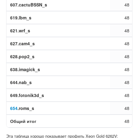
607.cactuBSSN_s
48
619.lbm_s
48
621.wrf_s
48
627.cam4_s
48
628.pop2_s
48
638.imagick_s
48
644.nab_s
48
649.fotonik3d_s
48
654
.roms_s
48
Общий итог
48
Эта таблица хорошо показывает профиль Xeon Gold 6262V: