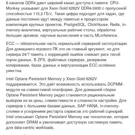
6 каналов DDR4 дают широкий канал доступа к памяти. CPU-
Monkey указывает для Xeon Gold 6262V DDR4-2400 с пропускной
способностью 115,2 ГБ/с. Такая цифра подходит для задач, где
данные постоянно идут между памятью и процессором:
компиляция крупных проектов, PostgreSQL, ClickHouse, Redis, in-
memory-аналитика, виртуальные рабочие столы, обработка
больших архивов, научные вычисления и часть ML-inference.
ECC — обязательная часть нормальной серверной эксплуатации.
Для домашнего игрового ПК это не главный аргумент, но для
сервера 24/7 память с коррекцией ошибок снижает риск тихой
порчи данных. В ZFS, файловых серверах, резервном
копировании, базах данных и виртуализации ECC особенно
уместна.
Intel Optane Persistent Memory у Xeon Gold 6262V
поддерживается. Это даёт возможность использовать DCPMM-
модули на совместимой платформе. Для домашней сборки
Optane Persistent Memory редко становится рациональным
выбором из-за цены, совместимости и сложности настройки. Для
серверов с большими базами данных, SAP HANA, in-memory-
слоями и ускорением рестарта сервисов это рабочий сценарий.
Intel описывает Optane Persistent Memory как технологию, которая
дополняет DRAM и увеличивает доступную системную память
для data-centric workloads.