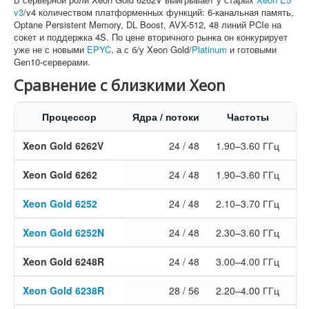
v3
/v4 количеством платформенных функций: 6-канальная память,
Optane Persistent Memory, DL Boost, AVX-512, 48 линий PCIe на
сокет и поддержка 4S. По цене вторичного рынка он конкурирует
уже не с новыми
EPYC
, а с б/у Xeon Gold/
Platinum
и готовыми
Gen10-серверами.
Сравнение с близкими Xeon
Процессор
Ядра / потоки
Частоты
Xeon Gold 6262V
24 / 48
1.90–3.60 ГГц
Xeon Gold 6262
24 / 48
1.90–3.60 ГГц
Xeon Gold 6252
24 / 48
2.10–3.70 ГГц
35
Xeon Gold 6252N
24 / 48
2.30–3.60 ГГц
35
Xeon Gold 6248R
24 / 48
3.00–4.00 ГГц
35
Xeon Gold 6238R
28 / 56
2.20–4.00 ГГц
3