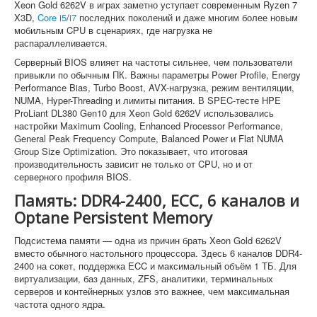
Xeon Gold 6262V в играх заметно уступает современным Ryzen 7
X3D,
Core i5
/
i7
последних поколений и даже многим более новым
мобильным CPU в сценариях, где нагрузка не
распараллеливается.
Серверный BIOS влияет на частоты сильнее, чем пользователи
привыкли по обычным ПК. Важны параметры Power Profile, Energy
Performance Bias, Turbo Boost, AVX-нагрузка, режим вентиляции,
NUMA, Hyper-Threading и лимиты питания. В SPEC-тесте HPE
ProLiant DL380 Gen10 для Xeon Gold 6262V использовались
настройки Maximum Cooling, Enhanced Processor Performance,
General Peak Frequency Compute, Balanced Power и Flat NUMA
Group Size Optimization. Это показывает, что итоговая
производительность зависит не только от CPU, но и от
серверного профиля BIOS.
Память: DDR4-2400, ECC, 6 каналов и
Optane Persistent Memory
Подсистема памяти — одна из причин брать Xeon Gold 6262V
вместо обычного настольного процессора. Здесь 6 каналов DDR4-
2400 на сокет, поддержка ECC и максимальный объём 1 ТБ. Для
виртуализации, баз данных, ZFS, аналитики, терминальных
серверов и контейнерных узлов это важнее, чем максимальная
частота одного ядра.