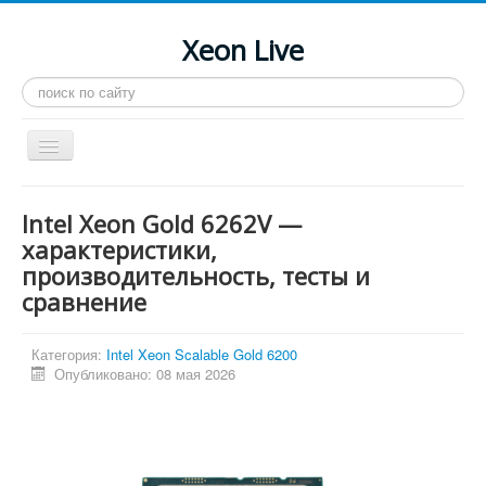
Xeon Live
Искать...
Toggle
Navigation
Главная
Intel Xeon Gold 6262V —
LGA 2011-3
характеристики,
производительность, тесты и
LGA 2011
сравнение
Процессоры
Инструкции
Категория:
Intel Xeon Scalable Gold 6200
Опубликовано: 08 мая 2026
Рейтинги
Конференция
Системные программы