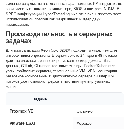
сильные результаты в отдельных параллельных FP-нагрузках, но
зависимость от памяти, компилятора, BIOS и настроек NUMA. В
SPEC-конфигурации Hyper-Threading был отключён, поэтому тест
использовал 48 потоков как 48 физических ядер двух
процессоров.
Производительность в серверных
задачах
Для виртуализации Xeon Gold 6262V подходит лучше, чем для
интерактивного десктопа. В одном сокете 24 ядра и 48 потоков
дают возможность разнести роли: контроллер домена, база
данных, GitLab, CI runner, тестовые стенды, Docker/Kubernetes-
узлы, файловые сервисы, терминальные VM, VPN, мониторинг,
резервное копирование. В двухсокетном сервере 48 ядер и 96
потоков уже позволяют держать плотный пул виртуальных
машин.
Задача
О
Proxmox VE
Отлично
VMware ESXi
Хорошо