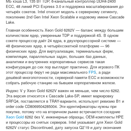
МБ кэша L3, 135 Вт TDP, 6-канальный контроллер DDR4-2400
ECC, 48 линий PCI Express 3.0 и поддержка масштабирования до
четырёх сокетов. Intel относит модель к серверному сегменту,
поколению 2nd Gen Intel Xeon Scalable и кодовому имени Cascade
Lake.
Главная особенность Xeon Gold 6262V — баланс между большим
количеством ядер, умеренным TDP и поддержкой 4S. В одном
сокете процессор даёт 24 ядра, в двухпроцессорной системе —
48 физических ядер, в четырёхсокетной платформе — 96
физических ядер. Для виртуализации, терминальных ферм,
компиляции, параллельных задач, больших баз данных,
аналитики и внутренних корпоративных сервисов такая
конфигурация до сих пор выглядит практично. Для игрового ПК
этот процессор берут не ради максимального
FPS
, а ради
дешёвой многопоточности, серверной памяти ECC и возможности
собрать рабочую станцию на бывшем корпоративном железе.
Индекс V у Xeon Gold 6262V важен не меньше, чем число 6262.
Эта версия относится к Cascade Lake-SP, имеет маркировку
SRFQ4, поставляется в TRAY-варианте, использует ревизию B1 и
order code CD8069504285004. Эти идентификаторы нужны при
покупке, потому что на вторичном рынке встречаются соседние
Xeon Gold
6262 без V, инженерные образцы, OEM-комплекты HPE
и процессоры из снятых серверов. Intel указывает для Xeon Gold
6262V статус Discontinued, дату запуска Q2’19 и дату окончания