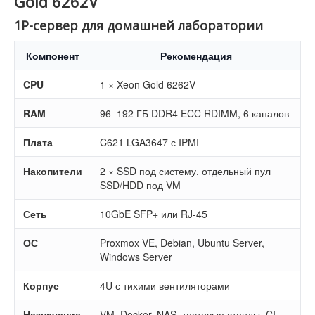
Gold 6262V
1P-сервер для домашней лаборатории
Компонент
Рекомендация
CPU
1 × Xeon Gold 6262V
RAM
96–192 ГБ DDR4 ECC RDIMM, 6 каналов
Плата
C621 LGA3647 с IPMI
Накопители
2 × SSD под систему, отдельный пул
SSD/HDD под VM
Сеть
10GbE SFP+ или RJ-45
ОС
Proxmox VE, Debian, Ubuntu Server,
Windows Server
Корпус
4U с тихими вентиляторами
Назначение
VM, Docker, NAS, тестовые стенды, CI