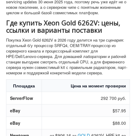
servicing updates 30 июня 2025 года, поэтому речь уже идёт не о
новом поколении, а о серверном чипе с понятным жизненным
циклом и большой базой совместимых платформ.
Где купить Xeon Gold 6262V: цены,
ссылки и варианты поставки
Покупка Xeon Gold 6262V в 2026 году делится на три сценария:
отдельный б/у процессор SRFQ4, OEM/TRAY-процессор из
серверного канала и процессорный комплект для
HPE/Dell/Lenovo-сервера. Для домашней лаборатории и рабочей
станции выгоднее смотреть отдельный CPU, а для фирменного
сервера нужен совместимый kit с правильным радиатором, парт-
номером и поддержкой конкретной модели сервера.
Площадка
Цена на момент проверки
ServerFlow
292 700 руб.
eBay
$57.95
eBay
$88.00
Newtown
от $906.16 за
GOLD
-6262V, HPE kit до