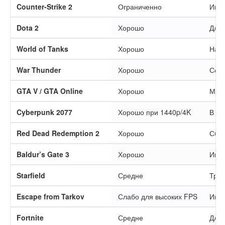
Counter-Strike 2
Ограниченно
Игра
Dota 2
Хорошо
Для 
World of Tanks
Хорошо
Нагр
War Thunder
Хорошо
Серв
GTA V / GTA Online
Хорошо
Мног
Cyberpunk 2077
Хорошо при 1440p/4K
В вы
Red Dead Redemption 2
Хорошо
Сбал
Baldur’s Gate 3
Хорошо
Игра
Starfield
Средне
Треб
Escape from Tarkov
Слабо для высоких FPS
Игра
Fortnite
Средне
Для 