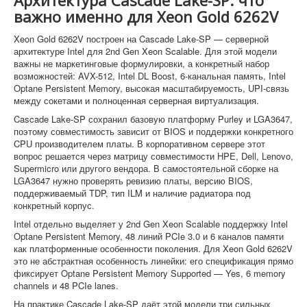
Архитектура Cascade Lake-SP: что
важно именно для Xeon Gold 6262V
Xeon Gold 6262V построен на Cascade Lake-SP — серверной
архитектуре Intel для 2nd Gen Xeon Scalable. Для этой модели
важны не маркетинговые формулировки, а конкретный набор
возможностей: AVX-512, Intel DL Boost, 6-канальная память, Intel
Optane Persistent Memory, высокая масштабируемость, UPI-связь
между сокетами и полноценная серверная виртуализация.
Cascade Lake-SP сохранил базовую платформу Purley и LGA3647,
поэтому совместимость зависит от BIOS и поддержки конкретного
CPU производителем платы. В корпоративном сервере этот
вопрос решается через матрицу совместимости HPE, Dell, Lenovo,
Supermicro или другого вендора. В самостоятельной сборке на
LGA3647 нужно проверять ревизию платы, версию BIOS,
поддерживаемый TDP, тип ILM и наличие радиатора под
конкретный корпус.
Intel отдельно выделяет у 2nd Gen Xeon Scalable поддержку Intel
Optane Persistent Memory, 48 линий PCIe 3.0 и 6 каналов памяти
как платформенные особенности поколения. Для Xeon Gold 6262V
это не абстрактная особенность линейки: его спецификация прямо
фиксирует Optane Persistent Memory Supported — Yes, 6 memory
channels и 48 PCIe lanes.
На практике Cascade Lake-SP даёт этой модели три сильных