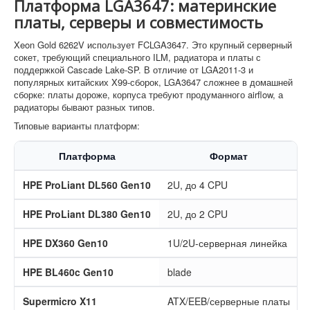
Платформа LGA3647: материнские
платы, серверы и совместимость
Xeon Gold 6262V использует FCLGA3647. Это крупный серверный
сокет, требующий специального ILM, радиатора и платы с
поддержкой Cascade Lake-SP. В отличие от LGA2011-3 и
популярных китайских X99-сборок, LGA3647 сложнее в домашней
сборке: платы дороже, корпуса требуют продуманного airflow, а
радиаторы бывают разных типов.
Типовые варианты платформ:
Платформа
Формат
HPE ProLiant DL560 Gen10
2U, до 4 CPU
HPE ProLiant DL380 Gen10
2U, до 2 CPU
HPE DX360 Gen10
1U/2U-серверная линейка
HPE BL460c Gen10
blade
Supermicro X11
ATX/EEB/серверные платы