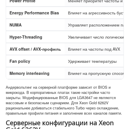
Power Profile
Меняет приоритет частоты и э
Energy Performance Bias
Влияет на агрессивность буста
NUMA
Управляет расположением памя
Hyper-Threading
Увеличивает число логических 
AVX offset / AVX-профиль
Влияет на частоты под AVX
Fan policy
Удерживает температуры
Memory interleaving
Влияет на пропускную способн
Андервольтинг на серверной платформе зависит от BIOS и
микрокода. В корпоративных платах такие настройки часто
закрыты. Модифицированные BIOS для LGA3647 не являются
массовым и безопасным сценарием. Для Xeon Gold 6262V
рациональнее добиваться стабильного Turbo через охлаждение,
правильные профили питания и заполнение всех каналов памяти.
Серверные конфигурации на Xeon