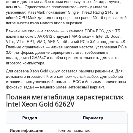
логов и домашние лаборатории используют его 24 ядра лучше,
чем игры. Однопоточная производительность у модели
умеренная: PassMark показывает Single Thread Rating 2145, а
общий CPU Mark для одного процессора равен 30116 при высокой
погрешности из-за малого числа образцов.
Важнейшие сильные стороны — 6 каналов DDR4 ECC, до 1 ТБ
памяти на сокет, AVX-512 с двумя FMA-блоками, Intel DL Boost,
VT-x, VT-
d
, EPT, VMD, AES-NI, 48 линий PCIe 3.0 и поддержка 4S.
Главные ограничения — низкая базовая частота, устаревшая PCIe
3.0-платформа, дорогие серверные платы, требования к
охлаждению LGA3647 и слабая привлекательность для чисто
игрового компьютера.
Для сервера Xeon Gold 6262V остаётся рабочим решением. Для
домашнего игрового ПК это компромиссный выбор. Для рабочей
станции с виртуализацией, памятью ECC и большим количеством
фоновых задач — намного более интересный вариант.
Полная мегатаблица характеристик
Intel Xeon Gold 6262V
Раздел
Параметр
Идентификация
Полное название