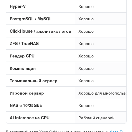
Hyper-V
Хорошо
PostgreSQL / MySQL
Хорошо
ClickHouse / аналитика логов
Хорошо
ZFS / TrueNAS
Хорошо
Рендер CPU
Хорошо
Компиляция
Хорошо
Терминальный сервер
Хорошо
Игровой сервер
Хорошо для многопользоват
NAS с 10/25GbE
Хорошо
AI inference на CPU
Рабочий сценарий
В серверной роли Xeon Gold 6262V выигрывает у старых
Xeon E5