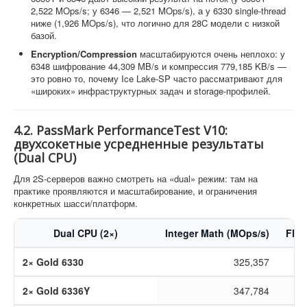
2,522 MOps/s; у 6346 — 2,521 MOps/s), а у 6330 single-thread
ниже (1,926 MOps/s), что логично для 28C модели с низкой
базой.
Encryption/Compression
масштабируются очень неплохо: у
6348 шифрование 44,309 MB/s и компрессия 779,185 KB/s —
это ровно то, почему Ice Lake-SP часто рассматривают для
«широких» инфраструктурных задач и storage-профилей.
4.2. PassMark PerformanceTest V10:
двухсокетные усредненные результаты
(Dual CPU)
Для 2S-серверов важно смотреть на «dual» режим: там на
практике проявляются и масштабирование, и ограничения
конкретных шасси/платформ.
Dual CPU (2×)
Integer Math (MOps/s)
FP M
2× Gold 6330
325,357
2× Gold 6336Y
347,784