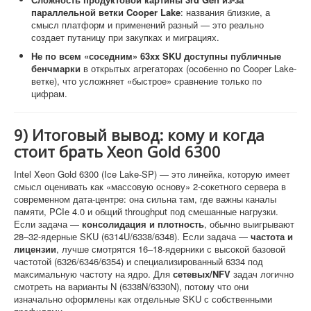
параллельной ветки Cooper Lake
: названия близкие, а
смысл платформ и применений разный — это реально
создает путаницу при закупках и миграциях.
Не по всем «соседним» 63xx SKU доступны публичные
бенчмарки
в открытых агрегаторах (особенно по Cooper Lake-
ветке), что усложняет «быстрое» сравнение только по
цифрам.
9) Итоговый вывод: кому и когда
стоит брать Xeon Gold 6300
Intel Xeon Gold 6300 (Ice Lake-SP) — это линейка, которую имеет
смысл оценивать как «массовую основу» 2-сокетного сервера в
современном дата-центре: она сильна там, где важны каналы
памяти, PCIe 4.0 и общий throughput под смешанные нагрузки.
Если задача —
консолидация и плотность
, обычно выигрывают
28–32-ядерные SKU (6314U/6338/6348). Если задача —
частота и
лицензии
, лучше смотрятся 16–18-ядерники с высокой базовой
частотой (6326/6346/6354) и специализированный 6334 под
максимальную частоту на ядро. Для
сетевых/NFV
задач логично
смотреть на варианты N (6338N/6330N), потому что они
изначально оформлены как отдельные SKU с собственными