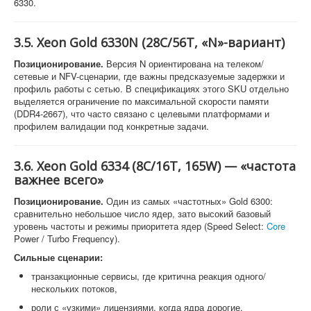
6330.
3.5. Xeon Gold 6330N (28C/56T, «N»-вариант)
Позиционирование.
Версия N ориентирована на телеком/
сетевые и NFV-сценарии, где важны предсказуемые задержки и
профиль работы с сетью. В спецификациях этого SKU отдельно
выделяется ограничение по максимальной скорости памяти
(DDR4-2667), что часто связано с целевыми платформами и
профилем валидации под конкретные задачи.
3.6. Xeon Gold 6334 (8C/16T, 165W) — «частота
важнее всего»
Позиционирование.
Один из самых «частотных» Gold 6300:
сравнительно небольшое число ядер, зато высокий базовый
уровень частоты и режимы приоритета ядер (Speed Select:
Core
Power / Turbo Frequency).
Сильные сценарии:
транзакционные сервисы, где критична реакция одного/
нескольких потоков,
роли с «узкими» лицензиями, когда ядра дорогие,