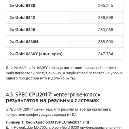
2× Gold 6338
395,345
2× Gold 6342
366,696
2× Gold 6346
263,085
2× Gold 6338N
388,500
2× Gold 6336Y (альт. срез)
347,784
Для 2× 6330 и 2× 6336Y таблица показывает типичный эффект:
multi-показатели растут сильно, а single-thread остается на уровне
одного процессора (что и должно быть).
4.3. SPEC CPU2017: «enterprise-класс»
результатов на реальных системах
SPEC CPU2017 ценен тем, что результат всегда привязан к
конкретной конфигурации сервера и ПО.
Пример 1: Xeon Gold 6330 (SPECrate2017_int)
Для PowerEdge MX750c с Xeon Gold 6330 опубликованы значения: