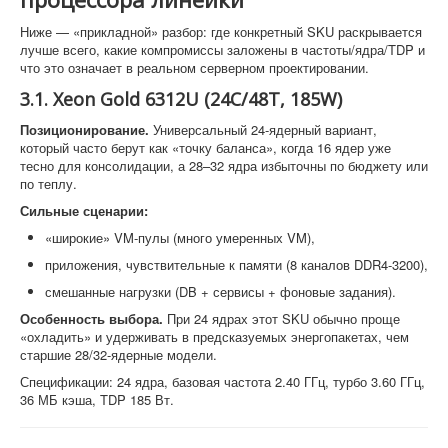
Ниже — «прикладной» разбор: где конкретный SKU раскрывается
лучше всего, какие компромиссы заложены в частоты/ядра/TDP и
что это означает в реальном серверном проектировании.
3.1. Xeon Gold 6312U (24C/48T, 185W)
Позиционирование.
Универсальный 24-ядерный вариант,
который часто берут как «точку баланса», когда 16 ядер уже
тесно для консолидации, а 28–32 ядра избыточны по бюджету или
по теплу.
Сильные сценарии:
«широкие» VM-пулы (много умеренных VM),
приложения, чувствительные к памяти (8 каналов DDR4-3200),
смешанные нагрузки (DB + сервисы + фоновые задания).
Особенность выбора.
При 24 ядрах этот SKU обычно проще
«охладить» и удерживать в предсказуемых энергопакетах, чем
старшие 28/32-ядерные модели.
Спецификации: 24 ядра, базовая частота 2.40 ГГц, турбо 3.60 ГГц,
36 МБ кэша, TDP 185 Вт.