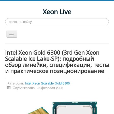
Xeon Live
Искать...
Toggle
Navigation
Главная
Intel Xeon Gold 6300 (3rd Gen Xeon
LGA 2011-3
Scalable Ice Lake-SP): подробный
обзор линейки, спецификации, тесты
LGA 2011
и практическое позиционирование
Процессоры
Инструкции
Категория:
Intel Xeon Scalable Gold 6300
Опубликовано: 25 февраля 2026
Рейтинги
Конференция
Системные программы