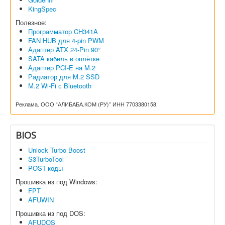
KingSpec
Полезное:
Программатор CH341A
FAN HUB для 4-pin PWM
Адаптер ATX 24-Pin 90°
SATA кабель в оплётке
Адаптер PCI-E на M.2
Радиатор для M.2 SSD
M.2 Wi-Fi с Bluetooth
Реклама. ООО “АЛИБАБА.КОМ (РУ)” ИНН 7703380158.
BIOS
Unlock Turbo Boost
S3TurboTool
POST-коды
Прошивка из под Windows:
FPT
AFUWIN
Прошивка из под DOS:
AFUDOS