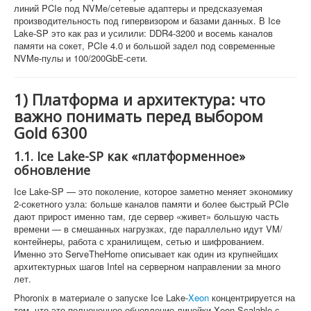
линий PCIe под NVMe/сетевые адаптеры и предсказуемая
производительность под гипервизором и базами данных. В Ice
Lake-SP это как раз и усилили: DDR4-3200 и восемь каналов
памяти на сокет, PCIe 4.0 и большой задел под современные
NVMe-пулы и 100/200GbE-сети.
1) Платформа и архитектура: что
важно понимать перед выбором
Gold 6300
1.1. Ice Lake-SP как «платформенное»
обновление
Ice Lake-SP — это поколение, которое заметно меняет экономику
2-сокетного узла: больше каналов памяти и более быстрый PCIe
дают прирост именно там, где сервер «живет» большую часть
времени — в смешанных нагрузках, где параллельно идут VM/
контейнеры, работа с хранилищем, сетью и шифрованием.
Именно это ServeTheHome описывает как один из крупнейших
архитектурных шагов Intel на серверном направлении за много
лет.
Phoronix в материале о запуске Ice Lake-
Xeon
концентрируется на
том, что это полноценное обновление линейки Xeon Scalable с