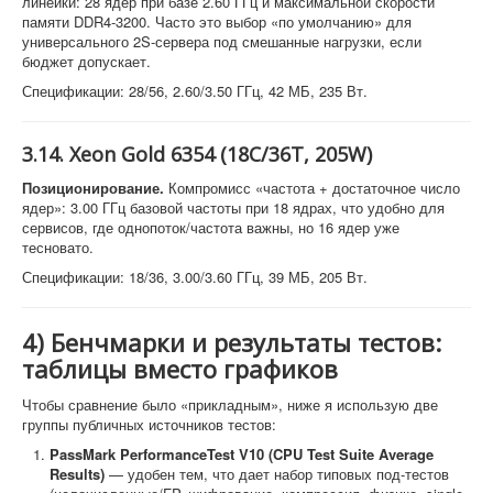
линейки: 28 ядер при базе 2.60 ГГц и максимальной скорости
памяти DDR4-3200. Часто это выбор «по умолчанию» для
универсального 2S-сервера под смешанные нагрузки, если
бюджет допускает.
Спецификации: 28/56, 2.60/3.50 ГГц, 42 МБ, 235 Вт.
3.14. Xeon Gold 6354 (18C/36T, 205W)
Позиционирование.
Компромисс «частота + достаточное число
ядер»: 3.00 ГГц базовой частоты при 18 ядрах, что удобно для
сервисов, где однопоток/частота важны, но 16 ядер уже
тесновато.
Спецификации: 18/36, 3.00/3.60 ГГц, 39 МБ, 205 Вт.
4) Бенчмарки и результаты тестов:
таблицы вместо графиков
Чтобы сравнение было «прикладным», ниже я использую две
группы публичных источников тестов:
PassMark PerformanceTest V10 (CPU Test Suite Average
Results)
— удобен тем, что дает набор типовых под-тестов