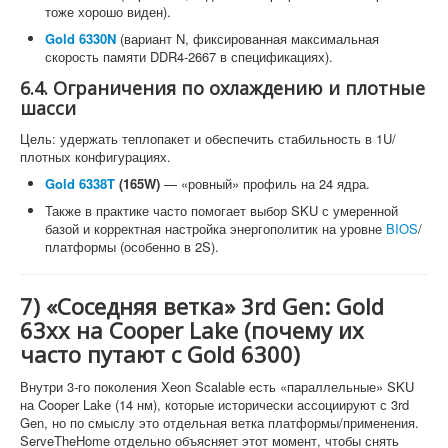
тоже хорошо виден).
Gold 6330N
(вариант N, фиксированная максимальная
скорость памяти DDR4-2667 в спецификациях).
6.4. Ограничения по охлаждению и плотные
шасси
Цель: удержать теплопакет и обеспечить стабильность в 1U/
плотных конфигурациях.
Gold 6338T
(165W)
— «ровный» профиль на 24 ядра.
Также в практике часто помогает выбор SKU с умеренной
базой и корректная настройка энергополитик на уровне
BIOS
/
платформы (особенно в 2S).
7) «Соседняя ветка» 3rd Gen: Gold
63xx на Cooper Lake (почему их
часто путают с Gold 6300)
Внутри 3-го поколения Xeon Scalable есть «параллельные» SKU
на Cooper Lake (14 нм), которые исторически ассоциируют с 3rd
Gen, но по смыслу это отдельная ветка платформы/применения.
ServeTheHome отдельно объясняет этот момент, чтобы снять