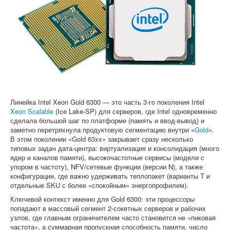
Софт
Линейка Intel Xeon Gold 6300 — это часть 3-го поколения Intel
Xeon Scalable
(Ice Lake-SP) для серверов, где Intel одновременно
сделала большой шаг по платформе (память и ввод-вывод) и
заметно перетряхнула продуктовую сегментацию внутри «
Gold
».
В этом поколении «Gold 63xx» закрывает сразу несколько
типовых задач дата-центра: виртуализация и консолидация (много
ядер и каналов памяти), высокочастотные сервисы (модели с
упором в частоту), NFV/сетевые функции (версии N), а также
конфигурации, где важно удерживать теплопакет (варианты T и
отдельные SKU с более «спокойным» энергопрофилем).
Ключевой контекст именно для Gold 6300: эти процессоры
попадают в массовый сегмент 2-сокетных серверов и рабочих
узлов, где главным ограничителем часто становится не «пиковая
частота», а суммарная пропускная способность памяти, число