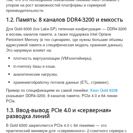
упором на рост возможностей платформы и серверной
производительности.
1.2. Память: 8 каналов DDR4-3200 и емкость
Для Gold 6300 (Ice Lake-SP) типичная конфигурация — DDR4-3200
и восемь каналов памяти, а также поддержка Intel Optane
Persistent Memory (в тех сценариях, где нужны большие объемы
адресуемой памяти и специфическая модель хранения данных).
Это напрямую влияет на:
плотность виртуализации (VM/контейнеры),
in-memory базы и кэши,
аналитические нагрузки,
хранение/обработку потоков данных (ETL, стриминг).
Пример по спецификациям из самой линейки:
Xeon Gold 6338
указывает DDR4-3200, 8 каналов памяти, PCIe 4.0 и 64 линии
PCIe.
1.3. Ввод-вывод: PCIe 4.0 и «серверная»
разводка линий
В Gold 6300 закрепляется PCIe 4.0 с 64 линиями — это
практический минимум для «современного» 2-сокетного сервера с