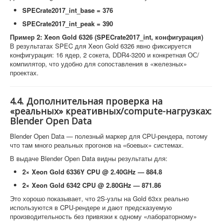
SPECrate2017_int_base = 376
SPECrate2017_int_peak = 390
Пример 2: Xeon Gold 6326 (SPECrate2017_int, конфигурация)
В результатах SPEC для Xeon Gold 6326 явно фиксируется
конфигурация: 16 ядер, 2 сокета, DDR4-3200 и конкретная ОС/
компилятор, что удобно для сопоставления в «железных»
проектах.
4.4. Дополнительная проверка на
«реальных» креативных/compute-нагрузках:
Blender Open Data
Blender Open Data — полезный маркер для CPU-рендера, потому
что там много реальных прогонов на «боевых» системах.
В выдаче Blender Open Data видны результаты для:
2× Xeon Gold 6336Y CPU @ 2.40GHz — 884.8
2× Xeon Gold 6342 CPU @ 2.80GHz — 871.86
Это хорошо показывает, что 2S-узлы на Gold 63xx реально
используются в CPU-рендере и дают предсказуемую
производительность без привязки к одному «лабораторному»