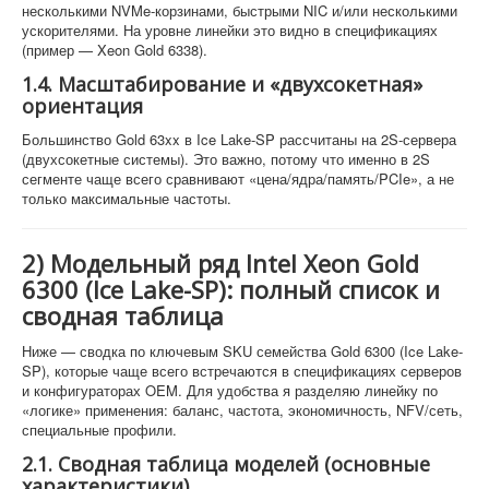
несколькими NVMe-корзинами, быстрыми NIC и/или несколькими
ускорителями. На уровне линейки это видно в спецификациях
(пример — Xeon Gold 6338).
1.4. Масштабирование и «двухсокетная»
ориентация
Большинство Gold 63xx в Ice Lake-SP рассчитаны на 2S-сервера
(двухсокетные системы). Это важно, потому что именно в 2S
сегменте чаще всего сравнивают «цена/ядра/память/PCIe», а не
только максимальные частоты.
2) Модельный ряд Intel Xeon Gold
6300 (Ice Lake-SP): полный список и
сводная таблица
Ниже — сводка по ключевым SKU семейства Gold 6300 (Ice Lake-
SP), которые чаще всего встречаются в спецификациях серверов
и конфигураторах OEM. Для удобства я разделяю линейку по
«логике» применения: баланс, частота, экономичность, NFV/сеть,
специальные профили.
2.1. Сводная таблица моделей (основные
характеристики)