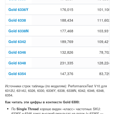
Gold 6336Y
176,015
101,108
Gold 6338
188,434
111,602
Gold 6338N
177,468
103,931
Gold 6342
189,769
109,421
Gold 6346
132,826
78,702
Gold 6348
231,335
128,224
Gold 6354
147,376
83,729
Источники строк таблицы (по моделям): PerformanceTest V10 для
6312U, 6314U, 6326, 6330, 6336Y, 6338, 6338N, 6342, 6346, 6348,
6354.
Как читать эти цифры в контексте Gold 6300:
По
Single Thread
хорошо виден «класс» частотных SKU:
6336Y и 6346 дают высокий результат на поток (у 6336Y —