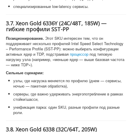
специализированные low-latency сервисы.
3.7. Xeon Gold 6336Y (24C/48T, 185W) —
гибкие профили SST-PP
Позиционирование.
Этот SKU интересен тем, что он
поддерживает несколько профилей Intel Speed Select Technology
– Performance Profile (SST-PP): можно выбирать конфигурации
активных ядер и TDP, подстраивая
процессор
под типовую
нагрузку узла (например, «меньше ядер — выше базовая частота
— ниже TDP»).
Сильные сценарии:
узлы, где нагрузка меняется по профилю (днем — сервисы,
ночью — пакетная обработка),
серверы, где важно удерживать энергопотребление в рамках
стойки/шасси,
унификация парка: один SKU, разные профили под разные
роли.
3.8. Xeon Gold 6338 (32C/64T, 205W)