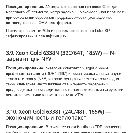
Позиционирование.
32 ядра как «верхняя граница» Gold для
массового 2S-сегмента, когда задача — максимальная плотность
при сохранении серверной предсказуемости (охлаждение,
питание, типовые OEM-платформы).
Параметры памяти/PCIe и принадлежность к Ice Lake-SP
зафиксированы в спецификациях.
3.9. Xeon Gold 6338N (32C/64T, 185W) — N-
вариант для NFV
Позиционирование.
N-версия сочетает 32 ядра с иным
профилем по памяти (DDR4-2667) и ориентирована на сетевую/
телеком-сторону (NFV, инфраструктурные сетевые роли). Для
таких сценариев часто важнее стабильность задержек и
предсказуемая производительность под потоковыми нагрузками,
чем «максимальная» память на 3200 MT/s.
3.10. Xeon Gold 6338T (24C/48T, 165W) —
экономичность и теплопакет
Позиционирование.
Это «более спокойный» по TDP процессор,
удобный для шасси и систем, где охлаждение ограничено или где