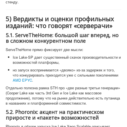
стенду.
5) Вердикты и оценки профильных
изданий: что говорят «серверачи»
5.1. ServeTheHome: большой шаг вперед, но
в сложном конкурентном поле
ServeTheHome прямо фиксирует две мысли:
Ice Lake-SP дает существенный скачок производительности и
возможностей платформы,
но запуск воспринимается «двояко» из-за задержек и того,
что конкурировать приходится уже с сильными поколениями
AMD EPYC
.
Отдельно полезна рамка STH про «две разные третьи генерации»
(Cooper Lake как часть 3rd Gen и Ice Lake как массовое
продолжение), потому что на рынке действительно есть путаница
в названиях и платформенной совместимости.
5.2. Phoronix: акцент на практическом
приросте и «пакете» возможностей
Phoronix в обзоре запуска Ice Lake Xeon Scalable описывает