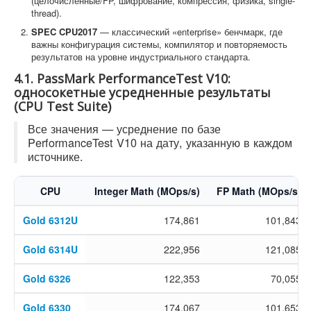
(целочисленные/FP, шифрование, компрессия, физика, single-
thread).
SPEC CPU2017
— классический «enterprise» бенчмарк, где
важны конфигурация системы, компилятор и повторяемость
результатов на уровне индустриального стандарта.
4.1. PassMark PerformanceTest V10:
односокетные усредненные результаты
(CPU Test Suite)
Все значения — усреднение по базе
PerformanceTest V10 на дату, указанную в каждом
источнике.
CPU
Integer Math (MOps/s)
FP Math (MOps/s)
Gold 6312U
174,861
101,843
Gold 6314U
222,956
121,085
Gold 6326
122,353
70,055
Gold 6330
174,067
101,653