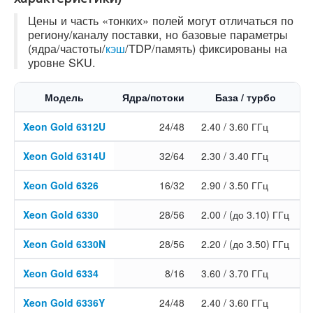
Цены и часть «тонких» полей могут отличаться по
региону/каналу поставки, но базовые параметры
(ядра/частоты/
кэш
/TDP/память) фиксированы на
уровне SKU.
Модель
Ядра/потоки
База / турбо
L
Xeon Gold 6312U
24/48
2.40 / 3.60 ГГц
Xeon Gold 6314U
32/64
2.30 / 3.40 ГГц
Xeon Gold 6326
16/32
2.90 / 3.50 ГГц
Xeon Gold 6330
28/56
2.00 / (до 3.10) ГГц
Xeon Gold 6330N
28/56
2.20 / (до 3.50) ГГц
Xeon Gold 6334
8/16
3.60 / 3.70 ГГц
Xeon Gold 6336Y
24/48
2.40 / 3.60 ГГц