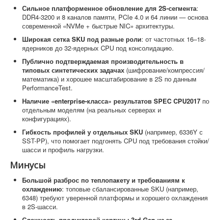
Сильное платформенное обновление для 2S-сегмента
:
DDR4-3200 и 8 каналов памяти, PCIe 4.0 и 64 линии — основа
современной «NVMe + быстрые NIC» архитектуры.
Широкая сетка SKU под разные роли
: от частотных 16–18-
ядерников до 32-ядерных CPU под консолидацию.
Публично подтверждаемая производительность в
типовых синтетических задачах
(шифрование/компрессия/
математика) и хорошее масштабирование в 2S по данным
PerformanceTest.
Наличие «enterprise-класса» результатов SPEC CPU2017
по
отдельным моделям (на реальных серверах и
конфигурациях).
Гибкость профилей у отдельных SKU
(например, 6336Y с
SST-PP), что помогает подгонять CPU под требования стойки/
шасси и профиль нагрузки.
Минусы
Большой разброс по теплопакету и требованиям к
охлаждению
: топовые сбалансированные SKU (например,
6348) требуют уверенной платформы и хорошего охлаждения
в 2S-шасси.
Сложность продуктовой картины 3rd Gen из-за