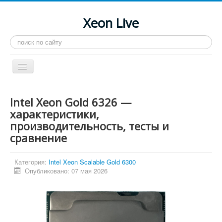
Xeon Live
Искать...
Toggle
Navigation
Главная
Intel Xeon Gold 6326 —
LGA 2011-3
характеристики,
производительность, тесты и
LGA 2011
сравнение
Процессоры
Инструкции
Категория:
Intel Xeon Scalable Gold 6300
Опубликовано: 07 мая 2026
Рейтинги
Конференция
Системные программы