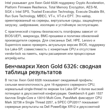
Intel указывает для Xeon Gold 6326 поддержку Crypto Acceleration,
Platform Firmware Resilience, Total Memory Encryption, AES-NI,
SGX с Intel SPS, Trusted Execution Technology, Execute Disable Bit,
Run Sure Technology, MBEC, VT-x, VT-d и EPT. Это набор,
ориентированный на серверы, виртуальные среды, защищённую
загрузку, шифрование, изоляцию и устойчивую эксплуатацию.
С практической стороны безопасность платформы зависит от
BIOS/UEFI, микрокода, BMC-прошивки и политики обновлений
производителя сервера. Для списанных Dell, HPE, Lenovo и
Supermicro важно проверять актуальную версию BIOS, поддержку
Ice Lake-SP, совместимость с конкретным CPU и отсутствие
vendor-lock на память, карты расширения или процессорные
апгрейд-киты.
Бенчмарки Xeon Gold 6326: сводная
таблица результатов
В тестах Xeon Gold 6326 показывает ожидаемый профиль:
сильная многопоточность для 16-ядерного серверного CPU,
нормальный single-thread по меркам Ice Lake-SP и более высокий
потенциал в двухсокетной конфигурации. Geekbench 6 даёт 1537
баллов Single-Core и 13010 Multi-Core, PassMark фиксирует CPU
Mark 32738 и Single Thread 2257, а SPEC CPU2017 показывает
серверные результаты на Dell PowerEdge XR12 и двухсокетной