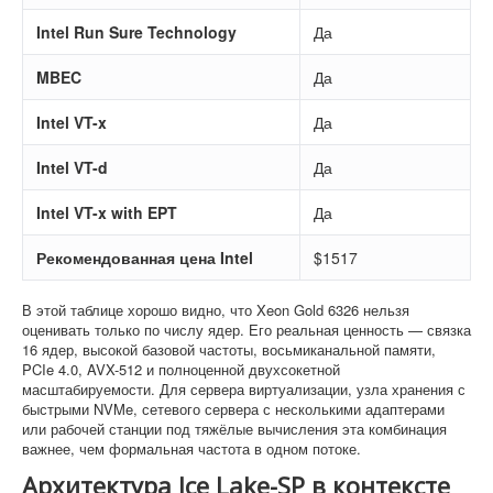
Intel Run Sure Technology
Да
MBEC
Да
Intel VT-x
Да
Intel VT-d
Да
Intel VT-x with EPT
Да
Рекомендованная цена Intel
$1517
В этой таблице хорошо видно, что Xeon Gold 6326 нельзя
оценивать только по числу ядер. Его реальная ценность — связка
16 ядер, высокой базовой частоты, восьмиканальной памяти,
PCIe 4.0, AVX-512 и полноценной двухсокетной
масштабируемости. Для сервера виртуализации, узла хранения с
быстрыми NVMe, сетевого сервера с несколькими адаптерами
или рабочей станции под тяжёлые вычисления эта комбинация
важнее, чем формальная частота в одном потоке.
Архитектура Ice Lake-SP в контексте