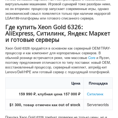
виртуальными машинами. Игровой сценарий тоже разобран ниже,
но он вторичен: процессор запускает современные игры, однако
экономический смысл появляется только при наличии недорогой
LGA4189-платформы или готового списанного сервера.
Где купить Xeon Gold 6326:
AliExpress, Ситилинк, Яндекс Маркет
и готовые серверы
Xeon Gold 6326 продаётся в основном как серверный OEM/TRAY-
процессор и как компонент для корпоративных серверов. В
обычной рознице встречается реже, чем массовые
Core
и Ryzen,
поэтому предложения отличаются по типу поставки: новый OEM,
восстановленный процессор, серверный комплект, апгрейд-кит
Lenovo/Dell/HPE или готовый сервер с подходящей платформой.
Цена
Площадка
159 990 ₽, клубная цена 157 000 ₽
Ситилинк
$1 300, товар отмечен как out of stock
Serverworlds
Покупка Xeon Gold 6326 требует проверки не только цены, но и