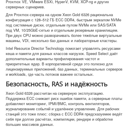
Proxmox VE, VMware ESXi, Hyper-V, KVM, XCP-ng и других
серверных сценариев.
Для Proxmox-сервера на одном Xeon Gold 6326 рациональна
конфигурация с 128–512 ГБ ECC DDR4, быстрым зеркалом NVMe
под системные диски, отдельным пулом NVMe или SAS/SATA
под VM, 10/25GbE-сетью и отдельным резервным хранилищем.
При двух CPU можно разворачивать более тяжёлые виртуальные
машины, VDI, несколько баз данных и лабораторные кластеры.
Intel Resource Director Technology помогает управлять ресурсами
кеша и памяти для разных классов нагрузок. Speed Select даёт
дополнительные варианты профилирования частот и
приоритетных ядер. В корпоративной среде это полезно для
лицензируемых приложений, баз данных, терминальных серверов
и workloads, где часть потоков важнее остальных.
Безопасность, RAS и надёжность
Xeon Gold 6326 рассчитан на серверную эксплуатацию.
Поддержка ECC снижает риск ошибок памяти, а серверные платы
добавляют мониторинг, IPMI/BMC, контроль вентиляторов,
журналирование событий и удалённое управление. Для рабочих
станций это тоже плюс: сборка с ECC DDR4 предсказуемее ведёт
себя при долгих расчётах, компиляции, рендере и обработке
больших массивов данных.