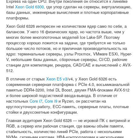
Express на один CPU. Внутри поколения он относится к линейке
Intel
Xeon Gold 6300
, где упор сделан на серверы, виртуализацию,
базы данных, инженерные вычисления и плотные корпоративные
платформы.
Xeon Gold 6326 интересен не количеством ядер само по себе, а
балансом. У него 16 физических ядер, но частота выше, чем у
многих более многопоточных моделей Ice Lake-SP. Поэтому
процессор хорошо ложится на задачи, где требуется не только
большое число потоков, но и приличная производительность на
ядро: терминальные серверы, узлы Proxmox, VMware ESXi, Hyper-
V, небольшие базы данных, сборочные серверы, CI/CD, рабочие
станции для компиляции, рендера, CAD/CAE и вычислений с AVX-
512.
В отличие от старых
Xeon E5 v3
/v4, у Xeon Gold 6326 есть
современная серверная платформа с PCIe 4.0, восьмиканальной
памятью DDR4-3200, Intel DL Boost, двумя FMA-блоками AVX-512
и более широкой подсистемой ввода-вывода. В отличие от
настольных
Core i7
,
Core i9
и Ryzen, он рассчитан на
круглосуточную работу, ECC-память, серверные платы, плотные
стойки и двухсокетные конфигурации.
Главная аудитория Xeon Gold 6326 — не игровой ПК с витриной и
RGB, а сервер или рабочая станция, где важны объём памяти,
стабильность, количество линий PCIe, работа с несколькими
NVMe, сетевыми картами, HBA-контроллерами и несколькими