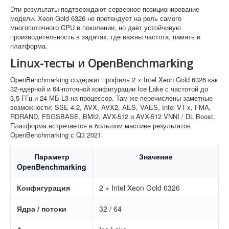
Эти результаты подтверждают серверное позиционирование
модели. Xeon Gold 6326 не претендует на роль самого
многопоточного CPU в поколении, но даёт устойчивую
производительность в задачах, где важны частота, память и
платформа.
Linux-тесты и OpenBenchmarking
OpenBenchmarking содержит профиль 2 × Intel Xeon Gold 6326 как
32-ядерной и 64-поточной конфигурации Ice Lake с частотой до
3,5 ГГц и 24 МБ L3 на процессор. Там же перечислены заметные
возможности: SSE 4.2, AVX, AVX2, AES, VAES, Intel VT-x, FMA,
RDRAND, FSGSBASE, BMI2, AVX-512 и AVX-512 VNNI / DL Boost.
Платформа встречается в большом массиве результатов
OpenBenchmarking с Q3 2021.
Параметр
Значение
OpenBenchmarking
Конфигурация
2 × Intel Xeon Gold 6326
Ядра / потоки
32 / 64