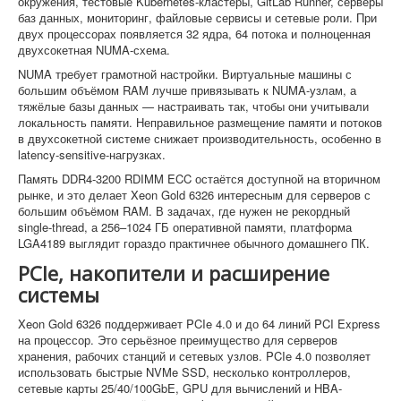
окружения, тестовые Kubernetes-кластеры, GitLab Runner, серверы
баз данных, мониторинг, файловые сервисы и сетевые роли. При
двух процессорах появляется 32 ядра, 64 потока и полноценная
двухсокетная NUMA-схема.
NUMA требует грамотной настройки. Виртуальные машины с
большим объёмом RAM лучше привязывать к NUMA-узлам, а
тяжёлые базы данных — настраивать так, чтобы они учитывали
локальность памяти. Неправильное размещение памяти и потоков
в двухсокетной системе снижает производительность, особенно в
latency-sensitive-нагрузках.
Память DDR4-3200 RDIMM ECC остаётся доступной на вторичном
рынке, и это делает Xeon Gold 6326 интересным для серверов с
большим объёмом RAM. В задачах, где нужен не рекордный
single-thread, а 256–1024 ГБ оперативной памяти, платформа
LGA4189 выглядит гораздо практичнее обычного домашнего ПК.
PCIe, накопители и расширение
системы
Xeon Gold 6326 поддерживает PCIe 4.0 и до 64 линий PCI Express
на процессор. Это серьёзное преимущество для серверов
хранения, рабочих станций и сетевых узлов. PCIe 4.0 позволяет
использовать быстрые NVMe SSD, несколько контроллеров,
сетевые карты 25/40/100GbE, GPU для вычислений и HBA-