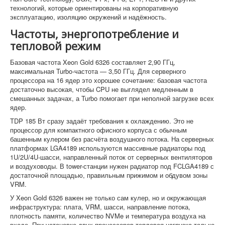
технологий, которые ориентированы на корпоративную
эксплуатацию, изоляцию окружений и надёжность.
Частоты, энергопотребление и
тепловой режим
Базовая частота Xeon Gold 6326 составляет 2,90 ГГц,
максимальная Turbo-частота — 3,50 ГГц. Для серверного
процессора на 16 ядер это хорошее сочетание: базовая частота
достаточно высокая, чтобы CPU не выглядел медленным в
смешанных задачах, а Turbo помогает при неполной загрузке всех
ядер.
TDP 185 Вт сразу задаёт требования к охлаждению. Это не
процессор для компактного офисного корпуса с обычным
башенным кулером без расчёта воздушного потока. На серверных
платформах LGA4189 используются массивные радиаторы под
1U/2U/4U-шасси, направленный поток от серверных вентиляторов
и воздуховоды. В tower-станции нужен радиатор под FCLGA4189 с
достаточной площадью, правильным прижимом и обдувом зоны
VRM.
У Xeon Gold 6326 важен не только сам кулер, но и окружающая
инфраструктура: плата, VRM, шасси, направление потока,
плотность памяти, количество NVMe и температура воздуха на
входе. При установке двух процессоров тепловая нагрузка только