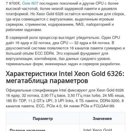
7 9700X,
Core i5
/
i7
последних поколений и другие CPU с более
высокой частотой, более низкой задержкой памяти и дешевле
платформой. Но Xeon Gold 6326 остаётся интересным для сборок,
где игра совмещается с виртуалками, выделенным игровым
сервером, стримингом, кодированием, NAS, лабораторией и
рабочими задачами.
В серверной роли процессор выглядит убедительно. Один CPU
даёт 16 ядер и 32 потока, два CPU — 32 ядра и 64 потока. В
двухсокетной системе появляются 16 каналов памяти суммарно и
большой объём ECC DDR4. Это хороший фундамент для
виртуализации, контейнеров, баз данных среднего уровня,
терминальных ферм, инженерных задач и серверов разработки.
Характеристики Intel Xeon Gold 6326:
мегатаблица параметров
Официальные спецификации Intel фиксируют для Xeon Gold 6326
16 ядер, 32 потока, 2,90 ГГц base, 3,50 ГГц max turbo, 24 МБ кеша,
185 Вт TDP, 11,2 GT/s UPI, 3 UPI links, 6 ТБ памяти, DDR4-3200, 8
каналов памяти, ECC, PCIe 4.0, 64 линии PCIe и FCLGA4189.
Параметр
Значение
Полное название
Intel Xeon Gold