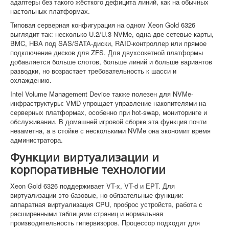
адаптеры без такого жёсткого дефицита линий, как на обычных
настольных платформах.
Типовая серверная конфигурация на одном Xeon Gold 6326
выглядит так: несколько U.2/U.3 NVMe, одна-две сетевые карты,
BMC, HBA под SAS/SATA-диски, RAID-контроллер или прямое
подключение дисков для ZFS. Для двухсокетной платформы
добавляется больше слотов, больше линий и больше вариантов
разводки, но возрастает требовательность к шасси и
охлаждению.
Intel Volume Management Device также полезен для NVMe-
инфраструктуры: VMD упрощает управление накопителями на
серверных платформах, особенно при hot-swap, мониторинге и
обслуживании. В домашней игровой сборке эта функция почти
незаметна, а в стойке с несколькими NVMe она экономит время
администратора.
Функции виртуализации и
корпоративные технологии
Xeon Gold 6326 поддерживает VT-x, VT-d и EPT. Для
виртуализации это базовые, но обязательные функции:
аппаратная виртуализация CPU, проброс устройств, работа с
расширенными таблицами страниц и нормальная
производительность гипервизоров. Процессор подходит для