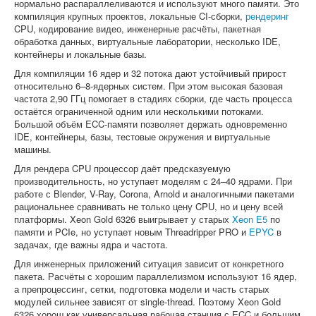
нормально распараллеливаются и используют много памяти. Это
компиляция крупных проектов, локальные CI-сборки,
рендеринг
CPU, кодирование видео, инженерные расчёты, пакетная
обработка данных, виртуальные лаборатории, несколько IDE,
контейнеры и локальные базы.
Для компиляции 16 ядер и 32 потока дают устойчивый прирост
относительно 6–8-ядерных систем. При этом высокая базовая
частота 2,90 ГГц помогает в стадиях сборки, где часть процесса
остаётся ограниченной одним или несколькими потоками.
Большой объём ECC-памяти позволяет держать одновременно
IDE, контейнеры, базы, тестовые окружения и виртуальные
машины.
Для рендера CPU процессор даёт предсказуемую
производительность, но уступает моделям с 24–40 ядрами. При
работе с Blender, V-Ray, Corona, Arnold и аналогичными пакетами
рациональнее сравнивать не только цену CPU, но и цену всей
платформы. Xeon Gold 6326 выигрывает у старых
Xeon E5
по
памяти и PCIe, но уступает новым Threadripper PRO и
EPYC
в
задачах, где важны ядра и частота.
Для инженерных приложений ситуация зависит от конкретного
пакета. Расчёты с хорошим параллелизмом используют 16 ядер,
а препроцессинг, сетки, подготовка модели и часть старых
модулей сильнее зависят от single-thread. Поэтому Xeon Gold
6326 хорош как универсальная рабочая станция с ECC и большим