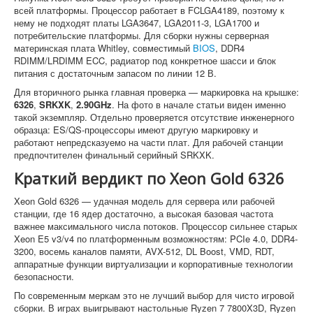
всей платформы. Процессор работает в FCLGA4189, поэтому к
нему не подходят платы LGA3647, LGA2011-3, LGA1700 и
потребительские платформы. Для сборки нужны серверная
материнская плата Whitley, совместимый
BIOS
, DDR4
RDIMM/LRDIMM ECC, радиатор под конкретное шасси и блок
питания с достаточным запасом по линии 12 В.
Для вторичного рынка главная проверка — маркировка на крышке:
6326
,
SRKXK
,
2.90GHz
. На фото в начале статьи виден именно
такой экземпляр. Отдельно проверяется отсутствие инженерного
образца: ES/QS-процессоры имеют другую маркировку и
работают непредсказуемо на части плат. Для рабочей станции
предпочтителен финальный серийный SRKXK.
Краткий вердикт по Xeon Gold 6326
Xeon Gold 6326 — удачная модель для сервера или рабочей
станции, где 16 ядер достаточно, а высокая базовая частота
важнее максимального числа потоков. Процессор сильнее старых
Xeon E5 v3/v4 по платформенным возможностям: PCIe 4.0, DDR4-
3200, восемь каналов памяти, AVX-512, DL Boost, VMD, RDT,
аппаратные функции виртуализации и корпоративные технологии
безопасности.
По современным меркам это не лучший выбор для чисто игровой
сборки. В играх выигрывают настольные Ryzen 7 7800X3D, Ryzen