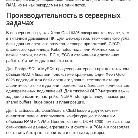
RAM, но не как рекордсмен на один поток.
Производительность в серверных
задачах
В серверных нагрузках Xeon Gold 6326 раскрывается лучше, чем
в типичном домашнем ПК. Для web-сервера, терминального узла,
базы данных среднего размера, сервера приложений, CI/CD,
файлового хранилища, Kubernetes-ноды или Proxmox-хоста
важны потоки, память, PCIe, ECC и стабильная длительная
работа. У этой модели всё это есть.
Для PostgreSQL и MySQL процессор интересен при достаточном
объёме RAM и быстрой подсистеме хранения. Один Xeon Gold
6326 подходит для базы среднего уровня, тестового стенда,
аналитического контура или приложений с большим количеством
одновременных подключений. Для тяжёлой OLTP-нагрузки важны
задержки памяти, настройка NUMA, storage latency, параметры
shared buffers, huge pages и планировщик.
Для Elasticsearch, OpenSearch, ClickHouse и других систем
аналитики лучше использовать конфигурацию с большим
объёмом RAM и NVMe. Восемь каналов DDR4-3200 помогают при
сканировании данных, агрегациях и сжатии, а PCIe 4.0 позволяет
поставить быстрые накопители и сетевые адаптеры.