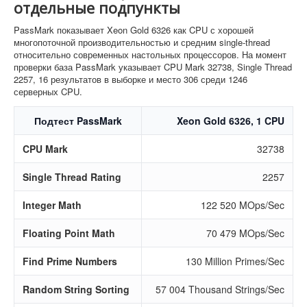
отдельные подпункты
PassMark показывает Xeon Gold 6326 как CPU с хорошей
многопоточной производительностью и средним single-thread
относительно современных настольных процессоров. На момент
проверки база PassMark указывает CPU Mark 32738, Single Thread
2257, 16 результатов в выборке и место 306 среди 1246
серверных CPU.
Подтест PassMark
Xeon Gold 6326, 1 CPU
CPU Mark
32738
Single Thread Rating
2257
Integer Math
122 520 MOps/Sec
Floating Point Math
70 479 MOps/Sec
Find Prime Numbers
130 Million Primes/Sec
Random String Sorting
57 004 Thousand Strings/Sec