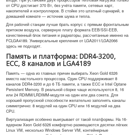
от CPU достигает 370 Вт, без учёта памяти, сетевых карт,
накопителей и контроллеров. В стойке это штатный сценарий, в
домашней комнате — источник шума и тепла.
Для рабочей станции лучше брать корпус с прямым фронтальным
притоком воздуха, серверную плату формата EEB/SSI-EEB,
качественный блок питания и радиаторы, рассчитанные именно на
FCLGA4189. Универсальные крепления от LGA2011/LGA2066
здесь не подходят.
Память и платформа: DDR4-3200,
ECC, 8 каналов и LGA4189
Память — одна из главных причин выбирать Xeon Gold 6326
вместо настольного процессора. Один CPU поддерживает 8
каналов DDR4-3200 и до 6 ТБ памяти, а также ECC и Intel Optane
Persistent Memory. В реальной сборке чаще используются 8, 16
или 24 RDIMM/LRDIMM-модуля на один или два сокета. Для
хорошей пропускной способности желательно заполнять каналы
симметрично: 8 модулей на один CPU или 16 модулей на два
CPU.
Виртуализация особенно выигрывает от такой платформы. На 16-
ядерном Xeon Gold 6326 комфортно размещаются десятки лёгких
Linux VM, несколько Windows Server VM, контейнерные