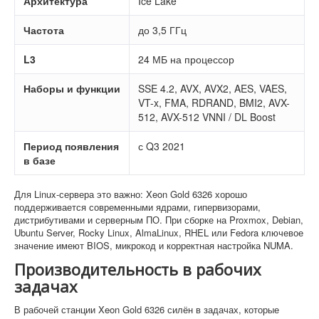
Архитектура
Ice Lake
Частота
до 3,5 ГГц
L3
24 МБ на процессор
Наборы и функции
SSE 4.2, AVX, AVX2, AES, VAES,
VT-x, FMA, RDRAND, BMI2, AVX-
512, AVX-512 VNNI / DL Boost
Период появления
с Q3 2021
в базе
Для Linux-сервера это важно: Xeon Gold 6326 хорошо
поддерживается современными ядрами, гипервизорами,
дистрибутивами и серверным ПО. При сборке на Proxmox, Debian,
Ubuntu Server, Rocky Linux, AlmaLinux, RHEL или Fedora ключевое
значение имеют BIOS, микрокод и корректная настройка NUMA.
Производительность в рабочих
задачах
В рабочей станции Xeon Gold 6326 силён в задачах, которые