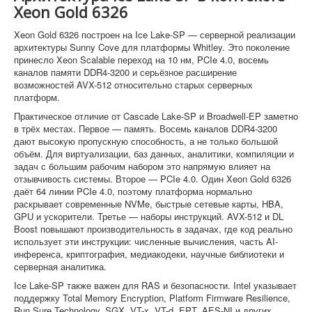
Xeon Gold 6326
Xeon Gold 6326 построен на Ice Lake-SP — серверной реализации
архитектуры Sunny Cove для платформы Whitley. Это поколение
принесло Xeon Scalable переход на 10 нм, PCIe 4.0, восемь
каналов памяти DDR4-3200 и серьёзное расширение
возможностей AVX-512 относительно старых серверных
платформ.
Практическое отличие от Cascade Lake-SP и Broadwell-EP заметно
в трёх местах. Первое — память. Восемь каналов DDR4-3200
дают высокую пропускную способность, а не только большой
объём. Для виртуализации, баз данных, аналитики, компиляции и
задач с большим рабочим набором это напрямую влияет на
отзывчивость системы. Второе — PCIe 4.0. Один Xeon Gold 6326
даёт 64 линии PCIe 4.0, поэтому платформа нормально
раскрывает современные NVMe, быстрые сетевые карты, HBA,
GPU и ускорители. Третье — наборы инструкций. AVX-512 и DL
Boost повышают производительность в задачах, где код реально
использует эти инструкции: численные вычисления, часть AI-
инференса, криптография, медиакодеки, научные библиотеки и
серверная аналитика.
Ice Lake-SP также важен для RAS и безопасности. Intel указывает
поддержку Total Memory Encryption, Platform Firmware Resilience,
Run Sure Technology, SGX, VT-x, VT-d, EPT, AES-NI и других