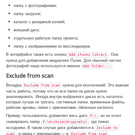
папку с фотографиями;
папку загрузок;
каталог с резервной копией;
внешний диск;
отдельную рабочую папку проекта;
папку с изображениями из мессенджеров.
В интерфейсе также есть кнопка
. Она
Add iTunes library
нужна для добавления медиатеки iTunes. Для обычной чистки
фотографий чаще используется именно
.
Add folder...
Exclude from scan
Вкладка
нужна для исключений. Это важная
Exclude from scan
часть работы, потому что не все папки на диске нужно
анализировать. Иногда внутри выбранного диска есть каталоги,
которые лучше не трогать: системные папки, временные файлы,
рабочие архивы, папки с оригиналами, облачные каталоги.
Пример: пользователь добавляет весь диск
, но не хочет
F:\
сканировать папку
, где лежат
F:\Archive\Originals\
исходники. В таком случае диск добавляется в
Include to 
, а папка с оригиналами — в
.
scan
Exclude from scan