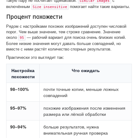
такую пару не посчитает одинаковой.
с
Similar images
включённым
помогает найти такие варианты.
Size insensitive
Процент похожести
Рядом с настройками похожих изображений доступен числовой
порог. Чем выше значение, тем строже сравнение. Значение
около
— рабочий вариант для поиска очень близких копий.
95
Более низкие значения могут давать больше совпадений, но
вместе с ними растёт количество спорных результатов.
Практически это выглядит так:
Настройка
Что ожидать
похожести
98–100%
почти точные копии, меньше ложных
совпадений
95–97%
похожие изображения после изменения
размера или лёгкой обработки
90–94%
больше результатов, нужна
внимательная ручная проверка