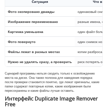
Ситуация
Что вид
Фото скопировано дважды
одинаковый снимок
Изображение переименовано
разные имена, од
Картинка уменьшена
один файл большо
Фото повернуто
один снимок норм
Файлы лежат в разных местах
копии разбросаны
Нужно не удалять сразу, а проверить
риск потерять ор
Сценарий программы нельзя сводить только к освобождению
места на диске. Она также полезна для наведения порядка:
после проверки становится понятно, где лежат оригиналы, какие
папки содержат повторные копии, какие изображения были
пересохранены и какие файлы лучше оставить.
Интерфейс Duplicate Image Remover
Free