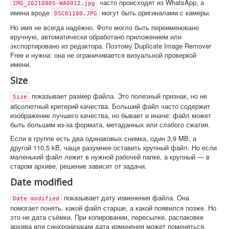
часто происходят из WhatsApp, а
IMG_20210805-WA0012.jpg
имена вроде
могут быть оригиналами с камеры.
DSC01100.JPG
Но имя не всегда надёжно. Фото могло быть переименовано
вручную, автоматически обработано приложением или
экспортировано из редактора. Поэтому Duplicate Image Remover
Free и нужна: она не ограничивается визуальной проверкой
имени.
Size
показывает размер файла. Это полезный признак, но не
Size
абсолютный критерий качества. Больший файл часто содержит
изображение лучшего качества, но бывает и иначе: файл может
быть большим из-за формата, метаданных или слабого сжатия.
Если в группе есть два одинаковых снимка, один 3,9 MB, а
другой 110,5 kB, чаще разумнее оставить крупный файл. Но если
маленький файл лежит в нужной рабочей папке, а крупный — в
старом архиве, решение зависит от задачи.
Date modified
показывает дату изменения файла. Она
Date modified
помогает понять, какой файл старше, а какой появился позже. Но
это не дата съёмки. При копировании, пересылке, распаковке
архива или синхронизации дата изменения может поменяться.