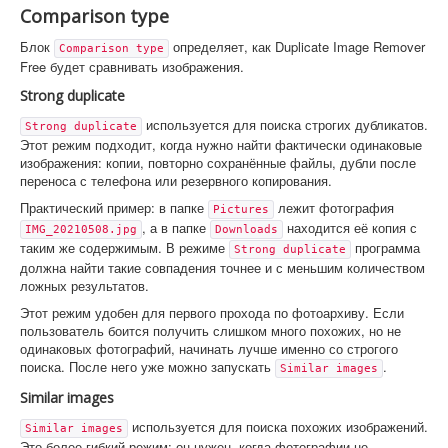
Comparison type
Блок
определяет, как Duplicate Image Remover
Comparison type
Free будет сравнивать изображения.
Strong duplicate
используется для поиска строгих дубликатов.
Strong duplicate
Этот режим подходит, когда нужно найти фактически одинаковые
изображения: копии, повторно сохранённые файлы, дубли после
переноса с телефона или резервного копирования.
Практический пример: в папке
лежит фотография
Pictures
, а в папке
находится её копия с
IMG_20210508.jpg
Downloads
таким же содержимым. В режиме
программа
Strong duplicate
должна найти такие совпадения точнее и с меньшим количеством
ложных результатов.
Этот режим удобен для первого прохода по фотоархиву. Если
пользователь боится получить слишком много похожих, но не
одинаковых фотографий, начинать лучше именно со строгого
поиска. После него уже можно запускать
.
Similar images
Similar images
используется для поиска похожих изображений.
Similar images
Это более гибкий режим: он нужен, когда фотографии не