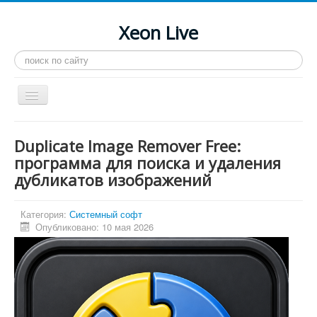
Xeon Live
Искать...
Toggle
Navigation
Главная
Duplicate Image Remover Free:
LGA 2011-3
программа для поиска и удаления
дубликатов изображений
LGA 2011
Процессоры
Категория:
Системный софт
Инструкции
Опубликовано: 10 мая 2026
Рейтинги
Конференция
Системные программы