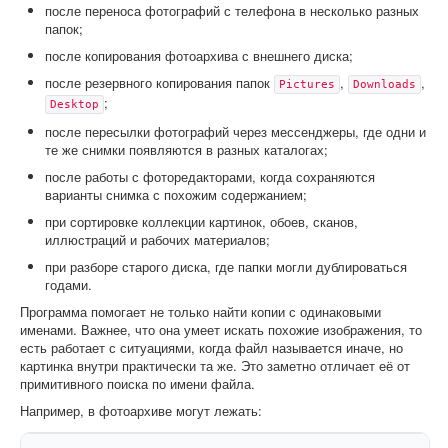
после переноса фотографий с телефона в несколько разных
папок;
после копирования фотоархива с внешнего диска;
после резервного копирования папок
,
,
Pictures
Downloads
;
Desktop
после пересылки фотографий через мессенджеры, где одни и
те же снимки появляются в разных каталогах;
после работы с фоторедакторами, когда сохраняются
варианты снимка с похожим содержанием;
при сортировке коллекции картинок, обоев, сканов,
иллюстраций и рабочих материалов;
при разборе старого диска, где папки могли дублироваться
годами.
Программа помогает не только найти копии с одинаковыми
именами. Важнее, что она умеет искать похожие изображения, то
есть работает с ситуациями, когда файл называется иначе, но
картинка внутри практически та же. Это заметно отличает её от
примитивного поиска по имени файла.
Например, в фотоархиве могут лежать: