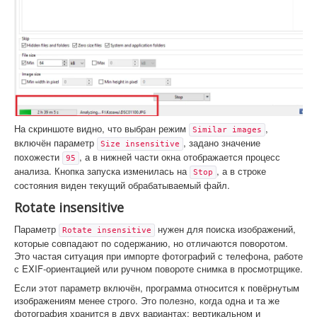
На скриншоте видно, что выбран режим
,
Similar images
включён параметр
, задано значение
Size insensitive
похожести
, а в нижней части окна отображается процесс
95
анализа. Кнопка запуска изменилась на
, а в строке
Stop
состояния виден текущий обрабатываемый файл.
Rotate insensitive
Параметр
нужен для поиска изображений,
Rotate insensitive
которые совпадают по содержанию, но отличаются поворотом.
Это частая ситуация при импорте фотографий с телефона, работе
с EXIF-ориентацией или ручном повороте снимка в просмотрщике.
Если этот параметр включён, программа относится к повёрнутым
изображениям менее строго. Это полезно, когда одна и та же
фотография хранится в двух вариантах: вертикальном и