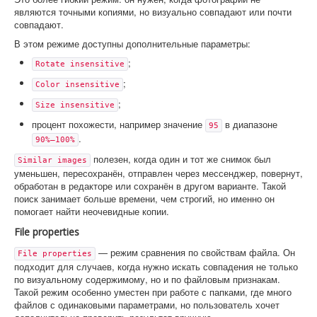
являются точными копиями, но визуально совпадают или почти
совпадают.
В этом режиме доступны дополнительные параметры:
;
Rotate insensitive
;
Color insensitive
;
Size insensitive
процент похожести, например значение
в диапазоне
95
.
90%–100%
полезен, когда один и тот же снимок был
Similar images
уменьшен, пересохранён, отправлен через мессенджер, повернут,
обработан в редакторе или сохранён в другом варианте. Такой
поиск занимает больше времени, чем строгий, но именно он
помогает найти неочевидные копии.
File properties
— режим сравнения по свойствам файла. Он
File properties
подходит для случаев, когда нужно искать совпадения не только
по визуальному содержимому, но и по файловым признакам.
Такой режим особенно уместен при работе с папками, где много
файлов с одинаковыми параметрами, но пользователь хочет