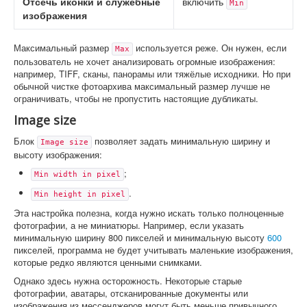
Отсечь иконки и служебные
включить
Min
изображения
Максимальный размер
используется реже. Он нужен, если
Max
пользователь не хочет анализировать огромные изображения:
например, TIFF, сканы, панорамы или тяжёлые исходники. Но при
обычной чистке фотоархива максимальный размер лучше не
ограничивать, чтобы не пропустить настоящие дубликаты.
Image size
Блок
позволяет задать минимальную ширину и
Image size
высоту изображения:
;
Min width in pixel
.
Min height in pixel
Эта настройка полезна, когда нужно искать только полноценные
фотографии, а не миниатюры. Например, если указать
минимальную ширину 800 пикселей и минимальную высоту
600
пикселей, программа не будет учитывать маленькие изображения,
которые редко являются ценными снимками.
Однако здесь нужна осторожность. Некоторые старые
фотографии, аватары, отсканированные документы или
изображения из мессенджеров могут быть меньше привычного