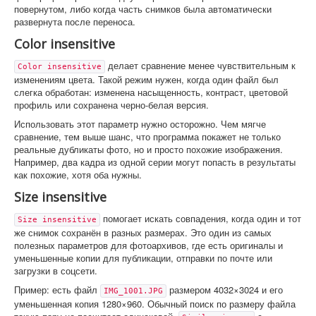
повернутом, либо когда часть снимков была автоматически
развернута после переноса.
Color insensitive
делает сравнение менее чувствительным к
Color insensitive
изменениям цвета. Такой режим нужен, когда один файл был
слегка обработан: изменена насыщенность, контраст, цветовой
профиль или сохранена черно-белая версия.
Использовать этот параметр нужно осторожно. Чем мягче
сравнение, тем выше шанс, что программа покажет не только
реальные дубликаты фото, но и просто похожие изображения.
Например, два кадра из одной серии могут попасть в результаты
как похожие, хотя оба нужны.
Size insensitive
помогает искать совпадения, когда один и тот
Size insensitive
же снимок сохранён в разных размерах. Это один из самых
полезных параметров для фотоархивов, где есть оригиналы и
уменьшенные копии для публикации, отправки по почте или
загрузки в соцсети.
Пример: есть файл
размером 4032×3024 и его
IMG_1001.JPG
уменьшенная копия 1280×960. Обычный поиск по размеру файла