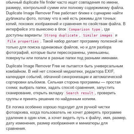
обычный duplicate file finder часто ищет совпадения по имени,
размеру, контрольной сумме или полному содержимому файла.
Duplicate Image Remover Free работает ближе к сценарию найти
дубликаты фото, потому что в ней есть режимы для точных
копий, похожих изображений и сравнения по свойствам файла. В
интерфейсе это вынесено в блок
, где
Comparison type
доступны варианты
,
и
Strong duplicate
Similar images
. Такой набор делает программу полезной не
File properties
только для поиска одинаковых файлов, но и для разбора
фотографий, которые были пересохранены, уменьшены,
повернуты или попали в разные папки под разными именами.
Duplicate Image Remover Free не пытается быть универсальным
комбайном. В ней нет сложной медиатеки, редактора EXIF,
календаря событий, облачной синхронизации и автоматической
сортировки альбомов. Сильная сторона программы — простая
схема: выбрать папки, задать способ сравнения, запустить
сканирование, открыть вкладку
, проверить
Search result
группы и принять решение по найденным копиям.
Её логика особенно хорошо подходит для ручной чистки
фотоархива, когда пользователь не хочет доверять программе
удаление в один клик, а хочет видеть путь к файлу, имя, размер,
дату изменения, размер изображения и миниатюры для
сравнения.