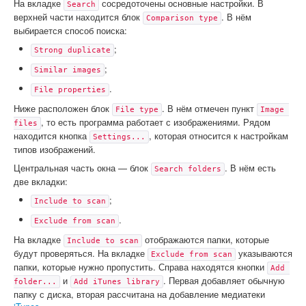
На вкладке
сосредоточены основные настройки. В
Search
верхней части находится блок
. В нём
Comparison type
выбирается способ поиска:
;
Strong duplicate
;
Similar images
.
File properties
Ниже расположен блок
. В нём отмечен пункт
File type
Image 
, то есть программа работает с изображениями. Рядом
files
находится кнопка
, которая относится к настройкам
Settings...
типов изображений.
Центральная часть окна — блок
. В нём есть
Search folders
две вкладки:
;
Include to scan
.
Exclude from scan
На вкладке
отображаются папки, которые
Include to scan
будут проверяться. На вкладке
указываются
Exclude from scan
папки, которые нужно пропустить. Справа находятся кнопки
Add 
и
. Первая добавляет обычную
folder...
Add iTunes library
папку с диска, вторая рассчитана на добавление медиатеки