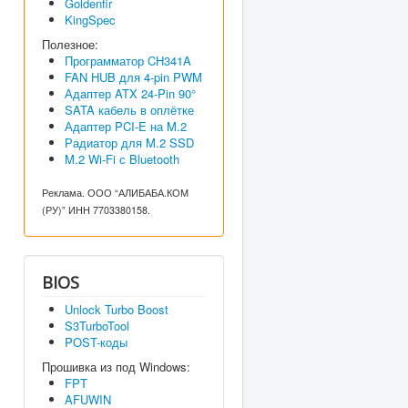
Goldenfir
KingSpec
Полезное:
Программатор CH341A
FAN HUB для 4-pin PWM
Адаптер ATX 24-Pin 90°
SATA кабель в оплётке
Адаптер PCI-E на M.2
Радиатор для M.2 SSD
M.2 Wi-Fi с Bluetooth
Реклама. ООО “АЛИБАБА.КОМ
(РУ)” ИНН 7703380158.
BIOS
Unlock Turbo Boost
S3TurboTool
POST-коды
Прошивка из под Windows:
FPT
AFUWIN