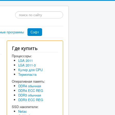
Искать...
ные программы
Софт
Где купить
Процессоры:
LGA 2011
LGA 2011-3
Кулер для CPU
Термопаста
Оперативная память:
DDR4 обычная
DDR4 ECC REG
DDR3 обычная
DDR3 ECC REG
SSD накопители:
Netac