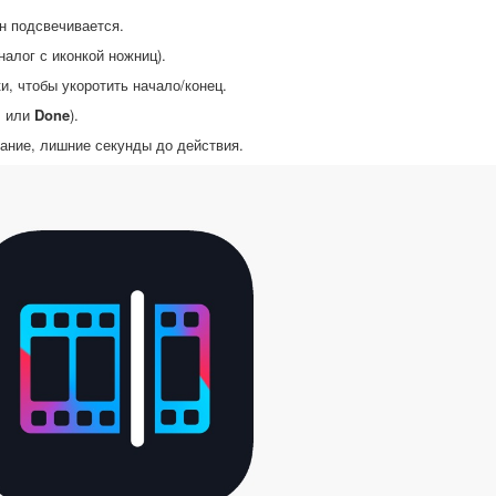
н подсвечивается.
налог с иконкой ножниц).
и, чтобы укоротить начало/конец.
✓
или
Done
).
жание, лишние секунды до действия.