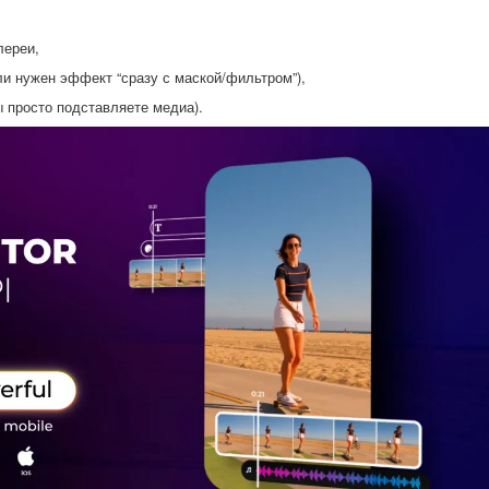
лереи,
и нужен эффект “сразу с маской/фильтром”),
ы просто подставляете медиа).