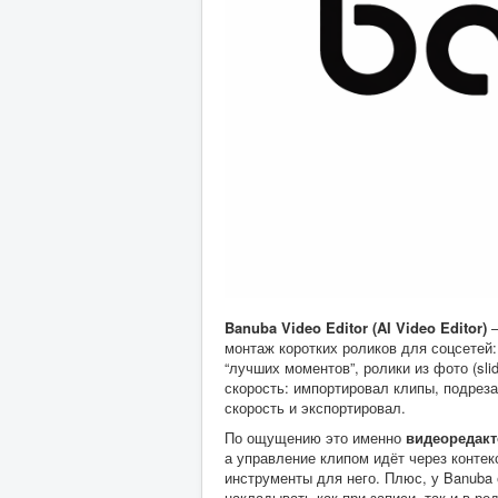
Banuba Video Editor (AI Video Editor)
—
монтаж коротких роликов для соцсетей: 
“лучших моментов”, ролики из фото (sl
скорость: импортировал клипы, подреза
скорость и экспортировал.
По ощущению это именно
видеоредакт
а управление клипом идёт через конте
инструменты для него. Плюс, у Banuba
накладывать как при записи, так и в ре