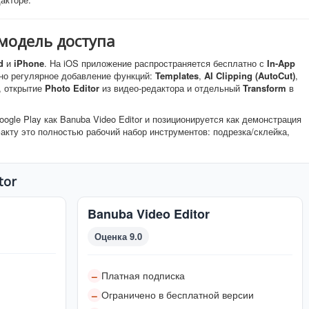
модель доступа
d
и
iPhone
. На iOS приложение распространяется бесплатно с
In-App
дно регулярное добавление функций:
Templates
,
AI Clipping (AutoCut)
,
, открытие
Photo Editor
из видео-редактора и отдельный
Transform
в
ogle Play как Banuba Video Editor и позиционируется как демонстрация
факту это полностью рабочий набор инструментов: подрезка/склейка,
tor
Banuba Video Editor
Оценка 9.0
Платная подписка
–
Ограничено в бесплатной версии
–