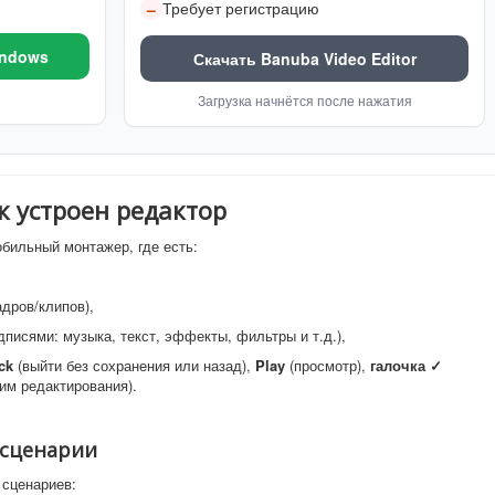
Требует регистрацию
–
indows
Скачать Banuba Video Editor
Загрузка начнётся после нажатия
к устроен редактор
бильный монтажер, где есть:
дров/клипов),
дписями: музыка, текст, эффекты, фильтры и т.д.),
ck
(выйти без сохранения или назад),
Play
(просмотр),
галочка ✓
им редактирования).
 сценарии
 сценариев: