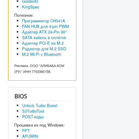
Goldenfir
KingSpec
Полезное:
Программатор CH341A
FAN HUB для 4-pin PWM
Адаптер ATX 24-Pin 90°
SATA кабель в оплётке
Адаптер PCI-E на M.2
Радиатор для M.2 SSD
M.2 Wi-Fi с Bluetooth
Реклама. ООО “АЛИБАБА.КОМ
(РУ)” ИНН 7703380158.
BIOS
Unlock Turbo Boost
S3TurboTool
POST-коды
Прошивка из под Windows:
FPT
AFUWIN