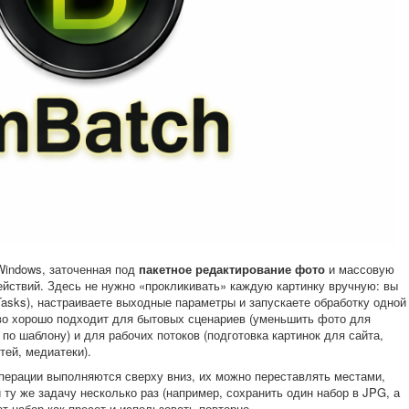
Windows, заточенная под
пакетное редактирование фото
и массовую
ействий. Здесь не нужно «прокликивать» каждую картинку вручную: вы
asks), настраиваете выходные параметры и запускаете обработку одной
ово хорошо подходит для бытовых сценариев (уменьшить фото для
по шаблону) и для рабочих потоков (подготовка картинок для сайта,
тей, медиатеки).
операции выполняются сверху вниз, их можно переставлять местами,
 ту же задачу несколько раз (например, сохранить один набор в JPG, а
т набор как пресет и использовать повторно.