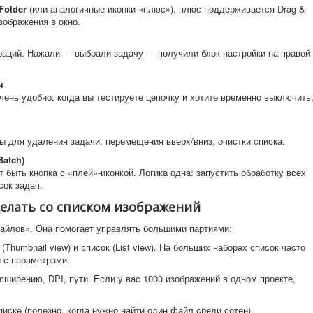
Folder
(или аналогичные иконки «плюс»), плюс поддерживается Drag &
зображения в окно.
ераций. Нажали — выбрали задачу — получили блок настройки на правой
ч
ень удобно, когда вы тестируете цепочку и хотите временно выключить
 для удаления задачи, перемещения вверх/вниз, очистки списка.
Batch)
 быть кнопка с «плей»-иконкой. Логика одна: запустить обработку всех
сок задач.
делать со списком изображений
файлов». Она помогает управлять большими партиями:
(Thumbnail view) и список (List view). На больших наборах список часто
 с параметрами.
асширению, DPI, пути. Если у вас 1000 изображений в одном проекте,
писке (полезно, когда нужно найти один файл среди сотен).