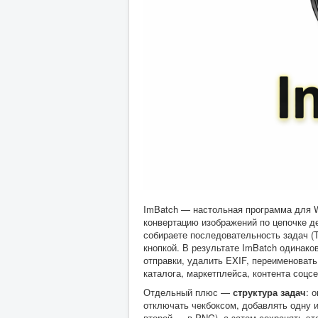
ImBatch — настольная программа для 
конвертацию изображений по цепочке д
собираете последовательность задач (T
кнопкой. В результате ImBatch одинак
отправки, удалить EXIF, переименовать 
каталога, маркетплейса, контента соцсе
Отдельный плюс —
структура задач
: 
отключать чекбоксом, добавлять одну и
второй — в PNG), а затем сохранять это