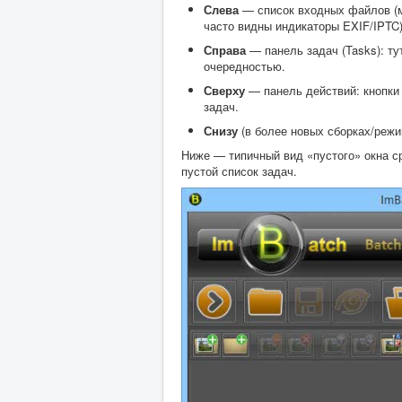
Слева
— список входных файлов (м
часто видны индикаторы EXIF/IPTC)
Справа
— панель задач (Tasks): ту
очередностью.
Сверху
— панель действий: кнопки 
задач.
Снизу
(в более новых сборках/реж
Ниже — типичный вид «пустого» окна с
пустой список задач.