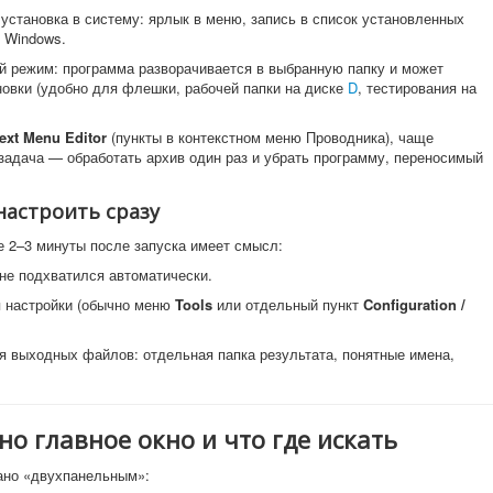
установка в систему: ярлык в меню, запись в список установленных
 Windows.
 режим: программа разворачивается в выбранную папку и может
новки (удобно для флешки, рабочей папки на диске
D
, тестирования на
ext Menu Editor
(пункты в контекстном меню Проводника), чаще
задача — обработать архив один раз и убрать программу, переносимый
настроить сразу
е 2–3 минуты после запуска имеет смысл:
не подхватился автоматически.
я настройки (обычно меню
Tools
или отдельный пункт
Configuration /
я выходных файлов: отдельная папка результата, понятные имена,
но главное окно и что где искать
ано «двухпанельным»: