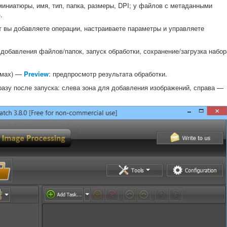
иниатюры, имя, тип, папка, размеры, DPI; у файлов с метаданными
.
т вы добавляете операции, настраиваете параметры и управляете
добавления файлов/папок, запуск обработки, сохранение/загрузка набор
имах) —
Preview
: предпросмотр результата обработки.
разу после запуска: слева зона для добавления изображений, справа —