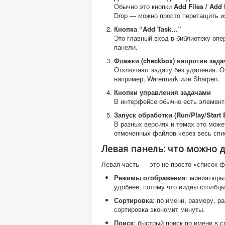
Обычно это кнопки
Add Files / Add 
Drop — можно просто перетащить и
Кнопка “Add Task…”
Это главный вход в библиотеку оп
панели.
Флажки (checkbox) напротив зада
Отключают задачу без удаления. Оч
например, Watermark или Sharpen.
Кнопки управления задачами
В интерфейсе обычно есть элементы
Запуск обработки (Run/Play/Start 
В разных версиях и темах это может
отмеченных файлов через весь спи
Левая панель: что можно 
Левая часть — это не просто «список 
Режимы отображения
: миниатюры 
удобнее, потому что видны столбцы
Сортировка
: по имени, размеру, р
сортировка экономит минуты.
Поиск
: быстрый поиск по имени в с