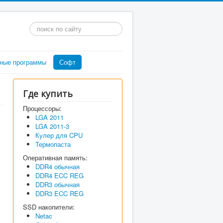
Искать...
ные программы
Софт
Где купить
Процессоры:
LGA 2011
LGA 2011-3
Кулер для CPU
Термопаста
Оперативная память:
DDR4 обычная
DDR4 ECC REG
DDR3 обычная
DDR3 ECC REG
SSD накопители:
Netac