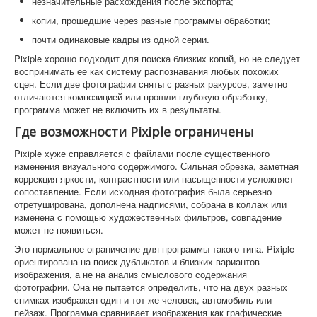
незначительные расхождения после экспорта;
копии, прошедшие через разные программы обработки;
почти одинаковые кадры из одной серии.
Pixiple хорошо подходит для поиска близких копий, но не следует
воспринимать ее как систему распознавания любых похожих
сцен. Если две фотографии сняты с разных ракурсов, заметно
отличаются композицией или прошли глубокую обработку,
программа может не включить их в результаты.
Где возможности Pixiple ограничены
Pixiple хуже справляется с файлами после существенного
изменения визуального содержимого. Сильная обрезка, заметная
коррекция яркости, контрастности или насыщенности усложняет
сопоставление. Если исходная фотография была серьезно
отретуширована, дополнена надписями, собрана в коллаж или
изменена с помощью художественных фильтров, совпадение
может не появиться.
Это нормальное ограничение для программы такого типа. Pixiple
ориентирована на поиск дубликатов и близких вариантов
изображения, а не на анализ смыслового содержания
фотографии. Она не пытается определить, что на двух разных
снимках изображен один и тот же человек, автомобиль или
пейзаж. Программа сравнивает изображения как графические