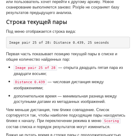
или пользователь хочет перейти к другому архиву. Новое
сканирование выполняется заново: Pixiple не сохраняет базу
результатов предыдущего анализа.
Строка текущей пары
Под меню отображается строка вида:
Image pair 25 of 28: Distance 0.439, 25 seconds
Первая часть показывает позицию текущей пары в списке и
общее количество найденных пар:
— открыта двадцать пятая пара из
Image pair 25 of 28
двадцати восьми;
— числовая дистанция между
Distance 0.439
изображениями;
дополнительное время — минимальная разница между
доступными датами из метаданных изображений.
Чем меньше дистанция, тем ближе совпадение. Список
сортируется так, чтобы наиболее подходящие пары находились
ближе к началу. При переключении режима в меню
Scoring
состав списка и порядок результатов могут измениться.
Важно не путать время в строке пары с продолжительностью