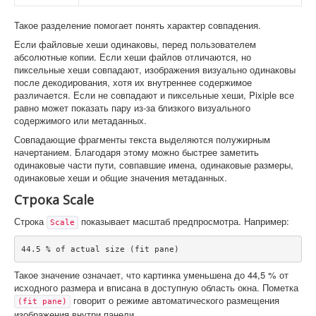
Такое разделение помогает понять характер совпадения.
Если файловые хеши одинаковы, перед пользователем
абсолютные копии. Если хеши файлов отличаются, но
пиксельные хеши совпадают, изображения визуально одинаковы
после декодирования, хотя их внутреннее содержимое
различается. Если не совпадают и пиксельные хеши, Pixiple все
равно может показать пару из-за близкого визуального
содержимого или метаданных.
Совпадающие фрагменты текста выделяются полужирным
начертанием. Благодаря этому можно быстрее заметить
одинаковые части пути, совпавшие имена, одинаковые размеры,
одинаковые хеши и общие значения метаданных.
Строка Scale
Строка
показывает масштаб предпросмотра. Например:
Scale
44.5 % of actual size (fit pane)
Такое значение означает, что картинка уменьшена до 44,5 % от
исходного размера и вписана в доступную область окна. Пометка
говорит о режиме автоматического размещения
(fit pane)
изображения внутри панели.