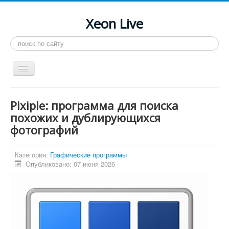
Xeon Live
Искать...
Toggle
Navigation
Главная
Pixiple: программа для поиска
LGA 2011-3
похожих и дублирующихся
фотографий
LGA 2011
Процессоры
Категория:
Графические программы
Инструкции
Опубликовано: 07 июня 2026
Рейтинги
Конференция
Системные программы