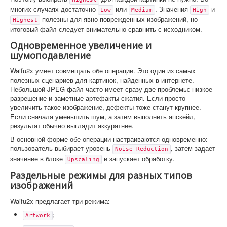
многих случаях достаточно
или
. Значения
и
Low
Medium
High
полезны для явно поврежденных изображений, но
Highest
итоговый файл следует внимательно сравнить с исходником.
Одновременное увеличение и
шумоподавление
Waifu2x умеет совмещать обе операции. Это один из самых
полезных сценариев для картинок, найденных в интернете.
Небольшой JPEG-файл часто имеет сразу две проблемы: низкое
разрешение и заметные артефакты сжатия. Если просто
увеличить такое изображение, дефекты тоже станут крупнее.
Если сначала уменьшить шум, а затем выполнить апскейл,
результат обычно выглядит аккуратнее.
В основной форме обе операции настраиваются одновременно:
пользователь выбирает уровень
, затем задает
Noise Reduction
значение в блоке
и запускает обработку.
Upscaling
Раздельные режимы для разных типов
изображений
Waifu2x предлагает три режима:
;
Artwork