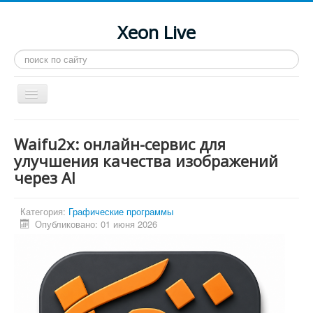
Xeon Live
Искать...
Toggle
Navigation
Главная
Waifu2x: онлайн-сервис для
LGA 2011-3
улучшения качества изображений
через AI
LGA 2011
Процессоры
Категория:
Графические программы
Инструкции
Опубликовано: 01 июня 2026
Рейтинги
Конференция
Системные программы