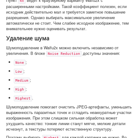
Пункт
ведет к браузерному варианту Waifu2x с
4x
расширенными настройками. Такой коэффициент полезен, если
исходник действительно мал и требуется заметное повышение
разрешения. Однако выбирать максимальное увеличение
автоматически не стоит. Чем слабее исходное изображение, тем
внимательнее нужно оценивать результат.
Удаление шума
Шумоподавление в Waifu2x можно включить независимо от
увеличения. В блоке
доступны значения:
Noise Reduction
;
None
;
Low
;
Medium
;
High
.
Highest
Шумоподавление помогает очистить JPEG-артефакты, уменьшить
выраженность паразитных точек и сгладить неаккуратные участки
изображения. При этом слишком сильная обработка может
ухудшить качество: тонкие линии станут мягче, мелкие детали
исчезнут, а текстуры потеряют естественную структуру.
Поэтому выбирать
для каждой картинки не нужно. Во
Highest