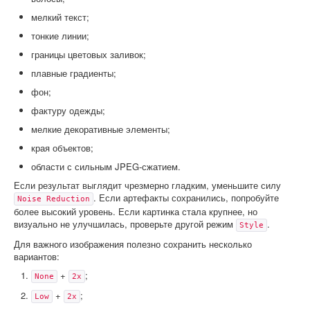
мелкий текст;
тонкие линии;
границы цветовых заливок;
плавные градиенты;
фон;
фактуру одежды;
мелкие декоративные элементы;
края объектов;
области с сильным JPEG-сжатием.
Если результат выглядит чрезмерно гладким, уменьшите силу
. Если артефакты сохранились, попробуйте
Noise Reduction
более высокий уровень. Если картинка стала крупнее, но
визуально не улучшилась, проверьте другой режим
.
Style
Для важного изображения полезно сохранить несколько
вариантов:
+
;
None
2x
+
;
Low
2x