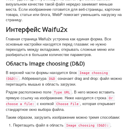
визуальном качестве такой файл нередко занимает меньше
места. Если изображение готовится для веб-страницы, карточки
товара, статьи или блога, WebP помогает уменьшить нагрузку на
страницу.
Интерфейс Waifu2x
Главная страница Waifu2x устроена как единая форма. Все
основные настройки находятся перед глазами: не нужно
переходить между вкладками, открывать сложные меню или
разбираться в большом количестве параметров.
Область Image choosing (D&D)
В верхней части формы находится блок
Image choosing 
. Аббревиатура
означает drag and drop: файл можно
(D&D):
D&D
перетащить мышью в область загрузки.
Рядом расположено поле
. В него можно вставить
Type URL
прямую ссылку на изображение. Ниже находится строка
Or 
с кнопкой
, которая открывает
choose a file:
Choose File
стандартное окно выбора файла.
Таким образом, загрузить изображение можно тремя способами:
Перетащить файл в область
.
Image choosing (D&D):