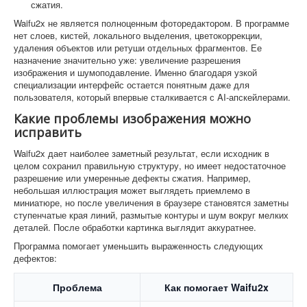
сжатия.
Waifu2x не является полноценным фоторедактором. В программе
нет слоев, кистей, локального выделения, цветокоррекции,
удаления объектов или ретуши отдельных фрагментов. Ее
назначение значительно уже: увеличение разрешения
изображения и шумоподавление. Именно благодаря узкой
специализации интерфейс остается понятным даже для
пользователя, который впервые сталкивается с AI-апскейлерами.
Какие проблемы изображения можно
исправить
Waifu2x дает наиболее заметный результат, если исходник в
целом сохранил правильную структуру, но имеет недостаточное
разрешение или умеренные дефекты сжатия. Например,
небольшая иллюстрация может выглядеть приемлемо в
миниатюре, но после увеличения в браузере становятся заметны
ступенчатые края линий, размытые контуры и шум вокруг мелких
деталей. После обработки картинка выглядит аккуратнее.
Программа помогает уменьшить выраженность следующих
дефектов:
Проблема
Как помогает Waifu2x