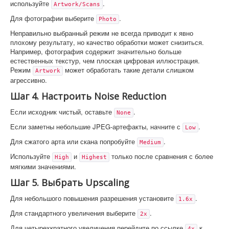
используйте
.
Artwork/Scans
Для фотографии выберите
.
Photo
Неправильно выбранный режим не всегда приводит к явно
плохому результату, но качество обработки может снизиться.
Например, фотография содержит значительно больше
естественных текстур, чем плоская цифровая иллюстрация.
Режим
может обработать такие детали слишком
Artwork
агрессивно.
Шаг 4. Настроить Noise Reduction
Если исходник чистый, оставьте
.
None
Если заметны небольшие JPEG-артефакты, начните с
.
Low
Для сжатого арта или скана попробуйте
.
Medium
Используйте
и
только после сравнения с более
High
Highest
мягкими значениями.
Шаг 5. Выбрать Upscaling
Для небольшого повышения разрешения установите
.
1.6x
Для стандартного увеличения выберите
.
2x
Для четырехкратного увеличения перейдите по ссылке
к
4x