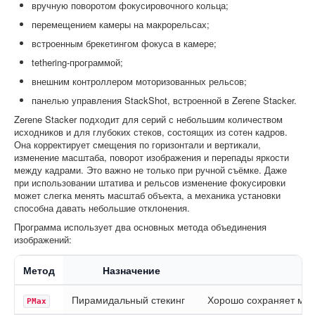
вручную поворотом фокусировочного кольца;
перемещением камеры на макрорельсах;
встроенным брекетингом фокуса в камере;
tethering-программой;
внешним контроллером моторизованных рельсов;
панелью управления StackShot, встроенной в Zerene Stacker.
Zerene Stacker подходит для серий с небольшим количеством
исходников и для глубоких стеков, состоящих из сотен кадров.
Она корректирует смещения по горизонтали и вертикали,
изменение масштаба, поворот изображения и перепады яркости
между кадрами. Это важно не только при ручной съёмке. Даже
при использовании штатива и рельсов изменение фокусировки
может слегка менять масштаб объекта, а механика установки
способна давать небольшие отклонения.
Программа использует два основных метода объединения
изображений:
Метод
Назначение
Пирамидальный стекинг
Хорошо сохраняет мел
PMax