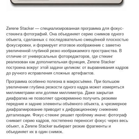
Софт
Zerene Stacker — специализированная программа для фокус-
стекинга фотографий. Она объединяет серию снимков одного
объекта, сделанных с последовательно смещённой плоскостью
фокусировки, и формирует итоговое изображение с заметно
увеличенной глубиной резко изображаемого пространства. В
отличие от универсальных фоторедакторов, где стекинг
реализован как дополнительная функция, Zerene Stacker
построена вокруг этой задачи целиком: от выравнивания кадров
до ручного исправления сложных артефактов.
Программа особенно полезна в макросъёмке. При большом
увеличении глубина резкости одного кадра может измеряться
миллиметрами или долями миллиметра. Даже закрытая
диафрагма не позволяет одновременно получить резкими
передние и задние элементы объёмного объекта, а чрезмерное
диафрагмирование приводит к дифракционному снижению
детализации. Фокус-стекинг решает проблему иначе: фотограф
снимает серию кадров, постепенно переносит фокус через весь
объект, а Zerene Stacker выбирает резкие фрагменты и
объединяет их в один снимок.