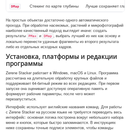
Стекинг по карте глубины
Лучше сохраняет глад
DMap
На простых объектах достаточно одного автоматического
прохода. При обработке насекомых, растений и микрофотографий
наиболее качественный подход выглядит иначе: создать
результаты
и
, выбрать лучший из них как основу и
PMax
DMap
локально перенести удачные фрагменты из второго результата
либо из отдельных исходных кадров.
Установка, платформы и редакции
программы
Zerene Stacker работает в Windows, macOS и Linux. Программа
рассчитана на длительную обработку крупных файлов и
поддерживает 64-битный режим во всех редакциях. При первом
запуске она оценивает доступную оперативную память и
формирует рабочие параметры, после чего может
перезапуститься.
Интерфейс использует английские названия команд. Для работы
с Zerene Stacker на русском языке не требуется переводить весь
интерфейс: основная логика построена вокруг небольшого набора
меню и кнопок, которые быстро запоминаются. В инструкциях
ниже сохранены точные подписи элементов, чтобы команды