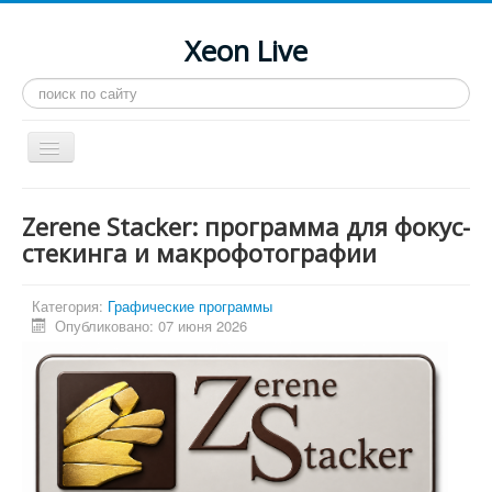
Xeon Live
Искать...
Toggle
Navigation
Главная
Zerene Stacker: программа для фокус-
LGA 2011-3
стекинга и макрофотографии
LGA 2011
Категория:
Графические программы
Процессоры
Опубликовано: 07 июня 2026
Инструкции
Рейтинги
Конференция
Системные программы