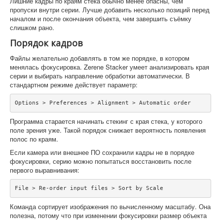
Лишние кадры по краям стека обычно менее опасны, чем
пропуски внутри серии. Лучше добавить несколько позиций перед
началом и после окончания объекта, чем завершить съёмку
слишком рано.
Порядок кадров
Файлы желательно добавлять в том же порядке, в котором
менялась фокусировка. Zerene Stacker умеет анализировать края
серии и выбирать направление обработки автоматически. В
стандартном режиме действует параметр:
Options > Preferences > Alignment > Automatic order
Программа старается начинать стекинг с края стека, у которого
поле зрения уже. Такой порядок снижает вероятность появления
полос по краям.
Если камера или внешнее ПО сохранили кадры не в порядке
фокусировки, серию можно попытаться восстановить после
первого выравнивания:
File > Re-order input files > Sort by Scale
Команда сортирует изображения по вычисленному масштабу. Она
полезна, потому что при изменении фокусировки размер объекта