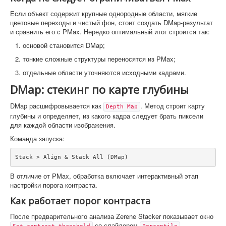
Если объект содержит крупные однородные области, мягкие
цветовые переходы и чистый фон, стоит создать DMap-результат
и сравнить его с PMax. Нередко оптимальный итог строится так:
основой становится DMap;
тонкие сложные структуры переносятся из PMax;
отдельные области уточняются исходными кадрами.
DMap: стекинг по карте глубины
DMap расшифровывается как
. Метод строит карту
Depth Map
глубины и определяет, из какого кадра следует брать пиксели
для каждой области изображения.
Команда запуска:
Stack > Align & Stack All (DMap)
В отличие от PMax, обработка включает интерактивный этап
настройки порога контраста.
Как работает порог контраста
После предварительного анализа Zerene Stacker показывает окно
со слайдером
.