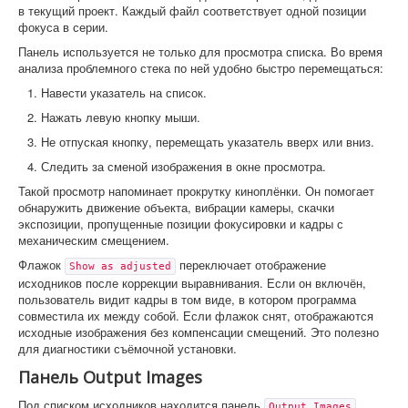
в текущий проект. Каждый файл соответствует одной позиции
фокуса в серии.
Панель используется не только для просмотра списка. Во время
анализа проблемного стека по ней удобно быстро перемещаться:
Навести указатель на список.
Нажать левую кнопку мыши.
Не отпуская кнопку, перемещать указатель вверх или вниз.
Следить за сменой изображения в окне просмотра.
Такой просмотр напоминает прокрутку киноплёнки. Он помогает
обнаружить движение объекта, вибрации камеры, скачки
экспозиции, пропущенные позиции фокусировки и кадры с
механическим смещением.
Флажок
переключает отображение
Show as adjusted
исходников после коррекции выравнивания. Если он включён,
пользователь видит кадры в том виде, в котором программа
совместила их между собой. Если флажок снят, отображаются
исходные изображения без компенсации смещений. Это полезно
для диагностики съёмочной установки.
Панель Output Images
Под списком исходников находится панель
.
Output Images