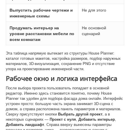
Выпустить рабочие чертежи и
Не для этого
инженерные схемы
Продумать интерьер на
Не основной
уровне расстановки мебели по
сценарий
всем комнатам
Эта таблица напрямую вытекает из структуры House Planner:
каталог готовых макетов, настройка размеров, подбор наружных
материалов, 3D-визуализация, сохранение PNG и отсутствие
упора на проектирование инженерной части.
Рабочее окно и логика интерфейса
После выбора проекта пользователь попадает в основной
редактор. Именно здесь становится понятно, почему House
Planner так удобен для подбора фасада дома онлайн. Интерфейс
устроен просто: большую часть экрана занимает 3D-сцена с
домом, а справа расположена панель параметров и материалов.
Сверху присутствуют кнопки
Выбрать другой проект
, а в
некоторых сценариях —
Проект с нуля
,
Добавить интерьер
,
Добавить ландшафт
. Справа вверху вынесены параметры
площади и размеров, ниже — разворачиваемые секции с