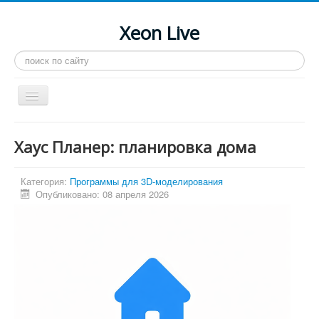
Xeon Live
Искать...
Toggle
Navigation
Главная
Хаус Планер: планировка дома
LGA 2011-3
LGA 2011
Категория:
Программы для 3D-моделирования
Опубликовано: 08 апреля 2026
Процессоры
Инструкции
Рейтинги
Конференция
Системные программы