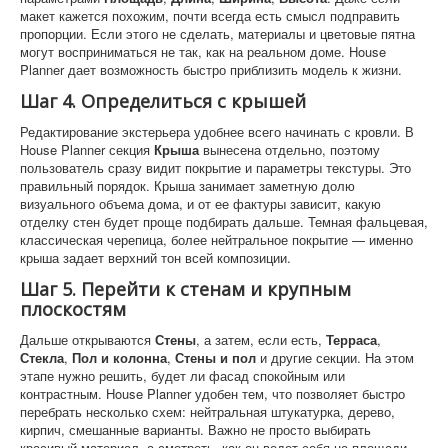
макет кажется похожим, почти всегда есть смысл подправить
пропорции. Если этого не сделать, материалы и цветовые пятна
могут восприниматься не так, как на реальном доме. House
Planner дает возможность быстро приблизить модель к жизни.
Шаг 4. Определиться с крышей
Редактирование экстерьера удобнее всего начинать с кровли. В
House Planner секция
Крыша
вынесена отдельно, поэтому
пользователь сразу видит покрытие и параметры текстуры. Это
правильный порядок. Крыша занимает заметную долю
визуального объема дома, и от ее фактуры зависит, какую
отделку стен будет проще подбирать дальше. Темная фальцевая,
классическая черепица, более нейтральное покрытие — именно
крыша задает верхний тон всей композиции.
Шаг 5. Перейти к стенам и крупным
плоскостям
Дальше открываются
Стены
, а затем, если есть,
Терраса
,
Стекла
,
Пол и колонна
,
Стены и пол
и другие секции. На этом
этапе нужно решить, будет ли фасад спокойным или
контрастным. House Planner удобен тем, что позволяет быстро
перебрать несколько схем: нейтральная штукатурка, дерево,
кирпич, смешанные варианты. Важно не просто выбирать
красивый материал, а смотреть, как он ведет себя на площади