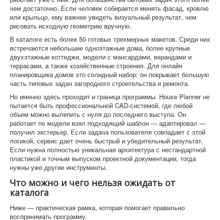
чем достаточно. Если человек собирается менять фасад, кровлю
или крыльцо, ему важнее увидеть визуальный результат, чем
рисовать исходную геометрию вручную.
В каталоге есть более 50 готовых трехмерных макетов. Среди них
встречаются небольшие одноэтажные дома, более крупные
двухэтажные коттеджи, модели с мансардами, верандами и
террасами, а также хозяйственные строения. Для онлайн
планировщика домов это солидный набор: он покрывает большую
часть типовых задач загородного строительства и ремонта.
Но именно здесь проходит и граница программы. House Planner не
пытается быть профессиональной CAD-системой, где любой
объем можно вылепить с нуля до последнего выступа. Он
работает по модели взял подходящий шаблон — адаптировал —
получил экстерьер. Если задача пользователя совпадает с этой
логикой, сервис дает очень быстрый и убедительный результат.
Если нужна полностью уникальная архитектура с нестандартной
пластикой и точным выпуском проектной документации, тогда
нужны уже другие инструменты.
Что можно и чего нельзя ожидать от
каталога
Ниже — практическая рамка, которая помогает правильно
воспринимать программу.