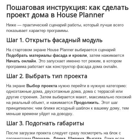
Пошаговая инструкция: как сделать
проект дома в House Planner
Ниже — практический сценарий работы, который лучше всего
показывает характер программы.
Шаг 1. Открыть фасадный модуль
На стартовом экране House Planner выбирается сценарий
Подобрать материалы фасада и кровли
, затем нажимается
Начать онлайн
. Это запускает именно тот режим, в котором
программа работает как конструктор фасада дома онлайн.
Шаг 2. Выбрать тип проекта
На экране
Выбор проекта
нужно перейти в нужную категорию:
одноэтажные дома, двухэтажные дома, дома с террасой или
другие строения. Затем выбирается макет, максимально похожий
на реальный объект, и нажимается
Продолжить
. Этот шаг
принципиален: чем ближе исходный шаблон к вашему дому, тем
меньше времени уйдет на доводку.
Шаг 3. Подогнать габариты
После загрузки проекта следует сразу посмотреть на блок с
параметрами
Площадь
,
Длина
,
Ширина
,
Высота
. Даже если