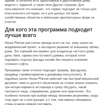
здания. В каталоге есть одноэтажные и двухэтажные дома,
модели с террасой, а также блок Другие строения. Для
пользователя это означает, что сервис подходит не только для
классического коттеджа, но и для дачных построек,
хозяйственных объектов и небольших архитектурных форм на
участке.
Для кого эта программа подходит
лучше всего
House Planner рассчитан прежде всего на тех, кому нужен не
академический проект, а наглядное решение по внешнему облику
дома. Это хороший инструмент для владельца частного дома,
дачи, бани, гаража или гостевого домика, который хочет
подобрать отделку фасада онлайн без лишнего освоения
сложного софта.
Программа также отлично подходит прорабу, фасадчику,
продавцу стройматериалов и дизайнеру-консультанту. В
подобных ролях House Planner работает как быстрый визуальный
аргумент: вместо долгого объяснения на словах можно показать
три-четыре варианта экстерьера и сразу обсудить, какой
смотрится чище, современнее, дороже или практичнее. Это
особенно полезно при выборе между близкими решениями, когда
спор идет не о конструкции, а о том, чем именно облицевать
стены и какую кровлю поставить.