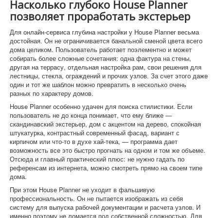
Насколько глубоко House Planner
позволяет проработать экстерьер
Для онлайн-сервиса глубина настройки у House Planner весьма
достойная. Он не ограничивается банальной сменой цвета всего
дома целиком. Пользователь работает поэлементно и может
собирать более сложные сочетания: одна фактура на стены,
другая на террасу, отдельная настройка рам, свои решения для
лестницы, стекла, ограждений и прочих узлов. За счет этого даже
один и тот же шаблон можно превратить в несколько очень
разных по характеру домов.
House Planner особенно удачен для поиска стилистики. Если
пользователь не до конца понимает, что ему ближе —
скандинавский экстерьер, дом с акцентом на дерево, спокойная
штукатурка, контрастный современный фасад, вариант с
кирпичом или что-то в духе хай-тека, — программа дает
возможность все это быстро прогнать на одном и том же объеме.
Отсюда и главный практический плюс: не нужно гадать по
референсам из интернета, можно смотреть прямо на своем типе
дома.
При этом House Planner не уходит в фальшивую
профессиональность. Он не пытается изображать из себя
систему для выпуска рабочей документации и расчета узлов. И
именно поэтому не ломается под собственной сложностью. Для