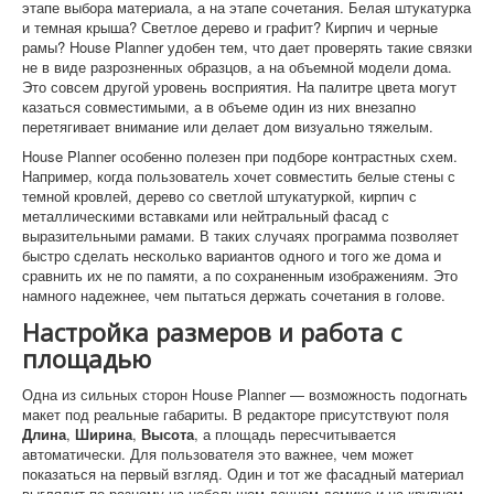
этапе выбора материала, а на этапе сочетания. Белая штукатурка
и темная крыша? Светлое дерево и графит? Кирпич и черные
рамы? House Planner удобен тем, что дает проверять такие связки
не в виде разрозненных образцов, а на объемной модели дома.
Это совсем другой уровень восприятия. На палитре цвета могут
казаться совместимыми, а в объеме один из них внезапно
перетягивает внимание или делает дом визуально тяжелым.
House Planner особенно полезен при подборе контрастных схем.
Например, когда пользователь хочет совместить белые стены с
темной кровлей, дерево со светлой штукатуркой, кирпич с
металлическими вставками или нейтральный фасад с
выразительными рамами. В таких случаях программа позволяет
быстро сделать несколько вариантов одного и того же дома и
сравнить их не по памяти, а по сохраненным изображениям. Это
намного надежнее, чем пытаться держать сочетания в голове.
Настройка размеров и работа с
площадью
Одна из сильных сторон House Planner — возможность подогнать
макет под реальные габариты. В редакторе присутствуют поля
Длина
,
Ширина
,
Высота
, а площадь пересчитывается
автоматически. Для пользователя это важнее, чем может
показаться на первый взгляд. Один и тот же фасадный материал
выглядит по-разному на небольшом дачном домике и на крупном