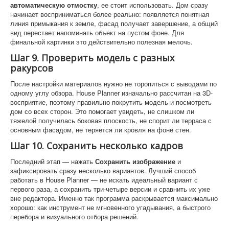
автоматическую отмостку
, ее стоит использовать. Дом сразу
начинает восприниматься более реально: появляется понятная
линия примыкания к земле, фасад получает завершение, а общий
вид перестает напоминать объект на пустом фоне. Для
финальной картинки это действительно полезная мелочь.
Шаг 9. Проверить модель с разных
ракурсов
После настройки материалов нужно не торопиться с выводами по
одному углу обзора. House Planner изначально рассчитан на 3D-
восприятие, поэтому правильно покрутить модель и посмотреть
дом со всех сторон. Это помогает увидеть, не слишком ли
тяжелой получилась боковая плоскость, не спорит ли терраса с
основным фасадом, не теряется ли кровля на фоне стен.
Шаг 10. Сохранить несколько кадров
Последний этап — нажать
Сохранить изображение
и
зафиксировать сразу несколько вариантов. Лучший способ
работать в House Planner — не искать идеальный вариант с
первого раза, а сохранить три-четыре версии и сравнить их уже
вне редактора. Именно так программа раскрывается максимально
хорошо: как инструмент не мгновенного угадывания, а быстрого
перебора и визуального отбора решений.