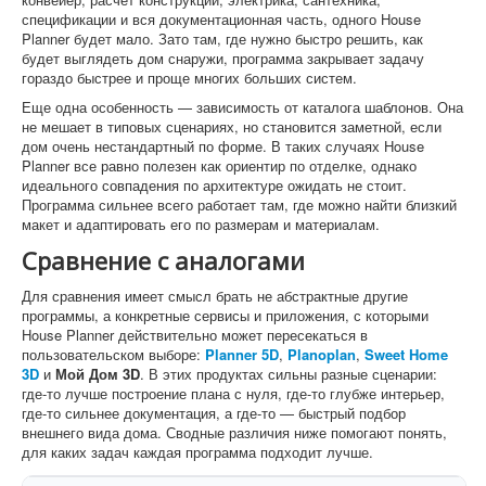
спецификации и вся документационная часть, одного House
Planner будет мало. Зато там, где нужно быстро решить, как
будет выглядеть дом снаружи, программа закрывает задачу
гораздо быстрее и проще многих больших систем.
Еще одна особенность — зависимость от каталога шаблонов. Она
не мешает в типовых сценариях, но становится заметной, если
дом очень нестандартный по форме. В таких случаях House
Planner все равно полезен как ориентир по отделке, однако
идеального совпадения по архитектуре ожидать не стоит.
Программа сильнее всего работает там, где можно найти близкий
макет и адаптировать его по размерам и материалам.
Сравнение с аналогами
Для сравнения имеет смысл брать не абстрактные другие
программы, а конкретные сервисы и приложения, с которыми
House Planner действительно может пересекаться в
пользовательском выборе:
Planner 5D
,
Planoplan
,
Sweet Home
3D
и
Мой Дом 3D
. В этих продуктах сильны разные сценарии:
где-то лучше построение плана с нуля, где-то глубже интерьер,
где-то сильнее документация, а где-то — быстрый подбор
внешнего вида дома. Сводные различия ниже помогают понять,
для каких задач каждая программа подходит лучше.