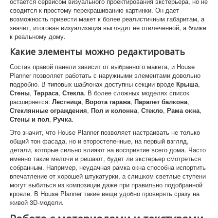
остается сервисом визуального проектирования экстерьера, но не
сводится к простому перекрашиванию картинки. Он дает
возможность привести макет к более реалистичным габаритам, а
значит, итоговая визуализация выглядит не отвлеченной, а ближе
к реальному дому.
Какие элементы можно редактировать
Состав правой панели зависит от выбранного макета, и House
Planner позволяет работать с наружными элементами довольно
подробно. В типовых шаблонах доступны секции вроде
Крыша
,
Стены
,
Терраса
,
Стекла
. В более сложных моделях список
расширяется:
Лестница
,
Ворота гаража
,
Парапет балкона
,
Стеклянные ограждения
,
Пол и колонна
,
Стекло
,
Рама окна
,
Стены и пол
,
Ручка
.
Это значит, что House Planner позволяет настраивать не только
общий тон фасада, но и второстепенные, на первый взгляд,
детали, которые сильно влияют на восприятие всего дома. Часто
именно такие мелочи и решают, будет ли экстерьер смотреться
собранным. Например, неудачная рамка окна способна испортить
впечатление от хорошей штукатурки, а слишком светлые ступени
могут выбиться из композиции даже при правильно подобранной
кровле. В House Planner такие вещи удобно проверять сразу на
живой 3D-модели.