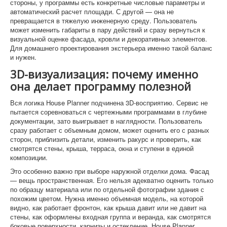
стороны, у программы есть конкретные числовые параметры и
автоматический расчет площади. С другой — она не
превращается в тяжелую инженерную среду. Пользователь
может изменить габариты в пару действий и сразу вернуться к
визуальной оценке фасада, кровли и декоративных элементов.
Для домашнего проектирования экстерьера именно такой баланс
и нужен.
3D-визуализация: почему именно
она делает программу полезной
Вся логика House Planner подчинена 3D-восприятию. Сервис не
пытается соревноваться с чертежными программами в глубине
документации, зато выигрывает в наглядности. Пользователь
сразу работает с объемным домом, может оценить его с разных
сторон, приблизить детали, изменить ракурс и проверить, как
смотрятся стены, крыша, терраса, окна и ступени в единой
композиции.
Это особенно важно при выборе наружной отделки дома. Фасад
— вещь пространственная. Его нельзя адекватно оценить только
по образцу материала или по отдельной фотографии здания с
похожим цветом. Нужна именно объемная модель, на которой
видно, как работает фронтон, как крыша давит или не давит на
стены, как оформлены входная группа и веранда, как смотрятся
боковые поверхности, карнизы и остекление. House Planner