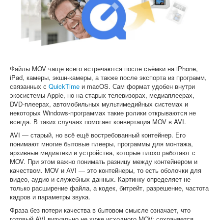
Софт
Файлы MOV чаще всего встречаются после съёмки на iPhone,
iPad, камеры, экшн-камеры, а также после экспорта из программ,
связанных с
QuickTime
и macOS. Сам формат удобен внутри
экосистемы Apple, но на старых телевизорах, медиаплеерах,
DVD-плеерах, автомобильных мультимедийных системах и
некоторых Windows-программах такие ролики открываются не
всегда. В таких случаях помогает конвертация MOV в AVI.
AVI — старый, но всё ещё востребованный контейнер. Его
понимают многие бытовые плееры, программы для монтажа,
архивные медиатеки и устройства, которые плохо работают с
MOV. При этом важно понимать разницу между контейнером и
качеством. MOV и AVI — это контейнеры, то есть оболочки для
видео, аудио и служебных данных. Картинку определяет не
только расширение файла, а кодек, битрейт, разрешение, частота
кадров и параметры звука.
Фраза без потери качества в бытовом смысле означает, что
готовый AVI визуально не хуже исходного MOV: сохраняется