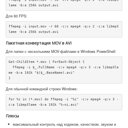
Для 60 FPS:
ffmpeg -i input.mov -r 60 -c:v mpeg4 -q:v 2 -c:a libmp3
Пакетная конвертация MOV в AVI
Для папки с несколькими MOV-файлами в Windows PowerShell:
Get-ChildItem *.mov | ForEach-Object {

  ffmpeg -i $_.FullName -c:v mpeg4 -q:v 3 -c:a libmp3la
me -b:a 192k "$($_.BaseName).avi"

Для обычной командной строки Windows:
for %i in (*.mov) do ffmpeg -i "%i" -c:v mpeg4 -q:v 3 -
Плюсы
максимальный контроль над кодеком, качеством, звуком и