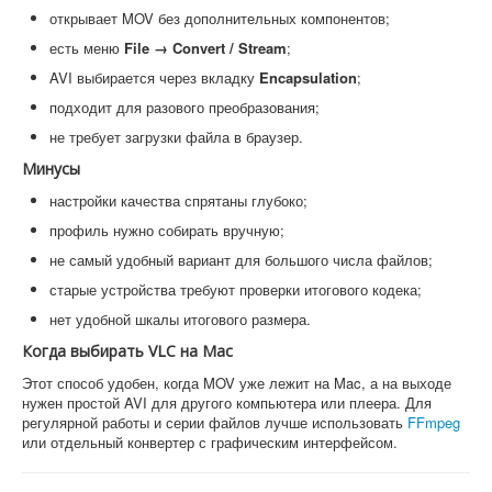
открывает MOV без дополнительных компонентов;
есть меню
File → Convert / Stream
;
AVI выбирается через вкладку
Encapsulation
;
подходит для разового преобразования;
не требует загрузки файла в браузер.
Минусы
настройки качества спрятаны глубоко;
профиль нужно собирать вручную;
не самый удобный вариант для большого числа файлов;
старые устройства требуют проверки итогового кодека;
нет удобной шкалы итогового размера.
Когда выбирать VLC на Mac
Этот способ удобен, когда MOV уже лежит на Mac, а на выходе
нужен простой AVI для другого компьютера или плеера. Для
регулярной работы и серии файлов лучше использовать
FFmpeg
или отдельный конвертер с графическим интерфейсом.