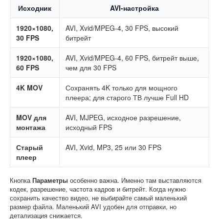
Исходник
AVI-настройка
1920×1080,
AVI, Xvid/MPEG-4, 30 FPS, высокий
30 FPS
битрейт
1920×1080,
AVI, Xvid/MPEG-4, 60 FPS, битрейт выше,
60 FPS
чем для 30 FPS
4K MOV
Сохранять 4K только для мощного
плеера; для старого ТВ лучше Full HD
MOV для
AVI, MJPEG, исходное разрешение,
монтажа
исходный FPS
Старый
AVI, Xvid, MP3, 25 или 30 FPS
плеер
Кнопка
Параметры
особенно важна. Именно там выставляются
кодек, разрешение, частота кадров и битрейт. Когда нужно
сохранить качество видео, не выбирайте самый маленький
размер файла. Маленький AVI удобен для отправки, но
детализация снижается.