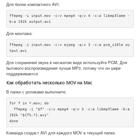
Для более компактного AVI:
ffmpeg -i input.mov -c:v mpeg4 -q:v 4 -c:a libmp3lame -
Для монтажа:
ffmpeg -i input.mov -c:v mjpeg -q:v 3 -c:a pcm_s16le ou
Для сохранения звука в несжатом виде используйте PCM. Для
бытового воспроизведения лучше MP3, потому что он шире
поддерживается.
Как обработать несколько MOV на Mac
В папке с роликами выполните:
for f in *.mov; do

  ffmpeg -i "$f" -c:v mpeg4 -q:v 3 -c:a libmp3lame -b:a 
192k "${f%.*}.avi"

Команда создаст AVI для каждого MOV в текущей папке.