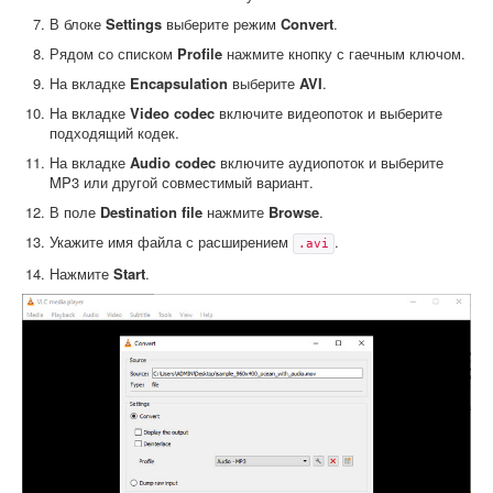
В блоке
Settings
выберите режим
Convert
.
Рядом со списком
Profile
нажмите кнопку с гаечным ключом.
На вкладке
Encapsulation
выберите
AVI
.
На вкладке
Video codec
включите видеопоток и выберите
подходящий кодек.
На вкладке
Audio codec
включите аудиопоток и выберите
MP3 или другой совместимый вариант.
В поле
Destination file
нажмите
Browse
.
Укажите имя файла с расширением
.
.avi
Нажмите
Start
.