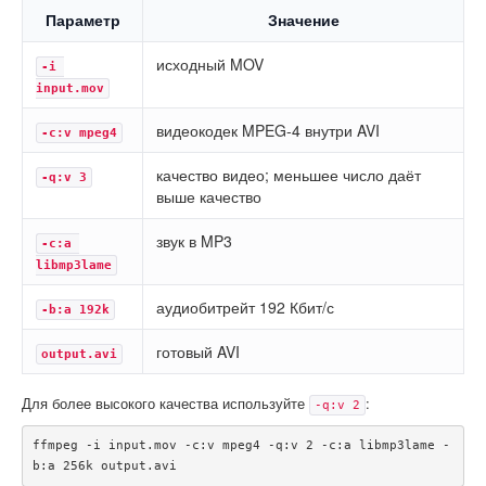
Параметр
Значение
исходный MOV
-i 
input.mov
видеокодек MPEG-4 внутри AVI
-c:v mpeg4
качество видео; меньшее число даёт
-q:v 3
выше качество
звук в MP3
-c:a 
libmp3lame
аудиобитрейт 192 Кбит/с
-b:a 192k
готовый AVI
output.avi
Для более высокого качества используйте
:
-q:v 2
ffmpeg -i input.mov -c:v mpeg4 -q:v 2 -c:a libmp3lame -