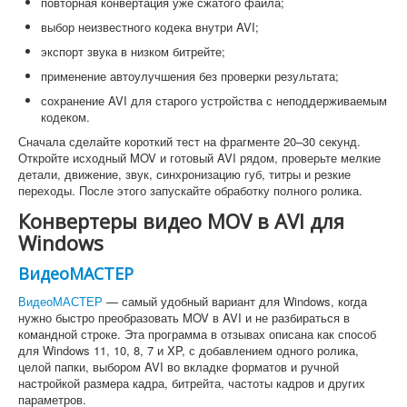
повторная конвертация уже сжатого файла;
выбор неизвестного кодека внутри AVI;
экспорт звука в низком битрейте;
применение автоулучшения без проверки результата;
сохранение AVI для старого устройства с неподдерживаемым
кодеком.
Сначала сделайте короткий тест на фрагменте 20–30 секунд.
Откройте исходный MOV и готовый AVI рядом, проверьте мелкие
детали, движение, звук, синхронизацию губ, титры и резкие
переходы. После этого запускайте обработку полного ролика.
Конвертеры видео MOV в AVI для
Windows
ВидеоМАСТЕР
ВидеоМАСТЕР
— самый удобный вариант для Windows, когда
нужно быстро преобразовать MOV в AVI и не разбираться в
командной строке. Эта программа в отзывах описана как способ
для Windows 11, 10, 8, 7 и XP, с добавлением одного ролика,
целой папки, выбором AVI во вкладке форматов и ручной
настройкой размера кадра, битрейта, частоты кадров и других
параметров.