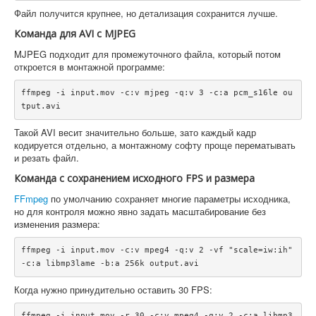
Файл получится крупнее, но детализация сохранится лучше.
Команда для AVI с MJPEG
MJPEG подходит для промежуточного файла, который потом
откроется в монтажной программе:
ffmpeg -i input.mov -c:v mjpeg -q:v 3 -c:a pcm_s16le ou
Такой AVI весит значительно больше, зато каждый кадр
кодируется отдельно, а монтажному софту проще перематывать
и резать файл.
Команда с сохранением исходного FPS и размера
FFmpeg
по умолчанию сохраняет многие параметры исходника,
но для контроля можно явно задать масштабирование без
изменения размера:
ffmpeg -i input.mov -c:v mpeg4 -q:v 2 -vf "scale=iw:ih" 
Когда нужно принудительно оставить 30 FPS:
ffmpeg -i input.mov -r 30 -c:v mpeg4 -q:v 2 -c:a libmp3