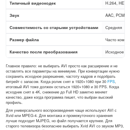
Типичный видеокодек
H.264, HEVC
Звук
AAC, PCM, 
Совместимость со старыми устройствами
Средняя
Размер файла
Часто компа
Качество после преобразования
Исходное
Главное правило: не выбирать AVI просто как расширение и не
оставлять все параметры на минимуме. При конвертации нужно
сохранить исходное разрешение, частоту кадров и подобрать
битрейт с запасом. Когда ролик снят в 1920×1080 при 30
FPS
,
итоговый AVI тоже должен остаться 1920×1080 и 30 FPS. Когда
исходник снят в 4K, снижение до Full HD заметно меняет
качество, даже когда программа пишет, что выбран высокий
профиль.
Для универсального воспроизведения чаще используют AVI с
Xvid или MPEG-4. Для монтажа и промежуточного хранения
лучше подходит MJPEG, но файл получается крупнее. Для
старого телевизора безопаснее выбирать Xvid AVI со звуком MP3,