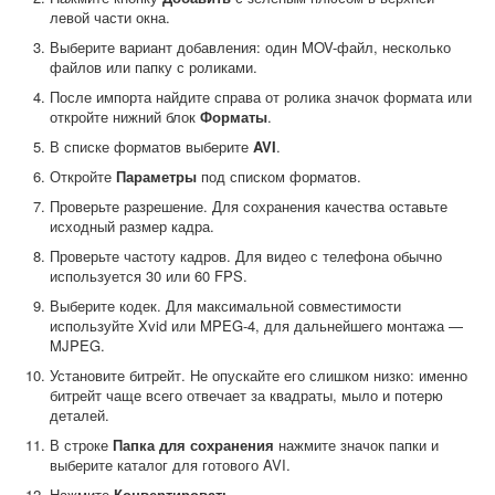
левой части окна.
Выберите вариант добавления: один MOV-файл, несколько
файлов или папку с роликами.
После импорта найдите справа от ролика значок формата или
откройте нижний блок
Форматы
.
В списке форматов выберите
AVI
.
Откройте
Параметры
под списком форматов.
Проверьте разрешение. Для сохранения качества оставьте
исходный размер кадра.
Проверьте частоту кадров. Для видео с телефона обычно
используется 30 или 60 FPS.
Выберите кодек. Для максимальной совместимости
используйте Xvid или MPEG-4, для дальнейшего монтажа —
MJPEG.
Установите битрейт. Не опускайте его слишком низко: именно
битрейт чаще всего отвечает за квадраты, мыло и потерю
деталей.
В строке
Папка для сохранения
нажмите значок папки и
выберите каталог для готового AVI.
Нажмите
Конвертировать
.