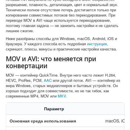
разрешение, плавность, детализация, цвет и нормальный звук.
Технически полное отсутствие потерь достигается только при
копировании совместимых потоков без перекодирования. При
переводе MOV в AVI чаще используется перекодирование,
поэтому главная задача — не занизить настройки и не сделать
лишнее сжатие.
Ниже разобраны способы для Windows, macOS, Android, iOS и
браузера. У каждого способа есть подробная
инструкция
,
скриншот, плюсы, минусы и практические настройки качества.
MOV и AVI: что меняется при
конвертации
MOV — контейнер QuickTime. Внутри него часто лежит H.264,
HEVC, ProRes, PCM,
AAC
или другой поток. AVI — контейнер из
мира Windows, старых медиаплееров и бытовых устройств. Он
хорошо подходит для совместимости, но не так гибок, как
современные MP4, MOV или
MKV
.
Параметр
Основная среда использования
macOS, iOS,