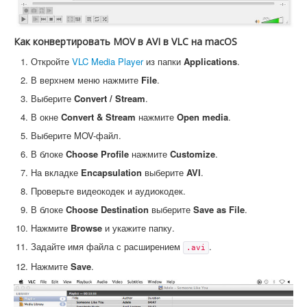
Как конвертировать MOV в AVI в VLC на macOS
Откройте
VLC Media Player
из папки
Applications
.
В верхнем меню нажмите
File
.
Выберите
Convert / Stream
.
В окне
Convert & Stream
нажмите
Open media
.
Выберите MOV-файл.
В блоке
Choose Profile
нажмите
Customize
.
На вкладке
Encapsulation
выберите
AVI
.
Проверьте видеокодек и аудиокодек.
В блоке
Choose Destination
выберите
Save as File
.
Нажмите
Browse
и укажите папку.
Задайте имя файла с расширением
.
.avi
Нажмите
Save
.