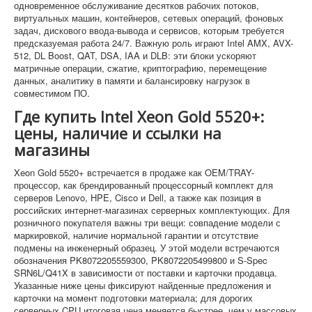
одновременное обслуживание десятков рабочих потоков,
виртуальных машин, контейнеров, сетевых операций, фоновых
задач, дискового ввода-вывода и сервисов, которым требуется
предсказуемая работа 24/7. Важную роль играют Intel AMX, AVX-
512, DL Boost, QAT, DSA, IAA и DLB: эти блоки ускоряют
матричные операции, сжатие, криптографию, перемещение
данных, аналитику в памяти и балансировку нагрузок в
совместимом ПО.
Где купить Intel Xeon Gold 5520+:
цены, наличие и ссылки на
магазины
Xeon Gold 5520+ встречается в продаже как OEM/TRAY-
процессор, как брендированный процессорный комплект для
серверов Lenovo, HPE, Cisco и Dell, а также как позиция в
российских интернет-магазинах серверных комплектующих. Для
розничного покупателя важны три вещи: совпадение модели с
маркировкой, наличие нормальной гарантии и отсутствие
подмены на инженерный образец. У этой модели встречаются
обозначения PK8072205559300, PK8072205499800 и S-Spec
SRN6L/Q41X в зависимости от поставки и карточки продавца.
Указанные ниже цены фиксируют найденные предложения и
карточки на момент подготовки материала; для дорогих
серверных CPU итоговая цена меняется быстрее, чем у массовых