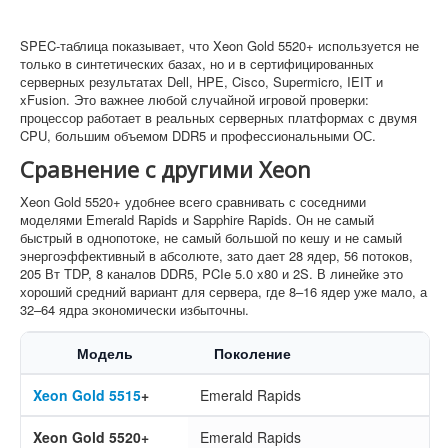
SPEC-таблица показывает, что Xeon Gold 5520+ используется не
только в синтетических базах, но и в сертифицированных
серверных результатах Dell, HPE, Cisco, Supermicro, IEIT и
xFusion. Это важнее любой случайной игровой проверки:
процессор работает в реальных серверных платформах с двумя
CPU, большим объемом DDR5 и профессиональными ОС.
Сравнение с другими Xeon
Xeon Gold 5520+ удобнее всего сравнивать с соседними
моделями Emerald Rapids и Sapphire Rapids. Он не самый
быстрый в однопотоке, не самый большой по кешу и не самый
энергоэффективный в абсолюте, зато дает 28 ядер, 56 потоков,
205 Вт TDP, 8 каналов DDR5, PCIe 5.0 x80 и 2S. В линейке это
хороший средний вариант для сервера, где 8–16 ядер уже мало, а
32–64 ядра экономически избыточны.
Модель
Поколение
Xeon Gold 5515
+
Emerald Rapids
Xeon Gold 5520+
Emerald Rapids