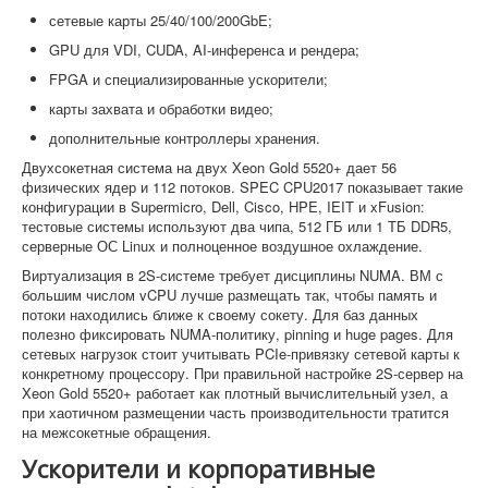
сетевые карты 25/40/100/200GbE;
GPU для VDI, CUDA, AI-инференса и рендера;
FPGA и специализированные ускорители;
карты захвата и обработки видео;
дополнительные контроллеры хранения.
Двухсокетная система на двух Xeon Gold 5520+ дает 56
физических ядер и 112 потоков. SPEC CPU2017 показывает такие
конфигурации в Supermicro, Dell, Cisco, HPE, IEIT и xFusion:
тестовые системы используют два чипа, 512 ГБ или 1 ТБ DDR5,
серверные ОС Linux и полноценное воздушное охлаждение.
Виртуализация в 2S-системе требует дисциплины NUMA. ВМ с
большим числом vCPU лучше размещать так, чтобы память и
потоки находились ближе к своему сокету. Для баз данных
полезно фиксировать NUMA-политику, pinning и huge pages. Для
сетевых нагрузок стоит учитывать PCIe-привязку сетевой карты к
конкретному процессору. При правильной настройке 2S-сервер на
Xeon Gold 5520+ работает как плотный вычислительный узел, а
при хаотичном размещении часть производительности тратится
на межсокетные обращения.
Ускорители и корпоративные