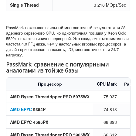
Single Thread
3 216 MOps/Sec
PassMark показывает сильный многопоточный результат для 28-
ядерного серверного CPU, но однопоточная позиция у Xeon Gold
5520+ остается типично серверной. Это ожидаемо: максимальная
частота 4,0 ГГц ниже, чем у настольных игровых процессоров, а
дизайн ориентирован на память, I/O, многопоточность и 24/7-
нагрузку.
PassMark: сравнение с популярными
аналогами из той же базы
Процессор
CPU Mark
Разн
AMD Ryzen Threadripper PRO 5975WX
75 037
AMD EPYC
9354P
74 813
AMD EPYC 4585PX
68 893
AMD Ryzen Threadripper PRO 5965WX
66 612