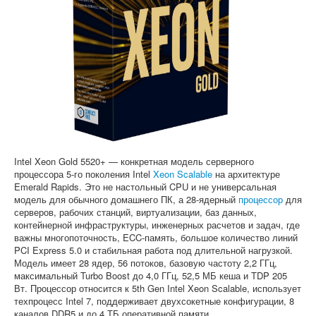
Софт
Intel Xeon Gold 5520+ — конкретная модель серверного
процессора 5-го поколения Intel
Xeon Scalable
на архитектуре
Emerald Rapids. Это не настольный CPU и не универсальная
модель для обычного домашнего ПК, а 28-ядерный
процессор
для
серверов, рабочих станций, виртуализации, баз данных,
контейнерной инфраструктуры, инженерных расчетов и задач, где
важны многопоточность, ECC-память, большое количество линий
PCI Express 5.0 и стабильная работа под длительной нагрузкой.
Модель имеет 28 ядер, 56 потоков, базовую частоту 2,2 ГГц,
максимальный Turbo Boost до 4,0 ГГц, 52,5 МБ кеша и TDP 205
Вт. Процессор относится к 5th Gen Intel Xeon Scalable, использует
техпроцесс Intel 7, поддерживает двухсокетные конфигурации, 8
каналов DDR5 и до 4 ТБ оперативной памяти.