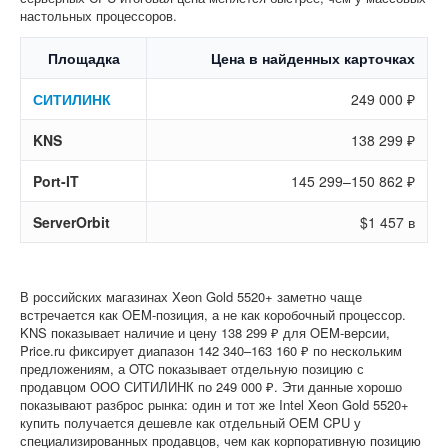
настольных процессоров.
Площадка
Цена в найденных карточках
СИТИЛИНК
249 000 ₽
KNS
138 299 ₽
Port-IT
145 299–150 862 ₽
ServerOrbit
$1 457 в
В российских магазинах Xeon Gold 5520+ заметно чаще
встречается как OEM-позиция, а не как коробочный процессор.
KNS показывает наличие и цену 138 299 ₽ для OEM-версии,
Price.ru фиксирует диапазон 142 340–163 160 ₽ по нескольким
предложениям, а OTC показывает отдельную позицию с
продавцом ООО СИТИЛИНК по 249 000 ₽. Эти данные хорошо
показывают разброс рынка: один и тот же Intel Xeon Gold 5520+
купить получается дешевле как отдельный OEM CPU у
специализированных продавцов, чем как корпоративную позицию