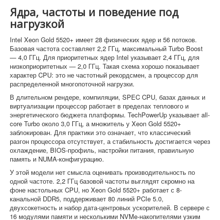
Ядра, частоты и поведение под
нагрузкой
Intel Xeon Gold 5520+ имеет 28 физических ядер и 56 потоков.
Базовая частота составляет 2,2 ГГц, максимальный Turbo Boost
— 4,0 ГГц. Для приоритетных ядер Intel указывает 2,4 ГГц, для
низкоприоритетных — 2,0 ГГц. Такая схема хорошо показывает
характер CPU: это не частотный рекордсмен, а процессор для
распределенной многопоточной нагрузки.
В длительном рендере, компиляции, SPEC CPU, базах данных и
виртуализации процессор работает в пределах теплового и
энергетического бюджета платформы. TechPowerUp указывает all-
core Turbo около 3,0 ГГц, а множитель у Xeon Gold 5520+
заблокирован. Для практики это означает, что классический
разгон процессора отсутствует, а стабильность достигается через
охлаждение, BIOS-профиль, настройки питания, правильную
память и NUMA-конфигурацию.
У этой модели нет смысла оценивать производительность по
одной частоте. 2,2 ГГц базовой частоты выглядят скромно на
фоне настольных CPU, но Xeon Gold 5520+ работает с 8-
канальной DDR5, поддерживает 80 линий PCIe 5.0,
двухсокетность и набор дата-центровых ускорителей. В сервере с
16 модулями памяти и несколькими NVMe-накопителями узким