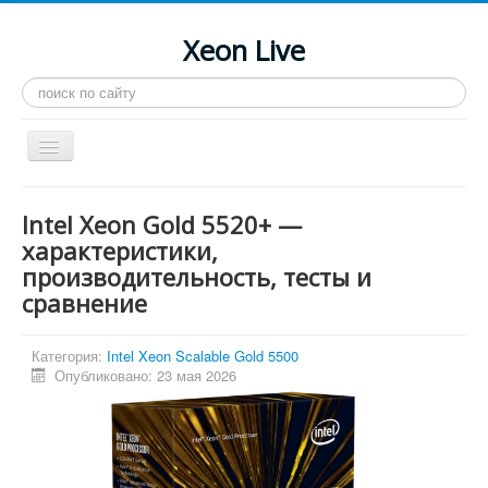
Xeon Live
Искать...
Toggle
Navigation
Главная
Intel Xeon Gold 5520+ —
LGA 2011-3
характеристики,
производительность, тесты и
LGA 2011
сравнение
Процессоры
Инструкции
Категория:
Intel Xeon Scalable Gold 5500
Опубликовано: 23 мая 2026
Рейтинги
Конференция
Системные программы