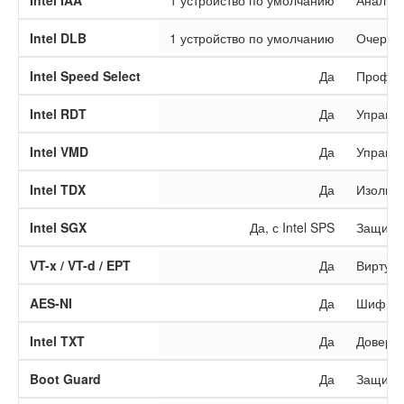
Intel IAA
1 устройство по умолчанию
Аналити
Intel DLB
1 устройство по умолчанию
Очереди
Intel Speed Select
Да
Профили
Intel RDT
Да
Управле
Intel VMD
Да
Управл
Intel TDX
Да
Изолир
Intel SGX
Да, с Intel SPS
Защище
VT-x / VT-d / EPT
Да
Виртуал
AES-NI
Да
Шифрова
Intel TXT
Да
Довере
Boot Guard
Да
Защита 