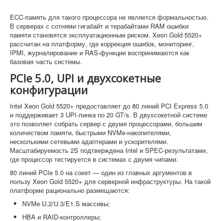
ECC-память для такого процессора не является формальностью.
В серверах с сотнями гигабайт и терабайтами RAM ошибки
памяти становятся эксплуатационным риском. Xeon Gold 5520+
рассчитан на платформу, где коррекция ошибок, мониторинг,
IPMI, журналирование и RAS-функции воспринимаются как
базовая часть системы.
PCIe 5.0, UPI и двухсокетные
конфигурации
Intel Xeon Gold 5520+ предоставляет до 80 линий PCI Express 5.0
и поддерживает 3 UPI-линка по 20 GT/s. В двухсокетной системе
это позволяет собрать сервер с двумя процессорами, большим
количеством памяти, быстрыми NVMe-накопителями,
несколькими сетевыми адаптерами и ускорителями.
Масштабируемость 2S подтверждена Intel и SPEC-результатами,
где процессор тестируется в системах с двумя чипами.
80 линий PCIe 5.0 на сокет — один из главных аргументов в
пользу Xeon Gold 5520+ для серверной инфраструктуры. На такой
платформе рационально размещаются:
NVMe U.2/U.3/E1.S массивы;
HBA и RAID-контроллеры;