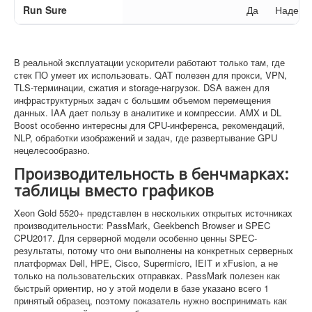
Run Sure
Да
Надежн
В реальной эксплуатации ускорители работают только там, где
стек ПО умеет их использовать. QAT полезен для прокси, VPN,
TLS-терминации, сжатия и storage-нагрузок. DSA важен для
инфраструктурных задач с большим объемом перемещения
данных. IAA дает пользу в аналитике и компрессии. AMX и DL
Boost особенно интересны для CPU-инференса, рекомендаций,
NLP, обработки изображений и задач, где развертывание GPU
нецелесообразно.
Производительность в бенчмарках:
таблицы вместо графиков
Xeon Gold 5520+ представлен в нескольких открытых источниках
производительности: PassMark, Geekbench Browser и SPEC
CPU2017. Для серверной модели особенно ценны SPEC-
результаты, потому что они выполнены на конкретных серверных
платформах Dell, HPE, Cisco, Supermicro, IEIT и xFusion, а не
только на пользовательских отправках. PassMark полезен как
быстрый ориентир, но у этой модели в базе указано всего 1
принятый образец, поэтому показатель нужно воспринимать как