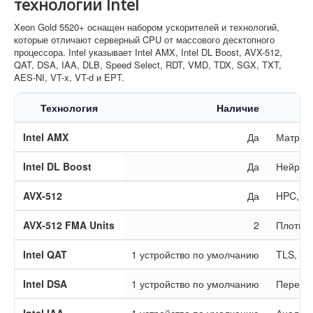
технологии Intel
Xeon Gold 5520+ оснащен набором ускорителей и технологий,
которые отличают серверный CPU от массового десктопного
процессора. Intel указывает Intel AMX, Intel DL Boost, AVX-512,
QAT, DSA, IAA, DLB, Speed Select, RDT, VMD, TDX, SGX, TXT,
AES-NI, VT-x, VT-d и EPT.
Технология
Наличие
Intel AMX
Да
Матричн
Intel DL Boost
Да
Нейросе
AVX-512
Да
HPC, на
AVX-512 FMA Units
2
Плотные
Intel QAT
1 устройство по умолчанию
TLS, IP
Intel DSA
1 устройство по умолчанию
Перемещ