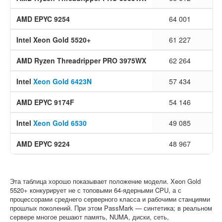
AMD EPYC 9254
64 001
Intel Xeon Gold 5520+
61 227
AMD Ryzen Threadripper PRO 3975WX
62 264
Intel
Xeon Gold 6423N
57 434
AMD EPYC 9174F
54 146
Intel
Xeon Gold 6530
49 085
AMD EPYC 9224
48 967
Эта таблица хорошо показывает положение модели. Xeon Gold
5520+ конкурирует не с топовыми 64-ядерными CPU, а с
процессорами среднего серверного класса и рабочими станциями
прошлых поколений. При этом PassMark — синтетика; в реальном
сервере многое решают память, NUMA, диски, сеть,