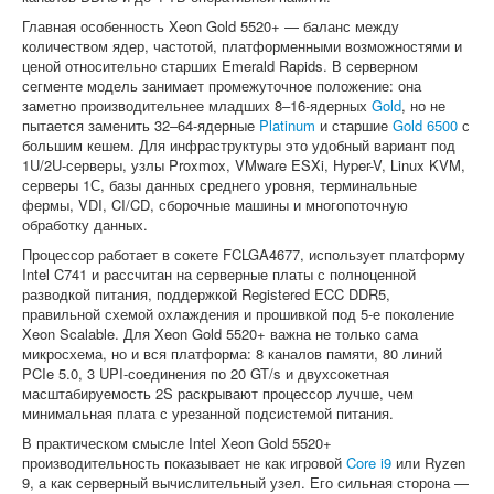
Главная особенность Xeon Gold 5520+ — баланс между
количеством ядер, частотой, платформенными возможностями и
ценой относительно старших Emerald Rapids. В серверном
сегменте модель занимает промежуточное положение: она
заметно производительнее младших 8–16-ядерных
Gold
, но не
пытается заменить 32–64-ядерные
Platinum
и старшие
Gold 6500
с
большим кешем. Для инфраструктуры это удобный вариант под
1U/2U-серверы, узлы Proxmox, VMware ESXi, Hyper-V, Linux KVM,
серверы 1С, базы данных среднего уровня, терминальные
фермы, VDI, CI/CD, сборочные машины и многопоточную
обработку данных.
Процессор работает в сокете FCLGA4677, использует платформу
Intel C741 и рассчитан на серверные платы с полноценной
разводкой питания, поддержкой Registered ECC DDR5,
правильной схемой охлаждения и прошивкой под 5-е поколение
Xeon Scalable. Для Xeon Gold 5520+ важна не только сама
микросхема, но и вся платформа: 8 каналов памяти, 80 линий
PCIe 5.0, 3 UPI-соединения по 20 GT/s и двухсокетная
масштабируемость 2S раскрывают процессор лучше, чем
минимальная плата с урезанной подсистемой питания.
В практическом смысле Intel Xeon Gold 5520+
производительность показывает не как игровой
Core i9
или Ryzen
9, а как серверный вычислительный узел. Его сильная сторона —