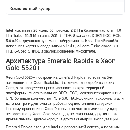
Комплектный кулер
Intel указывает 28 ядер, 56 потоков, 2,2 ГГц базовой частоты, 4,0
ГГц Turbo, 52,5 МБ кеша, 205 Вт TDP, 8 каналов DDR5 ECC, PCIe
5.0 x80 и двухсокетную масштабируемость. База TechPowerUp
дополняет картину сведениями о L1/L2, all-core Turbo около 3,0
ГГц, S-Spec SRN6L и заблокированном множителе.
Архитектура Emerald Rapids в Xeon
Gold 5520+
Xeon Gold 5520+ построен на Emerald Rapids, то есть на 5-м
поколении Intel Xeon Scalable. В отличие от потребительских
Core, этот процессор проектировался вокруг серверной
платформы: многоканальная DDR5 ECC, межпроцессорная шина
UPI, большое количество PCIe 5.0, RAS-функции, ускорители для
дата-центра и длительная работа под постоянной нагрузкой.
Поэтому сравнение с Core i9 только по частоте или числу ядер
некорректно: у Xeon Gold 5520+ другая экономия, другая плата,
другая память, другой корпус и другой сценарий эксплуатации.
Emerald Rapids стал для Intel не революцией сокета, а плотным