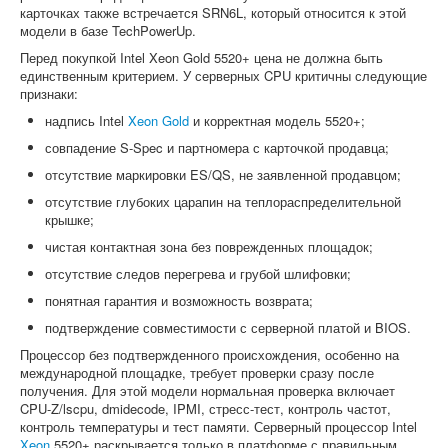
карточках также встречается SRN6L, который относится к этой
модели в базе TechPowerUp.
Перед покупкой Intel Xeon Gold 5520+ цена не должна быть
единственным критерием. У серверных CPU критичны следующие
признаки:
надпись Intel
Xeon Gold
и корректная модель 5520+;
совпадение S-Spec и партномера с карточкой продавца;
отсутствие маркировки ES/QS, не заявленной продавцом;
отсутствие глубоких царапин на теплораспределительной
крышке;
чистая контактная зона без поврежденных площадок;
отсутствие следов перегрева и грубой шлифовки;
понятная гарантия и возможность возврата;
подтверждение совместимости с серверной платой и BIOS.
Процессор без подтвержденного происхождения, особенно на
международной площадке, требует проверки сразу после
получения. Для этой модели нормальная проверка включает
CPU-Z/lscpu, dmidecode, IPMI, стресс-тест, контроль частот,
контроль температуры и тест памяти. Серверный процессор Intel
Xeon
5520+ раскрывается только в платформе с правильным