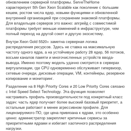
обновлением серверной платформы. ServeTheHome
характеризует 5th Gen Xeon Scalable как поколение с большим
кешем, ростом числа ядер, новыми функциями и обновленной
внутренней организацией при сохранении знакомой платформы.
Для владельцев серверов это важно: апгрейд с совместимой
платформы требует меньше изменений в инфраструктуре, чем
полный переход на другой сокет и другую экосистему.
Внутри Xeon Gold 5520+ заметна серверная логика
распределения ресурсов. Здесь не ставка на максимальную
частоту одного ядра, а на устойчивую работу 28 ядер, 56 потоков,
восьми каналов памяти и многочисленных устройств ввода-
вывода. Именно поэтому модель удачно смотрится в серверах
виртуализации, где CPU одновременно обслуживает гипервизор,
сетевые очереди, дисковые операции, VM, контейнеры, резервное
копирование и мониторинг.
Разделение на 8 High Priority Cores и 20 Low Priority Cores связано
с Intel Speed Select Technology. Эта функция позволяет
настраивать профиль производительности под конкретный класс
задач: часть ядер получает более высокий базовый приоритет, а
остальные работают в менее агрессивном профиле. Для
лицензируемого ПО, где цена привязана к ядрам, это особенно
ценно: администратор закрепляет критичные сервисы за
приоритетными ядрами и избегает хаотичного распределения
нагрузки.