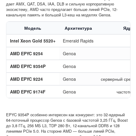
дает AMX, QAT, DSA, IAA, DLB и сильную корпоративную
экосистему, AMD часто предлагает больше линий PCIe, 12-
канальную память и большой L3-кеш на моделях Genoa.
Модель
Архитектура
Ядра 
Intel Xeon Gold 5520+
Emerald Rapids
AMD EPYC 9254
Genoa
AMD EPYC 9354P
Genoa
AMD EPYC 9224
Genoa
серверный средн
AMD EPYC 9174F
Genoa
частотна
EPYC 9354P особенно интересен как конкурент: это 32-ядерный
64-поточный процессор Genoa с базовой частотой 3,25 ГГц, Boost
до 3,8 ГГц, 256 МБ L3, TDP 280 Вт, 12-канальной DDR5 и 128
линиями PCIe 5.0. На стороне AMD — больше линий PCIe,