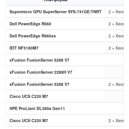
Supermicro GPU SuperServer SYS-741GE-TNRT
2 × Xeon G
Dell PowerEdge R660
2 × Xeon G
Dell PowerEdge R660xs
2 × Xeon G
IEIT NF5180M7
2 × Xeon G
xFusion FusionServer 5288 V7
xFusion FusionServer 2288H V7
xFusion FusionServer 5288 V7
2 × Xeon G
Cisco UCS C220 M7
HPE ProLiant DL380a Gen11
Cisco UCS C220 M7
2 × Xeon G