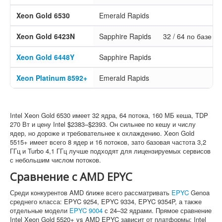
Xeon Gold 6530
Emerald Rapids
Xeon Gold 6423N
Sapphire Rapids
32 / 64 по базе 
Xeon Gold 6448Y
Sapphire Rapids
Xeon Platinum 8592+
Emerald Rapids
Intel Xeon Gold 6530 имеет 32 ядра, 64 потока, 160 МБ кеша, TDP
270 Вт и цену Intel $2383–$2393. Он сильнее по кешу и числу
ядер, но дороже и требовательнее к охлаждению. Xeon Gold
5515+ имеет всего 8 ядер и 16 потоков, зато базовая частота 3,2
ГГц и Turbo 4,1 ГГц лучше подходят для лицензируемых сервисов
с небольшим числом потоков.
Сравнение с AMD EPYC
Среди конкурентов AMD ближе всего рассматривать
EPYC
Genoa
среднего класса: EPYC 9254, EPYC 9334, EPYC 9354P, а также
отдельные модели
EPYC 9004
с 24–32 ядрами. Прямое сравнение
Intel Xeon Gold 5520+ vs AMD EPYC зависит от платформы: Intel