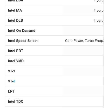
Intel DSA
1 устрой
Intel IAA
1 устрой
Intel DLB
1 устрой
Intel On Demand
Intel Speed Select
Core Power, Turbo Frequen
Intel RDT
Intel VMD
VT-x
VT-
d
EPT
Intel TDX