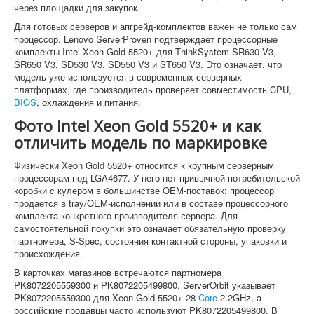
через площадки для закупок.
Для готовых серверов и апгрейд-комплектов важен не только сам
процессор. Lenovo ServerProven подтверждает процессорные
комплекты Intel Xeon Gold 5520+ для ThinkSystem SR630 V3,
SR650 V3, SD530 V3, SD550 V3 и ST650 V3. Это означает, что
модель уже используется в современных серверных
платформах, где производитель проверяет совместимость CPU,
BIOS
, охлаждения и питания.
Фото Intel Xeon Gold 5520+ и как
отличить модель по маркировке
Физически Xeon Gold 5520+ относится к крупным серверным
процессорам под LGA4677. У него нет привычной потребительской
коробки с кулером в большинстве OEM-поставок: процессор
продается в tray/OEM-исполнении или в составе процессорного
комплекта конкретного производителя сервера. Для
самостоятельной покупки это означает обязательную проверку
партномера, S-Spec, состояния контактной стороны, упаковки и
происхождения.
В карточках магазинов встречаются партномера
PK8072205559300 и PK8072205499800. ServerOrbit указывает
PK8072205559300 для Xeon Gold 5520+ 28-
Core
2.2GHz, а
российские продавцы часто используют PK8072205499800. В