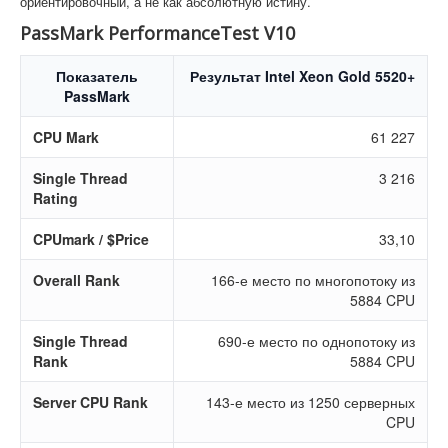
ориентировочный, а не как абсолютную истину.
PassMark PerformanceTest V10
Показатель
Результат Intel Xeon Gold 5520+
PassMark
CPU Mark
61 227
Single Thread
3 216
Rating
CPUmark / $Price
33,10
Overall Rank
166-е место по многопотоку из
5884 CPU
Single Thread
690-е место по однопотоку из
Rank
5884 CPU
Server CPU Rank
143-е место из 1250 серверных
CPU