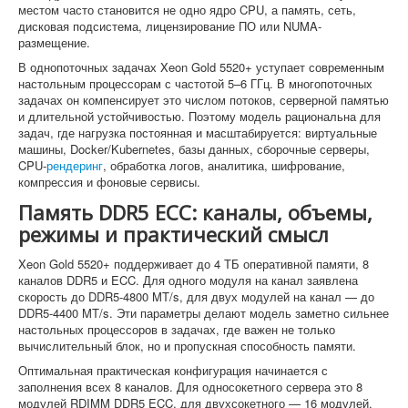
местом часто становится не одно ядро CPU, а память, сеть,
дисковая подсистема, лицензирование ПО или NUMA-
размещение.
В однопоточных задачах Xeon Gold 5520+ уступает современным
настольным процессорам с частотой 5–6 ГГц. В многопоточных
задачах он компенсирует это числом потоков, серверной памятью
и длительной устойчивостью. Поэтому модель рациональна для
задач, где нагрузка постоянная и масштабируется: виртуальные
машины, Docker/Kubernetes, базы данных, сборочные серверы,
CPU-
рендеринг
, обработка логов, аналитика, шифрование,
компрессия и фоновые сервисы.
Память DDR5 ECC: каналы, объемы,
режимы и практический смысл
Xeon Gold 5520+ поддерживает до 4 ТБ оперативной памяти, 8
каналов DDR5 и ECC. Для одного модуля на канал заявлена
скорость до DDR5-4800 MT/s, для двух модулей на канал — до
DDR5-4400 MT/s. Эти параметры делают модель заметно сильнее
настольных процессоров в задачах, где важен не только
вычислительный блок, но и пропускная способность памяти.
Оптимальная практическая конфигурация начинается с
заполнения всех 8 каналов. Для односокетного сервера это 8
модулей RDIMM DDR5 ECC, для двухсокетного — 16 модулей.