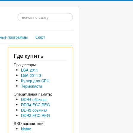
Искать...
ные программы
Софт
Где купить
Процессоры:
LGA 2011
LGA 2011-3
Кулер для CPU
Термопаста
Оперативная память:
DDR4 обычная
DDR4 ECC REG
DDR3 обычная
DDR3 ECC REG
SSD накопители:
Netac