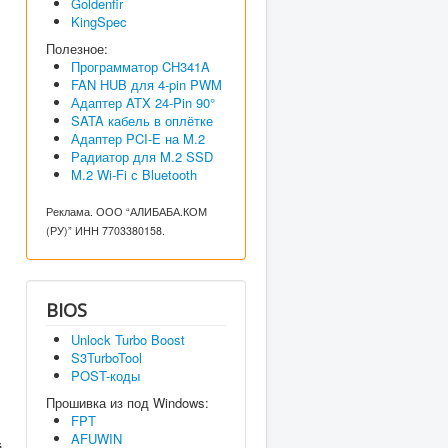
Goldenfir
KingSpec
Полезное:
Программатор CH341A
FAN HUB для 4-pin PWM
Адаптер ATX 24-Pin 90°
SATA кабель в оплётке
Адаптер PCI-E на M.2
Радиатор для M.2 SSD
M.2 Wi-Fi с Bluetooth
Реклама. ООО “АЛИБАБА.КОМ
(РУ)” ИНН 7703380158.
BIOS
Unlock Turbo Boost
S3TurboTool
POST-коды
Прошивка из под Windows:
FPT
AFUWIN
й