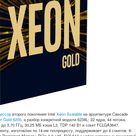
цессор
второго поколения Intel
Xeon Scalable
на архитектуре Cascade
n Gold 6200
, а разбор конкретной модели 6238L: 22 ядра, 44 потока,
а до 3,70 ГГц, 30,25 МБ кэша L3, TDP 140 Вт и сокет FCLGA3647.
енту, изготовлен по 14-нм техпроцессу, поддерживает до 4 сокетов, 6-
 Persistent Memory, PCIe 3.0 x48, AVX-512 и набор серверных технологи