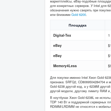
маркетплейсы, eBay-подобные площадк
для конкретных серверов. У Intel для 
обозначения нужно сверять при покупке
или близкими
Gold 6200
.
Площадка
Digital-Tex
1
eBay
$
eBay
$
Memory4Less
$
Для покупки именно Intel Xeon Gold 623
признака: SRFQ2, CD8069504284704 и м
Gold 6238 другой код, а у 6238M друго
другой модели, другому лимиту RAM и 
В ноутбуках Xeon Gold 6238L не исполь
TDP 140 Вт и поддержкой серверных пла
RDIMM/LRDIMM не относятся к мобиль