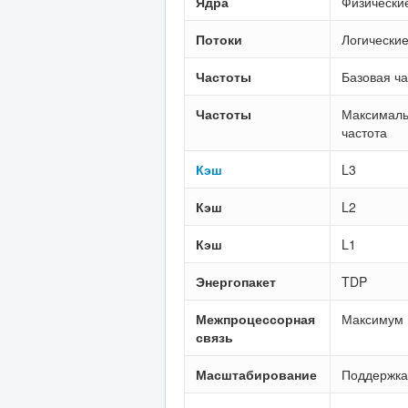
Ядра
Физически
Потоки
Логические
Частоты
Базовая ча
Частоты
Максималь
частота
Кэш
L3
Кэш
L2
Кэш
L1
Энергопакет
TDP
Межпроцессорная
Максимум U
связь
Масштабирование
Поддержка