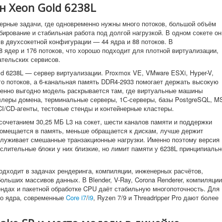
н Xeon Gold 6238L
рверные задачи, где одновременно нужны много потоков, большой объём
рование и стабильная работа под долгой нагрузкой. В одном сокете он
 в двухсокетной конфигурации — 44 ядра и 88 потоков. В
 ядер и 176 потоков, что хорошо подходит для плотной виртуализации,
ательских сервисов.
d 6238L — сервер виртуализации. Proxmox VE, VMware ESXi, Hyper-V,
о потоков, а 6-канальная память DDR4-2933 помогает держать высокую
бенно выгодно модель раскрывается там, где виртуальные машины
ллеры домена, терминальные серверы, 1С-серверы, базы PostgreSQL, M
, CI/CD-агенты, тестовые стенды и контейнерные кластеры.
сочетанием 30,25 МБ L3 на сокет, шести каналов памяти и поддержки
омещается в память, меньше обращается к дискам, лучше держит
луживает смешанные транзакционные нагрузки. Именно поэтому версия 
слительные блоки у них близкие, но лимит памяти у 6238L принципиальн
одходит в задачах рендеринга, компиляции, инженерных расчётов,
ольших массивов данных. В Blender, V-Ray, Corona Renderer, компиляции
тендах и пакетной обработке CPU даёт стабильную многопоточность. Для
ого ядра, современные
Core i7
/
i9
, Ryzen 7/9 и Threadripper Pro дают более