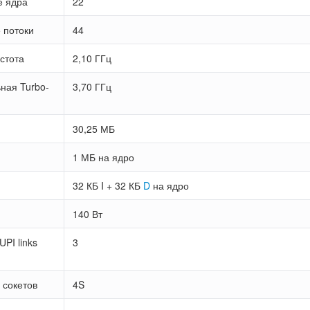
е ядра
22
 потоки
44
стота
2,10 ГГц
ная Turbo-
3,70 ГГц
30,25 МБ
1 МБ на ядро
32 КБ I + 32 КБ
D
на ядро
140 Вт
PI links
3
 сокетов
4S