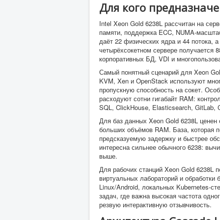
Для кого предназначе
Intel Xeon Gold 6238L рассчитан на се
памяти, поддержка ECC, NUMA-масштаби
даёт 22 физических ядра и 44 потока, а
четырёхсокетном сервере получается 88
корпоративных БД, VDI и многопользов
Самый понятный сценарий для Xeon Gol
KVM, Xen и OpenStack используют мног
пропускную способность на сокет. Осо
расходуют сотни гигабайт RAM: контро
SQL, ClickHouse, Elasticsearch, GitLab
Для баз данных Xeon Gold 6238L ценен 
больших объёмов RAM. База, которая п
предсказуемую задержку и быстрее обс
интересна сильнее обычного 6238: вычи
выше.
Для рабочих станций Xeon Gold 6238L п
виртуальных лабораторий и обработки б
Linux/Android, локальных Kubernetes-с
задач, где важна высокая частота одн
резвую интерактивную отзывчивость.