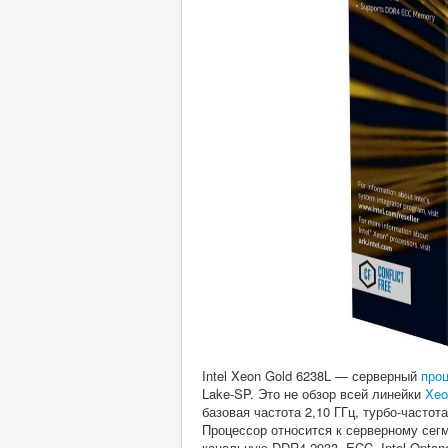
Intel Xeon Gold 6238L — серверный
про
Lake-SP. Это не обзор всей линейки
Xeo
базовая частота 2,10 ГГц, турбо-частот
Процессор относится к серверному сегм
канальную DDR4-2933, ECC, Intel Optane