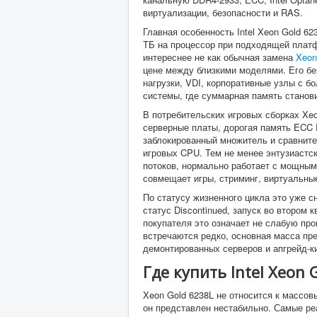
виртуализации, безопасности и RAS.
Главная особенность Intel Xeon Gold 62
ТБ на процессор при подходящей плат
интереснее не как обычная замена
Xeon
цене между близкими моделями. Его бе
нагрузки, VDI, корпоративные узлы с 
системы, где суммарная память станов
В потребительских игровых сборках Xe
серверные платы, дорогая память ECC 
заблокированный множитель и сравните
игровых CPU. Тем не менее энтузиастс
потоков, нормально работает с мощным
совмещает игры, стриминг, виртуальн
По статусу жизненного цикла это уже сн
статус Discontinued, запуск во втором к
покупателя это означает не слабую про
встречаются редко, основная масса пр
демонтированных серверов и апгрейд-ки
Где купить Intel Xeon 
Xeon Gold 6238L не относится к массо
он представлен нестабильно. Самые р