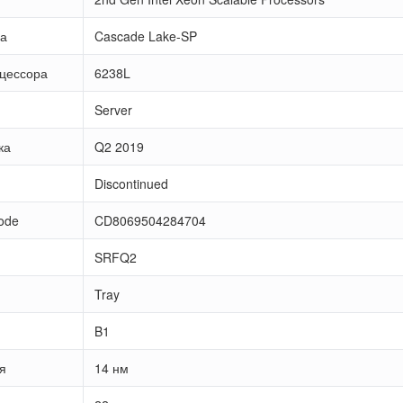
ра
Cascade Lake-SP
цессора
6238L
Server
ка
Q2 2019
Discontinued
ode
CD8069504284704
SRFQ2
Tray
B1
я
14 нм