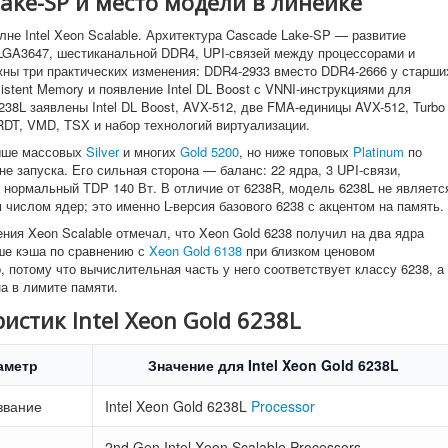
ake-SP и место модели в линейке
лне Intel Xeon Scalable. Архитектура Cascade Lake-SP — развитие
LGA3647, шестиканальной DDR4, UPI-связей между процессорами и
жны три практических изменения: DDR4-2933 вместо DDR4-2666 у старши
sistent Memory и появление Intel DL Boost с VNNI-инструкциями для
238L заявлены Intel DL Boost, AVX-512, две FMA-единицы AVX-512, Turbo
t, RDT, VMD, TSX и набор технологий виртуализации.
выше массовых
Silver
и многих
Gold 5200
, но ниже топовых
Platinum
по
е запуска. Его сильная сторона — баланс: 22 ядра, 3 UPI-связи,
 нормальный TDP 140 Вт. В отличие от 6238R, модель 6238L не являетс
 числом ядер; это именно L-версия базового 6238 с акцентом на память.
ния Xeon Scalable отмечал, что Xeon Gold 6238 получил на два ядра
ше кэша по сравнению с
Xeon Gold 6138
при близком ценовом
, потому что вычислительная часть у него соответствует классу 6238, а
а в лимите памяти.
стик Intel Xeon Gold 6238L
аметр
Значение для Intel Xeon Gold 6238L
звание
Intel Xeon Gold 6238L
Processor
2nd Gen Intel Xeon Scalable Processors