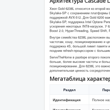
Архитектура Cascade L
Xeon Gold 6238L относится ко второй во
Skylake-SP с сохранением платформы 
поддержкой AVX-512. Для Gold 6200 ва
Skylake-SP, поддержка Intel Optane Per
ускорения некоторых INT8-нагрузок. У 6
Boost 2.0, Hyper-Threading, Speed Shif
Внутри семейства 6238L расположен 
частотам, кэшу, позиционированию и цен
поддержка 4S, большой лимит памяти и
поздним refresh-процессором с большим
ServeTheHome в разборе второго поколе
больше, более высокие частоты и боль
позиционировании. Для 6238L это важно
дополнительная ценность сосредоточен
Мегатаблица характери
Раздел
Пар
Идентификация
Полное на
Идентификация
Коллекция