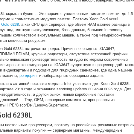
38L скрыта в букве
L
. Это версия с увеличенным лимитом памяти: до 4,5
форме и совместимых модулях памяти. Поэтому Xeon Gold 6238L
 Gold 6238
, а как CPU для серверов, где объём RAM важнее разницы в
рут под плотную виртуализацию, базы данных, большие in-memory-
большим количеством виртуальных машин, а также под четырёхсокетные
ится ключевым ресурсом.
on Gold 6238L встречается редко. Причины очевидны: LGA3647,
RDIMM/LRDIMM, крупные радиаторы, отсутствие встроенной графики,
льно невысокая производительность на ядро по меркам современных
кие игровые конфигурации на LGA3647 существуют: процессор даёт мног
и видеокартами и подходит для гибридных сценариев, где одна машина
ые машины,
рендеринг
и лабораторные серверные задачи.
ятая с активной поставки модель: Intel указывает для Xeon Gold 6238L
вартале 2019 года и окончание servicing updates 30 июня 2025 года. Для
изводительность, а другой рынок: новые коробочные поставки
едложений — Tray, OEM, серверные комплекты, процессоры из
ты HPE/Cisco/Dell/Lenovo/Supermicro.
Gold 6238L
вым настольным процессорам, поэтому на российских розничных витрина
еальные варианты покупки — серверные магазины, международные