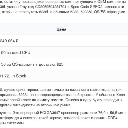
и, остатки у поставщиков серверных комплектующих и OEM-комплекты
6238L указан Tray-код CD8069504284704 и Spec Code SRFQ2; именно эти
, чтобы не перепутать 6238L с обычным 6238, 6238M, QS/ES-образцами
Цена
 249 664 ₽
100 за used CPU
150 за QS-вариант + доставка $25
91,72, In Stock
8L лучше ориентироваться не только на название в карточке, а на три
аркировка 6238L на теплораспределительной крышке. У обычного Xeon
й смысловой класс по лимиту памяти. Ошибка в одну букву приводит к
другой ликвидности на вторичном рынке.
зуется. Это серверный FCLGA3647-процессор размером 76,0 × 56,5 мм с
тформ до 4 сокетов; такой корпус, тепловой пакет и память DDR4
ным системам.