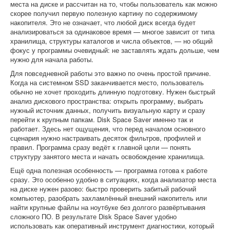
места на диске и рассчитан на то, чтобы пользователь как можно
скорее получил первую полезную картину по содержимому
накопителя. Это не означает, что любой диск всегда будет
анализироваться за одинаковое время — многое зависит от типа
хранилища, структуры каталогов и числа объектов, — но общий
фокус у программы очевидный: не заставлять ждать дольше, чем
нужно для начала работы.
Для повседневной работы это важно по очень простой причине.
Когда на системном SSD заканчивается место, пользователь
обычно не хочет проходить длинную подготовку. Нужен быстрый
анализ дискового пространства: открыть программу, выбрать
нужный источник данных, получить визуальную карту и сразу
перейти к крупным папкам. Disk Space Saver именно так и
работает. Здесь нет ощущения, что перед началом основного
сценария нужно настраивать десяток фильтров, профилей и
правил. Программа сразу ведёт к главной цели — понять
структуру занятого места и начать освобождение хранилища.
Ещё одна полезная особенность — программа готова к работе
сразу. Это особенно удобно в ситуациях, когда анализатор места
на диске нужен разово: быстро проверить забитый рабочий
компьютер, разобрать захламлённый внешний накопитель или
найти крупные файлы на ноутбуке без долгого развёртывания
сложного ПО. В результате Disk Space Saver удобно
использовать как оперативный инструмент диагностики, который