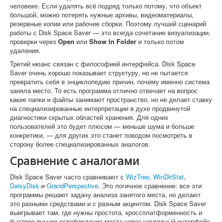
человеке. Если удалять всё подряд только потому, что объект
большой, можно потерять нужные архивы, видеоматериалы,
резервные копии или рабочие сборки. Поэтому лучший сценарий
работы с Disk Space Saver — это всегда сочетание визуализации,
проверки через
Open
или
Show In Folder
и только потом
удаления.
Третий нюанс связан с философией интерфейса. Disk Space
Saver очень хорошо показывает структуру, но не пытается
превратить себя в энциклопедию причин, почему именно система
заняла место. То есть программа отлично отвечает на вопрос
какие папки и файлы занимают пространство, но не делает ставку
на специализированные интерпретации в духе продвинутой
диагностики скрытых областей хранения. Для одних
пользователей это будет плюсом — меньше шума и больше
конкретики, — для других это станет поводом посмотреть в
сторону более специализированных аналогов.
Сравнение с аналогами
Disk Space Saver часто сравнивают с
WizTree
,
WinDirStat
,
DaisyDisk
и
GrandPerspective
. Это логичное сравнение: все эти
программы решают задачу анализа занятого места, но делают
это разными средствами и с разным акцентом. Disk Space Saver
выигрывает там, где нужны простота, кроссплатформенность и
быстрое ручное освобождение места через наглядный интерфейс.