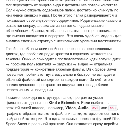
мог переходить от общего вида к деталям без потери контекста.
Если нужно открыть содержимое папки, достаточно кликнуть по
ней левой кнопкой мыши. После этого папка разворачивается и
показывает своё внутреннее содержимое. Родительские каталоги
остаются сверху, а сама активная ветка подсвечивается
облегчённым образом, чтобы пользователь не терял понимание,
где именно находится в иерархии. Это очень удобная модель для
анализа сложных структур с несколькими уровнями вложенности.
Такой способ навигации особенно полезен на переполненных
дисках, где проблема редко кроется в корневом каталоге как
таковом. Обычно приходится последовательно идти вглубь: диск
→ профиль пользователя → загрузки → видео → отдельная
подкатегория → конкретные тяжёлые файлы. Disk Space Saver
позволяет пройти этот путь визуально и быстро, не выпадая в
обычный файловый менеджер на каждом шаге. За счёт этого
анализ дискового пространства получается гораздо более
непрерывным и наглядным.
Помимо перехода по структуре папок, программа умеет
фильтровать данные по
Kind
и
Extension
. Если выбрать в
верхней синей полосе, например,
Video
,
Audio
,
или
,
avi
mp3
график отобразит только те файлы и папки, которые относятся к
выбранной категории. Это одна из самых полезных функций Disk
Space Saver в реальной практике. Она позволяет сразу перейти