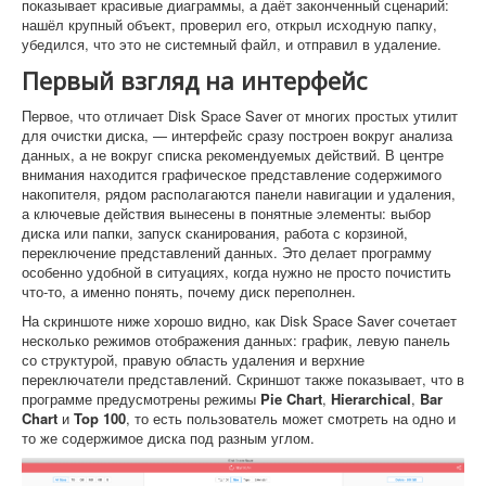
показывает красивые диаграммы, а даёт законченный сценарий:
нашёл крупный объект, проверил его, открыл исходную папку,
убедился, что это не системный файл, и отправил в удаление.
Первый взгляд на интерфейс
Первое, что отличает Disk Space Saver от многих простых утилит
для очистки диска, — интерфейс сразу построен вокруг анализа
данных, а не вокруг списка рекомендуемых действий. В центре
внимания находится графическое представление содержимого
накопителя, рядом располагаются панели навигации и удаления,
а ключевые действия вынесены в понятные элементы: выбор
диска или папки, запуск сканирования, работа с корзиной,
переключение представлений данных. Это делает программу
особенно удобной в ситуациях, когда нужно не просто почистить
что-то, а именно понять, почему диск переполнен.
На скриншоте ниже хорошо видно, как Disk Space Saver сочетает
несколько режимов отображения данных: график, левую панель
со структурой, правую область удаления и верхние
переключатели представлений. Скриншот также показывает, что в
программе предусмотрены режимы
Pie Chart
,
Hierarchical
,
Bar
Chart
и
Top 100
, то есть пользователь может смотреть на одно и
то же содержимое диска под разным углом.