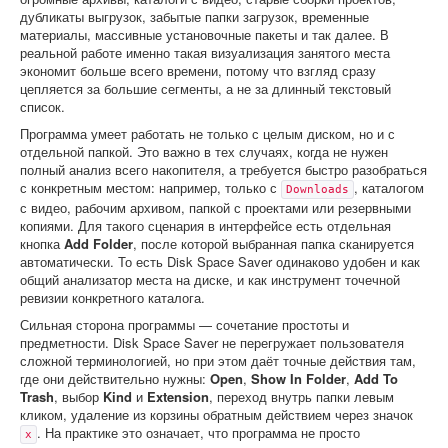
дубликаты выгрузок, забытые папки загрузок, временные
материалы, массивные установочные пакеты и так далее. В
реальной работе именно такая визуализация занятого места
экономит больше всего времени, потому что взгляд сразу
цепляется за большие сегменты, а не за длинный текстовый
список.
Программа умеет работать не только с целым диском, но и с
отдельной папкой. Это важно в тех случаях, когда не нужен
полный анализ всего накопителя, а требуется быстро разобраться
с конкретным местом: например, только с
, каталогом
Downloads
с видео, рабочим архивом, папкой с проектами или резервными
копиями. Для такого сценария в интерфейсе есть отдельная
кнопка
Add Folder
, после которой выбранная папка сканируется
автоматически. То есть Disk Space Saver одинаково удобен и как
общий анализатор места на диске, и как инструмент точечной
ревизии конкретного каталога.
Сильная сторона программы — сочетание простоты и
предметности. Disk Space Saver не перегружает пользователя
сложной терминологией, но при этом даёт точные действия там,
где они действительно нужны:
Open
,
Show In Folder
,
Add To
Trash
, выбор
Kind
и
Extension
, переход внутрь папки левым
кликом, удаление из корзины обратным действием через значок
. На практике это означает, что программа не просто
x