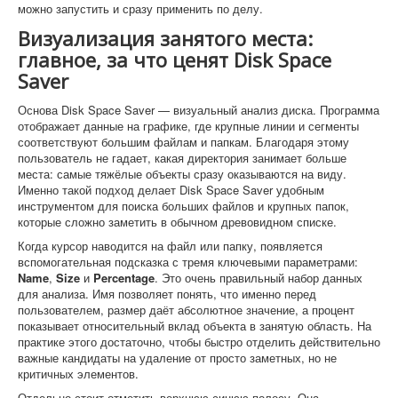
можно запустить и сразу применить по делу.
Визуализация занятого места:
главное, за что ценят Disk Space
Saver
Основа Disk Space Saver — визуальный анализ диска. Программа
отображает данные на графике, где крупные линии и сегменты
соответствуют большим файлам и папкам. Благодаря этому
пользователь не гадает, какая директория занимает больше
места: самые тяжёлые объекты сразу оказываются на виду.
Именно такой подход делает Disk Space Saver удобным
инструментом для поиска больших файлов и крупных папок,
которые сложно заметить в обычном древовидном списке.
Когда курсор наводится на файл или папку, появляется
вспомогательная подсказка с тремя ключевыми параметрами:
Name
,
Size
и
Percentage
. Это очень правильный набор данных
для анализа. Имя позволяет понять, что именно перед
пользователем, размер даёт абсолютное значение, а процент
показывает относительный вклад объекта в занятую область. На
практике этого достаточно, чтобы быстро отделить действительно
важные кандидаты на удаление от просто заметных, но не
критичных элементов.
Отдельно стоит отметить верхнюю синюю полосу. Она