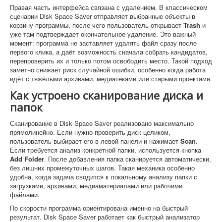
Правая часть интерфейса связана с удалением. В классическом
сценарии Disk Space Saver отправляет выбранные объекты в
корзину программы, после чего пользователь открывает
Trash
и
уже там подтверждает окончательное удаление. Это важный
момент: программа не заставляет удалять файл сразу после
первого клика, а даёт возможность сначала собрать кандидатов,
перепроверить их и только потом освободить место. Такой подход
заметно снижает риск случайной ошибки, особенно когда работа
идёт с тяжёлыми архивами, медиатеками или старыми проектами.
Как устроено сканирование диска и
папок
Сканирование в Disk Space Saver реализовано максимально
прямолинейно. Если нужно проверить диск целиком,
пользователь выбирает его в левой панели и нажимает
Scan
.
Если требуется анализ конкретной папки, используется кнопка
Add Folder
. После добавления папка сканируется автоматически,
без лишних промежуточных шагов. Такая механика особенно
удобна, когда задача сводится к локальному анализу папки с
загрузками, архивами, медиаматериалами или рабочими
файлами.
По скорости программа ориентирована именно на быстрый
результат. Disk Space Saver работает как быстрый анализатор