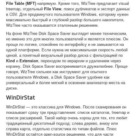
File Table (MFT)
напрямую. Кроме того, WizTree предлагает visual
treemap, отдельный
File View
, поиск дубликатов и экспорт данных
в CSV. Для продвинутого пользователя Windows, которому нужен
максимально быстрый и глубокий разбор большого накопителя,
WizTree часто оказывается эталонным решением.
На фоне WizTree Disk Space Saver выглядит менее техническим,
но именно это для многих пользователей и является плюсом. Он
проще по логике, спокойнее по интерфейсу и не замыкается на
одной платформе. Если нужна не максимальная скорость любой
ценой, а понятный визуальный разбор диска с фильтрацией по
Kind
и
Extension
, переходом по иерархии и удалением через
корзину, Disk Space Saver воспринимается дружелюбнее. Проще
говоря, WizTree сильнее как инструмент для опытного
пользователя Windows, а Disk Space Saver удобнее как
универсальный и более мягкий в освоении анализатор места на
диске.
WinDirStat
WinDirStat — это классика для Windows. После сканирования он
показывает сразу три представления: список каталогов, treemap и
список расширений. Такой набор очень хорош для тех, кто любит
традиционный десктопный подход: слева дерево, внизу или
справа карта, отдельно статистика по типам файлов. Плюс
WinDirStat остаётся open-source решением, что для части