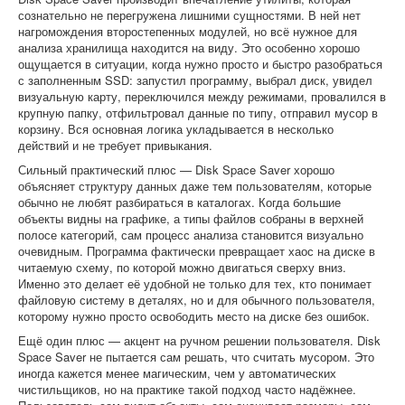
сознательно не перегружена лишними сущностями. В ней нет
нагромождения второстепенных модулей, но всё нужное для
анализа хранилища находится на виду. Это особенно хорошо
ощущается в ситуации, когда нужно просто и быстро разобраться
с заполненным SSD: запустил программу, выбрал диск, увидел
визуальную карту, переключился между режимами, провалился в
крупную папку, отфильтровал данные по типу, отправил мусор в
корзину. Вся основная логика укладывается в несколько
действий и не требует привыкания.
Сильный практический плюс — Disk Space Saver хорошо
объясняет структуру данных даже тем пользователям, которые
обычно не любят разбираться в каталогах. Когда большие
объекты видны на графике, а типы файлов собраны в верхней
полосе категорий, сам процесс анализа становится визуально
очевидным. Программа фактически превращает хаос на диске в
читаемую схему, по которой можно двигаться сверху вниз.
Именно это делает её удобной не только для тех, кто понимает
файловую систему в деталях, но и для обычного пользователя,
которому нужно просто освободить место на диске без ошибок.
Ещё один плюс — акцент на ручном решении пользователя. Disk
Space Saver не пытается сам решать, что считать мусором. Это
иногда кажется менее магическим, чем у автоматических
чистильщиков, но на практике такой подход часто надёжнее.