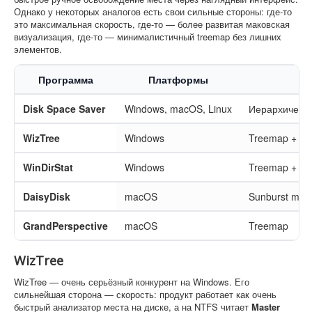
Однако у некоторых аналогов есть свои сильные стороны: где-то
это максимальная скорость, где-то — более развитая маковская
визуализация, где-то — минималистичный treemap без лишних
элементов.
Программа
Платформы
Disk Space Saver
Windows, macOS, Linux
Иерархическа
WizTree
Windows
Treemap + дер
WinDirStat
Windows
Treemap + де
DaisyDisk
macOS
Sunburst map 
GrandPerspective
macOS
Treemap
WizTree
WizTree — очень серьёзный конкурент на Windows. Его
сильнейшая сторона — скорость: продукт работает как очень
быстрый анализатор места на диске, а на NTFS читает
Master