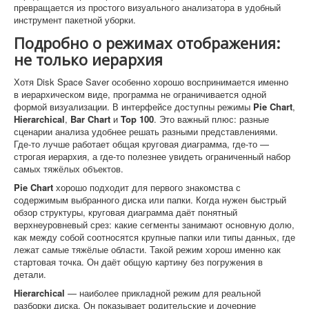
превращается из простого визуального анализатора в удобный
инструмент пакетной уборки.
Подробно о режимах отображения:
не только иерархия
Хотя Disk Space Saver особенно хорошо воспринимается именно
в иерархическом виде, программа не ограничивается одной
формой визуализации. В интерфейсе доступны режимы
Pie Chart
,
Hierarchical
,
Bar Chart
и
Top 100
. Это важный плюс: разные
сценарии анализа удобнее решать разными представлениями.
Где-то лучше работает общая круговая диаграмма, где-то —
строгая иерархия, а где-то полезнее увидеть ограниченный набор
самых тяжёлых объектов.
Pie Chart
хорошо подходит для первого знакомства с
содержимым выбранного диска или папки. Когда нужен быстрый
обзор структуры, круговая диаграмма даёт понятный
верхнеуровневый срез: какие сегменты занимают основную долю,
как между собой соотносятся крупные папки или типы данных, где
лежат самые тяжёлые области. Такой режим хорош именно как
стартовая точка. Он даёт общую картину без погружения в
детали.
Hierarchical
— наиболее прикладной режим для реальной
разборки диска. Он показывает родительские и дочерние