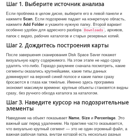
Шаг 1. Выберите источник анализа
Если проблема в целом диске, выберите его в левой панели и
нажмите
Scan
. Если подозрение падает на конкретную область,
нажмите
Add Folder
и укажите нужную папку. Второй вариант
особенно удобен для адресного разбора
, архивов,
Downloads
папок с видео, рабочих каталогов и старых резервных копий.
Шаг 2. Дождитесь построения карты
После завершения сканирования Disk Space Saver покажет
визуальную карту содержимого. На этом этапе не надо сразу
удалять что-либо. Гораздо разумнее сначала посмотреть, какие
сегменты оказались крупнейшими, какие типы данных
доминируют на верхней синей полосе и какие папки сразу
бросаются в глаза как тяжёлые. Именно здесь программа
экономит максимум времени: крупные объекты становятся видны
сразу, без ручного обхода каталога за каталогом.
Шаг 3. Наведите курсор на подозрительные
элементы
Наведение на объект показывает
Name
,
Size
и
Percentage
. Это
важный шаг перед удалением. На практике часто оказывается,
что визуально крупный сегмент — это не один огромный файл, а
важная рабочая папка, внутри которой есть несколько разных