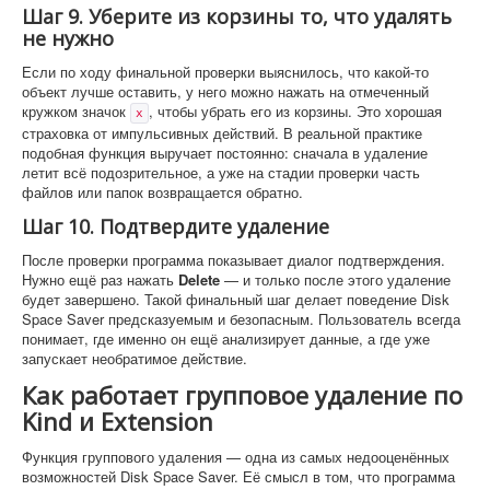
Шаг 9. Уберите из корзины то, что удалять
не нужно
Если по ходу финальной проверки выяснилось, что какой-то
объект лучше оставить, у него можно нажать на отмеченный
кружком значок
, чтобы убрать его из корзины. Это хорошая
x
страховка от импульсивных действий. В реальной практике
подобная функция выручает постоянно: сначала в удаление
летит всё подозрительное, а уже на стадии проверки часть
файлов или папок возвращается обратно.
Шаг 10. Подтвердите удаление
После проверки программа показывает диалог подтверждения.
Нужно ещё раз нажать
Delete
— и только после этого удаление
будет завершено. Такой финальный шаг делает поведение Disk
Space Saver предсказуемым и безопасным. Пользователь всегда
понимает, где именно он ещё анализирует данные, а где уже
запускает необратимое действие.
Как работает групповое удаление по
Kind и Extension
Функция группового удаления — одна из самых недооценённых
возможностей Disk Space Saver. Её смысл в том, что программа