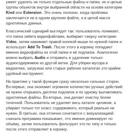
умеет удалять не только отдельные файлы и папки, но и целые
группы объектов внутри выбранной области на основе категории
Kind
или
Extension
. Это очень полезно, когда проблема
заключается не в одном крупном файле, а в целой массе
однотипных данных.
Классический сценарий выглядит так: пользователь понимает,
что папка забита видеофайлами, выбирает сверху категорию
Video
, затем нажимает правой кнопкой мыши по нужной папке и
использует
Add To Trash
. После этого в корзину попадают
именно видеофайлы из этой папки и её подпапок. Аналогично
можно выбрать
Audio
и отправить в удаление только
аудиосодержимое из другой ветки. Для уборки мусора в
медиатеке, загрузках или старых рабочих каталогах это крайне
удобный инструмент.
На практике у такой функции сразу несколько сильных сторон.
Во-первых, она экономит огромное количество ручных действий:
не нужно открывать десятки подпапок и по одному вылавливать
однотипные файлы. Во-вторых, она делает очистку более
точечной. Пользователь не удаляет весь каталог целиком, а
убирает только тот класс содержимого, который реально не
нужен. В-третьих, она отлично сочетается с визуализацией:
сначала программа показывает, что именно доминирует по
объёму, затем пользователь фильтрует это по типу и только
после этого отправляет в корзину.