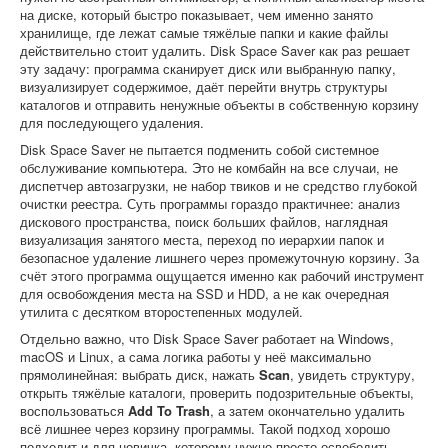
на диске, который быстро показывает, чем именно занято
хранилище, где лежат самые тяжёлые папки и какие файлы
действительно стоит удалить. Disk Space Saver как раз решает
эту задачу: программа сканирует диск или выбранную папку,
визуализирует содержимое, даёт перейти внутрь структуры
каталогов и отправить ненужные объекты в собственную корзину
для последующего удаления.
Disk Space Saver не пытается подменить собой системное
обслуживание компьютера. Это не комбайн на все случаи, не
диспетчер автозагрузки, не набор твиков и не средство глубокой
очистки реестра. Суть программы гораздо практичнее: анализ
дискового пространства, поиск больших файлов, наглядная
визуализация занятого места, переход по иерархии папок и
безопасное удаление лишнего через промежуточную корзину. За
счёт этого программа ощущается именно как рабочий инструмент
для освобождения места на SSD и HDD, а не как очередная
утилита с десятком второстепенных модулей.
Отдельно важно, что Disk Space Saver работает на Windows,
macOS и Linux, а сама логика работы у неё максимально
прямолинейная: выбрать диск, нажать
Scan
, увидеть структуру,
открыть тяжёлые каталоги, проверить подозрительные объекты,
воспользоваться
Add To Trash
, а затем окончательно удалить
всё лишнее через корзину программы. Такой подход хорошо
подходит и для новичка, которому нужно просто освободить