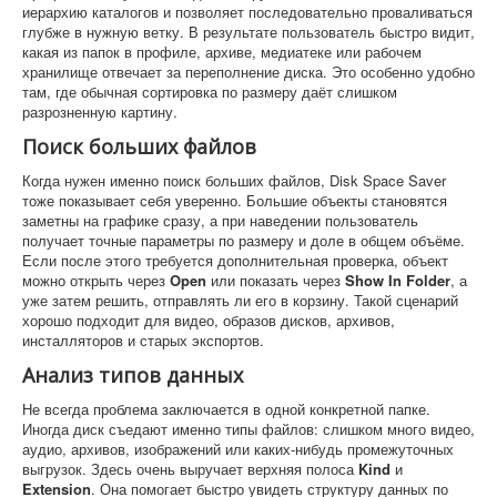
иерархию каталогов и позволяет последовательно проваливаться
глубже в нужную ветку. В результате пользователь быстро видит,
какая из папок в профиле, архиве, медиатеке или рабочем
хранилище отвечает за переполнение диска. Это особенно удобно
там, где обычная сортировка по размеру даёт слишком
разрозненную картину.
Поиск больших файлов
Когда нужен именно поиск больших файлов, Disk Space Saver
тоже показывает себя уверенно. Большие объекты становятся
заметны на графике сразу, а при наведении пользователь
получает точные параметры по размеру и доле в общем объёме.
Если после этого требуется дополнительная проверка, объект
можно открыть через
Open
или показать через
Show In Folder
, а
уже затем решить, отправлять ли его в корзину. Такой сценарий
хорошо подходит для видео, образов дисков, архивов,
инсталляторов и старых экспортов.
Анализ типов данных
Не всегда проблема заключается в одной конкретной папке.
Иногда диск съедают именно типы файлов: слишком много видео,
аудио, архивов, изображений или каких-нибудь промежуточных
выгрузок. Здесь очень выручает верхняя полоса
Kind
и
Extension
. Она помогает быстро увидеть структуру данных по