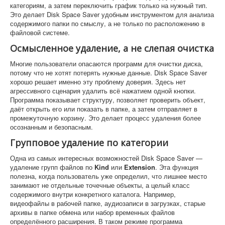
категориям, а затем переключить график только на нужный тип.
Это делает Disk Space Saver удобным инструментом для анализа
содержимого папки по смыслу, а не только по расположению в
файловой системе.
Осмысленное удаление, а не слепая очистка
Многие пользователи опасаются программ для очистки диска,
потому что не хотят потерять нужные данные. Disk Space Saver
хорошо решает именно эту проблему доверия. Здесь нет
агрессивного сценария удалить всё нажатием одной кнопки.
Программа показывает структуру, позволяет проверить объект,
даёт открыть его или показать в папке, а затем отправляет в
промежуточную корзину. Это делает процесс удаления более
осознанным и безопасным.
Групповое удаление по категории
Одна из самых интересных возможностей Disk Space Saver —
удаление групп файлов по
Kind
или
Extension
. Эта функция
полезна, когда пользователь уже определил, что лишнее место
занимают не отдельные точечные объекты, а целый класс
содержимого внутри конкретного каталога. Например,
видеофайлы в рабочей папке, аудиозаписи в загрузках, старые
архивы в папке обмена или набор временных файлов
определённого расширения. В таком режиме программа