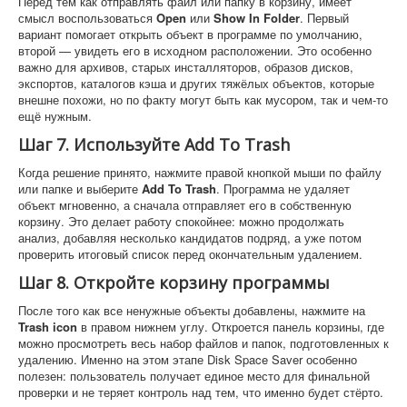
Перед тем как отправлять файл или папку в корзину, имеет
смысл воспользоваться
Open
или
Show In Folder
. Первый
вариант помогает открыть объект в программе по умолчанию,
второй — увидеть его в исходном расположении. Это особенно
важно для архивов, старых инсталляторов, образов дисков,
экспортов, каталогов кэша и других тяжёлых объектов, которые
внешне похожи, но по факту могут быть как мусором, так и чем-то
ещё нужным.
Шаг 7. Используйте Add To Trash
Когда решение принято, нажмите правой кнопкой мыши по файлу
или папке и выберите
Add To Trash
. Программа не удаляет
объект мгновенно, а сначала отправляет его в собственную
корзину. Это делает работу спокойнее: можно продолжать
анализ, добавляя несколько кандидатов подряд, а уже потом
проверить итоговый список перед окончательным удалением.
Шаг 8. Откройте корзину программы
После того как все ненужные объекты добавлены, нажмите на
Trash icon
в правом нижнем углу. Откроется панель корзины, где
можно просмотреть весь набор файлов и папок, подготовленных к
удалению. Именно на этом этапе Disk Space Saver особенно
полезен: пользователь получает единое место для финальной
проверки и не теряет контроль над тем, что именно будет стёрто.