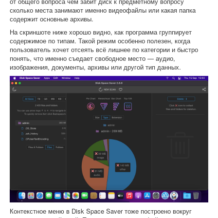
от общего вопроса чем забит диск к предметному вопросу
сколько места занимают именно видеофайлы или какая папка
содержит основные архивы.
На скриншоте ниже хорошо видно, как программа группирует
содержимое по типам. Такой режим особенно полезен, когда
пользователь хочет отсеять всё лишнее по категории и быстро
понять, что именно съедает свободное место — аудио,
изображения, документы, архивы или другой тип данных.
Контекстное меню в Disk Space Saver тоже построено вокруг