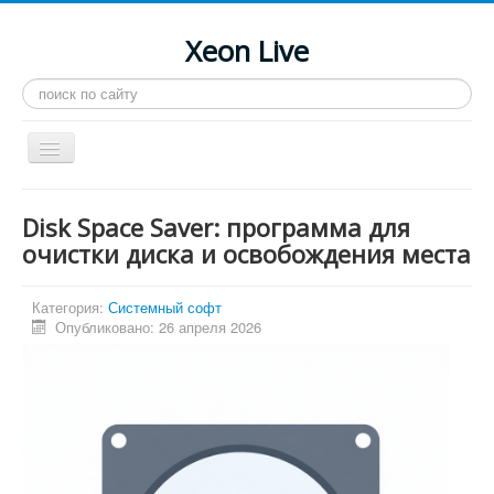
Xeon Live
Искать...
Toggle
Navigation
Главная
Disk Space Saver: программа для
LGA 2011-3
очистки диска и освобождения места
LGA 2011
Категория:
Системный софт
Процессоры
Опубликовано: 26 апреля 2026
Инструкции
Рейтинги
Конференция
Системные программы