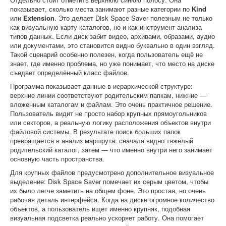
показывает, сколько места занимают разные категории по
Kind
или
Extension
. Это делает Disk Space Saver полезным не только
как визуальную карту каталогов, но и как инструмент анализа
типов данных. Если диск забит видео, архивами, образами, аудио
или документами, это становится видно буквально в один взгляд.
Такой сценарий особенно полезен, когда пользователь ещё не
знает, где именно проблема, но уже понимает, что место на диске
съедает определённый класс файлов.
Программа показывает данные в иерархической структуре:
верхние линии соответствуют родительским папкам, нижние —
вложенным каталогам и файлам. Это очень практичное решение.
Пользователь видит не просто набор крупных прямоугольников
или секторов, а реальную логику расположения объектов внутри
файловой системы. В результате поиск больших папок
превращается в анализ маршрута: сначала видно тяжёлый
родительский каталог, затем — что именно внутри него занимает
основную часть пространства.
Для крупных файлов предусмотрено дополнительное визуальное
выделение: Disk Space Saver помечает их серым цветом, чтобы
их было легче заметить на общем фоне. Это простая, но очень
рабочая деталь интерфейса. Когда на диске огромное количество
объектов, а пользователь ищет именно крупняк, подобная
визуальная подсветка реально ускоряет работу. Она помогает