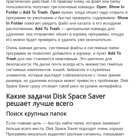
практических действий. По правому клику на файл или папку
пользователь получает три ключевые команды:
Open
,
Show In
Folder
и
Add To Trash
.
Open
нужен, когда объект надо открыть в
программе по умолчанию и быстро проверить содержимое.
Show
In Folder
помогает увидеть файл или каталог в его исходном
расположении.
Add To Trash
— центральная команда для
удаления: она отправляет объект в корзину программы, откуда
его можно будет проверить и удалить уже окончательно.
Очень важная деталь: системные файлы и системные папки
программа не позволяет добавлять в корзину, и пункт
Add To
Trash
для них становится неактивным. Это критично для
безопасности. На диске почти всегда есть множество тяжёлых
системных компонентов, кэшей, библиотек и служебных
элементов, которые выглядят соблазнительно с точки зрения
размера, но удаление которых может привести к проблемам. Disk
Space Saver сразу отсекает такой риск на уровне интерфейса.
Какие задачи Disk Space Saver
решает лучше всего
Поиск крупных папок
Если главная цель — быстро найти папки, которые занимают
больше всего места, Disk Space Saver подходит очень хорошо.
Программа визуально выделяет крупные сегменты, показывает