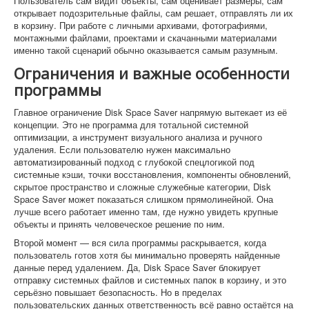
Пользователь сам видит объекты, сам оценивает размеры, сам
открывает подозрительные файлы, сам решает, отправлять ли их
в корзину. При работе с личными архивами, фотографиями,
монтажными файлами, проектами и скачанными материалами
именно такой сценарий обычно оказывается самым разумным.
Ограничения и важные особенности
программы
Главное ограничение Disk Space Saver напрямую вытекает из её
концепции. Это не программа для тотальной системной
оптимизации, а инструмент визуального анализа и ручного
удаления. Если пользователю нужен максимально
автоматизированный подход с глубокой спецлогикой под
системные кэши, точки восстановления, компоненты обновлений,
скрытое пространство и сложные служебные категории, Disk
Space Saver может показаться слишком прямолинейной. Она
лучше всего работает именно там, где нужно увидеть крупные
объекты и принять человеческое решение по ним.
Второй момент — вся сила программы раскрывается, когда
пользователь готов хотя бы минимально проверять найденные
данные перед удалением. Да, Disk Space Saver блокирует
отправку системных файлов и системных папок в корзину, и это
серьёзно повышает безопасность. Но в пределах
пользовательских данных ответственность всё равно остаётся на