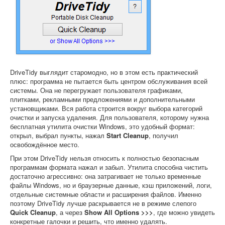
DriveTidy выглядит старомодно, но в этом есть практический
плюс: программа не пытается быть центром обслуживания всей
системы. Она не перегружает пользователя графиками,
плитками, рекламными предложениями и дополнительными
установщиками. Вся работа строится вокруг выбора категорий
очистки и запуска удаления. Для пользователя, которому нужна
бесплатная утилита очистки Windows, это удобный формат:
открыл, выбрал пункты, нажал
Start Cleanup
, получил
освобождённое место.
При этом DriveTidy нельзя относить к полностью безопасным
программам формата нажал и забыл. Утилита способна чистить
достаточно агрессивно: она затрагивает не только временные
файлы Windows, но и браузерные данные, кэш приложений, логи,
отдельные системные области и расширения файлов. Именно
поэтому DriveTidy лучше раскрывается не в режиме слепого
Quick Cleanup
, а через
Show All Options >>>
, где можно увидеть
конкретные галочки и решить, что именно удалять.