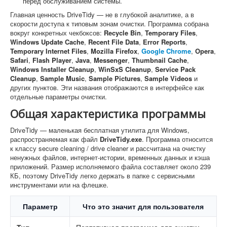
перед обслуживанием системы.
Главная ценность DriveTidy — не в глубокой аналитике, а в
скорости доступа к типовым зонам очистки. Программа собрана
вокруг конкретных чекбоксов:
Recycle Bin
,
Temporary Files
,
Windows Update Cache
,
Recent File Data
,
Error Reports
,
Temporary Internet Files
,
Mozilla Firefox
,
Google Chrome
,
Opera
,
Safari
,
Flash Player
,
Java
,
Messenger
,
Thumbnail Cache
,
Windows Installer Cleanup
,
WinSxS Cleanup
,
Service Pack
Cleanup
,
Sample Music
,
Sample Pictures
,
Sample Videos
и
других пунктов. Эти названия отображаются в интерфейсе как
отдельные параметры очистки.
Общая характеристика программы
DriveTidy — маленькая бесплатная утилита для Windows,
распространяемая как файл
DriveTidy.exe
. Программа относится
к классу secure cleaning / drive cleaner и рассчитана на очистку
ненужных файлов, интернет-истории, временных данных и кэша
приложений. Размер исполняемого файла составляет около 239
КБ, поэтому DriveTidy легко держать в папке с сервисными
инструментами или на флешке.
Параметр
Что это значит для пользователя
Тип
Портативная программа для очистки