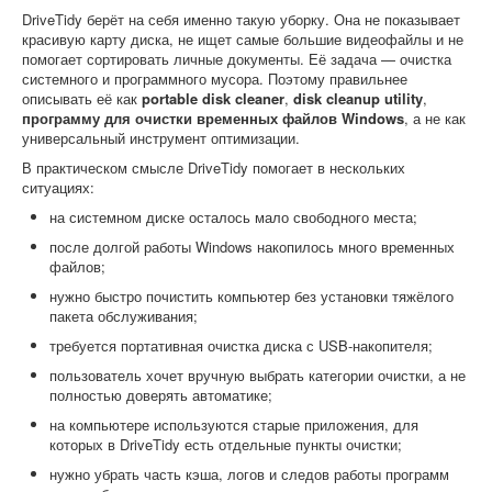
DriveTidy берёт на себя именно такую уборку. Она не показывает
красивую карту диска, не ищет самые большие видеофайлы и не
помогает сортировать личные документы. Её задача — очистка
системного и программного мусора. Поэтому правильнее
описывать её как
portable disk cleaner
,
disk cleanup utility
,
программу для очистки временных файлов Windows
, а не как
универсальный инструмент оптимизации.
В практическом смысле DriveTidy помогает в нескольких
ситуациях:
на системном диске осталось мало свободного места;
после долгой работы Windows накопилось много временных
файлов;
нужно быстро почистить компьютер без установки тяжёлого
пакета обслуживания;
требуется портативная очистка диска с USB-накопителя;
пользователь хочет вручную выбрать категории очистки, а не
полностью доверять автоматике;
на компьютере используются старые приложения, для
которых в DriveTidy есть отдельные пункты очистки;
нужно убрать часть кэша, логов и следов работы программ