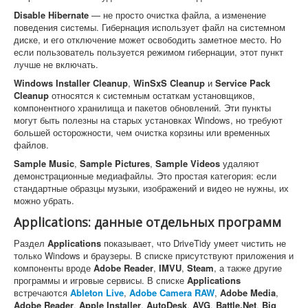
Disable Hibernate
— не просто очистка файла, а изменение
поведения системы. Гибернация использует файл на системном
диске, и его отключение может освободить заметное место. Но
если пользователь пользуется режимом гибернации, этот пункт
лучше не включать.
Windows Installer Cleanup
,
WinSxS Cleanup
и
Service Pack
Cleanup
относятся к системным остаткам установщиков,
компонентного хранилища и пакетов обновлений. Эти пункты
могут быть полезны на старых установках Windows, но требуют
большей осторожности, чем очистка корзины или временных
файлов.
Sample Music
,
Sample Pictures
,
Sample Videos
удаляют
демонстрационные медиафайлы. Это простая категория: если
стандартные образцы музыки, изображений и видео не нужны, их
можно убрать.
Applications: данные отдельных программ
Раздел
Applications
показывает, что DriveTidy умеет чистить не
только Windows и браузеры. В списке присутствуют приложения и
компоненты вроде
Adobe Reader
,
IMVU
,
Steam
, а также другие
программы и игровые сервисы. В списке
Applications
встречаются
Ableton Live
,
Adobe Camera RAW
,
Adobe Media
,
Adobe Reader
,
Apple Installer
,
AutoDesk
,
AVG
,
Battle.Net
,
Big