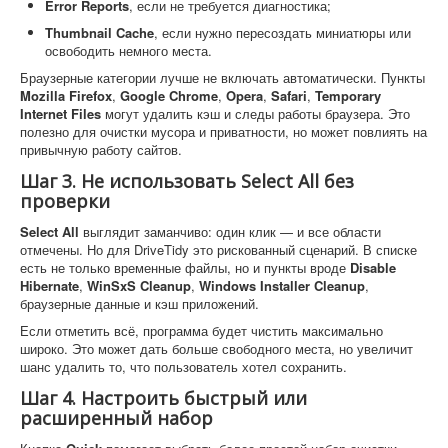
Error Reports
, если не требуется диагностика;
Thumbnail Cache
, если нужно пересоздать миниатюры или
освободить немного места.
Браузерные категории лучше не включать автоматически. Пункты
Mozilla Firefox
,
Google Chrome
,
Opera
,
Safari
,
Temporary
Internet Files
могут удалить кэш и следы работы браузера. Это
полезно для очистки мусора и приватности, но может повлиять на
привычную работу сайтов.
Шаг 3. Не использовать Select All без
проверки
Select All
выглядит заманчиво: один клик — и все области
отмечены. Но для DriveTidy это рискованный сценарий. В списке
есть не только временные файлы, но и пункты вроде
Disable
Hibernate
,
WinSxS Cleanup
,
Windows Installer Cleanup
,
браузерные данные и кэш приложений.
Если отметить всё, программа будет чистить максимально
широко. Это может дать больше свободного места, но увеличит
шанс удалить то, что пользователь хотел сохранить.
Шаг 4. Настроить быстрый или
расширенный набор