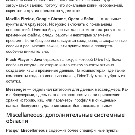
загружаться заново, потому что локальные копии изображений,
скриптов и других элементов удаляются.
Mozilla Firefox
,
Google Chrome
,
Opera
и
Safari
— отдельные
пункты для браузеров. Их нужно включать с пониманием
последствий. Очистка браузерных данных может затронуть кэш,
временные файлы, следы работы и некоторые элементы
профиля. Если браузер используется ежедневно, а сохранённые
сессии и расширения важны, эти пункты лучше проверять
особенно внимательно.
Flash Player
и
Java
отражают эпоху, в которой DriveTidy была
особенно актуальна: старые интернет-компоненты активно
создавали кэш и временные данные. На компьютерах, где такие
компоненты когда-то использовались, DriveTidy может убрать их
остатки.
Messenger
— отдельная категория для данных мессенджера. Как
и с браузерами, здесь важна осторожность: если приложение
хранит историю, кэш или параметры профиля в очищаемых
папках, бездумное удаление может быть нежелательным.
Miscellaneous: дополнительные системные
области
Раздел
Miscellaneous
содержит более специфичные пункты: