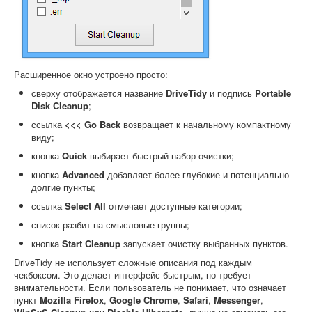
Расширенное окно устроено просто:
сверху отображается название
DriveTidy
и подпись
Portable
Disk Cleanup
;
ссылка
<<< Go Back
возвращает к начальному компактному
виду;
кнопка
Quick
выбирает быстрый набор очистки;
кнопка
Advanced
добавляет более глубокие и потенциально
долгие пункты;
ссылка
Select All
отмечает доступные категории;
список разбит на смысловые группы;
кнопка
Start Cleanup
запускает очистку выбранных пунктов.
DriveTidy не использует сложные описания под каждым
чекбоксом. Это делает интерфейс быстрым, но требует
внимательности. Если пользователь не понимает, что означает
пункт
Mozilla Firefox
,
Google Chrome
,
Safari
,
Messenger
,