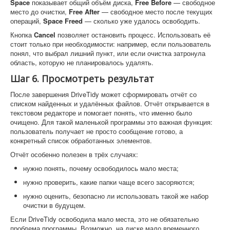
Space
показывает общий объём диска,
Free Before
— свободное
место до очистки,
Free After
— свободное место после текущих
операций,
Space Freed
— сколько уже удалось освободить.
Кнопка
Cancel
позволяет остановить процесс. Использовать её
стоит только при необходимости: например, если пользователь
понял, что выбрал лишний пункт, или если очистка затронула
область, которую не планировалось удалять.
Шаг 6. Просмотреть результат
После завершения DriveTidy может сформировать отчёт со
списком найденных и удалённых файлов. Отчёт открывается в
текстовом редакторе и помогает понять, что именно было
очищено. Для такой маленькой программы это важная функция:
пользователь получает не просто сообщение готово, а
конкретный список обработанных элементов.
Отчёт особенно полезен в трёх случаях:
нужно понять, почему освободилось мало места;
нужно проверить, какие папки чаще всего засоряются;
нужно оценить, безопасно ли использовать такой же набор
очистки в будущем.
Если DriveTidy освободила мало места, это не обязательно
проблема программы. Возможно, на диске мало временного