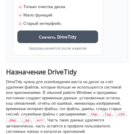
Только очистка диска
–
Мало функций
–
Старый интерфейс
–
Скачать DriveTidy
Загрузка начнётся после нажатия
Назначение DriveTidy
DriveTidy нужна для освобождения места на диске за счёт
удаления файлов, которые больше не используются системой
или приложениями. В обычной работе Windows и программы
постоянно создают временные данные: установочные остатки,
кэш обновлений, отчёты об ошибках, миниатюры изображений,
временные интернет-файлы, лог-файлы, дампы, следы старых
сессий, служебные файлы с расширениями
,
,
,
.tmp
.log
.chk
,
,
. Часть таких данных удаляется
.dmp
._mp
.err
автоматически, часть остаётся в профиле пользователя,
системных папках и каталогах приложений.