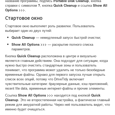
название программы, подпись
Portable Disk Cleanup
, кнопка
справки с символом
?
, кнопка
Quick Cleanup
и ссылка
Show All
Options >>>
.
Стартовое окно
Стартовое окно выполняет роль развилки. Пользователь
выбирает один из двух путей:
Quick Cleanup
— немедленный запуск быстрой очистки;
Show All Options >>>
— раскрытие полного списка
параметров.
Кнопка
Quick Cleanup
расположена в центре и визуально
является главным действием. Она подходит для ситуации, когда
нужно быстро очистить стандартные зоны и пользователь
понимает, что программа может удалить не только безобидные
временные файлы. Однако для первого запуска лучше открыть
список всех опций, потому что DriveTidy включает
чувствительные категории: браузерные данные, кэш приложений,
recent file data, временные интернет-файлы и прочие элементы.
Ссылка
Show All Options >>>
находится под кнопкой
Quick
Cleanup
. Это не второстепенная настройка, а фактически главный
режим для аккуратной работы. Через неё пользователь видит, что
именно будет очищаться.