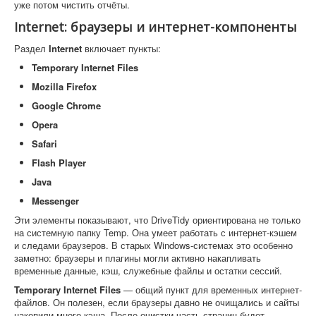
уже потом чистить отчёты.
Internet: браузеры и интернет-компоненты
Раздел
Internet
включает пункты:
Temporary Internet Files
Mozilla Firefox
Google Chrome
Opera
Safari
Flash Player
Java
Messenger
Эти элементы показывают, что DriveTidy ориентирована не только
на системную папку Temp. Она умеет работать с интернет-кэшем
и следами браузеров. В старых Windows-системах это особенно
заметно: браузеры и плагины могли активно накапливать
временные данные, кэш, служебные файлы и остатки сессий.
Temporary Internet Files
— общий пункт для временных интернет-
файлов. Он полезен, если браузеры давно не очищались и сайты
накопили много кэша. После очистки часть страниц будет