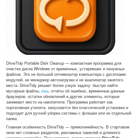
Софт
DriveTidy Portable Disk Cleanup — компактная программа для
очистки диска Windows от временных, устаревших и ненужных
файлов. Это не большой оптимизатор компьютера с десятками
модулей, не менеджер автозагрузки и не анализатор занятого
места. DriveTidy решает более узкую задачу: быстро найти
мусорные файлы,
кэш
, отчёты об ошибках, временные данные
браузеров, остатки обновлений и другие элементы, которые
занимают место на накопителе. Программа работает как
портативная утилита, запускается без классической установки и
подходит для ручной уборки системы с флешки или из отдельной
папки.
Главная особенность DriveTidy — прямолинейность. В стартовом
окне нет сложных разделов, рекламных панелей и длинного
мастера настройки. Пользователь видит название
DriveTidy
,