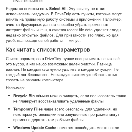
области очистки.
Рядом со списком есть
Select All
. Эту ссылку не стоит
использовать бездумно. В DriveTidy есть пункты, которые могут
влиять на привычную работу системы и приложений. Например,
очистка браузерных данных способна убрать временные
интернет-файлы и кэш, а очистка recent file data удаляет следы
недавно открытых файлов. Для приватности это плюс, но для
удобства повседневной работы — минус.
Как читать список параметров
Список параметров в DriveTidy лучше воспринимать не как всё
это мусор, а как набор возможных целей очистки. Разница
важная. Не каждый кэш нужно удалять в каждой ситуации. Не
каждый лог бесполезен. Не каждую системную область стоит
трогать на рабочем компьютере.
Например:
Recycle Bin
обычно можно очищать, если пользователь точно
не планирует восстанавливать удалённые файлы.
Temporary Files
чаще всего безопасны для удаления, но
некоторые установщики или запущенные программы могут
временно держать там рабочие файлы.
Windows Update Cache
помогает освободить место после