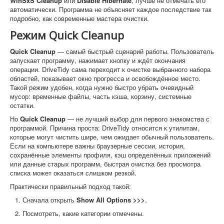
WinSxS Cleanup
или
Disable Hibernate
, лучше не отмечать его
автоматически. Программа не объясняет каждое последствие так
подробно, как современные мастера очистки.
Режим Quick Cleanup
Quick Cleanup
— самый быстрый сценарий работы. Пользователь
запускает программу, нажимает кнопку и ждёт окончания
операции. DriveTidy сама переходит к очистке выбранного набора
областей, показывает окно прогресса и освобождённое место.
Такой режим удобен, когда нужно быстро убрать очевидный
мусор: временные файлы, часть кэша, корзину, системные
остатки.
Но
Quick Cleanup
— не лучший выбор для первого знакомства с
программой. Причина проста: DriveTidy относится к утилитам,
которые могут чистить шире, чем ожидает обычный пользователь.
Если на компьютере важны браузерные сессии, история,
сохранённые элементы профиля, кэш определённых приложений
или данные старых программ, быстрая очистка без просмотра
списка может оказаться слишком резкой.
Практически правильный подход такой:
Сначала открыть
Show All Options >>>
.
Посмотреть, какие категории отмечены.