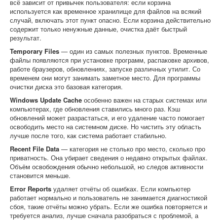
всё зависит от привычек пользователя: если корзина
используется как временное хранилище для файлов на всякий
случай, включать этот пункт опасно. Если корзина действительно
содержит только ненужные данные, очистка даёт быстрый
результат.
Temporary Files
— один из самых полезных пунктов. Временные
файлы появляются при установке программ, распаковке архивов,
работе браузеров, обновлениях, запуске различных утилит. Со
временем они могут занимать заметное место. Для программы
очистки диска это базовая категория.
Windows Update Cache
особенно важен на старых системах или
компьютерах, где обновления ставились много раз. Кэш
обновлений может разрастаться, и его удаление часто помогает
освободить место на системном диске. Но чистить эту область
лучше после того, как система работает стабильно.
Recent File Data
— категория не столько про место, сколько про
приватность. Она убирает сведения о недавно открытых файлах.
Объём освобождения обычно небольшой, но следов активности
становится меньше.
Error Reports
удаляет отчёты об ошибках. Если компьютер
работает нормально и пользователь не занимается диагностикой
сбоя, такие отчёты можно убрать. Если же ошибка повторяется и
требуется анализ, лучше сначала разобраться с проблемой, а