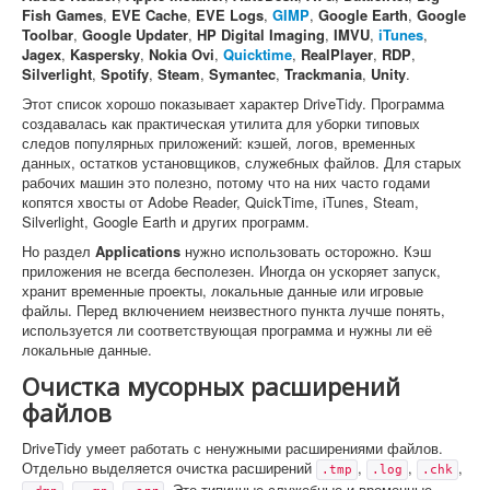
Fish Games
,
EVE Cache
,
EVE Logs
,
GIMP
,
Google Earth
,
Google
Toolbar
,
Google Updater
,
HP Digital Imaging
,
IMVU
,
iTunes
,
Jagex
,
Kaspersky
,
Nokia Ovi
,
Quicktime
,
RealPlayer
,
RDP
,
Silverlight
,
Spotify
,
Steam
,
Symantec
,
Trackmania
,
Unity
.
Этот список хорошо показывает характер DriveTidy. Программа
создавалась как практическая утилита для уборки типовых
следов популярных приложений: кэшей, логов, временных
данных, остатков установщиков, служебных файлов. Для старых
рабочих машин это полезно, потому что на них часто годами
копятся хвосты от Adobe Reader, QuickTime, iTunes, Steam,
Silverlight, Google Earth и других программ.
Но раздел
Applications
нужно использовать осторожно. Кэш
приложения не всегда бесполезен. Иногда он ускоряет запуск,
хранит временные проекты, локальные данные или игровые
файлы. Перед включением неизвестного пункта лучше понять,
используется ли соответствующая программа и нужны ли её
локальные данные.
Очистка мусорных расширений
файлов
DriveTidy умеет работать с ненужными расширениями файлов.
Отдельно выделяется очистка расширений
,
,
,
.tmp
.log
.chk
,
,
. Это типичные служебные и временные