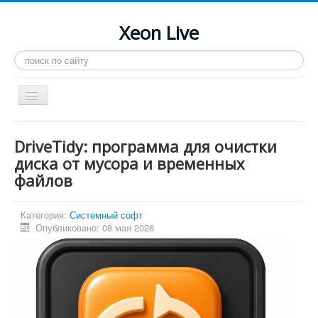
Xeon Live
Искать...
Toggle
Navigation
Главная
DriveTidy: программа для очистки
LGA 2011-3
диска от мусора и временных
файлов
LGA 2011
Процессоры
Категория:
Системный софт
Инструкции
Опубликовано: 08 мая 2026
Рейтинги
Конференция
Системные программы