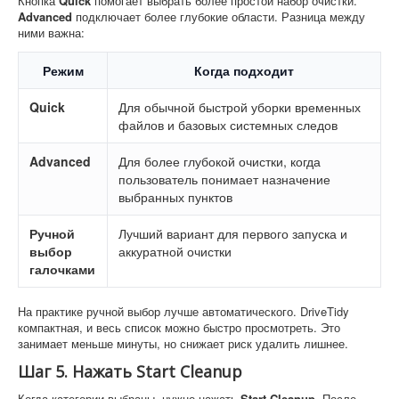
Кнопка
Quick
помогает выбрать более простой набор очистки.
Advanced
подключает более глубокие области. Разница между
ними важна:
Режим
Когда подходит
Quick
Для обычной быстрой уборки временных
файлов и базовых системных следов
Advanced
Для более глубокой очистки, когда
пользователь понимает назначение
выбранных пунктов
Ручной
Лучший вариант для первого запуска и
выбор
аккуратной очистки
галочками
На практике ручной выбор лучше автоматического. DriveTidy
компактная, и весь список можно быстро просмотреть. Это
занимает меньше минуты, но снижает риск удалить лишнее.
Шаг 5. Нажать Start Cleanup
Когда категории выбраны, нужно нажать
Start Cleanup
. После