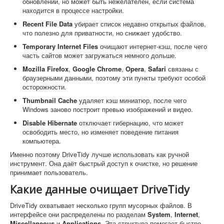
обновлений, но может быть нежелателен, если система
находится в процессе настройки.
Recent File Data
убирает список недавно открытых файлов,
что полезно для приватности, но снижает удобство.
Temporary Internet Files
очищают интернет-кэш, после чего
часть сайтов может загружаться немного дольше.
Mozilla Firefox
,
Google Chrome
,
Opera
,
Safari
связаны с
браузерными данными, поэтому эти пункты требуют особой
осторожности.
Thumbnail Cache
удаляет кэш миниатюр, после чего
Windows заново построит превью изображений и видео.
Disable Hibernate
отключает гибернацию, что может
освободить место, но изменяет поведение питания
компьютера.
Именно поэтому DriveTidy лучше использовать как ручной
инструмент. Она даёт быстрый доступ к очистке, но решение
принимает пользователь.
Какие данные очищает DriveTidy
DriveTidy охватывает несколько групп мусорных файлов. В
интерфейсе они распределены по разделам
System
,
Internet
,
Miscellaneous
и
Applications
. Эта структура помогает быстро