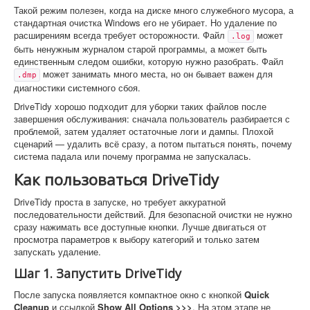
Такой режим полезен, когда на диске много служебного мусора, а
стандартная очистка Windows его не убирает. Но удаление по
расширениям всегда требует осторожности. Файл
может
.log
быть ненужным журналом старой программы, а может быть
единственным следом ошибки, которую нужно разобрать. Файл
может занимать много места, но он бывает важен для
.dmp
диагностики системного сбоя.
DriveTidy хорошо подходит для уборки таких файлов после
завершения обслуживания: сначала пользователь разбирается с
проблемой, затем удаляет остаточные логи и дампы. Плохой
сценарий — удалить всё сразу, а потом пытаться понять, почему
система падала или почему программа не запускалась.
Как пользоваться DriveTidy
DriveTidy проста в запуске, но требует аккуратной
последовательности действий. Для безопасной очистки не нужно
сразу нажимать все доступные кнопки. Лучше двигаться от
просмотра параметров к выбору категорий и только затем
запускать удаление.
Шаг 1. Запустить DriveTidy
После запуска появляется компактное окно с кнопкой
Quick
Cleanup
и ссылкой
Show All Options >>>
. На этом этапе не