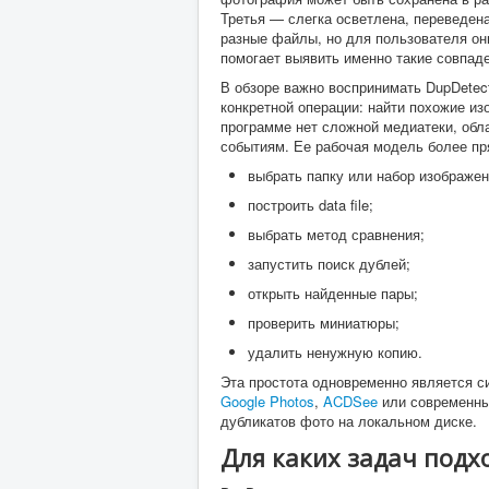
Третья — слегка осветлена, переведен
разные файлы, но для пользователя он
помогает выявить именно такие совпад
В обзоре важно воспринимать DupDetect
конкретной операции: найти похожие из
программе нет сложной медиатеки, обл
событиям. Ее рабочая модель более пр
выбрать папку или набор изображен
построить data file;
выбрать метод сравнения;
запустить поиск дублей;
открыть найденные пары;
проверить миниатюры;
удалить ненужную копию.
Эта простота одновременно является си
Google Photos
,
ACDSee
или современны
дубликатов фото на локальном диске.
Для каких задач подх