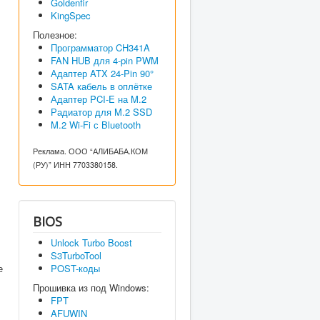
Goldenfir
KingSpec
Полезное:
Программатор CH341A
FAN HUB для 4-pin PWM
Адаптер ATX 24-Pin 90°
SATA кабель в оплётке
Адаптер PCI-E на M.2
Радиатор для M.2 SSD
M.2 Wi-Fi с Bluetooth
Реклама. ООО “АЛИБАБА.КОМ
(РУ)” ИНН 7703380158.
BIOS
Unlock Turbo Boost
S3TurboTool
е
POST-коды
Прошивка из под Windows:
FPT
AFUWIN