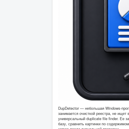
DupDetector — небольшая Windows-прог
занимается очисткой реестра, не ищет
универсальный duplicate file finder. Ее
базу, сравнить картинки по содержимо
копию после визуальной проверки.