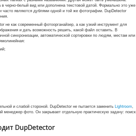
а в черно-белый вид или дополнена текстовой датой. Формально это уже
и часто являются дублями одной и той же фотографии. DupDetector
ения.
or не как современный фотоорганайзер, а как узкий инструмент для
ображения и дать возможность решить, какой файл оставить. В
ачной синхронизации, автоматической сортировки по людям, местам или
ямолинейная:
ий;
льной и слабой стороной. DupDetector не пытается заменить
Lightroom
,
й менеджер фото. Он закрывает отдельную практическую задачу: поиск
одит DupDetector