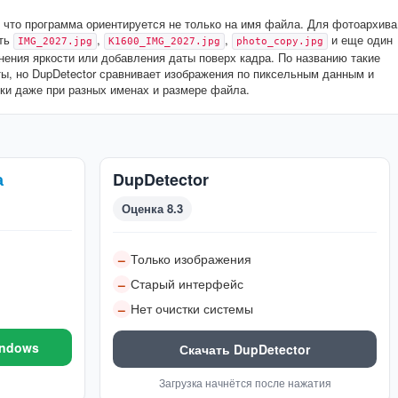
, что программа ориентируется не только на имя файла. Для фотоархива
ать
,
,
и еще один
IMG_2027.jpg
K1600_IMG_2027.jpg
photo_copy.jpg
нения яркости или добавления даты поверх кадра. По названию такие
ты, но DupDetector сравнивает изображения по пиксельным данным и
нки даже при разных именах и размере файла.
а
DupDetector
Оценка 8.3
Только изображения
–
Старый интерфейс
–
Нет очистки системы
–
indows
Скачать DupDetector
Загрузка начнётся после нажатия