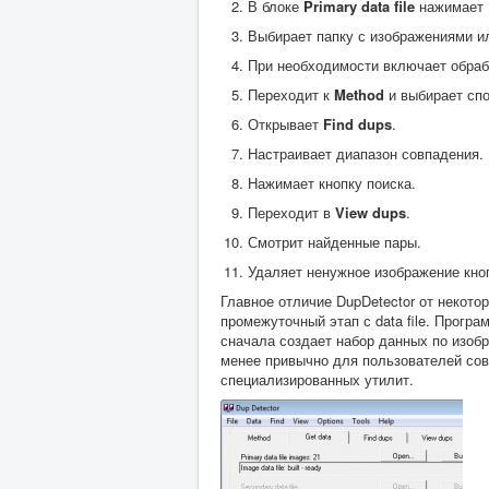
В блоке
Primary data file
нажимает
Выбирает папку с изображениями ил
При необходимости включает обраб
Переходит к
Method
и выбирает спо
Открывает
Find dups
.
Настраивает диапазон совпадения.
Нажимает кнопку поиска.
Переходит в
View dups
.
Смотрит найденные пары.
Удаляет ненужное изображение кн
Главное отличие DupDetector от некот
промежуточный этап с data file. Програ
сначала создает набор данных по изобр
менее привычно для пользователей сов
специализированных утилит.