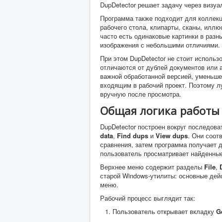
DupDetector решает задачу через визуа
Программа также подходит для коллекц
рабочего стола, клипарты, сканы, иллю
часто есть одинаковые картинки в разн
изображения с небольшими отличиями.
При этом DupDetector не стоит исполь
отличаются от дублей документов или а
важной обработанной версией, уменьше
входящим в рабочий проект. Поэтому л
вручную после просмотра.
Общая логика работы
DupDetector построен вокруг последова
data
,
Find dups
и
View dups
. Они соот
сравнения, затем программа получает д
пользователь просматривает найденные
Верхнее меню содержит разделы
File
,
старой Windows-утилиты: основные дей
меню.
Рабочий процесс выглядит так:
Пользователь открывает вкладку
G