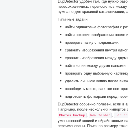
DupDetector удобен там, где нужно раз
пересохранялись, переносились между 
нужна не для красивой каталогизации, 
Типичные задачи:
найти одинаковые фотографии с ра
найти похожие изображения после и
проверить папку с подпапками;
сравнить изображения внутри одног
сравнить изображения между двумя
найти копии между двумя папками;
проверить одну выбранную картинк
удалить лишнюю копию после визуа
освободить место, занятое повтор
подготовить фотоархив перед пере
DupDetector особенно полезен, если в
Например, после нескольких импортов 
,
,
Photos backup
New folder
For pr
уменьшенной копией и обработанным ва
переименованы. Поиск по размеру тоже 