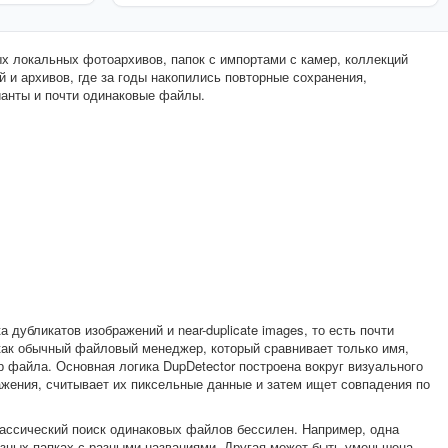
х локальных фотоархивов, папок с импортами с камер, коллекций
й и архивов, где за годы накопились повторные сохранения,
анты и почти одинаковые файлы.
 дубликатов изображений и near-duplicate images, то есть почти
 как обычный файловый менеджер, который сравнивает только имя,
 файла. Основная логика DupDetector построена вокруг визуального
ажения, считывает их пиксельные данные и затем ищет совпадения по
классический поиск одинаковых файлов бессилен. Например, одна
зных папках с разными названиями. Другая может быть уменьшена.