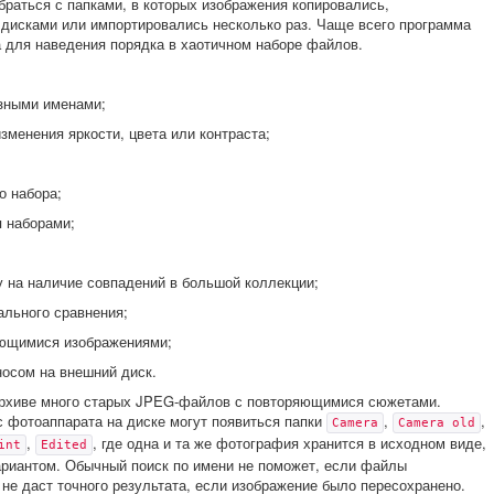
обраться с папками, в которых изображения копировались,
дисками или импортировались несколько раз. Чаще всего программа
а для наведения порядка в хаотичном наборе файлов.
зными именами;
зменения яркости, цвета или контраста;
о набора;
 наборами;
у на наличие совпадений в большой коллекции;
льного сравнения;
яющимися изображениями;
носом на внешний диск.
 архиве много старых JPEG-файлов с повторяющимися сюжетами.
с фотоаппарата на диске могут появиться папки
,
,
Camera
Camera old
,
, где одна и та же фотография хранится в исходном виде,
int
Edited
риантом. Обычный поиск по имени не поможет, если файлы
не даст точного результата, если изображение было пересохранено.