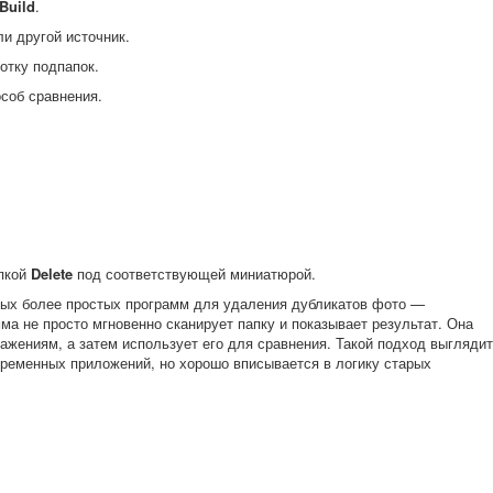
Build
.
и другой источник.
отку подпапок.
соб сравнения.
опкой
Delete
под соответствующей миниатюрой.
орых более простых программ для удаления дубликатов фото —
мма не просто мгновенно сканирует папку и показывает результат. Она
ажениям, а затем использует его для сравнения. Такой подход выглядит
ременных приложений, но хорошо вписывается в логику старых