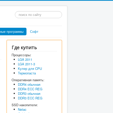
Искать...
ные программы
Софт
Где купить
Процессоры:
LGA 2011
LGA 2011-3
Кулер для CPU
Термопаста
Оперативная память:
DDR4 обычная
DDR4 ECC REG
DDR3 обычная
DDR3 ECC REG
SSD накопители:
Netac