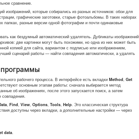
льное сравнение.
ий изображений, которые собирались из разных источников: обои для
страции, графические заготовки, старые фотоальбомы. В таких наборах
ых папках, разные версии одной фотографии и почти одинаковые
зовать как бездумный автоматический удалятель. Дубликаты изображений
рхивов: две картинки могут быть похожими, но одна из них может быть
нной копией для сайта, вариантом с подписью или изображением,
учший сценарий работы — найти совпадения автоматически, а удалять
 программы
тельного рабочего процесса. В интерфейсе есть вкладки
Method
,
Get
ветствуют основным этапам работы: сначала выбирается метод
анные об изображениях, после этого запускается поиск, а затем
 совпадения.
Data
,
Find
,
View
,
Options
,
Tools
,
Help
. Это классическая структура
ствия доступны через вкладки, а дополнительные настройки — через
et data
.