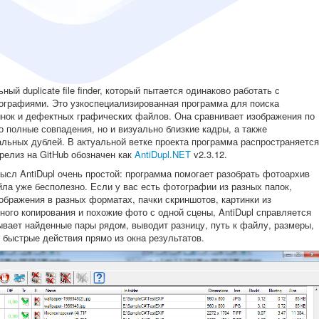
ый duplicate file finder, который пытается одинаково работать с
ографиями. Это узкоспециализированная программа для поиска
инок и дефектных графических файлов. Она сравнивает изображения по
 полные совпадения, но и визуально близкие кадры, а также
альных дублей. В актуальной ветке проекта программа распространяется
релиз на GitHub обозначен как
AntiDupl.NET
v2.3.12.
ысл AntiDupl очень простой: программа помогает разобрать фотоархив
йла уже бесполезно. Если у вас есть фотографии из разных папок,
ображения в разных форматах, пачки скриншотов, картинки из
ого копирования и похожие фото с одной сцены, AntiDupl справляется
ывает найденные пары рядом, выводит разницу, путь к файлу, размеры,
 быстрые действия прямо из окна результатов.