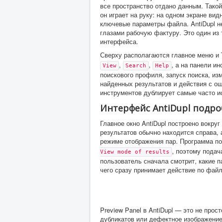
все пространство отдано данным. Такой
он играет на руку: на одном экране вид
ключевые параметры файла. AntiDupl н
глазами рабочую фактуру. Это один из 
интерфейса.
Сверху располагаются главное меню и 
,
,
, а на панели и
View
Search
Help
поискового профиля, запуск поиска, из
найденных результатов и действия с ош
инструментов дублирует самые часто и
Интерфейс AntiDupl подр
Главное окно AntiDupl построено вокру
результатов обычно находится справа,
режиме отображения пар. Программа п
, поэтому подач
View mode of results
пользователь сначала смотрит, какие п
чего сразу принимает действие по фай
Preview Panel в AntiDupl — это не про
дубликатов или дефектное изображение