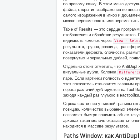
по правому клику. В этом меню доступн
файла, открытия изображения во внешн
самого изображения в игнор и добавле
можно переименовать или переместить 
Table of Results — это сердце программ
отображения и обработки результатов.
видимость колонок через
View - Sele
результата, группа, разница, трансфор
показатели дефекта, блочности, размыт
повернутых и зеркальных дублей, появ
Отдельно стоит отметить, что AntiDupl
визуальные дубли. Колонка
Differenc
паре. Если картинки полностью идентич
этот показатель становится главным ор
порога различий дублируется на Tool Ba
заходя каждый раз глубоко в настройки
Строка состояния у нижней границы окн
позицию, количество выбранных элемен
позволяет быстро понимать объем теку
архивах такая мелочь оказывается очен
находится в массиве результатов.
Paths Window: как AntiDup