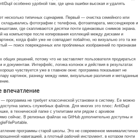
ntiDupl особенно удобной там, где цена ошибки высокая и удалять
ет несколько типичных сценариев. Первый — очистка семейного или
и складывались фотографии с телефона, фотоаппарата, мессенджеров и
иншотами, где скапливаются десятки почти одинаковых снимков экрана.
й на компьютере после копирования коллекций между дисками и
ртинок, когда файл уже не совпадает побайтно, но визуально это та же
ятый — поиск поврежденных или проблемных изображений по признакам
их общих решений, потому что не заставляет пользователя продираться
м и документам. Интерфейс, логика колонок и действия в результатах
хорошо чувствуется уже в главном окне: программа показывает не
 пару картинок, разницу между ними, визуальные различия и метаданные
ение.
ое впечатление
 — программа не требует классической установки в систему. Ее можно
 доступна запись служебных файлов. Для многих это плюс: AntiDupl
шке, в технической папке с утилитами или рядом с архивом
рямо сейчас. В релизных файлах на GitHub дополнительно доступны и
leFilePortable.
ечатление программы старой школы. Это не современное минималистично
рощенной навигацией, а плотный рабочий инструмент, в котором почти