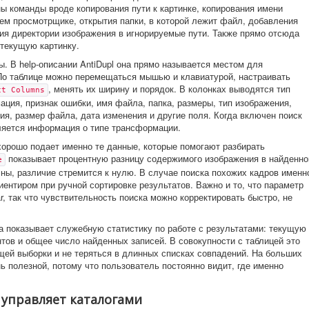
ы команды вроде копирования пути к картинке, копирования имени
ем просмотрщике, открытия папки, в которой лежит файл, добавления
ния директории изображения в игнорируемые пути. Также прямо отсюда
текущую картинку.
ы. В help-описании AntiDupl она прямо называется местом для
 По таблице можно перемещаться мышью и клавиатурой, настраивать
, менять их ширину и порядок. В колонках выводятся тип
ct Columns
мация, признак ошибки, имя файла, папка, размеры, тип изображения,
ия, размер файла, дата изменения и другие поля. Когда включен поиск
ляется информация о типе трансформации.
 хорошо подает именно те данные, которые помогают разбирать
показывает процентную разницу содержимого изображения в найденно
e
ны, различие стремится к нулю. В случае поиска похожих кадров именн
иентиром при ручной сортировке результатов. Важно и то, что параметр
r, так что чувствительность поиска можно корректировать быстро, не
.
а показывает служебную статистику по работе с результатами: текущую
тов и общее число найденных записей. В совокупности с таблицей это
щей выборки и не теряться в длинных списках совпадений. На больших
ь полезной, потому что пользователь постоянно видит, где именно
l управляет каталогами