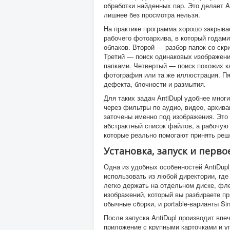
обработки найденных пар. Это делает A
лишнее без просмотра нельзя.
На практике программа хорошо закрыва
рабочего фотоархива, в который годам
облаков. Второй — разбор папок со скр
Третий — поиск одинаковых изображени
папками. Четвертый — поиск похожих ка
фотография или та же иллюстрация. П
дефекта, блочности и размытия.
Для таких задач AntiDupl удобнее мног
через фильтры по аудио, видео, архива
заточены именно под изображения. Это 
абстрактный список файлов, а рабочую
которые реально помогают принять реш
Установка, запуск и перв
Одна из удобных особенностей AntiDupl
использовать из любой директории, где
легко держать на отдельном диске, фле
изображений, который вы разбираете п
обычные сборки, и portable-варианты Sing
После запуска AntiDupl производит вп
приложение с крупными карточками и уп