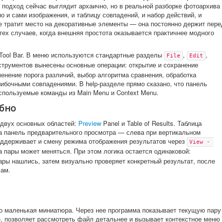
 подход сейчас выглядит архаично, но в реальной разборке фотоархива
но и сами изображения, и таблицу совпадений, и набор действий, и
е тратит место на декоративные элементы — она постоянно держит пере
тех случаев, когда внешняя простота оказывается практичнее модного
Tool Bar. В меню используются стандартные разделы
,
,
File
Edit
нструментов вынесены основные операции: открытие и сохранение
менение порога различий, выбор алгоритма сравнения, обработка
ибочными совпадениями. В help-разделе прямо сказано, что панель
спользуемые команды из Main Menu и Context Menu.
обно
г двух основных областей:
Preview
Panel и Table of Results. Таблица
 а панель предварительного просмотра — слева при вертикальном
оддерживает и смену режима отображения результатов через
View - 
а пары может меняться. При этом логика остается одинаковой:
ары нашлись, затем визуально проверяет конкретный результат, после
лам.
сто маленькая миниатюра. Через нее программа показывает текущую пару
, позволяет рассмотреть файл детальнее и вызывает контекстное меню