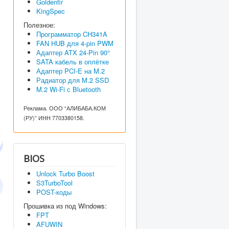
Goldenfir
KingSpec
Полезное:
Программатор CH341A
FAN HUB для 4-pin PWM
Адаптер ATX 24-Pin 90°
SATA кабель в оплётке
Адаптер PCI-E на M.2
Радиатор для M.2 SSD
M.2 Wi-Fi с Bluetooth
Реклама. ООО “АЛИБАБА.КОМ
(РУ)” ИНН 7703380158.
BIOS
Unlock Turbo Boost
S3TurboTool
POST-коды
Прошивка из под Windows:
FPT
AFUWIN