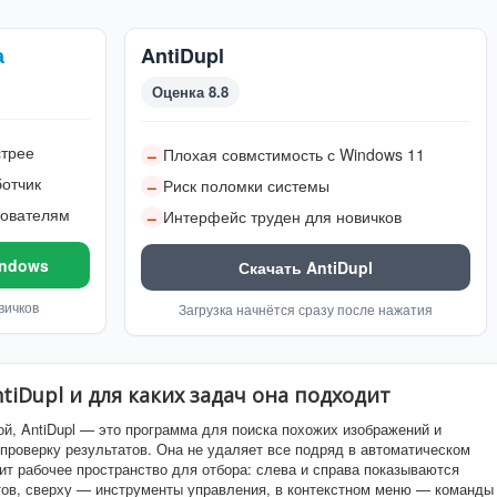
а
AntiDupl
Оценка 8.8
стрее
Плохая совмстимость с Windows 11
–
отчик
Риск поломки системы
–
зователям
Интерфейс труден для новичков
–
indows
Скачать AntiDupl
вичков
Загрузка начнётся сразу после нажатия
tiDupl и для каких задач она подходит
й, AntiDupl — это программа для поиска похожих изображений и
проверку результатов. Она не удаляет все подряд в автоматическом
оит рабочее пространство для отбора: слева и справа показываются
атов, сверху — инструменты управления, в контекстном меню — команды