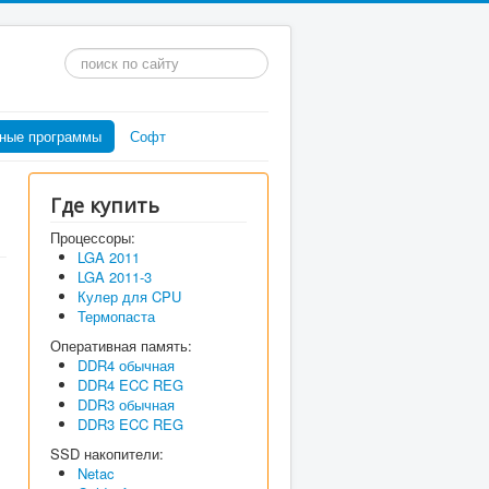
Искать...
ные программы
Софт
Где купить
Процессоры:
LGA 2011
LGA 2011-3
Кулер для CPU
Термопаста
Оперативная память:
DDR4 обычная
DDR4 ECC REG
DDR3 обычная
DDR3 ECC REG
SSD накопители:
Netac