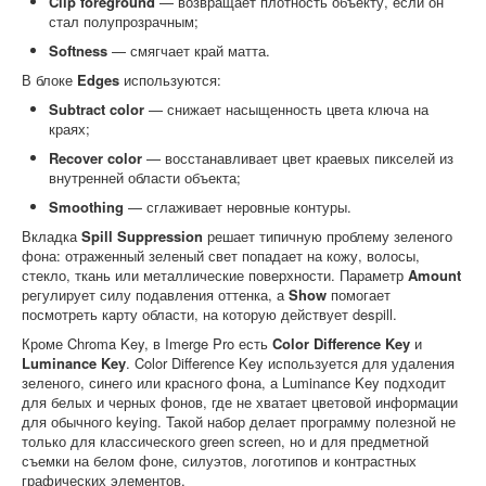
Clip foreground
— возвращает плотность объекту, если он
стал полупрозрачным;
Softness
— смягчает край матта.
В блоке
Edges
используются:
Subtract color
— снижает насыщенность цвета ключа на
краях;
Recover color
— восстанавливает цвет краевых пикселей из
внутренней области объекта;
Smoothing
— сглаживает неровные контуры.
Вкладка
Spill Suppression
решает типичную проблему зеленого
фона: отраженный зеленый свет попадает на кожу, волосы,
стекло, ткань или металлические поверхности. Параметр
Amount
регулирует силу подавления оттенка, а
Show
помогает
посмотреть карту области, на которую действует despill.
Кроме Chroma Key, в Imerge Pro есть
Color Difference Key
и
Luminance Key
. Color Difference Key используется для удаления
зеленого, синего или красного фона, а Luminance Key подходит
для белых и черных фонов, где не хватает цветовой информации
для обычного keying. Такой набор делает программу полезной не
только для классического green screen, но и для предметной
съемки на белом фоне, силуэтов, логотипов и контрастных
графических элементов.