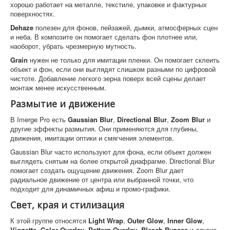
хорошо работает на металле, текстиле, упаковке и фактурных
поверхностях.
Dehaze
полезен для фонов, пейзажей, дымки, атмосферных сцен
и неба. В композите он помогает сделать фон плотнее или,
наоборот, убрать чрезмерную мутность.
Grain
нужен не только для имитации пленки. Он помогает склеить
объект и фон, если они выглядят слишком разными по цифровой
чистоте. Добавление легкого зерна поверх всей сцены делает
монтаж менее искусственным.
Размытие и движение
В Imerge Pro есть
Gaussian Blur
,
Directional Blur
,
Zoom Blur
и
другие эффекты размытия. Они применяются для глубины,
движения, имитации оптики и смягчения элементов.
Gaussian Blur часто используют для фона, если объект должен
выглядеть снятым на более открытой диафрагме. Directional Blur
помогает создать ощущение движения. Zoom Blur дает
радиальное движение от центра или выбранной точки, что
подходит для динамичных афиш и промо-графики.
Свет, края и стилизация
К этой группе относятся
Light Wrap
,
Outer Glow
,
Inner Glow
,
Vignette
,
Color Overlay
,
Pattern Overlay
,
Bleach Bypass
и другие