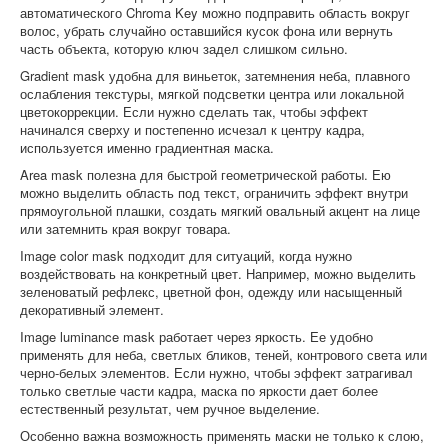
автоматического Chroma Key можно подправить область вокруг
волос, убрать случайно оставшийся кусок фона или вернуть
часть объекта, которую ключ задел слишком сильно.
Gradient mask удобна для виньеток, затемнения неба, плавного
ослабления текстуры, мягкой подсветки центра или локальной
цветокоррекции. Если нужно сделать так, чтобы эффект
начинался сверху и постепенно исчезал к центру кадра,
используется именно градиентная маска.
Area mask полезна для быстрой геометрической работы. Ею
можно выделить область под текст, ограничить эффект внутри
прямоугольной плашки, создать мягкий овальный акцент на лице
или затемнить края вокруг товара.
Image color mask подходит для ситуаций, когда нужно
воздействовать на конкретный цвет. Например, можно выделить
зеленоватый рефлекс, цветной фон, одежду или насыщенный
декоративный элемент.
Image luminance mask работает через яркость. Ее удобно
применять для неба, светлых бликов, теней, контрового света или
черно-белых элементов. Если нужно, чтобы эффект затрагивал
только светлые части кадра, маска по яркости дает более
естественный результат, чем ручное выделение.
Особенно важна возможность применять маски не только к слою,