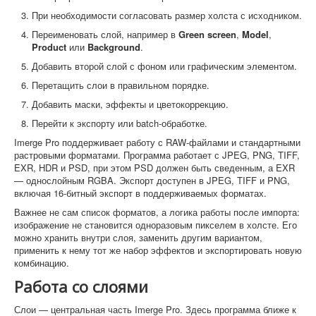
При необходимости согласовать размер холста с исходником.
Переименовать слой, например в
Green screen
,
Model
,
Product
или
Background
.
Добавить второй слой с фоном или графическим элементом.
Перетащить слои в правильном порядке.
Добавить маски, эффекты и цветокоррекцию.
Перейти к экспорту или batch-обработке.
Imerge Pro поддерживает работу с RAW-файлами и стандартными
растровыми форматами. Программа работает с JPEG, PNG, TIFF,
EXR, HDR и PSD, при этом PSD должен быть сведенным, а EXR
— однослойным RGBA. Экспорт доступен в JPEG, TIFF и PNG,
включая 16-битный экспорт в поддерживаемых форматах.
Важнее не сам список форматов, а логика работы после импорта:
изображение не становится одноразовым пикселем в холсте. Его
можно хранить внутри слоя, заменить другим вариантом,
применить к нему тот же набор эффектов и экспортировать новую
комбинацию.
Работа со слоями
Слои — центральная часть Imerge Pro. Здесь программа ближе к