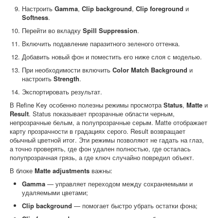
Настроить
Gamma
,
Clip background
,
Clip foreground
и
Softness
.
Перейти во вкладку
Spill Suppression
.
Включить подавление паразитного зеленого оттенка.
Добавить новый фон и поместить его ниже слоя с моделью.
При необходимости включить
Color Match Background
и
настроить
Strength
.
Экспортировать результат.
В Refine Key особенно полезны режимы просмотра
Status
,
Matte
и
Result
. Status показывает прозрачные области черным,
непрозрачные белым, а полупрозрачные серым. Matte отображает
карту прозрачности в градациях серого. Result возвращает
обычный цветной итог. Эти режимы позволяют не гадать на глаз,
а точно проверять, где фон удален полностью, где осталась
полупрозрачная грязь, а где ключ случайно повредил объект.
В блоке
Matte adjustments
важны:
Gamma
— управляет переходом между сохраняемыми и
удаляемыми цветами;
Clip background
— помогает быстро убрать остатки фона;