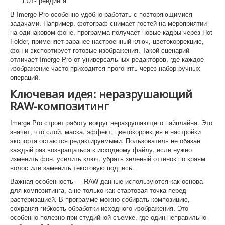
LUT-грейдинга.
В Imerge Pro особенно удобно работать с повторяющимися
задачами. Например, фотограф снимает гостей на мероприятии
на одинаковом фоне, программа получает новые кадры через Hot
Folder, применяет заранее настроенный ключ, цветокоррекцию,
фон и экспортирует готовые изображения. Такой сценарий
отличает Imerge Pro от универсальных редакторов, где каждое
изображение часто приходится прогонять через набор ручных
операций.
Ключевая идея: неразрушающий
RAW-композитинг
Imerge Pro строит работу вокруг неразрушающего пайплайна. Это
значит, что слой, маска, эффект, цветокоррекция и настройки
экспорта остаются редактируемыми. Пользователь не обязан
каждый раз возвращаться к исходному файлу, если нужно
изменить фон, усилить ключ, убрать зеленый оттенок по краям
волос или заменить текстовую подпись.
Важная особенность — RAW-данные используются как основа
для композитинга, а не только как стартовая точка перед
растеризацией. В программе можно собирать композицию,
сохраняя гибкость обработки исходного изображения. Это
особенно полезно при студийной съемке, где один неправильно