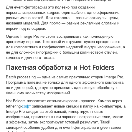
Для event-фотографии это полезно при создании
персонализированных кадров: один шаблон, одно оформление,
разные имена гостей. Для каталога — разные артикулы, цены,
названия моделей. Для промо — разные рекламные слоганы и
версии под площадки.
Однако Imerge Pro не стоит воспринимать как полноценную
программу верстки. Текстовый инструмент нужен прежде всего
для композитинга и графических надписей внутри изображения, а
не для сложной типографики с большим количеством стилей,
колонок и длинного текста.
Пакетная обработка и Hot Folders
Batch processing — одна из самых практичных сторон Imerge Pro.
Программа полезна не только для одного эффектного композита,
но и для серий, где нужно применить одинаковую обработку к
большому количеству изображений.
Hot Folders позволяют автоматизировать процесс. Камера через
tethering-
софт
записывает новые снимки в папку на компьютере, а
Imerge Pro следит за этой папкой, импортирует новые
изображения, применяет к ним заранее настроенные слои, маски
и эффекты, затем экспортирует готовый результат. Такой
сценарий особенно удобен для event-фотографии и green screen