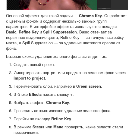
Основной эффект для такой задачи —
Chroma Key
. Он работает
с цветным фоном и содержит несколько важных групп
параметров. В интерфейсе эффекта используются вкладки
Basic
,
Refine Key
и
Spill Suppression
. Basic отвечает за
первичное выделение цвета, Refine Key — за точную настройку
матта, а Spill Suppression — за удаление цветового ореола от
фона.
Базовая схема удаления зеленого фона выглядит так:
Создать новый проект.
Импортировать портрет или предмет на зеленом фоне через
Import to project
.
Переименовать слой, например в
Green screen
.
В блоке
Effects
нажать кнопку
+
.
Выбрать эффект
Chroma Key
.
Проверить автоматическое удаление зеленого фона.
Перейти во вкладку
Refine Key
.
В режиме
Status
или
Matte
проверить, какие области стали
прозрачными.