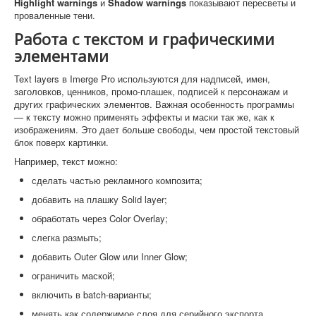
Highlight warnings
и
Shadow warnings
показывают пересветы и
проваленные тени.
Работа с текстом и графическими
элементами
Text layers в Imerge Pro используются для надписей, имен,
заголовков, ценников, промо-плашек, подписей к персонажам и
других графических элементов. Важная особенность программы
— к тексту можно применять эффекты и маски так же, как к
изображениям. Это дает больше свободы, чем простой текстовый
блок поверх картинки.
Например, текст можно:
сделать частью рекламного композита;
добавить на плашку Solid layer;
обработать через Color Overlay;
слегка размыть;
добавить Outer Glow или Inner Glow;
ограничить маской;
включить в batch-варианты;
менять как содержимое слоя для серийного экспорта.