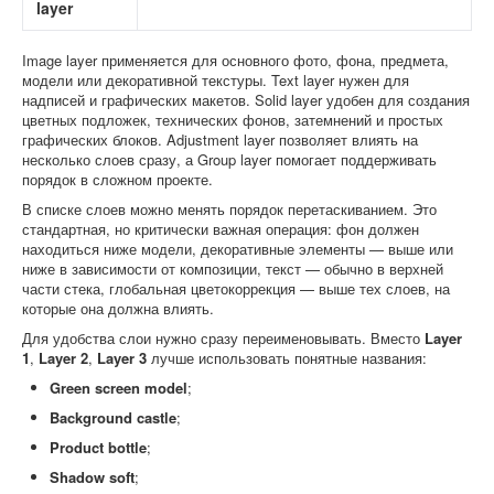
layer
Image layer применяется для основного фото, фона, предмета,
модели или декоративной текстуры. Text layer нужен для
надписей и графических макетов. Solid layer удобен для создания
цветных подложек, технических фонов, затемнений и простых
графических блоков. Adjustment layer позволяет влиять на
несколько слоев сразу, а Group layer помогает поддерживать
порядок в сложном проекте.
В списке слоев можно менять порядок перетаскиванием. Это
стандартная, но критически важная операция: фон должен
находиться ниже модели, декоративные элементы — выше или
ниже в зависимости от композиции, текст — обычно в верхней
части стека, глобальная цветокоррекция — выше тех слоев, на
которые она должна влиять.
Для удобства слои нужно сразу переименовывать. Вместо
Layer
1
,
Layer 2
,
Layer 3
лучше использовать понятные названия:
Green screen model
;
Background castle
;
Product bottle
;
Shadow soft
;