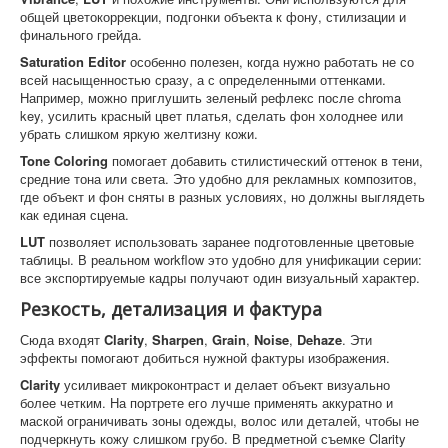
общей цветокоррекции, подгонки объекта к фону, стилизации и
финального грейда.
Saturation Editor
особенно полезен, когда нужно работать не со
всей насыщенностью сразу, а с определенными оттенками.
Например, можно приглушить зеленый рефлекс после chroma
key, усилить красный цвет платья, сделать фон холоднее или
убрать слишком яркую желтизну кожи.
Tone Coloring
помогает добавить стилистический оттенок в тени,
средние тона или света. Это удобно для рекламных композитов,
где объект и фон сняты в разных условиях, но должны выглядеть
как единая сцена.
LUT
позволяет использовать заранее подготовленные цветовые
таблицы. В реальном workflow это удобно для унификации серии:
все экспортируемые кадры получают один визуальный характер.
Резкость, детализация и фактура
Сюда входят
Clarity
,
Sharpen
,
Grain
,
Noise
,
Dehaze
. Эти
эффекты помогают добиться нужной фактуры изображения.
Clarity
усиливает микроконтраст и делает объект визуально
более четким. На портрете его лучше применять аккуратно и
маской ограничивать зоны одежды, волос или деталей, чтобы не
подчеркнуть кожу слишком грубо. В предметной съемке Clarity