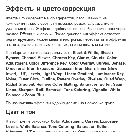
Эффекты и цветокоррекция
Imerge Pro содержит набор эффектов, рассчитанных на
композитинг, цвет, свет, стилизацию, резкость, размытие и
удаление фона. Эффекты добавляются к выбранному слою через
раздел
Effects
и кнопку
+
. После добавления эффект остается
редактируемым: можно менять настройки, переставлять эффекты
в стеке, включать и выключать их, ограничивать масками.
В наборе эффектов программы есть
Black & White
,
Bleach
Bypass
,
Channel Viewer
,
Chroma Key
,
Clarity
,
Clouds
,
Color
Adjustment
,
Color Difference Key
,
Color Overlay
,
Curves
,
Dehaze
,
Directional Blur
,
Exposure
,
Gaussian Blur
,
Grain
,
Inner Glow
,
Invert
,
LUT
,
Levels
,
Light Wrap
,
Linear Gradient
,
Luminance Key
,
Noise
,
Outer Glow
,
Outline
,
Pattern Overlay
,
Pixelate
,
Quad Warp
,
Radial Gradient
,
Remove Color Matting
,
Saturation Editor
,
Scan
Lines
,
Sharpen
,
Spill Removal
,
Tone Coloring
,
Vignette
,
White
Balance
и
Zoom Blur
.
По назначению эффекты удобно делить на несколько групп.
Цвет и тон
К этой группе относятся
Color Adjustment
,
Curves
,
Exposure
,
Levels
,
White Balance
,
Tone Coloring
,
Saturation Editor
,
Vibrance
,
LUT
и похожие инструменты. Они используются для