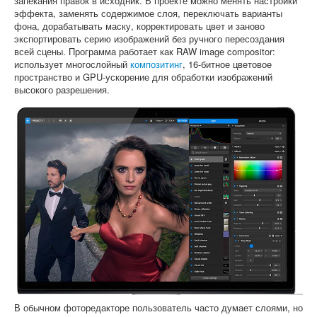
запекания правок в исходник. В проекте можно менять настройки
эффекта, заменять содержимое слоя, переключать варианты
фона, дорабатывать маску, корректировать цвет и заново
экспортировать серию изображений без ручного пересоздания
всей сцены. Программа работает как RAW image compositor:
использует многослойный
композитинг
, 16-битное цветовое
пространство и GPU-ускорение для обработки изображений
высокого разрешения.
В обычном фоторедакторе пользователь часто думает слоями, но