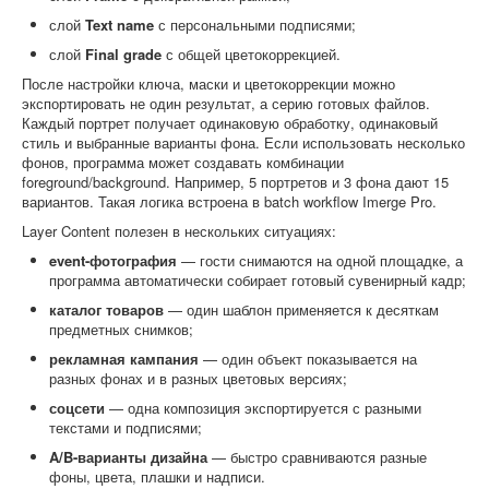
слой
Text name
с персональными подписями;
слой
Final grade
с общей цветокоррекцией.
После настройки ключа, маски и цветокоррекции можно
экспортировать не один результат, а серию готовых файлов.
Каждый портрет получает одинаковую обработку, одинаковый
стиль и выбранные варианты фона. Если использовать несколько
фонов, программа может создавать комбинации
foreground/background. Например, 5 портретов и 3 фона дают 15
вариантов. Такая логика встроена в batch workflow Imerge Pro.
Layer Content полезен в нескольких ситуациях:
event-фотография
— гости снимаются на одной площадке, а
программа автоматически собирает готовый сувенирный кадр;
каталог товаров
— один шаблон применяется к десяткам
предметных снимков;
рекламная кампания
— один объект показывается на
разных фонах и в разных цветовых версиях;
соцсети
— одна композиция экспортируется с разными
текстами и подписями;
A/B-варианты дизайна
— быстро сравниваются разные
фоны, цвета, плашки и надписи.