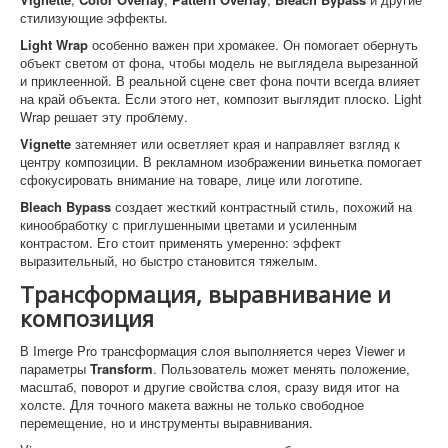
стилизующие эффекты.
Light Wrap
особенно важен при хромакее. Он помогает обернуть
объект светом от фона, чтобы модель не выглядела вырезанной
и приклеенной. В реальной сцене свет фона почти всегда влияет
на край объекта. Если этого нет, композит выглядит плоско. Light
Wrap решает эту проблему.
Vignette
затемняет или осветляет края и направляет взгляд к
центру композиции. В рекламном изображении виньетка помогает
сфокусировать внимание на товаре, лице или логотипе.
Bleach Bypass
создает жесткий контрастный стиль, похожий на
кинообработку с приглушенными цветами и усиленным
контрастом. Его стоит применять умеренно: эффект
выразительный, но быстро становится тяжелым.
Трансформация, выравнивание и
композиция
В Imerge Pro трансформация слоя выполняется через Viewer и
параметры
Transform
. Пользователь может менять положение,
масштаб, поворот и другие свойства слоя, сразу видя итог на
холсте. Для точного макета важны не только свободное
перемещение, но и инструменты выравнивания.