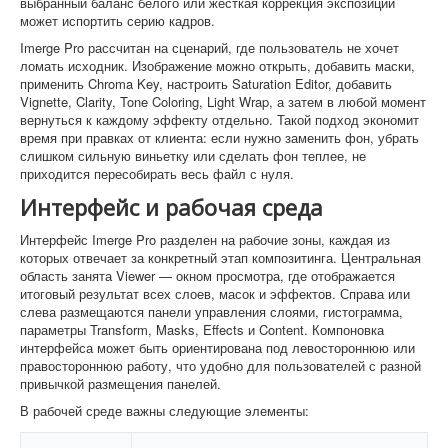
выбранный баланс белого или жесткая коррекция экспозиции
может испортить серию кадров.
Imerge Pro рассчитан на сценарий, где пользователь не хочет
ломать исходник. Изображение можно открыть, добавить маски,
применить Chroma Key, настроить Saturation Editor, добавить
Vignette, Clarity, Tone Coloring, Light Wrap, а затем в любой момент
вернуться к каждому эффекту отдельно. Такой подход экономит
время при правках от клиента: если нужно заменить фон, убрать
слишком сильную виньетку или сделать фон теплее, не
приходится пересобирать весь файл с нуля.
Интерфейс и рабочая среда
Интерфейс Imerge Pro разделен на рабочие зоны, каждая из
которых отвечает за конкретный этап композитинга. Центральная
область занята Viewer — окном просмотра, где отображается
итоговый результат всех слоев, масок и эффектов. Справа или
слева размещаются панели управления слоями, гистограмма,
параметры Transform, Masks, Effects и Content. Компоновка
интерфейса может быть ориентирована под левостороннюю или
правостороннюю работу, что удобно для пользователей с разной
привычкой размещения панелей.
В рабочей среде важны следующие элементы: