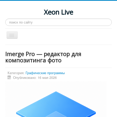
Xeon Live
Искать...
Toggle
Navigation
Главная
Imerge Pro — редактор для
LGA 2011-3
композитинга фото
LGA 2011
Категория:
Графические программы
Процессоры
Опубликовано: 16 мая 2026
Инструкции
Рейтинги
Конференция
Системные программы