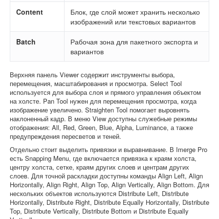
Content
Блок, где слой может хранить несколько
изображений или текстовых вариантов
Batch
Рабочая зона для пакетного экспорта и
вариантов
Верхняя панель Viewer содержит инструменты выбора,
перемещения, масштабирования и просмотра. Select Tool
используется для выбора слоя и прямого управления объектом
на холсте. Pan Tool нужен для перемещения просмотра, когда
изображение увеличено. Straighten Tool помогает выровнять
наклоненный кадр. В меню View доступны служебные режимы
отображения: All, Red, Green, Blue, Alpha, Luminance, а также
предупреждения пересветов и теней.
Отдельно стоит выделить привязки и выравнивание. В Imerge Pro
есть Snapping Menu, где включается привязка к краям холста,
центру холста, сетке, краям других слоев и центрам других
слоев. Для точной раскладки доступны команды Align Left, Align
Horizontally, Align Right, Align Top, Align Vertically, Align Bottom. Для
нескольких объектов используются Distribute Left, Distribute
Horizontally, Distribute Right, Distribute Equally Horizontally, Distribute
Top, Distribute Vertically, Distribute Bottom и Distribute Equally