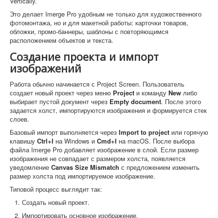
Vertically.
Это делает Imerge Pro удобным не только для художественного
фотомонтажа, но и для макетной работы: карточки товаров,
обложки, промо-баннеры, шаблоны с повторяющимся
расположением объектов и текста.
Создание проекта и импорт
изображений
Работа обычно начинается с Project Screen. Пользователь
создает новый проект через меню
Project
и команду
New
либо
выбирает пустой документ через
Empty document
. После этого
задается холст, импортируются изображения и формируется стек
слоев.
Базовый импорт выполняется через
Import to project
или горячую
клавишу
Ctrl+I
на Windows и
Cmd+I
на macOS. После выбора
файла Imerge Pro добавляет изображение в слой. Если размер
изображения не совпадает с размером холста, появляется
уведомление
Canvas Size Mismatch
с предложением изменить
размер холста под импортируемое изображение.
Типовой процесс выглядит так:
Создать новый проект.
Импортировать основное изображение.