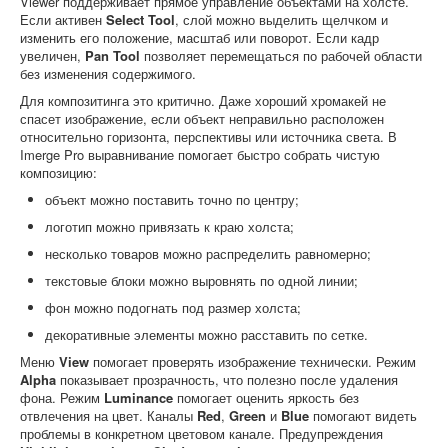
Viewer поддерживает прямое управление объектами на холсте.
Если активен
Select Tool
, слой можно выделить щелчком и
изменить его положение, масштаб или поворот. Если кадр
увеличен,
Pan Tool
позволяет перемещаться по рабочей области
без изменения содержимого.
Для композитинга это критично. Даже хороший хромакей не
спасет изображение, если объект неправильно расположен
относительно горизонта, перспективы или источника света. В
Imerge Pro выравнивание помогает быстро собрать чистую
композицию:
объект можно поставить точно по центру;
логотип можно привязать к краю холста;
несколько товаров можно распределить равномерно;
текстовые блоки можно выровнять по одной линии;
фон можно подогнать под размер холста;
декоративные элементы можно расставить по сетке.
Меню
View
помогает проверять изображение технически. Режим
Alpha
показывает прозрачность, что полезно после удаления
фона. Режим
Luminance
помогает оценить яркость без
отвлечения на цвет. Каналы
Red
,
Green
и
Blue
помогают видеть
проблемы в конкретном цветовом канале. Предупреждения