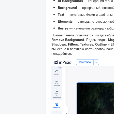
AI Backgrounds
— генерация фона 
Background
— прозрачный, цветной
Text
— текстовые блоки и шаблоны 
Elements
— стикеры, стоковые изо
Resize
— изменение размера изобр
Правая панель появляется, когда выбр
Remove Background
. Рядом видны
Mag
Shadows
,
Filters
,
Textures
,
Outline
и
Ef
вынесена в верхнюю часть правой панел
понадобятся.