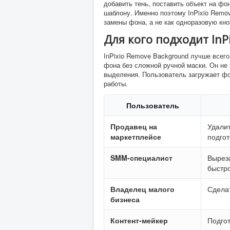
добавить тень, поставить объект на фо
шаблону. Именно поэтому InPixio Remo
замены фона, а не как одноразовую кно
Для кого подходит InP
InPixio Remove Background лучше всег
фона без сложной ручной маски. Он не 
выделения. Пользователь загружает фо
работы.
Пользователь
Продавец на
Удалит
маркетплейсе
подгот
SMM-специалист
Выреза
быстро
Владелец малого
Сдела
бизнеса
Контент-мейкер
Подгот