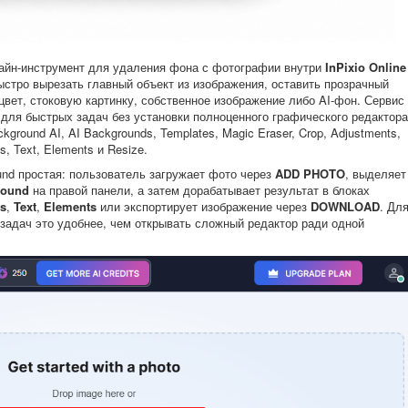
айн-инструмент для удаления фона с фотографии внутри
InPixio Online
ыстро вырезать главный объект из изображения, оставить прозрачный
вет, стоковую картинку, собственное изображение либо AI-фон. Сервис
 для быстрых задач без установки полноценного графического редактора
round AI, AI Backgrounds, Templates, Magic Eraser, Crop, Adjustments,
ts, Text, Elements и Resize.
und простая: пользователь загружает фото через
ADD PHOTO
, выделяет
round
на правой панели, а затем дорабатывает результат в блоках
s
,
Text
,
Elements
или экспортирует изображение через
DOWNLOAD
. Дл
задач это удобнее, чем открывать сложный редактор ради одной