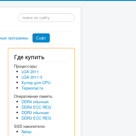
Искать...
ные программы
Софт
Где купить
Процессоры:
LGA 2011
LGA 2011-3
Кулер для CPU
Термопаста
Оперативная память:
DDR4 обычная
DDR4 ECC REG
DDR3 обычная
DDR3 ECC REG
SSD накопители:
Netac