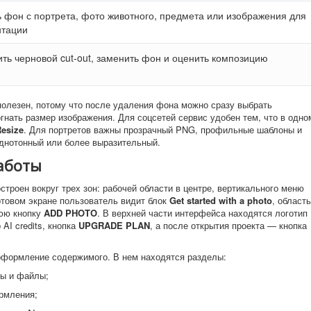
 фон с портрета, фото животного, предмета или изображения для
нтации
ть черновой cut-out, заменить фон и оценить композицию
 полезен, потому что после удаления фона можно сразу выбрать
гнать размер изображения. Для соцсетей сервис удобен тем, что в одно
esize
. Для портретов важны прозрачный PNG, профильные шаблоны и
днотонный или более выразительный.
аботы
построен вокруг трех зон: рабочей области в центре, вертикального меню
ртовом экране пользователь видит блок
Get started with a photo
, область
нюю кнопку
ADD PHOTO
. В верхней части интерфейса находятся логотип
 AI credits, кнопка
UPGRADE PLAN
, а после открытия проекта — кнопка
оформление содержимого. В нем находятся разделы:
ы и файлы;
рмления;