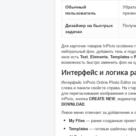
Обычный
Убрать
пользователь
презе
Дизайнер на быстрых
Получи
задачах
Для карточек товаров InPixio особенно
нейтральный фон, добавить тень и подо
окне есть
Text
,
Elements
,
Templates
и
R
возможность быстро заменить фон на о
Интерфейс и логика р
Интерфейс InPixio Online Photo Editor 
слева и панели свойств справа. На ста
для перетаскивания изображения и си
inPixio, кнопка
CREATE NEW
, индикатор
DOWNLOAD
.
Левое меню отвечает за добавление и 
My Files
— ранее созданные проект
Templates
— готовые шаблоны офо