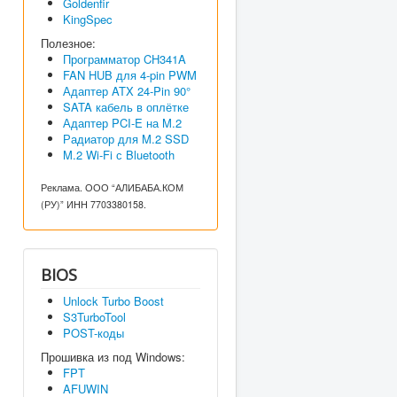
Goldenfir
KingSpec
Полезное:
Программатор CH341A
FAN HUB для 4-pin PWM
Адаптер ATX 24-Pin 90°
SATA кабель в оплётке
Адаптер PCI-E на M.2
Радиатор для M.2 SSD
M.2 Wi-Fi с Bluetooth
Реклама. ООО “АЛИБАБА.КОМ
(РУ)” ИНН 7703380158.
BIOS
Unlock Turbo Boost
S3TurboTool
POST-коды
Прошивка из под Windows:
FPT
AFUWIN