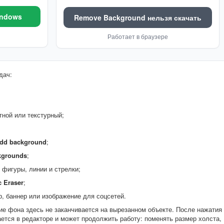
indows
Remove Background нельзя скачать
Работает в браузере
дач:
тной или текстурный;
dd background
;
kgrounds
;
 фигуры, линии и стрелки;
 Eraser
;
р, баннер или изображение для соцсетей.
е фона здесь не заканчивается на вырезанном объекте. После нажатия
ется в редакторе и может продолжить работу: поменять размер холста,