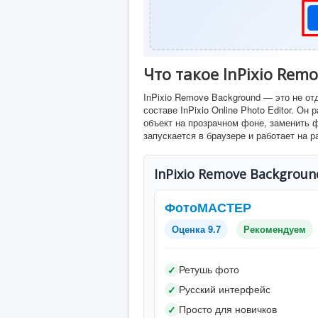
Что такое InPixio Rem
InPixio Remove Background — это не о
составе InPixio Online Photo Editor. О
объект на прозрачном фоне, заменить ф
запускается в браузере и работает на 
InPixio Remove Backgroun
ФотоМАСТЕР
Оценка 9.7
Рекомендуем
Ретушь фото
✓
Русский интерфейс
✓
Просто для новичков
✓