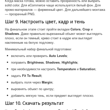
Когда маска готова, можно оставить прозрачность или выбрать
solid color. Для eCommerce чаще используется белый фон. Для
промо-материалов — фирменный цвет. Для дальнейшего монтажа
— прозрачный PNG.
Шаг 9. Настроить цвет, кадр и тень
На финальном этапе стоит пройти вкладки
Colors
,
Crop
и
Shadows
. Даже правильно вырезанный объект может выглядеть
плохо, если он темный, криво стоит в кадре или выглядит
наклеенным на белую подложку.
Минимальный набор финальной подготовки:
включить или проверить
Auto Levels
;
поправить
Brightness
,
Shadows
,
Highlights
;
при необходимости настроить
Temperature
и
Saturation
;
задать
Fit To Result
;
выбрать поля через
Margin
;
выровнять объект по центру;
добавить мягкую тень, если предмет выглядит плоско.
Шаг 10. Скачать результат