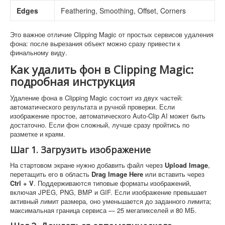
Edges
Feathering, Smoothing, Offset, Corners
Это важное отличие Clipping Magic от простых сервисов удаления
фона: после вырезания объект можно сразу привести к
финальному виду.
Как удалить фон в Clipping Magic:
подробная инструкция
Удаление фона в Clipping Magic состоит из двух частей:
автоматического результата и ручной проверки. Если
изображение простое, автоматического Auto-Clip AI может быть
достаточно. Если фон сложный, лучше сразу пройтись по
разметке и краям.
Шаг 1. Загрузить изображение
На стартовом экране нужно добавить файл через
Upload Image
,
перетащить его в область
Drag Image Here
или вставить через
Ctrl + V
. Поддерживаются типовые форматы изображений,
включая JPEG, PNG, BMP и GIF. Если изображение превышает
активный лимит размера, оно уменьшается до заданного лимита;
максимальная граница сервиса — 25 мегапикселей и 80 МБ.