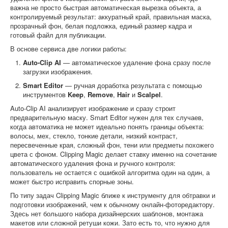
важна не просто быстрая автоматическая вырезка объекта, а
контролируемый результат: аккуратный край, правильная маска,
прозрачный фон, белая подложка, единый размер кадра и
готовый файл для публикации.
В основе сервиса две логики работы:
Auto-Clip AI
— автоматическое удаление фона сразу после
загрузки изображения.
Smart Editor
— ручная доработка результата с помощью
инструментов
Keep
,
Remove
,
Hair
и
Scalpel
.
Auto-Clip AI анализирует изображение и сразу строит
предварительную маску. Smart Editor нужен для тех случаев,
когда автоматика не может идеально понять границы объекта:
волосы, мех, стекло, тонкие детали, низкий контраст,
пересвеченные края, сложный фон, тени или предметы похожего
цвета с фоном. Clipping Magic делает ставку именно на сочетание
автоматического удаления фона и ручного контроля:
пользователь не остается с ошибкой алгоритма один на один, а
может быстро исправить спорные зоны.
По типу задач Clipping Magic ближе к инструменту для обтравки и
подготовки изображений, чем к обычному онлайн-фоторедактору.
Здесь нет большого набора дизайнерских шаблонов, монтажа
макетов или сложной ретуши кожи. Зато есть то, что нужно для