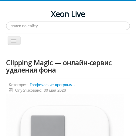
Xeon Live
Искать...
Toggle
Navigation
Главная
Clipping Magic — онлайн-сервис
LGA 2011-3
удаления фона
LGA 2011
Категория:
Графические программы
Процессоры
Опубликовано: 30 мая 2026
Инструкции
Рейтинги
Конференция
Системные программы