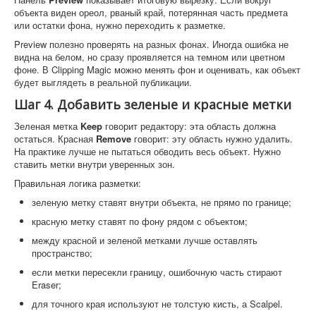
объекта виден ореол, рваный край, потерянная часть предмета
или остатки фона, нужно переходить к разметке.
Preview полезно проверять на разных фонах. Иногда ошибка не
видна на белом, но сразу проявляется на темном или цветном
фоне. В Clipping Magic можно менять фон и оценивать, как объект
будет выглядеть в реальной публикации.
Шаг 4. Добавить зеленые и красные метки
Зеленая метка
Keep
говорит редактору: эта область должна
остаться. Красная
Remove
говорит: эту область нужно удалить.
На практике лучше не пытаться обводить весь объект. Нужно
ставить метки внутри уверенных зон.
Правильная логика разметки:
зеленую метку ставят внутри объекта, не прямо по границе;
красную метку ставят по фону рядом с объектом;
между красной и зеленой метками лучше оставлять
пространство;
если метки пересекли границу, ошибочную часть стирают
Eraser;
для точного края используют не толстую кисть, а Scalpel.