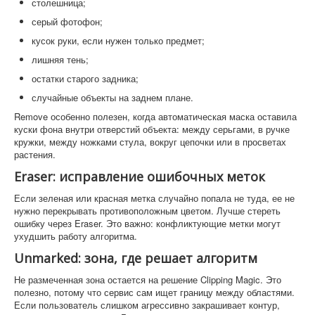
столешница;
серый фотофон;
кусок руки, если нужен только предмет;
лишняя тень;
остатки старого задника;
случайные объекты на заднем плане.
Remove особенно полезен, когда автоматическая маска оставила
куски фона внутри отверстий объекта: между серьгами, в ручке
кружки, между ножками стула, вокруг цепочки или в просветах
растения.
Eraser: исправление ошибочных меток
Если зеленая или красная метка случайно попала не туда, ее не
нужно перекрывать противоположным цветом. Лучше стереть
ошибку через Eraser. Это важно: конфликтующие метки могут
ухудшить работу алгоритма.
Unmarked: зона, где решает алгоритм
Не размеченная зона остается на решение Clipping Magic. Это
полезно, потому что сервис сам ищет границу между областями.
Если пользователь слишком агрессивно закрашивает контур,