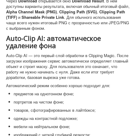
Через
Download
открывается окно
Download Result
. В нем
доступны варианты результата, включая обычный итоговый файл,
Alpha Channel Mask (PNG)
,
Clipping Path (SVG)
,
Clipping Path
(TIFF)
и
Shareable Private Link
. Для обычного использования
чаще всего нужен итоговый PNG с прозрачностью или JPEG/PNG
с выбранным фоном.
Auto-Clip AI: автоматическое
удаление фона
Auto-Clip AI — это первый слой обработки в Clipping Magic. После
загрузки изображения сервис автоматически определяет главный
объект и строит маску. Для пользователя это означает, что
работу не нужно начинать с нуля. Даже если итог требует
доработки, базовая вырезка уже готова.
Автоматический режим особенно хорошо подходит для:
предметов на однотонном фоне;
портретов на чистом фоне;
товаров, сфотографированных в лайтбоксе;
одежды на контрастной подложке;
мебели на нейтральном фоне;
изображений с четкой глубиной резкости;