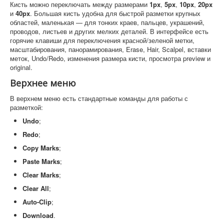
Кисть можно переключать между размерами
1px
,
5px
,
10px
,
20px
и
40px
. Большая кисть удобна для быстрой разметки крупных
областей, маленькая — для тонких краев, пальцев, украшений,
проводов, листьев и других мелких деталей. В интерфейсе есть
горячие клавиши для переключения красной/зеленой метки,
масштабирования, панорамирования, Erase, Hair, Scalpel, вставки
меток, Undo/Redo, изменения размера кисти, просмотра preview и
original.
Верхнее меню
В верхнем меню есть стандартные команды для работы с
разметкой:
Undo
;
Redo
;
Copy Marks
;
Paste Marks
;
Clear Marks
;
Clear All
;
Auto-Clip
;
Download
.