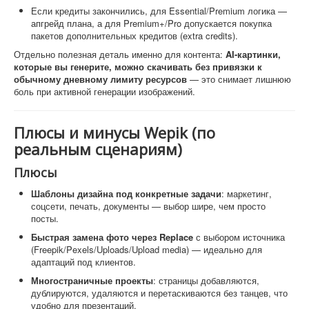
Если кредиты закончились, для Essential/Premium логика —
апгрейд плана, а для Premium+/Pro допускается покупка
пакетов дополнительных кредитов (extra credits).
Отдельно полезная деталь именно для контента:
AI-картинки,
которые вы генерите, можно скачивать без привязки к
обычному дневному лимиту ресурсов
— это снимает лишнюю
боль при активной генерации изображений.
Плюсы и минусы Wepik (по
реальным сценариям)
Плюсы
Шаблоны дизайна под конкретные задачи
: маркетинг,
соцсети, печать, документы — выбор шире, чем просто
посты.
Быстрая замена фото через Replace
с выбором источника
(Freepik/Pexels/Uploads/Upload media) — идеально для
адаптаций под клиентов.
Многостраничные проекты
: страницы добавляются,
дублируются, удаляются и перетаскиваются без танцев, что
удобно для презентаций.