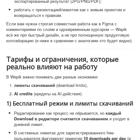
экспортированный результат (JPG/PNG/PDF);
работать с презентацией/макетом как с живым проектом и
возвращаться к правкам.
Если вам нужна строгая совместная работа как в Figma с
комментариями по слоям и одновременным курсором — Wepik
всё же про быстрый дизайн, а не про полноценную продуктовую
коллаборацию (и ниже в сравнении с аналогами это будет видно).
Тарифы и ограничения, которые
реально влияют на работу
В Wepik важно понимать две разные экономики:
лимиты скачиваний
(download limits),
AI credits
(кредиты на AI-действия).
1) Бесплатный режим и лимиты скачиваний
Редактирование как процесс не обрывается, но
каждый
Download в редакторе считается скачиванием
и уходит в
дневной лимит.
В системных лимитах для зарегистрированного free-
пользователя фигурирует ориентир
10 downloads per day
(и