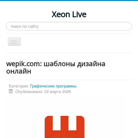
Xeon Live
Искать...
Toggle
Navigation
Главная
wepik.com: шаблоны дизайна
LGA 2011-3
онлайн
LGA 2011
Категория:
Графические программы
Процессоры
Опубликовано: 02 марта 2026
Инструкции
Рейтинги
Конференция
Системные программы