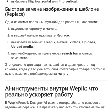
выбираете
Flip horizontal
или
Flip vertical
.
Быстрая замена изображения в шаблоне
(Replace)
Одна из самых полезных функций для работы с шаблонами:
выделяете картинку в макете,
в верхней панели нажимаете
Replace
,
выбираете источник:
Freepik
,
Pexels
,
Videos
,
Uploads
,
Upload media
,
при необходимости ищете через
search bar
и кликом
заменяете.
Это идеально для задач взять шаблон и адаптировать под
клиента, когда у вас уже есть своя фотография товара/логотип и
нужно заменить плейсхолдеры за минуту.
AI-инструменты внутри Wepik: что
реально ускоряет работу
В Wepik/Freepik Designer AI вшит в интерфейс, а не вынесен в
отдельные сервисы. На практике у вас есть три ключевые точки: