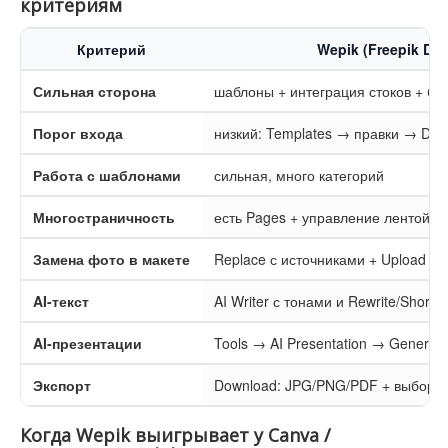
критериям
Критерий
Wepik (Freepik Des
Сильная сторона
шаблоны + интеграция стоков + бы
Порог входа
низкий: Templates → правки → Dow
Работа с шаблонами
сильная, много категорий
Многостраничность
есть Pages + управление лентой
Замена фото в макете
Replace с источниками + Upload me
AI-текст
AI Writer с тонами и Rewrite/Shorte
AI-презентации
Tools → AI Presentation → Generat
Экспорт
Download: JPG/PNG/PDF + выбор с
Когда Wepik выигрывает у Canva /