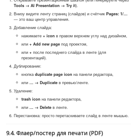
Tools → AI Presentation → Try it
).
Внизу видите ленту страниц (слайдов) и счётчик
Pages: 1/…
— это ваш центр управления.
Добавление слайда:
нажимаете
+ icon
в правом верхнем углу над дизайном,
или
+ Add new page
под проектом,
или
+
после последнего слайда в ленте (для
презентаций).
Дублирование:
кнопка
duplicate page icon
на панели редактора,
или
… → Duplicate
в превью/ленте.
Удаление:
trash icon
на панели редактора,
или
… → Delete
в ленте.
Перестановка: просто перетаскиваете слайд в ленте мышью.
9.4. Флаер/постер для печати (PDF)