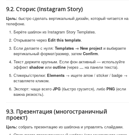
9.2. Сторис (Instagram Story)
Цель:
быстро сделать вертикальный дизайн, который читается на
телефоне.
Берёте шаблон из Instagram Story Templates.
Открываете через
Edit this template
.
Если делаете с нуля:
Templates → New project
и выбираете
вертикальный формат/размер, затем
Confirm
.
Текст держите крупным. Если фон активный — используйте
эффект
shadow
или
outline
(через
…
на панели текста).
Стикеры/стрелки:
Elements
→ ищете arrow / sticker / badge →
вставляете кликом.
Экспорт: чаще всего
JPG
(быстро грузится), либо
PNG
(если
важна резкость).
9.3. Презентация (многостраничный
проект)
Цель:
собрать презентацию из шаблона и управлять слайдами.
Открываете презентационный шаблон (или генерируете через