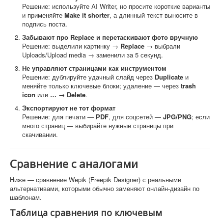
Решение: используйте AI Writer, но просите короткие варианты
и применяйте
Make it shorter
, а длинный текст выносите в
подпись поста.
Забывают про Replace и перетаскивают фото вручную
Решение: выделили картинку →
Replace
→ выбрали
Uploads/Upload media → заменили за 5 секунд.
Не управляют страницами как инструментом
Решение: дублируйте удачный слайд через
Duplicate
и
меняйте только ключевые блоки; удаление — через
trash
icon
или
… → Delete
.
Экспортируют не тот формат
Решение: для печати —
PDF
, для соцсетей —
JPG/PNG
; если
много страниц — выбирайте нужные страницы при
скачивании.
Сравнение с аналогами
Ниже — сравнение Wepik (Freepik Designer) с реальными
альтернативами, которыми обычно заменяют онлайн-дизайн по
шаблонам.
Таблица сравнения по ключевым