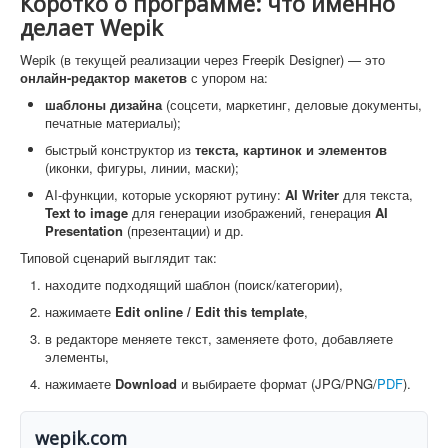
Коротко о программе: что именно
делает Wepik
Wepik (в текущей реализации через Freepik Designer) — это
онлайн-редактор макетов
с упором на:
шаблоны дизайна
(соцсети, маркетинг, деловые документы,
печатные материалы);
быстрый конструктор из
текста, картинок и элементов
(иконки, фигуры, линии, маски);
AI-функции, которые ускоряют рутину:
AI Writer
для текста,
Text to image
для генерации изображений, генерация
AI
Presentation
(презентации) и др.
Типовой сценарий выглядит так:
находите подходящий шаблон (поиск/категории),
нажимаете
Edit online / Edit this template
,
в редакторе меняете текст, заменяете фото, добавляете
элементы,
нажимаете
Download
и выбираете формат (JPG/PNG/
PDF
).
wepik.com