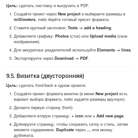
Цель:
сделать листовку и выгрузить в PDF.
Создаёте проект через
New project
и выбираете размеры в
millimeters
, либо берёте готовый пресет формата.
Ставите крупный заголовок:
Texts → add a heading
.
Добавляете графику:
Photos
(сток) или
Upload media
(свои
изображения).
Для аккуратных разделителей используйте
Elements → lines
.
Экспортируете через
Download → PDF
.
9.5. Визитка (двусторонняя)
Цель:
сделать front/back в одном проекте.
Создаёте проект формата визитки (в меню
New project
есть
вариант выбора формата, либо задаёте размеры вручную).
Делаете первую сторону (front).
Добавляете вторую страницу:
+ icon
или
+ Add new page
.
Дублируете страницу, чтобы сохранить сетку и стиль, затем
меняете содержимое:
Duplicate
через
…
или иконку
дубликата.