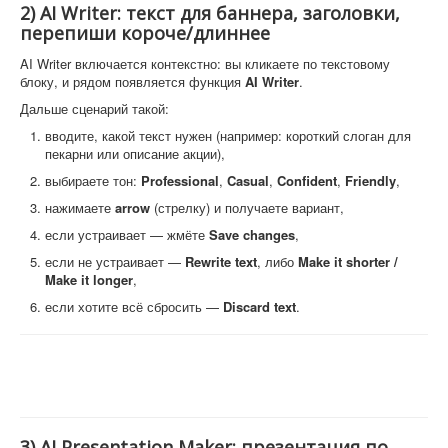
2) AI Writer: текст для баннера, заголовки,
перепиши короче/длиннее
AI Writer включается контекстно: вы кликаете по текстовому
блоку, и рядом появляется функция
AI Writer
.
Дальше сценарий такой:
вводите, какой текст нужен (например: короткий слоган для
пекарни или описание акции),
выбираете тон:
Professional
,
Casual
,
Confident
,
Friendly
,
нажимаете
arrow
(стрелку) и получаете вариант,
если устраивает — жмёте
Save changes
,
если не устраивает —
Rewrite text
, либо
Make it shorter /
Make it longer
,
если хотите всё сбросить —
Discard text
.
3) AI Presentation Maker: презентация по