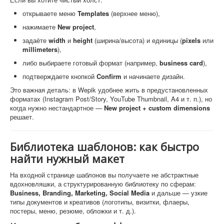
открываете меню
Templates
(верхнее меню),
нажимаете
New project
,
задаёте
width
и
height
(ширина/высота) и единицы (
pixels
или
millimeters
),
либо выбираете готовый формат (например,
business card
),
подтверждаете кнопкой
Confirm
и начинаете дизайн.
Это важная деталь: в Wepik удобнее жить в предустановленных
форматах (Instagram Post/Story, YouTube Thumbnail, A4 и т. п.), но
когда нужно нестандартное —
New project + custom dimensions
решает.
Библиотека шаблонов: как быстро
найти нужный макет
На входной странице шаблонов вы получаете не абстрактные
вдохновляшки, а структурированную библиотеку по сферам:
Business, Branding, Marketing, Social Media
и дальше — узкие
типы документов и креативов (логотипы, визитки, флаеры,
постеры, меню, резюме, обложки и т. д.).