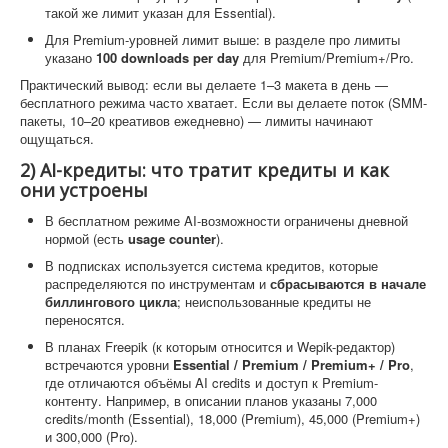
такой же лимит указан для Essential).
Для Premium-уровней лимит выше: в разделе про лимиты
указано
100 downloads per day
для Premium/Premium+/Pro.
Практический вывод: если вы делаете 1–3 макета в день —
бесплатного режима часто хватает. Если вы делаете поток (SMM-
пакеты, 10–20 креативов ежедневно) — лимиты начинают
ощущаться.
2) AI-кредиты: что тратит кредиты и как
они устроены
В бесплатном режиме AI-возможности ограничены дневной
нормой (есть
usage counter
).
В подписках используется система кредитов, которые
распределяются по инструментам и
сбрасываются в начале
биллингового цикла
; неиспользованные кредиты не
переносятся.
В планах Freepik (к которым относится и Wepik-редактор)
встречаются уровни
Essential / Premium / Premium+ / Pro
,
где отличаются объёмы AI credits и доступ к Premium-
контенту. Например, в описании планов указаны 7,000
credits/month (Essential), 18,000 (Premium), 45,000 (Premium+)
и 300,000 (Pro).