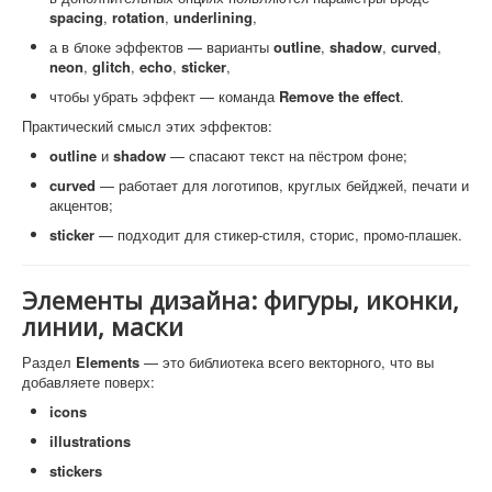
spacing
,
rotation
,
underlining
,
а в блоке эффектов — варианты
outline
,
shadow
,
curved
,
neon
,
glitch
,
echo
,
sticker
,
чтобы убрать эффект — команда
Remove the effect
.
Практический смысл этих эффектов:
outline
и
shadow
— спасают текст на пёстром фоне;
curved
— работает для логотипов, круглых бейджей, печати и
акцентов;
sticker
— подходит для стикер-стиля, сторис, промо-плашек.
Элементы дизайна: фигуры, иконки,
линии, маски
Раздел
Elements
— это библиотека всего векторного, что вы
добавляете поверх:
icons
illustrations
stickers