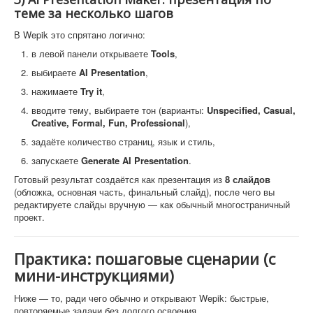
теме за несколько шагов
В Wepik это спрятано логично:
в левой панели открываете
Tools
,
выбираете
AI Presentation
,
нажимаете
Try it
,
вводите тему, выбираете тон (варианты:
Unspecified, Casual,
Creative, Formal, Fun, Professional
),
задаёте количество страниц, язык и стиль,
запускаете
Generate AI Presentation
.
Готовый результат создаётся как презентация из
8 слайдов
(обложка, основная часть, финальный слайд), после чего вы
редактируете слайды вручную — как обычный многостраничный
проект.
Практика: пошаговые сценарии (с
мини-инструкциями)
Ниже — то, ради чего обычно и открывают Wepik: быстрые,
повторяемые задачи без долгого освоения.