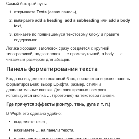
Самый быстрый путь:
открываете
Texts
(левая панель),
выбираете
add a heading
,
add a subheading
или
add a body
text
,
кликаете по появившемуся текстовому блоку и правите
содержимое.
Логика хорошая: заголовок сразу создаётся с крупной
типографикой, подзаголовок — с промежуточной, а body — с
читаемым размером для абзацев.
Панель форматирования текста
Когда вы выделяете текстовый блок, появляется верхняя панель
форматирования: выбор шрифта, размер, стили и
дополнительные кнопки. Для расширенных настроек
используется кнопка
…
(троеточие) на текстовой панели.
Где прячутся эффекты (контур, тень, дуга и т. п.)
В Wepik это сделано удобно:
выделяете текст,
нажимаете
…
на панели текста,
в дополнительных опциях появляются параметры вроде