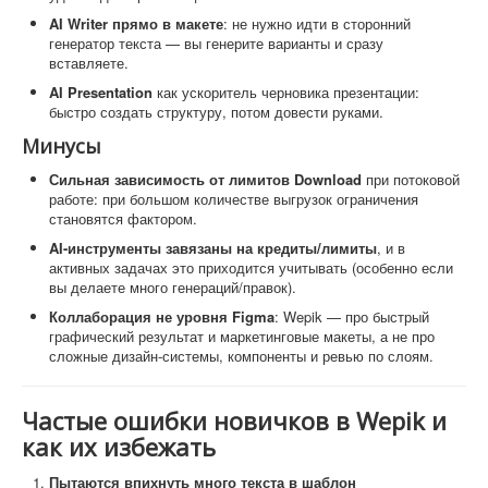
AI Writer прямо в макете
: не нужно идти в сторонний
генератор текста — вы генерите варианты и сразу
вставляете.
AI Presentation
как ускоритель черновика презентации:
быстро создать структуру, потом довести руками.
Минусы
Сильная зависимость от лимитов Download
при потоковой
работе: при большом количестве выгрузок ограничения
становятся фактором.
AI-инструменты завязаны на кредиты/лимиты
, и в
активных задачах это приходится учитывать (особенно если
вы делаете много генераций/правок).
Коллаборация не уровня Figma
: Wepik — про быстрый
графический результат и маркетинговые макеты, а не про
сложные дизайн-системы, компоненты и ревью по слоям.
Частые ошибки новичков в Wepik и
как их избежать
Пытаются впихнуть много текста в шаблон