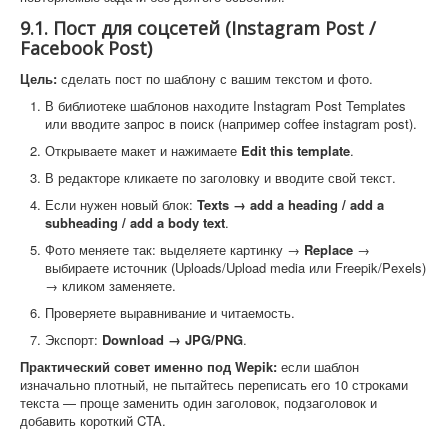
9.1. Пост для соцсетей (Instagram Post /
Facebook Post)
Цель:
сделать пост по шаблону с вашим текстом и фото.
В библиотеке шаблонов находите Instagram Post Templates
или вводите запрос в поиск (например coffee instagram post).
Открываете макет и нажимаете
Edit this template
.
В редакторе кликаете по заголовку и вводите свой текст.
Если нужен новый блок:
Texts → add a heading / add a
subheading / add a body text
.
Фото меняете так: выделяете картинку →
Replace
→
выбираете источник (Uploads/Upload media или Freepik/Pexels)
→ кликом заменяете.
Проверяете выравнивание и читаемость.
Экспорт:
Download → JPG/PNG
.
Практический совет именно под Wepik:
если шаблон
изначально плотный, не пытайтесь переписать его 10 строками
текста — проще заменить один заголовок, подзаголовок и
добавить короткий CTA.