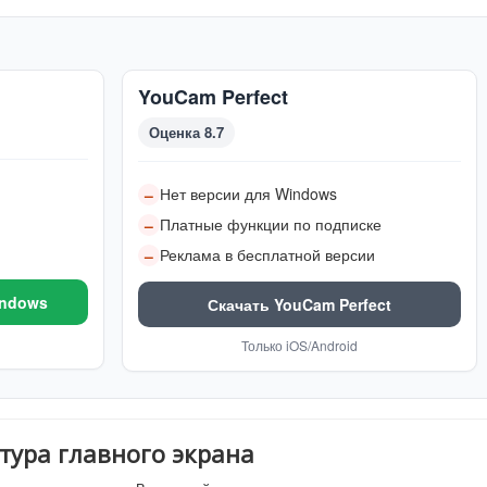
YouCam Perfect
Оценка 8.7
Нет версии для Windows
–
Платные функции по подписке
–
Реклама в бесплатной версии
–
indows
Скачать YouCam Perfect
Только iOS/Android
тура главного экрана