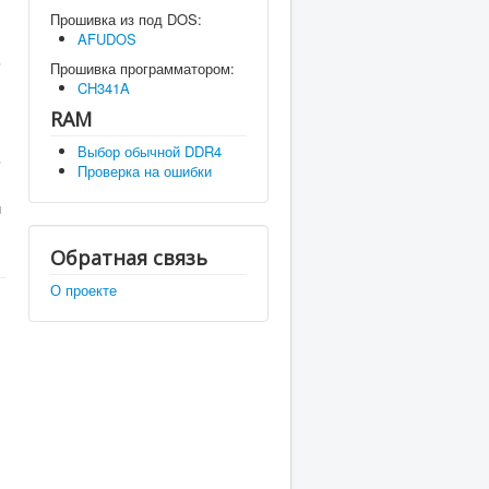
Прошивка из под DOS:
AFUDOS
ь
Прошивка программатором:
CH341A
RAM
Выбор обычной DDR4
ь
Проверка на ошибки
й
Обратная связь
О проекте