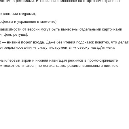
лстом, а режимами. В типичной компоновке на стартовом экране вы
е снятыми кадрами),
ффекты и украшение в моменте),
 зависимости от версии могут быть вынесены отдельными карточками
и, фон, ретушь).
ct —
низкий порог входа
. Даже без чтения подсказок понятно, что делат
н редактирования → снизу инструменты → сверху назад/отмена/
вный/первый экран и нижняя навигация режимов в промо-скриншоте
ок может отличаться, но логика та же: режимы вынесены в нижнюю