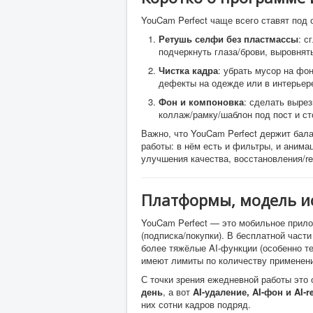
YouCam Perfect чаще всего ставят под о
Ретушь селфи без пластмассы
: с
подчеркнуть глаза/брови, выровнять
Чистка кадра
: убрать мусор на фо
дефекты на одежде или в интерьер
Фон и компоновка
: сделать вырез
коллаж/рамку/шаблон под пост и ст
Важно, что YouCam Perfect держит ба
работы: в нём есть и фильтры, и анима
улучшения качества, восстановления/re
Платформы, модель и
YouCam Perfect — это мобильное прил
(подписка/покупки). В бесплатной част
более тяжёлые AI-функции (особенно те
имеют лимиты по количеству применен
С точки зрения ежедневной работы это
день
, а вот
AI-удаление, AI-фон и AI-r
них сотни кадров подряд.