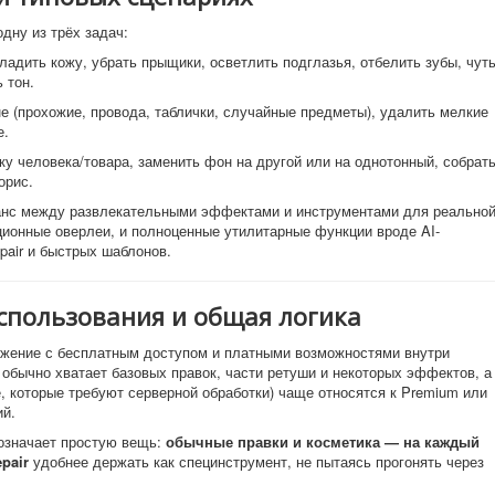
дну из трёх задач:
гладить кожу, убрать прыщики, осветлить подглазья, отбелить зубы, чут
 тон.
не (прохожие, провода, таблички, случайные предметы), удалить мелкие
е.
ку человека/товара, заменить фон на другой или на однотонный, собрат
орис.
ланс между развлекательными эффектами и инструментами для реально
ционные оверлеи, и полноценные утилитарные функции вроде AI-
pair и быстрых шаблонов.
спользования и общая логика
ожение с бесплатным доступом и платными возможностями внутри
и обычно хватает базовых правок, части ретуши и некоторых эффектов, а
, которые требуют серверной обработки) чаще относятся к Premium или
ий.
 означает простую вещь:
обычные правки и косметика — на каждый
epair
удобнее держать как специнструмент, не пытаясь прогонять через