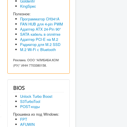
Goldenfir
KingSpec
Полезное:
Программатор CH341A
FAN HUB для 4-pin PWM
Адаптер ATX 24-Pin 90°
SATA кабель в оплётке
Адаптер PCI-E на M.2
Радиатор для M.2 SSD
M.2 Wi-Fi с Bluetooth
Реклама. ООО “АЛИБАБА.КОМ
(РУ)” ИНН 7703380158.
BIOS
Unlock Turbo Boost
S3TurboTool
POST-коды
Прошивка из под Windows:
FPT
AFUWIN