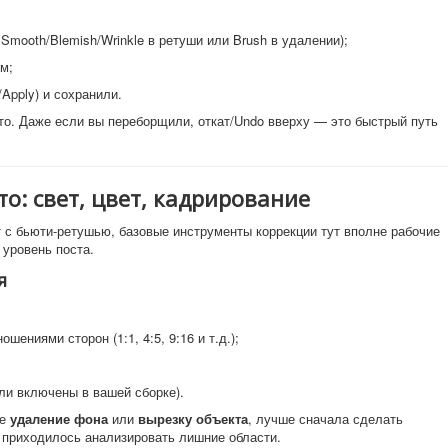
Smooth/Blemish/Wrinkle в ретуши или Brush в удалении);
м;
Apply) и сохранили.
то. Даже если вы переборщили, откат/Undo вверху — это быстрый путь
о: свет, цвет, кадрирование
 с бьюти-ретушью, базовые инструменты коррекции тут вполне рабочие
 уровень поста.
я
шениями сторон (1:1, 4:5, 9:16 и т.д.);
ли включены в вашей сборке).
те
удаление фона
или
вырезку объекта
, лучше сначала сделать
е приходилось анализировать лишние области.