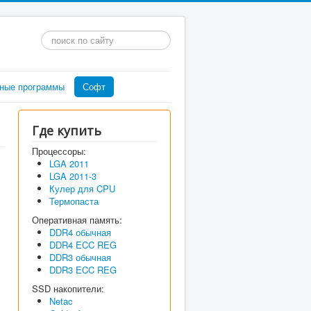
Искать...
ные программы
Софт
Где купить
Процессоры:
LGA 2011
LGA 2011-3
Кулер для CPU
Термопаста
Оперативная память:
DDR4 обычная
DDR4 ECC REG
DDR3 обычная
DDR3 ECC REG
SSD накопители:
Netac