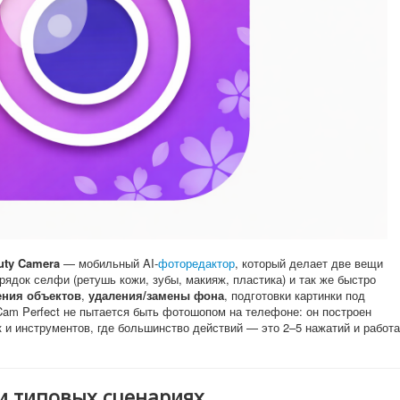
auty Camera
— мобильный AI-
фоторедактор
, который делает две вещи
рядок селфи (ретушь кожи, зубы, макияж, пластика) и так же быстро
ения объектов
,
удаления/замены фона
, подготовки картинки под
Cam Perfect не пытается быть фотошопом на телефоне: он построен
 и инструментов, где большинство действий — это 2–5 нажатий и работа
и типовых сценариях