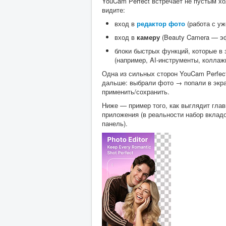
YouCam Perfect встречает не пустым хо
видите:
вход в
редактор фото
(работа с уж
вход в
камеру
(Beauty Camera — э
блоки быстрых функций, которые в
(например, AI-инструменты, коллаж
Одна из сильных сторон YouCam Perfe
дальше: выбрали фото → попали в экра
применить/сохранить.
Ниже — пример того, как выглядит гла
приложения (в реальности набор вклад
панель).