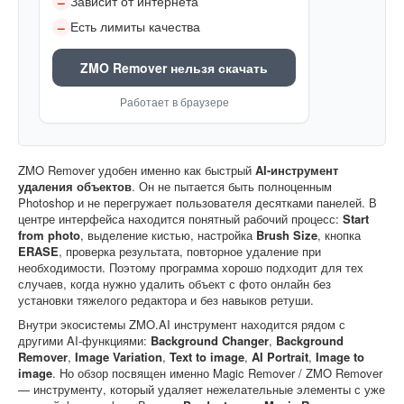
Зависит от интернета
–
Есть лимиты качества
–
ZMO Remover нельзя скачать
Работает в браузере
ZMO Remover удобен именно как быстрый
AI-инструмент
удаления объектов
. Он не пытается быть полноценным
Photoshop и не перегружает пользователя десятками панелей. В
центре интерфейса находится понятный рабочий процесс:
Start
from photo
, выделение кистью, настройка
Brush Size
, кнопка
ERASE
, проверка результата, повторное удаление при
необходимости. Поэтому программа хорошо подходит для тех
случаев, когда нужно удалить объект с фото онлайн без
установки тяжелого редактора и без навыков ретуши.
Внутри экосистемы ZMO.AI инструмент находится рядом с
другими AI-функциями:
Background Changer
,
Background
Remover
,
Image Variation
,
Text to image
,
AI Portrait
,
Image to
image
. Но обзор посвящен именно Magic Remover / ZMO Remover
— инструменту, который удаляет нежелательные элементы с уже