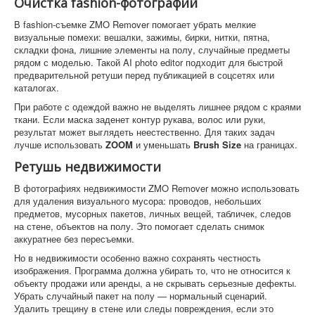
Очистка fashion-фотографий
В fashion-съемке ZMO Remover помогает убрать мелкие
визуальные помехи: вешалки, зажимы, бирки, нитки, пятна,
складки фона, лишние элементы на полу, случайные предметы
рядом с моделью. Такой AI photo editor подходит для быстрой
предварительной ретуши перед публикацией в соцсетях или
каталогах.
При работе с одеждой важно не выделять лишнее рядом с краями
ткани. Если маска заденет контур рукава, волос или руки,
результат может выглядеть неестественно. Для таких задач
лучше использовать
ZOOM
и уменьшать
Brush Size
на границах.
Ретушь недвижимости
В фотографиях недвижимости ZMO Remover можно использовать
для удаления визуального мусора: проводов, небольших
предметов, мусорных пакетов, личных вещей, табличек, следов
на стене, объектов на полу. Это помогает сделать снимок
аккуратнее без пересъемки.
Но в недвижимости особенно важно сохранять честность
изображения. Программа должна убирать то, что не относится к
объекту продажи или аренды, а не скрывать серьезные дефекты.
Убрать случайный пакет на полу — нормальный сценарий.
Удалить трещину в стене или следы повреждения, если это