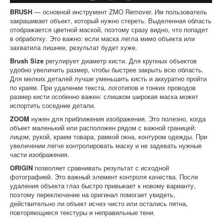
BRUSH
— основной инструмент ZMO Remover. Им пользователь
закрашивает объект, который нужно стереть. Выделенная область
отображается цветной маской, поэтому сразу видно, что попадет
в обработку. Это важно: если маска легла мимо объекта или
захватила лишнее, результат будет хуже.
Brush Size
регулирует диаметр кисти. Для крупных объектов
удобно увеличить размер, чтобы быстрее закрыть всю область.
Для мелких деталей лучше уменьшить кисть и аккуратно пройти
по краям. При удалении текста, логотипов и тонких проводов
размер кисти особенно важен: слишком широкая маска может
испортить соседние детали.
ZOOM
нужен для приближения изображения. Это полезно, когда
объект маленький или расположен рядом с важной границей:
лицом, рукой, краем товара, рамкой окна, контуром одежды. При
увеличении легче контролировать маску и не задевать нужные
части изображения.
ORIGIN
позволяет сравнивать результат с исходной
фотографией. Это важный элемент контроля качества. После
удаления объекта глаз быстро привыкает к новому варианту,
поэтому переключение на оригинал помогает увидеть,
действительно ли объект исчез чисто или остались пятна,
повторяющиеся текстуры и неправильные тени.