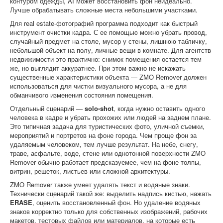
контуром одежды, AI может восстановить фон неидеально.
Лучше обрабатывать сложные места небольшими участками.
Для real estate-фотографий программа подходит как быстрый
инструмент очистки кадра. С ее помощью можно убрать провод,
случайный предмет на столе, мусор у стены, лишнюю табличку,
небольшой объект на полу, личные вещи в комнате. Для агентств
недвижимости это практично: снимок помещения остается тем
же, но выглядит аккуратнее. При этом важно не искажать
существенные характеристики объекта — ZMO Remover должен
использоваться для чистки визуального мусора, а не для
обманчивого изменения состояния помещения.
Отдельный сценарий —
solo-shot
, когда нужно оставить одного
человека в кадре и убрать прохожих или людей на заднем плане.
Это типичная задача для туристических фото, уличной съемки,
мероприятий и портретов на фоне города. Чем проще фон за
удаляемым человеком, тем лучше результат. На небе, снегу,
траве, асфальте, воде, стене или однотонной поверхности ZMO
Remover обычно работает предсказуемее, чем на фоне толпы,
витрин, решеток, листьев или сложной архитектуры.
ZMO Remover также умеет удалять текст и водяные знаки.
Технически сценарий такой же: выделить надпись кистью, нажать
ERASE
, оценить восстановленный фон. Но удаление водяных
знаков корректно только для собственных изображений, рабочих
макетов, тестовых файлов или материалов, на которые есть