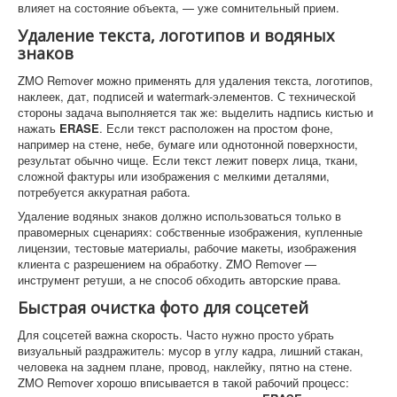
влияет на состояние объекта, — уже сомнительный прием.
Удаление текста, логотипов и водяных
знаков
ZMO Remover можно применять для удаления текста, логотипов,
наклеек, дат, подписей и watermark-элементов. С технической
стороны задача выполняется так же: выделить надпись кистью и
нажать
ERASE
. Если текст расположен на простом фоне,
например на стене, небе, бумаге или однотонной поверхности,
результат обычно чище. Если текст лежит поверх лица, ткани,
сложной фактуры или изображения с мелкими деталями,
потребуется аккуратная работа.
Удаление водяных знаков должно использоваться только в
правомерных сценариях: собственные изображения, купленные
лицензии, тестовые материалы, рабочие макеты, изображения
клиента с разрешением на обработку. ZMO Remover —
инструмент ретуши, а не способ обходить авторские права.
Быстрая очистка фото для соцсетей
Для соцсетей важна скорость. Часто нужно просто убрать
визуальный раздражитель: мусор в углу кадра, лишний стакан,
человека на заднем плане, провод, наклейку, пятно на стене.
ZMO Remover хорошо вписывается в такой рабочий процесс: