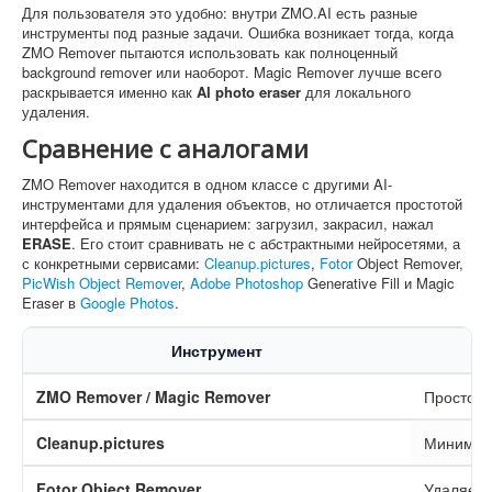
Для пользователя это удобно: внутри ZMO.AI есть разные
инструменты под разные задачи. Ошибка возникает тогда, когда
ZMO Remover пытаются использовать как полноценный
background remover или наоборот. Magic Remover лучше всего
раскрывается именно как
AI photo eraser
для локального
удаления.
Сравнение с аналогами
ZMO Remover находится в одном классе с другими AI-
инструментами для удаления объектов, но отличается простотой
интерфейса и прямым сценарием: загрузил, закрасил, нажал
ERASE
. Его стоит сравнивать не с абстрактными нейросетями, а
с конкретными сервисами:
Cleanup.pictures
,
Fotor
Object Remover,
PicWish Object Remover
,
Adobe Photoshop
Generative Fill и Magic
Eraser в
Google Photos
.
Инструмент
ZMO Remover / Magic Remover
Простой 
Cleanup.pictures
Минимали
Fotor Object Remover
Удаляет 