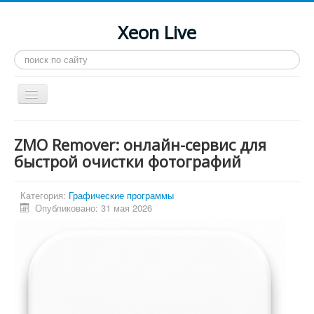
Xeon Live
Искать...
Toggle
Navigation
Главная
ZMO Remover: онлайн-сервис для
LGA 2011-3
быстрой очистки фотографий
LGA 2011
Категория:
Графические программы
Процессоры
Опубликовано: 31 мая 2026
Инструкции
Рейтинги
Конференция
Системные программы