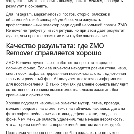
загрузить снимок, закрасить помеху, нажать
ERASE
, проверить
результат и сохранить.
Для Instagram, маркетинговых постов, сторис, обложек и
объявлений такой сценарий удобнее, чем запускать
профессиональный редактор ради одной небольшой правки. ZMO
Remover не требует учиться ретуши, но при этом дает результат
лучше, чем простое размытие или грубое замазывание.
Качество результата: где ZMO
Remover справляется хорошо
ZMO Remover лучше всего работает на простых и средне-
сложных фонах. Если за объектом находится ровная стена, небо,
снег, песок, асфальт, деревянная поверхность, стол, однотонная
ткань или размытый фон, AI получает достаточно информации
для восстановления. В таких случаях удаление объекта выглядит
естественно, а границы вмешательства сложно заметить без
сравнения с оригиналом.
Хорошо подходят небольшие объекты: мусор, пятна, провода,
мелкие предметы на столе, текст на табличке, наклейки, дата на
фотографии, небольшие логотипы, дефекты кожи, следы на
фоне. Чем меньше область удаления, тем меньше вероятность,
что алгоритм ошибется с перспективой, цветом или текстурой.
Программа уверенно проявляет себя в задачах, где не нужно