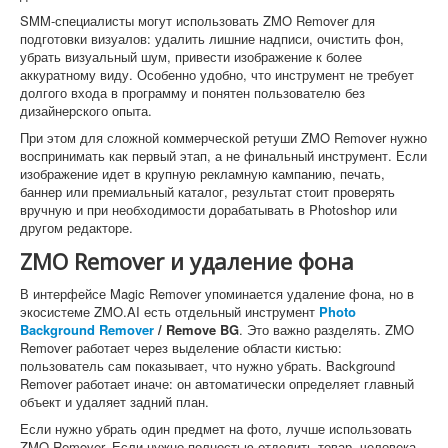
SMM-специалисты могут использовать ZMO Remover для
подготовки визуалов: удалить лишние надписи, очистить фон,
убрать визуальный шум, привести изображение к более
аккуратному виду. Особенно удобно, что инструмент не требует
долгого входа в программу и понятен пользователю без
дизайнерского опыта.
При этом для сложной коммерческой ретуши ZMO Remover нужно
воспринимать как первый этап, а не финальный инструмент. Если
изображение идет в крупную рекламную кампанию, печать,
баннер или премиальный каталог, результат стоит проверять
вручную и при необходимости дорабатывать в Photoshop или
другом редакторе.
ZMO Remover и удаление фона
В интерфейсе Magic Remover упоминается удаление фона, но в
экосистеме ZMO.AI есть отдельный инструмент
Photo
Background Remover
/ Remove BG
. Это важно разделять. ZMO
Remover работает через выделение области кистью:
пользователь сам показывает, что нужно убрать. Background
Remover работает иначе: он автоматически определяет главный
объект и удаляет задний план.
Если нужно убрать один предмет на фото, лучше использовать
ZMO Remover. Если нужно полностью отделить товар, человека