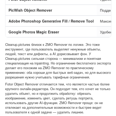
PicWish Object Remover
Поддержи
Adobe Photoshop Generative Fill / Remove Tool
Максимал
Google Photos Magic Eraser
Удобен н
Cleanup.pictures близок к ZMO Remover по логике. Это тоже
инструмент, где пользователь выделяет ненужные объекты,
людей, текст или дефекты, а AI дорисовывает фон. У
Cleanup.pictures сильная сторона — минимализм и понятная
специализация на inpainting. Но ограничение бесплатного экспорта
делает его похожим на ZMO Remover по практическому
применению: оба хороши для быстрых веб-задач, но для высокого
разрешения нужно учитывать тарифные ограничения.
Fotor Object Remover отличается тем, что является частью более
крупного онлайн-редактора. Он подходит тем, кто хочет не только
удалить объект, но и продолжить обработку: обрезать
изображение, изменить цвет, сделать ретушь портрета,
использовать другие AI-функции. ZMO Remover проще: он не
отвлекает на дополнительные возможности и быстрее ведет
пользователя к одной задаче — удалить лишнее.