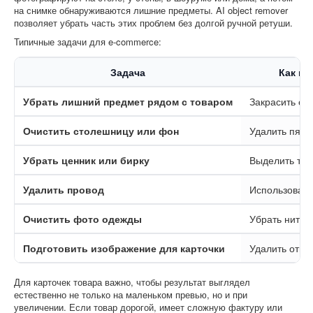
на снимке обнаруживаются лишние предметы. AI object remover
позволяет убрать часть этих проблем без долгой ручной ретуши.
Типичные задачи для e-commerce:
Задача
Как по
Убрать лишний предмет рядом с товаром
Закрасить об
Очистить столешницу или фон
Удалить пятна
Убрать ценник или бирку
Выделить тек
Удалить провод
Использоват
Очистить фото одежды
Убрать нитки
Подготовить изображение для карточки
Удалить отв
Для карточек товара важно, чтобы результат выглядел
естественно не только на маленьком превью, но и при
увеличении. Если товар дорогой, имеет сложную фактуру или