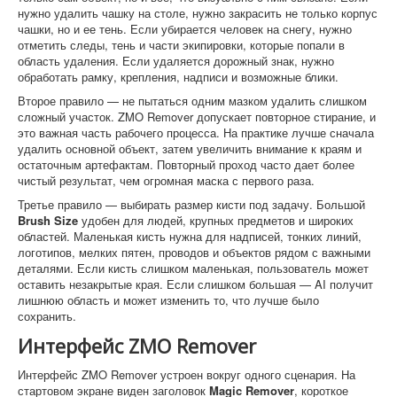
нужно удалить чашку на столе, нужно закрасить не только корпус
чашки, но и ее тень. Если убирается человек на снегу, нужно
отметить следы, тень и части экипировки, которые попали в
область удаления. Если удаляется дорожный знак, нужно
обработать рамку, крепления, надписи и возможные блики.
Второе правило — не пытаться одним мазком удалить слишком
сложный участок. ZMO Remover допускает повторное стирание, и
это важная часть рабочего процесса. На практике лучше сначала
удалить основной объект, затем увеличить внимание к краям и
остаточным артефактам. Повторный проход часто дает более
чистый результат, чем огромная маска с первого раза.
Третье правило — выбирать размер кисти под задачу. Большой
Brush Size
удобен для людей, крупных предметов и широких
областей. Маленькая кисть нужна для надписей, тонких линий,
логотипов, мелких пятен, проводов и объектов рядом с важными
деталями. Если кисть слишком маленькая, пользователь может
оставить незакрытые края. Если слишком большая — AI получит
лишнюю область и может изменить то, что лучше было
сохранить.
Интерфейс ZMO Remover
Интерфейс ZMO Remover устроен вокруг одного сценария. На
стартовом экране виден заголовок
Magic Remover
, короткое