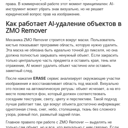
права. В коммерческой работе этот момент принципиален: AI-
инструмент может убрать знак визуально, но не решает
юридический вопрос прав на изображение.
Как работает AI-удаление объектов в
ZMO Remover
Механика ZMO Remover строится вокруг маски. Пользователь
кистью показывает программе область, которую нужно удалить.
Эта маска не обязана быть идеально точной до пикселя, но она
должна полностью закрывать ненужный объект. Если закрасить
только центральную часть предмета и оставить края, тень или
отражение, AI может удалить объект частично или оставить
заметный след.
После нажатия
ERASE
сервис анализирует окружающие участки
изображения и восстанавливает область под маской. Визуально
это похоже на автоматическую ретушь: объект исчезает, а на его
месте появляется фон, который должен соответствовать
соседним текстурам, свету, цвету и перспективе. Такой подход
лучше работает там, где вокруг объекта достаточно информации:
однотонная стена, снег, небо, столешница, ткань без сложного
узора, ровный пол, размытый задний план.
Главное правило при работе с ZMO Remover — выделять не
только сам объект, но и все, что визуально с ним связано. Если