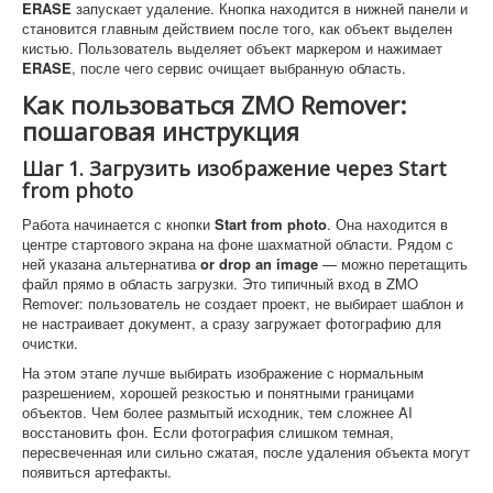
ERASE
запускает удаление. Кнопка находится в нижней панели и
становится главным действием после того, как объект выделен
кистью. Пользователь выделяет объект маркером и нажимает
ERASE
, после чего сервис очищает выбранную область.
Как пользоваться ZMO Remover:
пошаговая инструкция
Шаг 1. Загрузить изображение через Start
from photo
Работа начинается с кнопки
Start from photo
. Она находится в
центре стартового экрана на фоне шахматной области. Рядом с
ней указана альтернатива
or drop an image
— можно перетащить
файл прямо в область загрузки. Это типичный вход в ZMO
Remover: пользователь не создает проект, не выбирает шаблон и
не настраивает документ, а сразу загружает фотографию для
очистки.
На этом этапе лучше выбирать изображение с нормальным
разрешением, хорошей резкостью и понятными границами
объектов. Чем более размытый исходник, тем сложнее AI
восстановить фон. Если фотография слишком темная,
пересвеченная или сильно сжатая, после удаления объекта могут
появиться артефакты.