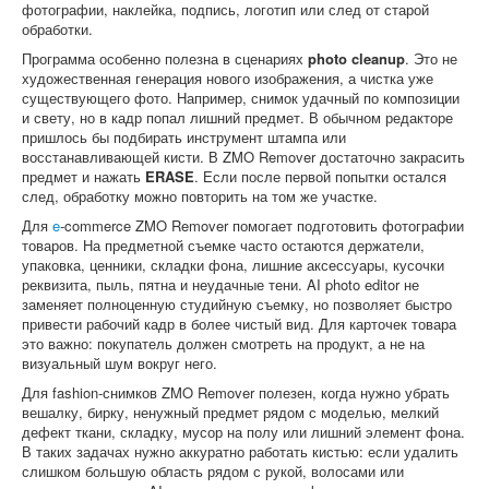
фотографии, наклейка, подпись, логотип или след от старой
обработки.
Программа особенно полезна в сценариях
photo cleanup
. Это не
художественная генерация нового изображения, а чистка уже
существующего фото. Например, снимок удачный по композиции
и свету, но в кадр попал лишний предмет. В обычном редакторе
пришлось бы подбирать инструмент штампа или
восстанавливающей кисти. В ZMO Remover достаточно закрасить
предмет и нажать
ERASE
. Если после первой попытки остался
след, обработку можно повторить на том же участке.
Для
e
-commerce ZMO Remover помогает подготовить фотографии
товаров. На предметной съемке часто остаются держатели,
упаковка, ценники, складки фона, лишние аксессуары, кусочки
реквизита, пыль, пятна и неудачные тени. AI photo editor не
заменяет полноценную студийную съемку, но позволяет быстро
привести рабочий кадр в более чистый вид. Для карточек товара
это важно: покупатель должен смотреть на продукт, а не на
визуальный шум вокруг него.
Для fashion-снимков ZMO Remover полезен, когда нужно убрать
вешалку, бирку, ненужный предмет рядом с моделью, мелкий
дефект ткани, складку, мусор на полу или лишний элемент фона.
В таких задачах нужно аккуратно работать кистью: если удалить
слишком большую область рядом с рукой, волосами или