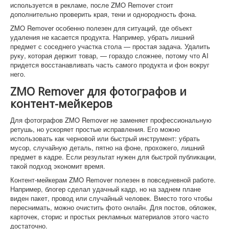
используется в рекламе, после ZMO Remover стоит
дополнительно проверить края, тени и однородность фона.
ZMO Remover особенно полезен для ситуаций, где объект
удаления не касается продукта. Например, убрать лишний
предмет с соседнего участка стола — простая задача. Удалить
руку, которая держит товар, — гораздо сложнее, потому что AI
придется восстанавливать часть самого продукта и фон вокруг
него.
ZMO Remover для фотографов и
контент-мейкеров
Для фотографов ZMO Remover не заменяет профессиональную
ретушь, но ускоряет простые исправления. Его можно
использовать как черновой или быстрый инструмент: убрать
мусор, случайную деталь, пятно на фоне, прохожего, лишний
предмет в кадре. Если результат нужен для быстрой публикации,
такой подход экономит время.
Контент-мейкерам ZMO Remover полезен в повседневной работе.
Например, блогер сделал удачный кадр, но на заднем плане
виден пакет, провод или случайный человек. Вместо того чтобы
переснимать, можно очистить фото онлайн. Для постов, обложек,
карточек, сторис и простых рекламных материалов этого часто
достаточно.