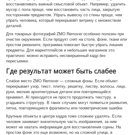
восстанавливать важный смысловой объект. Например, удалить
мусор с пола проще, чем восстановить часть лица, закрытую
посторонним предметом. Убрать вывеску со стены проще, чем
убрать человека, который перекрывает витрину с множеством
деталей.
Для товарных фотографий ZMO Remover особенно полезен при
очистке окружения. Если продукт снят на столе, фоне, ткани или
простом реквизите, программа помогает быстро убрать лишние
предметы. Для маркетплейсов и небольших магазинов это
практично: можно исправить несовершенный кадр без
пересъемки.
Где результат может быть слабее
Слабое место ZMO Remover — сложные фоны. Если объект
перекрывает узор, текст, плитку, решетку, листву, волосы, лицо,
руки, мелкие архитектурные детали или повторяющийся
орнамент, AI приходится не просто продолжать текстуру, а
угадывать структуру. В таких случаях могут появиться размытия,
пятна, повторяющиеся фрагменты или геометрические ошибки.
Крупные объекты в центре кадра тоже сложнее удалять. Если
человек занимает значительную часть изображения, за ним
может не хватать информации для восстановления сцены. На
простом фоне это еще возможно, но на сложной улице, в