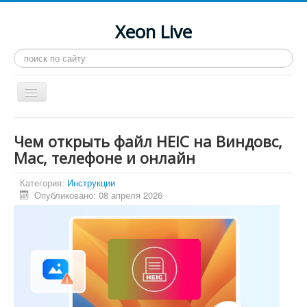
Xeon Live
Искать...
Toggle
Navigation
Главная
Чем открыть файл HEIC на Виндовс,
LGA 2011-3
Mac, телефоне и онлайн
LGA 2011
Категория:
Инструкции
Опубликовано: 08 апреля 2026
Процессоры
Инструкции
Рейтинги
Конференция
Системные программы