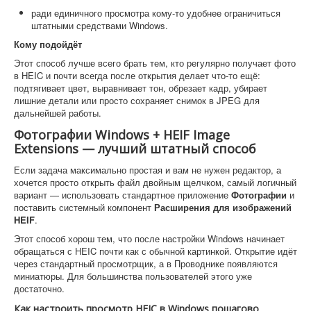
ради единичного просмотра кому-то удобнее ограничиться
штатными средствами Windows.
Кому подойдёт
Этот способ лучше всего брать тем, кто регулярно получает фото
в HEIC и почти всегда после открытия делает что-то ещё:
подтягивает цвет, выравнивает тон, обрезает кадр, убирает
лишние детали или просто сохраняет снимок в JPEG для
дальнейшей работы.
Фотографии Windows + HEIF Image
Extensions — лучший штатный способ
Если задача максимально простая и вам не нужен редактор, а
хочется просто открыть файл двойным щелчком, самый логичный
вариант — использовать стандартное приложение
Фотографии
и
поставить системный компонент
Расширения для изображений
HEIF
.
Этот способ хорош тем, что после настройки Windows начинает
обращаться с HEIC почти как с обычной картинкой. Открытие идёт
через стандартный просмотрщик, а в Проводнике появляются
миниатюры. Для большинства пользователей этого уже
достаточно.
Как настроить просмотр HEIC в Windows пошагово