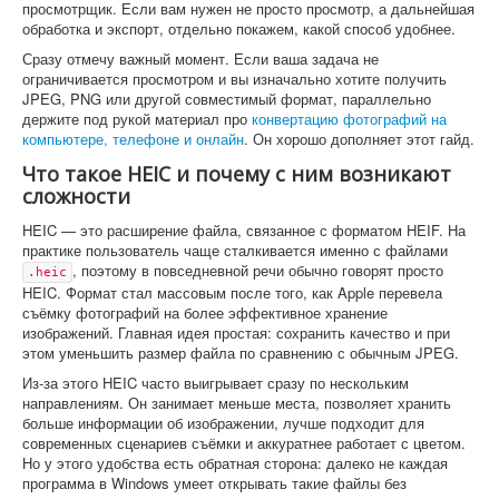
просмотрщик. Если вам нужен не просто просмотр, а дальнейшая
обработка и экспорт, отдельно покажем, какой способ удобнее.
Сразу отмечу важный момент. Если ваша задача не
ограничивается просмотром и вы изначально хотите получить
JPEG, PNG или другой совместимый формат, параллельно
держите под рукой материал про
конвертацию фотографий на
компьютере, телефоне и онлайн
. Он хорошо дополняет этот гайд.
Что такое HEIC и почему с ним возникают
сложности
HEIC — это расширение файла, связанное с форматом HEIF. На
практике пользователь чаще сталкивается именно с файлами
, поэтому в повседневной речи обычно говорят просто
.heic
HEIC. Формат стал массовым после того, как Apple перевела
съёмку фотографий на более эффективное хранение
изображений. Главная идея простая: сохранить качество и при
этом уменьшить размер файла по сравнению с обычным JPEG.
Из-за этого HEIC часто выигрывает сразу по нескольким
направлениям. Он занимает меньше места, позволяет хранить
больше информации об изображении, лучше подходит для
современных сценариев съёмки и аккуратнее работает с цветом.
Но у этого удобства есть обратная сторона: далеко не каждая
программа в Windows умеет открывать такие файлы без