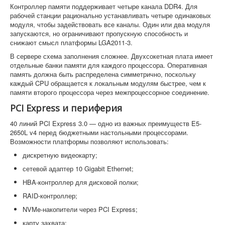
Контроллер памяти поддерживает четыре канала DDR4. Для
рабочей станции рационально устанавливать четыре одинаковых
модуля, чтобы задействовать все каналы. Один или два модуля
запускаются, но ограничивают пропускную способность и
снижают смысл платформы LGA2011-3.
В сервере схема заполнения сложнее. Двухсокетная плата имеет
отдельные банки памяти для каждого процессора. Оперативная
память должна быть распределена симметрично, поскольку
каждый CPU обращается к локальным модулям быстрее, чем к
памяти второго процессора через межпроцессорное соединение.
PCI Express и периферия
40 линий PCI Express 3.0 — одно из важных преимуществ E5-
2650L v4 перед бюджетными настольными процессорами.
Возможности платформы позволяют использовать:
дискретную видеокарту;
сетевой адаптер 10 Gigabit Ethernet;
HBA-контроллер для дисковой полки;
RAID-контроллер;
NVMe-накопители через PCI Express;
карту захвата;