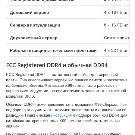
Домашний сервер
4 × 16 ГБ или 4
Сервер виртуализации
8 × 16 ГБ или 8
Двухсокетный сервер
Симметричное 
Рабочая станция с тяжёлыми проектами
4 × 32 ГБ или 8
ECC Registered DDR4 и обычная DDR4
ECC Registered DDR4 — естественный выбор для серверной
платы. Она обеспечивает коррекцию ошибок памяти и рассчитана
на большие объёмы. Китайские X99-платы часто работают с
серверными модулями, но совместимость зависит от конкретной
модели и BIOS.
Обычная DDR4 также применяется в домашних X99-сборках. При
подборе нужно учитывать документацию платы и ограничения её
разводки. Практическая
инструкция
о подборе обычной DDR4 для
китайских материнских плат X99 помогает избежать типичных
ошибок.
Не следует смешивать Registered DIMM и обычные Unbuffered