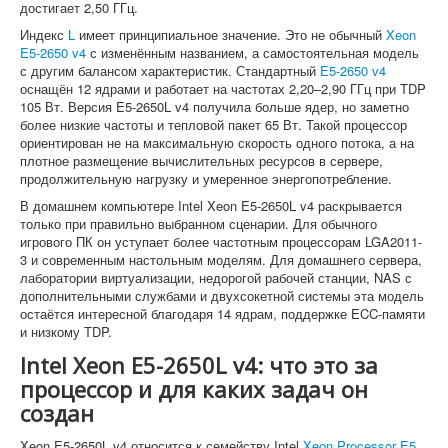
достигает 2,50 ГГц.
Индекс
L
имеет принципиальное значение. Это не обычный
Xeon
E5-2650 v4
с изменённым названием, а самостоятельная модель
с другим балансом характеристик. Стандартный
E5-2650 v4
оснащён 12 ядрами и работает на частотах 2,20–2,90 ГГц при TDP
105 Вт. Версия E5-2650L v4 получила больше ядер, но заметно
более низкие частоты и тепловой пакет 65 Вт. Такой процессор
ориентирован не на максимальную скорость одного потока, а на
плотное размещение вычислительных ресурсов в сервере,
продолжительную нагрузку и умеренное энергопотребление.
В домашнем компьютере Intel Xeon E5-2650L v4 раскрывается
только при правильно выбранном сценарии. Для обычного
игрового ПК он уступает более частотным процессорам LGA2011-
3 и современным настольным моделям. Для домашнего сервера,
лаборатории виртуализации, недорогой рабочей станции, NAS с
дополнительными службами и двухсокетной системы эта модель
остаётся интересной благодаря 14 ядрам, поддержке ECC-памяти
и низкому TDP.
Intel Xeon E5-2650L v4: что это за
процессор и для каких задач он
создан
Xeon E5-2650L v4 относится к семейству Intel
Xeon
Processor
E5