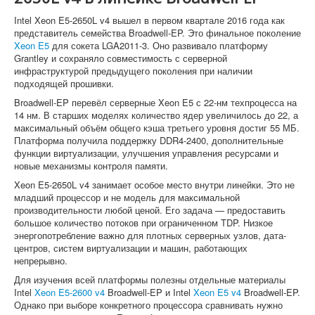
Intel Xeon E5-2650L v4 вышел в первом квартале 2016 года как
представитель семейства Broadwell-EP. Это финальное поколение
Xeon E5
для сокета LGA2011-3. Оно развивало платформу
Grantley и сохраняло совместимость с серверной
инфраструктурой предыдущего поколения при наличии
подходящей прошивки.
Broadwell-EP перевёл серверные Xeon E5 с 22-нм техпроцесса на
14 нм. В старших моделях количество ядер увеличилось до 22, а
максимальный объём общего кэша третьего уровня достиг 55 МБ.
Платформа получила поддержку DDR4-2400, дополнительные
функции виртуализации, улучшения управления ресурсами и
новые механизмы контроля памяти.
Xeon E5-2650L v4 занимает особое место внутри линейки. Это не
младший процессор и не модель для максимальной
производительности любой ценой. Его задача — предоставить
большое количество потоков при ограниченном TDP. Низкое
энергопотребление важно для плотных серверных узлов, дата-
центров, систем виртуализации и машин, работающих
непрерывно.
Для изучения всей платформы полезны отдельные материалы
Intel
Xeon E5-2600 v4
Broadwell-EP и Intel
Xeon E5 v4
Broadwell-EP.
Однако при выборе конкретного процессора сравнивать нужно