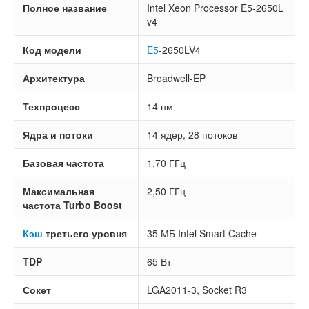
Полное название
Intel Xeon Processor E5-2650L
v4
Код модели
E5
-2650LV4
Архитектура
Broadwell-EP
Техпроцесс
14 нм
Ядра и потоки
14 ядер, 28 потоков
Базовая частота
1,70 ГГц
Максимальная
2,50 ГГц
частота Turbo Boost
Кэш
третьего уровня
35 МБ Intel Smart Cache
TDP
65 Вт
Сокет
LGA2011-3, Socket R3