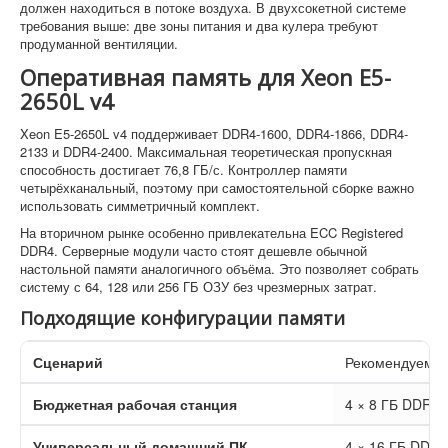
должен находиться в потоке воздуха. В двухсокетной системе
требования выше: две зоны питания и два кулера требуют
продуманной вентиляции.
Оперативная память для Xeon E5-
2650L v4
Xeon E5-2650L v4 поддерживает DDR4-1600, DDR4-1866, DDR4-
2133 и DDR4-2400. Максимальная теоретическая пропускная
способность достигает 76,8 ГБ/с. Контроллер памяти
четырёхканальный, поэтому при самостоятельной сборке важно
использовать симметричный комплект.
На вторичном рынке особенно привлекательна ECC Registered
DDR4. Серверные модули часто стоят дешевле обычной
настольной памяти аналогичного объёма. Это позволяет собрать
систему с 64, 128 или 256 ГБ ОЗУ без чрезмерных затрат.
Подходящие конфигурации памяти
Сценарий
Рекомендуемая
Бюджетная рабочая станция
4 × 8 ГБ DDR4
Универсальный домашний ПК
4 × 16 ГБ DDR4