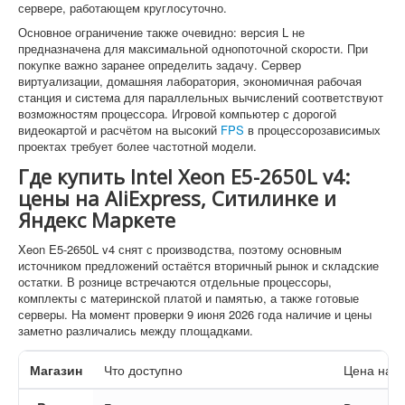
сервере, работающем круглосуточно.
Основное ограничение также очевидно: версия L не
предназначена для максимальной однопоточной скорости. При
покупке важно заранее определить задачу. Сервер
виртуализации, домашняя лаборатория, экономичная рабочая
станция и система для параллельных вычислений соответствуют
возможностям процессора. Игровой компьютер с дорогой
видеокартой и расчётом на высокий
FPS
в процессорозависимых
проектах требует более частотной модели.
Где купить Intel Xeon E5-2650L v4:
цены на AliExpress, Ситилинке и
Яндекс Маркете
Xeon E5-2650L v4 снят с производства, поэтому основным
источником предложений остаётся вторичный рынок и складские
остатки. В рознице встречаются отдельные процессоры,
комплекты с материнской платой и памятью, а также готовые
серверы. На момент проверки 9 июня 2026 года наличие и цены
заметно различались между площадками.
Магазин
Что доступно
Цена на м