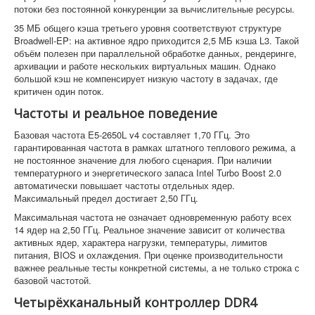
потоки без постоянной конкуренции за вычислительные ресурсы.
35 МБ общего кэша третьего уровня соответствуют структуре
Broadwell-EP: на активное ядро приходится 2,5 МБ кэша L3. Такой
объём полезен при параллельной обработке данных, рендеринге,
архивации и работе нескольких виртуальных машин. Однако
большой кэш не компенсирует низкую частоту в задачах, где
критичен один поток.
Частоты и реальное поведение
Базовая частота E5-2650L v4 составляет 1,70 ГГц. Это
гарантированная частота в рамках штатного теплового режима, а
не постоянное значение для любого сценария. При наличии
температурного и энергетического запаса Intel Turbo Boost 2.0
автоматически повышает частоты отдельных ядер.
Максимальный предел достигает 2,50 ГГц.
Максимальная частота не означает одновременную работу всех
14 ядер на 2,50 ГГц. Реальное значение зависит от количества
активных ядер, характера нагрузки, температуры, лимитов
питания, BIOS и охлаждения. При оценке производительности
важнее реальные тесты конкретной системы, а не только строка с
базовой частотой.
Четырёхканальный контроллер DDR4