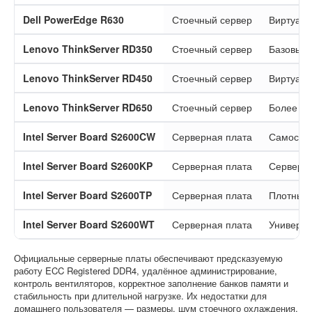
Dell PowerEdge R630
Стоечный сервер
Виртуали
Lenovo ThinkServer RD350
Стоечный сервер
Базовые 
Lenovo ThinkServer RD450
Стоечный сервер
Виртуали
Lenovo ThinkServer RD650
Стоечный сервер
Более ём
Intel Server Board S2600CW
Серверная плата
Самостоя
Intel Server Board S2600KP
Серверная плата
Серверн
Intel Server Board S2600TP
Серверная плата
Плотные 
Intel Server Board S2600WT
Серверная плата
Универса
Официальные серверные платы обеспечивают предсказуемую
работу ECC Registered DDR4, удалённое администрирование,
контроль вентиляторов, корректное заполнение банков памяти и
стабильность при длительной нагрузке. Их недостатки для
домашнего пользователя — размеры, шум стоечного охлаждения,