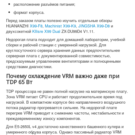
расположение разъёмов питания;
формат корпуса.
Перед заказом платы полезно изучить отдельные обзоры
HUANANZHI
X99-F8
,
Machinist X99-K9
,
JINGSHA X99-D8
и
двухсокетной
Kllisre X99 Dual
ZX-DU99D4 V1.11.
Недорогая плата подходит для домашней лаборатории, учебной
сборки и рабочей станции с умеренной нагрузкой. Для
круглосуточного сервера хранения данных предпочтительнее
серверная плата с документированной совместимостью,
предсказуемым управлением вентиляторами и полноценными
средствами диагностики.
Почему охлаждение VRM важно даже при
TDP 65 Вт
TDP процессора не равен полной нагрузке на материнскую плату.
Зона VRM питает CPU и работает продолжительное время под
нагрузкой. В компактном корпусе без направленного воздушного
потока радиатор прогревается сильнее. На недорогой плате
перегрев VRM приводит к снижению частоты, нестабильности и
преждевременному износу компонентов.
Для E5-2650L v4 достаточно качественного башенного кулера и
умеренного обдува корпуса. Однако пассивный радиатор VRM