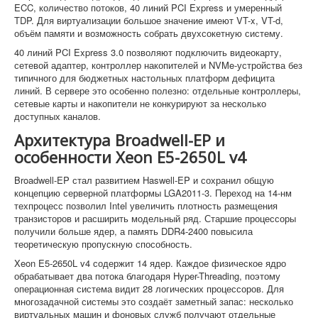
ECC, количество потоков, 40 линий PCI Express и умеренный
TDP. Для виртуализации большое значение имеют VT-x, VT-d,
объём памяти и возможность собрать двухсокетную систему.
40 линий PCI Express 3.0 позволяют подключить видеокарту,
сетевой адаптер, контроллер накопителей и NVMe-устройства без
типичного для бюджетных настольных платформ дефицита
линий. В сервере это особенно полезно: отдельные контроллеры,
сетевые карты и накопители не конкурируют за несколько
доступных каналов.
Архитектура Broadwell-EP и
особенности Xeon E5-2650L v4
Broadwell-EP стал развитием Haswell-EP и сохранил общую
концепцию серверной платформы LGA2011-3. Переход на 14-нм
техпроцесс позволил Intel увеличить плотность размещения
транзисторов и расширить модельный ряд. Старшие процессоры
получили больше ядер, а память DDR4-2400 повысила
теоретическую пропускную способность.
Xeon E5-2650L v4 содержит 14 ядер. Каждое физическое ядро
обрабатывает два потока благодаря Hyper-Threading, поэтому
операционная система видит 28 логических процессоров. Для
многозадачной системы это создаёт заметный запас: несколько
виртуальных машин и фоновых служб получают отдельные