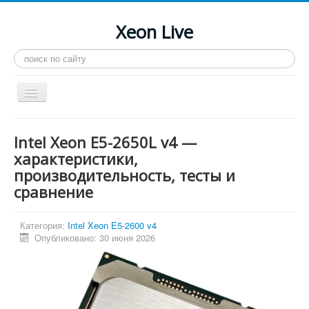
Xeon Live
Искать...
Toggle
Navigation
Главная
Intel Xeon E5-2650L v4 —
LGA 2011-3
характеристики,
производительность, тесты и
LGA 2011
сравнение
Процессоры
Инструкции
Категория:
Intel Xeon E5-2600 v4
Опубликовано: 30 июня 2026
Рейтинги
Конференция
Системные программы