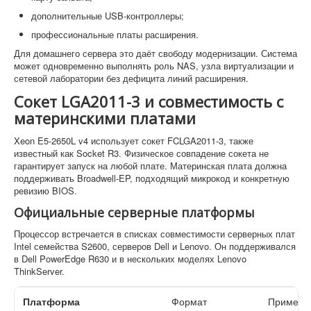
дополнительные USB-контроллеры;
профессиональные платы расширения.
Для домашнего сервера это даёт свободу модернизации. Система
может одновременно выполнять роль NAS, узла виртуализации и
сетевой лаборатории без дефицита линий расширения.
Сокет LGA2011-3 и совместимость с
материнскими платами
Xeon E5-2650L v4 использует сокет FCLGA2011-3, также
известный как Socket R3. Физическое совпадение сокета не
гарантирует запуск на любой плате. Материнская плата должна
поддерживать Broadwell-EP, подходящий микрокод и конкретную
ревизию BIOS.
Официальные серверные платформы
Процессор встречается в списках совместимости серверных плат
Intel семейства S2600, серверов Dell и Lenovo. Он поддерживался
в Dell PowerEdge R630 и в нескольких моделях Lenovo
ThinkServer.
Платформа
Формат
Примене