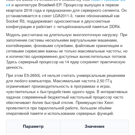
v4
и архитектуре Broadwell-EP. Процессор выпущен в первом
квартале 2016 года и предназначен для серверного сегмента. Он
устанавливается в сокет LGA2011-3, также обозначаемый как
Socket R3, поддерживает односокетные и двухсокетные
конфигурации и работает с четырёхканальной памятью DDR4.
Модель рассчитана на длительную многопоточную нагрузку. При
заполнении системы несколькими виртуальными машинами,
контейнерами, фоновыми службами, файловым хранилищем и
сетевыми сервисами важны не только максимальные частоты, но
и количество одновременно доступных вычислительных потоков.
Здесь серверный процессор на 14 ядер сохраняет практическую
ценность.
При этом E5-2650L v4 нельзя считать универсальным решением
для любого компьютера. Максимальная частота 2,50 ГГц
ограничивает производительность в программах и играх,
чувствительных к быстродействию одного ядра. В интерактивных
задачах современный бюджетный настольный процессор часто
обеспечивает более быстрый отклик. Преимущество Xeon
проявляется при параллельной работе, большом объёме
оперативной памяти и использовании серверных функций.
Параметр
Значение