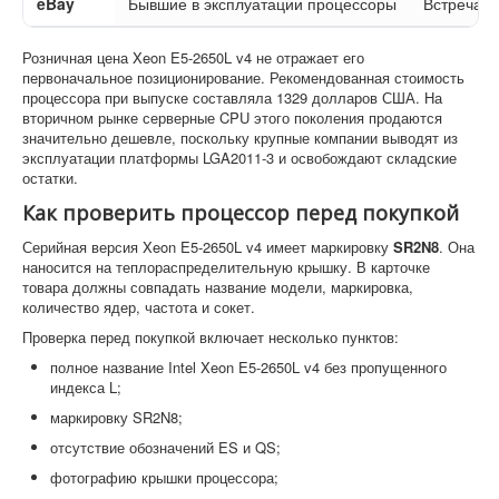
eBay
Бывшие в эксплуатации процессоры
Встречаю
Розничная цена Xeon E5-2650L v4 не отражает его
первоначальное позиционирование. Рекомендованная стоимость
процессора при выпуске составляла 1329 долларов США. На
вторичном рынке серверные CPU этого поколения продаются
значительно дешевле, поскольку крупные компании выводят из
эксплуатации платформы LGA2011-3 и освобождают складские
остатки.
Как проверить процессор перед покупкой
Серийная версия Xeon E5-2650L v4 имеет маркировку
SR2N8
. Она
наносится на теплораспределительную крышку. В карточке
товара должны совпадать название модели, маркировка,
количество ядер, частота и сокет.
Проверка перед покупкой включает несколько пунктов:
полное название Intel Xeon E5-2650L v4 без пропущенного
индекса L;
маркировку SR2N8;
отсутствие обозначений ES и QS;
фотографию крышки процессора;