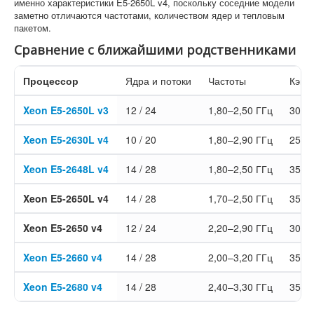
именно характеристики E5-2650L v4, поскольку соседние модели
заметно отличаются частотами, количеством ядер и тепловым
пакетом.
Сравнение с ближайшими родственниками
Процессор
Ядра и потоки
Частоты
Кэш 
Xeon E5-2650L v3
12 / 24
1,80–2,50 ГГц
30 М
Xeon E5-2630L v4
10 / 20
1,80–2,90 ГГц
25 М
Xeon E5-2648L v4
14 / 28
1,80–2,50 ГГц
35 М
Xeon E5-2650L v4
14 / 28
1,70–2,50 ГГц
35 М
Xeon E5-2650 v4
12 / 24
2,20–2,90 ГГц
30 М
Xeon E5-2660 v4
14 / 28
2,00–3,20 ГГц
35 М
Xeon E5-2680 v4
14 / 28
2,40–3,30 ГГц
35 М