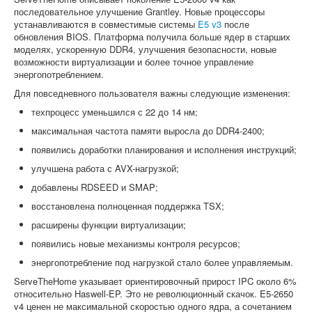
последовательное улучшение Grantley. Новые процессоры
устанавливаются в совместимые системы
E5 v3
после
обновления BIOS. Платформа получила больше ядер в старших
моделях, ускоренную DDR4, улучшения безопасности, новые
возможности виртуализации и более точное управление
энергопотреблением.
Для повседневного пользователя важны следующие изменения:
техпроцесс уменьшился с 22 до 14 нм;
максимальная частота памяти выросла до DDR4-2400;
появились доработки планирования и исполнения инструкций;
улучшена работа с AVX-нагрузкой;
добавлены RDSEED и SMAP;
восстановлена полноценная поддержка TSX;
расширены функции виртуализации;
появились новые механизмы контроля ресурсов;
энергопотребление под нагрузкой стало более управляемым.
ServeTheHome указывает ориентировочный прирост IPC около 6%
относительно Haswell-EP. Это не революционный скачок. E5-2650
v4 ценен не максимальной скоростью одного ядра, а сочетанием