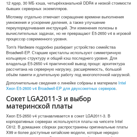
12 ядер, 30 МБ кэша, четырёхканальной DDR4 и низкой стоимости
бывших серверных экземпляров.
Microway отдельно отмечает сокращение времени выполнения
умножения и ускорение деления, а также улучшение
переупорядочивания инструкций. Эти изменения полезны в
вычислительных задачах, но не превращают E5-2650 v4 в игровой
процессор современного уровня.
Tom's Hardware подробно разбирает устройство семейства
Broadwell-EP. Старшие кристаллы используют симметричную
кольцевую структуру и общий кэш последнего уровня. Для
владельца E5-2650 v4 практический вывод проще: архитектура
рассчитана на серверную нагрузку, расширяемость, большой
объём памяти и длительную работу под многопоточной нагрузкой.
Дополнительные сведения о линейке собраны в материале
Intel
Xeon E5-2600 v4 Broadwell-EP для двухсокетных серверов
.
Сокет LGA2011-3 и выбор
материнской платы
Xeon E5-2650 v4 устанавливается в сокет LGA2011-3. В
корпоративных серверах используются платы на чипсете Intel
C612. В домашних сборках распространены оригинальные платы
X99 и более доступные китайские модели, которые нередко