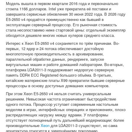
Модель вышла в первом квартале 2016 года и первоначально
стоила 1166 долларов. Intel уже прекратила её поставки и
завершила сервисные обновления 30 июня 2022 года. В 2026 году
E5-2650 v4 продаётся преимущественно как бывший в
эксплуатации серверный процессор. Его рыночная стоимость
стала несопоставимо ниже стартовой цены: отдельный экземпляр
обходится дешевле многих новых кулеров среднего класса.
Интерес к Xeon E5-2650 v4 сохраняется по трём причинам. Во-
первых, 12 ядер и 24 потока обеспечивают достойную
многопоточную производительность в архивировании,
параллельной обработке данных, рендеринге, запуске
виртуальных машин и работе домашней лаборатории. Во-вторых,
платформа LGA2011-3 поддерживает недорогую серверную
память DDR4 ECC Registered большого объёма. В-третьих,
китайские материнские платы X99 превратили бывшие серверные
процессоры в основу доступных домашних компьютеров.
При этом Xeon E5-2650 v4 нельзя считать универсальным
решением. Невысокая частота ограничивает быстродействие
одного потока. Процессор уступает современным настольным
моделям в играх, интерфейсных операциях и приложениях, плохо
распределяющих нагрузку между ядрами. У платформы
отсутствует полноценный путь дальнейшей модернизации: более
производительные
Xeon
для LGA2011-3 существуют, но сама
архитектура относится к завершённому поколению.