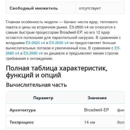
Свободный множитель
отсутствует
Главная особенность модели — баланс числа ядер, теплового
пакета и цены на вторичном рынке. E5-2650 v4 не относится к
самым быстрым процессорам Broadwell-EP, но его 12 ядер
остаются полезными для параллельной нагрузки. В сравнении с
младшими
E5-2620 v4
и
E5-2630 v4
он предоставляет больше
вычислительных потоков и увеличенный кэш. В сравнении с
E5-
2680 v4
и
E5-2690 v4
он дешевле и предъявляет менее строгие
требования к охлаждению.
Полная таблица характеристик,
функций и опций
Вычислительная часть
Параметр
Значение
Архитектура
Broadwell-EP
финал
Техпроцесс
14 нм
более 