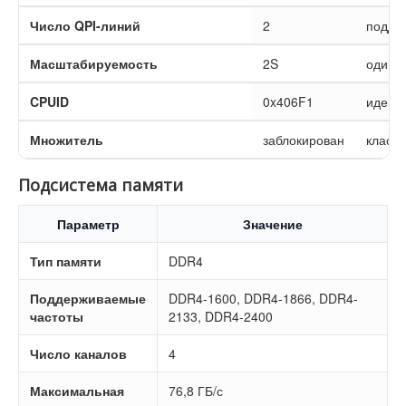
Число QPI-линий
2
подде
Масштабируемость
2S
один 
CPUID
0x406F1
идент
Множитель
заблокирован
класс
Подсистема памяти
Параметр
Значение
Тип памяти
DDR4
Поддерживаемые
DDR4-1600, DDR4-1866, DDR4-
частоты
2133, DDR4-2400
Число каналов
4
Максимальная
76,8 ГБ/с