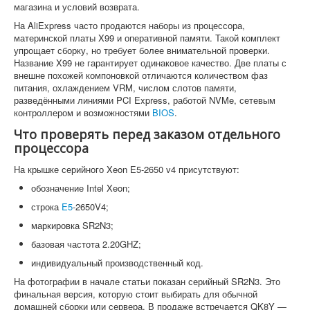
магазина и условий возврата.
На AliExpress часто продаются наборы из процессора,
материнской платы X99 и оперативной памяти. Такой комплект
упрощает сборку, но требует более внимательной проверки.
Название X99 не гарантирует одинаковое качество. Две платы с
внешне похожей компоновкой отличаются количеством фаз
питания, охлаждением VRM, числом слотов памяти,
разведёнными линиями PCI Express, работой NVMe, сетевым
контроллером и возможностями
BIOS
.
Что проверять перед заказом отдельного
процессора
На крышке серийного Xeon E5-2650 v4 присутствуют:
обозначение Intel Xeon;
строка
E5
-2650V4;
маркировка SR2N3;
базовая частота 2.20GHZ;
индивидуальный производственный код.
На фотографии в начале статьи показан серийный SR2N3. Это
финальная версия, которую стоит выбирать для обычной
домашней сборки или сервера. В продаже встречается QK8Y —