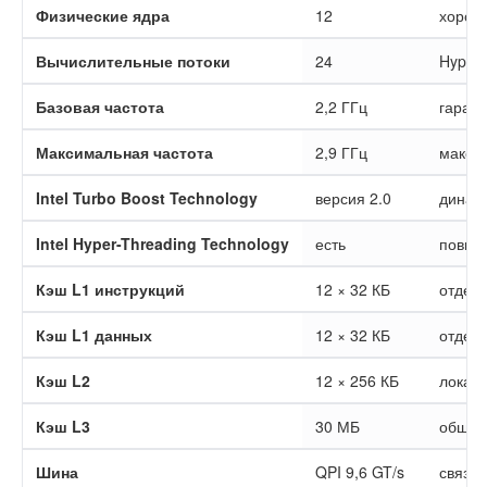
Физические ядра
12
хороши
Вычислительные потоки
24
Hyper-
Базовая частота
2,2 ГГц
гаран
Максимальная частота
2,9 ГГц
максим
Intel Turbo Boost Technology
версия 2.0
динам
Intel Hyper-Threading Technology
есть
повыша
Кэш L1 инструкций
12 × 32 КБ
отдель
Кэш L1 данных
12 × 32 КБ
отдел
Кэш L2
12 × 256 КБ
локаль
Кэш L3
30 МБ
общий 
Шина
QPI 9,6 GT/s
связь 