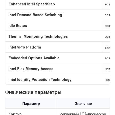
Enhanced Intel SpeedStep
есть
Intel Demand Based Switching
есть
Idle States
есть
Thermal Monitoring Technologies
есть
Intel vPro Platform
заявл
Embedded Options Available
есть
Intel Flex Memory Access
нет
Intel Identity Protection Technology
нет
Физические параметры
Параметр
Значение
Корпус
серверный LGA-процессор