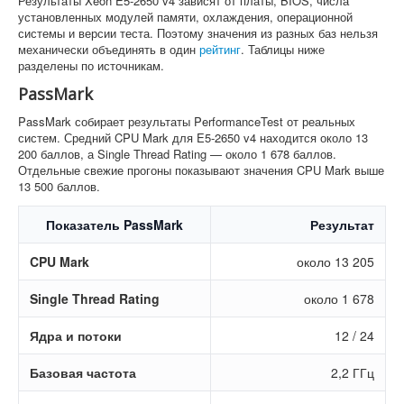
Результаты Xeon E5-2650 v4 зависят от платы, BIOS, числа
установленных модулей памяти, охлаждения, операционной
системы и версии теста. Поэтому значения из разных баз нельзя
механически объединять в один
рейтинг
. Таблицы ниже
разделены по источникам.
PassMark
PassMark собирает результаты PerformanceTest от реальных
систем. Средний CPU Mark для E5-2650 v4 находится около 13
200 баллов, а Single Thread Rating — около 1 678 баллов.
Отдельные свежие прогоны показывают значения CPU Mark выше
13 500 баллов.
Показатель PassMark
Результат
CPU Mark
около 13 205
Single Thread Rating
около 1 678
Ядра и потоки
12 / 24
Базовая частота
2,2 ГГц