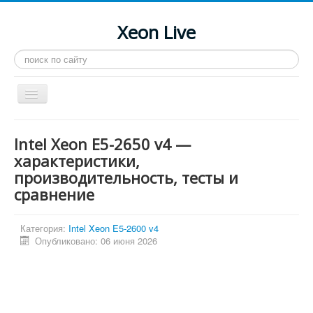
Xeon Live
Искать...
Toggle
Navigation
Главная
Intel Xeon E5-2650 v4 —
LGA 2011-3
характеристики,
производительность, тесты и
LGA 2011
сравнение
Процессоры
Инструкции
Категория:
Intel Xeon E5-2600 v4
Опубликовано: 06 июня 2026
Рейтинги
Конференция
Системные программы