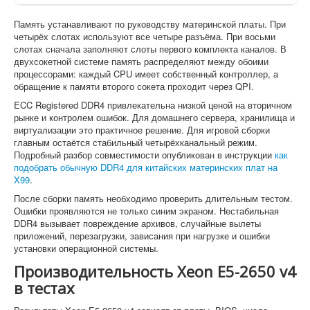
Память устанавливают по руководству материнской платы. При
четырёх слотах используют все четыре разъёма. При восьми
слотах сначала заполняют слоты первого комплекта каналов. В
двухсокетной системе память распределяют между обоими
процессорами: каждый CPU имеет собственный контроллер, а
обращение к памяти второго сокета проходит через QPI.
ECC Registered DDR4 привлекательна низкой ценой на вторичном
рынке и контролем ошибок. Для домашнего сервера, хранилища и
виртуализации это практичное решение. Для игровой сборки
главным остаётся стабильный четырёхканальный режим.
Подробный разбор совместимости опубликован в инструкции
как
подобрать обычную DDR4 для китайских материнских плат на
X99
.
После сборки память необходимо проверить длительным тестом.
Ошибки проявляются не только синим экраном. Нестабильная
DDR4 вызывает повреждение архивов, случайные вылеты
приложений, перезагрузки, зависания при нагрузке и ошибки
установки операционной системы.
Производительность Xeon E5-2650 v4
в тестах