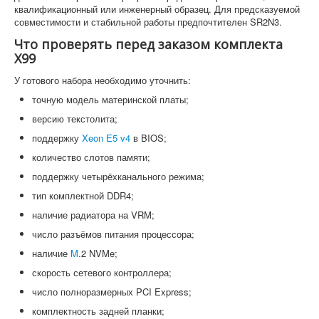
квалификационный или инженерный образец. Для предсказуемой
совместимости и стабильной работы предпочтителен SR2N3.
Что проверять перед заказом комплекта
X99
У готового набора необходимо уточнить:
точную модель материнской платы;
версию текстолита;
поддержку
Xeon E5 v4
в BIOS;
количество слотов памяти;
поддержку четырёхканального режима;
тип комплектной DDR4;
наличие радиатора на VRM;
число разъёмов питания процессора;
наличие
M
.2 NVMe;
скорость сетевого контроллера;
число полноразмерных PCI Express;
комплектность задней планки;