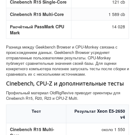
Cinebench R15 Single-Core
121 cb
Cinebench R15 Multi-Core
1 589 cb
Расчётный PassMark CPU
14 028
Mark
Разница между Geekbench Browser и CPU-Monkey связана с
происхождением данных. Geekbench Browser усредняет
отправленные пользователями результаты. CPU-Monkey
публикует сравнительные значения своей базы. Для оценки
конкретного компьютера полезнее запускать тесты после сборки и
сравнивать их с несколькими источниками.
Cinebench, CPU-Z и дополнительные тесты
Профильный материал OldRigRevive приводит ориентиры для
Cinebench R15, R20, R23 и CPU-Z Multi.
Тест
Результат Xeon E5-2650
v4
Cinebench R15 Multi-
около 1 550