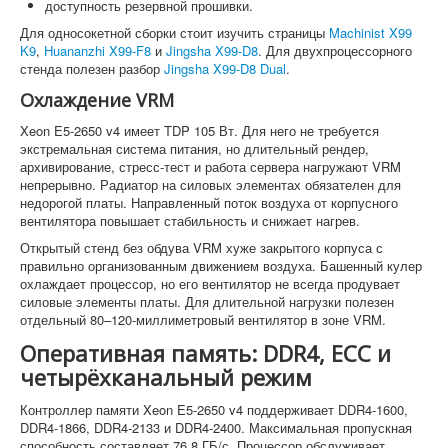
доступность резервной прошивки.
Для односокетной сборки стоит изучить страницы
Machinist X99
K9
,
Huananzhi X99-F8
и
Jingsha X99-D8
. Для двухпроцессорного
стенда полезен разбор
Jingsha X99-D8 Dual
.
Охлаждение VRM
Xeon E5-2650 v4 имеет TDP 105 Вт. Для него не требуется
экстремальная система питания, но длительный рендер,
архивирование, стресс-тест и работа сервера нагружают VRM
непрерывно. Радиатор на силовых элементах обязателен для
недорогой платы. Направленный поток воздуха от корпусного
вентилятора повышает стабильность и снижает нагрев.
Открытый стенд без обдува VRM хуже закрытого корпуса с
правильно организованным движением воздуха. Башенный кулер
охлаждает процессор, но его вентилятор не всегда продувает
силовые элементы платы. Для длительной нагрузки полезен
отдельный 80–120-миллиметровый вентилятор в зоне VRM.
Оперативная память: DDR4, ECC и
четырёхканальный режим
Контроллер памяти Xeon E5-2650 v4 поддерживает DDR4-1600,
DDR4-1866, DDR4-2133 и DDR4-2400. Максимальная пропускная
способность составляет 76,8 ГБ/с. Процессор обслуживает