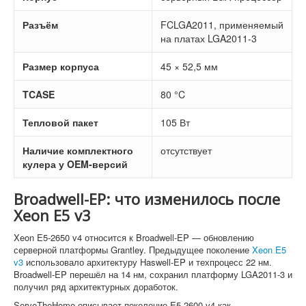
Разъём
FCLGA2011, применяемый
на платах LGA2011-3
Размер корпуса
45 × 52,5 мм
TCASE
80 °C
Тепловой пакет
105 Вт
Наличие комплектного
отсутствует
кулера у OEM-версий
Broadwell-EP: что изменилось после
Xeon E5 v3
Xeon E5-2650 v4 относится к Broadwell-EP — обновлению
серверной платформы Grantley. Предыдущее поколение
Xeon E5
v3
использовало архитектуру Haswell-EP и техпроцесс 22 нм.
Broadwell-EP перешёл на 14 нм, сохранил платформу LGA2011-3 и
получил ряд архитектурных доработок.
ServeTheHome описывает поколение E5-2600 v4 как