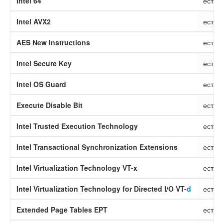
Intel 64
есть
Intel AVX2
есть
AES New Instructions
есть
Intel Secure Key
есть
Intel OS Guard
есть
Execute Disable Bit
есть
Intel Trusted Execution Technology
есть
Intel Transactional Synchronization Extensions
есть
Intel Virtualization Technology VT-x
есть
Intel Virtualization Technology for Directed I/O VT-
d
есть
Extended Page Tables EPT
есть