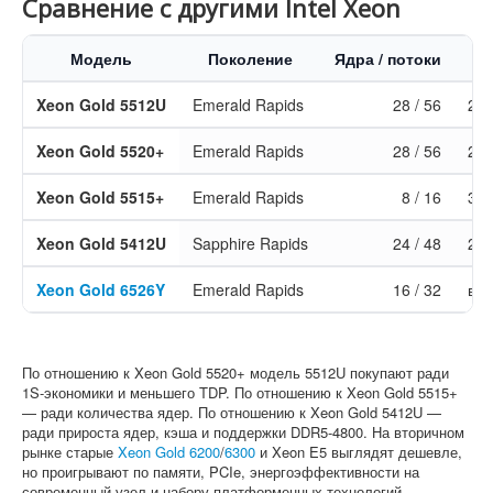
Сравнение с другими Intel Xeon
Модель
Поколение
Ядра / потоки
Xeon Gold 5512U
Emerald Rapids
28 / 56
2,1
Xeon Gold 5520+
Emerald Rapids
28 / 56
2,2
Xeon Gold 5515+
Emerald Rapids
8 / 16
3,2
Xeon Gold 5412U
Sapphire Rapids
24 / 48
2,1
Xeon Gold 6526Y
Emerald Rapids
16 / 32
вы
По отношению к Xeon Gold 5520+ модель 5512U покупают ради
1S-экономики и меньшего TDP. По отношению к Xeon Gold 5515+
— ради количества ядер. По отношению к Xeon Gold 5412U —
ради прироста ядер, кэша и поддержки DDR5-4800. На вторичном
рынке старые
Xeon Gold 6200
/
6300
и Xeon E5 выглядят дешевле,
но проигрывают по памяти, PCIe, энергоэффективности на
современный узел и набору платформенных технологий.