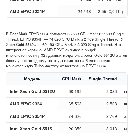
AMD EPYC 8224P
24 / 48
2,55–3,0 ГГц
В PassMark EPYC 9334 получает 65 568 CPU Mark и 2 508 Single
Thread, EPYC 9354P — 74 626 CPU Mark и 2 769 Single Thread. У
Xeon Gold 5512U — 60 183 CPU Mark и 3 023 Single Thread. Это
интересная картина: AMD EPYC сильнее в общей
многопоточности у 32-ядерных моделей, а Xeon Gold 5512U в этой
базе лучше по одному потоку, несмотря на более низкую
максимальную Turbo-частоту относительно EPYC 9334.
Модель
CPU Mark
Single Thread
Intel Xeon Gold 5512U
60 183
3 023
силь
AMD EPYC 9334
65 568
2 508
выше
AMD EPYC 9354P
74 626
2 769
заме
Intel Xeon Gold 5515+
26 359
3 013
мало