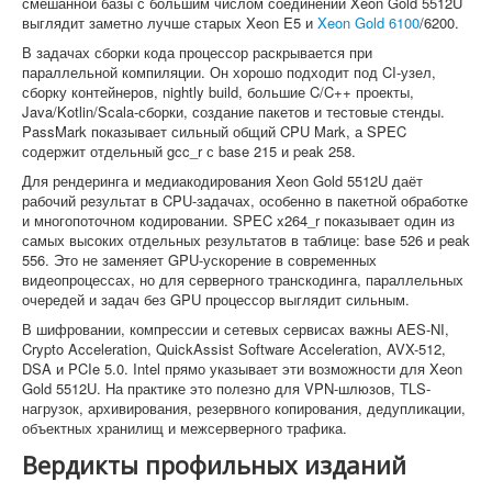
смешанной базы с большим числом соединений Xeon Gold 5512U
выглядит заметно лучше старых Xeon E5 и
Xeon Gold 6100
/6200.
В задачах сборки кода процессор раскрывается при
параллельной компиляции. Он хорошо подходит под CI-узел,
сборку контейнеров, nightly build, большие C/C++ проекты,
Java/Kotlin/Scala-сборки, создание пакетов и тестовые стенды.
PassMark показывает сильный общий CPU Mark, а SPEC
содержит отдельный gcc_r с base 215 и peak 258.
Для рендеринга и медиакодирования Xeon Gold 5512U даёт
рабочий результат в CPU-задачах, особенно в пакетной обработке
и многопоточном кодировании. SPEC x264_r показывает один из
самых высоких отдельных результатов в таблице: base 526 и peak
556. Это не заменяет GPU-ускорение в современных
видеопроцессах, но для серверного транскодинга, параллельных
очередей и задач без GPU процессор выглядит сильным.
В шифровании, компрессии и сетевых сервисах важны AES-NI,
Crypto Acceleration, QuickAssist Software Acceleration, AVX-512,
DSA и PCIe 5.0. Intel прямо указывает эти возможности для Xeon
Gold 5512U. На практике это полезно для VPN-шлюзов, TLS-
нагрузок, архивирования, резервного копирования, дедупликации,
объектных хранилищ и межсерверного трафика.
Вердикты профильных изданий