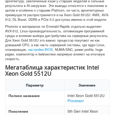
архитектуру, увеличенные кэши у старших моделей и сильные
результаты в AI-нагрузках. Эти выводы относятся к поколению в
целом и особенно к старшим Platinum, но часть архитектурных
преимуществ распространяется и на Xeon Gold 5512U: AMX, AVX-
512, DL Boost, DDR5 и PCIe 5.0 доступны именно в этой модели.
Phoronix в материалах по Emerald Rapids отдельно выделяет
AVX-512, Linux-производительность, оптимизации программной
среды и влияние выбора дистрибутива на серверные результаты.
Для Xeon Gold 5512U это важно: процессор покупают не как
домашний CPU, а как часть серверной системы, где ядро Linux,
планировщик,
настройки BIOS
, NUMA/SNC, power profile, huge
pages, компилятор и библиотеки напрямую влияют на итоговую
скорость.
Мегатаблица характеристик Intel
Xeon Gold 5512U
Параметр
Значение
Полное название
Intel Xeon Gold 5512U
Processor
Поколение
5th Gen Intel Xeon