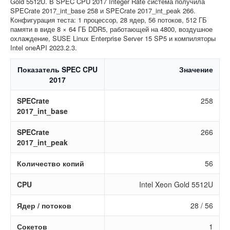
Gold 5512U. В SPEC CPU 2017 Integer Rate система получила
SPECrate 2017_int_base 258 и SPECrate 2017_int_peak 266.
Конфигурация теста: 1 процессор, 28 ядер, 56 потоков, 512 ГБ
памяти в виде 8 × 64 ГБ DDR5, работающей на 4800, воздушное
охлаждение, SUSE Linux Enterprise Server 15 SP5 и компиляторы
Intel oneAPI 2023.2.3.
Показатель SPEC CPU
Значение
2017
SPECrate
258
2017_int_base
SPECrate
266
2017_int_peak
Количество копий
56
CPU
Intel Xeon Gold 5512U
Ядер / потоков
28 / 56
Сокетов
1