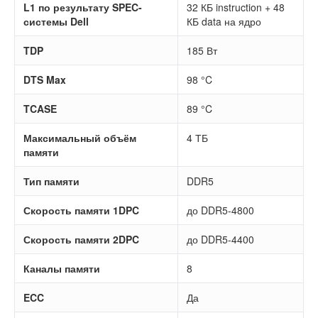
L1 по результату SPEC-
32 КБ instruction + 48
системы Dell
КБ data на ядро
TDP
185 Вт
DTS Max
98 °C
TCASE
89 °C
Максимальный объём
4 ТБ
памяти
Тип памяти
DDR5
Скорость памяти 1DPC
до DDR5-4800
Скорость памяти 2DPC
до DDR5-4400
Каналы памяти
8
ECC
Да