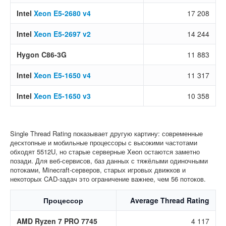
Intel
Xeon E5-2680 v4
17 208
Intel
Xeon E5-2697 v2
14 244
Hygon C86-3G
11 883
Intel
Xeon E5-1650 v4
11 317
Intel
Xeon E5-1650 v3
10 358
Single Thread Rating показывает другую картину: современные
десктопные и мобильные процессоры с высокими частотами
обходят 5512U, но старые серверные Xeon остаются заметно
позади. Для веб-сервисов, баз данных с тяжёлыми одиночными
потоками, Minecraft-серверов, старых игровых движков и
некоторых CAD-задач это ограничение важнее, чем 56 потоков.
Процессор
Average Thread Rating
AMD Ryzen 7 PRO 7745
4 117