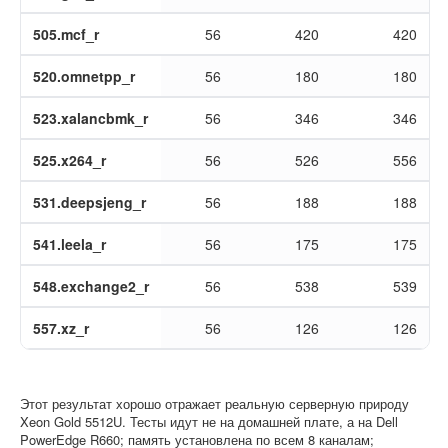
505.mcf_r
56
420
420
520.omnetpp_r
56
180
180
523.xalancbmk_r
56
346
346
525.x264_r
56
526
556
531.deepsjeng_r
56
188
188
541.leela_r
56
175
175
548.exchange2_r
56
538
539
557.xz_r
56
126
126
Этот результат хорошо отражает реальную серверную природу
Xeon Gold 5512U. Тесты идут не на домашней плате, а на Dell
PowerEdge R660; память установлена по всем 8 каналам;