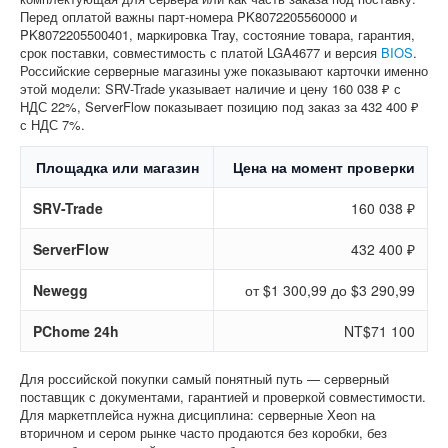
Перед оплатой важны парт-номера PK8072205560000 и
PK8072205500401, маркировка Tray, состояние товара, гарантия,
срок поставки, совместимость с платой LGA4677 и версия
BIOS
.
Российские серверные магазины уже показывают карточки именно
этой модели: SRV-Trade указывает наличие и цену 160 038 ₽ с
НДС 22%, ServerFlow показывает позицию под заказ за 432 400 ₽
с НДС 7%.
Площадка или магазин
Цена на момент проверки
SRV-Trade
160 038 ₽
ServerFlow
432 400 ₽
Newegg
от $1 300,99 до $3 290,99
PChome 24h
NT$71 100
Для российской покупки самый понятный путь — серверный
поставщик с документами, гарантией и проверкой совместимости.
Для маркетплейса нужна дисциплина: серверные Xeon на
вторичном и сером рынке часто продаются без коробки, без