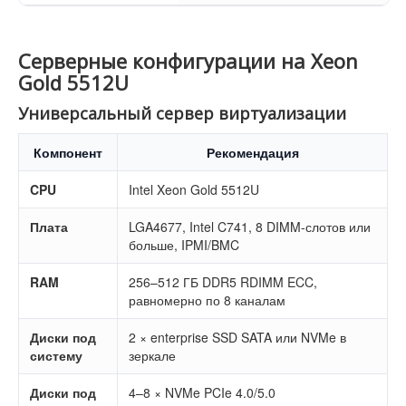
Серверные конфигурации на Xeon
Gold 5512U
Универсальный сервер виртуализации
Компонент
Рекомендация
CPU
Intel Xeon Gold 5512U
Плата
LGA4677, Intel C741, 8 DIMM-слотов или
больше, IPMI/BMC
RAM
256–512 ГБ DDR5 RDIMM ECC,
равномерно по 8 каналам
Диски под
2 × enterprise SSD SATA или NVMe в
систему
зеркале
Диски под
4–8 × NVMe PCIe 4.0/5.0