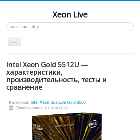
Xeon Live
Искать...
Toggle
Navigation
Главная
Intel Xeon Gold 5512U —
LGA 2011-3
характеристики,
производительность, тесты и
LGA 2011
сравнение
Процессоры
Инструкции
Категория:
Intel Xeon Scalable Gold 5500
Опубликовано: 21 мая 2026
Рейтинги
Конференция
Системные программы