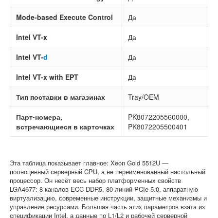
Mode-based Execute Control
Да
Intel VT-x
Да
Intel VT-
d
Да
Intel VT-x with EPT
Да
Тип поставки в магазинах
Tray/OEM
Парт-номера,
PK8072205560000,
встречающиеся в карточках
PK8072205500401
Эта таблица показывает главное: Xeon Gold 5512U —
полноценный серверный CPU, а не переименованный настольный
процессор. Он несёт весь набор платформенных свойств
LGA4677: 8 каналов ECC DDR5, 80 линий PCIe 5.0, аппаратную
виртуализацию, современные инструкции, защитные механизмы и
управление ресурсами. Большая часть этих параметров взята из
спецификации Intel, а данные по L1/L2 и рабочей серверной