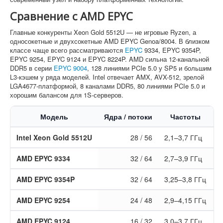
Сравнение с AMD EPYC
Главные конкуренты Xeon Gold 5512U — не игровые Ryzen, а
односокетные и двухсокетные AMD EPYC Genoa/8004. В близком
классе чаще всего рассматриваются
EPYC
9334, EPYC 9354P,
EPYC 9254, EPYC 9124 и EPYC 8224P. AMD сильна 12-канальной
DDR5 в серии
EPYC 9004
, 128 линиями PCIe 5.0 у SP5 и большим
L3-кэшем у ряда моделей. Intel отвечает AMX, AVX-512, зрелой
LGA4677-платформой, 8 каналами DDR5, 80 линиями PCIe 5.0 и
хорошим балансом для 1S-серверов.
Модель
Ядра / потоки
Частоты
Intel Xeon Gold 5512U
28 / 56
2,1–3,7 ГГц
5
AMD EPYC 9334
32 / 64
2,7–3,9 ГГц
AMD EPYC 9354P
32 / 64
3,25–3,8 ГГц
AMD EPYC 9254
24 / 48
2,9–4,15 ГГц
AMD EPYC 9124
16 / 32
3,0–3,7 ГГц