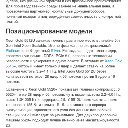
кулера, без розничной гарантии и без прозрачного происхождения.
Для производственной среды важнее не минимальная цена, а
проверяемый парт-номер, нормальный документооборот,
понятный возврат и подтверждённая совместимость с конкретной
платой.
Позиционирование модели
Xeon Gold 5512U занимает очень практичное место в линейке 5th
Gen Intel Xeon Scalable. Это не флагман, не экстремальный
Platinum
и не бюджетный
Silver
. Его задача — дать много ядер,
современную память DDR5, PCIe 5.0, серверные технологии
безопасности и ускорения в одном сокете. В отличие от
Xeon Gold
5515
+, который имеет только 8 ядер и делает ставку на более
высокие частоты 3,2–4,1 ГГц, Intel Xeon Gold 5512U берёт
количеством потоков: 28 ядер и 56 потоков против 8 ядер и 16
потоков.
Сравнение с Xeon Gold 5520+ показывает главный компромисс. У
5520+ те же 28 ядер и 56 потоков, чуть выше частоты 2,2–4,0 ГГц,
выше TDP 205 Вт и поддержка 2S. У 5512U ниже частоты, ниже
теплопакет 185 Вт и только 1S. Для компактного сервера
виртуализации, односокетного узла баз данных или рабочей
станции 5512U выглядит рациональнее. Для двухпроцессорной
машины 5520+ подходит лучше именно из-за масштабируемости
2S.