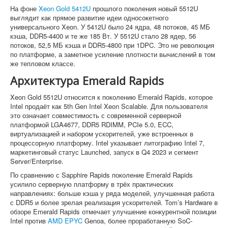
На фоне
Xeon Gold 5412U
прошлого поколения новый 5512U
выглядит как прямое развитие идеи односокетного
универсального Xeon. У 5412U было 24 ядра, 48 потоков, 45 МБ
кэша, DDR5-4400 и те же 185 Вт. У 5512U стало 28 ядер, 56
потоков, 52,5 МБ кэша и DDR5-4800 при 1DPC. Это не революция
по платформе, а заметное усиление плотности вычислений в том
же тепловом классе.
Архитектура Emerald Rapids
Xeon Gold 5512U относится к поколению Emerald Rapids, которое
Intel продаёт как 5th Gen Intel Xeon Scalable. Для пользователя
это означает совместимость с современной серверной
платформой LGA4677, DDR5 RDIMM, PCIe 5.0, ECC,
виртуализацией и набором ускорителей, уже встроенных в
процессорную платформу. Intel указывает литографию Intel 7,
маркетинговый статус Launched, запуск в Q4 2023 и сегмент
Server/Enterprise.
По сравнению с Sapphire Rapids поколение Emerald Rapids
усилило серверную платформу в трёх практических
направлениях: больше кэша у ряда моделей, улучшенная работа
с DDR5 и более зрелая реализация ускорителей. Tom’s Hardware в
обзоре Emerald Rapids отмечает улучшение конкурентной позиции
Intel против
AMD EPYC
Genoa, более проработанную SoC-