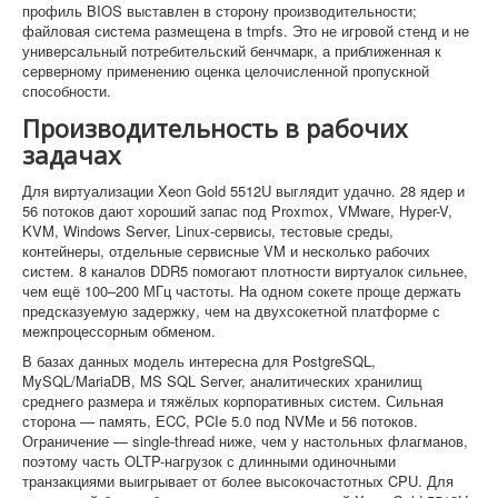
профиль BIOS выставлен в сторону производительности;
файловая система размещена в tmpfs. Это не игровой стенд и не
универсальный потребительский бенчмарк, а приближенная к
серверному применению оценка целочисленной пропускной
способности.
Производительность в рабочих
задачах
Для виртуализации Xeon Gold 5512U выглядит удачно. 28 ядер и
56 потоков дают хороший запас под Proxmox, VMware, Hyper-V,
KVM, Windows Server, Linux-сервисы, тестовые среды,
контейнеры, отдельные сервисные VM и несколько рабочих
систем. 8 каналов DDR5 помогают плотности виртуалок сильнее,
чем ещё 100–200 МГц частоты. На одном сокете проще держать
предсказуемую задержку, чем на двухсокетной платформе с
межпроцессорным обменом.
В базах данных модель интересна для PostgreSQL,
MySQL/MariaDB, MS SQL Server, аналитических хранилищ
среднего размера и тяжёлых корпоративных систем. Сильная
сторона — память, ECC, PCIe 5.0 под NVMe и 56 потоков.
Ограничение — single-thread ниже, чем у настольных флагманов,
поэтому часть OLTP-нагрузок с длинными одиночными
транзакциями выигрывает от более высокочастотных CPU. Для