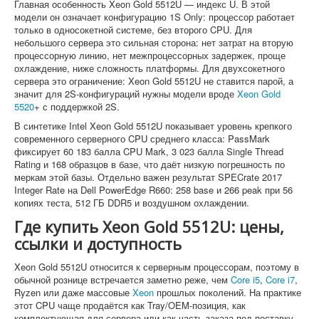
Главная особенность Xeon Gold 5512U — индекс U. В этой
модели он означает конфигурацию 1S Only: процессор работает
только в односокетной системе, без второго CPU. Для
небольшого сервера это сильная сторона: нет затрат на вторую
процессорную линию, нет межпроцессорных задержек, проще
охлаждение, ниже сложность платформы. Для двухсокетного
сервера это ограничение: Xeon Gold 5512U не ставится парой, а
значит для 2S-конфигураций нужны модели вроде
Xeon Gold
5520
+ с поддержкой 2S.
В синтетике Intel Xeon Gold 5512U показывает уровень крепкого
современного серверного CPU среднего класса: PassMark
фиксирует 60 183 балла CPU Mark, 3 023 балла Single Thread
Rating и 168 образцов в базе, что даёт низкую погрешность по
меркам этой базы. Отдельно важен результат SPECrate 2017
Integer Rate на Dell PowerEdge R660: 258 base и 266 peak при 56
копиях теста, 512 ГБ DDR5 и воздушном охлаждении.
Где купить Xeon Gold 5512U: цены,
ссылки и доступность
Xeon Gold 5512U относится к серверным процессорам, поэтому в
обычной рознице встречается заметно реже, чем
Core i5
,
Core i7
,
Ryzen или даже массовые
Xeon
прошлых поколений. На практике
этот CPU чаще продаётся как Tray/OEM-позиция, как
комплектующая для сервера или как часть заказа под поставку.