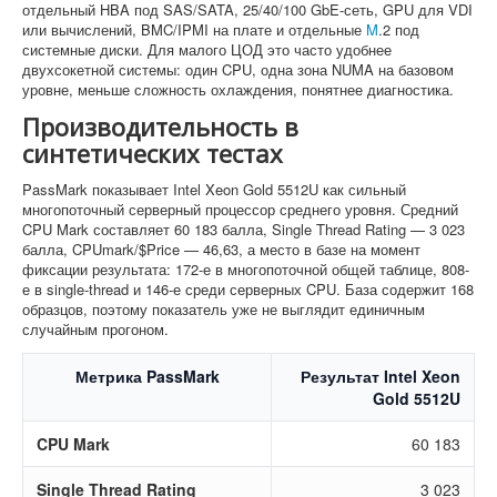
отдельный HBA под SAS/SATA, 25/40/100 GbE-сеть, GPU для VDI
или вычислений, BMC/IPMI на плате и отдельные
M
.2 под
системные диски. Для малого ЦОД это часто удобнее
двухсокетной системы: один CPU, одна зона NUMA на базовом
уровне, меньше сложность охлаждения, понятнее диагностика.
Производительность в
синтетических тестах
PassMark показывает Intel Xeon Gold 5512U как сильный
многопоточный серверный процессор среднего уровня. Средний
CPU Mark составляет 60 183 балла, Single Thread Rating — 3 023
балла, CPUmark/$Price — 46,63, а место в базе на момент
фиксации результата: 172-е в многопоточной общей таблице, 808-
е в single-thread и 146-е среди серверных CPU. База содержит 168
образцов, поэтому показатель уже не выглядит единичным
случайным прогоном.
Метрика PassMark
Результат Intel Xeon
Gold 5512U
CPU Mark
60 183
Single Thread Rating
3 023