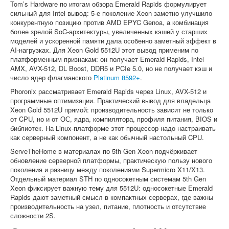
Tom’s Hardware по итогам обзора Emerald Rapids формулирует
сильный для Intel вывод: 5-е поколение Xeon заметно улучшило
конкурентную позицию против AMD EPYC Genoa, а комбинация
более зрелой SoC-архитектуры, увеличенных кэшей у старших
моделей и ускоренной памяти дала особенно заметный эффект в
AI-нагрузках. Для Xeon Gold 5512U этот вывод применим по
платформенным признакам: он получает Emerald Rapids, Intel
AMX, AVX-512, DL Boost, DDR5 и PCIe 5.0, но не получает кэш и
число ядер флагманского
Platinum 8592+
.
Phoronix рассматривает Emerald Rapids через Linux, AVX-512 и
программные оптимизации. Практический вывод для владельца
Xeon Gold 5512U прямой: производительность зависит не только
от CPU, но и от ОС, ядра, компилятора, профиля питания, BIOS и
библиотек. На Linux-платформе этот процессор надо настраивать
как серверный компонент, а не как обычный настольный CPU.
ServeTheHome в материалах по 5th Gen Xeon подчёркивает
обновление серверной платформы, практическую пользу нового
поколения и разницу между поколениями Supermicro X11/X13.
Отдельный материал STH по односокетным системам 5th Gen
Xeon фиксирует важную тему для 5512U: односокетные Emerald
Rapids дают заметный смысл в компактных серверах, где важны
производительность на узел, питание, плотность и отсутствие
сложности 2S.