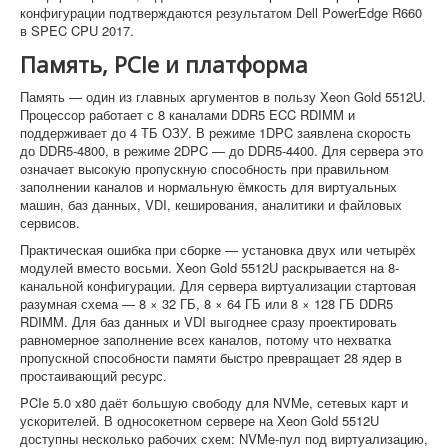
конфигурации подтверждаются результатом Dell PowerEdge R660
в SPEC CPU 2017.
Память, PCIe и платформа
Память — один из главных аргументов в пользу Xeon Gold 5512U.
Процессор работает с 8 каналами DDR5 ECC RDIMM и
поддерживает до 4 ТБ ОЗУ. В режиме 1DPC заявлена скорость
до DDR5-4800, в режиме 2DPC — до DDR5-4400. Для сервера это
означает высокую пропускную способность при правильном
заполнении каналов и нормальную ёмкость для виртуальных
машин, баз данных, VDI, кеширования, аналитики и файловых
сервисов.
Практическая ошибка при сборке — установка двух или четырёх
модулей вместо восьми. Xeon Gold 5512U раскрывается на 8-
канальной конфигурации. Для сервера виртуализации стартовая
разумная схема — 8 × 32 ГБ, 8 × 64 ГБ или 8 × 128 ГБ DDR5
RDIMM. Для баз данных и VDI выгоднее сразу проектировать
равномерное заполнение всех каналов, потому что нехватка
пропускной способности памяти быстро превращает 28 ядер в
простаивающий ресурс.
PCIe 5.0 x80 даёт большую свободу для NVMe, сетевых карт и
ускорителей. В односокетном сервере на Xeon Gold 5512U
доступны несколько рабочих схем: NVMe-пул под виртуализацию,