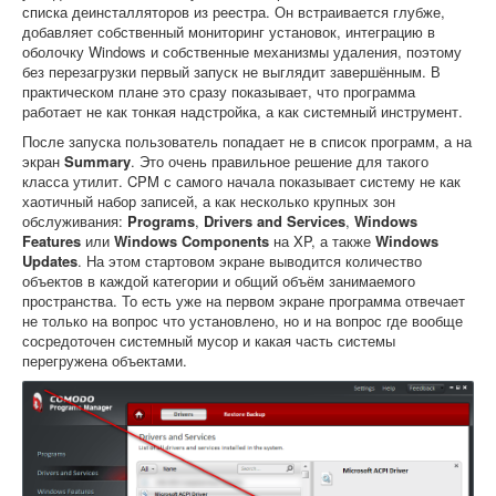
списка деинсталляторов из реестра. Он встраивается глубже,
добавляет собственный мониторинг установок, интеграцию в
оболочку Windows и собственные механизмы удаления, поэтому
без перезагрузки первый запуск не выглядит завершённым. В
практическом плане это сразу показывает, что программа
работает не как тонкая надстройка, а как системный инструмент.
После запуска пользователь попадает не в список программ, а на
экран
Summary
. Это очень правильное решение для такого
класса утилит. CPM с самого начала показывает систему не как
хаотичный набор записей, а как несколько крупных зон
обслуживания:
Programs
,
Drivers and Services
,
Windows
Features
или
Windows Components
на XP, а также
Windows
Updates
. На этом стартовом экране выводится количество
объектов в каждой категории и общий объём занимаемого
пространства. То есть уже на первом экране программа отвечает
не только на вопрос что установлено, но и на вопрос где вообще
сосредоточен системный мусор и какая часть системы
перегружена объектами.