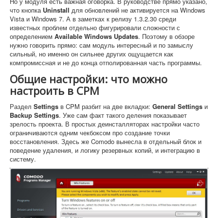
Но у модуля есть важная оговорка. В руководстве прямо указано,
что кнопка
Uninstall
для обновлений не активируется на Windows
Vista и Windows 7. А в заметках к релизу 1.3.2.30 среди
известных проблем отдельно фигурировали сложности с
определением
Available Windows Updates
. Поэтому в обзоре
нужно говорить прямо: сам модуль интересный и по замыслу
сильный, но именно он сильнее других ощущается как
компромиссная и не до конца отполированная часть программы.
Общие настройки: что можно
настроить в CPM
Раздел
Settings
в CPM разбит на две вкладки:
General Settings
и
Backup Settings
. Уже сам факт такого деления показывает
зрелость проекта. В простых деинсталляторах настройки часто
ограничиваются одним чекбоксом про создание точки
восстановления. Здесь же Comodo вынесла в отдельный блок и
поведение удаления, и логику резервных копий, и интеграцию в
систему.