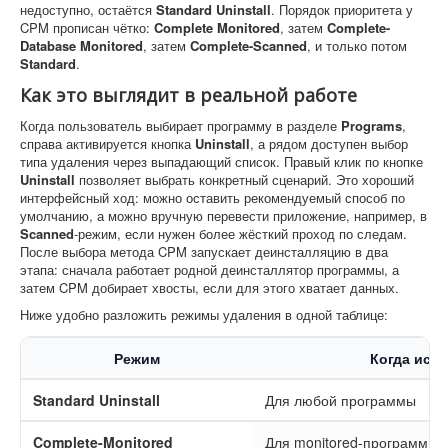
недоступно, остаётся
Standard Uninstall
. Порядок приоритета у
CPM прописан чётко:
Complete Monitored
, затем
Complete-
Database Monitored
, затем
Complete-Scanned
, и только потом
Standard
.
Как это выглядит в реальной работе
Когда пользователь выбирает программу в разделе
Programs
,
справа активируется кнопка
Uninstall
, а рядом доступен выбор
типа удаления через выпадающий список. Правый клик по кнопке
Uninstall
позволяет выбрать конкретный сценарий. Это хороший
интерфейсный ход: можно оставить рекомендуемый способ по
умолчанию, а можно вручную перевести приложение, например, в
Scanned
-режим, если нужен более жёсткий проход по следам.
После выбора метода CPM запускает деинсталляцию в два
этапа: сначала работает родной деинсталлятор программы, а
затем CPM добирает хвосты, если для этого хватает данных.
Ниже удобно разложить режимы удаления в одной таблице:
Режим
Когда исп
Standard Uninstall
Для любой программы
Complete-Monitored
Для monitored-программ