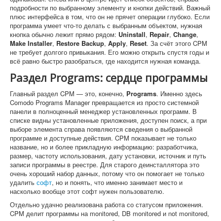
подробности по выбранному элементу и кнопки действий. Важный
плюс интерфейса в том, что он не прячет операции глубоко. Если
программа умеет что-то делать с выбранным объектом, нужная
кнопка обычно лежит прямо рядом:
Uninstall
,
Repair
,
Change
,
Make Installer
,
Restore Backup
,
Apply
,
Reset
. За счёт этого CPM
не требует долгого привыкания. Его можно открыть спустя годы и
всё равно быстро разобраться, где находится нужная команда.
Раздел Programs: сердце программы
Главный раздел CPM — это, конечно,
Programs
. Именно здесь
Comodo Programs Manager превращается из просто системной
панели в полноценный менеджер установленных программ. В
списке видны установленные приложения, доступен поиск, а при
выборе элемента справа появляются сведения о выбранной
программе и доступные действия. CPM показывает не только
название, но и более прикладную информацию: разработчика,
размер, частоту использования, дату установки, источник и путь
записи программы в реестре. Для старого деинсталлятора это
очень хороший набор данных, потому что он помогает не только
удалить
софт
, но и понять, что именно занимает место и
насколько вообще этот софт нужен пользователю.
Отдельно удачно реализована работа со статусом приложения.
CPM делит программы на monitored, DB monitored и not monitored,