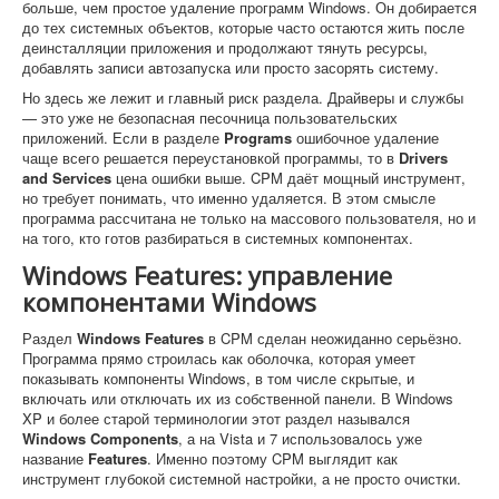
больше, чем простое удаление программ Windows. Он добирается
до тех системных объектов, которые часто остаются жить после
деинсталляции приложения и продолжают тянуть ресурсы,
добавлять записи автозапуска или просто засорять систему.
Но здесь же лежит и главный риск раздела. Драйверы и службы
— это уже не безопасная песочница пользовательских
приложений. Если в разделе
Programs
ошибочное удаление
чаще всего решается переустановкой программы, то в
Drivers
and Services
цена ошибки выше. CPM даёт мощный инструмент,
но требует понимать, что именно удаляется. В этом смысле
программа рассчитана не только на массового пользователя, но и
на того, кто готов разбираться в системных компонентах.
Windows Features: управление
компонентами Windows
Раздел
Windows Features
в CPM сделан неожиданно серьёзно.
Программа прямо строилась как оболочка, которая умеет
показывать компоненты Windows, в том числе скрытые, и
включать или отключать их из собственной панели. В Windows
XP и более старой терминологии этот раздел назывался
Windows Components
, а на Vista и 7 использовалось уже
название
Features
. Именно поэтому CPM выглядит как
инструмент глубокой системной настройки, а не просто очистки.