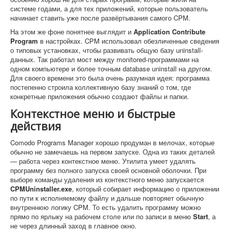
системе годами, а для тех приложений, которые пользователь
начинает ставить уже после развёртывания самого CPM.
На этом же фоне понятнее выглядит и
Application Contribute
Program
в настройках. CPM использовал обезличенные сведения
о типовых установках, чтобы развивать общую базу uninstall-
данных. Так работал мост между monitored-программами на
одном компьютере и более точным database uninstall на другом.
Для своего времени это была очень разумная идея: программа
постепенно строила коллективную базу знаний о том, где
конкретные приложения обычно создают файлы и папки.
Контекстное меню и быстрые
действия
Comodo Programs Manager хорошо продуман в мелочах, которые
обычно не замечаешь на первом запуске. Одна из таких деталей
— работа через контекстное меню. Утилита умеет удалять
программу без полного запуска своей основной оболочки. При
выборе команды удаления из контекстного меню запускается
CPMUninstaller.exe
, который собирает информацию о приложении
по пути к исполняемому файлу и дальше повторяет обычную
внутреннюю логику CPM. То есть удалить программу можно
прямо по ярлыку на рабочем столе или по записи в меню
Start
, а
не через длинный заход в главное окно.