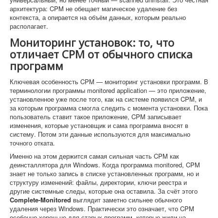
архитектура: CPM не обещает магическое удаление без
контекста, а опирается на объём данных, которым реально
располагает.
Мониторинг установок: то, что
отличает CPM от обычного списка
программ
Ключевая особенность CPM — мониторинг установки программ. В
терминологии программы monitored application — это приложение,
установленное уже после того, как на системе появился CPM, и
за которым программа смогла следить с момента установки. Пока
пользователь ставит такое приложение, CPM записывает
изменения, которые установщик и сама программа вносят в
систему. Потом эти данные используются для максимально
точного отката.
Именно на этом держится самая сильная часть CPM как
деинсталлятора для Windows. Когда программа monitored, CPM
знает не только запись в списке установленных программ, но и
структуру изменений: файлы, директории, ключи реестра и
другие системные следы, которые она оставила. За счёт этого
Complete-Monitored
выглядит заметно сильнее обычного
удаления через Windows. Практически это означает, что CPM
особенно хорош не для старых программ, которые жили на