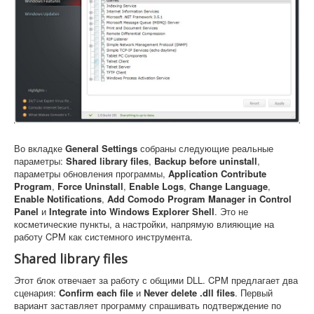
Во вкладке
General Settings
собраны следующие реальные
параметры:
Shared library files
,
Backup before uninstall
,
параметры обновления программы,
Application Contribute
Program
,
Force Uninstall
,
Enable Logs
,
Change Language
,
Enable Notifications
,
Add Comodo Program Manager in Control
Panel
и
Integrate into Windows Explorer Shell
. Это не
косметические пункты, а настройки, напрямую влияющие на
работу CPM как системного инструмента.
Shared library files
Этот блок отвечает за работу с общими DLL. CPM предлагает два
сценария:
Confirm each file
и
Never delete .dll files
. Первый
вариант заставляет программу спрашивать подтверждение по