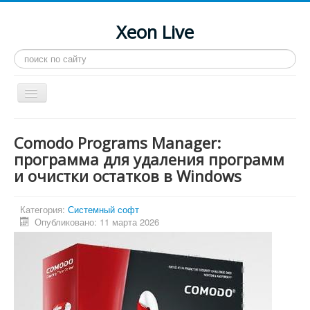
Xeon Live
Искать...
Toggle
Navigation
Главная
Comodo Programs Manager:
LGA 2011-3
программа для удаления программ
и очистки остатков в Windows
LGA 2011
Процессоры
Категория:
Системный софт
Инструкции
Опубликовано: 11 марта 2026
Рейтинги
Конференция
Системные программы