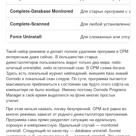
Complete-Database Monitored
Для старых программ с за
Complete-Scanned
Для любой установленной
Force Uninstall
Для сломанных или отсутс
Такой набор режимов и делает полное удаление программ в CPM
интересным даже сейчас. В большинстве старых
деинсталляторов пользователь видел только два мира: либо
штатный uninstaller, либо остаточный скан. В CPM схема богаче.
Здесь есть локальный журнал наблюдений, внешняя база знаний
Comodo и локальный скан следов. По сути, программа пытается
максимально приблизиться к состоянию как будто этого софта на
компьютере не было вообще. Именно поэтому Comodo Programs
Manager в своё время выделялся на фоне многих простых
утилит.
При этом нельзя назвать логику безупречной. CPM всё равно во
многих режимах зависит от родного деинсталлятора приложения.
Программа сама прямо разделяет ситуацию на идеальную,
хорошую и компромиссную. Идеальный случай — monitored
uninstall. Следующий по качеству — database uninstall. Более
универсальный, но менее точный — scanned uninstall. Это честная