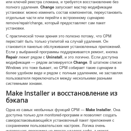
или ключей реестра сломана, и требуется восстановление без
полного удаления.
Change
запускает мастер модификации
установки: можно изменить состав компонентов, переустановить
отдельные части или перейти к встроенному сценарию
remove/repair/change, который предоставляет сам пакет
установки.
С практической точки зрения это полезно потому, что CPM
перестаёт быть только утилитой на случай удаления. Он
становится панелью обслуживания установленных приложений.
Если у выбранной программы поддерживается ремонт, кнопка
Repair
лежит рядом с
Uninstall
, и это логично. Если доступна
модификация — рядом активируется
Change
. В штатном списке
Windows это тоже бывает, но CPM собирает такие сценарии в
более удобном виде и рядом с полным удалением, не заставляя
пользователя переключаться между несколькими разными
системными зонами.
Make Installer и восстановление из
бэкапа
Одна из самых необычных функций CPM —
Make Installer
. Она
доступна только для monitored-программ и позволяет создать
самораспаковывающийся установочный пакет приложения с
сохранением пользовательских настроек. Логика очень
интересная: программа не просто удаляет софт, а может