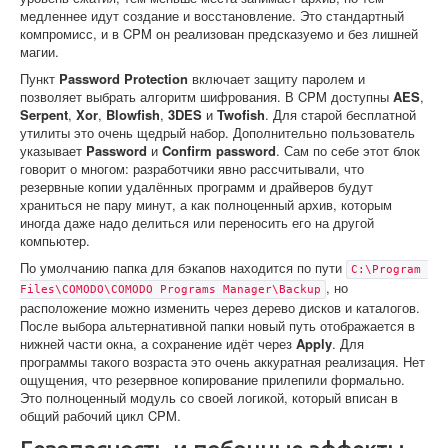
медленнее идут создание и восстановление. Это стандартный
компромисс, и в CPM он реализован предсказуемо и без лишней
магии.
Пункт
Password Protection
включает защиту паролем и
позволяет выбрать алгоритм шифрования. В CPM доступны
AES
,
Serpent
,
Xor
,
Blowfish
,
3DES
и
Twofish
. Для старой бесплатной
утилиты это очень щедрый набор. Дополнительно пользователь
указывает
Password
и
Confirm password
. Сам по себе этот блок
говорит о многом: разработчики явно рассчитывали, что
резервные копии удалённых программ и драйверов будут
храниться не пару минут, а как полноценный архив, которым
иногда даже надо делиться или переносить его на другой
компьютер.
По умолчанию папка для бэкапов находится по пути
C:\Program 
, но
Files\COMODO\COMODO Programs Manager\Backup
расположение можно изменить через дерево дисков и каталогов.
После выбора альтернативной папки новый путь отображается в
нижней части окна, а сохранение идёт через
Apply
. Для
программы такого возраста это очень аккуратная реализация. Нет
ощущения, что резервное копирование прилепили формально.
Это полноценный модуль со своей логикой, который вписан в
общий рабочий цикл CPM.