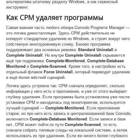
альтернатива штатному разделу Windows, а как сервисный
инструмент.
Как CPM удаляет программы
Самая важная часть любого обзора Comodo Programs Manager —
это логика деинсталляции. Здесь CPM действительно не
копирует стандартное удаление из Windows, а строит вокруг него
собственую многоуровневую схему. Базово программа
поддерживает два основных режима:
Standard Uninstall
и
Complete Uninstall
. Но внутри
Complete Uninstall
скрываются
ещё три подрежима:
Complete-Monitored
,
Complete-Database
Monitored
и
Complete-Scanned
. Кроме того, в настройках есть
отдельный флажок
Force Uninstall
, который переводит удаление
в ещё более жёсткий сценарий.
Логика здесь устроена так: CPM сначала определяет, сколько
информации у него есть о приложении, и уже от этого выбирает
глубину удаления. Если программа была установлена уже после
установки CPM и находилась под мониторингом, используется
лучший сценарий —
Complete-Monitored
. Если приложение
старое, но про него есть запись в централизованной базе Comodo,
включается
Complete-Database Monitored
. Если записи в базе
нет, CPM может пойти по пути
Complete-Scanned
, то есть
сначала собрать типовые следы на локальной системе, а затем
использовать их при удалении. Если же ничего более глубокого