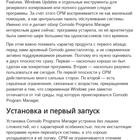
Features, Windows Updates и отдельные инструменты для
резервного копирования или полного удаления следов
программы. За счёт этого CPM воспринимается не как маленький
помощник, а как центральная панель обслуживания системы.
Именно это и делает обзор Comodo Programs Manager
интересным даже сейчас: программа устарела, но её архитектура
была заметно шире большинства одноклассников того времени.
При этом важно понимать характер продукта с первого абзаца:
перед нами архивный Comodo деинсталлятор, а не современное
активно поддерживаемое решение. Поэтому его нужно оценивать
в двух плоскостях сразу. Первая — насколько хорошо он был
сделан как конкретная программа. Вторая — насколько разумно
пользоваться им сегодня. По первой плоскости у CPM
действительно много сильных сторон. По второй — есть
серьёзные ограничения, связанные с возрастом, прекращением
развития и тем, что современная Windows уже заметно
отличается от той среды, под которую проектировался Comodo
Program Manager.
Установка и первый запуск
Установка Comodo Programs Manager устроена без лишних
сложностей, но с характерной особенностью: после инсталляции
программе нужен перезапуск системы, и это хорошо
укладывается в её логику. CPM не ограничивается чтением