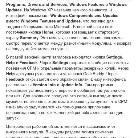
Programs
,
Drivers and Services
,
Windows Features
и
Windows
Updates
. На Windows XP названия немного меняются, и
интерфейс показывает
Windows Components and Updates
вместо
Windows Features and Updates
, что логично для
тогдашней терминологии Microsoft. В верхней части есть
постоянная кнопка
Home
, которая возвращает к стартовому
экрану
Summary
. Это мелочь, но очень полезная: программа
быстро переключается между разнотипными модулями, и возврат
на сводку действительно нужен.
В правой верхней части заголовка находятся кнопки
Settings
,
Help
и
Feedback
. Через
Settings
открываются общие параметры
поведения CPM и отдельные параметры резервных копий. Через
Help
доступны руководство и установка GeekBuddy. Через
Feedback
открывается окно обратной связи. Внизу интерфейса
расположены
Version Info
и
Update Info
. Там программа
показывает установленную версию и сообщает, актуальна она
или нет. Для архивного продукта это сегодня выглядит почти
музейно, но именно в этом месте хорошо чувствуется, что CPM
изначально задумывался как полноценное приложение
сопровождения, а не как маленький portable-экзешник на один
запуск.
Центральная рабочая область меняется в зависимости от
выбранного модуля. В каждом разделе логика примерно
одинаковая: слева или в центре идёт список объектов, справа —