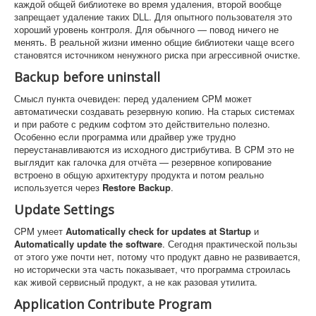
каждой общей библиотеке во время удаления, второй вообще
запрещает удаление таких DLL. Для опытного пользователя это
хороший уровень контроля. Для обычного — повод ничего не
менять. В реальной жизни именно общие библиотеки чаще всего
становятся источником ненужного риска при агрессивной очистке.
Backup before uninstall
Смысл пункта очевиден: перед удалением CPM может
автоматически создавать резервную копию. На старых системах
и при работе с редким софтом это действительно полезно.
Особенно если программа или драйвер уже трудно
переустанавливаются из исходного дистрибутива. В CPM это не
выглядит как галочка для отчёта — резервное копирование
встроено в общую архитектуру продукта и потом реально
используется через
Restore Backup
.
Update Settings
CPM умеет
Automatically check for updates at Startup
и
Automatically update the software
. Сегодня практической пользы
от этого уже почти нет, потому что продукт давно не развивается,
но исторически эта часть показывает, что программа строилась
как живой сервисный продукт, а не как разовая утилита.
Application Contribute Program