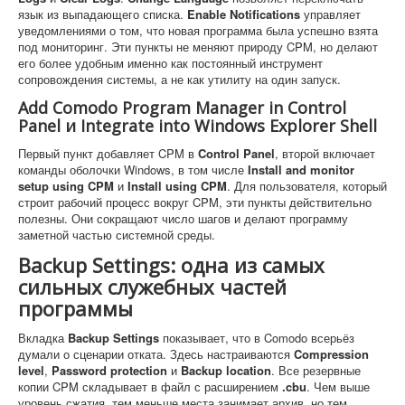
язык из выпадающего списка.
Enable Notifications
управляет
уведомлениями о том, что новая программа была успешно взята
под мониторинг. Эти пункты не меняют природу CPM, но делают
его более удобным именно как постоянный инструмент
сопровождения системы, а не как утилиту на один запуск.
Add Comodo Program Manager in Control
Panel и Integrate into Windows Explorer Shell
Первый пункт добавляет CPM в
Control Panel
, второй включает
команды оболочки Windows, в том числе
Install and monitor
setup using CPM
и
Install using CPM
. Для пользователя, который
строит рабочий процесс вокруг CPM, эти пункты действительно
полезны. Они сокращают число шагов и делают программу
заметной частью системной среды.
Backup Settings: одна из самых
сильных служебных частей
программы
Вкладка
Backup Settings
показывает, что в Comodo всерьёз
думали о сценарии отката. Здесь настраиваются
Compression
level
,
Password protection
и
Backup location
. Все резервные
копии CPM складывает в файл с расширением
.cbu
. Чем выше
уровень сжатия, тем меньше места занимает архив, но тем