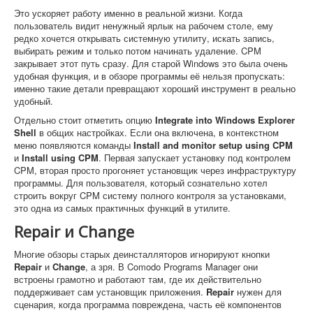
Это ускоряет работу именно в реальной жизни. Когда
пользователь видит ненужный ярлык на рабочем столе, ему
редко хочется открывать системную утилиту, искать запись,
выбирать режим и только потом начинать удаление. CPM
закрывает этот путь сразу. Для старой Windows это была очень
удобная функция, и в обзоре программы её нельзя пропускать:
именно такие детали превращают хороший инструмент в реально
удобный.
Отдельно стоит отметить опцию
Integrate into Windows Explorer
Shell
в общих настройках. Если она включена, в контекстном
меню появляются команды
Install and monitor setup using CPM
и
Install using CPM
. Первая запускает установку под контролем
CPM, вторая просто прогоняет установщик через инфраструктуру
программы. Для пользователя, который сознательно хотел
строить вокруг CPM систему полного контроля за установками,
это одна из самых практичных функций в утилите.
Repair и Change
Многие обзоры старых деинсталляторов игнорируют кнопки
Repair
и
Change
, а зря. В Comodo Programs Manager они
встроены грамотно и работают там, где их действительно
поддерживает сам установщик приложения.
Repair
нужен для
сценария, когда программа повреждена, часть её компонентов