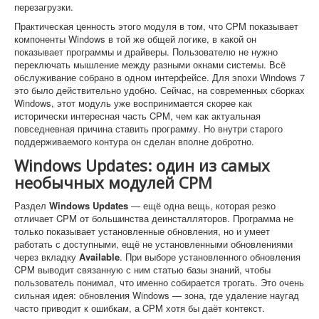
перезагрузки.
Практическая ценность этого модуля в том, что CPM показывает
компоненты Windows в той же общей логике, в какой он
показывает программы и драйверы. Пользователю не нужно
переключать мышление между разными окнами системы. Всё
обслуживание собрано в одном интерфейсе. Для эпохи Windows 7
это было действительно удобно. Сейчас, на современных сборках
Windows, этот модуль уже воспринимается скорее как
исторически интересная часть CPM, чем как актуальная
повседневная причина ставить программу. Но внутри старого
поддерживаемого контура он сделан вполне добротно.
Windows Updates: один из самых
необычных модулей CPM
Раздел
Windows Updates
— ещё одна вещь, которая резко
отличает CPM от большинства деинсталляторов. Программа не
только показывает установленные обновления, но и умеет
работать с доступными, ещё не установленными обновлениями
через вкладку
Available
. При выборе установленного обновления
CPM выводит связанную с ним статью базы знаний, чтобы
пользователь понимал, что именно собирается трогать. Это очень
сильная идея: обновления Windows — зона, где удаление наугад
часто приводит к ошибкам, а CPM хотя бы даёт контекст.