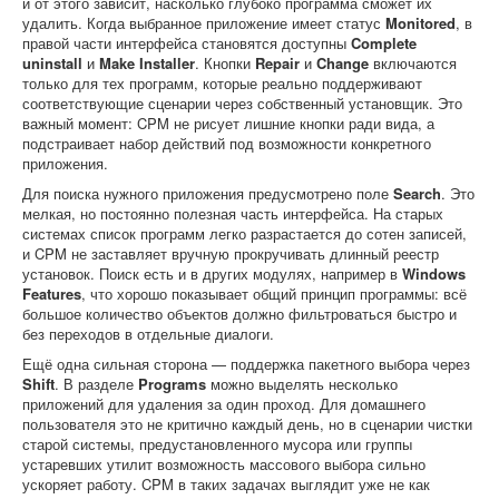
и от этого зависит, насколько глубоко программа сможет их
удалить. Когда выбранное приложение имеет статус
Monitored
, в
правой части интерфейса становятся доступны
Complete
uninstall
и
Make Installer
. Кнопки
Repair
и
Change
включаются
только для тех программ, которые реально поддерживают
соответствующие сценарии через собственный установщик. Это
важный момент: CPM не рисует лишние кнопки ради вида, а
подстраивает набор действий под возможности конкретного
приложения.
Для поиска нужного приложения предусмотрено поле
Search
. Это
мелкая, но постоянно полезная часть интерфейса. На старых
системах список программ легко разрастается до сотен записей,
и CPM не заставляет вручную прокручивать длинный реестр
установок. Поиск есть и в других модулях, например в
Windows
Features
, что хорошо показывает общий принцип программы: всё
большое количество объектов должно фильтроваться быстро и
без переходов в отдельные диалоги.
Ещё одна сильная сторона — поддержка пакетного выбора через
Shift
. В разделе
Programs
можно выделять несколько
приложений для удаления за один проход. Для домашнего
пользователя это не критично каждый день, но в сценарии чистки
старой системы, предустановленного мусора или группы
устаревших утилит возможность массового выбора сильно
ускоряет работу. CPM в таких задачах выглядит уже не как