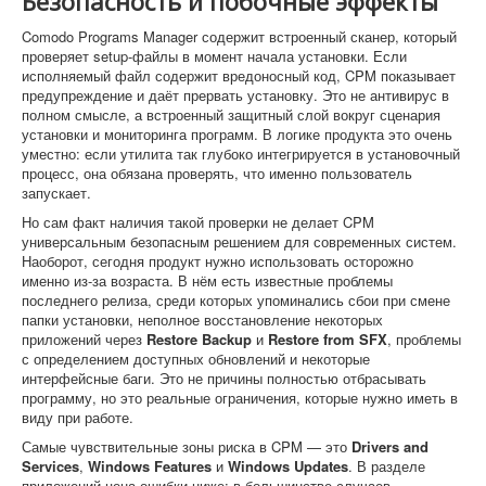
Безопасность и побочные эффекты
Comodo Programs Manager содержит встроенный сканер, который
проверяет setup-файлы в момент начала установки. Если
исполняемый файл содержит вредоносный код, CPM показывает
предупреждение и даёт прервать установку. Это не антивирус в
полном смысле, а встроенный защитный слой вокруг сценария
установки и мониторинга программ. В логике продукта это очень
уместно: если утилита так глубоко интегрируется в установочный
процесс, она обязана проверять, что именно пользователь
запускает.
Но сам факт наличия такой проверки не делает CPM
универсальным безопасным решением для современных систем.
Наоборот, сегодня продукт нужно использовать осторожно
именно из-за возраста. В нём есть известные проблемы
последнего релиза, среди которых упоминались сбои при смене
папки установки, неполное восстановление некоторых
приложений через
Restore Backup
и
Restore from SFX
, проблемы
с определением доступных обновлений и некоторые
интерфейсные баги. Это не причины полностью отбрасывать
программу, но это реальные ограничения, которые нужно иметь в
виду при работе.
Самые чувствительные зоны риска в CPM — это
Drivers and
Services
,
Windows Features
и
Windows Updates
. В разделе
приложений цена ошибки ниже: в большинстве случаев