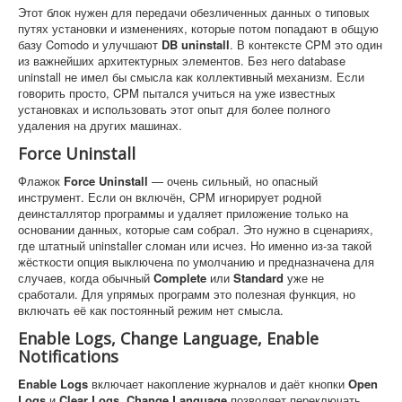
Этот блок нужен для передачи обезличенных данных о типовых
путях установки и изменениях, которые потом попадают в общую
базу Comodo и улучшают
DB uninstall
. В контексте CPM это один
из важнейших архитектурных элементов. Без него database
uninstall не имел бы смысла как коллективный механизм. Если
говорить просто, CPM пытался учиться на уже известных
установках и использовать этот опыт для более полного
удаления на других машинах.
Force Uninstall
Флажок
Force Uninstall
— очень сильный, но опасный
инструмент. Если он включён, CPM игнорирует родной
деинсталлятор программы и удаляет приложение только на
основании данных, которые сам собрал. Это нужно в сценариях,
где штатный uninstaller сломан или исчез. Но именно из-за такой
жёсткости опция выключена по умолчанию и предназначена для
случаев, когда обычный
Complete
или
Standard
уже не
сработали. Для упрямых программ это полезная функция, но
включать её как постоянный режим нет смысла.
Enable Logs, Change Language, Enable
Notifications
Enable Logs
включает накопление журналов и даёт кнопки
Open
Logs
и
Clear Logs
.
Change Language
позволяет переключать