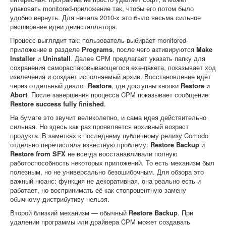
упаковать monitored-приложение так, чтобы его потом было
удобно вернуть. Для начала 2010-х это было весьма сильное
расширение идеи деинсталлятора.
Процесс выглядит так: пользователь выбирает monitored-
приложение в разделе
Programs
, после чего активируются
Make
Installer
и
Uninstall
. Далее CPM предлагает указать папку для
сохранения самораспаковывающегося exe-пакета, показывает ход
извлечения и создаёт исполняемый архив. Восстановление идёт
через отдельный диалог
Restore
, где доступны кнопки
Restore
и
Abort
. После завершения процесса CPM показывает сообщение
Restore success fully finished
.
На бумаге это звучит великолепно, и сама идея действительно
сильная. Но здесь как раз проявляется архивный возраст
продукта. В заметках к последнему публичному релизу Comodo
отдельно перечисляла известную проблему:
Restore Backup
и
Restore from SFX
не всегда восстанавливали полную
работоспособность некоторых приложений. То есть механизм был
полезным, но не универсально безошибочным. Для обзора это
важный нюанс: функция не декоративная, она реально есть и
работает, но воспринимать её как стопроцентную замену
обычному дистрибутиву нельзя.
Второй близкий механизм — обычный
Restore Backup
. При
удалении программы или драйвера CPM может создавать