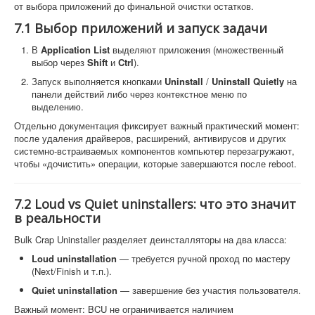
от выбора приложений до финальной очистки остатков.
7.1 Выбор приложений и запуск задачи
В
Application List
выделяют приложения (множественный
выбор через
Shift
и
Ctrl
).
Запуск выполняется кнопками
Uninstall
/
Uninstall Quietly
на
панели действий либо через контекстное меню по
выделению.
Отдельно документация фиксирует важный практический момент:
после удаления драйверов, расширений, антивирусов и других
системно-встраиваемых компонентов компьютер перезагружают,
чтобы «дочистить» операции, которые завершаются после reboot.
7.2 Loud vs Quiet uninstallers: что это значит
в реальности
Bulk Crap Uninstaller разделяет деинсталляторы на два класса:
Loud uninstallation
— требуется ручной проход по мастеру
(Next/Finish и т.п.).
Quiet uninstallation
— завершение без участия пользователя.
Важный момент: BCU не ограничивается наличием