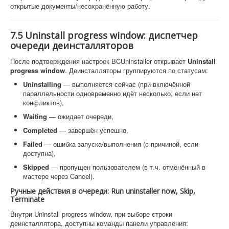
открытые документы/несохранённую работу.
7.5 Uninstall progress window: диспетчер
очереди деинсталляторов
После подтверждения настроек BCUninstaller открывает
Uninstall
progress window
. Деинсталляторы группируются по статусам:
Uninstalling
— выполняется сейчас (при включённой
параллельности одновременно идёт несколько, если нет
конфликтов),
Waiting
— ожидает очереди,
Completed
— завершён успешно,
Failed
— ошибка запуска/выполнения (с причиной, если
доступна),
Skipped
— пропущен пользователем (в т.ч. отменённый в
мастере через Cancel).
Ручные действия в очереди: Run uninstaller now, Skip,
Terminate
Внутри Uninstall progress window, при выборе строки
деинсталлятора, доступны команды панели управления: