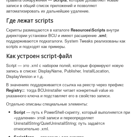
записи в общий список приложений и позволяют
автоматизировать их дальнейшее удаление.
Где лежат scripts
Скрипты размещаются в каталоге
Resources\Scripts
внутри
директории установки BCU и имеют расширение
.xml
;
поддерживаются подкаталоги. System Tweaks реализованы как
scripts и подходят как примеры.
Как устроен script-файл
Script — это .xml с набором полей, которые формируют новую
запись в списке: DisplayName, Publisher, InstallLocation,
DisplayVersion и т.д.
В значениях поддерживается ссылка на реестр через префикс
Registry::
: тогда BCUninstaller читает конкретный value из
указанного ключа и подставляет его в свойство записи.
Отдельно описаны специальные элементы:
Script
— путь к PowerShell-скрипту, который выполняется при
«удалении» этой записи и переопределяет
UninstallString/QuietUninstallString; путь задаётся
относительно .xml.
ScriptArgs
— аргументы для скрипта.