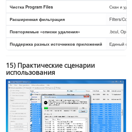
Чистка Program Files
Скан и уда
Расширенная фильтрация
Filters/Cond
Повторяемые «списки удаления»
.bcul, Open
Поддержка разных источников приложений
Единый спи
15) Практические сценарии
использования