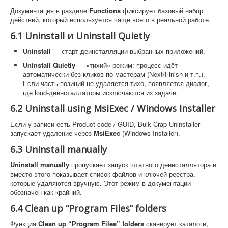
Документация в разделе
Functions
фиксирует базовый набор
действий, который используется чаще всего в реальной работе.
6.1 Uninstall и Uninstall Quietly
Uninstall
— старт деинсталляции выбранных приложений.
Uninstall Quietly
— «тихий» режим: процесс идёт
автоматически без кликов по мастерам (Next/Finish и т.п.).
Если часть позиций не удаляется тихо, появляется диалог,
где loud-деинсталляторы исключаются из задачи.
6.2 Uninstall using MsiExec / Windows Installer
Если у записи есть Product code / GUID, Bulk Crap Uninstaller
запускает удаление через
MsiExec
(Windows Installer).
6.3 Uninstall manually
Uninstall manually
пропускает запуск штатного деинсталлятора и
вместо этого показывает список файлов и ключей реестра,
которые удаляются вручную. Этот режим в документации
обозначен как крайний.
6.4 Clean up “Program Files” folders
Функция
Clean up “Program Files” folders
сканирует каталоги,