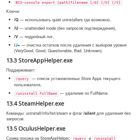
BCU-console export [path]filename [/Q] [/U] [/V]
Ключи:
/Q
— использовать quiet uninstallers где возможно,
/U
— unattended mode (без запросов подтверждения),
/V
— подробный лог,
/
J
=
— очистка остатков после удаления с выбором уровня
(VeryGood, Good, Questionable, Bad, Unknown).
13.3 StoreAppHelper.exe
Поддерживает:
— список установленных Store Apps текущего
/query
пользователя,
— удаление по FullName.
/uninstall FullName
13.4 SteamHelper.exe
Команды: uninstall/info/list/steam и флаг
/silent
для удаления без
запросов.
13.5 OculusHelper.exe
Схема похожа на StoreAppHelper:
и
/query
/uninstall 