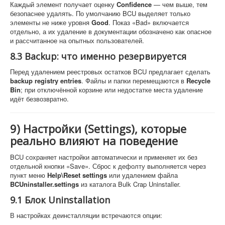
Каждый элемент получает оценку
Confidence
— чем выше, тем
безопаснее удалять. По умолчанию BCU выделяет только
элементы не ниже уровня
Good
. Показ «Bad» включается
отдельно, а их удаление в документации обозначено как опасное
и рассчитанное на опытных пользователей.
8.3 Backup: что именно резервируется
Перед удалением реестровых остатков BCU предлагает сделать
backup registry entries
. Файлы и папки перемещаются в
Recycle
Bin
; при отключённой корзине или недостатке места удаление
идёт безвозвратно.
9) Настройки (Settings), которые
реально влияют на поведение
BCU сохраняет настройки автоматически и применяет их без
отдельной кнопки «Save». Сброс к дефолту выполняется через
пункт меню
Help\Reset settings
или удалением файла
BCUninstaller.settings
из каталога Bulk Crap Uninstaller.
9.1 Блок Uninstallation
В настройках деинсталляции встречаются опции: