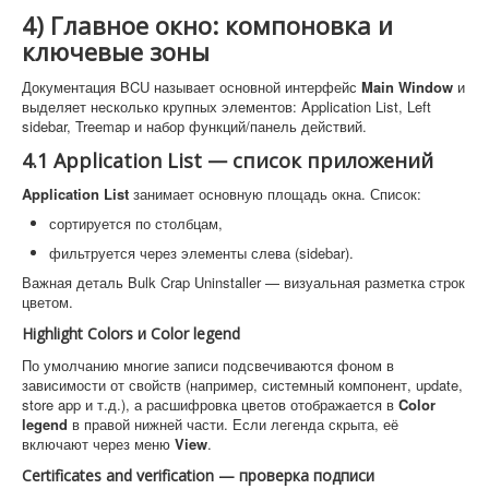
4) Главное окно: компоновка и
ключевые зоны
Документация BCU называет основной интерфейс
Main Window
и
выделяет несколько крупных элементов: Application List, Left
sidebar, Treemap и набор функций/панель действий.
4.1 Application List — список приложений
Application List
занимает основную площадь окна. Список:
сортируется по столбцам,
фильтруется через элементы слева (sidebar).
Важная деталь Bulk Crap Uninstaller — визуальная разметка строк
цветом.
Highlight Colors и Color legend
По умолчанию многие записи подсвечиваются фоном в
зависимости от свойств (например, системный компонент, update,
store app и т.д.), а расшифровка цветов отображается в
Color
legend
в правой нижней части. Если легенда скрыта, её
включают через меню
View
.
Certificates and verification — проверка подписи