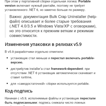
При этом у портативной сборки отдельная логика:
Portable
version
включает нужный рантайм, поэтому не требует
установленного .NET 6, но заметно больше по размеру.
Важно: документация Bulk Crap Uninstaller (help-
файл) описывает и более старые требования
(.NET 4.0/3.5 и Windows Vista/XP с оговорками),
но это относится к прежним веткам и режимам
совместимости.
Изменения упаковки в релизах v5.9
В v5.9 разработчики отдельно отметили:
установщик стал меньше и
перестал включать portable-
версию
,
дистрибутив installer’а стал
framework-dependent
: при
отсутствии .NET 6 установщик автоматически скачивает и
ставит runtime,
для «самодостаточной» сборки используется portable.
Код-подпись
Начиная с v5.9, исполняемые файлы и установщик
перестали
быть подписанными
: подпись снижала число ложных