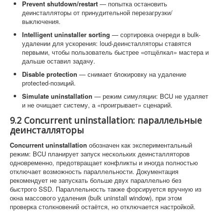
Prevent shutdown/restart
— попытка остановить
деинсталляторы от принудительной перезагрузки/
выключения.
Intelligent uninstaller sorting
— сортировка очереди в bulk-
удалении для ускорения: loud-деинсталляторы ставятся
первыми, чтобы пользователь быстрее «отщёлкал» мастера и
дальше оставил задачу.
Disable protection
— снимает блокировку на удаление
protected-позиций.
Simulate uninstallation
— режим симуляции: BCU не удаляет
и не очищает систему, а «проигрывает» сценарий.
9.2 Concurrent uninstallation: параллельные
деинсталляторы
Concurrent uninstallation
обозначен как экспериментальный
режим: BCU планирует запуск нескольких деинсталляторов
одновременно, предотвращает конфликты и иногда полностью
отключает возможность параллельности. Документация
рекомендует не запускать больше двух параллельно без
быстрого SSD. Параллельность также форсируется вручную из
окна массового удаления (bulk uninstall window), при этом
проверка столкновений остаётся, но отключается настройкой.