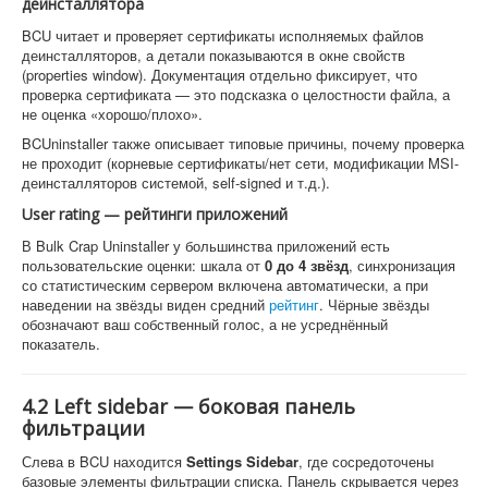
деинсталлятора
BCU читает и проверяет сертификаты исполняемых файлов
деинсталляторов, а детали показываются в окне свойств
(properties window). Документация отдельно фиксирует, что
проверка сертификата — это подсказка о целостности файла, а
не оценка «хорошо/плохо».
BCUninstaller также описывает типовые причины, почему проверка
не проходит (корневые сертификаты/нет сети, модификации MSI-
деинсталляторов системой, self-signed и т.д.).
User rating — рейтинги приложений
В Bulk Crap Uninstaller у большинства приложений есть
пользовательские оценки: шкала от
0 до 4 звёзд
, синхронизация
со статистическим сервером включена автоматически, а при
наведении на звёзды виден средний
рейтинг
. Чёрные звёзды
обозначают ваш собственный голос, а не усреднённый
показатель.
4.2 Left sidebar — боковая панель
фильтрации
Слева в BCU находится
Settings Sidebar
, где сосредоточены
базовые элементы фильтрации списка. Панель скрывается через