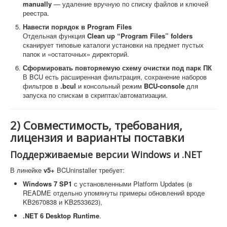
manually
— удаление вручную по списку файлов и ключей
реестра.
Навести порядок в Program Files
Отдельная функция
Clean up “Program Files” folders
сканирует типовые каталоги установки на предмет пустых
папок и «остаточных» директорий.
Сформировать повторяемую схему очистки под парк ПК
В BCU есть расширенная фильтрация, сохранение наборов
фильтров в
.bcul
и консольный режим
BCU-console
для
запуска по спискам в скриптах/автоматизации.
2) Совместимость, требования,
лицензия и варианты поставки
Поддерживаемые версии Windows и .NET
В линейке
v5+
BCUninstaller требует:
Windows 7 SP1
с установленными Platform Updates (в
README отдельно упомянуты примеры обновлений вроде
KB2670838 и KB2533623),
.NET 6 Desktop Runtime
.