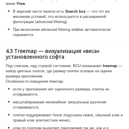
меню
View
.
В верхней части панели есть
Search box
— это тот же
механизм условий, что используется в расширенной
фильтрации (advanced filtering).
При включении advanced filtering sidebar автоматически
скрывается.
4.3 Treemap — визуализация «веса»
установленного софта
Под списком, над строкой состояния, BCU показывает
treemap
—
набор цветных плиток, где размер плитки основан на оценке
размера приложения.
Особенности поведения treemap:
если у приложения нет оценочного размера, плитка не
отображается,
масштабирование нелинейное: визуальные различия
сглаживаются,
плитки поддерживают hover (подсказка ниже), обычный клик и
правый клик (контекстное меню),
клик по плиткам выделяет приложения так же, как и в