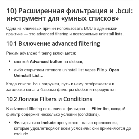
10) Расширенная фильтрация и .bcul:
инструмент для «умных списков»
Одна из ключевых причин использовать BCU в админской
практике — это advanced filtering и повторяемые uninstall lists.
10.1 Включение advanced filtering
Режим advanced filtering включается:
кнопкой
Advanced button
на sidebar,
либо открытием готового uninstall list через
File > Open
Uninstall List…
.
Когда список .bcul загружен, путь к нему отображается в
заголовке окна, а базовые фильтры sidebar игнорируются.
10.2 Логика Filters и Conditions
В advanced filtering есть список фильтров —
Filter list
, каждый
фильтр содержит несколько условий (conditions).
Фильтры типа
include
пропускают только приложения,
которые удовлетворяют всем условиям; они применяются до
exclude.