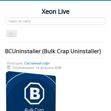
Xeon Live
Искать...
Toggle
Navigation
Главная
BCUninstaller (Bulk Crap Uninstaller)
LGA 2011-3
LGA 2011
Категория:
Системный софт
Опубликовано: 18 февраля 2026
Процессоры
Инструкции
Рейтинги
Конференция
Системные программы