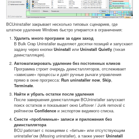
BCUninstaller закрывает несколько типовых сценариев, где
штатное удаление Windows быстро упирается в ограничения:
Удалить много программ за один заход
В Bulk Crap Uninstaller выделяют десятки позиций и запускают
задачу через кнопки
Uninstall
или
Uninstall Quietly
(тихая
деинсталляция).
Автоматизировать удаление без постоянных кликов
Программа строит очередь деинсталляторов, отслеживает
«зависшие» процессы и даёт ручные рычаги управления
прямо в окне прогресса:
Run uninstaller now
,
Skip
,
Terminate
.
Найти и убрать остатки после удаления
После завершения деинсталляции BCUninstaller запускает
поиск остатков и показывает окно Leftover / Junk removal с
рейтингом
Confidence
и экспортом видимого списка.
Снести «проблемные» записи и приложения без
деинсталлятора
BCU работает с позициями с «битым» или отсутствующим
uninstaller’ом (Missing uninstaller), а также умеет
Uninstall