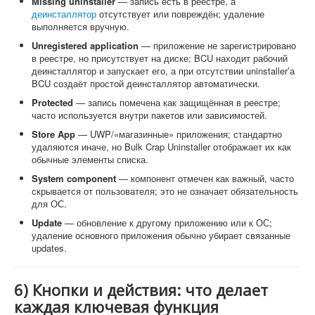
Missing uninstaller
— запись есть в реестре, а
деинсталлятор
отсутствует или повреждён; удаление
выполняется вручную.
Unregistered application
— приложение не зарегистрировано
в реестре, но присутствует на диске; BCU находит рабочий
деинсталлятор и запускает его, а при отсутствии uninstaller’а
BCU создаёт простой деинсталлятор автоматически.
Protected
— запись помечена как защищённая в реестре;
часто используется внутри пакетов или зависимостей.
Store App
— UWP/«магазинные» приложения; стандартно
удаляются иначе, но Bulk Crap Uninstaller отображает их как
обычные элементы списка.
System component
— компонент отмечен как важный, часто
скрывается от пользователя; это не означает обязательность
для ОС.
Update
— обновление к другому приложению или к ОС;
удаление основного приложения обычно убирает связанные
updates.
6) Кнопки и действия: что делает
каждая ключевая функция