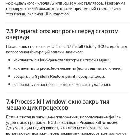
«официального» ключа /S или /quiet у инсталлятора. Программа
генерирует тихий режим для многих приложений несколькими
техниками, включая UI automation.
7.3 Preparations: вопросы перед стартом
очереди
После клика по кнопкам Uninstall/Uninstall Quietly BCU задаёт ряд
вопросов-конфигураций задачи, включая:
исключить ли loud-деинсталляторы из тихой задачи,
исключить ли protected-элементы (если защита включена),
создать ли
System Restore point
перед началом,
завершить ли процессы, которые мешают удалению.
7.4 Process kill window: окно закрытия
мешающих процессов
Если в системе запущены приложения, использующие файлы
удаляемых программ, BCU показывает
Process kill window
.
Документация подчёркивает, что ложные срабатывания
встречаются, поэтому перед закрытием процессов контролируют