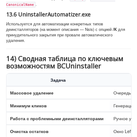
.
CanonicalName
13.6 UninstallerAutomatizer.exe
Используется для автоматизации конкретных типов
деинсталляторов (на момент описания — Nsis) с опцией
/K
для
принудительного закрытия при провале автоматического
удаления.
14) Сводная таблица по ключевым
возможностям BCUninstaller
Задача
Массовое удаление
Очередь де
Минимум кликов
Генерация q
Работа с проблемными деинсталляторами
Ручное упр
Очистка остатков
Окно Leftov