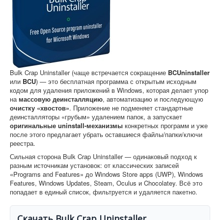
Софт
Bulk Crap Uninstaller (чаще встречается сокращение
BCUninstaller
или
BCU
) — это бесплатная программа с открытым исходным
кодом для удаления приложений в Windows, которая делает упор
на
массовую деинсталляцию
, автоматизацию и последующую
очистку «хвостов»
. Приложение не подменяет стандартные
деинсталляторы «грубым» удалением папок, а запускает
оригинальные uninstall-механизмы
конкретных программ и уже
после этого предлагает убрать оставшиеся файлы/папки/ключи
реестра.
Сильная сторона Bulk Crap Uninstaller — одинаковый подход к
разным источникам установок: от классических записей
«Programs and Features» до Windows Store apps (UWP), Windows
Features, Windows Updates, Steam, Oculus и Chocolatey. Всё это
попадает в единый список, фильтруется и удаляется пакетно.
Скачать Bulk Crap Uninstaller