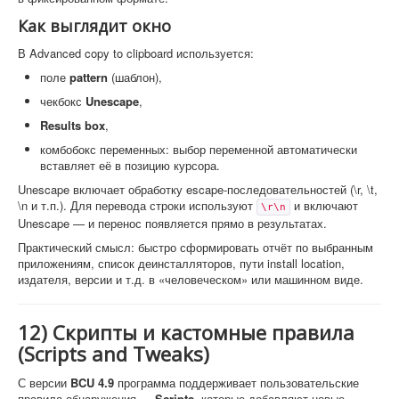
Как выглядит окно
В Advanced copy to clipboard используется:
поле
pattern
(шаблон),
чекбокс
Unescape
,
Results box
,
комбобокс переменных: выбор переменной автоматически
вставляет её в позицию курсора.
Unescape включает обработку escape-последовательностей (\r, \t,
\n и т.п.). Для перевода строки используют
и включают
\r\n
Unescape — и перенос появляется прямо в результатах.
Практический смысл: быстро сформировать отчёт по выбранным
приложениям, список деинсталляторов, пути install location,
издателя, версии и т.д. в «человеческом» или машинном виде.
12) Скрипты и кастомные правила
(Scripts and Tweaks)
С версии
BCU 4.9
программа поддерживает пользовательские
правила обнаружения —
Scripts
, которые добавляют новые