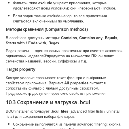
Фильтры типа
exclude
убирают приложения, которые
удовлетворяют всем условиям; они «перебивают» include.
Если задан только exclude-набор, то все приложения
считаются включёнными по умолчанию.
Методы сравнения (Comparison methods)
В conditions доступны методы:
Contains
,
Contains any
,
Equals
,
Starts with / Ends with
,
Regex
.
Regex-режим — один из самых практичных при очистке «хвостов»
одинаковых издателей/продуктов на множестве ПК: он ловит
семейства названий, версии, суффиксы и т.д.
Target property
Каждое условие сравнивает текст фильтра с выбранным
свойством приложения. Вариант
All properties
пытается
сопоставить фильтр с любым доступным свойством.
Предпросмотр доступен через окно свойств приложения.
10.3 Сохранение и загрузка .bcul
BCUninstaller использует
.bcul files
(advanced filter lists / uninstall
lists) для сохранения набора фильтров.
Сохранение выполняется из панели advanced filtering: кнопка