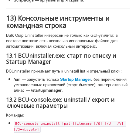
13) Консольные инструменты и
командная строка
Bulk Crap Uninstaller интересен не только как GUI-утилита: в
составе поставки есть несколько исполняемых файлов для
автоматизации, включая консольный интерфейс.
13.1 BCUninstaller.exe: старт по списку и
Startup Manager
BCUninstaller принимает путь к uninstall list и отдельный ключ:
/sm
— запустить только
Startup Manager
, без перечисления
установленных приложений (старт быстрее); альтернативный
алиас —
/startupmanager
.
13.2 BCU-console.exe: uninstall / export и
ключевые параметры
Команды:
BCU-console uninstall [path]filename [/Q] [/U] [/V] 
[/J=<Level>]