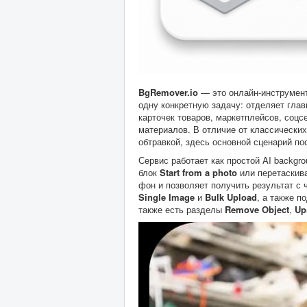
BgRemover.io
— это онлайн-инструмен
одну конкретную задачу: отделяет гла
карточек товаров, маркетплейсов, соцс
материалов. В отличие от классических
обтравкой, здесь основной сценарий по
Сервис работает как простой AI backgr
блок
Start from a photo
или перетаскив
фон и позволяет получить результат с
Single Image
и
Bulk Upload
, а также 
также есть разделы
Remove Object
,
Up