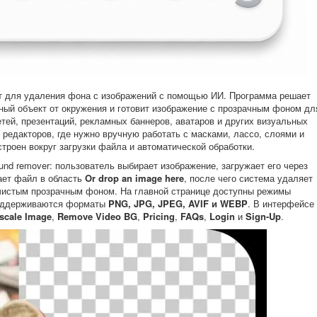
т для удаления фона с изображений с помощью ИИ. Программа решает
вный объект от окружения и готовит изображение с прозрачным фоном дл
етей, презентаций, рекламных баннеров, аватаров и других визуальных
 редакторов, где нужно вручную работать с масками, лассо, слоями и
строен вокруг загрузки файла и автоматической обработки.
ound remover: пользователь выбирает изображение, загружает его через
ает файл в область
Or drop an image here
, после чего система удаляет
 чистым прозрачным фоном. На главной странице доступны режимы
поддерживаются форматы
PNG, JPG, JPEG, AVIF и WEBP
. В интерфейсе
scale Image
,
Remove Video BG
,
Pricing
,
FAQs
,
Login
и
Sign-Up
.