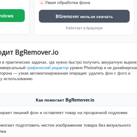
Узкая обработка фона
–
indows
BGremover нельзя скачать
Работает в браузере
одит BgRemover.io
 в практических задачах, где нужно быстро получить аккуратную вырезк
 универсальный
графический редактор
уровня Photoshop и не дизайнерска
сторона — узкая автоматизированная операция: удалить фон с фото и
му использованию.
Как помогает BgRemover.io
ирает лишний фон и оставляет товар на прозрачной подложке
могает подготовить чистое изображение товара без визуального
ума