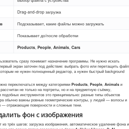
Выбор файла с устройства
Drag-and-drop загрузка
ов
Подсказывает, какие файлы можно загружать
Показывает до/после обработки
Products
,
People
,
Animals
,
Cars
льзователь сразу понимает назначение программы. Не нужно искать
ервый экран заточен под действие: выбрать фото или перетащить файл
оторым не нужен полноценный редактор, а нужен быстрый background
ожно переключаться между категориями
Products
,
People
,
Animals
и
o рассчитан не только на портреты, но и на предметную съёмку,
я подобных инструментов это принципиально: разные типы объектов
вара обычно важны ровные геометрические контуры, у людей — волосы и
н — отражающие поверхности и сложные тени.
далить фон с изображения
т из трёх шагов: загрузка изображения, автоматическое удаление фона и