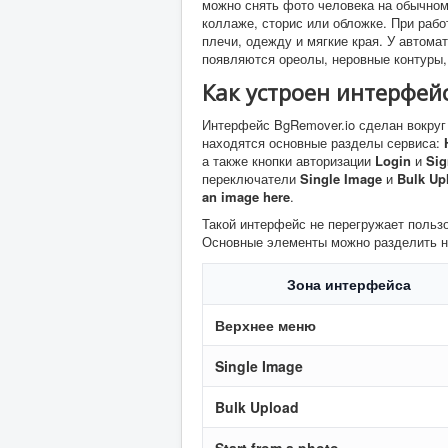
можно снять фото человека на обычном
коллаже, сторис или обложке. При рабо
плечи, одежду и мягкие края. У автома
появляются ореолы, неровные контуры, 
Как устроен интерфей
Интерфейс BgRemover.io сделан вокруг 
находятся основные разделы сервиса:
а также кнопки авторизации
Login
и
Sig
переключатели
Single Image
и
Bulk Up
an image here
.
Такой интерфейс не перегружает пользо
Основные элементы можно разделить на
Зона интерфейса
Верхнее меню
Single Image
Bulk Upload