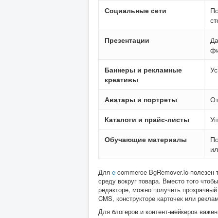
Социальные сети
По
ст
Презентации
Да
ф
Баннеры и рекламные
Ус
креативы
Аватары и портреты
От
Каталоги и прайс-листы
Уп
Обучающие материалы
По
и
Для
e
-commerce BgRemover.io полезен 
среду вокруг товара. Вместо того чтоб
редакторе, можно получить прозрачный
CMS, конструкторе карточек или рекла
Для блогеров и контент-мейкеров важен