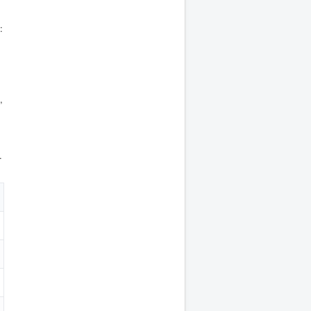
:
,
.