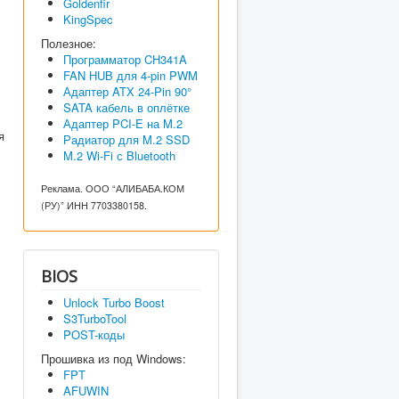
Goldenfir
KingSpec
Полезное:
Программатор CH341A
FAN HUB для 4-pin PWM
Адаптер ATX 24-Pin 90°
SATA кабель в оплётке
Адаптер PCI-E на M.2
я
Радиатор для M.2 SSD
M.2 Wi-Fi с Bluetooth
Реклама. ООО “АЛИБАБА.КОМ
(РУ)” ИНН 7703380158.
BIOS
Unlock Turbo Boost
S3TurboTool
POST-коды
Прошивка из под Windows:
FPT
AFUWIN