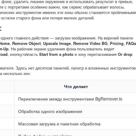
 фоне, удалить лишнее окружение и использовать результат в превью,
те с портретами особенно важно, как сервис обрабатывает волосы,
тических инструментов именно эти зоны обычно становятся проблемными
остатки старого фона или потеря мелких деталей.
с
одного главного действия — загрузки изображения. На верхней панели
Home
,
Remove Object
,
Upscale Image
,
Remove Video BG
,
Pricing
,
FAQs
n-Up
. На рабочем экране удаления фона пользователь видит
load
, кнопку/область
Start from a photo
и зону перетаскивания
Or drop
вателя. Здесь нет десятков панелей, палитр и вложенных инструментов
 несколько зон:
Что делает
Переключение между инструментами BgRemover.io
Обработка одного изображения
Массовая загрузка и пакетная обработка