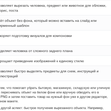
зволяет вырезать человека, предмет или животное для обложки,
орис, поста
ёт объект без фона, который можно вставить на слайд или
ирменный шаблон
коряет подготовку визуалов для компоновки
деляет человека от сложного заднего плана
рощает приведение изображений к единому стилю
зволяет быстро выделять предметы для схем, инструкций и
ллюстраций
тем, что помогает убрать бытовую, магазинную, складскую или уличную
ы переснимать объект на белом фоне или вручную обводить его в
 PNG и затем поставить товар на нужный фон уже в другом редакторе,
мном макете.
 другой аспект: быстрое получение вырезанного объекта. Например,