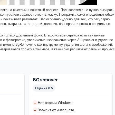
тавка на быстрый и понятный процесс. Пользователю не нужно выбирать
контура или заранее готовить маску. Программа сама определяет объек
 и показывает результат. Это особенно удобно для тех, кто регулярно
ина, витрины, каталога, объявления, баннера или поста в социальных
тся только удалением фона. В экосистеме сервиса есть связанные
в с фотографии, увеличение изображения через AI upscaler и удаление
ён именно BgRemover.io как инструменту удаления фона с изображений,
атриваются только в той мере, в какой они расширяют рабочий процесс
BGremover
Оценка 8.5
Нет версии Windows
–
Зависит от интернета
–