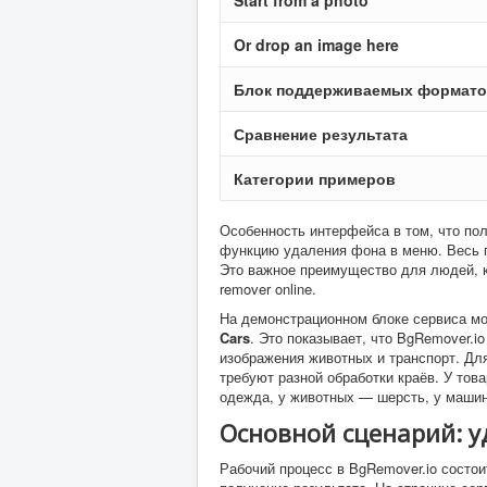
Start from a photo
Or drop an image here
Блок поддерживаемых формат
Сравнение результата
Категории примеров
Особенность интерфейса в том, что по
функцию удаления фона в меню. Весь п
Это важное преимущество для людей, к
remover online.
На демонстрационном блоке сервиса м
Cars
. Это показывает, что BgRemover.i
изображения животных и транспорт. Дл
требуют разной обработки краёв. У то
одежда, у животных — шерсть, у маши
Основной сценарий: у
Рабочий процесс в BgRemover.io состои