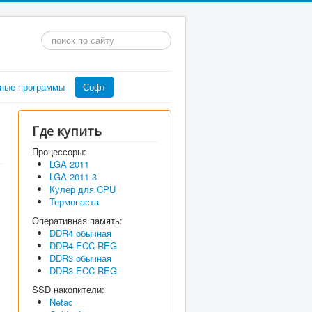
Искать...
ные программы
Софт
Где купить
Процессоры:
LGA 2011
LGA 2011-3
Кулер для CPU
Термопаста
Оперативная память:
DDR4 обычная
DDR4 ECC REG
DDR3 обычная
DDR3 ECC REG
SSD накопители:
Netac