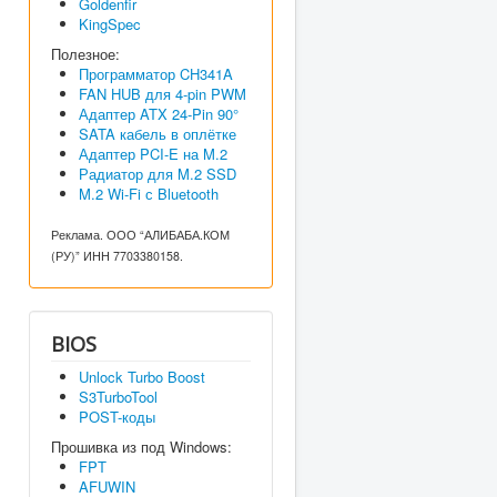
Goldenfir
KingSpec
Полезное:
Программатор CH341A
FAN HUB для 4-pin PWM
Адаптер ATX 24-Pin 90°
SATA кабель в оплётке
Адаптер PCI-E на M.2
Радиатор для M.2 SSD
M.2 Wi-Fi с Bluetooth
Реклама. ООО “АЛИБАБА.КОМ
(РУ)” ИНН 7703380158.
BIOS
Unlock Turbo Boost
S3TurboTool
POST-коды
Прошивка из под Windows:
FPT
AFUWIN