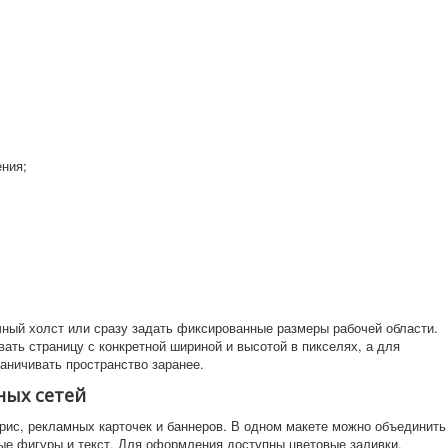
ния;
ечный холст или сразу задать фиксированные размеры рабочей области.
ать страницу с конкретной шириной и высотой в пикселях, а для
аничивать пространство заранее.
ных сетей
орис, рекламных карточек и баннеров. В одном макете можно объединить
ые фигуры и текст. Для оформления доступны цветовые заливки,