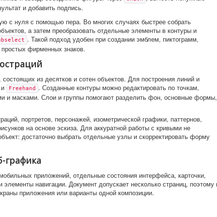
зультат и добавить подпись.
ную с нуля с помощью пера. Во многих случаях быстрее собрать
объектов, а затем преобразовать отдельные элементы в контуры и
. Такой подход удобен при создании эмблем, пиктограмм,
ubselect
 простых фирменных знаков.
люстраций
, состоящих из десятков и сотен объектов. Для построения линий и
и
. Созданные контуры можно редактировать по точкам,
Freehand
ми и масками. Слои и группы помогают разделить фон, основные формы,
аций, портретов, персонажей, изометрической графики, паттернов,
исунков на основе эскиза. Для аккуратной работы с кривыми не
объект: достаточно выбрать отдельные узлы и скорректировать форму
б-графика
 мобильных приложений, отдельные состояния интерфейса, карточки,
 и элементы навигации. Документ допускает несколько страниц, поэтому 
экраны приложения или варианты одной композиции.