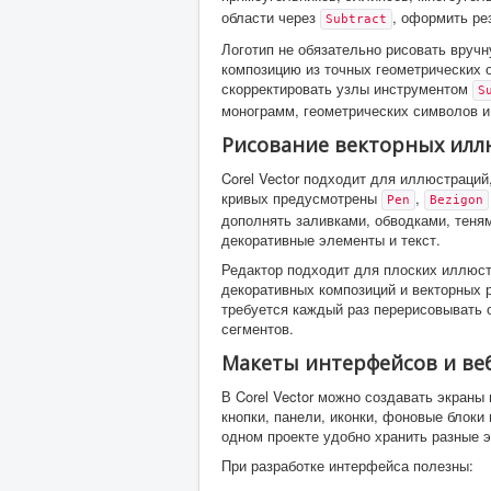
области через
, оформить ре
Subtract
Логотип не обязательно рисовать вруч
композицию из точных геометрических 
скорректировать узлы инструментом
S
монограмм, геометрических символов и
Рисование векторных ил
Corel Vector подходит для иллюстраций
кривых предусмотрены
,
Pen
Bezigon
дополнять заливками, обводками, теня
декоративные элементы и текст.
Редактор подходит для плоских иллюстр
декоративных композиций и векторных р
требуется каждый раз перерисовывать 
сегментов.
Макеты интерфейсов и ве
В Corel Vector можно создавать экраны
кнопки, панели, иконки, фоновые блоки
одном проекте удобно хранить разные 
При разработке интерфейса полезны: