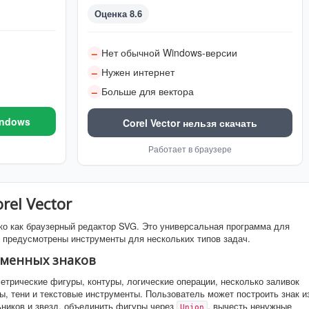
Оценка 8.6
Нет обычной Windows-версии
–
Нужен интернет
–
Больше для вектора
–
indows
Corel Vector нельзя скачать
Работает в браузере
rel Vector
ько как браузерный редактор SVG. Это универсальная программа для
й предусмотрены инструменты для нескольких типов задач.
рменных знаков
етрические фигуры, контуры, логические операции, несколько заливок
ры, тени и текстовые инструменты. Пользователь может построить знак и
ьников и звезд, объединить фигуры через
, вычесть ненужные
Union