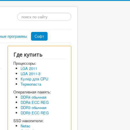
Искать...
ные программы
Софт
Где купить
Процессоры:
LGA 2011
LGA 2011-3
Кулер для CPU
Термопаста
Оперативная память:
DDR4 обычная
DDR4 ECC REG
DDR3 обычная
DDR3 ECC REG
SSD накопители:
Netac