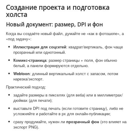
Создание проекта и подготовка
холста
Новый документ: размер, DPI и фон
Когда вы создаёте новый файл, думайте не «как в фотошопе», а
«под задачу»:
Иллюстрация для соцсетей
: квадрат/вертикаль, фон чаще
прозрачный или однотонный.
Комикс-страница
: размер страницы + поля, фон обычно
белый, а панели формируются отдельно.
Webtoon
: длинный вертикальный холст с запасом, потом
нарезка/экспорт.
Практический подход:
задайте размеры в пикселях (для веба) или в миллиметрах/
дюймах (для печати);
выставьте DPI под печать (если готовите страницу), либо не
усложняйте и работайте в px для онлайн-публикации;
сразу продумайте, нужен ли
прозрачный фон
(это влияет на
экспорт PNG).