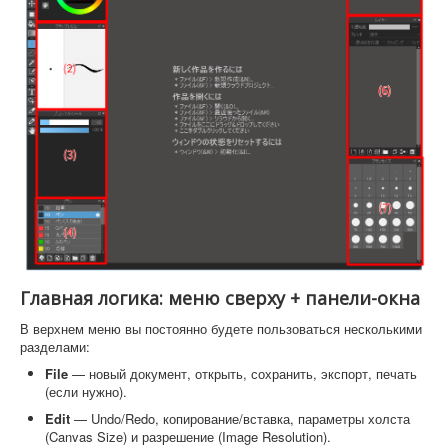
Главная логика: меню сверху + панели-окна
В верхнем меню вы постоянно будете пользоваться несколькими
разделами:
File
— новый документ, открыть, сохранить, экспорт, печать
(если нужно).
Edit
— Undo/Redo, копирование/вставка, параметры холста
(Canvas Size) и разрешение (Image Resolution).