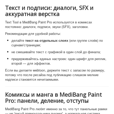
Текст и подписи: диалоги, SFX и
аккуратная верстка
Text Tool в MediBang Paint Pro используется в комиксах
постоянно: диалоги, подписи, звуки (SFX), заголовки.
Рекомендации для удобной работы:
делайте
текст на отдельных слоях
(или группе слоёв) по
сценам/страницам;
не смешивайте текст с графикой в один слой до финала;
придерживайтесь единых настроек: один шрифт для реплик,
второй — для эффектов.
Если вы делаете webtoon, держите текст с запасом по размеру,
потому что после ресайза под публикацию слишком мелкие
надписи становятся нечитаемыми.
Комиксы и манга в MediBang Paint
Pro: панели, деление, отступы
MediBang Paint Pro любят именно за то, что тут панельные рамки
— не “рисуй прямоугольники руками”, а нормальная система