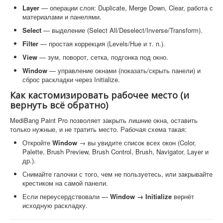
Layer
— операции слоя: Duplicate, Merge Down, Clear, работа с
материалами и панелями.
Select
— выделение (Select All/Deselect/Inverse/Transform).
Filter
— простая коррекция (Levels/Hue и т. п.).
View
— зум, поворот, сетка, подгонка под окно.
Window
— управление окнами (показать/скрыть панели) и
сброс раскладки через Initialize.
Как кастомизировать рабочее место (и
вернуть всё обратно)
MediBang Paint Pro позволяет закрыть лишние окна, оставить
только нужные, и не тратить место. Рабочая схема такая:
Откройте
Window
→ вы увидите список всех окон (Color,
Palette, Brush Preview, Brush Control, Brush, Navigator, Layer и
др.).
Снимайте галочки с того, чем не пользуетесь, или закрывайте
крестиком на самой панели.
Если переусердствовали —
Window → Initialize
вернёт
исходную раскладку.