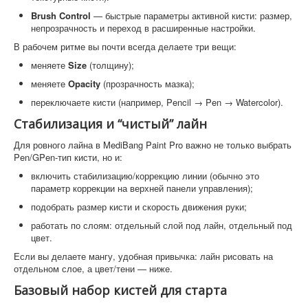
Brush Control
— быстрые параметры активной кисти: размер,
непрозрачность и переход в расширенные настройки.
В рабочем ритме вы почти всегда делаете три вещи:
меняете
Size
(толщину);
меняете
Opacity
(прозрачность мазка);
переключаете кисти (например, Pencil → Pen → Watercolor).
Стабилизация и “чистый” лайн
Для ровного лайна в MediBang Paint Pro важно не только выбрать
Pen/GPen-тип кисти, но и:
включить стабилизацию/коррекцию линии (обычно это
параметр коррекции на верхней панели управления);
подобрать размер кисти и скорость движения руки;
работать по слоям: отдельный слой под лайн, отдельный под
цвет.
Если вы делаете мангу, удобная привычка: лайн рисовать на
отдельном слое, а цвет/тени — ниже.
Базовый набор кистей для старта