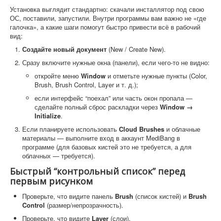
Установка выглядит стандартно: скачали инсталлятор под свою
ОС, поставили, запустили. Внутри программы вам важно не «где
галочка», а какие шаги помогут быстро привести всё в рабочий
вид:
Создайте новый документ
(New / Create New).
Сразу включите нужные окна (панели), если чего-то не видно:
откройте меню
Window
и отметьте нужные пункты (Color,
Brush, Brush Control, Layer и т. д.);
если интерфейс “поехал” или часть окон пропала —
сделайте полный сброс раскладки через
Window →
Initialize
.
Если планируете использовать
Cloud Brushes
и облачные
материалы — выполните вход в аккаунт MediBang в
программе (для базовых кистей это не требуется, а для
облачных — требуется).
Быстрый “контрольный список” перед
первым рисунком
Проверьте, что видите панель
Brush
(список кистей) и
Brush
Control
(размер/непрозрачность).
Проверьте, что видите
Layer
(слои).