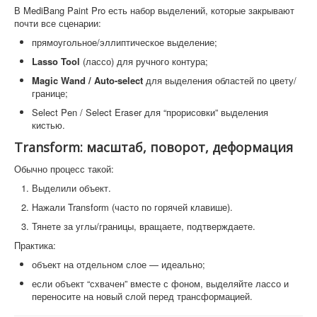
В MediBang Paint Pro есть набор выделений, которые закрывают
почти все сценарии:
прямоугольное/эллиптическое выделение;
Lasso Tool
(лассо) для ручного контура;
Magic Wand / Auto-select
для выделения областей по цвету/
границе;
Select Pen / Select Eraser для “прорисовки” выделения
кистью.
Transform: масштаб, поворот, деформация
Обычно процесс такой:
Выделили объект.
Нажали Transform (часто по горячей клавише).
Тянете за углы/границы, вращаете, подтверждаете.
Практика:
объект на отдельном слое — идеально;
если объект “схвачен” вместе с фоном, выделяйте лассо и
переносите на новый слой перед трансформацией.