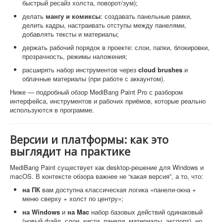
быстрый ресайз холста, поворот/зум);
делать
мангу и комиксы
: создавать панельные рамки,
делить кадры, настраивать отступы между панелями,
добавлять тексты и материалы;
держать рабочий порядок в проекте: слои, папки, блокировки,
прозрачность, режимы наложения;
расширять набор инструментов через
cloud brushes
и
облачные материалы (при работе с аккаунтом).
Ниже — подробный обзор MediBang Paint Pro с разбором
интерфейса, инструментов и рабочих приёмов, которые реально
используются в программе.
Версии и платформы: как это
выглядит на практике
MediBang Paint существует как desktop-решение для Windows и
macOS. В контексте обзора важнее не “какая версия”, а то, что:
на ПК
вам доступна классическая логика «панели-окна +
меню сверху + холст по центру»;
на Windows
и
на Mac
набор базовых действий одинаковый
(новый файл, слои, кисти, панели, материалы, экспорт), но