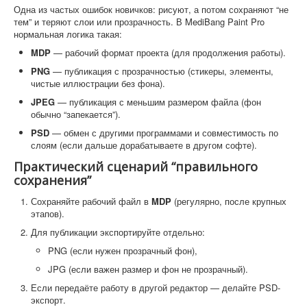
Одна из частых ошибок новичков: рисуют, а потом сохраняют “не
тем” и теряют слои или прозрачность. В MediBang Paint Pro
нормальная логика такая:
MDP
— рабочий формат проекта (для продолжения работы).
PNG
— публикация с прозрачностью (стикеры, элементы,
чистые иллюстрации без фона).
JPEG
— публикация с меньшим размером файла (фон
обычно “запекается”).
PSD
— обмен с другими программами и совместимость по
слоям (если дальше дорабатываете в другом софте).
Практический сценарий “правильного
сохранения”
Сохраняйте рабочий файл в
MDP
(регулярно, после крупных
этапов).
Для публикации экспортируйте отдельно:
PNG (если нужен прозрачный фон),
JPG (если важен размер и фон не прозрачный).
Если передаёте работу в другой редактор — делайте PSD-
экспорт.