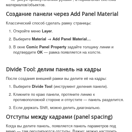
материалов/объектов.
Создание панели через Add Panel Material
Классический способ сделать рамку страницы:
Откройте меню
Layer
.
Выберите
Material → Add Panel Material…
В окне
Comic Panel Property
задайте толщину линии и
подтвердите
OK
— рамка появляется на холсте.
Divide Tool: делим панель на кадры
После создания внешней рамки вы делите её на кадры:
Выберите
Divide Tool
(инструмент деления панели).
Кликните по краю панели, протяните линию к
противоположной стороне и отпустите — панель разделится.
Если держать Shift, можно делить диагонально.
Отступы между кадрами (panel spacing)
Когда вы делите панель, появляется панель параметров под
меню — там регулируются отступы. Важно: можно настроить