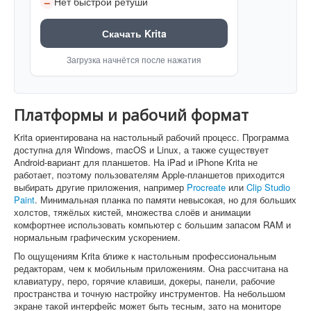
Нет быстрой ретуши
–
Скачать Krita
Загрузка начнётся после нажатия
Платформы и рабочий формат
Krita ориентирована на настольный рабочий процесс. Программа
доступна для Windows, macOS и Linux, а также существует
Android-вариант для планшетов. На iPad и iPhone Krita не
работает, поэтому пользователям Apple-планшетов приходится
выбирать другие приложения, например
Procreate
или
Clip Studio
Paint
. Минимальная планка по памяти невысокая, но для больших
холстов, тяжёлых кистей, множества слоёв и анимации
комфортнее использовать компьютер с большим запасом RAM и
нормальным графическим ускорением.
По ощущениям Krita ближе к настольным профессиональным
редакторам, чем к мобильным приложениям. Она рассчитана на
клавиатуру, перо, горячие клавиши, докеры, панели, рабочие
пространства и точную настройку инструментов. На небольшом
экране такой интерфейс может быть тесным, зато на мониторе