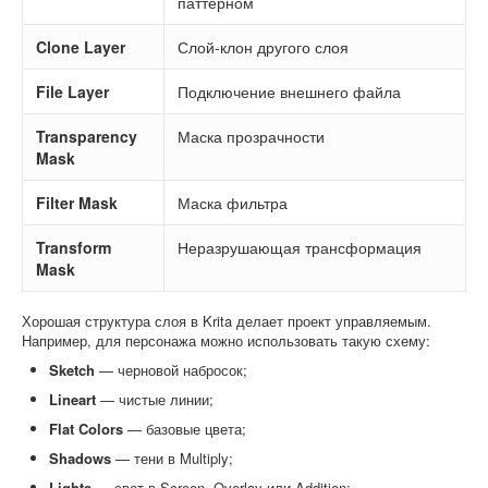
паттерном
Clone Layer
Слой-клон другого слоя
File Layer
Подключение внешнего файла
Transparency
Маска прозрачности
Mask
Filter Mask
Маска фильтра
Transform
Неразрушающая трансформация
Mask
Хорошая структура слоя в Krita делает проект управляемым.
Например, для персонажа можно использовать такую схему:
Sketch
— черновой набросок;
Lineart
— чистые линии;
Flat Colors
— базовые цвета;
Shadows
— тени в Multiply;
Lights
— свет в Screen, Overlay или Addition;