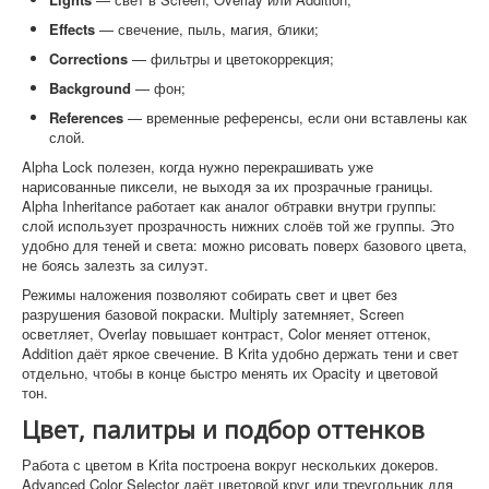
Effects
— свечение, пыль, магия, блики;
Corrections
— фильтры и цветокоррекция;
Background
— фон;
References
— временные референсы, если они вставлены как
слой.
Alpha Lock полезен, когда нужно перекрашивать уже
нарисованные пиксели, не выходя за их прозрачные границы.
Alpha Inheritance работает как аналог обтравки внутри группы:
слой использует прозрачность нижних слоёв той же группы. Это
удобно для теней и света: можно рисовать поверх базового цвета,
не боясь залезть за силуэт.
Режимы наложения позволяют собирать свет и цвет без
разрушения базовой покраски. Multiply затемняет, Screen
осветляет, Overlay повышает контраст, Color меняет оттенок,
Addition даёт яркое свечение. В Krita удобно держать тени и свет
отдельно, чтобы в конце быстро менять их Opacity и цветовой
тон.
Цвет, палитры и подбор оттенков
Работа с цветом в Krita построена вокруг нескольких докеров.
Advanced Color Selector даёт цветовой круг или треугольник для