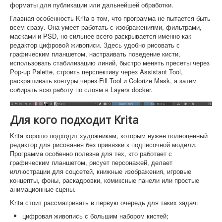
форматы для публикации или дальнейшей обработки.
Главная особенность Krita в том, что программа не пытается быть
всем сразу. Она умеет работать с изображениями, фильтрами,
масками и PSD, но сильнее всего раскрывается именно как
редактор цифровой живописи. Здесь удобно рисовать с
графическим планшетом, настраивать поведение кисти,
использовать стабилизацию линий, быстро менять пресеты через
Pop-up Palette, строить перспективу через Assistant Tool,
раскрашивать контуры через Fill Tool и Colorize Mask, а затем
собирать всю работу по слоям в Layers docker.
Для кого подходит Krita
Krita хорошо подходит художникам, которым нужен полноценный
редактор для рисования без привязки к подписочной модели.
Программа особенно полезна для тех, кто работает с
графическим планшетом, рисует персонажей, делает
иллюстрации для соцсетей, книжные изображения, игровые
концепты, фоны, раскадровки, комиксные панели или простые
анимационные сцены.
Krita стоит рассматривать в первую очередь для таких задач:
цифровая живопись с большим набором кистей;