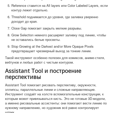
Reference ставится на All layers или Color Labeled Layers, если
контур лежит отдельно.
Threshold поднимается до уровня, где заливка уверенно
доходит до края.
Close Gap помогает закрыть мелкие разрывы.
Grow Selection немного расширяет заливку под линию, чтобы
не оставались белые просветы.
Stop Growing at the Darkest and/or More Opaque Pixels
предотвращает чрезмерный выход за тонкие линии.
Такой инструмент особенно полезен для комиксов, аниме-стиля,
вебтунов и любых работ с чистым контуром.
Assistant Tool и построение
перспективы
Assistant Tool помогает рисовать перспективу, окружности,
эллипсы, параллельные линии и сложные направляющие.
Инструмент создаёт на холсте вспомогательные конструкции, к
которым может привязываться кисть. Это не готовые 3D-модели,
а именно рисовальные ассистенты: они помогают вести линию по
нужному направлению, но художник всё равно контролирует
штрих.