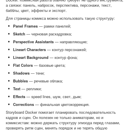
а связки: панель, набросок, перспектива, персонажи, текст,
бабблы, цвет, эффекты и экспорт.
Для страницы комикса можно использовать такую структуру:
Panel Frames
— рамки панелей;
Sketch
— черновая раскадровка;
Perspective Assistants
— направляющие;
Lineart Characters
— контур персонажей;
Lineart Background
— контур фона;
Flat Colors
— базовые цвета;
Shadows
— тени;
Bubbles
— речевые облака;
Text
— реплики;
Effects
— speed lines, шум, свет, дым;
Corrections
— финальная цветокоррекция.
Storyboard Docker помогает планировать последовательность
кадров и сцен. Он полезен не только аниматорам, но и
комиксистам: можно держать структуру эпизода перед глазами,
проверять ритм сцен, менять порядок и не терять общую