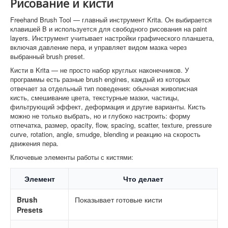
Рисование и кисти
Freehand Brush Tool — главный инструмент Krita. Он выбирается
клавишей B и используется для свободного рисования на paint
layers. Инструмент учитывает настройки графического планшета,
включая давление пера, и управляет видом мазка через
выбранный brush preset.
Кисти в Krita — не просто набор круглых наконечников. У
программы есть разные brush engines, каждый из которых
отвечает за отдельный тип поведения: обычная живописная
кисть, смешивание цвета, текстурные мазки, частицы,
фильтрующий эффект, деформация и другие варианты. Кисть
можно не только выбрать, но и глубоко настроить: форму
отпечатка, размер, opacity, flow, spacing, scatter, texture, pressure
curve, rotation, angle, smudge, blending и реакцию на скорость
движения пера.
Ключевые элементы работы с кистями:
Элемент
Что делает
Brush
Показывает готовые кисти
Presets