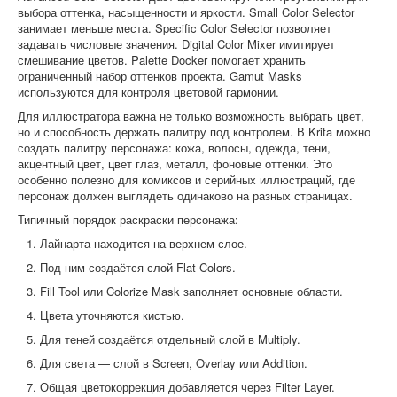
выбора оттенка, насыщенности и яркости. Small Color Selector
занимает меньше места. Specific Color Selector позволяет
задавать числовые значения. Digital Color Mixer имитирует
смешивание цветов. Palette Docker помогает хранить
ограниченный набор оттенков проекта. Gamut Masks
используются для контроля цветовой гармонии.
Для иллюстратора важна не только возможность выбрать цвет,
но и способность держать палитру под контролем. В Krita можно
создать палитру персонажа: кожа, волосы, одежда, тени,
акцентный цвет, цвет глаз, металл, фоновые оттенки. Это
особенно полезно для комиксов и серийных иллюстраций, где
персонаж должен выглядеть одинаково на разных страницах.
Типичный порядок раскраски персонажа:
Лайнарта находится на верхнем слое.
Под ним создаётся слой Flat Colors.
Fill Tool или Colorize Mask заполняет основные области.
Цвета уточняются кистью.
Для теней создаётся отдельный слой в Multiply.
Для света — слой в Screen, Overlay или Addition.
Общая цветокоррекция добавляется через Filter Layer.