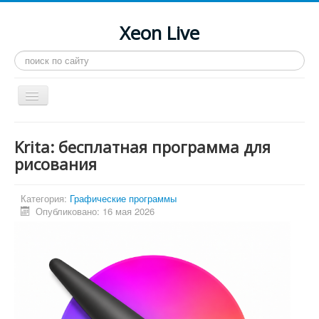
Xeon Live
Искать...
Toggle
Navigation
Главная
Krita: бесплатная программа для
LGA 2011-3
рисования
LGA 2011
Категория:
Графические программы
Процессоры
Опубликовано: 16 мая 2026
Инструкции
Рейтинги
Конференция
Системные программы