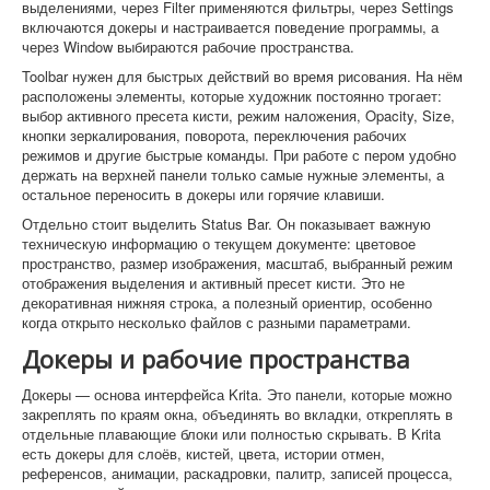
выделениями, через Filter применяются фильтры, через Settings
включаются докеры и настраивается поведение программы, а
через Window выбираются рабочие пространства.
Toolbar нужен для быстрых действий во время рисования. На нём
расположены элементы, которые художник постоянно трогает:
выбор активного пресета кисти, режим наложения, Opacity, Size,
кнопки зеркалирования, поворота, переключения рабочих
режимов и другие быстрые команды. При работе с пером удобно
держать на верхней панели только самые нужные элементы, а
остальное переносить в докеры или горячие клавиши.
Отдельно стоит выделить Status Bar. Он показывает важную
техническую информацию о текущем документе: цветовое
пространство, размер изображения, масштаб, выбранный режим
отображения выделения и активный пресет кисти. Это не
декоративная нижняя строка, а полезный ориентир, особенно
когда открыто несколько файлов с разными параметрами.
Докеры и рабочие пространства
Докеры — основа интерфейса Krita. Это панели, которые можно
закреплять по краям окна, объединять во вкладки, откреплять в
отдельные плавающие блоки или полностью скрывать. В Krita
есть докеры для слоёв, кистей, цвета, истории отмен,
референсов, анимации, раскадровки, палитр, записей процесса,