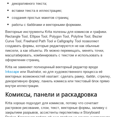
декоративного текста;
вставки текста в иллюстрацию;
создания простых макетов страниц;
работы с бабблами и векторными формами.
Векторные инструменты Krita полезны для комиксов и графики.
Rectangle Tool, Ellipse Tool, Polygon Tool, Polyline Tool, Bezier
Curve Tool, Freehand Path Tool и Calligraphy Tool позволяют
создавать формы, которые редактируются не как обычные
пиксели, а как объекты. Их можно перемещать, менять точки,
масштабировать, комбинировать с текстом и использовать в
оформлении страниц.
Krita не заменяет полноценный векторный редактор вроде
Inkscape
или Illustrator, но для художественного процесса её
векторных возможностей хватает: сделать рамку, баббл, стрелку,
декоративную форму, панель комикса или текстовый блок прямо
внутри иллюстрации.
Комиксы, панели и раскадровка
Krita хорошо подходит для комиксов, потому что сочетает
растровое рисование, слои, текст, векторные формы, заливку с
закрытием разрывов, ассистенты перспективы и Storyboard
Docker. Комиксная работа обычно требует не одного инструмента,