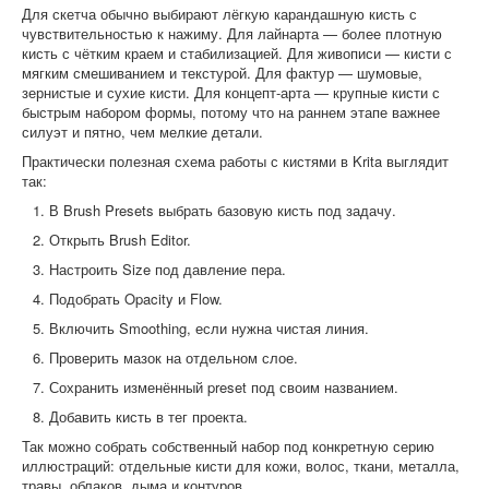
Для скетча обычно выбирают лёгкую карандашную кисть с
чувствительностью к нажиму. Для лайнарта — более плотную
кисть с чётким краем и стабилизацией. Для живописи — кисти с
мягким смешиванием и текстурой. Для фактур — шумовые,
зернистые и сухие кисти. Для концепт-арта — крупные кисти с
быстрым набором формы, потому что на раннем этапе важнее
силуэт и пятно, чем мелкие детали.
Практически полезная схема работы с кистями в Krita выглядит
так:
В Brush Presets выбрать базовую кисть под задачу.
Открыть Brush Editor.
Настроить Size под давление пера.
Подобрать Opacity и Flow.
Включить Smoothing, если нужна чистая линия.
Проверить мазок на отдельном слое.
Сохранить изменённый preset под своим названием.
Добавить кисть в тег проекта.
Так можно собрать собственный набор под конкретную серию
иллюстраций: отдельные кисти для кожи, волос, ткани, металла,
травы, облаков, дыма и контуров.