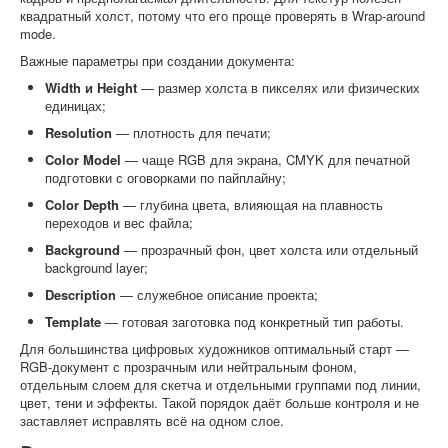
квадратный холст, потому что его проще проверять в Wrap-around
mode.
Важные параметры при создании документа:
Width и Height
— размер холста в пикселях или физических
единицах;
Resolution
— плотность для печати;
Color Model
— чаще RGB для экрана, CMYK для печатной
подготовки с оговорками по пайплайну;
Color Depth
— глубина цвета, влияющая на плавность
переходов и вес файла;
Background
— прозрачный фон, цвет холста или отдельный
background layer;
Description
— служебное описание проекта;
Template
— готовая заготовка под конкретный тип работы.
Для большинства цифровых художников оптимальный старт —
RGB-документ с прозрачным или нейтральным фоном,
отдельным слоем для скетча и отдельными группами под линии,
цвет, тени и эффекты. Такой порядок даёт больше контроля и не
заставляет исправлять всё на одном слое.