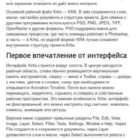
или экранном планшете он даёт много контроля.
Основной рабочий файл Krita — KRA. В нём сохраняются слои,
маски, настройки документа и структура проекта. Для обмена с
другими программами используются PSD, PNG, JPEG, TIFF,
OpenRaster и другие форматы. PSD-поддержка важна для
смешанных процессов, где часть команды работает в Photoshop,
а часть — в Krita, но родной формат KRA лучше сохраняет
внутреннюю структуру проекта Krita.
Первое впечатление от интерфейса
Интерфейс Krita строится вокруг холста. В центре находится
рабочая область, слева обычно размещается вертикальная
панель инструментов, сверху — меню и Toolbar, справа — докеры
с кистями, цветом и слоями, снизу при необходимости
открывается Animation Timeline. Почти все панели можно
перемещать, закреплять, скрывать и собирать в собственные
рабочие пространства. Это важная особенность Krita: интерфейс
не фиксированный, его можно настроить под скетчинг, живопись,
комиксы, анимацию или ретушь.
Верхнее меню содержит привычные разделы File, Edit, View,
Image, Layer, Select, Filter, Tools, Settings, Window и Help. Через
File создаются и сохраняются документы, через Layer
добавляются слои и маски, через Select выполняется работа с