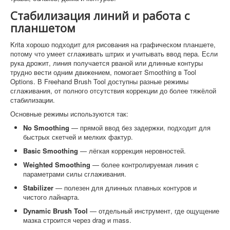
Стабилизация линий и работа с
планшетом
Krita хорошо подходит для рисования на графическом планшете,
потому что умеет сглаживать штрих и учитывать ввод пера. Если
рука дрожит, линия получается рваной или длинные контуры
трудно вести одним движением, помогает Smoothing в Tool
Options. В Freehand Brush Tool доступны разные режимы
сглаживания, от полного отсутствия коррекции до более тяжёлой
стабилизации.
Основные режимы используются так:
No Smoothing
— прямой ввод без задержки, подходит для
быстрых скетчей и мелких фактур.
Basic Smoothing
— лёгкая коррекция неровностей.
Weighted Smoothing
— более контролируемая линия с
параметрами силы сглаживания.
Stabilizer
— полезен для длинных плавных контуров и
чистого лайнарта.
Dynamic Brush Tool
— отдельный инструмент, где ощущение
мазка строится через drag и mass.