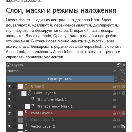
нажима и скорости.
Слои, маски и режимы наложения
Layers docker — один из центральных докеров Krita. Здесь
добавляются, удаляются, переименовываются, дублируются,
группируются и блокируются слои. В верхней части докера
находятся Blending mode, Opacity, фильтр слоёв и настройки
отображения. В стеке слоёв можно менять видимость через
иконку глаза, блокировать редактирование через lock, включать
Alpha Lock, использовать Alpha Inheritance, открывать группы и
управлять порядком элементов.