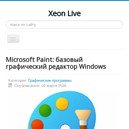
Xeon Live
Искать...
Toggle
Navigation
Главная
Microsoft Paint: базовый
LGA 2011-3
графический редактор Windows
LGA 2011
Категория:
Графические программы
Процессоры
Опубликовано: 02 марта 2026
Инструкции
Рейтинги
Конференция
Системные программы