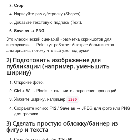
Crop
.
Нарисуйте рамку/стрелку (Shapes).
Добавьте текстовую подпись (Text).
Save as → PNG
.
Это классический сценарий «разметка скриншотов для
инструкции» — Paint тут работает быстрее большинства
альтернатив, потому что всё уже под рукой.
2) Подготовить изображение для
публикации (например, уменьшить
ширину)
Откройте фото.
Ctrl + W
→ Pixels → включите сохранение пропорций.
Укажите ширину, например
.
1200
Сохраните копию:
F12 / Save as
→ JPEG для фото или PNG
для графики.
3) Сделать простую обложку/баннер из
фигур и текста
Создайте новый файл (
Ctrl+N
).