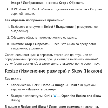
Image / Изображение
→ кнопка
Crop / Обрезать
.
В Windows 11 Paint: обычно отдельная кнопка/иконка
Crop
на
верхней панели.
Как обрезать изображение правильно:
Выберите инструмент
Select / Выделение
(прямоугольное
выделение).
Обведите область, которую хотите оставить.
Нажмите
Crop / Обрезать
— всё, что было за пределами
выделения, удалится.
Совет: если вам нужно обрезать строго «по центру» или по
определённым пропорциям, проще сначала включить линейки/
сетку (если доступно), а затем делать выделение по ориентиру.
Resize (Изменение размера) и Skew (Наклон)
Где искать:
Классический Paint:
Home → Image → Resize
(в русской
версии —
«Изменить размер»
).
Быстро с клавиатуры:
Ctrl +
W
— Open the Resize and Skew
dialog
.
В диалоге
Resize and Skew / Изменение размера и наклон
вы