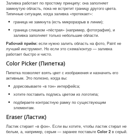
Заливка работает по простому принципу: она заполняет
замкнутую область, пока не встретит границу другого цвета.
Типичные ситуации, когда заливка «протекает»:
граница не замкнута (есть микроразрыв в линии);
граница слишком «пёстрая» (например, фотография), и
заливка заполняет только небольшие области.
Рабочий приём:
если нужно залить область на фото, Paint не
лучший инструмент. Но если это схема/контур — заливка
работает быстро и чисто.
Color Picker (Пипетка)
Пипетка позволяет взять цвет с изображения и назначить его
активным. Это полезно, когда вы:
дорисовываете «в тон» интерфейса;
хотите поставить подпись цветом из логотипа;
подбираете контрастную рамку по существующим
элементам.
Eraser (Ластик)
Ластик стирает «в фон». Если вы хотите, чтобы ластик стирал не
белым, а, например, серым — заранее поставьте
Color 2
в серый.