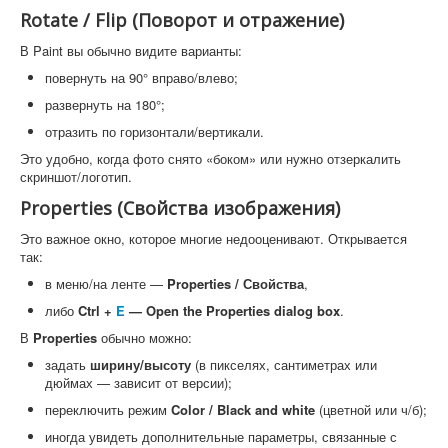
Rotate / Flip (Поворот и отражение)
В Paint вы обычно видите варианты:
повернуть на 90° вправо/влево;
развернуть на 180°;
отразить по горизонтали/вертикали.
Это удобно, когда фото снято «боком» или нужно отзеркалить
скриншот/логотип.
Properties (Свойства изображения)
Это важное окно, которое многие недооценивают. Открывается
так:
в меню/на ленте —
Properties / Свойства
,
либо
Ctrl +
E
— Open the Properties dialog box
.
В
Properties
обычно можно:
задать
ширину/высоту
(в пикселях, сантиметрах или
дюймах — зависит от версии);
переключить режим
Color / Black and white
(цветной или ч/б);
иногда увидеть дополнительные параметры, связанные с