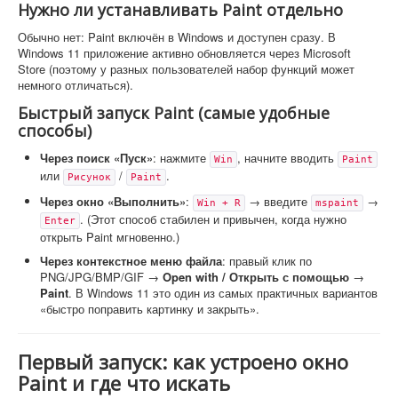
Нужно ли устанавливать Paint отдельно
Обычно нет: Paint включён в Windows и доступен сразу. В
Windows 11 приложение активно обновляется через Microsoft
Store (поэтому у разных пользователей набор функций может
немного отличаться).
Быстрый запуск Paint (самые удобные
способы)
Через поиск «Пуск»
: нажмите
, начните вводить
Win
Paint
или
/
.
Рисунок
Paint
Через окно «Выполнить»
:
→ введите
→
Win + R
mspaint
. (Этот способ стабилен и привычен, когда нужно
Enter
открыть Paint мгновенно.)
Через контекстное меню файла
: правый клик по
PNG/JPG/BMP/GIF →
Open with / Открыть с помощью
→
Paint
. В Windows 11 это один из самых практичных вариантов
«быстро поправить картинку и закрыть».
Первый запуск: как устроено окно
Paint и где что искать