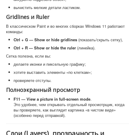
вычистить мелкие детали ластиком.
Gridlines и Ruler
В классическом Paint и во многих сборках Windows 11 работают
команды:
Ctrl + G — Show or hide gridlines
(показать/скрыть сетку),
Ctrl + R — Show or hide the ruler
(линейка).
Сетка полезна, если вы:
делаете иконки и пиксельную графику;
хотите выставить элементы «по клеткам»;
проверяете отступы.
Полноэкранный просмотр
F11 — View a picture in full-screen mode
.
Это удобнее, чем открывать отдельный просмотрщик, когда
вы проверяете, как выглядит картинка «в чистом виде»
(особенно перед отправкой).
Слои (Layers), прозрачность и