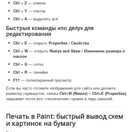
Ctrl + Z
— отмена
Ctrl + Y
— повтор
Ctrl + A
— выделить всё
Быстрые команды «по делу» для
редактирования
Ctrl + E
— открыть
Properties / Свойства
Ctrl + W
— открыть
Resize and Skew / Изменение размера и
наклон
Ctrl + G
— сетка
Ctrl + R
— линейки
F11
— полноэкранный просмотр
Если вы часто готовите изображения для сайта или делаете
разметку скриншотов, связка
Ctrl+W (Resize)
+
Ctrl+E (Properties)
закрывает почти все «технические» правки в пару нажатий.
Печать в Paint: быстрый вывод схем
и картинок на бумагу