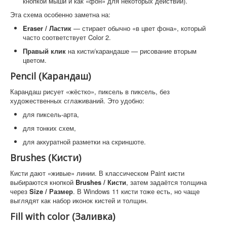
кнопкой мыши и как «фон» для некоторых действий).
Эта схема особенно заметна на:
Eraser / Ластик
— стирает обычно «в цвет фона», который
часто соответствует Color 2.
Правый клик
на кисти/карандаше — рисование вторым
цветом.
Pencil (Карандаш)
Карандаш рисует «жёстко», пиксель в пиксель, без
художественных сглаживаний. Это удобно:
для пиксель-арта,
для тонких схем,
для аккуратной разметки на скриншоте.
Brushes (Кисти)
Кисти дают «живые» линии. В классическом Paint кисти
выбираются кнопкой
Brushes / Кисти
, затем задаётся толщина
через
Size / Размер
. В Windows 11 кисти тоже есть, но чаще
выглядят как набор иконок кистей и толщин.
Fill with color (Заливка)