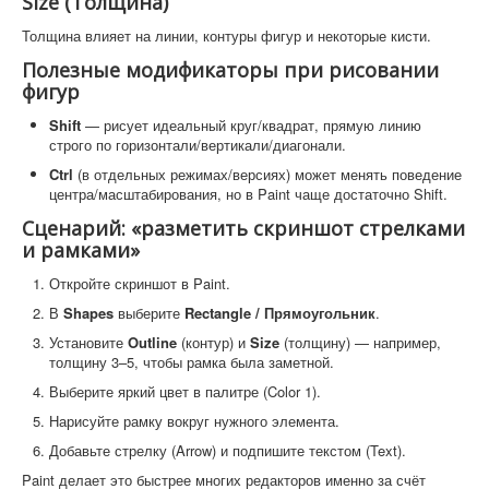
Size (Толщина)
Толщина влияет на линии, контуры фигур и некоторые кисти.
Полезные модификаторы при рисовании
фигур
Shift
— рисует идеальный круг/квадрат, прямую линию
строго по горизонтали/вертикали/диагонали.
Ctrl
(в отдельных режимах/версиях) может менять поведение
центра/масштабирования, но в Paint чаще достаточно Shift.
Сценарий: «разметить скриншот стрелками
и рамками»
Откройте скриншот в Paint.
В
Shapes
выберите
Rectangle / Прямоугольник
.
Установите
Outline
(контур) и
Size
(толщину) — например,
толщину 3–5, чтобы рамка была заметной.
Выберите яркий цвет в палитре (Color 1).
Нарисуйте рамку вокруг нужного элемента.
Добавьте стрелку (Arrow) и подпишите текстом (Text).
Paint делает это быстрее многих редакторов именно за счёт