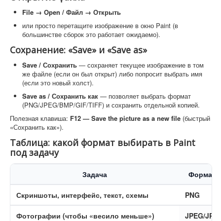
File → Open / Файл → Открыть
или просто перетащите изображение в окно Paint (в
большинстве сборок это работает ожидаемо).
Сохранение: «Save» и «Save as»
Save / Сохранить
— сохраняет текущее изображение в том
же файле (если он был открыт) либо попросит выбрать имя
(если это новый холст).
Save as / Сохранить как
— позволяет выбрать формат
(PNG/JPEG/BMP/GIF/TIFF) и сохранить отдельной копией.
Полезная клавиша:
F12 — Save the picture as a new file
(быстрый
«Сохранить как»).
Таблица: какой формат выбирать в Paint
под задачу
Задача
Формат
Скриншоты, интерфейс, текст, схемы
PNG
Фотографии (чтобы «весило меньше»)
JPEG/JPG