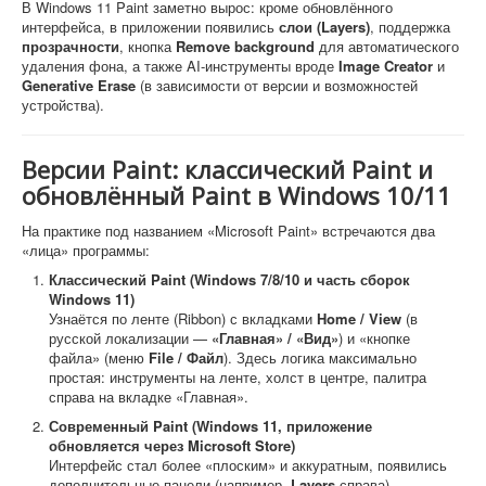
В Windows 11 Paint заметно вырос: кроме обновлённого
интерфейса, в приложении появились
слои (Layers)
, поддержка
прозрачности
, кнопка
Remove background
для автоматического
удаления фона, а также AI-инструменты вроде
Image Creator
и
Generative Erase
(в зависимости от версии и возможностей
устройства).
Версии Paint: классический Paint и
обновлённый Paint в Windows 10/11
На практике под названием «Microsoft Paint» встречаются два
«лица» программы:
Классический Paint (Windows 7/8/10 и часть сборок
Windows 11)
Узнаётся по ленте (Ribbon) с вкладками
Home / View
(в
русской локализации —
«Главная» / «Вид»
) и «кнопке
файла» (меню
File / Файл
). Здесь логика максимально
простая: инструменты на ленте, холст в центре, палитра
справа на вкладке «Главная».
Современный Paint (Windows 11, приложение
обновляется через Microsoft Store)
Интерфейс стал более «плоским» и аккуратным, появились
дополнительные панели (например,
Layers
справа),