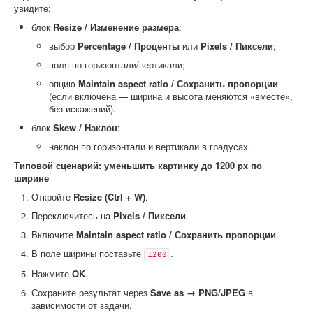
увидите:
блок
Resize / Изменение размера
:
выбор
Percentage / Проценты
или
Pixels / Пиксели
;
поля по горизонтали/вертикали;
опцию
Maintain aspect ratio / Сохранить пропорции
(если включена — ширина и высота меняются «вместе»,
без искажений).
блок
Skew / Наклон
:
наклон по горизонтали и вертикали в градусах.
Типовой сценарий: уменьшить картинку до 1200 px по
ширине
Откройте
Resize (Ctrl + W)
.
Переключитесь на
Pixels / Пиксели
.
Включите
Maintain aspect ratio / Сохранить пропорции
.
В поле ширины поставьте
.
1200
Нажмите
OK
.
Сохраните результат через
Save as → PNG/JPEG
в
зависимости от задачи.