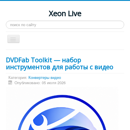
Xeon Live
Искать...
Toggle
Navigation
Главная
DVDFab Toolkit — набор
LGA 2011-3
инструментов для работы с видео
LGA 2011
Категория:
Конвертеры видео
Опубликовано: 05 июля 2026
Процессоры
Инструкции
Рейтинги
Конференция
Системные программы