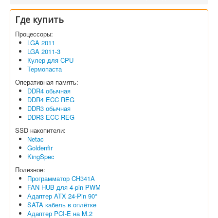
Где купить
Процессоры:
LGA 2011
LGA 2011-3
Кулер для CPU
Термопаста
Оперативная память:
DDR4 обычная
DDR4 ECC REG
DDR3 обычная
DDR3 ECC REG
SSD накопители:
Netac
Goldenfir
KingSpec
Полезное:
Программатор CH341A
FAN HUB для 4-pin PWM
Адаптер ATX 24-Pin 90°
SATA кабель в оплётке
Адаптер PCI-E на M.2