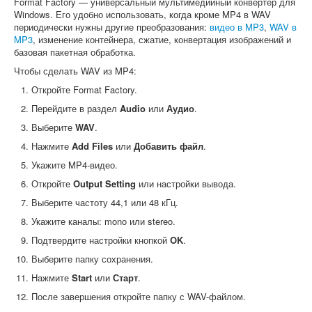
Format Factory — универсальный мультимедийный конвертер для
Windows. Его удобно использовать, когда кроме MP4 в WAV
периодически нужны другие преобразования:
видео в MP3
,
WAV в
MP3
, изменение контейнера, сжатие, конвертация изображений и
базовая пакетная обработка.
Чтобы сделать WAV из MP4:
Откройте Format Factory.
Перейдите в раздел
Audio
или
Аудио
.
Выберите
WAV
.
Нажмите
Add Files
или
Добавить файл
.
Укажите MP4-видео.
Откройте
Output Setting
или настройки вывода.
Выберите частоту 44,1 или 48 кГц.
Укажите каналы: mono или stereo.
Подтвердите настройки кнопкой
OK
.
Выберите папку сохранения.
Нажмите
Start
или
Старт
.
После завершения откройте папку с WAV-файлом.