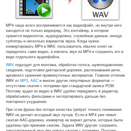
Софт
MP4 чаще всего воспринимается как видеофайл, но внутри него
находится не только видеоряд. Это контейнер, в котором
хранится видеопоток, аудиодорожка, служебные данные, иногда
субтитры и несколько вариантов звука. Когда нужно
конвертировать MP4 в WAV, пользователь обычно хочет не
переделать само видео, а извлечь звук из MP4 и сохранить его в
виде отдельного аудиофайла.
WAV
подходит для монтажа, обработки голоса, шумоподавления,
сведения, подготовки дикторской дорожки, распознавания речи,
архивного хранения промежуточных материалов. Главное отличие
WAV от
MP3
,
AAC
и многих других популярных форматов —
отсутствие сжатия с потерями при стандартной записи PCM.
Поэтому аудио из видео в WAV удобно передавать в редактор,
обрабатывать фильтрами и экспортировать дальше без
повторного ухудшения.
При этом фраза без потери качества требует точного понимания.
WAV не делает исходный звук лучше. Если в MP4 уже лежит
сжатая AAC-дорожка, конвертер не вернет детали, которые были
удалены при прежнем сжатии. Задача WAV другая: сохранить
декодированный звук без нового сжатия с потерями. Поэтому