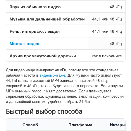
Звук из обычного видео
48 кГц
Музыка для дальнейшей обработки
44,1 или 48 кГц
Речь, интервью, лекция
44,1 или 48 кГц
Монтаж видео
48 кГц
1
Архив промежуточной дорожки
как в исходнике
Для видео чаще выбирают 48 кГц, потому что это стандартная
рабочая частота в
видеомонтаже
. Для музыки часто используют
44,1 кГц. Если исходный MP4 записан с частотой 48 кГц,
сохраняйте 48 кГц: так не будет лишнего пересчета. Если внутри
MP4 обычный голос, 16 бит достаточно. Если планируется
серьезная обработка, шумоподавление, эквализация, компрессия
и дальнейший монтаж, удобнее выбрать 24 бит.
Быстрый выбор способа
Способ
Платформа
Интернет