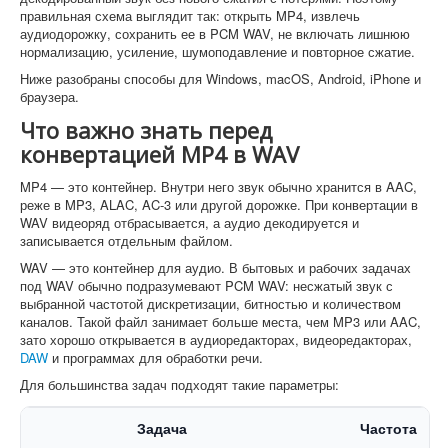
правильная схема выглядит так: открыть MP4, извлечь
аудиодорожку, сохранить ее в PCM WAV, не включать лишнюю
нормализацию, усиление, шумоподавление и повторное сжатие.
Ниже разобраны способы для Windows, macOS, Android, iPhone и
браузера.
Что важно знать перед
конвертацией MP4 в WAV
MP4 — это контейнер. Внутри него звук обычно хранится в AAC,
реже в MP3, ALAC, AC-3 или другой дорожке. При конвертации в
WAV видеоряд отбрасывается, а аудио декодируется и
записывается отдельным файлом.
WAV — это контейнер для аудио. В бытовых и рабочих задачах
под WAV обычно подразумевают PCM WAV: несжатый звук с
выбранной частотой дискретизации, битностью и количеством
каналов. Такой файл занимает больше места, чем MP3 или AAC,
зато хорошо открывается в аудиоредакторах, видеоредакторах,
DAW
и программах для обработки речи.
Для большинства задач подходят такие параметры:
Задача
Частота