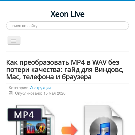
Xeon Live
Искать...
Toggle
Navigation
Главная
Как преобразовать MP4 в WAV без
LGA 2011-3
потери качества: гайд для Виндовс,
Mac, телефона и браузера
LGA 2011
Процессоры
Категория:
Инструкции
Опубликовано: 15 мая 2026
Инструкции
Рейтинги
Конференция
Системные программы