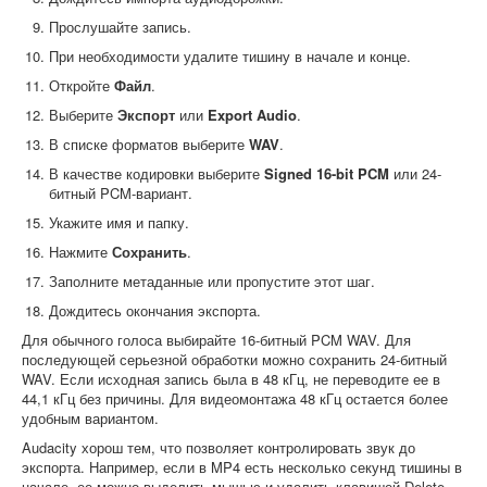
Прослушайте запись.
При необходимости удалите тишину в начале и конце.
Откройте
Файл
.
Выберите
Экспорт
или
Export Audio
.
В списке форматов выберите
WAV
.
В качестве кодировки выберите
Signed 16-bit PCM
или 24-
битный PCM-вариант.
Укажите имя и папку.
Нажмите
Сохранить
.
Заполните метаданные или пропустите этот шаг.
Дождитесь окончания экспорта.
Для обычного голоса выбирайте 16-битный PCM WAV. Для
последующей серьезной обработки можно сохранить 24-битный
WAV. Если исходная запись была в 48 кГц, не переводите ее в
44,1 кГц без причины. Для видеомонтажа 48 кГц остается более
удобным вариантом.
Audacity хорош тем, что позволяет контролировать звук до
экспорта. Например, если в MP4 есть несколько секунд тишины в
начале, ее можно выделить мышью и удалить клавишей Delete.