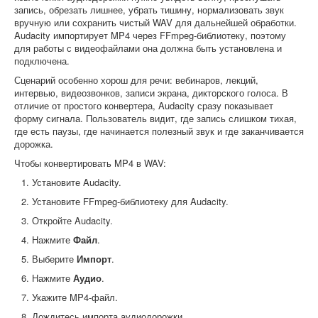
запись, обрезать лишнее, убрать тишину, нормализовать звук
вручную или сохранить чистый WAV для дальнейшей обработки.
Audacity импортирует MP4 через FFmpeg-библиотеку, поэтому
для работы с видеофайлами она должна быть установлена и
подключена.
Сценарий особенно хорош для речи: вебинаров, лекций,
интервью, видеозвонков, записи экрана, дикторского голоса. В
отличие от простого конвертера, Audacity сразу показывает
форму сигнала. Пользователь видит, где запись слишком тихая,
где есть паузы, где начинается полезный звук и где заканчивается
дорожка.
Чтобы конвертировать MP4 в WAV:
Установите Audacity.
Установите FFmpeg-библиотеку для Audacity.
Откройте Audacity.
Нажмите
Файл
.
Выберите
Импорт
.
Нажмите
Аудио
.
Укажите MP4-файл.
Дождитесь импорта аудиодорожки.