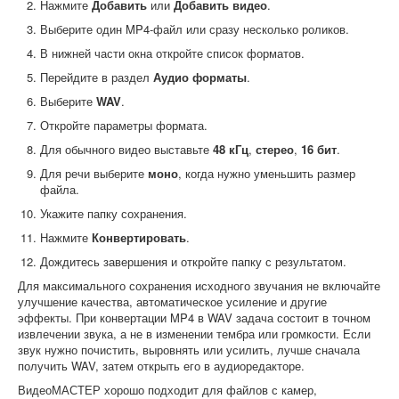
Нажмите
Добавить
или
Добавить видео
.
Выберите один MP4-файл или сразу несколько роликов.
В нижней части окна откройте список форматов.
Перейдите в раздел
Аудио форматы
.
Выберите
WAV
.
Откройте параметры формата.
Для обычного видео выставьте
48 кГц
,
стерео
,
16 бит
.
Для речи выберите
моно
, когда нужно уменьшить размер
файла.
Укажите папку сохранения.
Нажмите
Конвертировать
.
Дождитесь завершения и откройте папку с результатом.
Для максимального сохранения исходного звучания не включайте
улучшение качества, автоматическое усиление и другие
эффекты. При конвертации MP4 в WAV задача состоит в точном
извлечении звука, а не в изменении тембра или громкости. Если
звук нужно почистить, выровнять или усилить, лучше сначала
получить WAV, затем открыть его в аудиоредакторе.
ВидеоМАСТЕР хорошо подходит для файлов с камер,