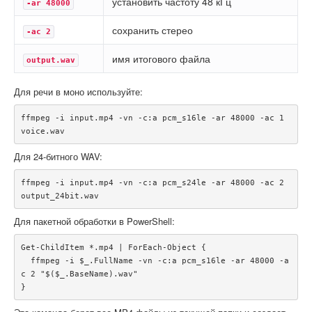
установить частоту 48 кГц
-ar 48000
сохранить стерео
-ac 2
имя итогового файла
output.wav
Для речи в моно используйте:
ffmpeg -i input.mp4 -vn -c:a pcm_s16le -ar 48000 -ac 1 
Для 24-битного WAV:
ffmpeg -i input.mp4 -vn -c:a pcm_s24le -ar 48000 -ac 2 
Для пакетной обработки в PowerShell:
Get-ChildItem *.mp4 | ForEach-Object {

  ffmpeg -i $_.FullName -vn -c:a pcm_s16le -ar 48000 -a
c 2 "$($_.BaseName).wav"
