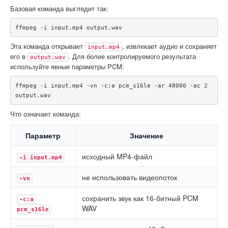
Базовая команда выглядит так:
Эта команда открывает
, извлекает аудио и сохраняет
input.mp4
его в
. Для более контролируемого результата
output.wav
используйте явные параметры PCM:
ffmpeg -i input.mp4 -vn -c:a pcm_s16le -ar 48000 -ac 2 
Что означает команда:
Параметр
Значение
исходный MP4-файл
-i input.mp4
не использовать видеопоток
-vn
сохранить звук как 16-битный PCM
-c:a 
WAV
pcm_s16le