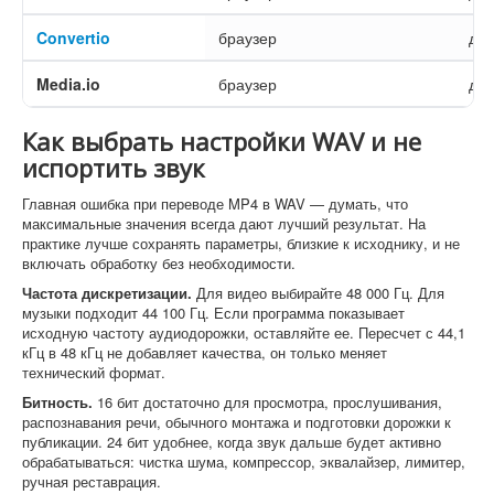
Convertio
браузер
да
Media.io
браузер
да
Как выбрать настройки WAV и не
испортить звук
Главная ошибка при переводе MP4 в WAV — думать, что
максимальные значения всегда дают лучший результат. На
практике лучше сохранять параметры, близкие к исходнику, и не
включать обработку без необходимости.
Частота дискретизации.
Для видео выбирайте 48 000 Гц. Для
музыки подходит 44 100 Гц. Если программа показывает
исходную частоту аудиодорожки, оставляйте ее. Пересчет с 44,1
кГц в 48 кГц не добавляет качества, он только меняет
технический формат.
Битность.
16 бит достаточно для просмотра, прослушивания,
распознавания речи, обычного монтажа и подготовки дорожки к
публикации. 24 бит удобнее, когда звук дальше будет активно
обрабатываться: чистка шума, компрессор, эквалайзер, лимитер,
ручная реставрация.