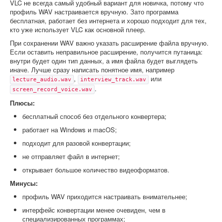
VLC не всегда самый удобный вариант для новичка, потому что
профиль WAV настраивается вручную. Зато программа
бесплатная, работает без интернета и хорошо подходит для тех,
кто уже использует VLC как основной плеер.
При сохранении WAV важно указать расширение файла вручную.
Если оставить неправильное расширение, получится путаница:
внутри будет один тип данных, а имя файла будет выглядеть
иначе. Лучше сразу написать понятное имя, например
,
или
lecture_audio.wav
interview_track.wav
.
screen_record_voice.wav
Плюсы:
бесплатный способ без отдельного конвертера;
работает на Windows и macOS;
подходит для разовой конвертации;
не отправляет файл в интернет;
открывает большое количество видеоформатов.
Минусы:
профиль WAV приходится настраивать внимательнее;
интерфейс конвертации менее очевиден, чем в
специализированных программах;